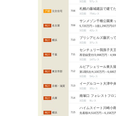
3日前
57
札幌の藤城建設で建て
708
注文住宅
3日前
754
サンメゾン千種公園東
709
名古屋
5,720万円～1億1,290
3日前
42
ブリシアヒルズ藤沢っ
710
横浜
3日前
37
センチュリー我孫子天
711
千葉
再登録受付/3,998万円・4,
3日前
147
ルピアシェリール東久
712
東京市部
第1期5次/4,100万円～6,
3日前
54
イーグルコート大津中
713
京都・滋賀
3日前
35
南塚口 フォレストフロ
714
兵庫
3日前
9
ハイムスイート川崎小
715
横浜
先着順/4,518万円～6,15