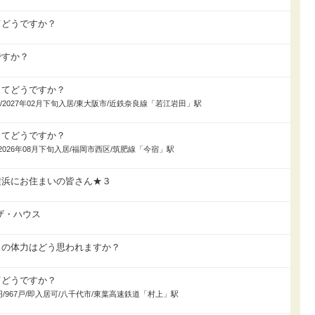
てどうですか？
ですか？
ってどうですか？
436戸/2027年02月下旬入居/東大阪市/近鉄奈良線「若江岩田」駅
ってどうですか？
4戸/2026年08月下旬入居/福岡市西区/筑肥線「今宿」駅
横浜にお住まいの皆さん★３
ザ・ハウス
スの体力はどう思われますか？
てどうですか？
8万円/967戸/即入居可/八千代市/東葉高速鉄道「村上」駅