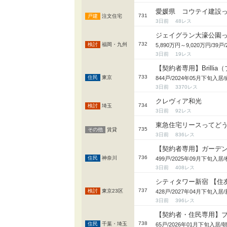
愛媛県 コウテイ建設
731
注文住宅
3日前
48
ジェイグラン大濠公園
732
福岡・九州
5,890万円～9,020万円/
3日前
19
【契約者専用】Brillia（
733
東京
844戸/2024年05月下旬
3日前
3370
クレヴィア和光
734
埼玉
3日前
92
東急住宅リースってど
735
賃貸
3日前
836
【契約者専用】ガーデ
736
神奈川
499戸/2025年09月下
3日前
408
シティタワー新宿 【住
737
東京23区
428戸/2027年04月下旬
3日前
396
【契約者・住民専用】
738
千葉・埼玉
65戸/2026年01月下旬入