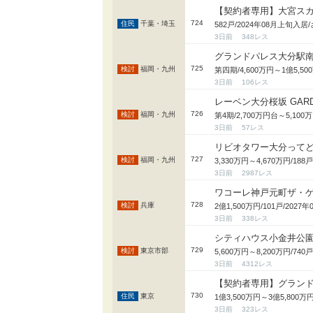
【契約者専用】大宮スカ
724
千葉・埼玉
582戸/2024年08月上旬
3日前
348
グランドパレス大分駅
725
福岡・九州
第四期/4,600万円～1億5,5
3日前
106
レーベン大分桜坂 GAR
726
福岡・九州
第4期/2,700万円台～5,10
3日前
57
リビオタワー大分って
727
福岡・九州
3,330万円～4,670万円/
3日前
2987
ワコーレ神戸元町ザ・
728
兵庫
2億1,500万円/101戸/2
3日前
338
シティハウス小金井公
729
東京市部
5,600万円～8,200万円/7
3日前
4312
【契約者専用】グラン
730
東京
1億3,500万円～3億5,80
3日前
323