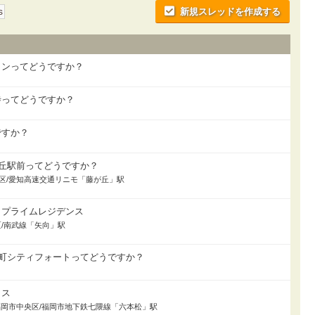
新規スレッドを作成する
s
ランってどうですか？
寺ってどうですか？
ですか？
が丘駅前ってどうですか？
東区/愛知高速交通リニモ「藤が丘」駅
トプライムレジデンス
幸区/南武線「矢向」駅
官町シティフォートってどうですか？
ラス
居/福岡市中央区/福岡市地下鉄七隈線「六本松」駅