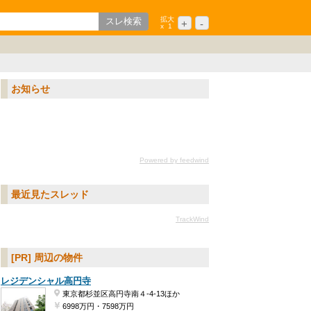
拡大
+
-
x
1
歌山
ション
中国/四国
シニア
九州/沖縄
お知らせ
Powered by feedwind
最近見たスレッド
TrackWind
[PR] 周辺の物件
レジデンシャル高円寺
東京都杉並区高円寺南４-4-13ほか
6998万円・7598万円