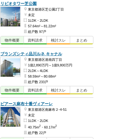
リビオタワー芝公園
東京都港区芝公園2丁目
未定
1LDK・2LDK
57.64m²～81.22m²
総戸数 97戸
物件
概要
資料
請求
検討
スレ
まとめ
ブランズシティ品川ルネ キャナル
東京都港区港南四丁目
1億2,890万円～1億9,800万円
2LDK～4LDK
58.59m²～80.68m²
総戸数 233戸
物件
概要
資料
請求
検討
スレ
まとめ
ピアース麻布十番ヴィアーレ
東京都港区南麻布２-4-51
未定
1LDK・2LDK
2
2
40.75m
・60.17m
総戸数 22戸