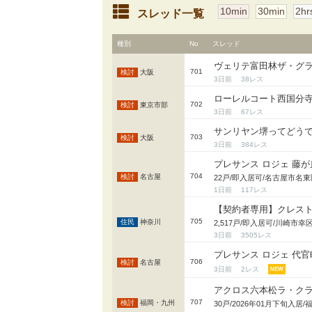
10min
30min
2hr
ジオ飯田橋ってどうですか？
スレッド一覧
イニシア金町レジデンスってどうですか？
種別
No
スレッド
ルジェンテ文京護国寺ってどうですか？
ヴェリテ富田林ザ・グ
701
大阪
3日前
38
ローレルコート西国分
702
東京市部
3日前
67
サンリヤン堺ってどう
703
大阪
3日前
384
プレサンス ロジェ 藤
704
名古屋
22戸/即入居可/名古屋市名
1日前
117
【契約者専用】クレス
705
神奈川
2,517戸/即入居可/川崎市
3日前
3505
プレサンス ロジェ 代
706
名古屋
3日前
2
アクロス六本松ラ・ク
707
福岡・九州
30戸/2026年01月下旬入