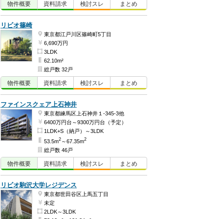
物件
概要
資料
請求
検討
スレ
まとめ
リビオ篠崎
東京都江戸川区篠崎町5丁目
6,690万円
3LDK
62.10m²
総戸数 32戸
物件
概要
資料
請求
検討
スレ
まとめ
ファインスクェア上石神井
東京都練馬区上石神井１-345-3他
6400万円台～9300万円台（予定）
1LDK+S（納戸）～3LDK
2
2
53.5m
～67.35m
総戸数 46戸
物件
概要
資料
請求
検討
スレ
まとめ
リビオ駒沢大学レジデンス
東京都世田谷区上馬五丁目
未定
2LDK～3LDK