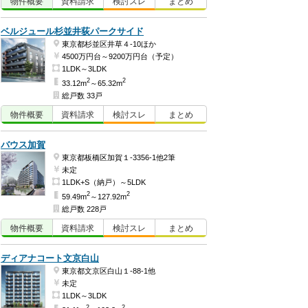
物件
概要
資料
請求
検討
スレ
まとめ
ベルジュール杉並井荻パークサイド
東京都杉並区井草４-10ほか
4500万円台～9200万円台（予定）
1LDK～3LDK
2
2
33.12m
～65.32m
総戸数 33戸
物件
概要
資料
請求
検討
スレ
まとめ
バウス加賀
東京都板橋区加賀１-3356-1他2筆
未定
1LDK+S（納戸）～5LDK
2
2
59.49m
～127.92m
総戸数 228戸
物件
概要
資料
請求
検討
スレ
まとめ
ディアナコート文京白山
東京都文京区白山１-88-1他
未定
1LDK～3LDK
2
2