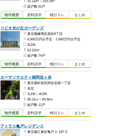
31.11m
～103.3m
総戸数 52戸
物件
概要
資料
請求
検討
スレ
まとめ
リビオ光が丘ガーデンズ
東京都練馬区高松6丁目
6,900万円台予定・7,600万円台予定
3LDK
62.22m²
総戸数 74戸
物件
概要
資料
請求
検討
スレ
まとめ
カーサソサエティ南阿佐ヶ谷
東京都杉並区阿佐谷南一丁目
未定
1LDK～4LDK
60.16㎡～83.66㎡
総戸数 11戸
物件
概要
資料
請求
検討
スレ
まとめ
アトラス亀戸レジデンス
東京都江東区亀戸３-187-3