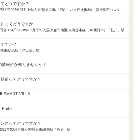
ってどうですか？
第1期/2,740万円～4,320万円/55戸/2027年07月上旬入居/新居浜市/「河内」バス停徒歩3分（新居浜西バスターミナル方面・せとうちバス）、徒歩3分（広瀬公園方面・せとうちバス）
桂川ってどうですか
00万円台/134戸/2028年02月下旬入居/京都市南区/東海道本線（JR西日本）「桂川」駅
うですか？
居/船橋市/総武線「津田沼」駅
の情報誰か知りませんか？
口駅前ってどうですか？
I SMART VILLA
art5
デンスってどうですか？
8戸/2027年03月下旬入居/熊谷市/高崎線「熊谷」駅