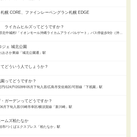
幌 CORE、ファインレーベングラン札幌 EDGE
ト ライカムヒルズってどうですか？
129戸/2025年10月入居/中頭郡北中城村/「イオンモール沖縄ライカムアライバルゲート」バス停徒歩9分（沖縄バス・琉球バス・那覇バス・東陽バス）
ロジェ 城北公園
入居/おおさか東線「城北公園通」駅
ってどういう人でしょうか？
祇園ってどうですか？
280万円/124戸/2028年05月下旬入居/広島市安佐南区/可部線「下祇園」駅
ザ・ガーデンってどうですか？
27年06月下旬入居/川崎市幸区/横須賀線「新川崎」駅
ホームズ柏たなか
入居/柏市/つくばエクスプレス「柏たなか」駅