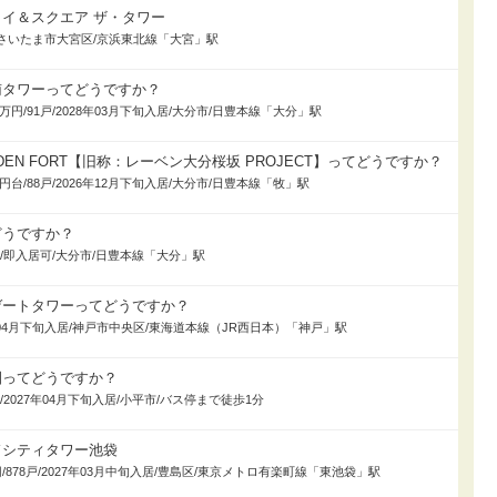
イ＆スクエア ザ・タワー
入居/さいたま市大宮区/京浜東北線「大宮」駅
南タワーってどうですか？
00万円/91戸/2028年03月下旬入居/大分市/日豊本線「大分」駅
DEN FORT【旧称：レーベン大分桜坂 PROJECT】ってどうですか？
0万円台/88戸/2026年12月下旬入居/大分市/日豊本線「牧」駅
どうですか？
188戸/即入居可/大分市/日豊本線「大分」駅
ゲートタワーってどうですか？
027年04月下旬入居/神戸市中央区/東海道本線（JR西日本）「神戸」駅
園ってどうですか？
40戸/2027年04月下旬入居/小平市/バス停まで徒歩1分
ドシティタワー池袋
0万円/878戸/2027年03月中旬入居/豊島区/東京メトロ有楽町線「東池袋」駅