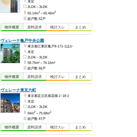
未定
2LDK～3LDK
2
2
55.14m
～65.46m
総戸数 52戸
物件
概要
資料
請求
検討
スレ
まとめ
ヴェレーナ亀戸中央公園
東京都江東区亀戸8-171-1ほか
未定
2LDK～3LDK
58.75m²～76.16m²
総戸数 66戸
物件
概要
資料
請求
検討
スレ
まとめ
ヴェレーナ東京六町
東京都足立区南花畑２-18-2
未定
2LDK・3LDK
2
2
56m
～75.68m
総戸数 47戸
物件
概要
資料
請求
検討
スレ
まとめ