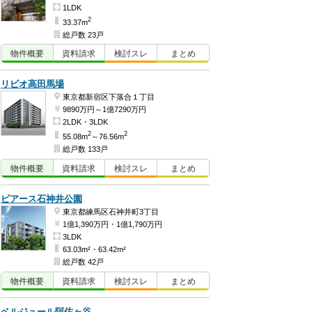
1LDK
2
33.37m
総戸数 23戸
物件
概要
資料
請求
検討
スレ
まとめ
リビオ高田馬場
東京都新宿区下落合１丁目
9890万円～1億7290万円
2LDK・3LDK
2
2
55.08m
～76.56m
総戸数 133戸
物件
概要
資料
請求
検討
スレ
まとめ
ピアース石神井公園
東京都練馬区石神井町3丁目
1億1,390万円・1億1,790万円
3LDK
63.03m²・63.42m²
総戸数 42戸
物件
概要
資料
請求
検討
スレ
まとめ