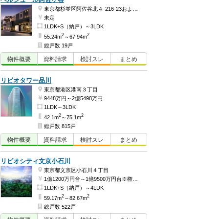
ベルジュール阿佐ヶ谷
東京都杉並区阿佐谷北４-216-23および同番2
未定
1LDK+S（納戸）～3LDK
2
2
55.24m
～67.94m
総戸数 19戸
物件
概要
資料
請求
検討
スレ
まとめ
リビオタワー品川
東京都港区港南３丁目
9448万円～2億5498万円
1LDK～3LDK
2
2
42.1m
～75.1m
総戸数 815戸
物件
概要
資料
請求
検討
スレ
まとめ
リビオシティ文京小石川
東京都文京区小石川４丁目
1億1200万円台～1億9500万円台※権利金含む（予定）
1LDK+S（納戸）～4LDK
2
2
59.17m
～82.67m
総戸数 522戸