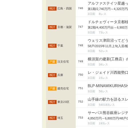
アルファステイツ星越
746
広島・四国
3日前
8
ドルチェヴィータ京都
747
京都・滋賀
第2期/4,400万円台～6,9
3日前
73
ウェリス津田沼ってど
748
千葉
58戸/2015年11月上旬入
3日前
52
横須賀の建新(工務店）
749
注文住宅
3日前
34
レ・ジェイド川西能勢
750
兵庫
3日前
15
BLP-MINAMIKURIHASH
751
建売住宅
3日前
56
山手線の駅力を語るスレ P
752
東京23区
3日前
540183
サーパス熊谷銀座レジ
753
埼玉
4,850万円～6,800万円/4
3日前
193