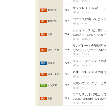
3日前
178
サンクレイドル瑞江っ
716
東京23区
3日前
17
バウス久我山ってどう
717
東京23区
3日前
132
シティテラス若江岩田
718
大阪
3,800万円～5,300万円/
3日前
721
サングレート今宿駅南
719
福岡・九州
3,850万円～5,320万円/3
3日前
53
クレストグランディオ
720
神奈川
3日前
2009
ネオ・プレイス金屋町 
721
福岡・九州
3日前
52
穴吹ハウジングサービ
722
マン質問
3日前
4
ウエリス八千代村上っ
723
千葉
先着順/4,378万円～5,99
3日前
1321