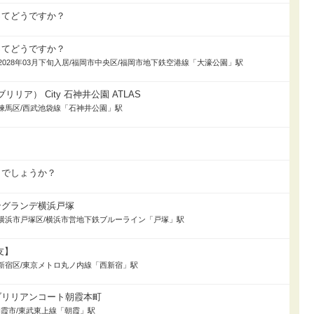
ってどうですか？
ってどうですか？
39戸/2028年03月下旬入居/福岡市中央区/福岡市地下鉄空港線「大濠公園」駅
ブリリア） City 石神井公園 ATLAS
入居/練馬区/西武池袋線「石神井公園」駅
うでしょうか？
ングランデ横浜戸塚
旬入居/横浜市戸塚区/横浜市営地下鉄ブルーライン「戸塚」駅
友】
入居/新宿区/東京メトロ丸ノ内線「西新宿」駅
ブリリアンコート朝霞本町
居/朝霞市/東武東上線「朝霞」駅