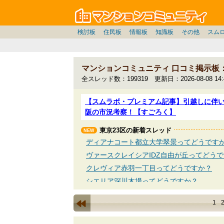
マン
東京23区
東京
価格表
住宅ローン
雑談
お便り返し
関東
東京都
注文住宅
神奈川
賃貸
中部
スムログ出張所
神奈川県
建売住宅
東京市部
デベ/ゼネコン
座談会/対談
移住相談
近畿
埼玉/千葉/関東
千葉県
北海道
戸建質問
神奈川/横浜
リゾート
暮らしやすさ評価
ブロガーの本音
マンション雑談
埼玉県
東北
札幌/東北/北陸/信越
住宅設備
広告
千葉
中国
愛知県
バトル
埼玉
九州
マンシ
見学
マン
大
検討板
住民板
情報板
知識板
その他
スム
マンションコミュニティ 口コミ掲示板
全スレッド数：199319 更新日：2026-08-08 14:4
【スムラボ・プレミアム記事】引越しに伴
阪の市況考察！【すごろく】
東京23区の新着スレッド
ディアナコート都立大学翠景ってどうです
ヴァースクレイシアIDZ自由が丘ってどう
クレヴィア赤羽一丁目ってどうですか？
シエリア深川木場ってどうですか？
サンウッド代々木五丁目ってどうですか？
1
リビオ浅草ってどうですか？
ウエリス六番町