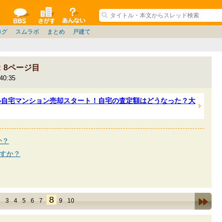
ションコミュニティ
全掲示板
物件検索
サイトについて
ョン管理
記
ション質問
阪府
茨城
その他
家具
名古屋/東海
兵庫県
札幌
ニュース
ノウハウ
住宅質問
仙台/新潟/東北
福岡県
大阪/兵庫/京都/関西
個人取引
東京都
管理会社/組合
名古屋/東海
政治
神奈川県
中国/四国/九州/沖縄
譲渡
防犯/防災/防音
埼玉県
大阪
ミクル
兵庫
千葉県
使い方/練習
リフォーム
京都/滋賀
お知らせ
奈良/和
中古マン
ログ
スムラボ
まとめ
戸建て
：8ページ目
0:35
い自宅マンション売却スタート！自宅の査定額はどうなった？大
か？
ですか？
8
2
3
4
5
6
7
9
10