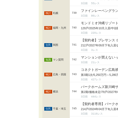
3日前
55
ファインレーベングラン札
739
札幌
3日前
86
モンドミオ沖縄リゾー
740
福岡・九州
3日前
220
【契約者】プレサンス 
741
関西
212戸/2027年09月下旬
3日前
3
マンションが買えない
742
マン質問
3日前
21
コネクトガーデン広島
743
広島・四国
第3期1次/5,250万円～5,
3日前
427
パークホームズ新川崎
744
横浜
第2期/価格未定/79戸/20
3日前
444
【契約者専用】パーク
745
千葉・埼玉
214戸/2024年04月下旬
3日前
3116