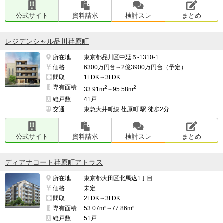
公式サイト
資料請求
検討スレ
まとめ
レジデンシャル品川荏原町
所在地
東京都品川区中延５-1310-1
価格
6300万円台～2億3900万円台（予定）
間取
1LDK～3LDK
専有面積
2
2
33.91m
～95.58m
総戸数
41戸
交通
東急大井町線 荏原町 駅 徒歩2分
公式サイト
資料請求
検討スレ
まとめ
ディアナコート荏原町アトラス
所在地
東京都大田区北馬込1丁目
価格
未定
間取
2LDK～3LDK
専有面積
53.07m²～77.86m²
総戸数
51戸