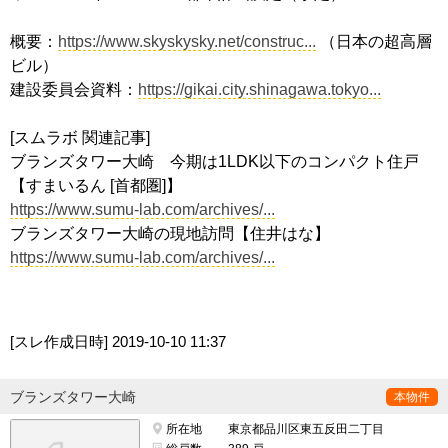
概要：
https://www.skyskysky.net/construc...
（日本の超高層
ビル）
建設委員会資料：
https://gikai.city.shinagawa.tokyo...
[スムラボ 関連記事]
ブランズタワー大崎 今期は1LDK以下のコンパクト住戸
【すまいるん [首都圏]】
https://www.sumu-lab.com/archives/...
ブランズタワー大崎の現地訪問【住井はな】
https://www.sumu-lab.com/archives/...
[スレ作成日時]
2019-10-10 11:37
ブランズタワー大崎
本物件
所在地
東京都品川区東五反田二丁目