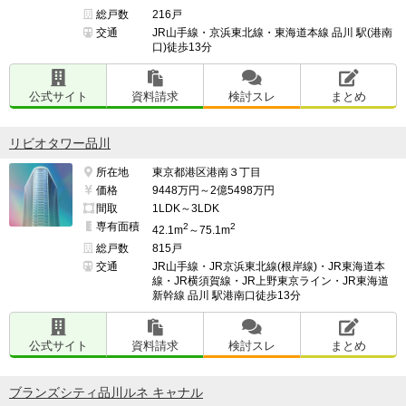
総戸数
216戸
交通
JR山手線・京浜東北線・東海道本線 品川 駅(港南
口)徒歩13分
公式サイト
資料請求
検討スレ
まとめ
リビオタワー品川
所在地
東京都港区港南３丁目
価格
9448万円～2億5498万円
間取
1LDK～3LDK
専有面積
2
2
42.1m
～75.1m
総戸数
815戸
交通
JR山手線・JR京浜東北線(根岸線)・JR東海道本
線・JR横須賀線・JR上野東京ライン・JR東海道
新幹線 品川 駅港南口徒歩13分
公式サイト
資料請求
検討スレ
まとめ
ブランズシティ品川ルネ キャナル