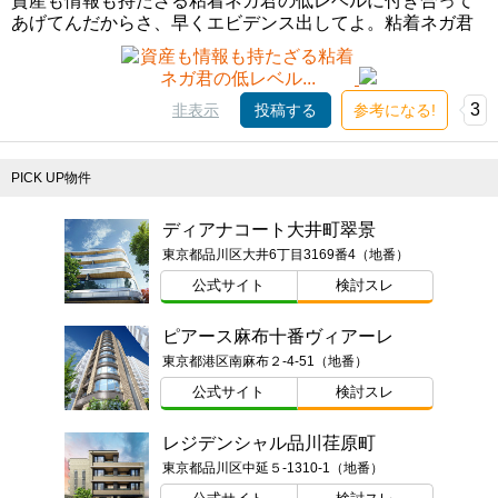
資産も情報も持たざる粘着ネガ君の低レベルに付き合って
あげてんだからさ、早くエビデンス出してよ。粘着ネガ君
3
非表示
投稿する
参考になる!
PICK UP物件
ディアナコート大井町翠景
東京都品川区大井6丁目3169番4（地番）
公式サイト
検討スレ
ピアース麻布十番ヴィアーレ
東京都港区南麻布２-4-51（地番）
公式サイト
検討スレ
レジデンシャル品川荏原町
東京都品川区中延５-1310-1（地番）