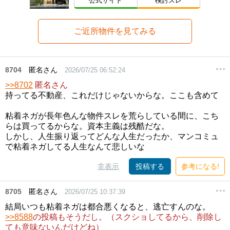
公式サイト
検討スレ
ご近所物件を見てみる
8704
匿名さん
2026/07/25 06:52:24
>>8702
匿名さん
持ってる不動産、これだけじゃないからな。ここも含めて
粘着ネガが長年色んな物件スレを荒らしている間に、こち
らは買ってるからな。資本主義は残酷だな。
しかし、人生振り返ってどんな人生だったか、マンコミュ
で粘着ネガしてる人生なんて悲しいな
非表示
投稿する
参考になる!
8705
匿名さん
2026/07/25 10:37:39
結局いつも粘着ネガは都合悪くなると、逃亡すんのな。
>>8588
の投稿もそうだし。（スクショしてるから、削除し
ても意味ないんだけどね）