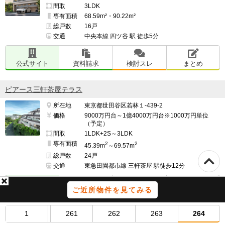
間取
3LDK
専有面積
68.59m²・90.22m²
総戸数
16戸
交通
中央本線 四ツ谷 駅 徒歩5分
公式サイト
資料請求
検討スレ
まとめ
ピアース三軒茶屋テラス
所在地
東京都世田谷区若林１-439-2
価格
9000万円台～1億4000万円台※1000万円単位
（予定）
間取
1LDK+2S～3LDK
専有面積
2
2
45.39m
～69.57m
総戸数
24戸
交通
東急田園都市線 三軒茶屋 駅徒歩12分
ご近所物件を見てみる
公式サイト
資料請求
検討スレ
まとめ
1
261
262
263
264
ヴァースクレイシアIDZ自由が丘