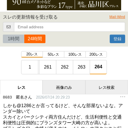
スレの更新情報を受け取る
Mail-Wind
1時間
24時間
登録
20レス
50レス
100レス
200レス
264
1
261
262
263
レス
画像のみ
レス検索
8683
匿名さん
2026/07/24 20:29:23
しかも@1286とか言ってるけど、そんな部屋ないよな。ア
ンダー除いて
スカイとパークシティ両方住んだけど、生活利便性と交通
利便性は圧倒的にブランズタワー大崎の方が高いよ。