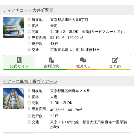
ディアナコート大井町翠景
所在地
東京都品川区大井6丁目
価格
未定
間取
1LDK＋S～3LDK ※Sはサービスルームです。
専有面積
55.16m²～140.00m²
総戸数
43戸
交通
京浜東北線 大井町 駅 徒歩13分
公式サイト
資料請求
検討スレ
まとめ
ピアース麻布十番ヴィアーレ
所在地
東京都港区南麻布２-4-51
価格
未定
間取
1LDK・2LDK
専有面積
2
2
40.75m
・60.17m
総戸数
22戸
交通
東京メトロ南北線・都営大江戸線 麻布十番 駅徒
歩6分