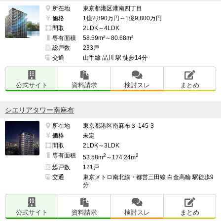
所在地
東京都港区港南四丁目
価格
1億2,890万円～1億9,800万円
間取
2LDK～4LDK
専有面積
58.59m²～80.68m²
総戸数
233戸
交通
山手線 品川 駅 徒歩14分
公式サイト
資料請求
検討スレ
まとめ
シエリアタワー南麻布
所在地
東京都港区南麻布３-145-3
価格
未定
間取
2LDK～3LDK
専有面積
2
2
53.58m
～174.24m
総戸数
121戸
交通
東京メトロ南北線・都営三田線 白金高輪 駅徒歩9
分
公式サイト
資料請求
検討スレ
まとめ