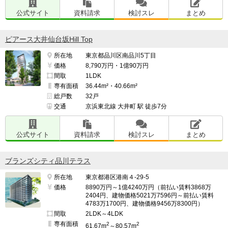
公式サイト
資料請求
検討スレ
まとめ
ピアース大井仙台坂Hill Top
所在地
東京都品川区南品川5丁目
価格
8,790万円・1億90万円
間取
1LDK
専有面積
36.44m²・40.66m²
総戸数
32戸
交通
京浜東北線 大井町 駅 徒歩7分
公式サイト
資料請求
検討スレ
まとめ
ブランズシティ品川テラス
所在地
東京都港区港南４-29-5
価格
8890万円～1億4240万円（前払い賃料3868万
2404円、建物価格5021万7596円～前払い賃料
4783万1700円、建物価格9456万8300円）
間取
2LDK～4LDK
専有面積
2
2
61.67m
～80.57m