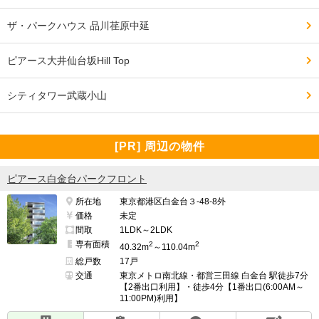
ザ・パークハウス 品川荏原中延
ピアース大井仙台坂Hill Top
シティタワー武蔵小山
[PR] 周辺の物件
ピアース白金台パークフロント
所在地
東京都港区白金台３-48-8外
価格
未定
間取
1LDK～2LDK
専有面積
2
2
40.32m
～110.04m
総戸数
17戸
交通
東京メトロ南北線・都営三田線 白金台 駅徒歩7分
【2番出口利用】・徒歩4分【1番出口(6:00AM～
11:00PM)利用】