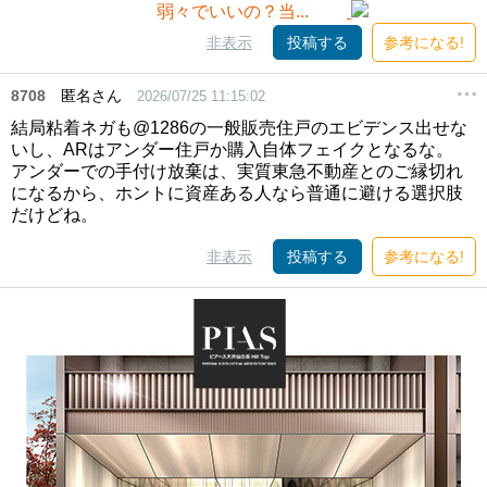
非表示
投稿する
参考になる!
8708
匿名さん
2026/07/25 11:15:02
結局粘着ネガも@1286の一般販売住戸のエビデンス出せな
いし、ARはアンダー住戸か購入自体フェイクとなるな。
アンダーでの手付け放棄は、実質東急不動産とのご縁切れ
になるから、ホントに資産ある人なら普通に避ける選択肢
だけどね。
非表示
投稿する
参考になる!