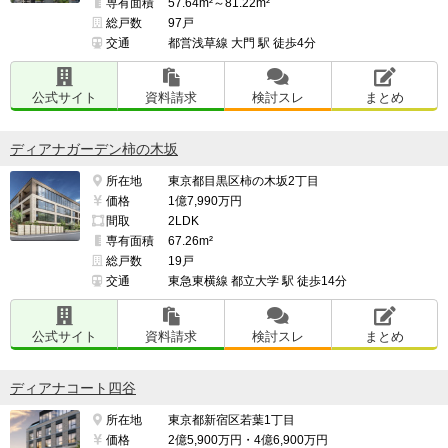
専有面積
57.64m²～81.22m²
総戸数
97戸
交通
都営浅草線 大門 駅 徒歩4分
公式サイト
資料請求
検討スレ
まとめ
ディアナガーデン柿の木坂
所在地
東京都目黒区柿の木坂2丁目
価格
1億7,990万円
間取
2LDK
専有面積
67.26m²
総戸数
19戸
交通
東急東横線 都立大学 駅 徒歩14分
公式サイト
資料請求
検討スレ
まとめ
ディアナコート四谷
所在地
東京都新宿区若葉1丁目
価格
2億5,900万円・4億6,900万円