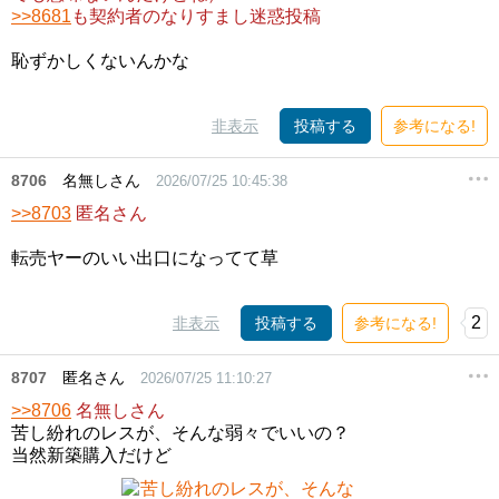
>>8681
も契約者のなりすまし迷惑投稿
恥ずかしくないんかな
非表示
投稿する
参考になる!
8706
名無しさん
2026/07/25 10:45:38
>>8703
匿名さん
転売ヤーのいい出口になってて草
2
非表示
投稿する
参考になる!
8707
匿名さん
2026/07/25 11:10:27
>>8706
名無しさん
苦し紛れのレスが、そんな弱々でいいの？
当然新築購入だけど