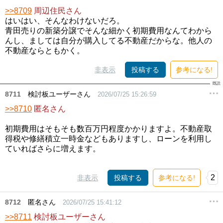
>>8709
周辺住民さん
はいはい、そんなわけないだろ。
青田売りの新築分譲でそんな細かく初期費用なんてわから
んし、ましては自分が購入してる不動産だからな。他人の
不動産ならともかく。
非表示
投稿する
参考になる!
8711
検討板ユーザーさん
2026/07/25 15:26:59
>>8710
匿名さん
初期費用はそもそも数百万円程度かかりますよ。不動産取
得税や修繕積立一時金などもありますし、ローンを利用し
ていればさらに増えます。
2
非表示
投稿する
参考になる!
8712
匿名さん
2026/07/25 15:41:12
>>8711
検討板ユーザーさん