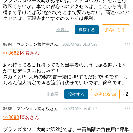
ブランズタワー大崎が劣るのは、メトロへのアクセスと行
政区くらいか。車での都心へのアクセスは、ここから古川
橋まで早ければ5分なのでそこまで変わらない。高速へのア
クセスは、天現寺まですぐのスカイは便利。
非表示
投稿する
参考になる!
8684
マンション検討中さん
2026/07/25 01:37:29
>>8682
匿名さん
あれ持ってるこれ持ってると当事者のように振る舞います
がエビデンスおねしゃす！
スカイとPC大崎の契約書一緒にUPするだけでOKです。も
ちろん個人特定できる箇所は伏せていいです。簡単です。
2
非表示
投稿する
参考になる!
8689
マンション掲示板さん
2026/07/25 03:41:02
>>8683
匿名さん
ブランズタワー大崎の第2期では、中高層階の角住戸に坪単