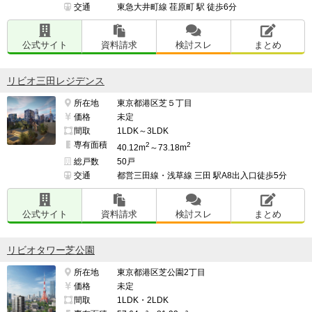
交通
東急大井町線 荏原町 駅 徒歩6分
公式サイト
資料請求
検討スレ
まとめ
リビオ三田レジデンス
所在地
東京都港区芝５丁目
価格
未定
間取
1LDK～3LDK
専有面積
2
2
40.12m
～73.18m
総戸数
50戸
交通
都営三田線・浅草線 三田 駅A8出入口徒歩5分
公式サイト
資料請求
検討スレ
まとめ
リビオタワー芝公園
所在地
東京都港区芝公園2丁目
価格
未定
間取
1LDK・2LDK