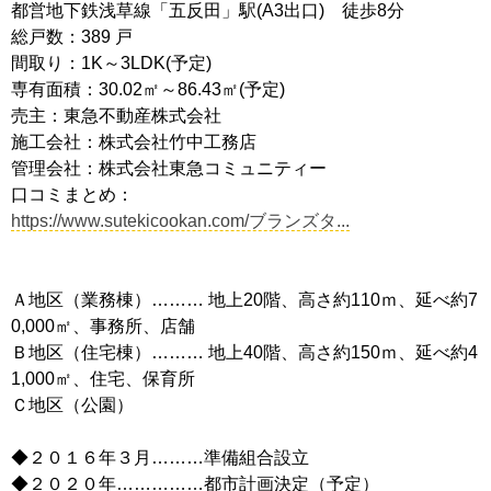
都営地下鉄浅草線「五反田」駅(A3出口) 徒歩8分
総戸数：389 戸
間取り：1K～3LDK(予定)
専有面積：30.02㎡～86.43㎡(予定)
売主：東急不動産株式会社
施工会社：株式会社竹中工務店
管理会社：株式会社東急コミュニティー
口コミまとめ：
https://www.sutekicookan.com/ブランズタ...
Ａ地区（業務棟）……… 地上20階、高さ約110ｍ、延べ約7
0,000㎡、事務所、店舗
Ｂ地区（住宅棟）……… 地上40階、高さ約150ｍ、延べ約4
1,000㎡、住宅、保育所
Ｃ地区（公園）
◆２０１６年３月………準備組合設立
◆２０２０年……………都市計画決定（予定）