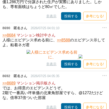
価1,286万円で分譲された住戸が実際にありました。しか
も、専有面積はちょうど80㎡でした。
非表示
投稿する
参考になる!
8690
匿名さん
2026/07/25 04:01:10
>>8684
マンション検討中さん
人様にエビデンス求める前に、
>>8588
のエビデンス示して
よ。粘着ネガ君
非表示
投稿する
参考になる!
8692
匿名さん
2026/07/25 04:05:35
>>8689
マンション掲示板さん
では、お得意のエビデンスどうぞ。
2期で一番高い坪単価の北東角部屋ですら、@1272だけど
な。倍率37倍ついた部屋
非表示
投稿する
参考になる!