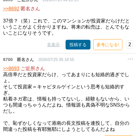
>>8692
匿名さん
37倍？（笑）これで、このマンションが投資家だらけだと
いうことがよく分かりますね。将来の転売は、とんでもな
いことになりそうです。
2
非表示
投稿する
参考になる!
8700
匿名さん
2026/07/25 05:18:55
>>8693
ご近所さん
高倍率だと投資家だらけ、ってあまりにも短絡的過ぎでし
ょ。
そして投資家＝キャピタルゲインという思考も短絡的す
ぎ。
粘着ネガ君は、情報も持ってないし、経験もないから、い
つも間違っちゃうんだよね。情報源も真偽不明なSNSから
だし。
で、恥ずかしくなって港南の長文投稿を連投して、自分の
間違った投稿を有耶無耶にしようとしてるんだよね