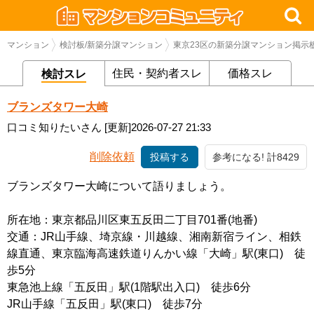
マンション
検討板/新築分譲マンション
東京23区の新築分譲マンション掲示
住民・契約者スレ
価格スレ
検討スレ
ブランズタワー大崎
口コミ知りたいさん
[更新]2026-07-27 21:33
削除依頼
投稿する
参考になる! 計8429
ブランズタワー大崎について語りましょう。
所在地：東京都品川区東五反田二丁目701番(地番)
交通：JR山手線、埼京線・川越線、湘南新宿ライン、相鉄
線直通、東京臨海高速鉄道りんかい線「大崎」駅(東口) 徒
歩5分
東急池上線「五反田」駅(1階駅出入口) 徒歩6分
JR山手線「五反田」駅(東口) 徒歩7分