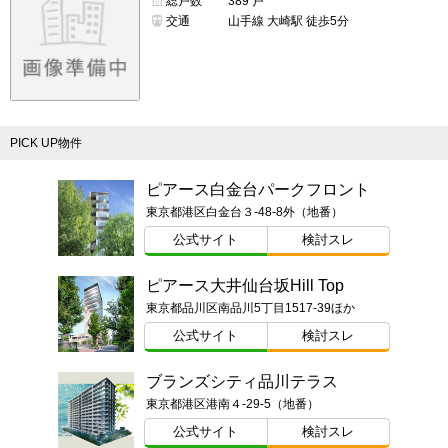
総戸数
389 戸
交通
山手線 大崎駅 徒歩5分
PICK UP物件
ピアース白金台パークフロント
東京都港区白金台３-48-8外（地番）
公式サイト
検討スレ
ピアース大井仙台坂Hill Top
東京都品川区南品川5丁目1517-39ほか
公式サイト
検討スレ
ブランズシティ品川テラス
東京都港区港南４-29-5（地番）
公式サイト
検討スレ