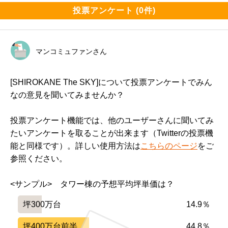
━━━━━━━━━━━━━━━━━━━

投票アンケート (0件)
間取りは角部屋以外、窓のない部屋ができてあまり良い
間取りとは言えない。

マンコミュファンさん
まだ住んでないが管理は良いと思う。

[SHIROKANE The SKY]について投票アンケートでみん
1億以上の部屋が多くまともな人が多いと思う

なの意見を聞いてみませんか？
投票アンケート機能では、他のユーザーさんに聞いてみ
━━━━━━━━━━━━━━━━━━━

たいアンケートを取ることが出来ます（Twitterの投票機
設備や共用施設について良い点、残念な点

能と同様です）。詳しい使用方法は
こちらのページ
をご
━━━━━━━━━━━━━━━━━━━

参照ください。
ライブラリーがないのは残念。

<サンプル>　タワー棟の予想平均坪単価は？
ゴルフレンジ二つもいらない。

坪300万台
14.9％
一階にスーパーが予定。

坪400万台前半
44.8％