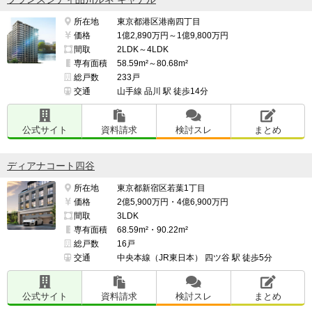
所在地
東京都港区港南四丁目
価格
1億2,890万円～1億9,800万円
間取
2LDK～4LDK
専有面積
58.59m²～80.68m²
総戸数
233戸
交通
山手線 品川 駅 徒歩14分
公式サイト
資料請求
検討スレ
まとめ
ディアナコート四谷
所在地
東京都新宿区若葉1丁目
価格
2億5,900万円・4億6,900万円
間取
3LDK
専有面積
68.59m²・90.22m²
総戸数
16戸
交通
中央本線（JR東日本） 四ツ谷 駅 徒歩5分
公式サイト
資料請求
検討スレ
まとめ