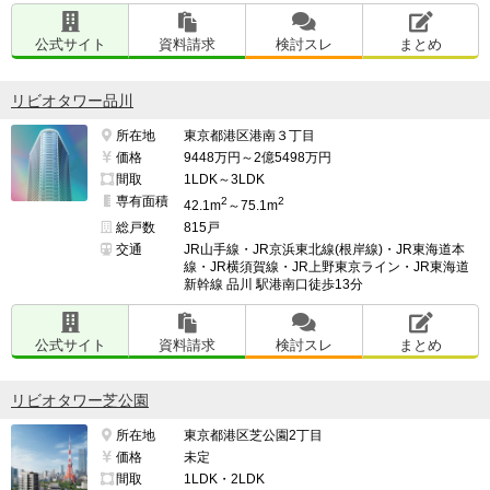
そこに尽きる。

公式サイト
資料請求
検討スレ
まとめ
周りの再開発で街の変化は心配。

リビオタワー品川
お店や病院が込みそうで怖い。

所在地
東京都港区港南３丁目
価格
9448万円～2億5498万円
地下鉄も込みそう。

間取
1LDK～3LDK
専有面積
2
2
42.1m
～75.1m
人が増えすぎているから。

総戸数
815戸
交通
JR山手線・JR京浜東北線(根岸線)・JR東海道本
線・JR横須賀線・JR上野東京ライン・JR東海道
影響に不安を覚える

新幹線 品川 駅港南口徒歩13分
公式サイト
資料請求
検討スレ
まとめ
━━━━━━━━━━━━━━━━━━━

並行して検討したマンション名

リビオタワー芝公園
━━━━━━━━━━━━━━━━━━━

所在地
東京都港区芝公園2丁目
プレミスト白金高輪

価格
未定
検討スレ：
https://www.e-mansion.co.jp/bbs/th...
間取
1LDK・2LDK