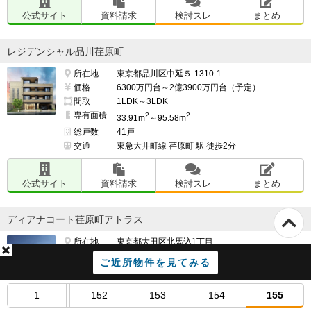
公式サイト
資料請求
検討スレ
まとめ
レジデンシャル品川荏原町
所在地
東京都品川区中延５-1310-1
価格
6300万円台～2億3900万円台（予定）
間取
1LDK～3LDK
専有面積
2
2
33.91m
～95.58m
総戸数
41戸
交通
東急大井町線 荏原町 駅 徒歩2分
公式サイト
資料請求
検討スレ
まとめ
ディアナコート荏原町アトラス
所在地
東京都大田区北馬込1丁目
価格
未定
ご近所物件を見てみる
間取
2LDK～3LDK
専有面積
53.07m²～77.86m²
1
152
153
154
155
総戸数
51戸