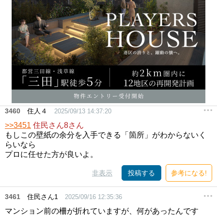
3460
住人４
2025/09/13 14:37:20
>>3451
住民さん8さん
もしこの壁紙の余分を入手できる「箇所」がわからないく
らいなら
プロに任せた方が良いよ。
非表示
投稿する
参考になる!
3461
住民さん1
2025/09/16 12:35:36
マンション前の柵が折れていますが、何があったんです