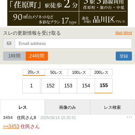
スレの更新情報を受け取る
Mail-Wind
1時間
24時間
登録
20レス
50レス
100レス
200レス
155
1
152
153
154
レス
画像のみ
レス検索
3454
住民さん8
2025/06/14 10:35:51
>>3453
住民さん