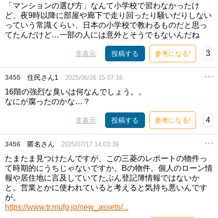
「マンションの選び方」なんて小学校で習わなかったけ
ど、夜9時以降に部屋や廊下で走り回ったり騒いだりしない
っていう常識くらい、日本の小学校で教わるものだと思っ
てたんだけど…一部の人には意外とそうでもないんだね
3
非表示
投稿する
参考になる!
3455
住民さん1
2025/06/26 15:07:16
16階の強烈な臭いは何なんでしょう。。
なにが腐ったのかな…？
4
非表示
投稿する
参考になる!
3456
匿名さん
2025/07/17 14:03:39
たまたま見つけたんですが、この三菱のレポートの物件っ
て時期的にうちじゃないですか。Bの物件。個人のローン情
報や居住地に言及していてたぶん登記簿情報ではないか
と。営業とかに使われていると考えると気持ち悪いんです
が。
https://www.tr.mufg.jp/new_assets/...