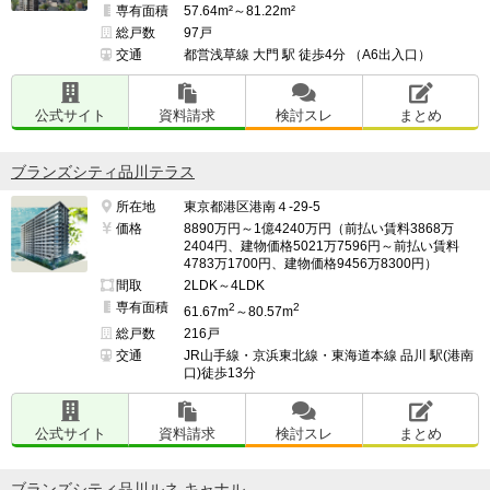
住民スレ：
https://www.e-mansion.co.jp/bbs/th...
専有面積
57.64m²～81.22m²
総戸数
97戸
交通
都営浅草線 大門 駅 徒歩4分 （A6出入口）
━━━━━━━━━━━━━━━━━━━

上記の中からマンションを選んだ理由

━━━━━━━━━━━━━━━━━━━

公式サイト
資料請求
検討スレ
まとめ
圧倒的に価値がある

ブランズシティ品川テラス
所在地
東京都港区港南４-29-5
（※管理担当より）

価格
8890万円～1億4240万円（前払い賃料3868万
2404円、建物価格5021万7596円～前払い賃料
当コーナーでは、入居者・契約者の方からのクチコミを
4783万1700円、建物価格9456万8300円）
募集しています。

間取
2LDK～4LDK
専有面積
2
2
61.67m
～80.57m
総戸数
216戸
https://e-ma.co/q2FKk
交通
JR山手線・京浜東北線・東海道本線 品川 駅(港南
口)徒歩13分
公式サイト
資料請求
検討スレ
まとめ
ブランズシティ品川ルネ キャナル