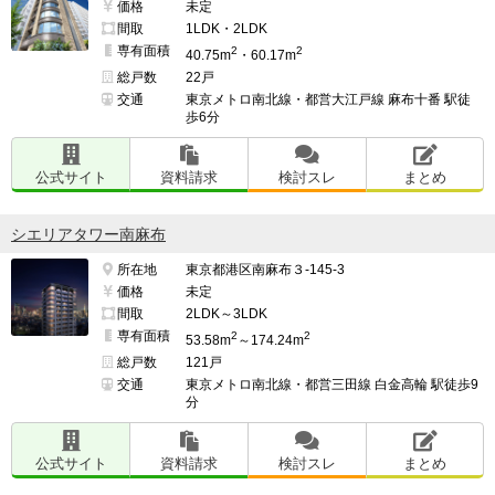
は嬉しい

価格
未定
間取
1LDK・2LDK
専有面積
2
2
40.75m
・60.17m
総戸数
22戸
━━━━━━━━━━━━━━━━━━━

交通
東京メトロ南北線・都営大江戸線 麻布十番 駅徒
管理面で良い点、残念な点

歩6分
━━━━━━━━━━━━━━━━━━━

管理はこれからだが心配してない。

公式サイト
資料請求
検討スレ
まとめ
マンモスマンションのため比較的管理費がやすい。

シエリアタワー南麻布
所在地
東京都港区南麻布３-145-3
下に広場、公園かあるのは子育て世帯には嬉しい。

価格
未定
間取
2LDK～3LDK
白金ザスカイの隣に東京建物がマンション建設予定など
専有面積
2
2
53.58m
～174.24m
眺望が心配

総戸数
121戸
交通
東京メトロ南北線・都営三田線 白金高輪 駅徒歩9
分
━━━━━━━━━━━━━━━━━━━

公式サイト
資料請求
検討スレ
まとめ
このマンションの最も良い点
