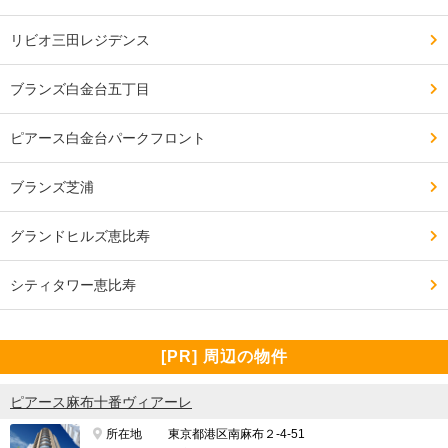
リビオ三田レジデンス
麻布十番が徒歩圏内というのは最高である。

ブランズ白金台五丁目
港区のほぼ真ん中。

ピアース白金台パークフロント
素晴らしい立地

ブランズ芝浦
━━━━━━━━━━━━━━━━━━━

グランドヒルズ恵比寿
治安・安全の面で良い点、残念な点

━━━━━━━━━━━━━━━━━━━

シティタワー恵比寿
治安は良いが浮浪者かわ近くにいる。

昨年硫酸かける事件があったが普段はとても平穏な立
[PR] 周辺の物件
地。

ピアース麻布十番ヴィアーレ
サピックスという有名な塾も近くにあり、子育て世帯に
所在地
東京都港区南麻布２-4-51