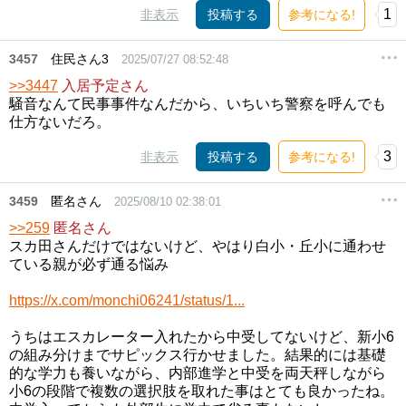
1
非表示
投稿する
参考になる!
3457
住民さん3
2025/07/27 08:52:48
>>3447
入居予定さん
騒音なんて民事事件なんだから、いちいち警察を呼んでも
仕方ないだろ。
3
非表示
投稿する
参考になる!
3459
匿名さん
2025/08/10 02:38:01
>>259
匿名さん
スカ田さんだけではないけど、やはり白小・丘小に通わせ
ている親が必ず通る悩み
https://x.com/monchi06241/status/1...
うちはエスカレーター入れたから中受してないけど、新小6
の組み分けまでサピックス行かせました。結果的には基礎
的な学力も養いながら、内部進学と中受を両天秤しながら
小6の段階で複数の選択肢を取れた事はとても良かったね。