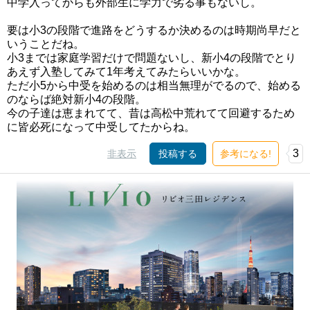
中学入ってからも外部生に学力で劣る事もないし。
要は小3の段階で進路をどうするか決めるのは時期尚早だと
いうことだね。
小3までは家庭学習だけで問題ないし、新小4の段階でとり
あえず入塾してみて1年考えてみたらいいかな。
ただ小5から中受を始めるのは相当無理がでるので、始める
のならば絶対新小4の段階。
今の子達は恵まれてて、昔は高松中荒れてて回避するため
に皆必死になって中受してたからね。
3
非表示
投稿する
参考になる!