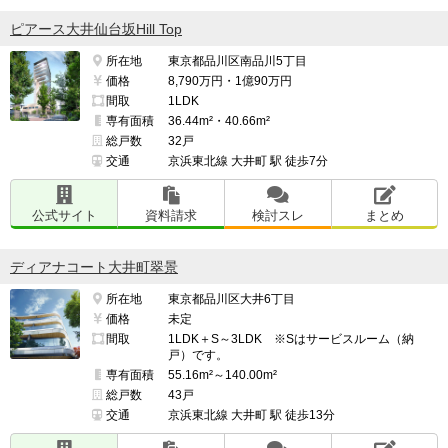
ピアース大井仙台坂Hill Top
所在地
東京都品川区南品川5丁目
価格
8,790万円・1億90万円
間取
1LDK
専有面積
36.44m²・40.66m²
総戸数
32戸
交通
京浜東北線 大井町 駅 徒歩7分
公式サイト
資料請求
検討スレ
まとめ
ディアナコート大井町翠景
所在地
東京都品川区大井6丁目
価格
未定
間取
1LDK＋S～3LDK ※Sはサービスルーム（納
戸）です。
専有面積
55.16m²～140.00m²
総戸数
43戸
交通
京浜東北線 大井町 駅 徒歩13分