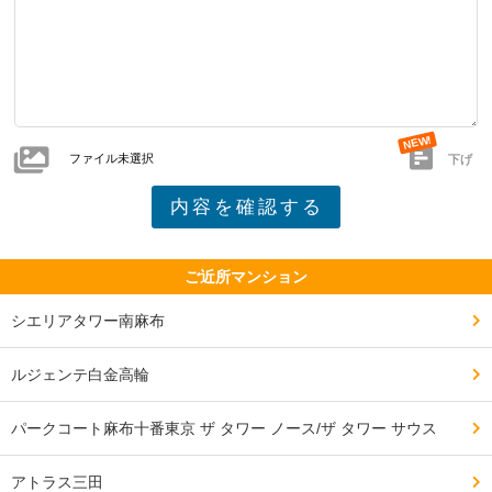
小児科が入るか。

入居者としては心配。

最近白金高輪には美味しい飲食店がたくさんできている
ファイル未選択
がマンション下にも入る

下げ
━━━━━━━━━━━━━━━━━━━

交通・アクセスで良い点、残念な点

ご近所マンション
━━━━━━━━━━━━━━━━━━━

シエリアタワー南麻布
白金高輪徒歩３分。

ルジェンテ白金高輪
高速道路そばというのはマイナス。

パークコート麻布十番東京 ザ タワー ノース/ザ タワー サウス
目の前のバスもかなり便利。

アトラス三田
恵比寿、渋谷方向。
