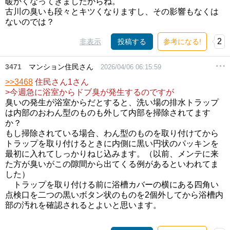
暖かくなってきましたからね。
古川の臭いも段々とキツくなりますし、その影響もなくは
ないのでは？
2
非表示
投稿する
参考になる!
3471
マンション住民さん
2026/04/06 06:15:59
>>3468
住民さん1さん
>今週急に浴室からドブ臭が発生するのですが
臭いの発生が浴室からだとすると、洗い場の排水トラップ
は内部のおわん型のものも外して内部を掃除されてます
か？
もし掃除されている場合、わん型のものを取り付けてから
トラップを取り付けるときに内側に黒い円状のパッキンを
最初に入れてしっかりねじ込みます。（以前、メンテに来
た方が臭いがこの隙間から出てくる例があるといわれてま
した）
トラップを取り付ける前に浴槽カバーの横にある四角い
点検口を二つの黒いボタン状のものを2個外してから浴槽内
部の汚れを確認されるとよいと思います。