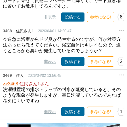
カートに乗せて貨物エレベーターで降りて、カート置き場
に置いてお散歩してるんですよ。
8
非表示
投稿する
参考になる!
3468
住民さん1
2026/04/01 14:50:47
今週急に浴室からドブ臭が発生するのですが、何か対策方
法あったら教えてください。浴室自体はキレイなので、違
うところから臭いが発生しているのでしょうか？
2
非表示
投稿する
参考になる!
3469
住人
2026/04/02 13:56:45
>>3468
住民さん1さん
洗濯機置場の排水トラップの封水が蒸発していると、その
ような現象が発生しますが、毎日洗濯しているのであれば
考えにくいですね
1
非表示
投稿する
参考になる!