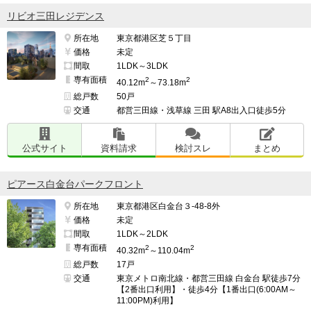
━━━━━━━━━━━━━━━━━━━

リビオ三田レジデンス
資産価値が高い。

所在地
東京都港区芝５丁目
価格
未定
品川からの地下鉄など将来楽しみ。

間取
1LDK～3LDK
専有面積
2
2
40.12m
～73.18m
品川再開発の恩恵もある。

総戸数
50戸
交通
都営三田線・浅草線 三田 駅A8出入口徒歩5分
過去30年で最大規模で分かりやすい特徴がありこれから
も人気マンションだろう。

公式サイト
資料請求
検討スレ
まとめ
ピアース白金台パークフロント
━━━━━━━━━━━━━━━━━━━

所在地
東京都港区白金台３-48-8外
このマンションの最も残念な点

価格
未定
━━━━━━━━━━━━━━━━━━━

間取
1LDK～2LDK
高速脇。

専有面積
2
2
40.32m
～110.04m
総戸数
17戸
価格が高い。

交通
東京メトロ南北線・都営三田線 白金台 駅徒歩7分
【2番出口利用】・徒歩4分【1番出口(6:00AM～
11:00PM)利用】