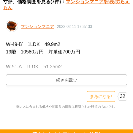
寸評、価格調査を見る
(7件)：
マンションマニア/部長/のらえ
もん
マンションマニア
2022-02-11 17:37:33
W-49-B'　1LDK　49.9m2

19階　10580万円　坪単価700万円

W-51-A　1LDK　51.35m2

9階　10770万円　坪単価693万円

10階　11070万円　坪単価712万円

W-52-B　1LDK　52.91m2

32
参考になる!
5階　9980万円　坪単価623万円

※レスに含まれる価格や間取りの情報は投稿された時点のものです。
E-56-B　2LDK　56.72m2

23階　13600万円　坪単価792万円
