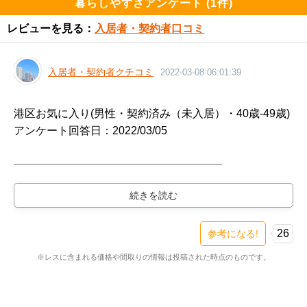
暮らしやすさアンケート (1件)
E-66-B'　2LDK　66.88m2

レビューを見る：
入居者・契約者口コミ
15階　15480万円　坪単価765万円

W-55-B'　2LDK　55.88m2

入居者・契約者クチコミ
2022-03-08 06:01:39
11階　11850万円　坪単価701万円

12階　11900万円　坪単価704万円

港区お気に入り(男性・契約済み（未入居）・40歳-49歳)

アンケート回答日：2022/03/05

W-55-C'　2LDK　55.89m2

12階　12500万円　坪単価739万円

━━━━━━━━━━━━━━━━━━━

購入物件

W-60-B　2LDK　60.04m2

━━━━━━━━━━━━━━━━━━━

8階　12210万円　坪単価672万円

白金ザスカイ（新築・3LDK・15500万円台）

検討スレ：
https://www.e-mansion.co.jp/bbs/th...
26
参考になる!
E-78-C　3LDK　78.62m2

住民スレ：
https://www.e-mansion.co.jp/bbs/th...
22階　18480万円　坪単価777万円
※レスに含まれる価格や間取りの情報は投稿された時点のものです。
━━━━━━━━━━━━━━━━━━━

住まい環境について良い点、残念な点
