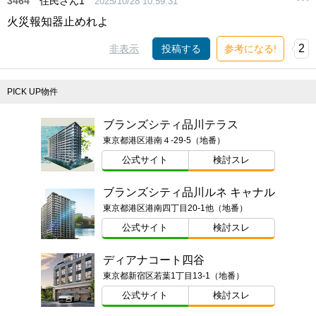
3464
住民さん1
2025/10/28 10:59:31
火災報知器止めれよ
2
非表示
投稿する
参考になる!
PICK UP物件
ブランズシティ品川テラス
東京都港区港南４-29-5（地番）
公式サイト
検討スレ
ブランズシティ品川ルネ キャナル
東京都港区港南四丁目20-1他（地番）
公式サイト
検討スレ
ディアナコート四谷
東京都新宿区若葉1丁目13-1（地番）
公式サイト
検討スレ