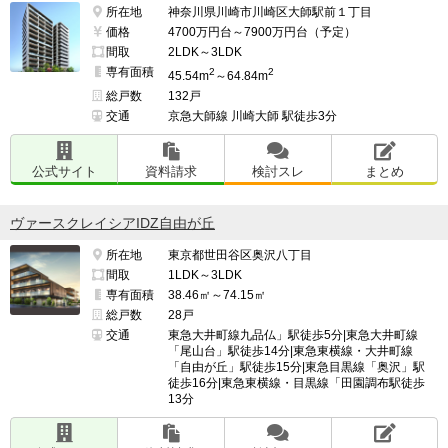
所在地
神奈川県川崎市川崎区大師駅前１丁目
価格
4700万円台～7900万円台（予定）
間取
2LDK～3LDK
専有面積
2
2
45.54m
～64.84m
総戸数
132戸
交通
京急大師線 川崎大師 駅徒歩3分
公式サイト
資料請求
検討スレ
まとめ
ヴァースクレイシアIDZ自由が丘
所在地
東京都世田谷区奥沢八丁目
間取
1LDK～3LDK
専有面積
38.46㎡～74.15㎡
総戸数
28戸
交通
東急大井町線九品仏」駅徒歩5分|東急大井町線
「尾山台」駅徒歩14分|東急東横線・大井町線
「自由が丘」駅徒歩15分|東急目黒線「奥沢」駅
徒歩16分|東急東横線・目黒線「田園調布駅徒歩
13分