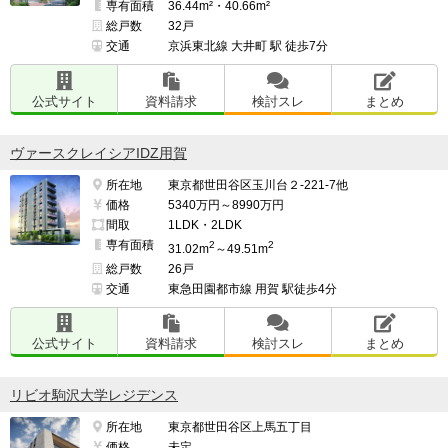
専有面積
36.44m²・40.66m²
総戸数
32戸
交通
京浜東北線 大井町 駅 徒歩7分
公式サイト
資料請求
検討スレ
まとめ
ヴァースクレイシアIDZ用賀
所在地
東京都世田谷区玉川台２-221-7他
価格
5340万円～8990万円
間取
1LDK・2LDK
専有面積
2
2
31.02m
～49.51m
総戸数
26戸
交通
東急田園都市線 用賀 駅徒歩4分
公式サイト
資料請求
検討スレ
まとめ
リビオ駒沢大学レジデンス
所在地
東京都世田谷区上馬五丁目
価格
未定