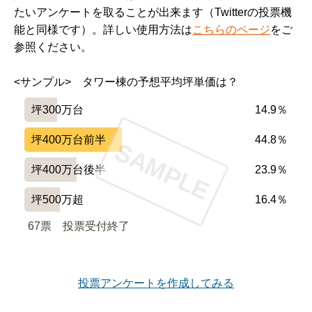
たいアンケートを取ることが出来ます（Twitterの投票機
能と同様です）。詳しい使用方法は
こちらのページ
をご
参照ください。
<サンプル>　タワー棟の予想平均坪単価は？
坪300万台
14.9％
坪400万台前半
44.8％
SAMPLE
坪400万台後半
23.9％
坪500万超
16.4％
67票　
投票受付終了
投票アンケートを作成してみる