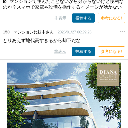
IoTマンションて住んだことないから分からないけど便利な
のか？スマホで家電や設備を操作するイメージが湧かない
非表示
投稿する
参考になる!
150
マンション比較中さん
2026/01/27 06:29:23
とりあえず地代高すぎるから却下だな
非表示
投稿する
参考になる!