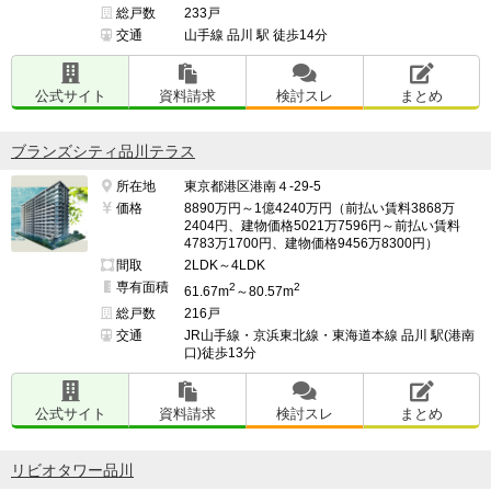
総戸数
233戸
交通
山手線 品川 駅 徒歩14分
公式サイト
資料請求
検討スレ
まとめ
ブランズシティ品川テラス
所在地
東京都港区港南４-29-5
価格
8890万円～1億4240万円（前払い賃料3868万
2404円、建物価格5021万7596円～前払い賃料
4783万1700円、建物価格9456万8300円）
間取
2LDK～4LDK
専有面積
2
2
61.67m
～80.57m
総戸数
216戸
交通
JR山手線・京浜東北線・東海道本線 品川 駅(港南
口)徒歩13分
公式サイト
資料請求
検討スレ
まとめ
リビオタワー品川