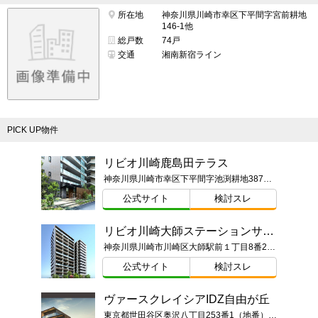
所在地
神奈川県川崎市幸区下平間字宮前耕地
146-1他
総戸数
74戸
交通
湘南新宿ライン
PICK UP物件
リビオ川崎鹿島田テラス
神奈川県川崎市幸区下平間字池渕耕地387番1（地番）
公式サイト
検討スレ
リビオ川崎大師ステーションサイト
神奈川県川崎市川崎区大師駅前１丁目8番2他（地番）
公式サイト
検討スレ
ヴァースクレイシアIDZ自由が丘
東京都世田谷区奥沢八丁目253番1（地番）東京都世田谷区奥沢八丁目1番23-○○○号（住居表示）