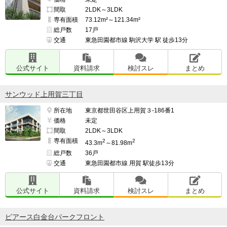
間取
2LDK～3LDK
専有面積
73.12m²～121.34m²
総戸数
17戸
交通
東急田園都市線 駒沢大学 駅 徒歩13分
公式サイト
資料請求
検討スレ
まとめ
サンウッド上用賀三丁目
所在地
東京都世田谷区上用賀３-186番1
価格
未定
間取
2LDK～3LDK
専有面積
2
2
43.3m
～81.98m
総戸数
36戸
交通
東急田園都市線 用賀 駅徒歩13分
公式サイト
資料請求
検討スレ
まとめ
ピアース白金台パークフロント