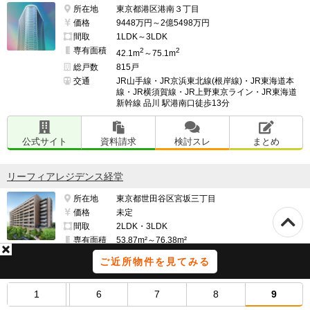
所在地
東京都港区港南３丁目
価格
9448万円～2億5498万円
間取
1LDK～3LDK
専有面積
2
2
42.1m
～75.1m
総戸数
815戸
交通
JR山手線・JR京浜東北線(根岸線)・JR東海道本
線・JR横須賀線・JR上野東京ライン・JR東海道
新幹線 品川 駅港南口徒歩13分
公式サイト
資料請求
検討スレ
まとめ
リーフィアレジデンス経堂
所在地
東京都世田谷区宮坂三丁目
価格
未定
間取
2LDK・3LDK
専有面積
53.87m²～76.38m²
総戸数
120戸
ご近所物件を見てみる
交通
小田急小田原線 経堂 駅 徒歩6分
1
6
7
8
9
公式サイト
資料請求
検討スレ
まとめ