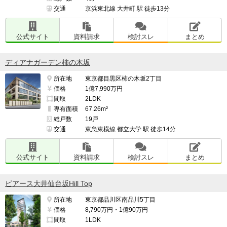
交通
京浜東北線 大井町 駅 徒歩13分
公式サイト
資料請求
検討スレ
まとめ
ディアナガーデン柿の木坂
所在地
東京都目黒区柿の木坂2丁目
価格
1億7,990万円
間取
2LDK
専有面積
67.26m²
総戸数
19戸
交通
東急東横線 都立大学 駅 徒歩14分
公式サイト
資料請求
検討スレ
まとめ
ピアース大井仙台坂Hill Top
所在地
東京都品川区南品川5丁目
価格
8,790万円・1億90万円
間取
1LDK