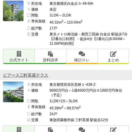
所在地
東京都港区白金台３-48-8外
価格
未定
間取
1LDK～2LDK
専有面積
2
2
40.32m
～110.04m
総戸数
17戸
交通
東京メトロ南北線・都営三田線 白金台 駅徒歩7分
【2番出口利用】・徒歩4分【1番出口(6:00AM～
11:00PM)利用】
公式サイト
資料請求
検討スレ
まとめ
ピアース三軒茶屋テラス
所在地
東京都世田谷区若林１-439-2
価格
9000万円台～1億4000万円台※1000万円単位
（予定）
間取
1LDK+2S～3LDK
専有面積
2
2
45.39m
～69.57m
総戸数
24戸
交通
東急田園都市線 三軒茶屋 駅徒歩12分