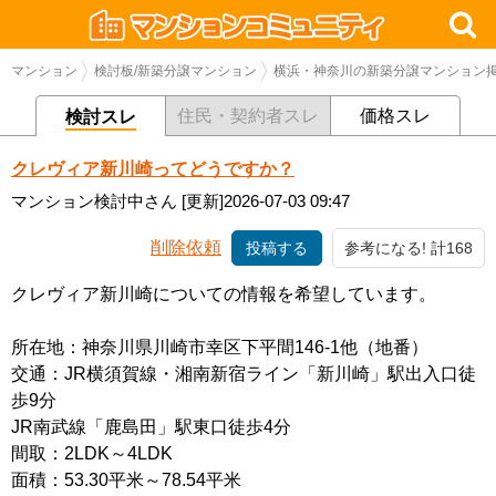
マンション
検討板/新築分譲マンション
横浜・神奈川の新築分譲マンション
住民・契約者スレ
価格スレ
検討スレ
クレヴィア新川崎ってどうですか？
マンション検討中さん
[更新]2026-07-03 09:47
削除依頼
投稿する
参考になる! 計168
クレヴィア新川崎についての情報を希望しています。
所在地：神奈川県川崎市幸区下平間146-1他（地番）
交通：JR横須賀線・湘南新宿ライン「新川崎」駅出入口徒
歩9分
JR南武線「鹿島田」駅東口徒歩4分
間取：2LDK～4LDK
面積：53.30平米～78.54平米