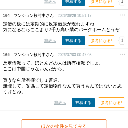
1
非表示
投稿する
参考になる!
164
マンション検討中さん
2026/06/29 10:51:17
定借の板には定期的に反定借派が現れますね
気になるならここより2千万高い隣のパークホームどうぞ
1
非表示
投稿する
参考になる!
165
マンション検討中さん
2026/07/03 00:47:05
反定借派って、ほとんどの人は所有権派でしょ。
ここは中国じゃないんだから。
買うなら所有権でしょ普通。
無理して、妥協して定借物件なんて買うもんではないと思
うけどね。
非表示
投稿する
参考になる!
ほかの物件を見てみる