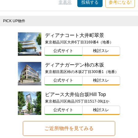
非表示
投稿する
参考になる!
PICK UP物件
ディアナコート大井町翠景
東京都品川区大井6丁目3169番4（地番）
公式サイト
検討スレ
ディアナガーデン柿の木坂
東京都目黒区柿の木坂2丁目300番1（地番）
公式サイト
検討スレ
ピアース大井仙台坂Hill Top
東京都品川区南品川5丁目1517-39ほか
公式サイト
検討スレ
ご近所物件を見てみる