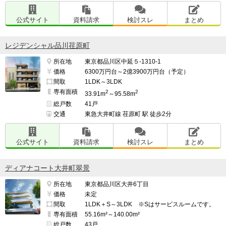
公式サイト
資料請求
検討スレ
まとめ
レジデンシャル品川荏原町
所在地
東京都品川区中延５-1310-1
価格
6300万円台～2億3900万円台（予定）
間取
1LDK～3LDK
専有面積
2
2
33.91m
～95.58m
総戸数
41戸
交通
東急大井町線 荏原町 駅 徒歩2分
公式サイト
資料請求
検討スレ
まとめ
ディアナコート大井町翠景
所在地
東京都品川区大井6丁目
価格
未定
間取
1LDK＋S～3LDK ※Sはサービスルームです。
専有面積
55.16m²～140.00m²
総戸数
43戸