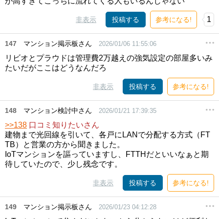
が高すぎてこっちに流れてくる人もいるんじゃない
1
非表示
投稿する
参考になる!
147
マンション掲示板さん
2026/01/06 11:55:06
リビオとプラウドは管理費2万越えの強気設定の部屋多いみ
たいだがここはどうなんだろ
非表示
投稿する
参考になる!
148
マンション検討中さん
2026/01/21 17:39:35
>>138
口コミ知りたいさん
建物まで光回線を引いて、各戸にLANで分配する方式（FT
TB）と営業の方から聞きました。
IoTマンションを謳っていますし、FTTHだといいなぁと期
待していたので、少し残念です。
非表示
投稿する
参考になる!
149
マンション掲示板さん
2026/01/23 04:12:28