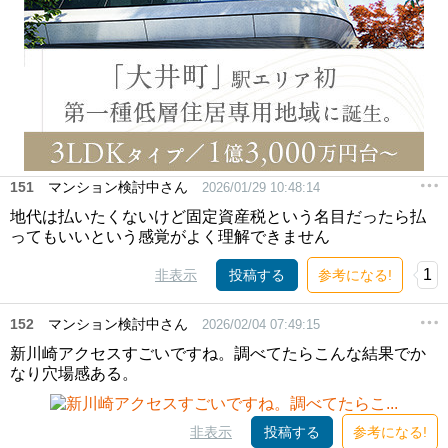
151
マンション検討中さん
2026/01/29 10:48:14
地代は払いたくないけど固定資産税という名目だったら払
ってもいいという感覚がよく理解できません
1
非表示
投稿する
参考になる!
152
マンション検討中さん
2026/02/04 07:49:15
新川崎アクセスすごいですね。調べてたらこんな結果でか
なり穴場感ある。
非表示
投稿する
参考になる!