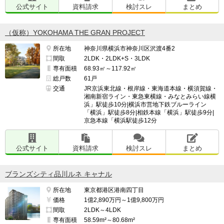
公式サイト
資料請求
検討スレ
まとめ
（仮称）YOKOHAMA THE GRAN PROJECT
所在地
神奈川県横浜市神奈川区沢渡4番2
間取
2LDK・2LDK+S・3LDK
専有面積
68.93㎡～117.92㎡
総戸数
61戸
交通
JR京浜東北線・根岸線・東海道本線・横須賀線・
湘南新宿ライン・東急東横線・みなとみらい線横
浜」駅徒歩10分|横浜市営地下鉄ブルーライン
「横浜」駅徒歩8分|相鉄本線「横浜」駅徒歩9分|
京急本線「横浜駅徒歩12分
公式サイト
資料請求
検討スレ
まとめ
ブランズシティ品川ルネ キャナル
所在地
東京都港区港南四丁目
価格
1億2,890万円～1億9,800万円
間取
2LDK～4LDK
専有面積
58.59m²～80.68m²