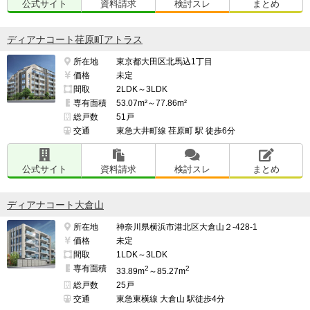
公式サイト
資料請求
検討スレ
まとめ
ディアナコート荏原町アトラス
所在地
東京都大田区北馬込1丁目
価格
未定
間取
2LDK～3LDK
専有面積
53.07m²～77.86m²
総戸数
51戸
交通
東急大井町線 荏原町 駅 徒歩6分
公式サイト
資料請求
検討スレ
まとめ
ディアナコート大倉山
所在地
神奈川県横浜市港北区大倉山２-428-1
価格
未定
間取
1LDK～3LDK
専有面積
2
2
33.89m
～85.27m
総戸数
25戸
交通
東急東横線 大倉山 駅徒歩4分