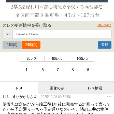
スレの更新情報を受け取る
Mail-Wind
1時間
24時間
登録
20レス
50レス
100レス
9
1
6
7
8
レス
画像のみ
レス検索
146
通りがかりさん
2025/12/28 00:32:56
伊藤忠は定借だから竣工後1年後に完売する計画って言って
たから予定通りっちゃ予定通りなのかも。隣の三井の物件