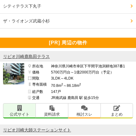
シティテラス下丸子
ザ・ライオンズ武蔵小杉
[PR] 周辺の物件
リビオ川崎鹿島田テラス
所在地
神奈川県川崎市幸区下平間字池渕耕地387番1
価格
5700万円台～1億2000万円台（予定）
間取
3LDK～4LDK
専有面積
2
2
70.8m
～86.18m
総戸数
147戸
交通
JR南武線 鹿島田 駅 徒歩15分
公式サイト
資料請求
検討スレ
まとめ
リビオ川崎大師ステーションサイト