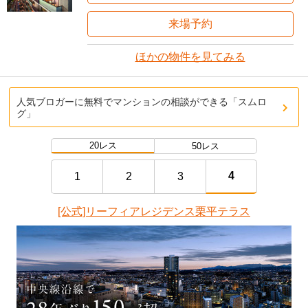
来場予約
ほかの物件を見てみる
人気ブロガーに無料でマンションの相談ができる「スムロ
グ」
20レス
50レス
4
1
2
3
[公式]リーフィアレジデンス栗平テラス