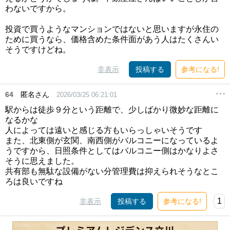
わないですから。
投資で買うようなマンションではないと思いますが永住の
ために買うなら、価格含めた条件面があう人はたくさんい
そうですけどね。
非表示
投稿する
参考になる!
64
匿名さん
2026/03/25 06:21:01
駅からは徒歩９分という距離で、少しばかり微妙な距離に
なるかな
人によっては遠いと感じる方もいらっしゃいそうです
また、北東側が玄関、南西側がバルコニーになっているよ
うですから、日照条件としてはバルコニー側はかなりよさ
そうに思えました。
共有部も無駄な設備がない分管理費は抑えられそうなとこ
ろは良いですね
1
非表示
投稿する
参考になる!