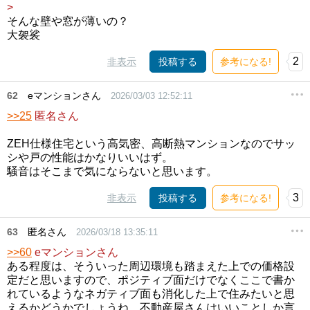
>
そんな壁や窓が薄いの？
大袈裟
2
非表示
投稿する
参考になる!
62
eマンションさん
2026/03/03 12:52:11
>>25
匿名さん
ZEH仕様住宅という高気密、高断熱マンションなのでサッ
シや戸の性能はかなりいいはず。
騒音はそこまで気にならないと思います。
3
非表示
投稿する
参考になる!
63
匿名さん
2026/03/18 13:35:11
>>60
eマンションさん
ある程度は、そういった周辺環境も踏まえた上での価格設
定だと思いますので、ポジティブ面だけでなくここで書か
れているようなネガティブ面も消化した上で住みたいと思
えるかどうかでしょうね。不動産屋さんはいいことしか言