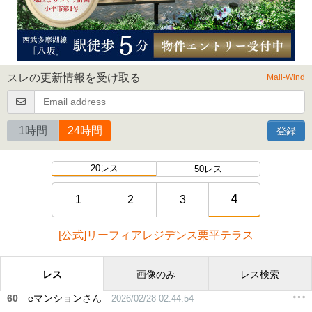
スレの更新情報を受け取る
Mail-Wind
1時間
24時間
登録
20レス
50レス
4
1
2
3
[公式]リーフィアレジデンス栗平テラス
レス
画像のみ
レス検索
60
eマンションさん
2026/02/28 02:44:54