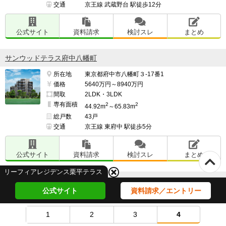
交通
京王線 武蔵野台 駅徒歩12分
公式サイト
資料請求
検討スレ
まとめ
サンウッドテラス府中八幡町
所在地
東京都府中市八幡町３-17番1
価格
5640万円～8940万円
間取
2LDK・3LDK
専有面積
2
2
44.92m
～65.83m
総戸数
43戸
交通
京王線 東府中 駅徒歩5分
公式サイト
資料請求
検討スレ
まとめ
リーフィアレジデンス栗平テラス
リーフィアレジデンス相模大野スタイルスイート
公式サイト
資料請求／エントリー
所在地
神奈川県相模原市南区相模大野２-3356-1
価格
5168万円～7108万円（うちモデルルーム価格
1
2
3
4
7108万円）
間取
2LDK・3LDK