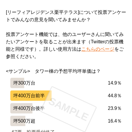
[リーフィアレジデンス栗平テラス]について投票アンケー
トでみんなの意見を聞いてみませんか？
投票アンケート機能では、他のユーザーさんに聞いてみ
たいアンケートを取ることが出来ます（Twitterの投票機
能と同様です）。詳しい使用方法は
こちらのページ
をご
参照ください。
<サンプル>　タワー棟の予想平均坪単価は？
坪300万台
14.9％
坪400万台前半
44.8％
SAMPLE
坪400万台後半
23.9％
坪500万超
16.4％