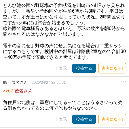
とんび池公園の野球場の予約状況を川崎市のHPから見られ
ますが、一番早い予約区分が午前6時から8時です。平日は
空いてますが土日はかなり埋まっている状況。2時間区切り
ですから6時には試合が始まるでしょう。
線路際で電車騒音があるとはいえ、野球の歓声を朝6時から
聞かされるのはなかなかだと思います。
電車の音にせよ野球の声にせよ気になる場合は二重サッシ
にするつもりです。検討中の部屋は線路側2室なので合計30
～40万の予算で安眠できると考えてます。
非表示
投稿する
参考になる!
68
匿名さん
2026/04/27 22:35:31
>>67
匿名さん
角住戸の北側は二重窓にしてるってことはうるさいって売
る側もわかってるのに何で他もやらないのか。
非表示
投稿する
参考になる!