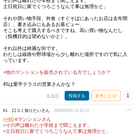
その声は離れた小学校まで聞こえます。
土日祝日に家でくつろごうなんて事は無理かと。
それや買い物手段、外食（すぐそばにあったお店は去年閉
店）、書き込みにもあるお墓ビュー、
そこも考えて購入するべきですね、高い買い物なんだし
（投機目的は望めないかと）。
それ以外は綺麗な街です。
わたしは線路や野球場から少し離れた場所ですので気に入
っています。
>他のマンションを販売されている方でしょうか？
45は栗平テラスの営業さんかな？
1
非表示
投稿する
参考になる!
61
口コミ知りたいさん
2026/03/01 22:51:12
>>60
eマンションさん
>その声は離れた小学校まで聞こえます。
>土日祝日に家でくつろごうなんて事は無理かと。