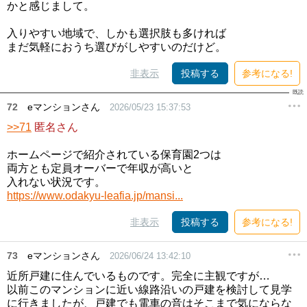
かと感じまして。
入りやすい地域で、しかも選択肢も多ければ
まだ気軽におうち選びがしやすいのだけど。
非表示
投稿する
参考になる!
72
eマンションさん
2026/05/23 15:37:53
>>71
匿名さん
ホームページで紹介されている保育園2つは
両方とも定員オーバーで年収が高いと
入れない状況です。
https://www.odakyu-leafia.jp/mansi...
非表示
投稿する
参考になる!
73
eマンションさん
2026/06/24 13:42:10
近所戸建に住んでいるものです。完全に主観ですが…
以前このマンションに近い線路沿いの戸建を検討して見学
に行きましたが、戸建でも電車の音はそこまで気にならな