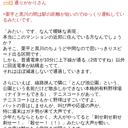
>>45
通りがかりさん
>栗平と黒川の間は駅の距離が短いのでゆっくり運転してい
るみたいです。
「みたい」です、なんて曖昧な表現 、
本当にこのマンションの近郊に住んでいる方なんでしょう
か？
あそこ、栗平と黒川のちょうど中間なので思いっきりスピ
ード出る区間です。
しかも、普通電車が10分に上下線が通る（2倍ですね）以外
に回送電車が結構走ってて、
それはほぼ減速しないで通過していきます。
さらにいえば、線路挟んで隣に「とんび池公園」という、
公園という名前だけど散歩しかできない本格的有料野球場
（ナイターもできる）、テニスコートがあって、
テニスコートはともかく野球はすごいですよ。
バットの音はしませんが、叫び声や応援の声が。
特に週末はガチ勢が来て大声です。
少年たちならともかく、大人がやってると「刺せ刺せ刺せ
刺せー！」「殺せー！（！）」みたいな大声が酷い。