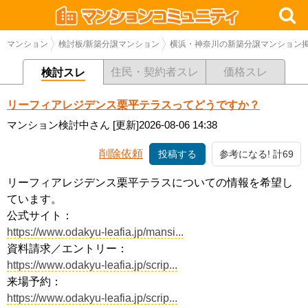
マンション
検討板/新築分譲マンション
横浜・神奈川の新築分譲マンション
住民・契約者スレ
価格スレ
検討スレ
リーフィアレジデンス栗平テラスってどうですか？
マンション検討中さん
[更新]2026-08-06 14:38
削除依頼
投稿する
参考になる! 計69
リーフィアレジデンス栗平テラスについての情報を希望し
ています。
公式サイト：
https://www.odakyu-leafia.jp/mansi...
資料請求／エントリー：
https://www.odakyu-leafia.jp/scrip...
来場予約：
https://www.odakyu-leafia.jp/scrip...