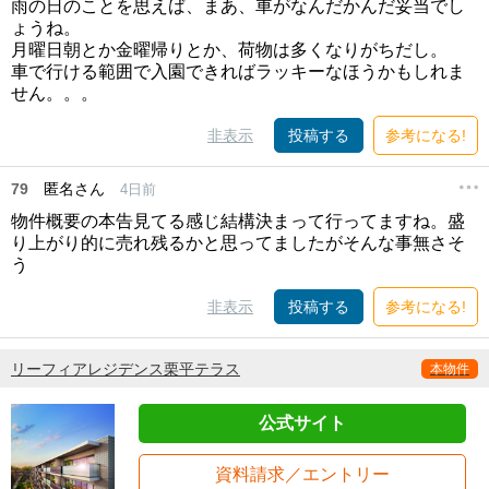
雨の日のことを思えば、まあ、車がなんだかんだ妥当でし
ょうね。
月曜日朝とか金曜帰りとか、荷物は多くなりがちだし。
車で行ける範囲で入園できればラッキーなほうかもしれま
せん。。。
非表示
投稿する
参考になる!
79
匿名さん
4日前
物件概要の本告見てる感じ結構決まって行ってますね。盛
り上がり的に売れ残るかと思ってましたがそんな事無さそ
う
非表示
投稿する
参考になる!
リーフィアレジデンス栗平テラス
本物件
公式サイト
資料請求／エントリー