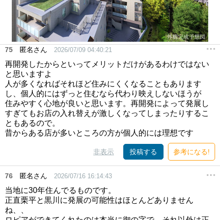
75
匿名さん
2026/07/09 04:40:21
再開発したからといってメリットだけがあるわけではない
と思いますよ
人が多くなればそれほど住みにくくなることもあります
し、個人的にはずっと住むなら代わり映えしないほうが
住みやすく心地が良いと思います。再開発によって発展し
すぎてもお店の入れ替えが激しくなってしまったりするこ
ともあるので。
昔からある店が多いところの方が個人的には理想です
非表示
投稿する
参考になる!
76
匿名さん
2026/07/16 16:14:43
当地に30年住んでるものです。
正直栗平と黒川に発展の可能性はほとんどありません
ね、、
ロピアができてくれたのは本当に御の字で、それ以外は正