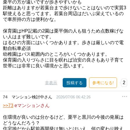
栗平の方が遠いですが歩きやすいかも
距離はありますが若葉台まで歩けないことはないので実質3
駅使えると思ってます。若葉台周辺はだいぶ栄えているの
で車所持の方は便利かな。
保育園はHP記載の2園は栗平側の人も狙うため点数稼げな
い人はまず難しいです。
はるひの方面にはいくつかあります。歩きは厳しいので電
動自転車必須
幼稚園はバス範囲内のところがいくつかあります。
保育園の入りづらさに目を瞑れば治安の良さもあり子育て
世帯には非常に良い環境かと思います。
2
非表示
投稿する
参考になる!
74
マンション検討中さん
2026/07/06 06:42:26
>>73
eマンションさん
住環境が良いのは分かるけど、栗平と黒川の今後の発展は
どうなんだろう？
住宅地だから駅前再開発は無いとはいえ、何の変わり映え