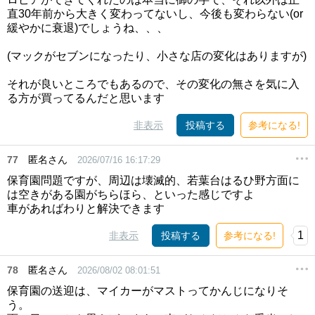
直30年前から大きく変わってないし、今後も変わらない(or
緩やかに衰退)でしょうね、、、
(マックがセブンになったり、小さな店の変化はありますが)
それが良いところでもあるので、その変化の無さを気に入
る方が買ってるんだと思います
非表示
投稿する
参考になる!
77
匿名さん
2026/07/16 16:17:29
保育園問題ですが、周辺は壊滅的、若葉台はるひ野方面に
は空きがある園がちらほら、といった感じですよ
車があればわりと解決できます
1
非表示
投稿する
参考になる!
78
匿名さん
2026/08/02 08:01:51
保育園の送迎は、マイカーがマストってかんじになりそ
う。