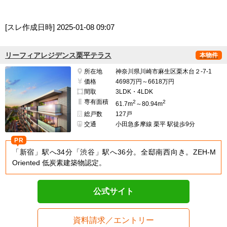
[スレ作成日時]
2025-01-08 09:07
リーフィアレジデンス栗平テラス
本物件
所在地
神奈川県川崎市麻生区栗木台２-7-1
価格
4698万円～6618万円
間取
3LDK・4LDK
専有面積
2
2
61.7m
～80.94m
総戸数
127戸
交通
小田急多摩線 栗平 駅徒歩9分
PR
「新宿」駅へ34分「渋谷」駅へ36分。全邸南西向き。ZEH-M
Oriented 低炭素建築物認定。
公式サイト
資料請求／エントリー