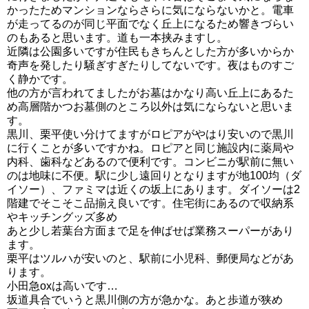
かったためマンションならさらに気にならないかと。電車
が走ってるのが同じ平面でなく丘上になるため響きづらい
のもあると思います。道も一本挟みますし。
近隣は公園多いですが住民もきちんとした方が多いからか
奇声を発したり騒ぎすぎたりしてないです。夜はものすご
く静かです。
他の方が言われてましたがお墓はかなり高い丘上にあるた
め高層階かつお墓側のところ以外は気にならないと思いま
す。
黒川、栗平使い分けてますがロピアがやはり安いので黒川
に行くことが多いですかね。ロピアと同じ施設内に薬局や
内科、歯科などあるので便利です。コンビニが駅前に無い
のは地味に不便。駅に少し遠回りとなりますが地100均（ダ
イソー）、ファミマは近くの坂上にあります。ダイソーは2
階建でそこそこ品揃え良いです。住宅街にあるので収納系
やキッチングッズ多め
あと少し若葉台方面まで足を伸ばせば業務スーパーがあり
ます。
栗平はツルハが安いのと、駅前に小児科、郵便局などがあ
ります。
小田急oxは高いです…
坂道具合でいうと黒川側の方が急かな。あと歩道が狭め