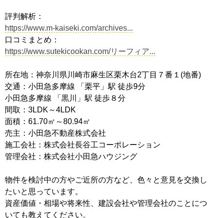
評判解析：
https://www.m-kaiseki.com/archives...
口コミまとめ：
https://www.sutekicookan.com/リーフィア...
所在地：神奈川県川崎市麻生区栗木台2丁目７番１(地番)
交通：小田急多摩線 「栗平」駅 徒歩9分
小田急多摩線 「黒川」駅 徒歩８分
間取：3LDK～4LDK
面積：61.70㎡～80.94㎡
売主：小田急不動産株式会社
施工会社：株式会社長谷工コーポレーション
管理会社：株式会社小田急ハウジング
物件を検討中の方やご近所の方など、色々と意見を交換し
たいと思っています。
資産価値・相場や将来性、建設会社や管理会社のことにつ
いても教えてください。