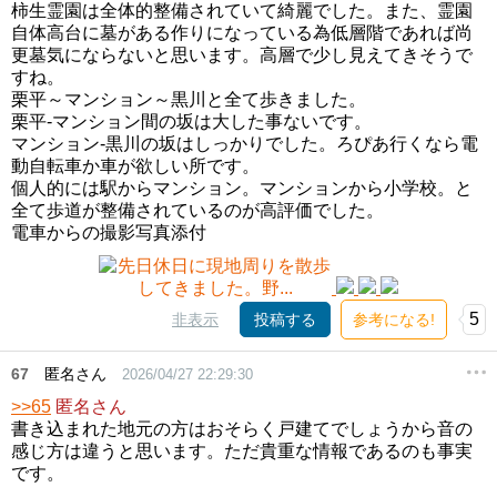
柿生霊園は全体的整備されていて綺麗でした。また、霊園
自体高台に墓がある作りになっている為低層階であれば尚
更墓気にならないと思います。高層で少し見えてきそうで
すね。
栗平～マンション～黒川と全て歩きました。
栗平-マンション間の坂は大した事ないです。
マンション-黒川の坂はしっかりでした。ろぴあ行くなら電
動自転車か車が欲しい所です。
個人的には駅からマンション。マンションから小学校。と
全て歩道が整備されているのが高評価でした。
電車からの撮影写真添付
5
非表示
投稿する
参考になる!
67
匿名さん
2026/04/27 22:29:30
>>65
匿名さん
書き込まれた地元の方はおそらく戸建てでしょうから音の
感じ方は違うと思います。ただ貴重な情報であるのも事実
です。