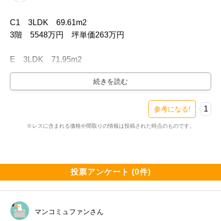
C1　3LDK　69.61m2

3階　5548万円　坪単価263万円

E　3LDK　71.95m2

3階　5738万円　坪単価263万円

Ft　3LDK　71.95m2

2階　5628万円　坪単価258万円

1
参考になる!
※レスに含まれる価格や間取りの情報は投稿された時点のものです。
Ｇ　3LDK　73.71m2

5階　6148万円　坪単価275万円

J1　3LDK　61.7m2

投票アンケート (0件)
2階　4418万円　坪単価236万円
マンコミュファンさん