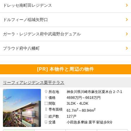
ドレッセ南町田レジデンス
ドルフィーノ稲城矢野口
ガーラ・レジデンス府中武蔵野台デュアル
プラウド府中八幡町
[PR] 本物件と周辺の物件
リーフィアレジデンス栗平テラス
所在地
神奈川県川崎市麻生区栗木台２-7-1
価格
4698万円～6618万円
間取
3LDK・4LDK
専有面積
2
2
61.7m
～80.94m
総戸数
127戸
交通
小田急多摩線 栗平 駅徒歩9分