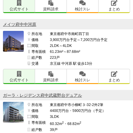
公式サイト
資料請求
検討スレ
まとめ
メイツ府中中河原
所在地
東京都府中市南町四丁目
価格
3,900万円台予定～7,200万円台予定
間取
2LDK～4LDK
専有面積
61.23m²～87.68m²
総戸数
223戸
交通
京王線 中河原 駅 徒歩13分
公式サイト
資料請求
検討スレ
まとめ
ガーラ・レジデンス府中武蔵野台デュアル
所在地
東京都府中市小柳町３-32-2外2筆
価格
4400万円台・5900万円台（予定）
間取
3LDK
専有面積
2
2
60.32m
・68.82m
総戸数
39戸