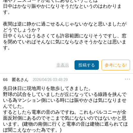
場やテニスコートが近くにあるということは
日中はかなり賑やかになりそうだなというのはわかりま
す。
夜間は逆に静かに過ごせるんじゃないかなと思いましたが
どうでしょうか？
日中くらいはうるさくても許容範囲になりそうですし、窓
を閉めていればそんなに気にならなさそうかなとは思いま
す。
非表示
投稿する
参考になる!
66
匿名さん
2026/04/26 03:48:29
先日休日に現地周りを散歩してきました。
野球の試合をしていましたが丘になっている線路を挟んで
いる為マンション側にいる時には賑やかさは気になりませ
んでした。
するとしたら電車の音のみですね。これもバルコニーが全
面反対側にあるのでそこまで気になないのではないかと思
います。(建物の南側に行くと電車の音は建物に遮られてほ
ぼ聞こえなかった為です。)