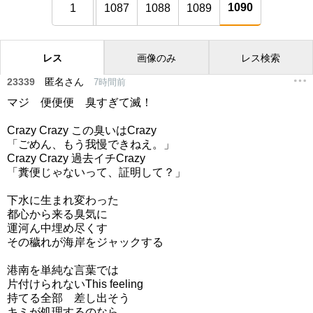
1090
1
1087
1088
1089
レス
画像のみ
レス検索
23339
匿名さん
7時間前
マジ 便便便 臭すぎて滅！
Crazy Crazy この臭いはCrazy
「ごめん、もう我慢できねえ。」
Crazy Crazy 過去イチCrazy
「糞便じゃないって、証明して？」
下水に生まれ変わった
都心から来る臭気に
運河ん中埋め尽くす
その穢れが海岸をジャックする
港南を単純な言葉では
片付けられないThis feeling
持てる全部 差し出そう
キミが処理するのなら