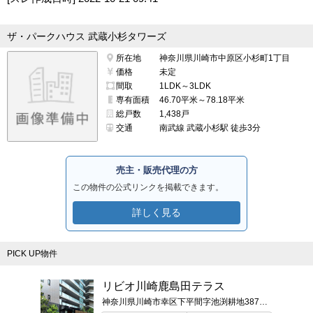
ザ・パークハウス 武蔵小杉タワーズ
所在地
神奈川県川崎市中原区小杉町1丁目
価格
未定
間取
1LDK～3LDK
専有面積
46.70平米～78.18平米
総戸数
1,438戸
交通
南武線 武蔵小杉駅 徒歩3分
売主・販売代理の方
この物件の公式リンクを掲載できます。
詳しく見る
PICK UP物件
リビオ川崎鹿島田テラス
神奈川県川崎市幸区下平間字池渕耕地387番1（地番）