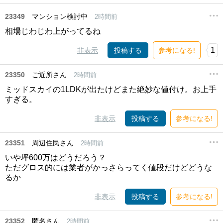
23349
マンション検討中
2時間前
相場じわじわ上がってるね
1
非表示
投稿する
参考になる!
23350
ご近所さん
2時間前
ミッドスカイの1LDKが出たけどまた絶妙な値付け。お上手
すぎる。
非表示
投稿する
参考になる!
23351
周辺住民さん
2時間前
いや坪600万はどうだろう？
ただグロス的には業者がかっさらってく値段だけどどうな
るか
非表示
投稿する
参考になる!
23352
匿名さん
2時間前