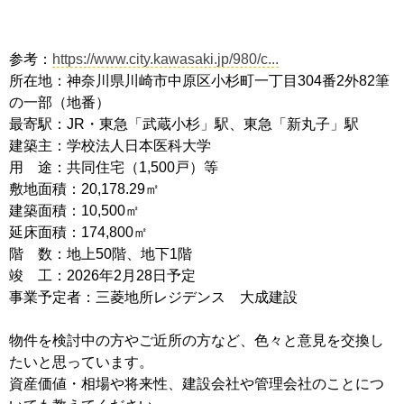
参考：
https://www.city.kawasaki.jp/980/c...
所在地：神奈川県川崎市中原区小杉町一丁目304番2外82筆
の一部（地番）
最寄駅：JR・東急「武蔵小杉」駅、東急「新丸子」駅
建築主：学校法人日本医科大学
用 途：共同住宅（1,500戸）等
敷地面積：20,178.29㎡
建築面積：10,500㎡
延床面積：174,800㎡
階 数：地上50階、地下1階
竣 工：2026年2月28日予定
事業予定者：三菱地所レジデンス 大成建設
物件を検討中の方やご近所の方など、色々と意見を交換し
たいと思っています。
資産価値・相場や将来性、建設会社や管理会社のことにつ