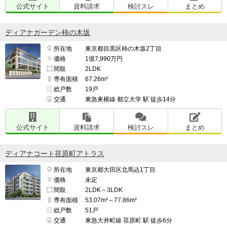
公式サイト
資料請求
検討スレ
まとめ
■周辺相場

ディアナガーデン柿の木坂
シティタワー武蔵小杉　2016年築

所在地
東京都目黒区柿の木坂2丁目
価格
1億7,990万円
新築時の坪単価約370万円

間取
2LDK
現在の坪単価約580万円

専有面積
67.26m²
総戸数
19戸
パークシティ武蔵小杉ザガーデンタワーズイースト　
交通
東急東横線 都立大学 駅 徒歩14分
2017年築

新築時の坪単価約335万円

公式サイト
資料請求
検討スレ
まとめ
現在の坪単価約500万円

ディアナコート荏原町アトラス
パークシティ武蔵小杉ザガーデンタワーズウエスト　
所在地
東京都大田区北馬込1丁目
2018年築

価格
未定
新築時の坪単価約325万円

間取
2LDK～3LDK
現在の坪単価約500万円

専有面積
53.07m²～77.86m²
総戸数
51戸
交通
東急大井町線 荏原町 駅 徒歩6分
コスギ サードアヴェニュー ザ・レジデンス　2020年築
