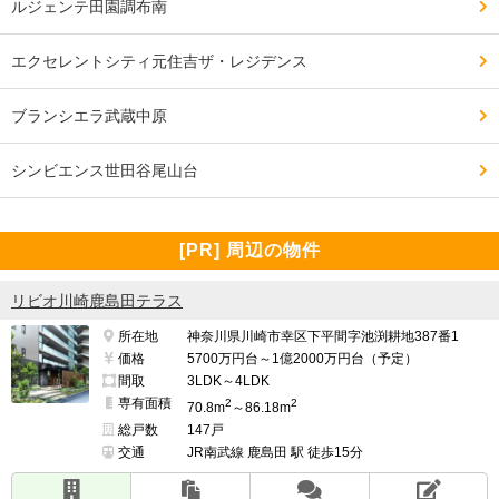
ルジェンテ田園調布南
44階　18000万円～18999万円　坪単価702万円～坪単価
741万円

エクセレントシティ元住吉ザ・レジデンス
上記の平均値　坪単価約580万円(予定価格が出ていない
ブランシエラ武蔵中原
エグゼクティブ住戸を含めるともう少し上振れすると思
われます)

シンビエンス世田谷尾山台
■マンションマニアの事前予想(2024年9月)

[PR] 周辺の物件
大乱闘お祭り価格　＝　平均坪単価約500万円

相場価格　＝　平均坪単価約550万円

リビオ川崎鹿島田テラス
一般的な新築プレミアムを乗っけた価格　＝　平均坪単
所在地
神奈川県川崎市幸区下平間字池渕耕地387番1
価約610万円

価格
5700万円台～1億2000万円台（予定）
間取
3LDK～4LDK
周辺相場を完全に無視したオンリーワン価格　＝　平均
専有面積
2
2
70.8m
～86.18m
坪単価約700万円

総戸数
147戸
交通
JR南武線 鹿島田 駅 徒歩15分
さすがに新築のため相場価格ではなさそうですが一般的
な新築プレミアムを乗っけた価格には収まりそうです
