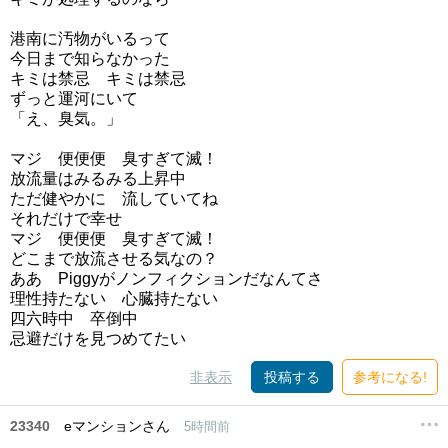
港南に汚物がいるって
今日まで知らなかった
キミは禁忌 キミは禁忌
ずっと運河にいて
「え、臭気。」
マジ 便便便 臭すぎて滅！
放流量はみるみる上昇中
ただ健やかに 流していてね
それだけで幸せ
マジ 便便便 臭すぎて滅！
どこまで放流させる気なの？
ああ Piggyがノンフィクションだなんてさ
理性持たない 心臓持たない
四六時中 卒倒中
忌避だけを見つめてたい
非表示
投稿する
参考になる!
23340
eマンションさん
5時間前