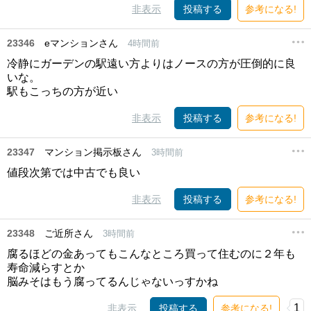
非表示
投稿する
参考になる!
23346
eマンションさん
4時間前
冷静にガーデンの駅遠い方よりはノースの方が圧倒的に良
いな。
駅もこっちの方が近い
非表示
投稿する
参考になる!
23347
マンション掲示板さん
3時間前
値段次第では中古でも良い
非表示
投稿する
参考になる!
23348
ご近所さん
3時間前
腐るほどの金あってもこんなところ買って住むのに２年も
寿命減らすとか
脳みそはもう腐ってるんじゃないっすかね
1
非表示
投稿する
参考になる!