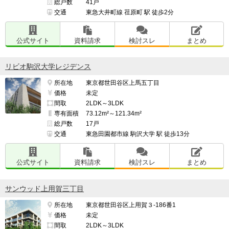
総戸数
41戸
交通
東急大井町線 荏原町 駅 徒歩2分
公式サイト
資料請求
検討スレ
まとめ
リビオ駒沢大学レジデンス
所在地
東京都世田谷区上馬五丁目
価格
未定
間取
2LDK～3LDK
専有面積
73.12m²～121.34m²
総戸数
17戸
交通
東急田園都市線 駒沢大学 駅 徒歩13分
公式サイト
資料請求
検討スレ
まとめ
サンウッド上用賀三丁目
所在地
東京都世田谷区上用賀３-186番1
価格
未定
間取
2LDK～3LDK