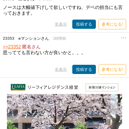
ノースは大幅値下げして欲しいですね、デベの担当にも言
っておきます。
非表示
投稿する
参考になる!
23353
eマンションさん
1時間前
>>23352
匿名さん
思ってても言わない方が良いかと。。。
非表示
投稿する
参考になる!