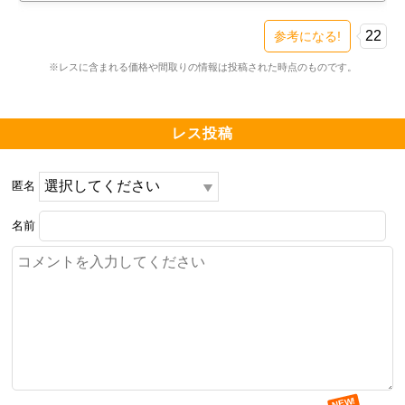
※子育て世代にとって都内かそうじゃないかの壁が高く
なっている時代なのをどう考えるか(行政サービス差が大
22
参考になる!
きい)

※レスに含まれる価格や間取りの情報は投稿された時点のものです。
■ザ・パークハウス 武蔵小杉タワーズ　予定価格と間取
り

レス投稿
［スーペリア］

匿名
S-46B　1LDK　46.74㎡

名前
5階　6000万円～6999万円　坪単価424万円～坪単価495
万円

S-62A　2LDK　62.11㎡

20階　9000万円～9999万円　坪単価479万円～坪単価
532万円

S-66A　2LDK　66.65㎡
