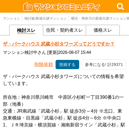
マンション
検討板/新築分譲マンション
横浜・神奈川の新築分譲マンション
住民・契約者スレ
価格スレ
検討スレ
ザ・パークハウス 武蔵小杉タワーズってどうですか？
マンション検討中さん
[更新]2026-08-07 15:44
削除依頼
投稿する
参考になる! 計29371
ザ・パークハウス 武蔵小杉タワーズについての情報を希望
しています。
所在地：神奈川県川崎市 中原区小杉町一丁目390番1の一
部（地番）
交通：JR南武線「武蔵小杉」駅 徒歩3分～4分 ※北口、東
急東横線・目黒線「武蔵小杉」駅 徒歩4分～6分 ※中央口
1、ＪＲ埼京線・横須賀線・湘南新宿ライン「武蔵小杉」駅