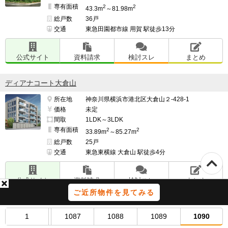
専有面積
2
2
43.3m
～81.98m
総戸数
36戸
交通
東急田園都市線 用賀 駅徒歩13分
公式サイト
資料請求
検討スレ
まとめ
ディアナコート大倉山
所在地
神奈川県横浜市港北区大倉山２-428-1
価格
未定
間取
1LDK～3LDK
専有面積
2
2
33.89m
～85.27m
総戸数
25戸
交通
東急東横線 大倉山 駅徒歩4分
公式サイト
資料請求
検討スレ
まとめ
ご近所物件を見てみる
ピアース三軒茶屋テラス
1
1087
1088
1089
1090
所在地
東京都世田谷区若林１-439-2