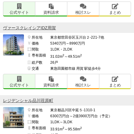
新築時の坪単価約365万円

公式サイト
資料請求
検討スレ
まとめ
現在の坪単価約520万円

ヴァースクレイシアIDZ用賀
ドレッセタワー武蔵小杉　2024年築

新築時の坪単価約420万円

所在地
東京都世田谷区玉川台２-221-7他
価格
5340万円～8990万円
現在の坪単価約560万円
間取
1LDK・2LDK
専有面積
2
2
31.02m
～49.51m
総戸数
26戸
交通
東急田園都市線 用賀 駅徒歩4分
公式サイト
資料請求
検討スレ
まとめ
レジデンシャル品川荏原町
所在地
東京都品川区中延５-1310-1
価格
6300万円台～2億3900万円台（予定）
間取
1LDK～3LDK
専有面積
2
2
33.91m
～95.58m