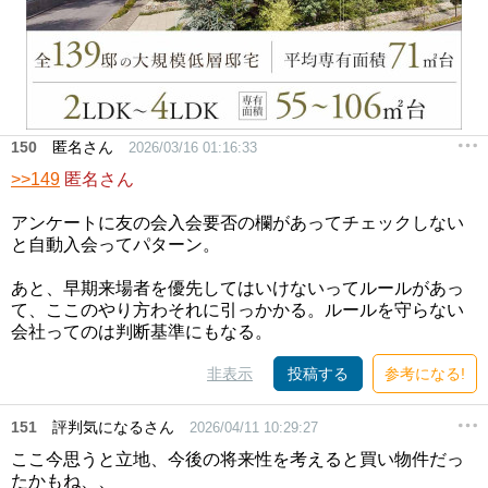
150
匿名さん
2026/03/16 01:16:33
>>149
匿名さん
アンケートに友の会入会要否の欄があってチェックしない
と自動入会ってパターン。
あと、早期来場者を優先してはいけないってルールがあっ
て、ここのやり方わそれに引っかかる。ルールを守らない
会社ってのは判断基準にもなる。
非表示
投稿する
参考になる!
151
評判気になるさん
2026/04/11 10:29:27
ここ今思うと立地、今後の将来性を考えると買い物件だっ
たかもね、、