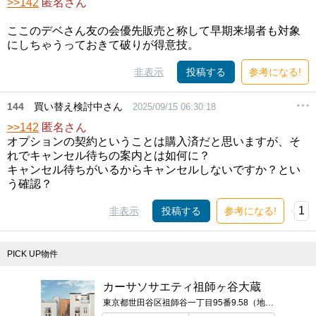
>>142
匿名さん
ここのデベさん友の会優先販売と称して早期来場者も対象
にしちゃうっておきて破りが得意技。
非表示
投稿する
参考になる!
144
買い替え検討中さん
2025/09/15 06:30:18
>>142
匿名さん
オプションの契約ということは購入済だと思いますが、そ
れでキャンセル待ちの案内とは如何に？
キャンセル待ちがいるからキャンセルしないですか？とい
う確認？
1
非表示
投稿する
参考になる!
PICK UP物件
カーサソサエティ祖師ヶ谷大蔵
東京都世田谷区祖師谷一丁目95番9.58（地番）ほか