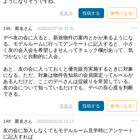
ようになりそうですね。
非表示
投稿する
参考になる!
148
匿名さん
2026/01/27 06:33:30
デベ友の会に入ると、新規物件の案内とかが来るようにな
る。モデルルームに行ってアンケートに記入すると、小さ
く友の会入会を希望しませんってチェック欄があって、気
づかないと自動的に入会。
あと、友の会に入っておくと優先販売実施するときに対象
になる。ただ、対象は物件告知前の会員限定ってルールが
あるんだけど、ここのデベさんは掟破りを常習している。
友の会について知っているだけでも、デベの良心度を判断
できる。
非表示
投稿する
参考になる!
149
匿名さん
2026/03/16 01:13:13
友の会に加入しなくてもモデルルーム見学時にアンケート
に記入すれば