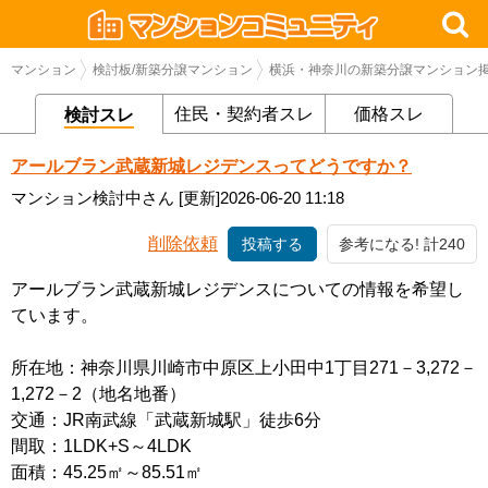
マンション
検討板/新築分譲マンション
横浜・神奈川の新築分譲マンション
住民・契約者スレ
価格スレ
検討スレ
アールブラン武蔵新城レジデンスってどうですか？
マンション検討中さん
[更新]2026-06-20 11:18
削除依頼
投稿する
参考になる! 計240
アールブラン武蔵新城レジデンスについての情報を希望し
ています。
所在地：神奈川県川崎市中原区上小田中1丁目271－3,272－
1,272－2（地名地番）
交通：JR南武線「武蔵新城駅」徒歩6分
間取：1LDK+S～4LDK
面積：45.25㎡～85.51㎡