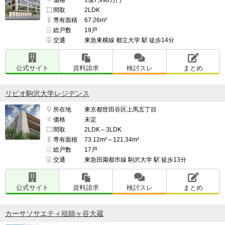
間取
2LDK
専有面積
67.26m²
総戸数
19戸
交通
東急東横線 都立大学 駅 徒歩14分
公式サイト
資料請求
検討スレ
まとめ
リビオ駒沢大学レジデンス
所在地
東京都世田谷区上馬五丁目
価格
未定
間取
2LDK～3LDK
専有面積
73.12m²～121.34m²
総戸数
17戸
交通
東急田園都市線 駒沢大学 駅 徒歩13分
公式サイト
資料請求
検討スレ
まとめ
カーサソサエティ祖師ヶ谷大蔵