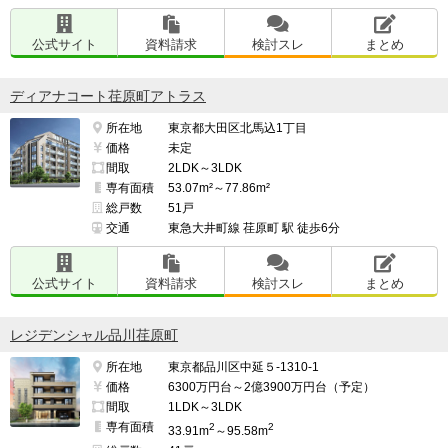
公式サイト
資料請求
検討スレ
まとめ
ディアナコート荏原町アトラス
所在地
東京都大田区北馬込1丁目
価格
未定
間取
2LDK～3LDK
専有面積
53.07m²～77.86m²
総戸数
51戸
交通
東急大井町線 荏原町 駅 徒歩6分
公式サイト
資料請求
検討スレ
まとめ
レジデンシャル品川荏原町
所在地
東京都品川区中延５-1310-1
価格
6300万円台～2億3900万円台（予定）
間取
1LDK～3LDK
専有面積
2
2
33.91m
～95.58m