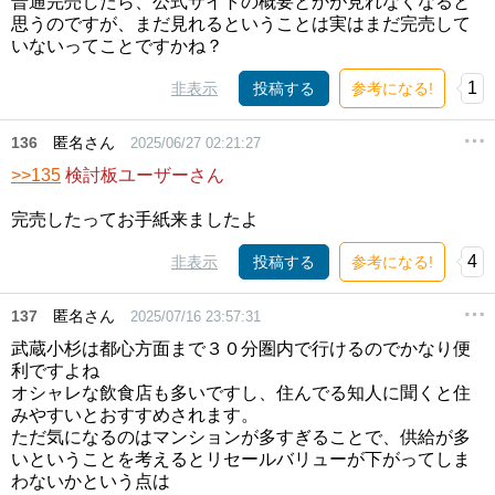
普通完売したら、公式サイトの概要とかが見れなくなると
思うのですが、まだ見れるということは実はまだ完売して
いないってことですかね？
1
非表示
投稿する
参考になる!
136
匿名さん
2025/06/27 02:21:27
>>135
検討板ユーザーさん
完売したってお手紙来ましたよ
4
非表示
投稿する
参考になる!
137
匿名さん
2025/07/16 23:57:31
武蔵小杉は都心方面まで３０分圏内で行けるのでかなり便
利ですよね
オシャレな飲食店も多いですし、住んでる知人に聞くと住
みやすいとおすすめされます。
ただ気になるのはマンションが多すぎることで、供給が多
いということを考えるとリセールバリューが下がってしま
わないかという点は