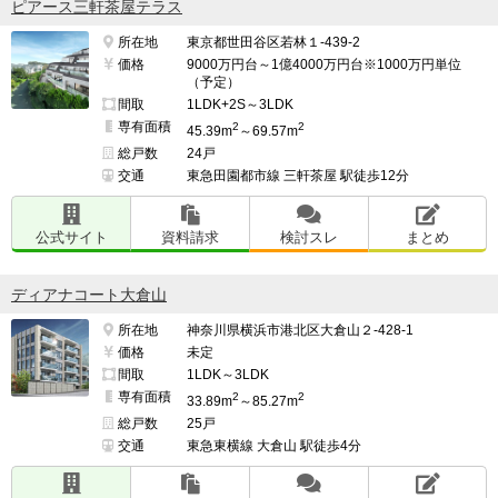
ピアース三軒茶屋テラス
所在地
東京都世田谷区若林１-439-2
価格
9000万円台～1億4000万円台※1000万円単位
（予定）
間取
1LDK+2S～3LDK
専有面積
2
2
45.39m
～69.57m
総戸数
24戸
交通
東急田園都市線 三軒茶屋 駅徒歩12分
公式サイト
資料請求
検討スレ
まとめ
ディアナコート大倉山
所在地
神奈川県横浜市港北区大倉山２-428-1
価格
未定
間取
1LDK～3LDK
専有面積
2
2
33.89m
～85.27m
総戸数
25戸
交通
東急東横線 大倉山 駅徒歩4分