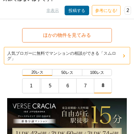
2
非表示
投稿する
参考になる!
ほかの物件を見てみる
人気ブロガーに無料でマンションの相談ができる「スムロ
グ」
20レス
50レス
100レス
8
1
5
6
7