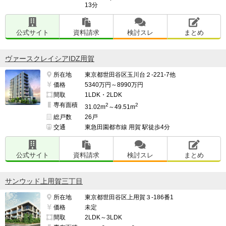
13分
公式サイト
資料請求
検討スレ
まとめ
ヴァースクレイシアIDZ用賀
所在地
東京都世田谷区玉川台２-221-7他
価格
5340万円～8990万円
間取
1LDK・2LDK
専有面積
2
2
31.02m
～49.51m
総戸数
26戸
交通
東急田園都市線 用賀 駅徒歩4分
公式サイト
資料請求
検討スレ
まとめ
サンウッド上用賀三丁目
所在地
東京都世田谷区上用賀３-186番1
価格
未定
間取
2LDK～3LDK