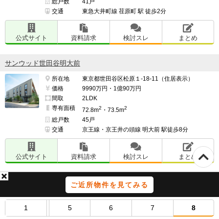
総戸数
41戸
交通
東急大井町線 荏原町 駅 徒歩2分
公式サイト
資料請求
検討スレ
まとめ
サンウッド世田谷明大前
所在地
東京都世田谷区松原１-18-11（住居表示）
価格
9990万円・1億90万円
間取
2LDK
専有面積
2
2
72.8m
・73.5m
総戸数
45戸
交通
京王線・京王井の頭線 明大前 駅徒歩8分
公式サイト
資料請求
検討スレ
まとめ
ピアース白金台パークフロント
ご近所物件を見てみる
所在地
東京都港区白金台３-48-8外
価格
未定
1
5
6
7
8
間取
1LDK～2LDK