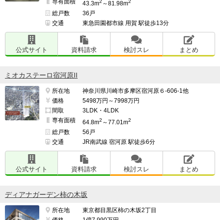
専有面積
2
2
43.3m
～81.98m
総戸数
36戸
交通
東急田園都市線 用賀 駅徒歩13分
公式サイト
資料請求
検討スレ
まとめ
ミオカステーロ宿河原II
所在地
神奈川県川崎市多摩区宿河原６-606-1他
価格
5498万円～7998万円
間取
3LDK・4LDK
専有面積
2
2
64.8m
～77.01m
総戸数
56戸
交通
JR南武線 宿河原 駅徒歩6分
公式サイト
資料請求
検討スレ
まとめ
ディアナガーデン柿の木坂
所在地
東京都目黒区柿の木坂2丁目
価格
1億7,990万円