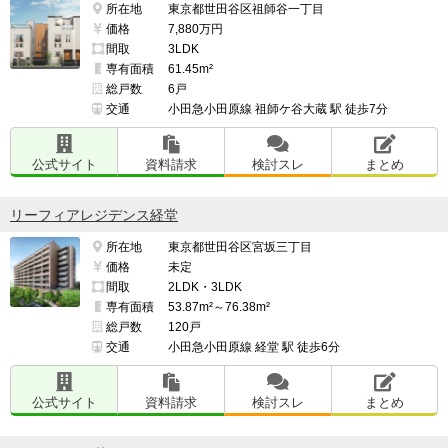
所在地
東京都世田谷区祖師谷一丁目
価格
7,880万円
間取
3LDK
専有面積
61.45m²
総戸数
6戸
交通
小田急小田原線 祖師ケ谷大蔵 駅 徒歩7分
公式サイト
資料請求
検討スレ
まとめ
リーフィアレジデンス経堂
所在地
東京都世田谷区宮坂三丁目
価格
未定
間取
2LDK・3LDK
専有面積
53.87m²～76.38m²
総戸数
120戸
交通
小田急小田原線 経堂 駅 徒歩6分
公式サイト
資料請求
検討スレ
まとめ