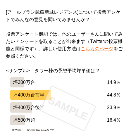
[アールブラン武蔵新城レジデンス]について投票アンケー
トでみんなの意見を聞いてみませんか？
投票アンケート機能では、他のユーザーさんに聞いてみ
たいアンケートを取ることが出来ます（Twitterの投票機
能と同様です）。詳しい使用方法は
こちらのページ
をご
参照ください。
<サンプル>　タワー棟の予想平均坪単価は？
坪300万台
14.9％
坪400万台前半
44.8％
SAMPLE
坪400万台後半
23.9％
坪500万超
16.4％