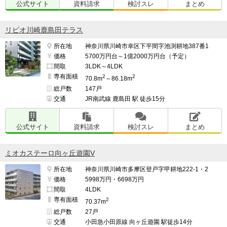
公式サイト
資料請求
検討スレ
まとめ
リビオ川崎鹿島田テラス
所在地
神奈川県川崎市幸区下平間字池渕耕地387番1
価格
5700万円台～1億2000万円台（予定）
間取
3LDK～4LDK
専有面積
2
2
70.8m
～86.18m
総戸数
147戸
交通
JR南武線 鹿島田 駅 徒歩15分
公式サイト
資料請求
検討スレ
まとめ
ミオカステーロ向ヶ丘遊園V
所在地
神奈川県川崎市多摩区登戸字甲耕地222-1・2
価格
5998万円・6698万円
間取
4LDK
専有面積
2
70.37m
総戸数
27戸
交通
小田急小田原線 向ヶ丘遊園 駅徒歩14分