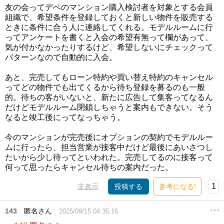
友の会ってデベのマンション購入検討者を対象とする会員
組織で、希望条件を登録しておくと新しい物件を販売する
ときに条件に合う人に連絡してくれる。モデルルームに行
ってアンケートを書くと入会の希望有無って欄があって、
気が付かなかったりするけど、希望しないにチェックって
パターンなので自動的に入会。
あと、完売してもローン特約や買い替え特約のキャンセル
ってどの物件でも出てくるから待ち登録を募るのも一般
的。待ちの客がいないと、新たに広告して集客ってなるん
だけどモデルルーム閉鎖しちゃうと案内もできない。そう
なると竣工後にってなっちゃう。
今のマンションが完売後にオプションの契約でモデルルー
ムに行ったら、担当営業が接客中だけど最後にあいさつし
たいから少し待ってといわれた。完売してるのに接客って
何って思ったらキャンセル待ちの案内だった。
1
非表示
投稿する
参考になる!
143
匿名さん
2025/09/15 04:35:16