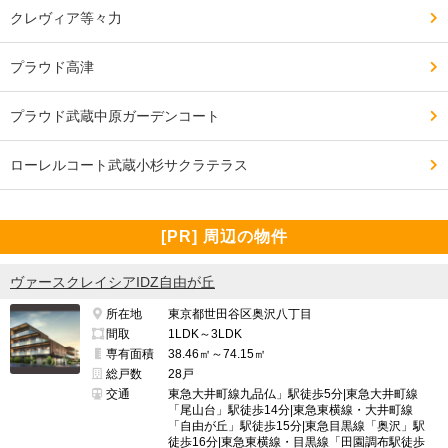
クレヴィア等々力
プラウド高津
プラウド武蔵中原ガーデンコート
ローレルコート武蔵小杉サクラテラス
[PR] 周辺の物件
ヴァースクレイシアIDZ自由が丘
所在地
東京都世田谷区奥沢八丁目
間取
1LDK～3LDK
専有面積
38.46㎡～74.15㎡
総戸数
28戸
交通
東急大井町線九品仏」駅徒歩5分|東急大井町線
「尾山台」駅徒歩14分|東急東横線・大井町線
「自由が丘」駅徒歩15分|東急目黒線「奥沢」駅
徒歩16分|東急東横線・目黒線「田園調布駅徒歩