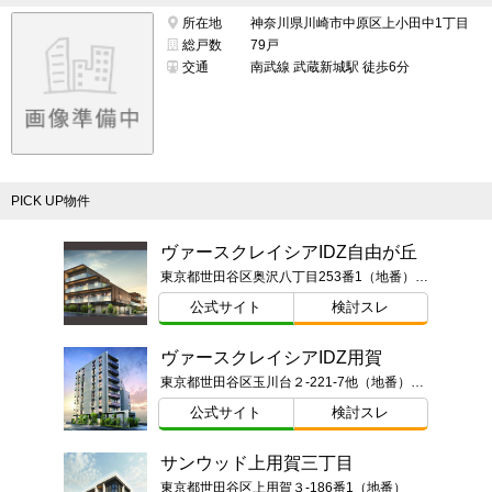
所在地
神奈川県川崎市中原区上小田中1丁目
総戸数
79戸
交通
南武線 武蔵新城駅 徒歩6分
PICK UP物件
ヴァースクレイシアIDZ自由が丘
東京都世田谷区奥沢八丁目253番1（地番）東京都世田谷区奥沢八丁目1番23-○○○号（住居表示）
公式サイト
検討スレ
ヴァースクレイシアIDZ用賀
東京都世田谷区玉川台２-221-7他（地番）ほか
公式サイト
検討スレ
サンウッド上用賀三丁目
東京都世田谷区上用賀３-186番1（地番）