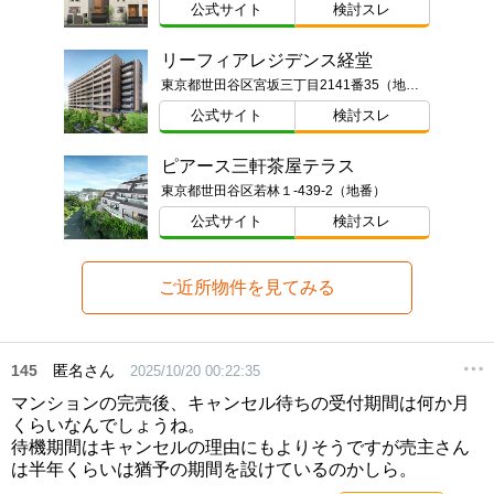
公式サイト
検討スレ
リーフィアレジデンス経堂
東京都世田谷区宮坂三丁目2141番35（地番）
公式サイト
検討スレ
ピアース三軒茶屋テラス
東京都世田谷区若林１-439-2（地番）
公式サイト
検討スレ
ご近所物件を見てみる
145
匿名さん
2025/10/20 00:22:35
マンションの完売後、キャンセル待ちの受付期間は何か月
くらいなんでしょうね。
待機期間はキャンセルの理由にもよりそうですが売主さん
は半年くらいは猶予の期間を設けているのかしら。