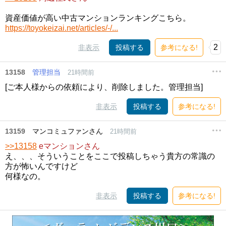
資産価値が高い中古マンションランキングこちら。
https://toyokeizai.net/articles/-/...
2
非表示
投稿する
参考になる!
13158
管理担当
21時間前
[ご本人様からの依頼により、削除しました。管理担当]
非表示
投稿する
参考になる!
13159
マンコミュファンさん
21時間前
>>13158
eマンションさん
え、、、そういうことをここで投稿しちゃう貴方の常識の
方が怖いんですけど
何様なの。
非表示
投稿する
参考になる!