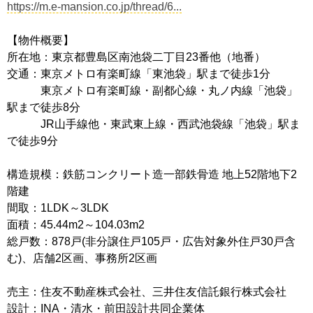
https://m.e-mansion.co.jp/thread/6...
【物件概要】
所在地：東京都豊島区南池袋二丁目23番他（地番）
交通：東京メトロ有楽町線「東池袋」駅まで徒歩1分
東京メトロ有楽町線・副都心線・丸ノ内線「池袋」
駅まで徒歩8分
JR山手線他・東武東上線・西武池袋線「池袋」駅ま
で徒歩9分
構造規模：鉄筋コンクリート造一部鉄骨造 地上52階地下2
階建
間取：1LDK～3LDK
面積：45.44m2～104.03m2
総戸数：878戸(非分譲住戸105戸・広告対象外住戸30戸含
む)、店舗2区画、事務所2区画
売主：住友不動産株式会社、三井住友信託銀行株式会社
設計：INA・清水・前田設計共同企業体