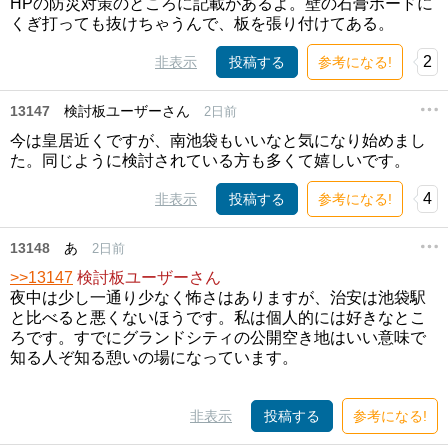
HPの防災対策のところに記載があるよ。壁の石膏ボードに
くぎ打っても抜けちゃうんで、板を張り付けてある。
2
非表示
投稿する
参考になる!
13147
検討板ユーザーさん
2日前
今は皇居近くですが、南池袋もいいなと気になり始めまし
た。同じように検討されている方も多くて嬉しいです。
4
非表示
投稿する
参考になる!
13148
あ
2日前
>>13147
検討板ユーザーさん
夜中は少し一通り少なく怖さはありますが、治安は池袋駅
と比べると悪くないほうです。私は個人的には好きなとこ
ろです。すでにグランドシティの公開空き地はいい意味で
知る人ぞ知る憩いの場になっています。
非表示
投稿する
参考になる!