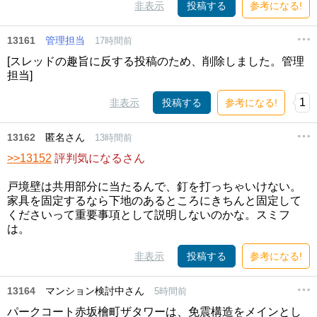
非表示
投稿する
参考になる!
13161
管理担当
17時間前
[スレッドの趣旨に反する投稿のため、削除しました。管理
担当]
1
非表示
投稿する
参考になる!
13162
匿名さん
13時間前
>>13152
評判気になるさん
戸境壁は共用部分に当たるんで、釘を打っちゃいけない。
家具を固定するなら下地のあるところにきちんと固定して
くださいって重要事項として説明しないのかな。スミフ
は。
非表示
投稿する
参考になる!
13164
マンション検討中さん
5時間前
パークコート赤坂檜町ザタワーは、免震構造をメインとし