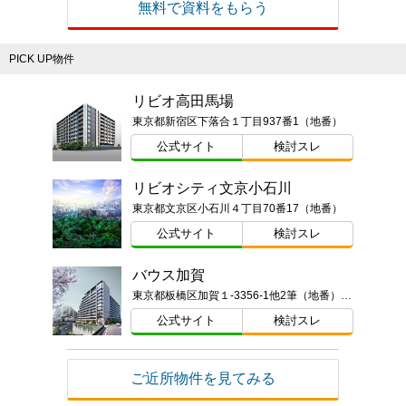
無料で資料をもらう
PICK UP物件
リビオ高田馬場
東京都新宿区下落合１丁目937番1（地番）
公式サイト
検討スレ
リビオシティ文京小石川
東京都文京区小石川４丁目70番17（地番）
公式サイト
検討スレ
バウス加賀
東京都板橋区加賀１-3356-1他2筆（地番）ほか
公式サイト
検討スレ
ご近所物件を見てみる