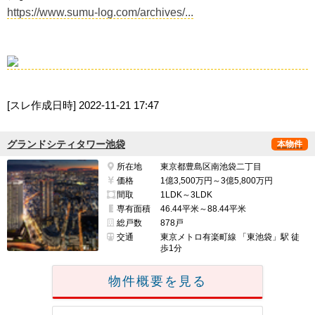
https://www.sumu-log.com/archives/...
[スレ作成日時]
2022-11-21 17:47
グランドシティタワー池袋
本物件
所在地
東京都豊島区南池袋二丁目
価格
1億3,500万円～3億5,800万円
間取
1LDK～3LDK
専有面積
46.44平米～88.44平米
総戸数
878戸
交通
東京メトロ有楽町線 「東池袋」駅 徒
歩1分
物件概要を見る