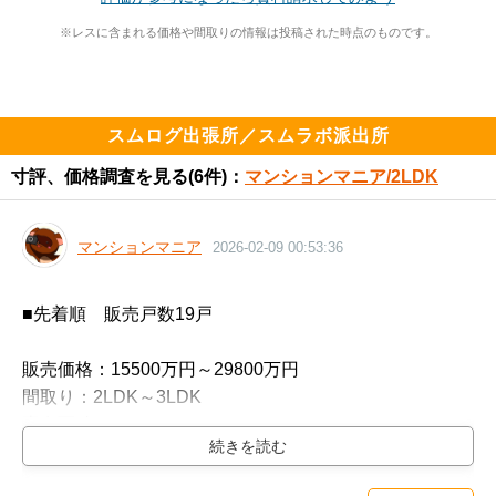
住民スレ：
https://www.e-mansion.co.jp/bbs/th...
※レスに含まれる価格や間取りの情報は投稿された時点のものです。
━━━━━━━━━━━━━━━━━━━

住まい環境について良い点、気になる点

━━━━━━━━━━━━━━━━━━━

スムログ出張所／スムラボ派出所
山手線内側、ビックターミナルまで徒歩10分程度、東京
メトロの駅まで直結、超高層タワーマンション。

寸評、価格調査を見る
(6件)：
マンションマニア/2LDK
高速の出入り口も近い！

マンションマニア
2026-02-09 00:53:36
高速道路の騒音

■先着順　販売戸数19戸

販売価格：15500万円～29800万円

━━━━━━━━━━━━━━━━━━━

間取り：2LDK～3LDK　

設備や共用施設について良い点、気になる点

専有面積：54.92㎡～78.44㎡

━━━━━━━━━━━━━━━━━━━

1階にスーパーマーケットや内科、薬局が入り、ジム、
管理費（月額）29375円～41325円　
