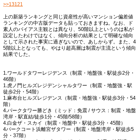
>>13121
上の新築ランキングと同じ資産性が高いマンション偏差値
ランキングの中古版データも貼っておきますね。なお、ド
素人のバイアス主観とは異なり、50階以上というのは私が
設定したわけではなく、傾向分析の結果として明確な傾向
として示された事実に過ぎないので、あしからず。また、4
5階以上となっても、やはり超高層は制震が主流という傾向
結果でした。
1.ワールドタワーレジデンス（制震・地盤強・駅徒歩2分・
46階）
1.虎ノ門ヒルズレジデンシャルタワー（制震・地盤強・駅
徒歩2分・54階）
1.麻布台ヒルズレジデンス（制震・地盤強・駅徒歩3分・54
階）
4.パークタワー勝どき（ミッド：免震 / サウス：制震・地盤
湾岸・駅直結/徒歩1分・45階/58階）
4.白金ザ・スカイ（制震・地盤中・駅徒歩3分・45階）
4パークコート浜離宮ザタワー（制震・地盤湾岸・駅徒歩5
分・37階）