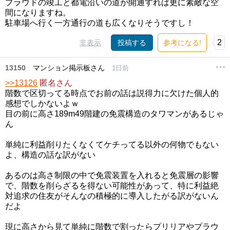
プラウドの竣工と都電沿いの道が開通すれば更に素敵な空
間になりますね。
駐車場へ行く一方通行の道も広くなりそうですし！
2
非表示
投稿する
参考になる!
13150
マンション掲示板さん
1日前
>>13126
匿名さん
階数で区切ってる時点でお前の話は説得力に欠けた個人的
感想でしかないよｗ
目の前に高さ189m49階建の免震構造のタワマンがあるじゃ
ん
単純に利益削りたくなくてケチってる以外の何物でもない
よ、構造の話な訳がない
あるのは高さ制限の中で免震装置を入れると免震層の影響
で、階数を削らざるを得ない可能性があって、特に利益絶
対追求の住友がそんなの積極的に導入したがる訳がないん
だよ
現に高さから見て単純に階数で割ったらプリリアやプラウ