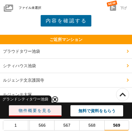
16階　15500万円　坪単価907万円

ファイル未選択
下げ
━━━━━━━━━━━━━━━━━━━

交通・アクセスで良い点、気になる点

NW-55J　2LDK　56.44㎡

━━━━━━━━━━━━━━━━━━━

13階　16000万円　坪単価937万円

山手線内側で池袋駅までも徒歩10分程度、更に有楽町線
東池袋駅まで直結。

ご近所マンション
SE-55C　2LDK　56.44㎡

17階　17500万円　坪単価1025万円

プラウドタワー池袋
首都高も東池袋インターや護国寺インターまで近い！

W-60A　2LDK　60.31㎡

シティハウス池袋
15階　18800万円　坪単価1030万円

駐車場に向かう道が一方通行で更に周辺が工事中なので
ルジェンテ文京護国寺
凄く狭い。

E-60C　2LDK　60.43㎡

16階　18800万円　坪単価1028万円

ルジェンテ大塚
そして人の通行も多いので怖い。

グランドシティタワー池袋
NE70B　3LDK　70.43㎡　北向き中住戸

ブランズ護国寺富士見坂
物件概要を見る
無料で資料をもらう
18階　20800万円　坪単価976万円

━━━━━━━━━━━━━━━━━━━

シティハウス南大塚テラス
1
566
567
568
569
治安・安全の面で良い点、気になる点

NW-70F　3LDK　70.44㎡
