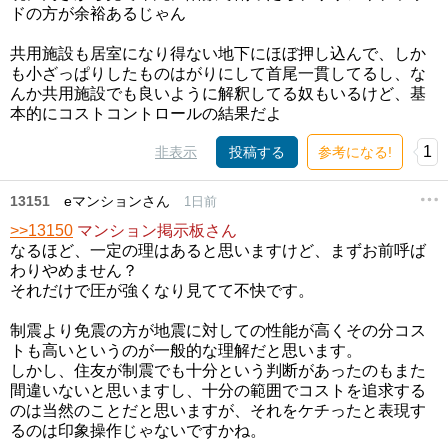
ドの方が余裕あるじゃん
共用施設も居室になり得ない地下にほぼ押し込んで、しか
も小ざっぱりしたものはがりにして首尾一貫してるし、な
んか共用施設でも良いように解釈してる奴もいるけど、基
本的にコストコントロールの結果だよ
1
非表示
投稿する
参考になる!
13151
eマンションさん
1日前
>>13150
マンション掲示板さん
なるほど、一定の理はあると思いますけど、まずお前呼ば
わりやめません？
それだけで圧が強くなり見てて不快です。
制震より免震の方が地震に対しての性能が高くその分コス
トも高いというのが一般的な理解だと思います。
しかし、住友が制震でも十分という判断があったのもまた
間違いないと思いますし、十分の範囲でコストを追求する
のは当然のことだと思いますが、それをケチったと表現す
るのは印象操作じゃないですかね。