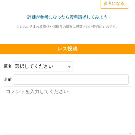
ワークスペース、打ち合わせスペース、ラウンジ、宿泊
修繕積立金（月額）11720円～16740円　

参考になる!
施設など！

評価が参考になったら資料請求してみよう
SW-55K　2LDK　54.92㎡

19階　16500万円　坪単価993万円

※レスに含まれる価格や間取りの情報は投稿された時点のものです。
特にありません。

SW-55L　2LDK　55.19㎡

18階　16500万円　坪単価988万円

レス投稿
━━━━━━━━━━━━━━━━━━━

周辺環境について良い点、気になる点

SW-55M　2LDK　55.44㎡

匿名
━━━━━━━━━━━━━━━━━━━

28階　17000万円　坪単価1013万円

飲食店や保育園が多く、小学校までも近く安心して通わ
名前
せられる。

NW-55H　2LDK　56.3㎡

14階　15500万円　坪単価910万円

飲食店も選択肢がたくさんあり楽しめる。

NW-55F　2LDK　56.42㎡

14階　15500万円　坪単価908万円

中学校が遠い。

NW-55G　2LDK　56.44㎡
