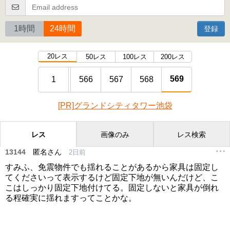
1時間
24時間
登録
20レス
50レス
100レス
200レス
569
1
566
567
568
[PR]グランドシティタワー池袋
レス
画像のみ
レス検索
13144
匿名さん
2日前
すみふ、免震物件でも揺れることがあるから家具は固定し
てくださいって表示するけど固定下地が無いんだけど、こ
こはしっかり固定下地付けてる。固定しないと家具が倒れ
る程確実に揺れますってことかな。