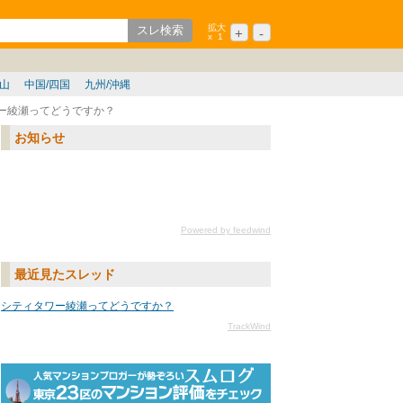
拡大
+
-
x
1
ション
シニア
歌山
中国/四国
九州/沖縄
ー綾瀬ってどうですか？
お知らせ
Powered by feedwind
最近見たスレッド
シティタワー綾瀬ってどうですか？
TrackWind
txtURL[n]