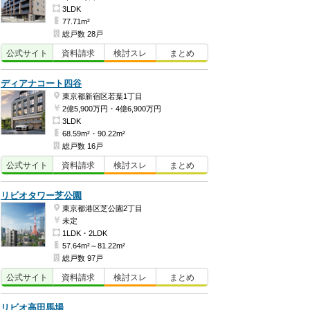
3LDK
77.71m²
総戸数 28戸
公式
サイト
資料
請求
検討
スレ
まとめ
ディアナコート四谷
東京都新宿区若葉1丁目
2億5,900万円・4億6,900万円
3LDK
68.59m²・90.22m²
総戸数 16戸
公式
サイト
資料
請求
検討
スレ
まとめ
リビオタワー芝公園
東京都港区芝公園2丁目
未定
1LDK・2LDK
57.64m²～81.22m²
総戸数 97戸
公式
サイト
資料
請求
検討
スレ
まとめ
リビオ高田馬場