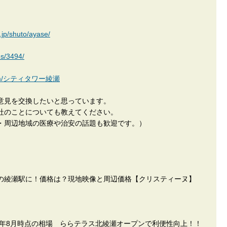
ン
jp/shuto/ayase/
es/3494/
an.com/シティタワー綾瀬
意見を交換したいと思っています。
社のことについても教えてください。
・周辺地域の医療や治安の話題も歓迎です。）
の綾瀬駅に！価格は？現地映像と周辺価格【クリスティーヌ】
5年8月時点の相場 ららテラス北綾瀬オープンで利便性向上！！