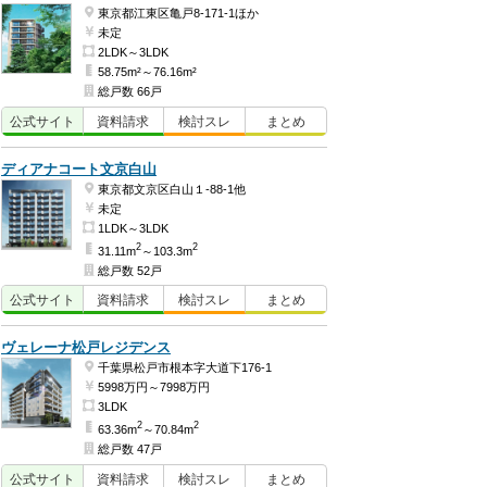
東京都江東区亀戸8-171-1ほか
未定
2LDK～3LDK
58.75m²～76.16m²
総戸数 66戸
公式
サイト
資料
請求
検討
スレ
まとめ
ディアナコート文京白山
東京都文京区白山１-88-1他
未定
1LDK～3LDK
2
2
31.11m
～103.3m
総戸数 52戸
公式
サイト
資料
請求
検討
スレ
まとめ
ヴェレーナ松戸レジデンス
千葉県松戸市根本字大道下176-1
5998万円～7998万円
3LDK
2
2
63.36m
～70.84m
総戸数 47戸
公式
サイト
資料
請求
検討
スレ
まとめ