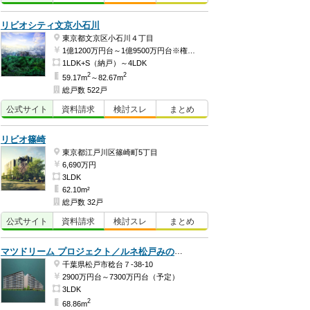
リビオシティ文京小石川
東京都文京区小石川４丁目
1億1200万円台～1億9500万円台※権利金含む（予定）
1LDK+S（納戸）～4LDK
2
2
59.17m
～82.67m
総戸数 522戸
公式
サイト
資料
請求
検討
スレ
まとめ
リビオ篠崎
東京都江戸川区篠崎町5丁目
6,690万円
3LDK
62.10m²
総戸数 32戸
公式
サイト
資料
請求
検討
スレ
まとめ
マツドリーム プロジェクト／ルネ松戸みのり台
千葉県松戸市稔台７-38-10
2900万円台～7300万円台（予定）
3LDK
2
68.86m