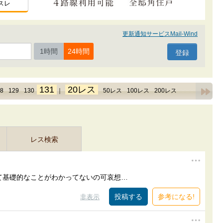
スレ
更新通知サービスMail-Wind
1時間
24時間
131
20レス
8
129
130
｜
50レス
100レス
200レス
レス検索
て基礎的なことがわかってないの可哀想…
参考になる!
非表示