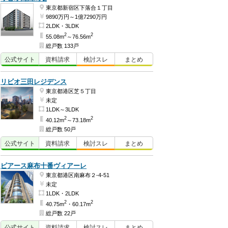
東京都新宿区下落合１丁目
9890万円～1億7290万円
2LDK・3LDK
2
2
55.08m
～76.56m
総戸数 133戸
公式
サイト
資料
請求
検討
スレ
まとめ
リビオ三田レジデンス
東京都港区芝５丁目
未定
1LDK～3LDK
2
2
40.12m
～73.18m
総戸数 50戸
公式
サイト
資料
請求
検討
スレ
まとめ
ピアース麻布十番ヴィアーレ
東京都港区南麻布２-4-51
未定
1LDK・2LDK
2
2
40.75m
・60.17m
総戸数 22戸
公式
サイト
資料
請求
検討
スレ
まとめ