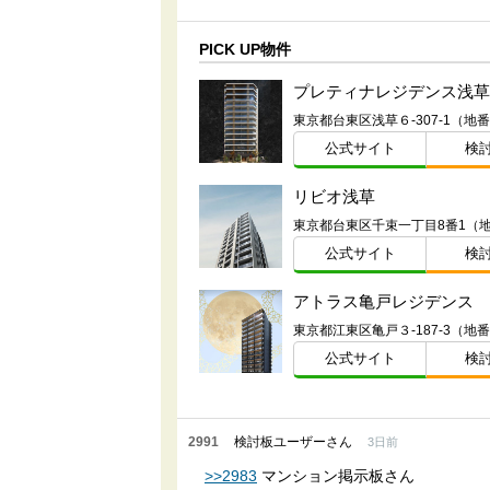
PICK UP物件
プレティナレジデンス浅草
東京都台東区浅草６-307-1（地
公式サイト
検
リビオ浅草
東京都台東区千束一丁目8番1（
公式サイト
検
アトラス亀戸レジデンス
東京都江東区亀戸３-187-3（地
公式サイト
検
2991
検討板ユーザーさん
3日前
>>2983
マンション掲示板さん