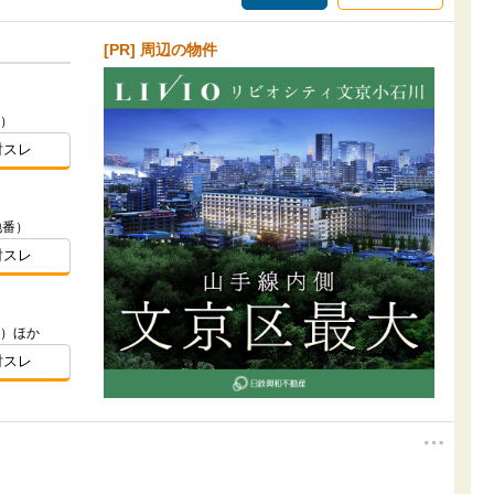
[PR] 周辺の物件
番）
討スレ
地番）
討スレ
番）ほか
討スレ