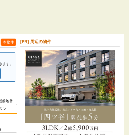
[PR] 周辺の物件
本物件
きます。
東京都足立区六町１-13-19 外5筆(従前地番)ほか
スレ
）