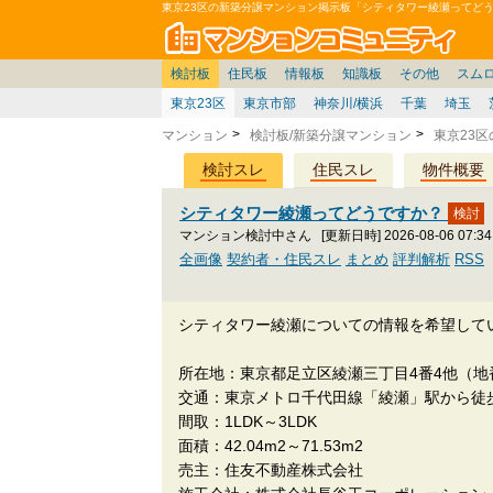
東京23区の新築分譲マンション掲示板「シティタワー綾瀬ってど
マン
東京
価格表
住宅ローン
雑談
お便り返し
関東
東京都
注文住宅
神奈川
賃貸
中部
スムログ出張所
神奈川県
建売住宅
デベ/ゼネコン
座談会/対談
移住相談
近畿
埼玉/千葉/関東
千葉県
北海道
戸建質問
リゾート
暮らしやすさ評価
ブロガーの本音
マンション雑談
埼玉県
東北
札幌/東北/北陸/信越
住宅設備
広告
中国
愛知県
バトル
九州
マンシ
見学
マン
大
検討板
住民板
情報板
知識板
その他
スム
東京23区
東京市部
神奈川/横浜
千葉
埼玉
マンション
検討板/新築分譲マンション
東京23
検討スレ
住民スレ
物件概要
シティタワー綾瀬ってどうですか？
マンション検討中さん
[更新日時] 2026-08-06 07:34
全画像
契約者・住民スレ
まとめ
評判解析
RSS
シティタワー綾瀬についての情報を希望して
所在地：東京都足立区綾瀬三丁目4番4他（
交通：東京メトロ千代田線「綾瀬」駅から徒
間取：1LDK～3LDK
面積：42.04m2～71.53m2
売主：住友不動産株式会社