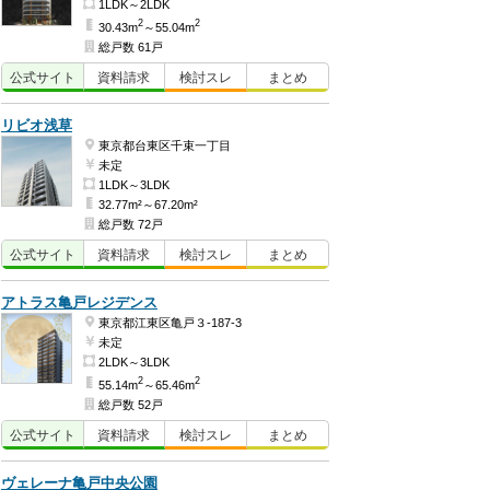
1LDK～2LDK
2
2
30.43m
～55.04m
総戸数 61戸
公式
サイト
資料
請求
検討
スレ
まとめ
リビオ浅草
東京都台東区千束一丁目
未定
1LDK～3LDK
32.77m²～67.20m²
総戸数 72戸
公式
サイト
資料
請求
検討
スレ
まとめ
アトラス亀戸レジデンス
東京都江東区亀戸３-187-3
未定
2LDK～3LDK
2
2
55.14m
～65.46m
総戸数 52戸
公式
サイト
資料
請求
検討
スレ
まとめ
ヴェレーナ亀戸中央公園