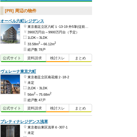
[PR] 周辺の物件
オーベル六町レジデンス
東京都足立区六町１-13-19 外5筆(従前地番)ほか
3900万円台～9900万円台（予定）
1LDK～3LDK
2
2
33.58m
～66.12m
総戸数 78戸
公式
サイト
資料
請求
検討
スレ
まとめ
ヴェレーナ東京六町
東京都足立区南花畑２-18-2
未定
2LDK・3LDK
2
2
56m
～75.68m
総戸数 47戸
公式
サイト
資料
請求
検討
スレ
まとめ
プレティナレジデンス浅草
東京都台東区浅草６-307-1
未定