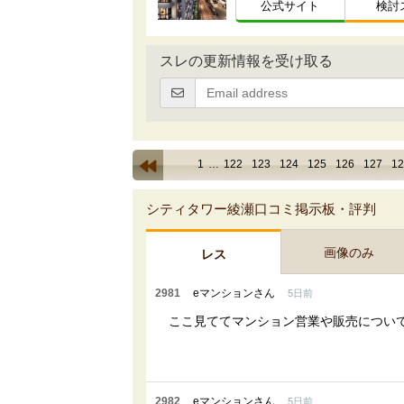
公式サイト
検討
スレの更新情報を受け取る
1
…
122
123
124
125
126
127
12
シティタワー綾瀬口コミ掲示板・評判
画像のみ
レス
2981
eマンションさん
5日前
ここ見ててマンション営業や販売につい
2982
eマンションさん
5日前