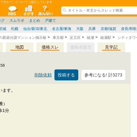
うですか？」についてご紹介しています。
ションコミュニティ
全掲示板
物件検索
サイトについて
ョン管理
記
ション質問
阪府
その他
家具
名古屋/東海
兵庫県
ニュース
ノウハウ
住宅質問
福岡県
大阪/兵庫/京都/関西
個人取引
東京都
管理会社/組合
政治
神奈川県
中国/四国/九州/沖縄
譲渡
防犯/防災/防音
埼玉県
ミクル
千葉県
使い方/練習
リフォーム
お知らせ
中古マン
ログ
スムラボ
まとめ
戸建て
茨城
札幌
仙台/新潟/東北
名古屋/東海
大阪
兵庫
京都/滋賀
奈良/和
区の新築分譲マンション掲示板
東京都
足立区
綾瀬
綾瀬駅
シティタワ
地図
価格スレ
価格表販売
見学記
:56
参考になる! 計3273
削除依頼
います。
地番）
歩1分