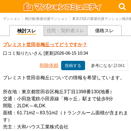
マンション
検討板/新築分譲マンション
東京23区の新築分譲マンション掲示
住民・契約者スレ
価格スレ
検討スレ
プレミスト世田谷梅丘ってどうですか？
口コミ知りたいさん
[更新]2026-06-15 10:34
削除依頼
投稿する
参考になる! 計261
プレミスト世田谷梅丘についての情報を希望しています。
所在地：東京都世田谷区梅丘3丁目1398番130(地番）
交通：小田急電鉄小田原線「梅ヶ丘」駅まで徒歩9分
間取：2LDK～4LDK
面積：61.71m2～83.51m2（トランクルーム面積が含まれま
す）
売主：大和ハウス工業株式会社