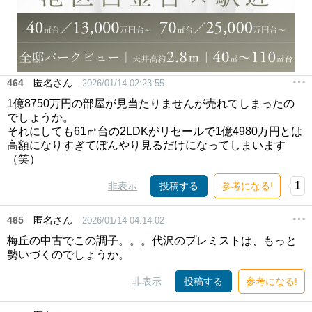
464
匿名さん
2026/01/14 02:23:55
1億8750万円の部屋が見当たりませんが売れてしまったの
でしょうか。
それにしても61㎡台の2LDKがリセールで1億4980万円とは
高額になりすぎてぼんやり見るだけになってしまいます
（笑）
1
非表示
投稿する
参考になる!
465
匿名さん
2026/01/14 04:14:02
梅丘の中古でこの調子。。。代沢のプレミストは、もっと
勢いづくのでしょうか。
非表示
投稿する
参考になる!