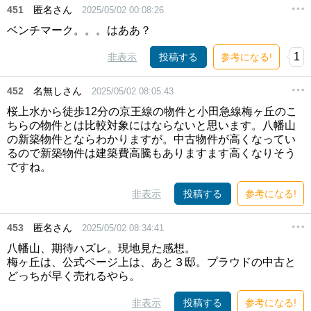
451
匿名さん
2025/05/02 00:08:26
ベンチマーク。。。はああ？
1
非表示
投稿する
参考になる!
452
名無しさん
2025/05/02 08:05:43
桜上水から徒歩12分の京王線の物件と小田急線梅ヶ丘のこ
ちらの物件とは比較対象にはならないと思います。八幡山
の新築物件とならわかりますが。中古物件が高くなってい
るので新築物件は建築費高騰もありますます高くなりそう
ですね。
非表示
投稿する
参考になる!
453
匿名さん
2025/05/02 08:34:41
八幡山、期待ハズレ。現地見た感想。
梅ヶ丘は、公式ページ上は、あと３邸。プラウドの中古と
どっちが早く売れるやら。
非表示
投稿する
参考になる!