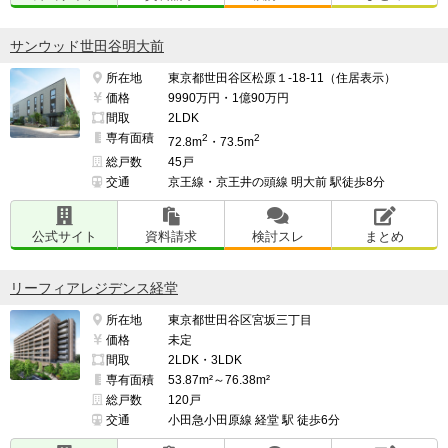
サンウッド世田谷明大前
所在地
東京都世田谷区松原１-18-11（住居表示）
価格
9990万円・1億90万円
間取
2LDK
専有面積
2
2
72.8m
・73.5m
総戸数
45戸
交通
京王線・京王井の頭線 明大前 駅徒歩8分
公式サイト
資料請求
検討スレ
まとめ
リーフィアレジデンス経堂
所在地
東京都世田谷区宮坂三丁目
価格
未定
間取
2LDK・3LDK
専有面積
53.87m²～76.38m²
総戸数
120戸
交通
小田急小田原線 経堂 駅 徒歩6分