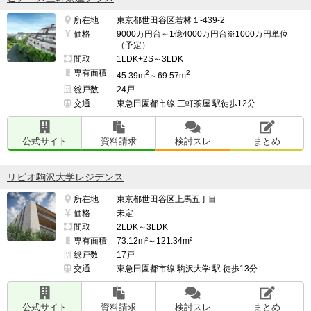
所在地
東京都世田谷区若林１-439-2
価格
9000万円台～1億4000万円台※1000万円単位
（予定）
間取
1LDK+2S～3LDK
専有面積
2
2
45.39m
～69.57m
総戸数
24戸
交通
東急田園都市線 三軒茶屋 駅徒歩12分
公式サイト
資料請求
検討スレ
まとめ
リビオ駒沢大学レジデンス
所在地
東京都世田谷区上馬五丁目
価格
未定
間取
2LDK～3LDK
専有面積
73.12m²～121.34m²
総戸数
17戸
交通
東急田園都市線 駒沢大学 駅 徒歩13分
公式サイト
資料請求
検討スレ
まとめ