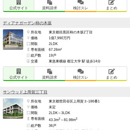
公式サイト
資料請求
検討スレ
まとめ
ディアナガーデン柿の木坂
所在地
東京都目黒区柿の木坂2丁目
価格
1億7,990万円
間取
2LDK
専有面積
67.26m²
総戸数
19戸
交通
東急東横線 都立大学 駅 徒歩14分
公式サイト
資料請求
検討スレ
まとめ
サンウッド上用賀三丁目
所在地
東京都世田谷区上用賀３-186番1
価格
未定
間取
2LDK～3LDK
専有面積
2
2
43.3m
～81.98m
総戸数
36戸