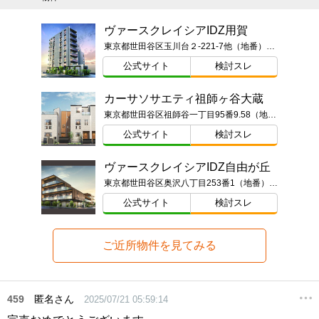
ヴァースクレイシアIDZ用賀
東京都世田谷区玉川台２-221-7他（地番）ほか
公式サイト
検討スレ
カーサソサエティ祖師ヶ谷大蔵
東京都世田谷区祖師谷一丁目95番9.58（地番）ほか
公式サイト
検討スレ
ヴァースクレイシアIDZ自由が丘
東京都世田谷区奥沢八丁目253番1（地番）東京都世田谷区奥沢八丁目1番23-○○○号（住居表示）
公式サイト
検討スレ
ご近所物件を見てみる
459
匿名さん
2025/07/21 05:59:14