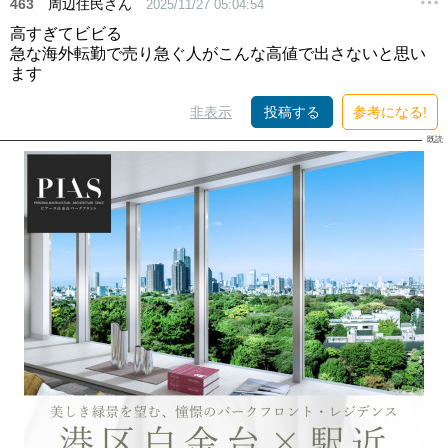
463
周辺住民さん
2025/11/27 05:04:54
高すぎてビビる
急な海外転勤で売り急ぐ人がこんな高値で出さないと思い
ます
非表示
投稿する
参考になる!