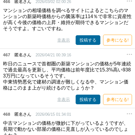
466
匿名さん
2026/03/02 02:00:26
マンションの相場価格を調べるサイトによるとこちらのマ
ンションの新築時価格からの騰落率は114％で非常に資産性
が高く今後の価格の上昇・維持が期待できるマンションだ
そうですよ。すごいですね。
非表示
投稿する
参考になる!
467
匿名さん
2026/04/21 00:39:16
昨日のニュースで首都圏の新築マンションの価格が5年連続
で過去最高を更新し、平均価格は前年度比で15.3%高い938
3万円になっているそうです。
中東情勢悪化で建材の調達が難しくなる中、マンション価
格はこのまま上がり続けるのでしょうか？
非表示
投稿する
参考になる!
468
匿名さん
2026/06/15 01:34:01
中古マンションの価格が微妙に下がっているようですが、
長期で動かない部屋の価格に見直しが入っているのでしょ