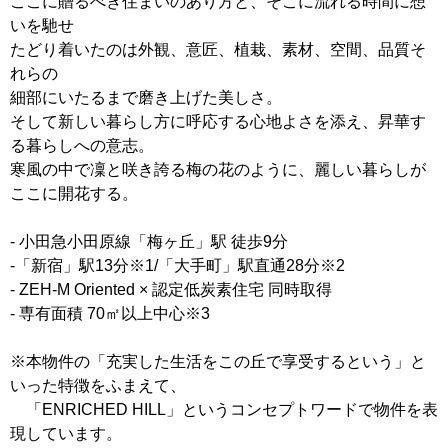
ここに贈るべき住まいのあり方と、そこに流れる時間に想
いを馳せ
たどり着いたのは外観、意匠、植栽、素材、空間、品質そ
れらの
細部にいたるまで磨き上げた美しさ。
そして新しい暮らし方に呼応する心地よさを添え、昇華す
る暮らしへの意志。
寒風の中で凜と咲き誇る梅の花のように、麗しい暮らしが
ここに開花する。
- 小田急小田原線「梅ヶ丘」駅 徒歩9分
-「新宿」駅13分※1/「大手町」駅直通28分※2
- ZEH-M Oriented × 認定低炭素住宅 同時取得
- 専有面積 70㎡以上中心※3
※本物件の「充実した生活をこの丘で享受するという」と
いった特徴をふまえて、
「ENRICHED HILL」というコンセプトワードで物件を表
現しています。