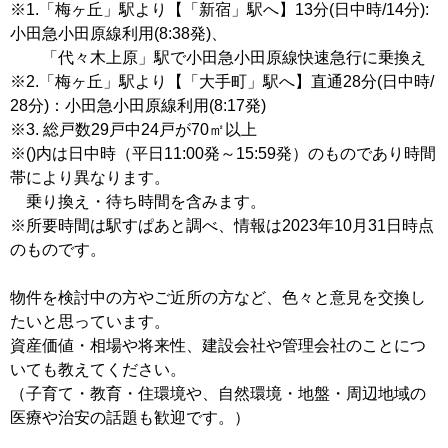
※1.「梅ヶ丘」駅より【「新宿」駅へ】13分(日中時/14分):
小田急小田原線利用(8:38発)、
「代々木上原」駅で小田急小田原線快速急行に乗換え
※2.「梅ヶ丘」駅より【「大手町」駅へ】直通28分(日中時/
28分)：小田急小田原線利用(8:17発)
※3. 総戸数29戸中24戸が70㎡以上
※()内は日中時（平日11:00発～15:59発）のものであり時間
帯により異なります。
乗り換え・待ち時間を含みます。
※所要時間は駅すぱあと調べ、情報は2023年10月31日時点
のものです。
物件を検討中の方やご近所の方など、色々と意見を交換し
たいと思っています。
資産価値・相場や将来性、建設会社や管理会社のことにつ
いても教えてください。
（子育て・教育・住環境や、自然環境・地盤・周辺地域の
医療や治安の話題も歓迎です。）