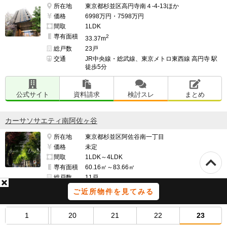
所在地
東京都杉並区高円寺南４-4-13ほか
価格
6998万円・7598万円
間取
1LDK
専有面積
2
33.37m
総戸数
23戸
交通
JR中央線・総武線、東京メトロ東西線 高円寺 駅
徒歩5分
公式サイト
資料請求
検討スレ
まとめ
カーサソサエティ南阿佐ヶ谷
所在地
東京都杉並区阿佐谷南一丁目
価格
未定
間取
1LDK～4LDK
専有面積
60.16㎡～83.66㎡
総戸数
11戸
交通
東京メトロ丸ノ内線南阿佐ヶ谷」駅まで徒歩3
ご近所物件を見てみる
分|JR中央線「阿佐ヶ谷駅まで徒歩8分
1
20
21
22
23
公式サイト
資料請求
検討スレ
まとめ