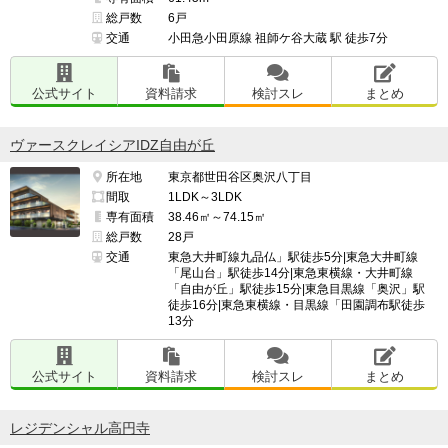
総戸数
6戸
交通
小田急小田原線 祖師ケ谷大蔵 駅 徒歩7分
公式サイト
資料請求
検討スレ
まとめ
ヴァースクレイシアIDZ自由が丘
所在地
東京都世田谷区奥沢八丁目
間取
1LDK～3LDK
専有面積
38.46㎡～74.15㎡
総戸数
28戸
交通
東急大井町線九品仏」駅徒歩5分|東急大井町線
「尾山台」駅徒歩14分|東急東横線・大井町線
「自由が丘」駅徒歩15分|東急目黒線「奥沢」駅
徒歩16分|東急東横線・目黒線「田園調布駅徒歩
13分
公式サイト
資料請求
検討スレ
まとめ
レジデンシャル高円寺