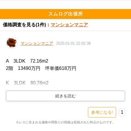
スムログ出張所
価格調査を見る
(1件)：
マンションマニア
マンションマニア
2025-01-01 22:02:38
A　3LDK　72.16m2

2階　13490万円　坪単価618万円

K　3LDK　80.78m2

4階　16990万円　坪単価695万円

J　3LDK　77.02m2

3階　14290万円　坪単価613万円

1
参考になる!
※レスに含まれる価格や間取りの情報は投稿された時点のものです。
Eg　4LDK　83.35m2
