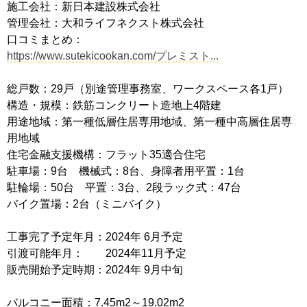
施工会社：新日本建設株式会社
管理会社：大和ライフネクスト株式会社
口コミまとめ：
https://www.sutekicookan.com/プレミスト...
総戸数：29戸（別途管理事務室、ワークスペース各1戸）
構造・規模：鉄筋コンクリート造地上4階建
用途地域：第一種低層住居専用地域、第一種中高層住居専
用地域
住宅金融支援機構：フラット35適合住宅
駐車場：9台 機械式：8台、身障者用平置：1台
駐輪場：50台 平置：3台、2段ラック式：47台
バイク置場：2台（ミニバイク）
工事完了予定年月：2024年 6月予定
引渡可能年月： 2024年11月予定
販売開始予定時期：2024年 9月中旬
バルコニー面積：7.45m2～19.02m2