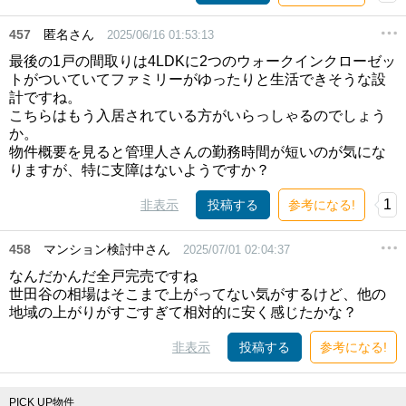
457
匿名さん
2025/06/16 01:53:13
最後の1戸の間取りは4LDKに2つのウォークインクローゼッ
トがついていてファミリーがゆったりと生活できそうな設
計ですね。
こちらはもう入居されている方がいらっしゃるのでしょう
か。
物件概要を見ると管理人さんの勤務時間が短いのが気にな
りますが、特に支障はないようですか？
1
非表示
投稿する
参考になる!
458
マンション検討中さん
2025/07/01 02:04:37
なんだかんだ全戸完売ですね
世田谷の相場はそこまで上がってない気がするけど、他の
地域の上がりがすごすぎて相対的に安く感じたかな？
非表示
投稿する
参考になる!
PICK UP物件