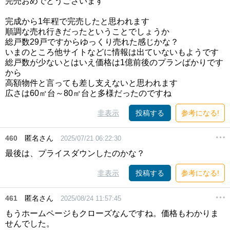
完売おめでとうございます
完成から1年程で完売したと思われます
順調な売れ行きだったということでしょうか
総戸数29戸ですからゆっくり売れた感じかな？
いまのところ他サイトなどに情報は出ていないもようです
総戸数が少ないとはいえ価格は1億前後のプランばかりです
から
高額物件と言っても差し支えないと思われます
広さは60㎡台～80㎡台と多様だったのですね
非表示
投稿する
参考になる!
460
匿名さん
2025/07/21 06:22:30
最後は、プライスダウンしたのかな？
非表示
投稿する
参考になる!
461
匿名さん
2025/08/24 11:57:45
もうホームページもクローズなんですね。価格もわかりま
せんでした。