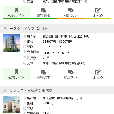
交通
東急田園都市線 用賀 駅徒歩13分
公式サイト
資料請求
検討スレ
まとめ
ヴァースクレイシアIDZ用賀
所在地
東京都世田谷区玉川台２-221-7他
価格
5340万円～8990万円
間取
1LDK・2LDK
専有面積
2
2
31.02m
～49.51m
総戸数
26戸
交通
東急田園都市線 用賀 駅徒歩4分
公式サイト
資料請求
検討スレ
まとめ
カーサソサエティ祖師ヶ谷大蔵
所在地
東京都世田谷区祖師谷一丁目
価格
7,880万円
間取
3LDK
専有面積
61.45m²