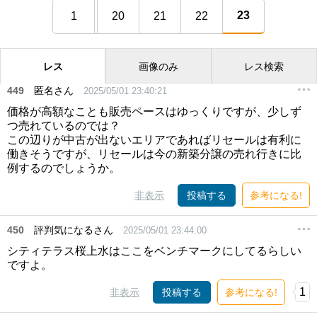
23
1
20
21
22
レス
画像のみ
レス検索
449
匿名さん
2025/05/01 23:40:21
価格が高額なことも販売ペースはゆっくりですが、少しず
つ売れているのでは？
この辺りが中古が出ないエリアであればリセールは有利に
働きそうですが、リセールは今の新築分譲の売れ行きに比
例するのでしょうか。
非表示
投稿する
参考になる!
450
評判気になるさん
2025/05/01 23:44:00
シティテラス桜上水はここをベンチマークにしてるらしい
ですよ。
1
非表示
投稿する
参考になる!