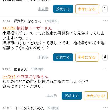
1
非表示
投稿する
参考になる!
7274
評判気になるさん
17時間前
>>7262
検討板ユーザーさん
小規模すぎて、ちょっと他市の再開発より見劣りしてしま
いますよね。。。
摂津市にはもっと頑張ってほしいです。地権者がいて土地
を譲ってくれないのかな？
4
非表示
投稿する
参考になる!
7275
匿名さん
16時間前
>>7274
評判気になるさん
ちなみにどこの市と比較されてるのでしょうか？
参考にさせてください。
非表示
投稿する
参考になる!
7276
口コミ知りたいさん
5時間前