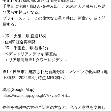
生まれ変わる駅前の顔となるその輝きは、
千里丘に洗練と賑わいを生み出し、未来と人と暮らしを結
び照らす起点となる。
ブライトステラ、この偉大なる星と共に、新章が、眩く開
幕する。
- JR「大阪」駅 直通16分
- 住×商 複合再開発
- JR「千里丘」駅 徒歩2分
- ペデストリアンデッキ 駅直結
- エリア最高層※1 タワーレジデンス
※1：摂津市に建設された新築分譲マンションで最高層（地
上36階、2024年4月時点 MRC調べ）
現地(Google Map)
https://maps.app.goo.gl/VVxy5vXiRS...
物件を検討中の方やご近所の方など、色々と意見を交換し