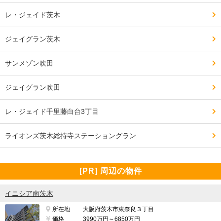
周辺環境について良い点、気になる点

レ・ジェイド茨木
━━━━━━━━━━━━━━━━━━━

スーパーは階下にも予定されていますが、徒歩ですぐの
ジェイグラン茨木
場所に既に3店舗あり、買い物には困ることは無いと思
います。

サンメゾン吹田
繁華街のようにチェーンの飲み屋等がたくさんある訳で
ジェイグラン吹田
は無いですが、個人でやっているような飲食店やファス
トフード店、ファミレスなどは揃っているので困ること
レ・ジェイド千里藤白台3丁目
は無いと思います。

ライオンズ茨木総持寺ステーショングラン
保育園は激戦と聞きますのでその点は心配です。

[PR] 周辺の物件
健都で溢れた子供たちが、千里丘駅の方の保育園まで来
イニシア南茨木
ているそうです。

所在地
大阪府茨木市東奈良３丁目
価格
3990万円～6850万円