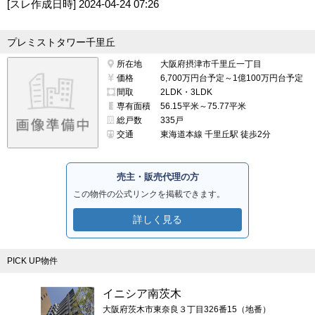
[スレ作成日時]
2024-04-24 07:26
プレミストタワー千里丘
所在地
大阪府摂津市千里丘一丁目
価格
6,700万円台予定～1億100万円台予定
間取
2LDK・3LDK
専有面積
56.15平米～75.77平米
総戸数
335戸
交通
東海道本線 千里丘駅 徒歩2分
売主・販売代理の方
この物件の公式リンクを掲載できます。
詳しく見る
PICK UP物件
イニシア南茨木
大阪府茨木市東奈良３丁目326番15（地番）