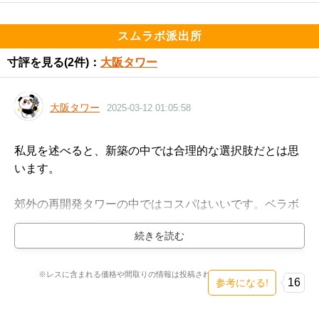
スムラボ派出所
寸評を見る
(2件)：
大阪タワー
大阪タワー
2025-03-12 01:05:58
私見を述べると、新築の中では合理的な選択肢だとは思
います。

郊外の再開発タワーの中ではコスパはいいです。ベラボ
ーに高くない割には大阪（梅田）駅までの時間距離はそ
んなに変わらない。

例えば、いよいよ今年に出てくるブランズタワー西宮は
ここよりも確実に高いと思いますが梅田までの所要時間
※レスに含まれる価格や間取りの情報は投稿された時点のものです。
16
参考になる!
はここと大差ありません。

箕面船場よりも利便性で言えばこちらに分があるのは間