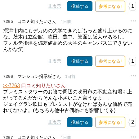
1
非表示
投稿する
参考になる!
7265
口コミ知りたいさん
1日前
摂津市内にもデカめの大学できればもっと盛り上がるのに
な。茨木は立命館、吹田、豊中、箕面は阪大があるし。
フォルテ摂津を偏差値高めの大学のキャンパスにできない
んかな笑
1
非表示
投稿する
参考になる!
7266
マンション掲示板さん
1日前
>>7263
口コミ知りたいさん
プレミストタワーのお陰で周辺の吹田市の不動産相場も上
がってるんだからそんな小さいこと言うなよ。。
ジェイグラン吹田もプレミストがなければあんな価格で売
れてないよ。(もちろん他中古価格にも影響してる)
2
非表示
投稿する
参考になる!
7267
口コミ知りたいさん
1日前