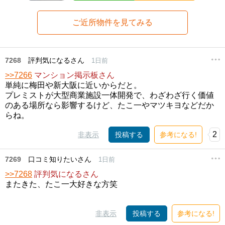
ご近所物件を見てみる
7268
評判気になるさん
1日前
>>7266
マンション掲示板さん
単純に梅田や新大阪に近いからだと。
プレミストが大型商業施設一体開発で、わざわざ行く価値
のある場所なら影響するけど、たこ一やマツキヨなどだか
らね。
2
非表示
投稿する
参考になる!
7269
口コミ知りたいさん
1日前
>>7268
評判気になるさん
またきた、たこ一大好きな方笑
非表示
投稿する
参考になる!