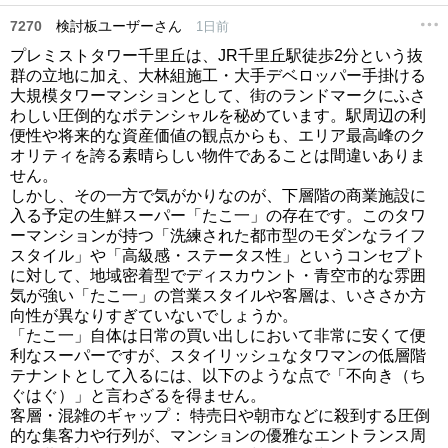
7270
検討板ユーザーさん
1日前
プレミストタワー千里丘は、JR千里丘駅徒歩2分という抜
群の立地に加え、大林組施工・大手デベロッパー手掛ける
大規模タワーマンションとして、街のランドマークにふさ
わしい圧倒的なポテンシャルを秘めています。駅周辺の利
便性や将来的な資産価値の観点からも、エリア最高峰のク
オリティを誇る素晴らしい物件であることは間違いありま
せん。
しかし、その一方で気がかりなのが、下層階の商業施設に
入る予定の生鮮スーパー「たこ一」の存在です。このタワ
ーマンションが持つ「洗練された都市型のモダンなライフ
スタイル」や「高級感・ステータス性」というコンセプト
に対して、地域密着型でディスカウント・青空市的な雰囲
気が強い「たこ一」の営業スタイルや客層は、いささか方
向性が異なりすぎていないでしょうか。
「たこ一」自体は日常の買い出しにおいて非常に安くて便
利なスーパーですが、スタイリッシュなタワマンの低層階
テナントとして入るには、以下のような点で「不向き（ち
ぐはぐ）」と言わざるを得ません。
客層・混雑のギャップ： 特売日や朝市などに殺到する圧倒
的な集客力や行列が、マンションの優雅なエントランス周