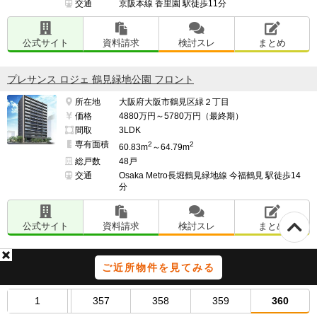
交通
京阪本線 香里園 駅徒歩11分
リビングインの間取りが多く、柱の張り出しが気になる
点です。

公式サイト
資料請求
検討スレ
まとめ
━━━━━━━━━━━━━━━━━━━

プレサンス ロジェ 鶴見緑地公園 フロント
並行して検討したマンション名

所在地
大阪府大阪市鶴見区緑２丁目
━━━━━━━━━━━━━━━━━━━

価格
4880万円～5780万円（最終期）
W Towers 箕面船場

間取
3LDK
専有面積
2
2
60.83m
～64.79m
検討スレ：
https://www.e-mansion.co.jp/bbs/th...
総戸数
48戸
住民スレ：
https://www.e-mansion.co.jp/bbs/th...
交通
Osaka Metro長堀鶴見緑地線 今福鶴見 駅徒歩14
分
ジオタワー十三

検討スレ：
https://www.e-mansion.co.jp/bbs/th...
公式サイト
資料請求
検討スレ
まとめ
住民スレ：
https://www.e-mansion.co.jp/bbs/th...
シエリア門真南駅前
ご近所物件を見てみる
シティタワー古川橋

所在地
大阪府門真市三ツ島２丁目
検討スレ：
https://www.e-mansion.co.jp/bbs/th...
価格
3868万円～5088万円
1
357
358
359
360
住民スレ：
https://www.e-mansion.co.jp/bbs/th...
間取
2LDK～3LDK