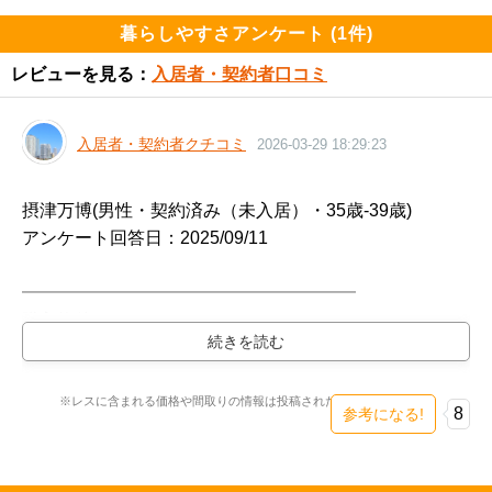
違いありませんし。

暮らしやすさアンケート (1件)
そう考えると、悪い選択ではないのですよ。ただ、中古
レビューを見る：
入居者・契約者口コミ
にまで目を向けると選択肢は多くあります。

入居者・契約者クチコミ
2026-03-29 18:29:23
このマンションを選ぶ上で、アドレスが難点だと思うの
であれば、素直に吹田物件を選ぶべきでしょうし、そこ
がクリアするのであれば、このマンションを選んでいい
摂津万博(男性・契約済み（未入居）・35歳-39歳)

かと思います。

アンケート回答日：2025/09/11

転売には向かないとは思いますが、余裕のある家庭にと
━━━━━━━━━━━━━━━━━━━

って、手堅い選択であるのは間違いありません。
購入物件

━━━━━━━━━━━━━━━━━━━

プレミストタワー千里丘（新築・3LDK・8800万円台）

検討スレ：
https://www.e-mansion.co.jp/bbs/th...
※レスに含まれる価格や間取りの情報は投稿された時点のものです。
8
参考になる!
住民スレ：
https://www.e-mansion.co.jp/bbs/th...
━━━━━━━━━━━━━━━━━━━
