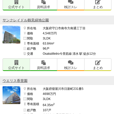
昨今の物価高騰の影響もあるので仕方ない部分はあると
公式サイト
資料請求
検討スレ
まとめ
思いますが、管理費が少し高いと感じます。

サンクレイドル鶴見緑地公園
また、修繕費は当初は比較的低く抑えられていますが、
計画では年々高くなる見込みですので、注意が必要で
所在地
大阪府守口市南寺方南通三丁目
価格
4,548万円
す。

間取
3LDK
専有面積
63.84m²
総戸数
96戸
━━━━━━━━━━━━━━━━━━━

交通
OsakaMetro今里筋線 清水 駅 徒歩12分
このマンションの最も良い点

━━━━━━━━━━━━━━━━━━━

公式サイト
資料請求
検討スレ
まとめ
アクセスがいいにもかかわらず、繁華街のように騒がし
くない立地のエリアNo.1のタワマンだと感じた点です。

ウエリス香里園
所在地
大阪府寝屋川市日新町231番5
価格
4698万円
━━━━━━━━━━━━━━━━━━━

間取
3LDK
このマンションの最も気になる点

専有面積
2
64.35m
━━━━━━━━━━━━━━━━━━━

総戸数
107戸