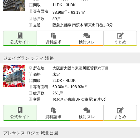
カフェが駅の東側のコメダ珈琲店ぐらいしかないため、
間取
1LDK・3LDK
カフェでゆっくりしたい時などには困るかもしれませ
専有面積
2
2
38.98m
～63.13m
ん。

総戸数
59戸
交通
阪急京都線 南茨木 駅東出口徒歩3分
階下の商業施設に入居されれば解決されますが。

公式サイト
資料請求
検討スレ
まとめ
━━━━━━━━━━━━━━━━━━━

ジェイグラン シティ 淡路
交通・アクセスで良い点、気になる点

所在地
大阪府大阪市東淀川区菅原六丁目
━━━━━━━━━━━━━━━━━━━

価格
未定
大阪駅まで15分程度で到着できる千里丘駅まで徒歩2分
間取
2LDK～4LDK
というアクセスの良さは大きなメリットだと感じます。

専有面積
60.30m²～108.93m²
総戸数
261戸
交通
おおさか東線 JR淡路 駅 徒歩6分
摂津市駅も徒歩で行ける距離なので、JRと阪急を選ぶこ
とができるのもいい点だと思います。

公式サイト
資料請求
検討スレ
まとめ
プレサンス ロジェ 城北公園
付近の幹線道路は夕方や雨の日などは渋滞します。
