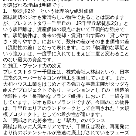
が選ばれる理由は明確です。
1. 「駅徒歩2分」という物理的な絶対価値
高槻周辺のジオも素晴らしい物件であることは認めます
が、プレミストタワー千里丘の「JR千里丘駅徒歩2分」と
いう駅距離は、資産価値の観点において圧倒的な強みで
す。駅近物件は、将来の売却・賃貸に出す際の「貸しやす
さ・売りやすさ」において、数分の差がそのまま価格の差
（流動性の差）となって表れます。この「物理的な駅近と
いう強み」は、一度手に入れてしまえば二度と変わること
のない最大の資産です。
2. 施工・ブランド力の次元
プレミストタワー千里丘は、株式会社大林組という、日本
屈指のスーパーゼネコンが施工を担当しています。また、
大和ハウス工業をはじめとする強力な事業主陣がタッグを
組んだプロジェクトであり、マンションとしての「構造的
信頼性」や「長期的なブランド維持」において、一線を画
しています。ジオも良いブランドですが、今回のこの物件
は、千里丘エリアのランドマークとして企画された「大規
模プロジェクト」としての希少性が違います。
3. 「完成された将来性」と「駅力」のバランス
高槻は確かに人気エリアですが、千里丘は現在、再開発に
より街のポテンシャルが急速に底上げされているフェーズ