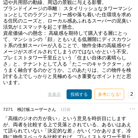
辺や共用部の動線、周辺の景観に与える影響。
ブランドイメージの乖離： スタイリッシュなタワーマンシ
ョンとしてのラグジュアリー感や落ち着いた住環境を求め
る住民のニーズと、ローカル感あふれるスーパーの泥臭い
活気がミスマッチを起こす懸念。
資産価値への懸念： 高級感を期待して購入する層にとっ
て、マンションの「顔」ともいえる低層階にディスカウン
ト系の生鮮スーパーが入ることで、物件全体の高級感やイ
メージがスポイルされてしまうのではないかという不安。
プレミストタワー千里丘という「住まい自体の素晴らし
さ」と、テナントとして入る「たこ一のキャラクター」が
うまく融合するのかどうか。このあたりは、この物件を検
討する上でしっかりと見極めるべき重要なポイントだと思
います。
2
非表示
投稿する
参考になる!
7271
検討板ユーザーさん
1日前
「高槻のジオの方が良い」という意見を時折目にします
が、両者を比較する上で見落とされている、あるいはあえ
て語られていない「決定的な差」がいくつかあります。冷
静に物件スペックを比較すれば、プレミストタワー千里丘