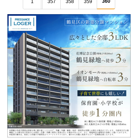
360
1
357
358
359