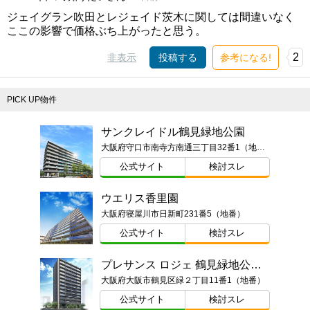
ジェイグラン吹田とレジェイド茨木に関しては間違いなく
ここの影響で価格ぶち上がったと思う。
2
非表示
投稿する
参考になる!
PICK UP物件
サンクレイドル鶴見緑地公園
大阪府守口市南寺方南通三丁目32番1（地番）
公式サイト
検討スレ
ウエリス香里園
大阪府寝屋川市日新町231番5（地番）
公式サイト
検討スレ
プレサンス ロジェ 鶴見緑地公園 フロント
大阪府大阪市鶴見区緑２丁目11番1（地番）
公式サイト
検討スレ