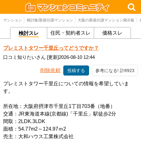
マンション
検討板/新築分譲マンション
大阪の新築分譲マンション掲示板
住民・契約者スレ
価格スレ
検討スレ
プレミストタワー千里丘ってどうですか？
口コミ知りたいさん
[更新]2026-08-10 12:44
削除依頼
投稿する
参考になる! 計8923
プレミストタワー千里丘についての情報を希望していま
す。
所在地：大阪府摂津市千里丘1丁目703番（地番）
交通：JR東海道本線(京都線)「千里丘」駅徒歩2分
間取：2LDK.3LDK
面積：54.77m2～124.97ｍ2
売主：大和ハウス工業株式会社