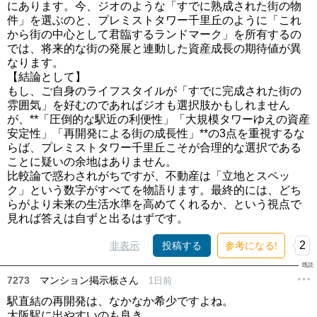
にあります。今、ジオのような「すでに熟成された街の物
件」を選ぶのと、プレミストタワー千里丘のように「これ
から街の中心として君臨するランドマーク」を所有するの
では、将来的な街の発展と連動した資産成長の期待値が異
なります。
【結論として】
もし、ご自身のライフスタイルが「すでに完成された街の
雰囲気」を好むのであればジオも選択肢かもしれません
が、**「圧倒的な駅近の利便性」「大規模タワーゆえの資産
安定性」「再開発による街の成長性」**の3点を重視するな
らば、プレミストタワー千里丘こそが合理的な選択である
ことに疑いの余地はありません。
比較論で惑わされがちですが、不動産は「立地とスペッ
ク」という数字がすべてを物語ります。最終的には、どち
らがより未来の生活水準を高めてくれるか、という視点で
見れば答えは自ずと出るはずです。
2
非表示
投稿する
参考になる!
7273
マンション掲示板さん
1日前
駅直結の再開発は、なかなか希少ですよね。
大阪駅に出やすいのも良き。