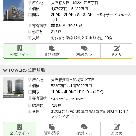
所在地
大阪府大阪市旭区生江三丁目
特にJRの高架下の道路は昔からよく混む道路です。

価格
4,070万円～5,430万円
間取
2LDK・2LDK＋S・3LDK ※Sはサービスルーム
です。
阪急の高架化が計画されており、今後改善される見込み
専有面積
55.58m²～70.23m²
ですが、現状では少し気になる点です。

総戸数
212戸
交通
おおさか東線 城北公園通 駅 徒歩10分
━━━━━━━━━━━━━━━━━━━

公式サイト
資料請求
検討スレ
まとめ
治安・安全の面で良い点、気になる点

━━━━━━━━━━━━━━━━━━━

W TOWERS 箕面船場
30年以上千里丘駅の近くに住んでいますが、大きな事件
所在地
大阪府箕面市船場東２丁目
もなく治安は良いと思います。

価格
5230万円～1億7020万円
間取
1LDK～4LDK(1LDK+D～4LDK)
専有面積
2
2
良くも悪くも繁華街のように飲み屋が沢山ある訳では無
54.37m
～125.89m
総戸数
728戸
いので、酔っ払いや若者の集団等も滅多に見かけませ
交通
北大阪急行南北線 箕面船場阪大前 駅徒歩1分(ク
ん。

ラッシィタワー)
一方、住宅街が近いので人通りは多く、街灯も多いため
公式サイト
資料請求
検討スレ
まとめ