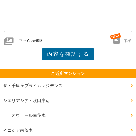
ジムやキッズルーム、ワーキングスペース等がありどれ
も日常使いしやすそうです。

また、エントランスやビューラウンジはとてもオシャレ
で完成が楽しみです。

ファイル未選択
下げ
電気系統は二系統引いているので、災害等で一系統がダ
メになっても電気を使える点はとても安心です。

ご近所マンション
他のタワマンにはない施設やサービス等特色のある物は
ザ・千里丘プライムレジデンス
ありません。

シエリアシティ吹田岸辺
必要最低限は揃っていますが、それ以上を望む場合は好
みが別れるかもしれません。

デュオヴェール南茨木
イニシア南茨木
━━━━━━━━━━━━━━━━━━━
