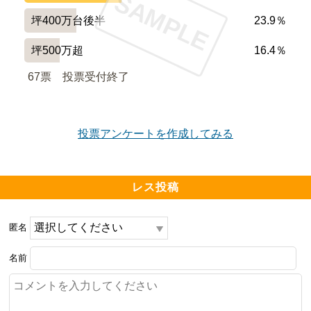
SAMPLE
ると思います。

坪400万台後半
23.9％
バルコニーのガラス手すりは透明では無く、開放感は少
坪500万超
16.4％
し下がります。

67票　
投票受付終了
(生活感が出ないようにするための摂津市からの要請のよ
うです。)

投票アンケートを作成してみる
Sグレードの部屋はトイレがタンク付きのもので、オプ
ションなどでも変更できません。

レス投稿
IH用の電源は戸数の制限がある為、終盤の販売期になる
と設置できない可能性があります。

匿名
名前
━━━━━━━━━━━━━━━━━━━

設備や共用施設について良い点、気になる点

━━━━━━━━━━━━━━━━━━━
