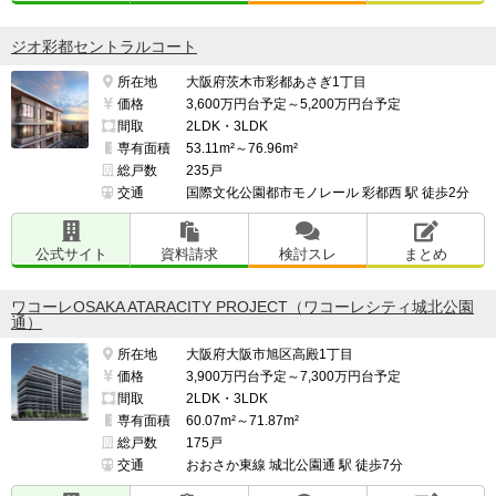
夜でも安心して出歩けます。

ジオ彩都セントラルコート
所在地
大阪府茨木市彩都あさぎ1丁目
府道14号の交通量は多いので、子供の事故などには気を
価格
3,600万円台予定～5,200万円台予定
つけないといけないなと感じています。

間取
2LDK・3LDK
専有面積
53.11m²～76.96m²
総戸数
235戸
交通
国際文化公園都市モノレール 彩都西 駅 徒歩2分
━━━━━━━━━━━━━━━━━━━

管理面で良い点、気になる点

公式サイト
資料請求
検討スレ
まとめ
━━━━━━━━━━━━━━━━━━━

大和ライフネクストが管理を行いますが、大和ライフネ
ワコーレOSAKA ATARACITY PROJECT（ワコーレシティ城北公園
クストは宅配内の再配達サービスを他社に先がけて行う
通）
など、先進的な取り組みを行っているように感じます。

所在地
大阪府大阪市旭区高殿1丁目
価格
3,900万円台予定～7,300万円台予定
今後も利便性向上に資するサービスなどを実施してくれ
間取
2LDK・3LDK
るのではという期待が持てます。

専有面積
60.07m²～71.87m²
総戸数
175戸
交通
おおさか東線 城北公園通 駅 徒歩7分