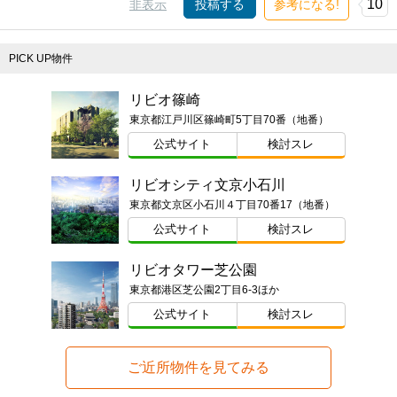
10
非表示
投稿する
参考になる!
PICK UP物件
リビオ篠崎
東京都江戸川区篠崎町5丁目70番（地番）
公式サイト
検討スレ
リビオシティ文京小石川
東京都文京区小石川４丁目70番17（地番）
公式サイト
検討スレ
リビオタワー芝公園
東京都港区芝公園2丁目6-3ほか
公式サイト
検討スレ
ご近所物件を見てみる