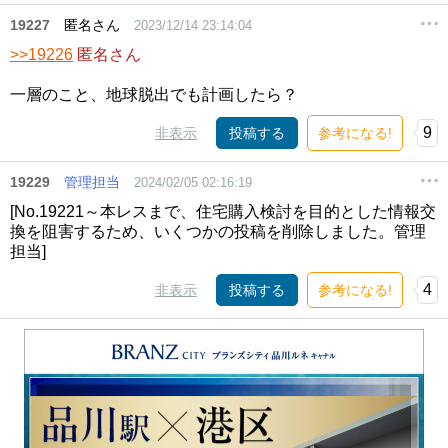
19227
匿名さん
2023/12/14 23:14:04
>>19226
匿名さん
一層のこと、地球脱出でも計画したら？
9
非表示
投稿する
参考になる!
19229
管理担当
2024/02/05 02:16:19
[No.19221～本レスまで、住宅購入検討を目的とした情報交
換を阻害するため、いくつかの投稿を削除しました。管理
担当]
4
非表示
投稿する
参考になる!