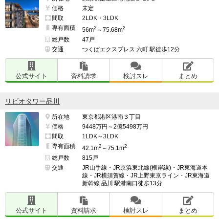
価格
未定
間取
2LDK・3LDK
専有面積
2
2
56m
～75.68m
総戸数
47戸
交通
つくばエクスプレス 六町 駅徒歩12分
公式サイト
資料請求
検討スレ
まとめ
リビオタワー品川
所在地
東京都港区港南３丁目
価格
9448万円～2億5498万円
間取
1LDK～3LDK
専有面積
2
2
42.1m
～75.1m
総戸数
815戸
交通
JR山手線・JR京浜東北線(根岸線)・JR東海道本
線・JR横須賀線・JR上野東京ライン・JR東海道
新幹線 品川 駅港南口徒歩13分
公式サイト
資料請求
検討スレ
まとめ