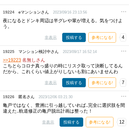
19224
eマンションさん
2023/09/16 23:13:56
夜になるとドンキ周辺は半グレや輩が増える。気をつけよ
う。
4
非表示
投稿する
参考になる!
19225
マンション検討中さん
2023/09/17 16:52:14
>>19223
名無しさん
こちとらコロナ真っ盛りの時にリスク取って決断してるん
だから、これくらい値上がりしないも割にあいませんわ
7
非表示
投稿する
参考になる!
19226
匿名さん
2023/12/06 03:21:30
亀戸ではなく、豊洲に引っ越していれば..完全に選択肢を間
違えた..軌道修正の亀戸脱出計画は整った！
12
非表示
投稿する
参考になる!