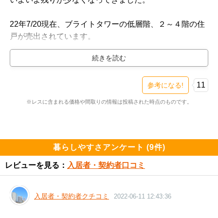
22年7/20現在、ブライトタワーの低層階、２～４階の住
戸が売出されています。

中でも４階のSOHO住戸に特徴があります。住人用のエ
ントランスではなく、商業施設の別出入り口から直結で
入れる4階部分だからこそ、他居住者に影響を最低限押
11
参考になる!
さえながら外部の人の出入りができる設計になっていま
※レスに含まれる価格や間取りの情報は投稿された時点のものです。
す。共用施設ではなく外部利用できる「まちのリビン
グ」も4階に置かれています。

物件特性を支える管理規約でも、事務所、もしくは住宅
暮らしやすさアンケート (9件)
兼事務所として使用することを管理規約として認めてい
レビューを見る：
入居者・契約者口コミ
ます。例えば、事務所にした場合、外部から会社（住
戸）への訪問者を管理規約上で明確に許可しています。
グレーなことが多い法人利用ですが、できるだけ「白
入居者・契約者クチコミ
2022-06-11 12:43:36
黒」つけた管理規約が盛り込まれています。
