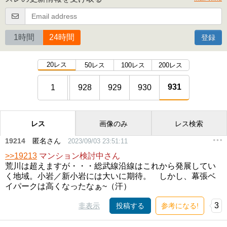
1時間
24時間
登録
20レス
50レス
100レス
200レス
931
1
928
929
930
レス
画像のみ
レス検索
19214
匿名さん
2023/09/03 23:51:11
>>19213
マンション検討中さん
荒川は超えますが・・・総武線沿線はこれから発展してい
く地域。小岩／新小岩には大いに期待。 しかし、幕張ベ
イパークは高くなったなぁ~（汗）
3
非表示
投稿する
参考になる!