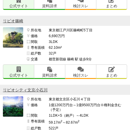
━━━━━━━━━━━━━━━━━━━

公式サイト
資料請求
検討スレ
まとめ
このマンションの最も残念な点

━━━━━━━━━━━━━━━━━━━

リビオ篠崎
ロケーション。

所在地
東京都江戸川区篠崎町5丁目
価格
6,690万円
下町亀戸の街の雰囲気が許容できるのであればほぼ文句
間取
3LDK
がない物件だと思います。

専有面積
62.10m²
総戸数
32戸
交通
都営新宿線 篠崎 駅 徒歩9分
━━━━━━━━━━━━━━━━━━━

並行して検討したマンション名

公式サイト
資料請求
検討スレ
まとめ
━━━━━━━━━━━━━━━━━━━

猿江恩賜公園レジデンス　

リビオシティ文京小石川
検討スレ：
https://www.e-mansion.co.jp/bbs/th...
所在地
東京都文京区小石川４丁目
住民スレ：
https://www.e-mansion.co.jp/bbs/th...
価格
1億1200万円台～1億9500万円台※権利金含む
（予定）
間取
1LDK+S（納戸）～4LDK
晴海フラッグ

専有面積
2
2
59.17m
～82.67m
検討スレ：
https://www.e-mansion.co.jp/bbs/th...
総戸数
522戸