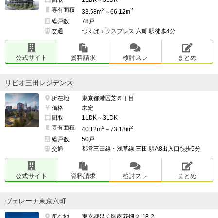
専有面積
2
2
33.58m
～66.12m
総戸数
78戸
交通
つくばエクスプレス 六町 駅徒歩4分
公式サイト
資料請求
検討スレ
まとめ
リビオ三田レジデンス
所在地
東京都港区芝５丁目
価格
未定
間取
1LDK～3LDK
専有面積
2
2
40.12m
～73.18m
総戸数
50戸
交通
都営三田線・浅草線 三田 駅A8出入口徒歩5分
公式サイト
資料請求
検討スレ
まとめ
ヴェレーナ東京六町
所在地
東京都足立区南花畑２-18-2