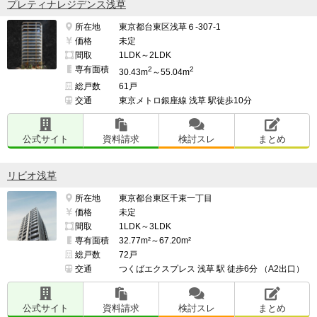
プレティナレジデンス浅草
増やしていて夜でも危ない目にあうイメージは湧かな
所在地
東京都台東区浅草６-307-1
い。

価格
未定
間取
1LDK～2LDK
専有面積
2
2
30.43m
～55.04m
総戸数
61戸
街自体の治安がいいとは言えないので、深夜に繁華街の
交通
東京メトロ銀座線 浅草 駅徒歩10分
方に女性一人で行くのは抵抗がある。

公式サイト
資料請求
検討スレ
まとめ
━━━━━━━━━━━━━━━━━━━

管理面で良い点、残念な点

リビオ浅草
━━━━━━━━━━━━━━━━━━━

所在地
東京都台東区千束一丁目
現時点ではマンションの不明点を聞いたり相談できる常
価格
未定
間取
1LDK～3LDK
駐スタッフさんがいるようなので、生活の上で安心感が
専有面積
32.77m²～67.20m²
ある。

総戸数
72戸
交通
つくばエクスプレス 浅草 駅 徒歩6分 （A2出口）
管理費が高すぎる。

公式サイト
資料請求
検討スレ
まとめ