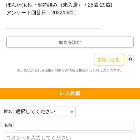
ぽんた(女性・契約済み（未入居）・25歳-29歳)

居住者にとってのSOHO住戸のメリット、デメリット
アンケート回答日：2022/06/01

は、商業施設施設に直結できることと「まちのりびん
ぐ」に直結できることです。デメリットは、この4階部
━━━━━━━━━━━━━━━━━━━

分だけ外部の来訪者がマンション内に入りこむことが正
購入物件

式に認められていることで、プライバシーや防犯上、他
━━━━━━━━━━━━━━━━━━━

の階の部屋より不安になる部分だと思います。

プラウドタワー亀戸クロス（新築・3LDK・非回答万円
台）

9
参考になる!
主な価格帯です。

検討スレ：
https://www.e-mansion.co.jp/bbs/th...
※レスに含まれる価格や間取りの情報は投稿された時点のものです。
住民スレ：
https://www.e-mansion.co.jp/bbs/th...
ブライトタワー西向き

━━━━━━━━━━━━━━━━━━━

レス投稿
BB1タイプ、79.00㎡、3LDK

住まい環境について良い点、残念な点

2階、7,740万円

━━━━━━━━━━━━━━━━━━━

3階、7,840万円

匿名
商業施設カメイドクロック直結で、日常の買い物に困ら
ないこと。

名前
BN1タイプ、79.11㎡、3LDK

4階、8,650万円

医療機関もテナントに入っていて便利になります。
