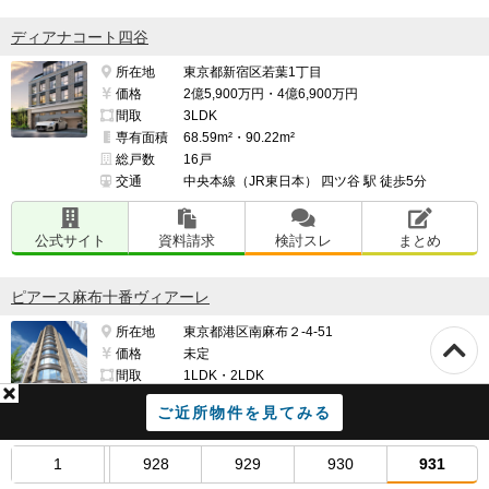
ディアナコート四谷
所在地
東京都新宿区若葉1丁目
価格
2億5,900万円・4億6,900万円
間取
3LDK
専有面積
68.59m²・90.22m²
総戸数
16戸
交通
中央本線（JR東日本） 四ツ谷 駅 徒歩5分
公式サイト
資料請求
検討スレ
まとめ
ピアース麻布十番ヴィアーレ
所在地
東京都港区南麻布２-4-51
価格
未定
間取
1LDK・2LDK
専有面積
2
2
40.75m
・60.17m
ご近所物件を見てみる
総戸数
22戸
交通
東京メトロ南北線・都営大江戸線 麻布十番 駅徒
1
928
929
930
931
歩6分