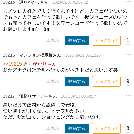
19215
通りがかりさん
2023/09/07 02:07:52
カメクロ大好きでよく行くんですけど、カフェが少ないの
でもっとカフェを作って欲しいです。後ジャニーズのグッ
ズも売って欲しいです！タワーレコード作って欲しいので
お願いしますm(_ _)m
1
非表示
投稿する
参考になる!
19216
マンション掲示板さん
2023/09/11 05:12:23
>>19215
通りがかりさん
多分アナタは錦糸町へ行くのがベストだと思います笑
9
非表示
投稿する
参考になる!
19217
価格リサーチ中さん
2023/09/13 00:58:37
高いだけで建材から設備まで安物。
使い勝手が良くない。トラブルが多い
ただ、駅が近く、ショッピングがし易いだけ。
3
非表示
投稿する
参考になる!