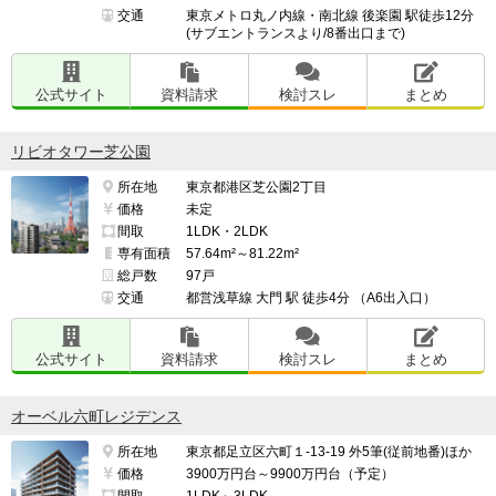
住民スレ：
https://www.e-mansion.co.jp/bbs/th...
交通
東京メトロ丸ノ内線・南北線 後楽園 駅徒歩12分
(サブエントランスより/8番出口まで)
━━━━━━━━━━━━━━━━━━━

上記の中からマンションを選んだ理由

公式サイト
資料請求
検討スレ
まとめ
━━━━━━━━━━━━━━━━━━━

充実したスペック、駅徒歩分数

リビオタワー芝公園
所在地
東京都港区芝公園2丁目
価格
未定
（※管理担当より）

間取
1LDK・2LDK
当コーナーでは、入居者・契約者の方からのクチコミを
専有面積
57.64m²～81.22m²
総戸数
97戸
募集しています。

交通
都営浅草線 大門 駅 徒歩4分 （A6出入口）
https://e-ma.co/q2FKk
公式サイト
資料請求
検討スレ
まとめ
オーベル六町レジデンス
所在地
東京都足立区六町１-13-19 外5筆(従前地番)ほか
価格
3900万円台～9900万円台（予定）
間取
1LDK～3LDK