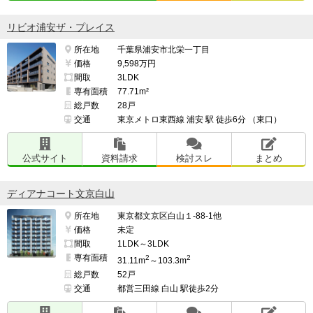
共用部が亀戸クロスよりも充実しているマンションと同
リビオ浦安ザ・プレイス
じレベル。

所在地
千葉県浦安市北栄一丁目
価格
9,598万円
個人的には常駐スタッフを雇いすぎていると感じる。

間取
3LDK
専有面積
77.71m²
総戸数
28戸
交通
東京メトロ東西線 浦安 駅 徒歩6分 （東口）
━━━━━━━━━━━━━━━━━━━

このマンションの最も良い点

━━━━━━━━━━━━━━━━━━━

公式サイト
資料請求
検討スレ
まとめ
23区内商業施設直結マンションであるということ。

ディアナコート文京白山
所在地
東京都文京区白山１-88-1他
商業施設直結はなかなか23区内だと巡り合うタイミング
価格
未定
も少ないはずなので、とても良い物件と出会えたと思っ
間取
1LDK～3LDK
専有面積
2
2
31.11m
～103.3m
ています。

総戸数
52戸
交通
都営三田線 白山 駅徒歩2分