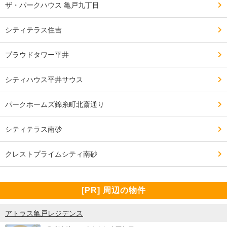
ザ・パークハウス 亀戸九丁目
コンビニが入ってほしかった。

シティテラス住吉
━━━━━━━━━━━━━━━━━━━

プラウドタワー平井
周辺環境について良い点、残念な点

━━━━━━━━━━━━━━━━━━━

シティハウス平井サウス
ライフがカメイドクロックの中に入っているので、いつ
でもすぐに買い物に行ける。

パークホームズ錦糸町北斎通り
保育園もマンションの建物内にあるので、入れさえすれ
シティテラス南砂
ば最高。

クレストプライムシティ南砂
名門私立中学校・高校が近くにないため、子どもには少
し通学に時間をかけてもらうことになる。

[PR] 周辺の物件
アトラス亀戸レジデンス
━━━━━━━━━━━━━━━━━━━
