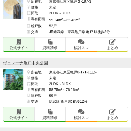
所在地
東京都江東区亀戸３-187-3
交通・アクセスで良い点、残念な点

価格
未定
間取
2LDK～3LDK
━━━━━━━━━━━━━━━━━━━

専有面積
2
2
55.14m
～65.46m
部屋から亀戸駅まで恐らく徒歩5分もかからないはず。

総戸数
52戸
交通
JR総武線、東武亀戸線 亀戸 駅徒歩8分
都心へのアクセスもよく、隣駅の錦糸町には映画館もあ
るので休日はわざわざ遠出する必要もなさそう。

公式サイト
資料請求
検討スレ
まとめ
ヴェレーナ亀戸中央公園
総武線が各駅停車しか停まらない。

所在地
東京都江東区亀戸8-171-1ほか
価格
未定
とても混雑する路線のため通勤ラッシュが恐ろしい。

間取
2LDK～3LDK
専有面積
58.75m²～76.16m²
総戸数
66戸
━━━━━━━━━━━━━━━━━━━

交通
総武線 亀戸 駅 徒歩12分
治安・安全の面で良い点、残念な点

━━━━━━━━━━━━━━━━━━━

公式サイト
資料請求
検討スレ
まとめ
マンションのセキュリティは充実しているため、空き巣
の心配はないし、カメイドクロックの人の多さが人目を