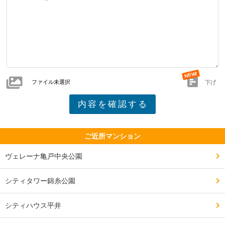
ブライトタワー東向き

下町のため駅正面側の繁華街が雑多で居酒屋のキャッチ
BI1タイプ、66.88㎡、2LDK

も多く、子供にはあまり行かせたくない雰囲気。

2階、6,790万円

3階、6,990万円

ファイル未選択
下げ
━━━━━━━━━━━━━━━━━━━

BU1タイプ、59.43㎡、2LDK

設備や共用施設について良い点、残念な点

4階、6,890万円

━━━━━━━━━━━━━━━━━━━

ディスポーザー、各階ゴミ置き場、ゲストルームなどタ
間取りは異なりますが、3階と4階で階数以上の価格差に
ワマンスペックが揃っていて、快適な生活が送れる。

ご近所マンション
なっています。
ヴェレーナ亀戸中央公園
下駄が残念。

シティタワー錦糸公園
アクト亀戸とTSUTAYAのシェアラウンジが入っている
シティハウス平井
が、そこで仕事をしない人にとっては本当に要らない。
