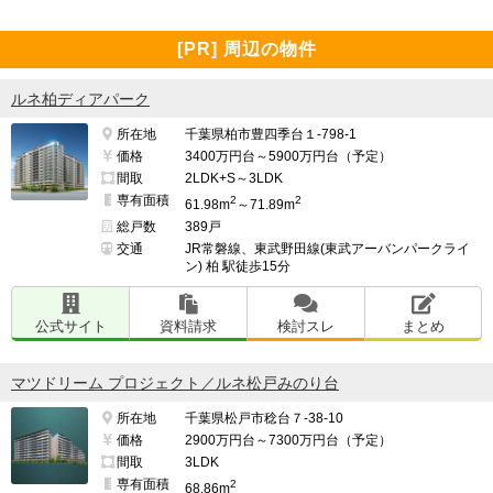
[PR] 周辺の物件
ルネ柏ディアパーク
所在地
千葉県柏市豊四季台１-798-1
価格
3400万円台～5900万円台（予定）
間取
2LDK+S～3LDK
専有面積
2
2
61.98m
～71.89m
総戸数
389戸
交通
JR常磐線、東武野田線(東武アーバンパークライ
ン) 柏 駅徒歩15分
公式サイト
資料請求
検討スレ
まとめ
マツドリーム プロジェクト／ルネ松戸みのり台
所在地
千葉県松戸市稔台７-38-10
価格
2900万円台～7300万円台（予定）
間取
3LDK
専有面積
2
68.86m