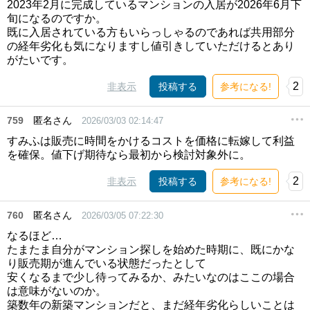
2023年2月に完成しているマンションの入居が2026年6月下
旬になるのですか。
既に入居されている方もいらっしゃるのであれば共用部分
の経年劣化も気になりますし値引きしていただけるとあり
がたいです。
2
非表示
投稿する
参考になる!
759
匿名さん
2026/03/03 02:14:47
すみふは販売に時間をかけるコストを価格に転嫁して利益
を確保。値下げ期待なら最初から検討対象外に。
2
非表示
投稿する
参考になる!
760
匿名さん
2026/03/05 07:22:30
なるほど…
たまたま自分がマンション探しを始めた時期に、既にかな
り販売期が進んでいる状態だったとして
安くなるまで少し待ってみるか、みたいなのはここの場合
は意味がないのか。
築数年の新築マンションだと、まだ経年劣化らしいことは