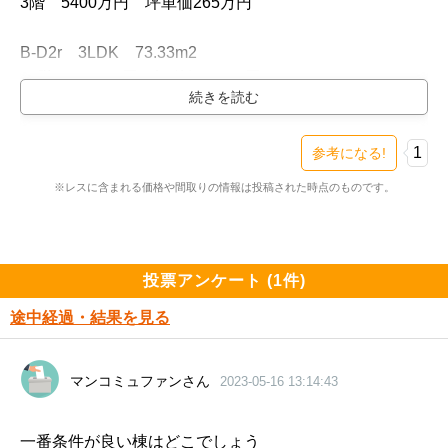
3階　5400万円　坪単価265万円

B-D2r　3LDK　73.33m2

10階　6600万円　坪単価297万円

D-A13　3LDK　67.34m2

4階　5600万円　坪単価274万円

1
参考になる!
※レスに含まれる価格や間取りの情報は投稿された時点のものです。
D-A14　3LDK　67.34m2

4階　5600万円　坪単価274万円
投票アンケート (1件)
途中経過・結果を見る
マンコミュファンさん
2023-05-16 13:14:43
一番条件が良い棟はどこでしょう