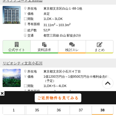
ディアナコート文京白山
所在地
東京都文京区白山１-88-1他
価格
未定
間取
1LDK～3LDK
専有面積
2
2
31.11m
～103.3m
総戸数
52戸
交通
都営三田線 白山 駅徒歩2分
公式サイト
資料請求
検討スレ
まとめ
リビオシティ文京小石川
所在地
東京都文京区小石川４丁目
価格
1億1200万円台～1億9500万円台※権利金含む
（予定）
間取
1LDK+S～4LDK
専有面積
2
2
59.17m
～82.67m
総戸数
522戸
ご近所物件を見てみる
交通
東京メトロ丸ノ内線・南北線 後楽園 駅徒歩12分
(サブエントランスより/8番出口まで)
1
35
36
37
38