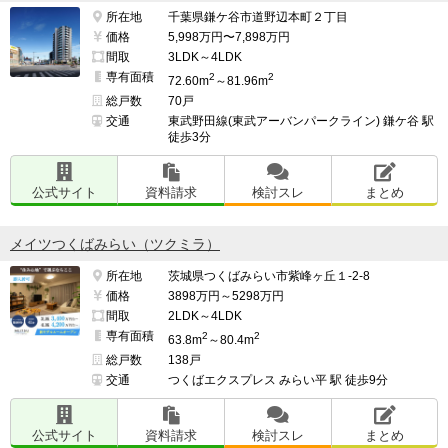
所在地
千葉県鎌ケ谷市道野辺本町２丁目
価格
5,998万円〜7,898万円
間取
3LDK～4LDK
専有面積
2
2
72.60m
～81.96m
総戸数
70戸
交通
東武野田線(東武アーバンパークライン) 鎌ケ谷 駅
徒歩3分
公式サイト
資料請求
検討スレ
まとめ
メイツつくばみらい（ツクミラ）
所在地
茨城県つくばみらい市紫峰ヶ丘１-2-8
価格
3898万円～5298万円
間取
2LDK～4LDK
専有面積
2
2
63.8m
～80.4m
総戸数
138戸
交通
つくばエクスプレス みらい平 駅 徒歩9分
公式サイト
資料請求
検討スレ
まとめ