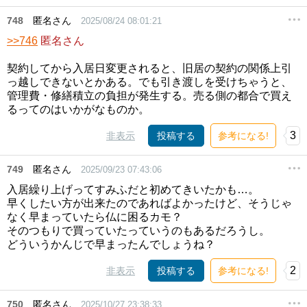
748
匿名さん
2025/08/24 08:01:21
>>746
匿名さん
契約してから入居日変更されると、旧居の契約の関係上引
っ越しできないとかある。でも引き渡しを受けちゃうと、
管理費・修繕積立の負担が発生する。売る側の都合で買え
るってのはいかがなものか。
3
非表示
投稿する
参考になる!
749
匿名さん
2025/09/23 07:43:06
入居繰り上げってすみふだと初めてきいたかも…。
早くしたい方が出来たのであればよかったけど、そうじゃ
なく早まっていたら仏に困るカモ？
そのつもりで買っていたっていうのもあるだろうし。
どういうかんじで早まったんでしょうね？
2
非表示
投稿する
参考になる!
750
匿名さん
2025/10/27 23:38:33