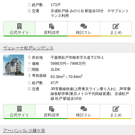
総戸数
173戸
交通
京成松戸線 みのり台 駅徒歩10分 ※サブエント
ランス利用
公式サイト
資料請求
検討スレ
まとめ
ヴェレーナ松戸レジデンス
所在地
千葉県松戸市根本字大道下176-1
価格
5998万円～7998万円
間取
3LDK
専有面積
2
2
63.36m
～70.84m
総戸数
47戸
交通
JR常磐線快速(上野東京ライン乗り入れ)、JR常磐
線各駅停車(東京メトロ千代田線直通)、京成松戸
線 松戸 駅徒歩10分
公式サイト
資料請求
検討スレ
まとめ
アーバンパレス鎌ケ谷