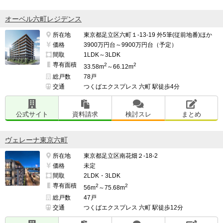
オーベル六町レジデンス
所在地
東京都足立区六町１-13-19 外5筆(従前地番)ほか
価格
3900万円台～9900万円台（予定）
間取
1LDK～3LDK
専有面積
2
2
33.58m
～66.12m
総戸数
78戸
交通
つくばエクスプレス 六町 駅徒歩4分
公式サイト
資料請求
検討スレ
まとめ
ヴェレーナ東京六町
所在地
東京都足立区南花畑２-18-2
価格
未定
間取
2LDK・3LDK
専有面積
2
2
56m
～75.68m
総戸数
47戸
交通
つくばエクスプレス 六町 駅徒歩12分