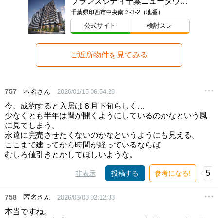
ブランズシティ千葉ニュータウン中央
千葉県印西市中央南２-3-2（地番）
公式サイト
検討スレ
ご近所物件を見てみる
757
匿名さん
2026/01/15 06:54:28
今、成約すると入居は６月下旬らしく…
少なくとも半年は間が開くようにしているのかなという風
に見てしまう。
永遠に完売させたくないのかなというようにも見える。
ここまで建ってから時間が経っているならば
むしろ値引きとかしてほしいような。
5
非表示
投稿する
参考になる!
758
匿名さん
2026/03/03 02:12:33
本当ですね。