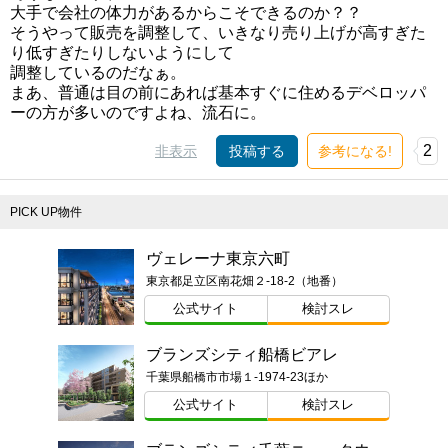
大手で会社の体力があるからこそできるのか？？
そうやって販売を調整して、いきなり売り上げが高すぎた
り低すぎたりしないようにして
調整しているのだなぁ。
まあ、普通は目の前にあれば基本すぐに住めるデベロッパ
ーの方が多いのですよね、流石に。
2
非表示
投稿する
参考になる!
PICK UP物件
ヴェレーナ東京六町
東京都足立区南花畑２-18-2（地番）
公式サイト
検討スレ
ブランズシティ船橋ビアレ
千葉県船橋市市場１-1974-23ほか
公式サイト
検討スレ