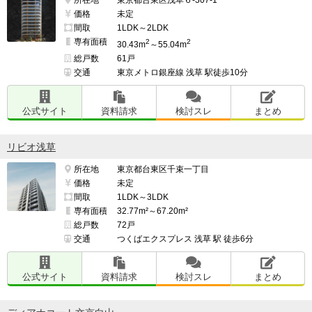
所在地
東京都台東区浅草６-307-1
価格
未定
間取
1LDK～2LDK
専有面積
2
2
30.43m
～55.04m
総戸数
61戸
交通
東京メトロ銀座線 浅草 駅徒歩10分
公式サイト
資料請求
検討スレ
まとめ
リビオ浅草
所在地
東京都台東区千束一丁目
価格
未定
間取
1LDK～3LDK
専有面積
32.77m²～67.20m²
総戸数
72戸
交通
つくばエクスプレス 浅草 駅 徒歩6分
公式サイト
資料請求
検討スレ
まとめ