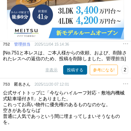
752
管理担当
2025/11/04 15:14:36
[No.751と本レスは、ご本人様からの依頼、および、削除さ
れたレスへの返信のため、投稿を削除しました。管理担当]
2
非表示
投稿する
参考になる!
753
匿名さん
2025/11/20 07:12:01
公式サイトトップに「今ならハイルーフ対応・敷地内機械
式駐車場付き!!」とありました。
これってお高い物件に優先権のあるものなのかな。
空きがあるならば
普通に人気であっという間に埋まってしまいそうなもの
を。