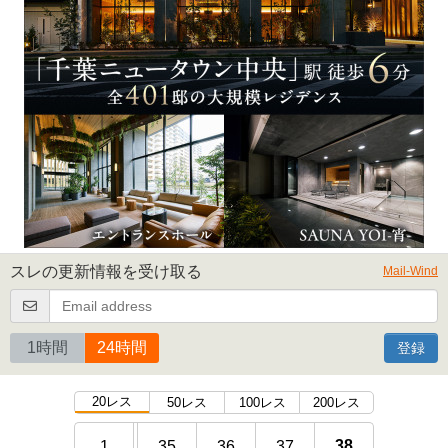
スレの更新情報を受け取る
Mail-Wind
1時間
24時間
登録
20レス
50レス
100レス
200レス
38
1
35
36
37