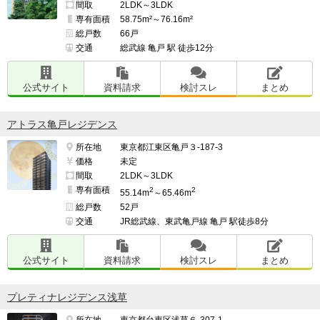
間取
2LDK～3LDK
専有面積
58.75m²～76.16m²
総戸数
66戸
交通
総武線 亀戸 駅 徒歩12分
公式サイト
資料請求
検討スレ
まとめ
アトラス亀戸レジデンス
所在地
東京都江東区亀戸３-187-3
価格
未定
間取
2LDK～3LDK
専有面積
2
2
55.14m
～65.46m
総戸数
52戸
交通
JR総武線、東武亀戸線 亀戸 駅徒歩8分
公式サイト
資料請求
検討スレ
まとめ
プレティナレジデンス浅草