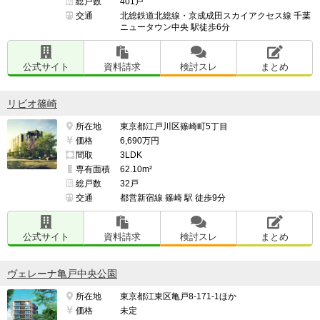
総戸数
401戸
交通
北総鉄道北総線・京成成田スカイアクセス線 千葉
ニュータウン中央 駅徒歩6分
公式サイト
資料請求
検討スレ
まとめ
リビオ篠崎
所在地
東京都江戸川区篠崎町5丁目
価格
6,690万円
間取
3LDK
専有面積
62.10m²
総戸数
32戸
交通
都営新宿線 篠崎 駅 徒歩9分
公式サイト
資料請求
検討スレ
まとめ
ヴェレーナ亀戸中央公園
所在地
東京都江東区亀戸8-171-1ほか
価格
未定