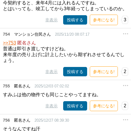
今契約すると、来年4月には入れるんですね。
とはいっても、竣工してから3年経ってしまっているのか。
3
非表示
投稿する
参考になる!
754
マンション住民さん
2025/11/20 08:07:17
>>753
匿名さん
普通は即引き渡しですけどね。
来年度の売り上げに計上したいから期ずれさせてるんでし
ょう。
2
非表示
投稿する
参考になる!
755
匿名さん
2025/12/03 07:02:02
すみふは他の物件でも同じことやってますね。
2
非表示
投稿する
参考になる!
756
匿名さん
2025/12/27 08:39:30
そうなんですね汗