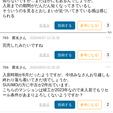
知らないですが…まだほかにもあるんでしょうか。
入居までの期間がだんだん短くなってきているし
そういうのを見るとおしまいが近づいてきている感は感じ
られる
3
非表示
投稿する
参考になる!
765
匿名さん
2026/06/07 12:25:36
完売したみたいですね
3
非表示
投稿する
参考になる!
766
匿名さん
2026/08/03 02:20:28
入居時期が6月だったようですが、今頃みなさんお引越しも
終わり落ち着いてきた頃でしょうか。
SUUMOの方に中古が2件出ています。
こちらのマンションは竣工が2023年なので未入居でもリセ
ール条件があまりよろしくないようですか？
2
非表示
投稿する
参考になる!