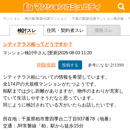
マンション
検討板/新築分譲マンション
千葉の新築分譲マンション掲示板
住民・契約者スレ
価格スレ
検討スレ
シティテラス柏ってどうですか？
マンション検討中さん
[更新]2026-08-03 11:20
削除依頼
投稿する
参考になる! 計1399
シティテラス柏についての情報を希望しています。
全174戸の大規模マンションがたつようです。
柏駅までは少し距離がありますが、物件のまわりが充実し
ていて生活しやすそうだなと思っています。
同じように検討されている方がいたらお話したいです。
所在地：千葉県柏市豊四季台二丁目937番78（地番）
交通：JR常磐線「柏」駅から徒歩15分