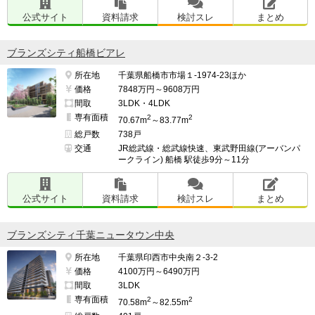
公式サイト
資料請求
検討スレ
まとめ
ブランズシティ船橋ビアレ
所在地
千葉県船橋市市場１-1974-23ほか
価格
7848万円～9608万円
間取
3LDK・4LDK
専有面積
2
2
70.67m
～83.77m
総戸数
738戸
交通
JR総武線・総武線快速、東武野田線(アーバンパ
ークライン) 船橋 駅徒歩9分～11分
公式サイト
資料請求
検討スレ
まとめ
ブランズシティ千葉ニュータウン中央
所在地
千葉県印西市中央南２-3-2
価格
4100万円～6490万円
間取
3LDK
専有面積
2
2
70.58m
～82.55m