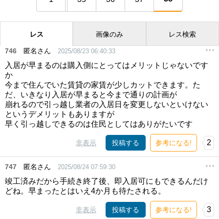
レス
画像のみ
レス検索
746
匿名さん
2025/08/23 06:40:33
入居が早まるのは購入側にとってはメリットじゃないです
か
今まで住んでいた賃貸の家賃が少しカットできます。た
だ、いきなり入居が早まると今まで通りの計画が
崩れるので引っ越し業者の入居日を変更しないといけない
というデメリットもありますが
早く引っ越しできるのは住民としてはありがたいです
2
非表示
投稿する
参考になる!
747
匿名さん
2025/08/24 07:59:30
竣工済みだから手続き終了後、即入居可にもできるんだけ
どね。早まったとはいえ4か月も待たされる。
3
非表示
投稿する
参考になる!