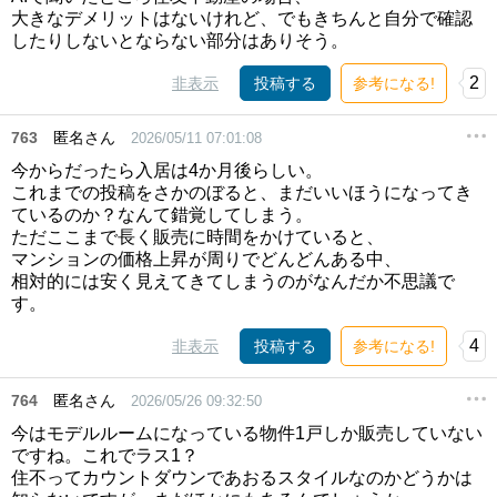
大きなデメリットはないけれど、でもきちんと自分で確認
したりしないとならない部分はありそう。
2
非表示
投稿する
参考になる!
763
匿名さん
2026/05/11 07:01:08
今からだったら入居は4か月後らしい。
これまでの投稿をさかのぼると、まだいいほうになってき
ているのか？なんて錯覚してしまう。
ただここまで長く販売に時間をかけていると、
マンションの価格上昇が周りでどんどんある中、
相対的には安く見えてきてしまうのがなんだか不思議で
す。
4
非表示
投稿する
参考になる!
764
匿名さん
2026/05/26 09:32:50
今はモデルルームになっている物件1戸しか販売していない
ですね。これでラス1？
住不ってカウントダウンであおるスタイルなのかどうかは