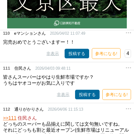
110
eマンションさん
2026/04/02 11:07:49
完売おめでとうございますー！！
4
非表示
投稿する
参考になる!
111
住民さん
2026/04/03 09:48:11
皆さんスーパーはやはり生鮮市場ですか？
うちはヤオコーがお気に入りです
非表示
投稿する
参考になる!
112
通りがかりさん
2026/04/06 11:15:13
>>111
住民さん
どっちのスーパーも品揃えに関しては文句無いですね。
それにどっちも割と最近オープン(生鮮市場はリニューアル