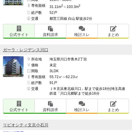
専有面積
2
2
31.11m
～103.3m
総戸数
52戸
交通
都営三田線 白山 駅徒歩2分
公式サイト
資料請求
検討スレ
まとめ
ガーラ・レジデンス川口
所在地
埼玉県川口市青木2丁目
価格
未定
間取
3LDK
専有面積
55.72㎡～62.23㎡
総戸数
91戸
交通
ＪＲ京浜東北線川口」駅まで徒歩18分|埼玉高速
鉄道「川口元郷駅まで徒歩16分
公式サイト
資料請求
検討スレ
まとめ
リビオシティ文京小石川