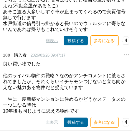
よね(不動産屋があるとこ)
あそこ渡る人多いしすぐ車が止まってくれるので実質信号
無しで行けます
水戸街道の信号引っ掛かると長いのでウェルシアに寄らな
いんであれば帰りもこれでいけそうです
4
非表示
投稿する
参考になる!
108
購入者
2026/03/26 09:47:17
良い買い物でした
他のライバル物件の戦略？なのかアンチコメントに荒らさ
れてましたが、それくらいイチャモンつけないと立ち向か
えない魅力ある物件だと捉えています
一生に一度新築マンションに住めるかどうかステータスの
一つになる時代
10年後も同じように思える物件です
4
非表示
投稿する
参考になる!