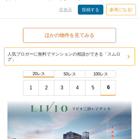
非表示
投稿する
参考になる!
ほかの物件を見てみる
人気ブロガーに無料でマンションの相談ができる「スムロ
グ」
20レス
50レス
100レス
6
1
2
3
4
5