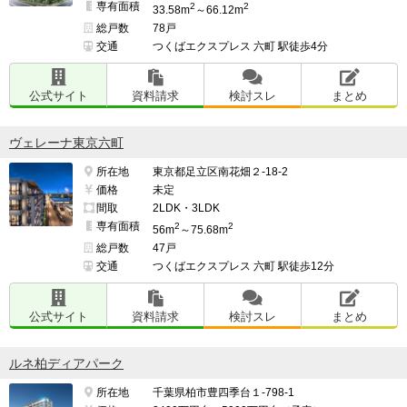
専有面積
2
2
33.58m
～66.12m
総戸数
78戸
交通
つくばエクスプレス 六町 駅徒歩4分
公式サイト
資料請求
検討スレ
まとめ
ヴェレーナ東京六町
所在地
東京都足立区南花畑２-18-2
価格
未定
間取
2LDK・3LDK
専有面積
2
2
56m
～75.68m
総戸数
47戸
交通
つくばエクスプレス 六町 駅徒歩12分
公式サイト
資料請求
検討スレ
まとめ
ルネ柏ディアパーク
所在地
千葉県柏市豊四季台１-798-1