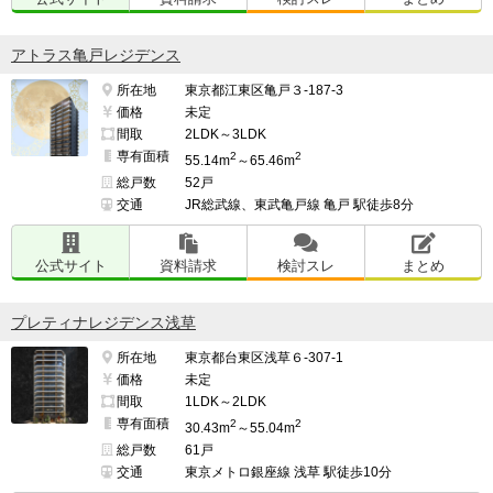
アトラス亀戸レジデンス
所在地
東京都江東区亀戸３-187-3
価格
未定
間取
2LDK～3LDK
専有面積
2
2
55.14m
～65.46m
総戸数
52戸
交通
JR総武線、東武亀戸線 亀戸 駅徒歩8分
公式サイト
資料請求
検討スレ
まとめ
プレティナレジデンス浅草
所在地
東京都台東区浅草６-307-1
価格
未定
間取
1LDK～2LDK
専有面積
2
2
30.43m
～55.04m
総戸数
61戸
交通
東京メトロ銀座線 浅草 駅徒歩10分