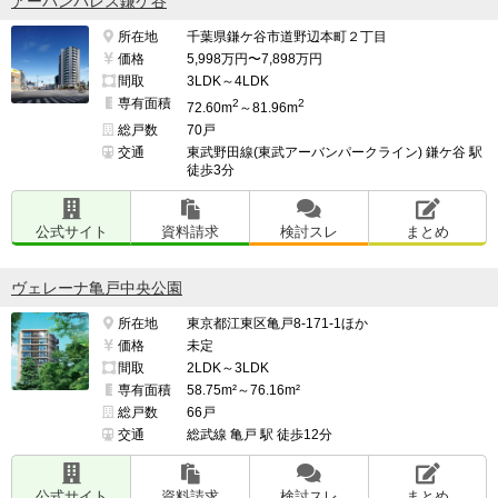
アーバンパレス鎌ケ谷
所在地
千葉県鎌ケ谷市道野辺本町２丁目
価格
5,998万円〜7,898万円
間取
3LDK～4LDK
専有面積
2
2
72.60m
～81.96m
総戸数
70戸
交通
東武野田線(東武アーバンパークライン) 鎌ケ谷 駅
徒歩3分
公式サイト
資料請求
検討スレ
まとめ
ヴェレーナ亀戸中央公園
所在地
東京都江東区亀戸8-171-1ほか
価格
未定
間取
2LDK～3LDK
専有面積
58.75m²～76.16m²
総戸数
66戸
交通
総武線 亀戸 駅 徒歩12分
公式サイト
資料請求
検討スレ
まとめ