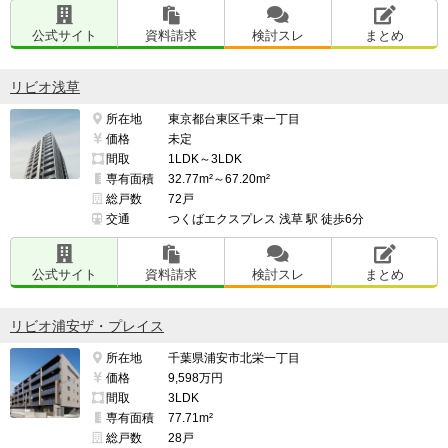
公式サイト
資料請求
検討スレ
まとめ
リビオ浅草
所在地
東京都台東区千束一丁目
価格
未定
間取
1LDK～3LDK
専有面積
32.77m²～67.20m²
総戸数
72戸
交通
つくばエクスプレス 浅草 駅 徒歩6分
公式サイト
資料請求
検討スレ
まとめ
リビオ浦安ザ・プレイス
所在地
千葉県浦安市北栄一丁目
価格
9,598万円
間取
3LDK
専有面積
77.71m²
総戸数
28戸