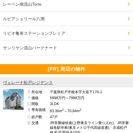
レーベン南流山Torte
ルピアシェリール八潮
リビオ亀有ステーションプレミア
サンリヤン流山パークナード
[PR] 周辺の物件
ヴェレーナ松戸レジデンス
所在地
千葉県松戸市根本字大道下176-1
価格
5998万円～7998万円
間取
3LDK
専有面積
2
2
63.36m
～70.84m
総戸数
47戸
交通
JR常磐線快速(上野東京ライン乗り入れ)、JR常磐
線各駅停車(東京メトロ千代田線直通)、京成松戸
線 松戸 駅徒歩10分