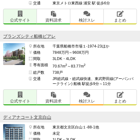
交通
東京メトロ東西線 浦安 駅 徒歩6分
公式サイト
資料請求
検討スレ
まとめ
ブランズシティ船橋ビアレ
所在地
千葉県船橋市市場１-1974-23ほか
価格
7848万円～9608万円
間取
3LDK・4LDK
専有面積
2
2
70.67m
～83.77m
総戸数
738戸
交通
JR総武線・総武線快速、東武野田線(アーバンパ
ークライン) 船橋 駅徒歩9分～11分
公式サイト
資料請求
検討スレ
まとめ
ディアナコート文京白山
所在地
東京都文京区白山１-88-1他
価格
未定
間取
1LDK～3LDK