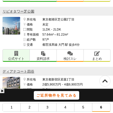
リビオタワー芝公園
所在地
東京都港区芝公園2丁目
価格
未定
間取
1LDK・2LDK
専有面積
57.64m²～81.22m²
総戸数
97戸
交通
都営浅草線 大門 駅 徒歩4分
公式サイト
資料請求
検討スレ
まとめ
ディアナコート四谷
所在地
東京都新宿区若葉1丁目
価格
2億5,900万円・4億6,900万円
間取
3LDK
専有面積
68.59m²・90.22m²
ご近所物件を見てみる
総戸数
16戸
交通
中央本線 四ツ谷 駅 徒歩5分
1
2
3
4
5
6