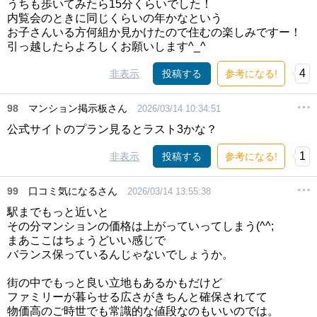
うちも歩いてみたら15分くらいでした！
内覧会のときに同じくらいの年かなという
お子さんいる方何組か見かけたので住むの楽しみですー！
引っ越したらよろしくお願いします^_^
4
非表示
投稿する
参考になる!
98
マンション掲示板さん
2026/03/14 10:34:51
公式サイトのプラン見るとラスト3かな？
1
非表示
投稿する
参考になる!
99
口コミ気になるさん
2026/03/14 13:55:38
駅までもっと近いと
その分マンションの価格は上がっていってしまう(^^;
まあここはちょうどいい感じで
バランス保っているんじゃないでしょうか。
街の中でもっと良い立地もあるかもだけど
ファミリーが暮らせる広さがきちんと確保されてて
物価高のご時世でも常識的な値段なのもいいのでは。