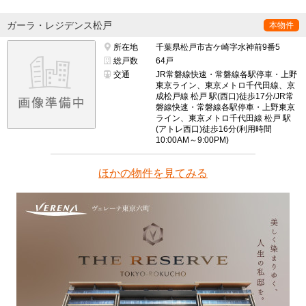
ガーラ・レジデンス松戸
本物件
所在地
千葉県松戸市古ケ崎字水神前9番5
総戸数
64戸
交通
JR常磐線快速・常磐線各駅停車・上野
東京ライン、東京メトロ千代田線、京
成松戸線 松戸 駅(西口)徒歩17分/JR常
磐線快速・常磐線各駅停車・上野東京
ライン、東京メトロ千代田線 松戸 駅
(アトレ西口)徒歩16分(利用時間
10:00AM～9:00PM)
ほかの物件を見てみる