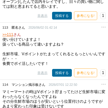
オープン)したんで店内キレイですし、日々の買い物に関し
ては割と恵まれてると思います。
1
非表示
投稿する
参考になる!
113
匿名さん
2026/06/02 01:42:14
>>111
さん
使い分けていますよ！
扱っている商品って違いますよね？
生鮮市場、Vポイントがたまってくれるともっといいんです
が・・・
食費でポイ活したいです！
1
非表示
投稿する
参考になる!
114
マンション掲示板さん
2026/07/01 12:22:50
マミーマートの時はVポイント貯まってたけど生鮮市場に変
わったらなくなったんですよね
その分生鮮市場のほうが安いという位置付けのようですが
あまり変わった印象は受けないです