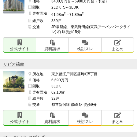
価格
3400万円台～5900万円台（予定）
間取
2LDK+S～3LDK
専有面積
2
2
61.98m
～71.89m
総戸数
389戸
交通
JR常磐線、東武野田線(東武アーバンパークライ
ン) 柏 駅徒歩15分
公式サイト
資料請求
検討スレ
まとめ
リビオ篠崎
所在地
東京都江戸川区篠崎町5丁目
価格
6,690万円
間取
3LDK
専有面積
62.10m²
総戸数
32戸
交通
都営新宿線 篠崎 駅 徒歩9分
公式サイト
資料請求
検討スレ
まとめ