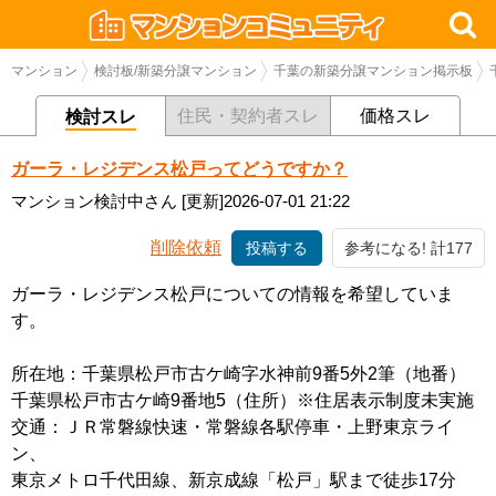
マンション
検討板/新築分譲マンション
千葉の新築分譲マンション掲示板
住民・契約者スレ
価格スレ
検討スレ
ガーラ・レジデンス松戸ってどうですか？
マンション検討中さん
[更新]2026-07-01 21:22
削除依頼
投稿する
参考になる! 計177
ガーラ・レジデンス松戸についての情報を希望していま
す。
所在地：千葉県松戸市古ケ崎字水神前9番5外2筆（地番）
千葉県松戸市古ケ崎9番地5（住所）※住居表示制度未実施
交通：ＪＲ常磐線快速・常磐線各駅停車・上野東京ライ
ン、
東京メトロ千代田線、新京成線「松戸」駅まで徒歩17分