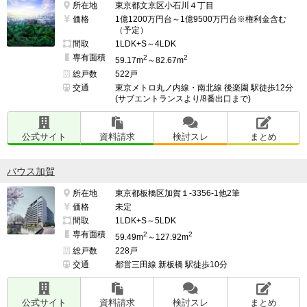
所在地
東京都文京区小石川４丁目
価格
1億1200万円台～1億9500万円台※権利金含む
（予定）
間取
1LDK+S～4LDK
専有面積
2
2
59.17m
～82.67m
総戸数
522戸
交通
東京メトロ丸ノ内線・南北線 後楽園 駅徒歩12分
(サブエントランスより/8番出口まで)
公式サイト
資料請求
検討スレ
まとめ
バウス加賀
所在地
東京都板橋区加賀１-3356-1他2筆
価格
未定
間取
1LDK+S～5LDK
専有面積
2
2
59.49m
～127.92m
総戸数
228戸
交通
都営三田線 新板橋 駅徒歩10分
公式サイト
資料請求
検討スレ
まとめ