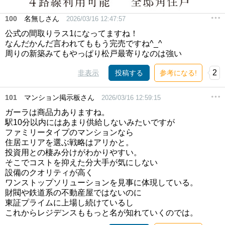
100
名無しさん
2026/03/16 12:47:57
公式の間取りラス1になってますね！
なんだかんだ言われてももう完売ですね^_^
周りの新築みてもやっぱり松戸最寄りなのは強い
2
非表示
投稿する
参考になる!
101
マンション掲示板さん
2026/03/16 12:59:15
ガーラは商品力ありますね。
駅10分以内にはあまり供給しないみたいですが
ファミリータイプのマンションなら
住居エリアを選ぶ戦略はアリかと。
投資用との棲み分けがわかりやすい。
そこでコストを抑えた分大手が気にしない
設備のクオリティが高く
ワンストップソリューションを見事に体現している。
財閥や鉄道系の不動産屋ではないのに
東証プライムに上場し続けているし
これからレジデンスももっと名が知れていくのでは。