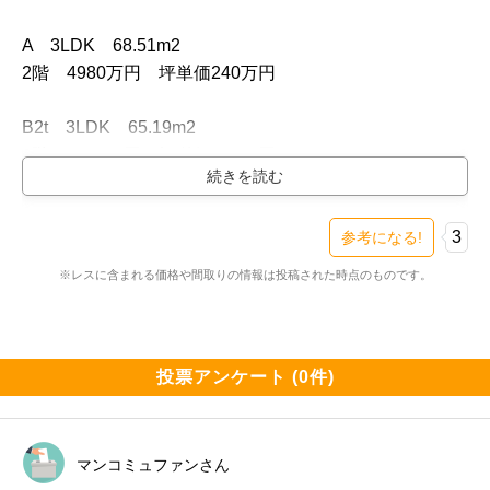
A　3LDK　68.51m2

2階　4980万円　坪単価240万円

B2t　3LDK　65.19m2

1階　4290万円　坪単価217万円

E　3LDK　68.78m2

4階　5080万円　坪単価244万円

3
参考になる!
※レスに含まれる価格や間取りの情報は投稿された時点のものです。
G1g　3LDK　62.01m2

1階　4200万円　坪単価223万円

B4　3LDK　65.19m2

投票アンケート (0件)
6階　4710万円　坪単価238万円

Dt　3LDK　59.4m2

マンコミュファンさん