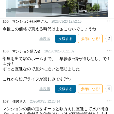
105
マンション検討中さん
2026/03/23 12:52:19
今後この価格で買える時代はまぁこないでしょうね
2
非表示
投稿する
参考になる!
106
マンション購入者
2026/03/25 00:11:39
部屋を出て駅のホームまで、「早歩き+信号待ちなし」で１
４分！
ずっと直進なので意外に近いと感じました！
これから松戸ライフが楽しみです(^^♪！
4
非表示
投稿する
参考になる!
107
住民さん
2026/03/25 12:23:14
マンションの前の道をずーっと駅方向に直進して水戸街道
でちょっと右曲がると信号はないけど横断歩道があります