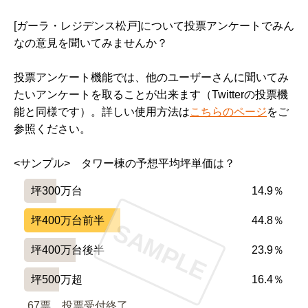
[ガーラ・レジデンス松戸]について投票アンケートでみん
なの意見を聞いてみませんか？
投票アンケート機能では、他のユーザーさんに聞いてみ
たいアンケートを取ることが出来ます（Twitterの投票機
能と同様です）。詳しい使用方法は
こちらのページ
をご
参照ください。
<サンプル>　タワー棟の予想平均坪単価は？
坪300万台
14.9％
坪400万台前半
44.8％
SAMPLE
坪400万台後半
23.9％
坪500万超
16.4％
67票　
投票受付終了