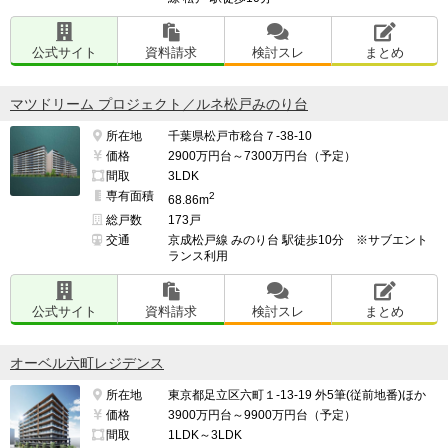
公式サイト
資料請求
検討スレ
まとめ
マツドリーム プロジェクト／ルネ松戸みのり台
所在地
千葉県松戸市稔台７-38-10
価格
2900万円台～7300万円台（予定）
間取
3LDK
専有面積
2
68.86m
総戸数
173戸
交通
京成松戸線 みのり台 駅徒歩10分 ※サブエント
ランス利用
公式サイト
資料請求
検討スレ
まとめ
オーベル六町レジデンス
所在地
東京都足立区六町１-13-19 外5筆(従前地番)ほか
価格
3900万円台～9900万円台（予定）
間取
1LDK～3LDK