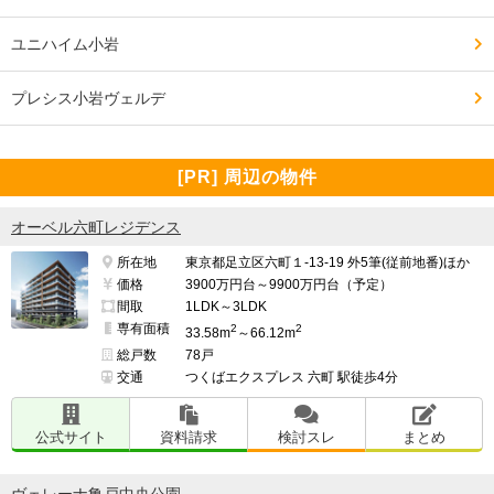
━━━━━━━━━━━━━━━━━━━

ユニハイム小岩
交通・アクセスで良い点、気になる点

━━━━━━━━━━━━━━━━━━━

プレシス小岩ヴェルデ
青砥駅およびお花茶屋駅まで徒歩でアクセス可能な立地
にあります。

[PR] 周辺の物件
特に青砥駅は京成電鉄の主要な分岐駅であり、都心方面
や成田空港方面へのアクセスに便利な拠点となっていま
オーベル六町レジデンス
す

所在地
東京都足立区六町１-13-19 外5筆(従前地番)ほか
価格
3900万円台～9900万円台（予定）
間取
1LDK～3LDK
最寄り駅まで徒歩で約15分の距離に位置しています。

専有面積
2
2
33.58m
～66.12m
総戸数
78戸
バスの利用はできないため、交通手段は徒歩が中心とな
交通
つくばエクスプレス 六町 駅徒歩4分
ります。

公式サイト
資料請求
検討スレ
まとめ
━━━━━━━━━━━━━━━━━━━
