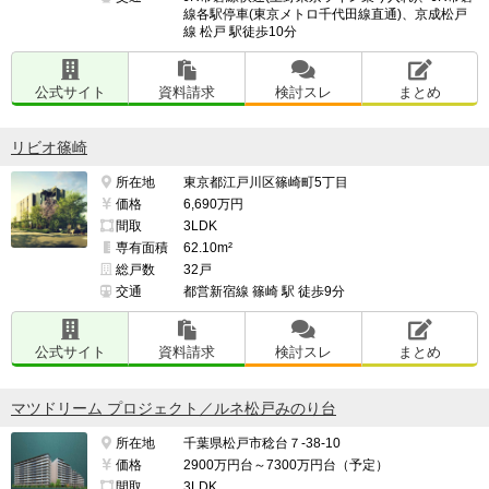
線各駅停車(東京メトロ千代田線直通)、京成松戸
━━━━━━━━━━━━━━━━━━━

線 松戸 駅徒歩10分
予算内に高層部屋を確保できました。

公式サイト
資料請求
検討スレ
まとめ
（※管理担当より）

リビオ篠崎
当コーナーでは、入居者・契約者の方からのクチコミを
所在地
東京都江戸川区篠崎町5丁目
募集しています。

価格
6,690万円
間取
3LDK
https://e-ma.co/q2FKk
専有面積
62.10m²
総戸数
32戸
交通
都営新宿線 篠崎 駅 徒歩9分
公式サイト
資料請求
検討スレ
まとめ
マツドリーム プロジェクト／ルネ松戸みのり台
所在地
千葉県松戸市稔台７-38-10
価格
2900万円台～7300万円台（予定）
間取
3LDK