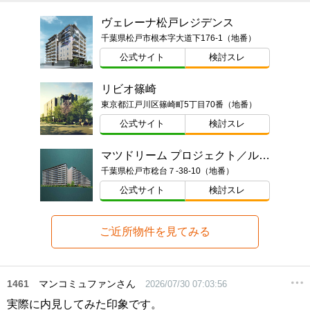
ヴェレーナ松戸レジデンス
千葉県松戸市根本字大道下176-1（地番）
公式サイト
検討スレ
リビオ篠崎
東京都江戸川区篠崎町5丁目70番（地番）
公式サイト
検討スレ
マツドリーム プロジェクト／ルネ松戸みのり台
千葉県松戸市稔台７-38-10（地番）
公式サイト
検討スレ
ご近所物件を見てみる
1461
マンコミュファンさん
2026/07/30 07:03:56
実際に内見してみた印象です。