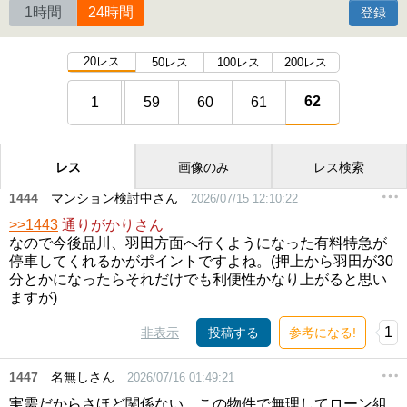
1時間
24時間
登録
20レス
50レス
100レス
200レス
62
1
59
60
61
レス
画像のみ
レス検索
1444
マンション検討中さん
2026/07/15 12:10:22
>>1443
通りがかりさん
なので今後品川、羽田方面へ行くようになった有料特急が
停車してくれるかがポイントですよね。(押上から羽田が30
分とかになったらそれだけでも利便性かなり上がると思い
ますが)
1
非表示
投稿する
参考になる!
1447
名無しさん
2026/07/16 01:49:21
実需だからさほど関係ない。この物件で無理してローン組