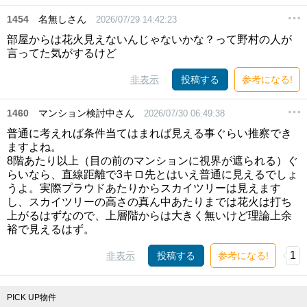
1454
名無しさん
2026/07/29 14:42:23
部屋からは花火見えないんじゃないかな？って野村の人が
言ってた気がするけど
非表示
投稿する
参考になる!
1460
マンション検討中さん
2026/07/30 06:49:38
普通に考えれば条件当てはまれば見える事ぐらい推察でき
ますよね。
8階あたり以上（目の前のマンションに視界が遮られる）ぐ
らいなら、直線距離で3キロ先とはいえ普通に見えるでしょ
うよ。実際プラウドあたりからスカイツリーは見えます
し、スカイツリーの高さの真ん中あたりまでは花火は打ち
上がるはずなので、上層階からは大きく無いけど理論上余
裕で見えるはず。
1
非表示
投稿する
参考になる!
PICK UP物件