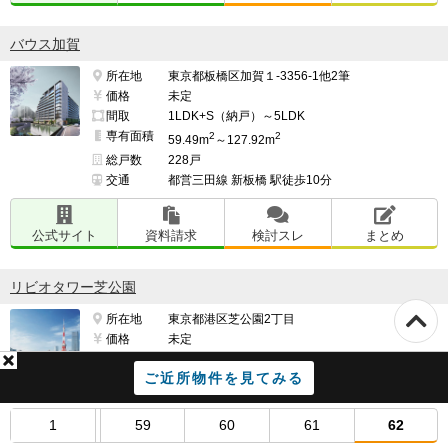
バウス加賀
所在地
東京都板橋区加賀１-3356-1他2筆
価格
未定
間取
1LDK+S（納戸）～5LDK
専有面積
2
2
59.49m
～127.92m
総戸数
228戸
交通
都営三田線 新板橋 駅徒歩10分
公式サイト
資料請求
検討スレ
まとめ
リビオタワー芝公園
所在地
東京都港区芝公園2丁目
価格
未定
間取
1LDK・2LDK
ご近所物件を見てみる
専有面積
57.64m²～81.22m²
総戸数
97戸
交通
都営浅草線 大門 駅 徒歩4分 （A6出入口）
1
59
60
61
62