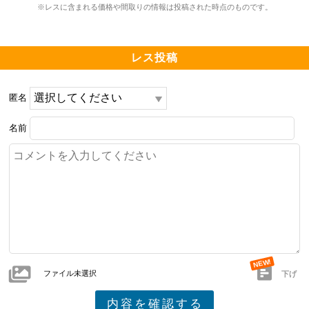
※レスに含まれる価格や間取りの情報は投稿された時点のものです。
━━━━━━━━━━━━━━━━━━━

設備や共用施設について良い点、気になる点

レス投稿
━━━━━━━━━━━━━━━━━━━

24時間いつでもごみ捨てが可能であり、生活の利便性が
高い点が特徴です。

匿名
名前
さらにペットに優しい設計となっており、動物と共に快
適に暮らすことができます。

加えて、屋上（ルーフ）が備えられているため、開放的
な空間を楽しむことができます。

エレベーターが一台のみのため、混雑が生じる可能性が
あります。

ファイル未選択
下げ
さらに駐車場は機械式が中心であり、利用に際して不便