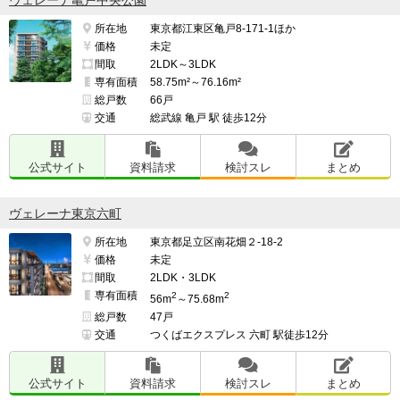
ヴェレーナ亀戸中央公園
治安・安全の面で良い点、気になる点

所在地
東京都江東区亀戸8-171-1ほか
━━━━━━━━━━━━━━━━━━━

価格
未定
同じ葛飾区内でも青砥駅やお花茶屋駅周辺などは、今の
間取
2LDK～3LDK
住まいの新小岩より「治安がマシ」と感じます。

専有面積
58.75m²～76.16m²
総戸数
66戸
交通
総武線 亀戸 駅 徒歩12分
また、駅周辺に風俗などの店は少ないため、比較的に安
心に過ごせるかと思います。

公式サイト
資料請求
検討スレ
まとめ
ヴェレーナ東京六町
お花茶屋駅周辺は「葛飾区平均より犯罪発生率が低い」
とされ、ファミリー層や女性の一人暮らしにも安心感が
所在地
東京都足立区南花畑２-18-2
価格
未定
ある反面、住宅街の細道は街灯が少なく夜間は暗い点が
間取
2LDK・3LDK
懸念点です

専有面積
2
2
56m
～75.68m
総戸数
47戸
交通
つくばエクスプレス 六町 駅徒歩12分
━━━━━━━━━━━━━━━━━━━

管理面で良い点、気になる点

公式サイト
資料請求
検討スレ
まとめ
━━━━━━━━━━━━━━━━━━━
