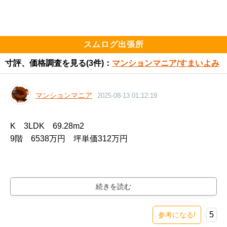
━━━━━━━━━━━━━━━━━━━

住まい環境について良い点、気になる点

━━━━━━━━━━━━━━━━━━━

スムログ出張所
交通の利便性が高く、日常生活において移動が快適であ
寸評、価格調査を見る
(3件)：
マンションマニア/すまいよみ
ることに加え、負担できる予算の範囲内で高層マンショ
ンを購入できる環境が整っています。

マンションマニア
2025-08-13 01:12:19
さらに周辺にはスーパーが多く、日々の買い物にも非常
に便利です。

K　3LDK　69.28m2

9階　6538万円　坪単価312万円
駅からはやや距離があり、徒歩以外の交通手段はなくバ
スも利用できません。

また、葛飾区に位置するため、地盤は比較的弱い点に留
意が必要です。

5
参考になる!