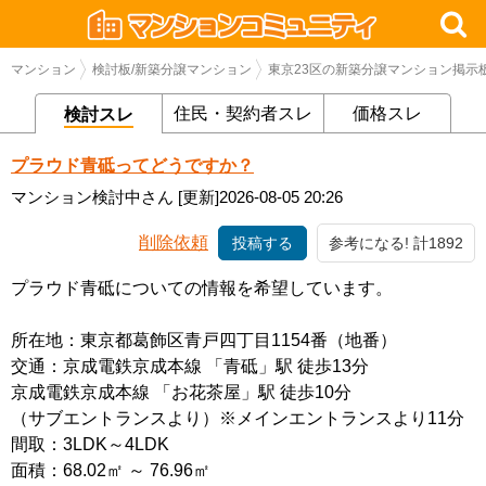
マンション
検討板/新築分譲マンション
東京23区の新築分譲マンション掲示
住民・契約者スレ
価格スレ
検討スレ
プラウド青砥ってどうですか？
マンション検討中さん
[更新]2026-08-05 20:26
削除依頼
投稿する
参考になる! 計1892
プラウド青砥についての情報を希望しています。
所在地：東京都葛飾区青戸四丁目1154番（地番）
交通：京成電鉄京成本線 「青砥」駅 徒歩13分
京成電鉄京成本線 「お花茶屋」駅 徒歩10分
（サブエントランスより）※メインエントランスより11分
間取：3LDK～4LDK
面積：68.02㎡ ～ 76.96㎡