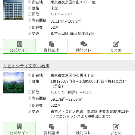
所在地
東京都文京区白山１-88-1他
価格
未定
間取
1LDK～3LDK
専有面積
2
2
31.11m
～103.3m
総戸数
52戸
交通
都営三田線 白山 駅徒歩2分
公式サイト
資料請求
検討スレ
まとめ
リビオシティ文京小石川
所在地
東京都文京区小石川４丁目
価格
1億1200万円台～1億9500万円台※権利金含む
（予定）
間取
1LDK+S（納戸）～4LDK
専有面積
2
2
59.17m
～82.67m
総戸数
522戸
交通
東京メトロ丸ノ内線・南北線 後楽園 駅徒歩12分
(サブエントランスより/8番出口まで)
公式サイト
資料請求
検討スレ
まとめ