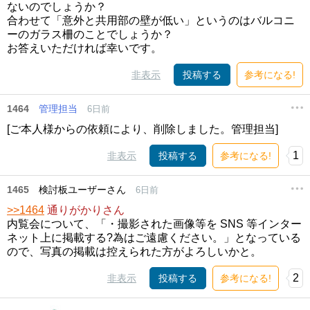
ないのでしょうか？
合わせて「意外と共用部の壁が低い」というのはバルコニ
ーのガラス柵のことでしょうか？
お答えいただければ幸いです。
非表示
投稿する
参考になる!
1464
管理担当
6日前
[ご本人様からの依頼により、削除しました。管理担当]
1
非表示
投稿する
参考になる!
1465
検討板ユーザーさん
6日前
>>1464
通りがかりさん
内覧会について、「・撮影された画像等を SNS 等インター
ネット上に掲載する?為はご遠慮ください。」となっている
ので、写真の掲載は控えられた方がよろしいかと。
2
非表示
投稿する
参考になる!