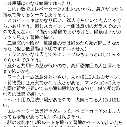
・共用部はかなり綺麗でゆったり。
・この戸数でエレベーター2つは少ないから、急ぎだったら
階段で降りるケースもありそう。
・スカイデッキはかなり広い。20人ぐらいいても入れるぐ
らいありそう。但しスカイツリー側は透明のガラスでない
ので見えない。14階から階段で上がるけど、階段は下がガ
ッツリ見えて普通に怖い。
・二重窓のお陰が、道路側の音は締めたら殆ど聞こえなか
った（但し低層階は不明ですすいません）
・テラスがかなり広くて外にテーブルちょっと出してみる
ぐらいもできそう。
・意外と共用部の壁が低いので、高所恐怖症の人は慣れる
まで怖いかも。
・ワークルームは意外と小さい、人が横に2人並ぶサイズ。
・荷物受けは充実でかなり広さがある。マンションに入っ
た際に荷物が届いてるか通知機能があるのと、鍵で受け取
れるのは楽で嬉しい。
・ペット用の足洗い場があるので、犬飼ってる人には嬉し
い。
・エレベーターは奥行きがあって、ベビーカーそのまま入
っても余裕があって広いのは良さそう。
・駅の改札までURルートを通って普通のペースで歩いたら