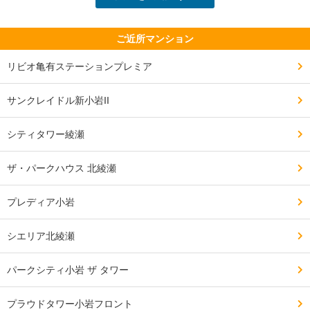
さを感じる場合があります。

ご近所マンション
━━━━━━━━━━━━━━━━━━━

リビオ亀有ステーションプレミア
周辺環境について良い点、気になる点

━━━━━━━━━━━━━━━━━━━

サンクレイドル新小岩II
1キロ以内に複数のスーパーがあり、日常の買い物に非
常に便利です。

シティタワー綾瀬
さらに近隣には公園が整備されており、自然を身近に感
ザ・パークハウス 北綾瀬
じながら快適に暮らすことができます。

プレディア小岩
隣接地に塗装工場がある、または道路に面しているた
シエリア北綾瀬
め、周辺環境において騒音や空気環境への影響が懸念さ
れる場合があります。

パークシティ小岩 ザ タワー
プラウドタワー小岩フロント