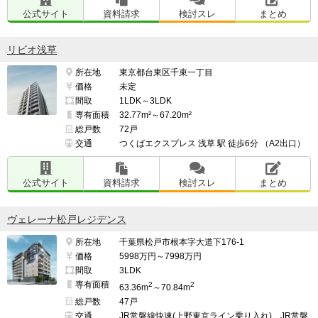
公式サイト
資料請求
検討スレ
まとめ
さらに高層階ならではの広い視野を確保でき、開放感の
ある住環境を享受できます。

リビオ浅草
所在地
東京都台東区千束一丁目
━━━━━━━━━━━━━━━━━━━

価格
未定
間取
1LDK～3LDK
このマンションの最も気になる点

専有面積
32.77m²～67.20m²
━━━━━━━━━━━━━━━━━━━

総戸数
72戸
物価高騰の中、今後の管理費用・修繕費用の変化

交通
つくばエクスプレス 浅草 駅 徒歩6分 （A2出口）
公式サイト
資料請求
検討スレ
まとめ
━━━━━━━━━━━━━━━━━━━

並行して検討したマンション名

ヴェレーナ松戸レジデンス
━━━━━━━━━━━━━━━━━━━

所在地
千葉県松戸市根本字大道下176-1
なし

価格
5998万円～7998万円
間取
3LDK
専有面積
2
2
63.36m
～70.84m
━━━━━━━━━━━━━━━━━━━

総戸数
47戸
交通
JR常磐線快速(上野東京ライン乗り入れ)、JR常磐
上記の中からマンションを選んだ理由
