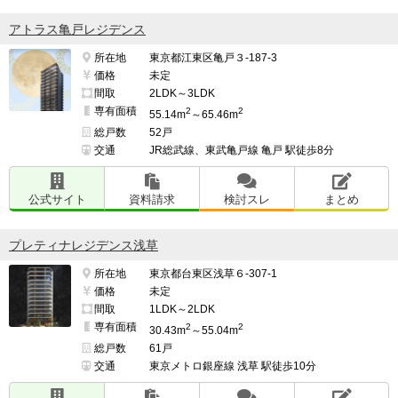
この物件は、野村不動産という大手企業によって管理さ
アトラス亀戸レジデンス
れているため、管理体制が整っており安心して暮らすこ
所在地
東京都江東区亀戸３-187-3
とができます。

価格
未定
間取
2LDK～3LDK
専有面積
2
2
55.14m
～65.46m
管理費が比較的高いと感じられる点が特徴です。

総戸数
52戸
交通
JR総武線、東武亀戸線 亀戸 駅徒歩8分
日常の維持管理に充実したサービスが含まれている可能
性がありますが、費用面では負担が大きいと考えられま
公式サイト
資料請求
検討スレ
まとめ
す。

プレティナレジデンス浅草
所在地
東京都台東区浅草６-307-1
━━━━━━━━━━━━━━━━━━━

価格
未定
このマンションの最も良い点

間取
1LDK～2LDK
専有面積
━━━━━━━━━━━━━━━━━━━

2
2
30.43m
～55.04m
総戸数
61戸
予算の範囲内で高層マンションを購入できる点が魅力で
交通
東京メトロ銀座線 浅草 駅徒歩10分
す。
