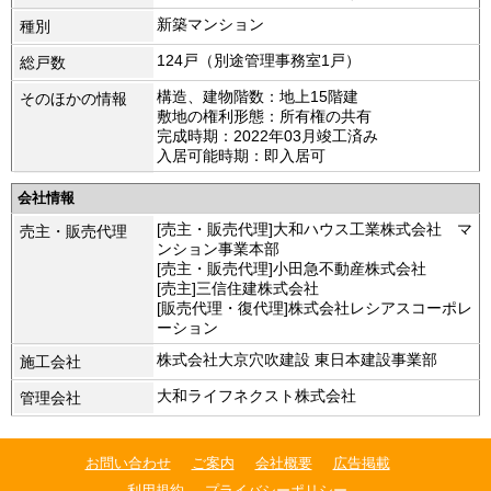
新築マンション
種別
124戸（別途管理事務室1戸）
総戸数
構造、建物階数：地上15階建
そのほかの情報
敷地の権利形態：所有権の共有
完成時期：2022年03月竣工済み
入居可能時期：即入居可
会社情報
[売主・販売代理]大和ハウス工業株式会社 マ
売主・販売代理
ンション事業本部
[売主・販売代理]小田急不動産株式会社
[売主]三信住建株式会社
[販売代理・復代理]株式会社レシアスコーポレ
ーション
株式会社大京穴吹建設 東日本建設事業部
施工会社
大和ライフネクスト株式会社
管理会社
お問い合わせ
ご案内
会社概要
広告掲載
利用規約
プライバシーポリシー