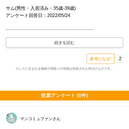
サム(男性・入居済み・35歳-39歳)

アンケート回答日：2022/05/24

━━━━━━━━━━━━━━━━━━━

購入物件

━━━━━━━━━━━━━━━━━━━

プレミスト金町（新築・3LDK・4600万円台）

検討スレ：
https://www.e-mansion.co.jp/bbs/th...
2
参考になる!
住民スレ：
https://www.e-mansion.co.jp/bbs/th...
※レスに含まれる価格や間取りの情報は投稿された時点のものです。
━━━━━━━━━━━━━━━━━━━

住まい環境について良い点、残念な点

━━━━━━━━━━━━━━━━━━━

投票アンケート (0件)
・駅近い(徒歩6分)+駅までの道大きな交差点なし(信号待
ち時間かからない)

マンコミュファンさん
・水戸街道の騒音はそこまでない
