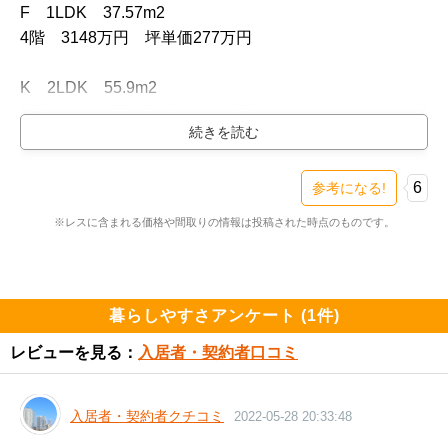
F　1LDK　37.57m2

4階　3148万円　坪単価277万円

K　2LDK　55.9m2

2階　4018万円　坪単価237万円

P　2LDK　49.84m2

4階　3898万円　坪単価258万円

6
参考になる!
※レスに含まれる価格や間取りの情報は投稿された時点のものです。
B　3LDK　75.47m2

3階　5398万円　坪単価236万円
暮らしやすさアンケート (1件)
レビューを見る：
入居者・契約者口コミ
入居者・契約者クチコミ
2022-05-28 20:33:48