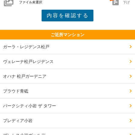
ファイル未選択
下げ
━━━━━━━━━━━━━━━━━━━

交通・アクセスで良い点、残念な点

━━━━━━━━━━━━━━━━━━━

ご近所マンション
・常磐線千代田線直通なので、都心部へのアクセス良い

ガーラ・レジデンス松戸
・南口側小岩までバス利用可能

ヴェレーナ松戸レジデンス
・新三郷のコストコ、イケアなど車で30分以内行けます

オハナ 松戸ガーデニア
プラウド青砥
・常磐線各停しかない

パークシティ小岩 ザ タワー
・21時以降JR本数若干減っています

プレディア小岩
・駅は狭いので結構混雑
