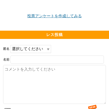
・リビング横の部屋はウォールドアなし

投票アンケートを作成してみる
━━━━━━━━━━━━━━━━━━━

周辺環境について良い点、残念な点

━━━━━━━━━━━━━━━━━━━

レス投稿
・近所の戸建や賃貸マンションもしっかり整備してま
す　

匿名
・マンション隣すぐ郵便局や子供センターあります　

名前
・水元公園ぎりぎり徒歩圏内

・再開発地域から若干ズレています　

・大型スーパーやレストランなどは駅前エリアまで行か
ないとなし
