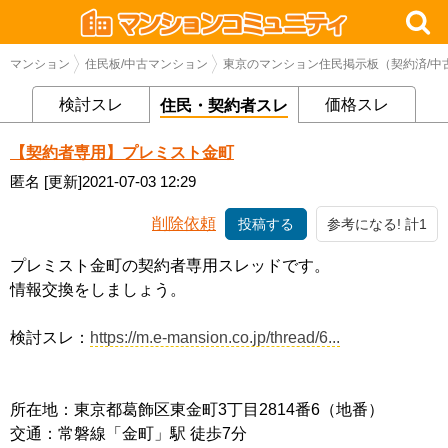
マンション
住民板/中古マンション
東京のマンション住民掲示板（契約済/中
検討スレ
価格スレ
住民・契約者スレ
【契約者専用】プレミスト金町
匿名
[更新]2021-07-03 12:29
削除依頼
投稿する
参考になる! 計1
プレミスト金町の契約者専用スレッドです。
情報交換をしましょう。
検討スレ：
https://m.e-mansion.co.jp/thread/6...
所在地：東京都葛飾区東金町3丁目2814番6（地番）
交通：常磐線「金町」駅 徒歩7分