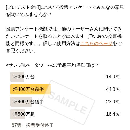
[プレミスト金町]について投票アンケートでみんなの意見
を聞いてみませんか？
・特になし

投票アンケート機能では、他のユーザーさんに聞いてみ
たいアンケートを取ることが出来ます（Twitterの投票機
━━━━━━━━━━━━━━━━━━━

能と同様です）。詳しい使用方法は
こちらのページ
をご
設備や共用施設について良い点、残念な点

参照ください。
━━━━━━━━━━━━━━━━━━━

・ディスポーザー、食洗器両方標準配置　

<サンプル>　タワー棟の予想平均坪単価は？
・下駄箱ではなくシューズインクローゼット　

坪300万台
14.9％
・キッチンや廊下LEDダウンライト配置、トイレ人感セ
坪400万台前半
44.8％
SAMPLE
ンサー標準配置

坪400万台後半
23.9％
・エレベーター2基

坪500万超
16.4％
67票　
投票受付終了