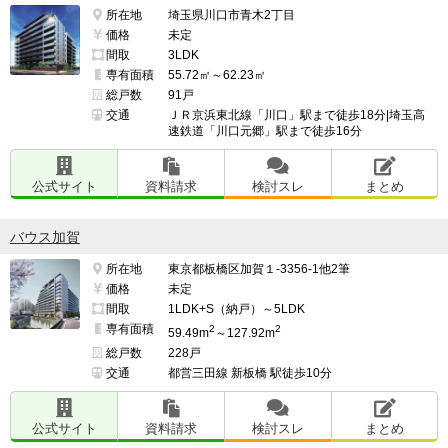
所在地
埼玉県川口市青木2丁目
価格
未定
間取
3LDK
専有面積
55.72㎡～62.23㎡
総戸数
91戸
交通
ＪＲ京浜東北線「川口」駅まで徒歩18分|埼玉高
速鉄道「川口元郷」駅まで徒歩16分
公式サイト
資料請求
検討スレ
まとめ
バウス加賀
所在地
東京都板橋区加賀１-3356-1他2筆
価格
未定
間取
1LDK+S（納戸）～5LDK
専有面積
2
2
59.49m
～127.92m
総戸数
228戸
交通
都営三田線 新板橋 駅徒歩10分
公式サイト
資料請求
検討スレ
まとめ