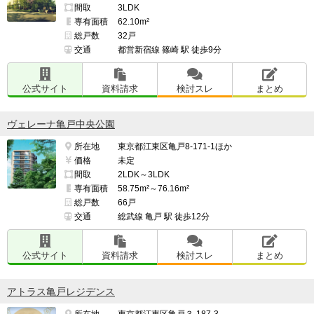
間取
3LDK
・クラッシィハウス亀有

専有面積
62.10m²
検討スレ：
https://www.e-mansion.co.jp/bbs/th...
総戸数
32戸
住民スレ：
https://www.e-mansion.co.jp/bbs/th...
交通
都営新宿線 篠崎 駅 徒歩9分
・レーベン立石 DUNAMIS

公式サイト
資料請求
検討スレ
まとめ
検討スレ：
https://www.e-mansion.co.jp/bbs/th...
ヴェレーナ亀戸中央公園
━━━━━━━━━━━━━━━━━━━

所在地
東京都江東区亀戸8-171-1ほか
上記の中からマンションを選んだ理由

価格
未定
━━━━━━━━━━━━━━━━━━━

間取
2LDK～3LDK
価格帯、駅からの距離、近所の街並みや専有部の設備

専有面積
58.75m²～76.16m²
総戸数
66戸
交通
総武線 亀戸 駅 徒歩12分
（※管理担当より）

公式サイト
資料請求
検討スレ
まとめ
当コーナーでは、入居者・契約者の方からのクチコミを
募集しています。

アトラス亀戸レジデンス
https://e-ma.co/q2FKk
所在地
東京都江東区亀戸３-187-3