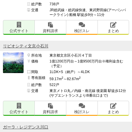
総戸数
738戸
交通
JR総武線・総武線快速、東武野田線(アーバンパ
ークライン) 船橋 駅徒歩9分～11分
公式サイト
資料請求
検討スレ
まとめ
リビオシティ文京小石川
所在地
東京都文京区小石川４丁目
価格
1億1200万円台～1億9500万円台※権利金含む
（予定）
間取
1LDK+S（納戸）～4LDK
専有面積
2
2
59.17m
～82.67m
総戸数
522戸
交通
東京メトロ丸ノ内線・南北線 後楽園 駅徒歩12分
(サブエントランスより/8番出口まで)
公式サイト
資料請求
検討スレ
まとめ
ガーラ・レジデンス川口