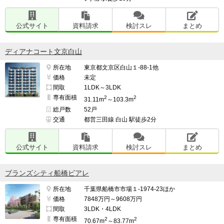
公式サイト
資料請求
検討スレ
まとめ
ディアナコート文京白山
所在地
東京都文京区白山１-88-1他
価格
未定
間取
1LDK～3LDK
専有面積
2
2
31.11m
～103.3m
総戸数
52戸
交通
都営三田線 白山 駅徒歩2分
公式サイト
資料請求
検討スレ
まとめ
ブランズシティ船橋ビアレ
所在地
千葉県船橋市市場１-1974-23ほか
価格
7848万円～9608万円
間取
3LDK・4LDK
専有面積
2
2
70.67m
～83.77m