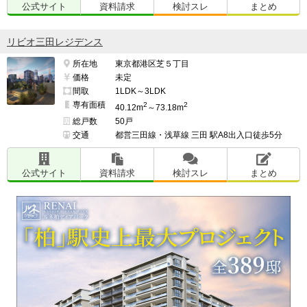
公式サイト
資料請求
検討スレ
まとめ
リビオ三田レジデンス
所在地
東京都港区芝５丁目
価格
未定
間取
1LDK～3LDK
専有面積
2
2
40.12m
～73.18m
総戸数
50戸
交通
都営三田線・浅草線 三田 駅A8出入口徒歩5分
公式サイト
資料請求
検討スレ
まとめ