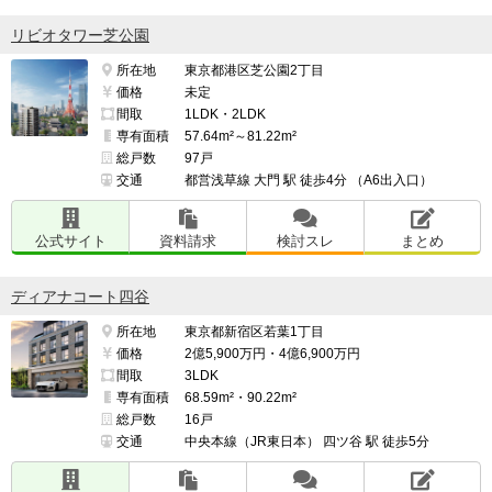
リビオタワー芝公園
所在地
東京都港区芝公園2丁目
価格
未定
間取
1LDK・2LDK
専有面積
57.64m²～81.22m²
総戸数
97戸
交通
都営浅草線 大門 駅 徒歩4分 （A6出入口）
公式サイト
資料請求
検討スレ
まとめ
ディアナコート四谷
所在地
東京都新宿区若葉1丁目
価格
2億5,900万円・4億6,900万円
間取
3LDK
専有面積
68.59m²・90.22m²
総戸数
16戸
交通
中央本線（JR東日本） 四ツ谷 駅 徒歩5分