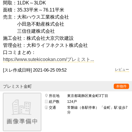
間取：1LDK～3LDK
面積：35.33平米～76.11平米
売主：大和ハウス工業株式会社
小田急不動産株式会社
三信住建株式会社
施工会社：株式会社大京穴吹建設
管理会社：大和ライフネクスト株式会社
口コミまとめ：
https://www.sutekicookan.com/プレミスト...
[スレ作成日時]
2021-06-25 09:52
レビュー
プレミスト金町
本物件
所在地
東京都葛飾区東金町3丁目
総戸数
124戸
交通
常磐線（各駅停車） 「金町」駅 徒歩7
分