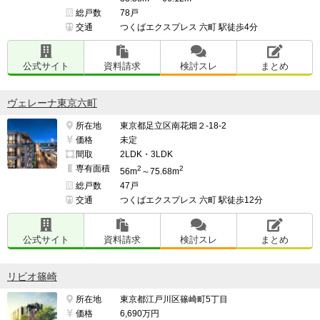
総戸数
78戸
交通
つくばエクスプレス 六町 駅徒歩4分
あと駅まで道は大きな交差点ないので、出勤する際信号
待ちの時間一切かからない

公式サイト
資料請求
検討スレ
まとめ
━━━━━━━━━━━━━━━━━━━

ヴェレーナ東京六町
このマンションの最も残念な点

所在地
東京都足立区南花畑２-18-2
━━━━━━━━━━━━━━━━━━━

価格
未定
ウォールドアがないこと

間取
2LDK・3LDK
専有面積
2
2
56m
～75.68m
総戸数
47戸
交通
つくばエクスプレス 六町 駅徒歩12分
━━━━━━━━━━━━━━━━━━━

並行して検討したマンション名

公式サイト
資料請求
検討スレ
まとめ
━━━━━━━━━━━━━━━━━━━

・ガーデンクロス東京王子

リビオ篠崎
検討スレ：
https://www.e-mansion.co.jp/bbs/th...
住民スレ：
https://www.e-mansion.co.jp/bbs/th...
所在地
東京都江戸川区篠崎町5丁目
価格
6,690万円