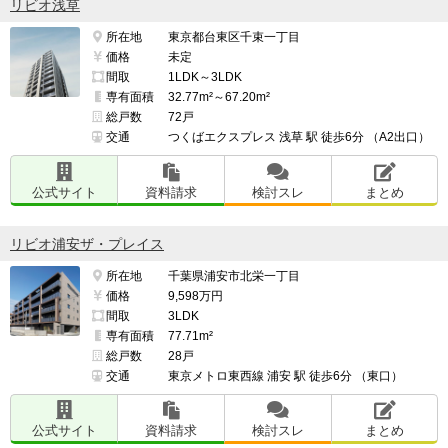
リビオ浅草
所在地
東京都台東区千束一丁目
価格
未定
間取
1LDK～3LDK
専有面積
32.77m²～67.20m²
総戸数
72戸
交通
つくばエクスプレス 浅草 駅 徒歩6分 （A2出口）
公式サイト
資料請求
検討スレ
まとめ
リビオ浦安ザ・プレイス
所在地
千葉県浦安市北栄一丁目
価格
9,598万円
間取
3LDK
専有面積
77.71m²
総戸数
28戸
交通
東京メトロ東西線 浦安 駅 徒歩6分 （東口）
公式サイト
資料請求
検討スレ
まとめ