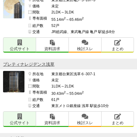
価格
未定
間取
2LDK～3LDK
専有面積
2
2
55.14m
～65.46m
総戸数
52戸
交通
JR総武線、東武亀戸線 亀戸 駅徒歩8分
公式サイト
資料請求
検討スレ
まとめ
プレティナレジデンス浅草
所在地
東京都台東区浅草６-307-1
価格
未定
間取
1LDK～2LDK
専有面積
2
2
30.43m
～55.04m
総戸数
61戸
交通
東京メトロ銀座線 浅草 駅徒歩10分
公式サイト
資料請求
検討スレ
まとめ