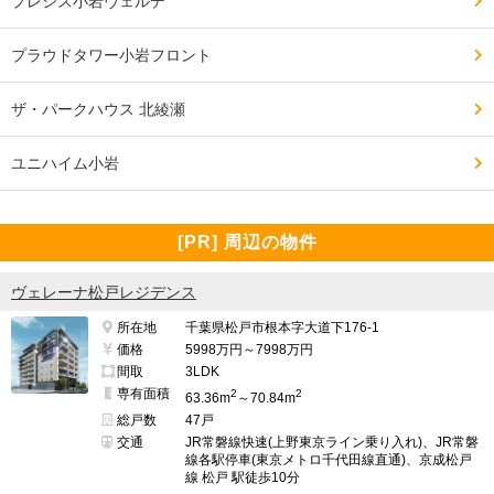
プレシス小岩ヴェルデ
━━━━━━━━━━━━━━━━━━━

プラウドタワー小岩フロント
治安・安全の面で良い点、残念な点

━━━━━━━━━━━━━━━━━━━

ザ・パークハウス 北綾瀬
・駅前地域ちょっとズレていますので、人混みあまりな
い

ユニハイム小岩
・商店街からマンションまでの道も結構明るいので、女
性一人歩くても心配なし

[PR] 周辺の物件
ヴェレーナ松戸レジデンス
・戸建住宅の横道入るとちょっと暗いエリアがありま
所在地
千葉県松戸市根本字大道下176-1
す。

価格
5998万円～7998万円
間取
3LDK
専有面積
2
2
63.36m
～70.84m
総戸数
47戸
━━━━━━━━━━━━━━━━━━━

交通
JR常磐線快速(上野東京ライン乗り入れ)、JR常磐
管理面で良い点、残念な点

線各駅停車(東京メトロ千代田線直通)、京成松戸
線 松戸 駅徒歩10分
━━━━━━━━━━━━━━━━━━━
