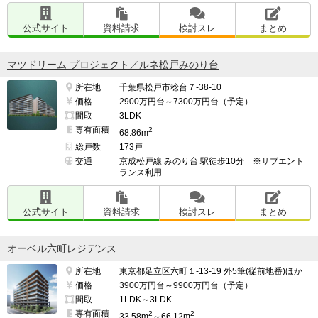
・通勤管理ですが、現時点見るとゴミ捨て場や廊下、ロ
ビーなどの清掃や整理はしっかりしています

公式サイト
資料請求
検討スレ
まとめ
・24時間ゴミ出すこと出来ること

マツドリーム プロジェクト／ルネ松戸みのり台
所在地
千葉県松戸市稔台７-38-10
価格
2900万円台～7300万円台（予定）
・ゴミ捨て場入ると、自宅のカギ持ってないと出られな
間取
3LDK
専有面積
2
いこと、入居初期や引き渡し説明する際明記されてない

68.86m
総戸数
173戸
交通
京成松戸線 みのり台 駅徒歩10分 ※サブエント
ランス利用
━━━━━━━━━━━━━━━━━━━

このマンションの最も良い点

公式サイト
資料請求
検討スレ
まとめ
━━━━━━━━━━━━━━━━━━━

駅からの距離、建物自体デザインや設備は一番気に入り
オーベル六町レジデンス
ました。

所在地
東京都足立区六町１-13-19 外5筆(従前地番)ほか
価格
3900万円台～9900万円台（予定）
近所の子育て施設や学校なども充実なので、DINKS世帯
間取
1LDK～3LDK
だけでなく子持ち世帯も住みやすい。

専有面積
2
2
33.58m
～66.12m