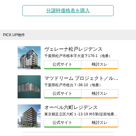
分譲時価格表を購入
PICK UP物件
ヴェレーナ松戸レジデンス
千葉県松戸市根本字大道下176-1（地番）
公式サイト
検討スレ
マツドリーム プロジェクト／ルネ松戸みのり台
千葉県松戸市稔台７-38-10（地番）
公式サイト
検討スレ
オーベル六町レジデンス
東京都足立区六町１-13-19 外5筆(従前地番)ほか
公式サイト
検討スレ