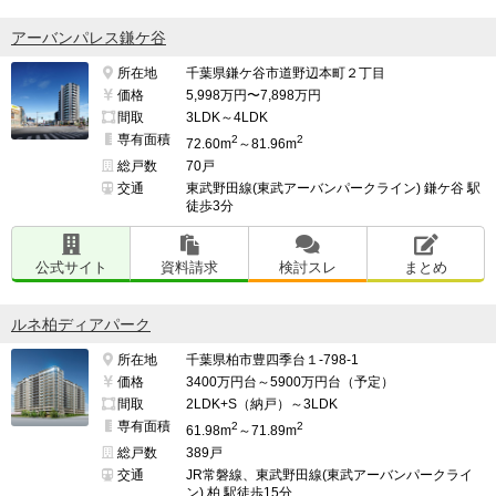
アーバンパレス鎌ケ谷
所在地
千葉県鎌ケ谷市道野辺本町２丁目
価格
5,998万円〜7,898万円
間取
3LDK～4LDK
専有面積
2
2
72.60m
～81.96m
総戸数
70戸
交通
東武野田線(東武アーバンパークライン) 鎌ケ谷 駅
徒歩3分
公式サイト
資料請求
検討スレ
まとめ
ルネ柏ディアパーク
所在地
千葉県柏市豊四季台１-798-1
価格
3400万円台～5900万円台（予定）
間取
2LDK+S（納戸）～3LDK
専有面積
2
2
61.98m
～71.89m
総戸数
389戸
交通
JR常磐線、東武野田線(東武アーバンパークライ
ン) 柏 駅徒歩15分