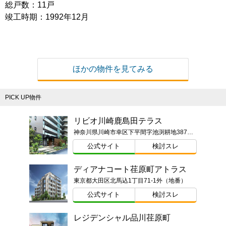
総戸数：11戸
竣工時期：1992年12月
ほかの物件を見てみる
PICK UP物件
リビオ川崎鹿島田テラス
神奈川県川崎市幸区下平間字池渕耕地387番1（地番）
公式サイト
検討スレ
ディアナコート荏原町アトラス
東京都大田区北馬込1丁目71-1外（地番）
公式サイト
検討スレ
レジデンシャル品川荏原町