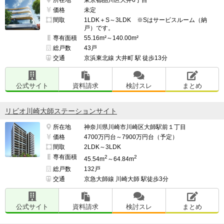
価格
未定
間取
1LDK＋S～3LDK ※Sはサービスルーム（納
戸）です。
専有面積
55.16m²～140.00m²
総戸数
43戸
交通
京浜東北線 大井町 駅 徒歩13分
公式サイト
資料請求
検討スレ
まとめ
リビオ川崎大師ステーションサイト
所在地
神奈川県川崎市川崎区大師駅前１丁目
価格
4700万円台～7900万円台（予定）
間取
2LDK～3LDK
専有面積
2
2
45.54m
～64.84m
総戸数
132戸
交通
京急大師線 川崎大師 駅徒歩3分
公式サイト
資料請求
検討スレ
まとめ