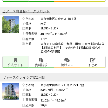
ピアース白金台パークフロント
所在地
東京都港区白金台３-48-8外
価格
未定
間取
1LDK～2LDK
専有面積
2
2
40.32m
～110.04m
総戸数
17戸
交通
東京メトロ南北線・都営三田線 白金台 駅徒歩7分
【2番出口利用】・徒歩4分【1番出口(6:00AM～
11:00PM)利用】
公式サイト
資料請求
検討スレ
まとめ
ヴァースクレイシアIDZ用賀
所在地
東京都世田谷区玉川台２-221-7他
価格
5340万円～8990万円
間取
1LDK・2LDK
専有面積
2
2
31.02m
～49.51m
総戸数
26戸