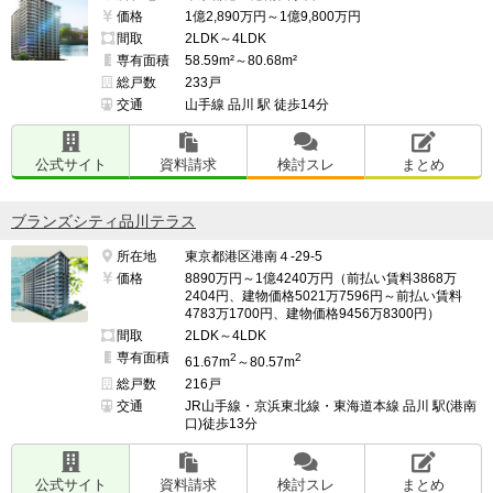
価格
1億2,890万円～1億9,800万円
間取
2LDK～4LDK
専有面積
58.59m²～80.68m²
総戸数
233戸
交通
山手線 品川 駅 徒歩14分
公式サイト
資料請求
検討スレ
まとめ
ブランズシティ品川テラス
所在地
東京都港区港南４-29-5
価格
8890万円～1億4240万円（前払い賃料3868万
2404円、建物価格5021万7596円～前払い賃料
4783万1700円、建物価格9456万8300円）
間取
2LDK～4LDK
専有面積
2
2
61.67m
～80.57m
総戸数
216戸
交通
JR山手線・京浜東北線・東海道本線 品川 駅(港南
口)徒歩13分
公式サイト
資料請求
検討スレ
まとめ