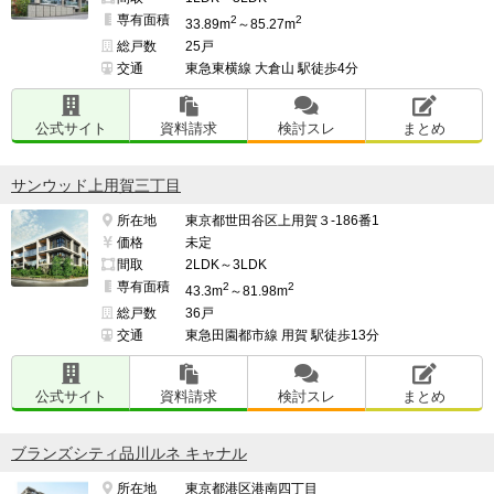
専有面積
2
2
33.89m
～85.27m
総戸数
25戸
交通
東急東横線 大倉山 駅徒歩4分
公式サイト
資料請求
検討スレ
まとめ
サンウッド上用賀三丁目
所在地
東京都世田谷区上用賀３-186番1
価格
未定
間取
2LDK～3LDK
専有面積
2
2
43.3m
～81.98m
総戸数
36戸
交通
東急田園都市線 用賀 駅徒歩13分
公式サイト
資料請求
検討スレ
まとめ
ブランズシティ品川ルネ キャナル
所在地
東京都港区港南四丁目