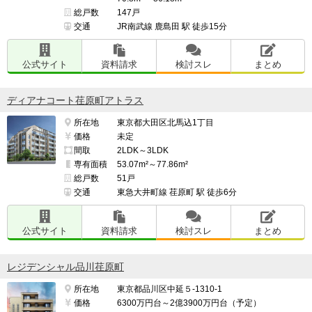
総戸数
147戸
交通
JR南武線 鹿島田 駅 徒歩15分
公式サイト
資料請求
検討スレ
まとめ
ディアナコート荏原町アトラス
所在地
東京都大田区北馬込1丁目
価格
未定
間取
2LDK～3LDK
専有面積
53.07m²～77.86m²
総戸数
51戸
交通
東急大井町線 荏原町 駅 徒歩6分
公式サイト
資料請求
検討スレ
まとめ
レジデンシャル品川荏原町
所在地
東京都品川区中延５-1310-1
価格
6300万円台～2億3900万円台（予定）