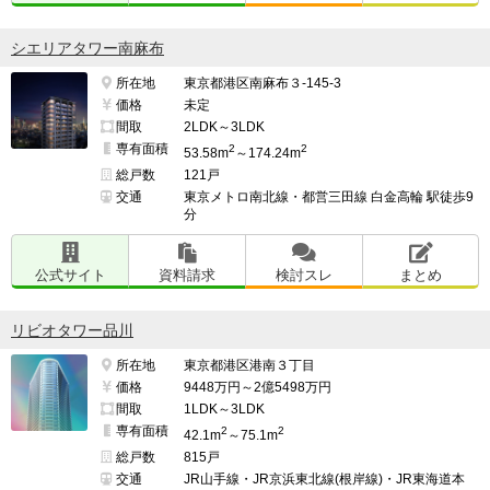
シエリアタワー南麻布
所在地
東京都港区南麻布３-145-3
価格
未定
間取
2LDK～3LDK
専有面積
2
2
53.58m
～174.24m
総戸数
121戸
交通
東京メトロ南北線・都営三田線 白金高輪 駅徒歩9
分
公式サイト
資料請求
検討スレ
まとめ
リビオタワー品川
所在地
東京都港区港南３丁目
価格
9448万円～2億5498万円
間取
1LDK～3LDK
専有面積
2
2
42.1m
～75.1m
総戸数
815戸
交通
JR山手線・JR京浜東北線(根岸線)・JR東海道本