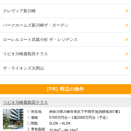
クレヴィア新川崎
パークホームズ新川崎ザ・ガーデン
ローレルコート武蔵小杉 ザ・レジデンス
リビオ川崎鹿島田テラス
ザ・ライオンズ大岡山
[PR] 周辺の物件
リビオ川崎鹿島田テラス
所在地
神奈川県川崎市幸区下平間字池渕耕地387番1
価格
5700万円台～1億2000万円台（予定）
間取
3LDK～4LDK
専有面積
2
2
70.8m
～86.18m