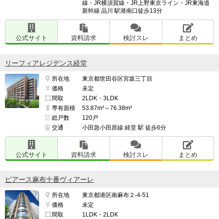
線・JR横須賀線・JR上野東京ライン・JR東海道
新幹線 品川 駅港南口徒歩13分
公式サイト
資料請求
検討スレ
まとめ
リーフィアレジデンス経堂
所在地
東京都世田谷区宮坂三丁目
価格
未定
間取
2LDK・3LDK
専有面積
53.87m²～76.38m²
総戸数
120戸
交通
小田急小田原線 経堂 駅 徒歩6分
公式サイト
資料請求
検討スレ
まとめ
ピアース麻布十番ヴィアーレ
所在地
東京都港区南麻布２-4-51
価格
未定
間取
1LDK・2LDK