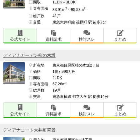
間取
1LDK～3LDK
専有面積
2
2
33.91m
～95.58m
総戸数
41戸
交通
東急大井町線 荏原町 駅 徒歩2分
公式サイト
資料請求
検討スレ
まとめ
ディアナガーデン柿の木坂
所在地
東京都目黒区柿の木坂2丁目
価格
1億7,990万円
間取
2LDK
専有面積
67.26m²
総戸数
19戸
交通
東急東横線 都立大学 駅 徒歩14分
公式サイト
資料請求
検討スレ
まとめ
ディアナコート大井町翠景
所在地
東京都品川区大井6丁目