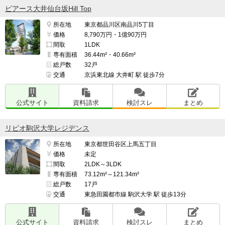
ピアース大井仙台坂Hill Top
所在地
東京都品川区南品川5丁目
価格
8,790万円・1億90万円
間取
1LDK
専有面積
36.44m²・40.66m²
総戸数
32戸
交通
京浜東北線 大井町 駅 徒歩7分
公式サイト
資料請求
検討スレ
まとめ
リビオ駒沢大学レジデンス
所在地
東京都世田谷区上馬五丁目
価格
未定
間取
2LDK～3LDK
専有面積
73.12m²～121.34m²
総戸数
17戸
交通
東急田園都市線 駒沢大学 駅 徒歩13分
公式サイト
資料請求
検討スレ
まとめ