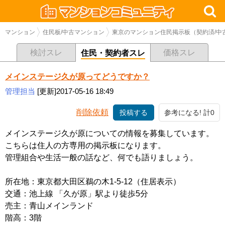
マンション
住民板/中古マンション
東京のマンション住民掲示板（契約済/中
検討スレ
価格スレ
住民・契約者スレ
メインステージ久が原ってどうですか？
管理担当
[更新]2017-05-16 18:49
削除依頼
投稿する
参考になる! 計0
メインステージ久が原についての情報を募集しています。
こちらは住人の方専用の掲示板になります。
管理組合や生活一般の話など、何でも語りましょう。
所在地：東京都大田区鵜の木1-5-12（住居表示）
交通：池上線 「久が原」駅より徒歩5分
売主：青山メインランド
階高：3階