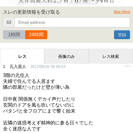
スレの更新情報を受け取る
Mail-Wind
1時間
24時間
登録
レス
画像のみ
レス検索
1
元入居人
2017/05/16 09:49:53
3階の元住人
夫婦で住んでる人居ます
隣の部屋だったけど壁が薄い為
日中夜 関係無くデカイ声だしたり
玄関のドアを風も吹いてないのに
バタン!と全フロアにまで響く始末
近隣の迷惑考えず精神的に参る日々でした
全く迷惑な人です