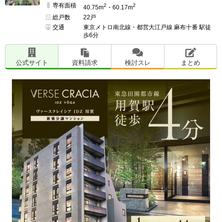
専有面積
2
2
40.75m
・60.17m
総戸数
22戸
交通
東京メトロ南北線・都営大江戸線 麻布十番 駅徒
歩6分
公式サイト
資料請求
検討スレ
まとめ