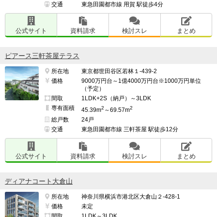
交通
東急田園都市線 用賀 駅徒歩4分
公式サイト
資料請求
検討スレ
まとめ
ピアース三軒茶屋テラス
所在地
東京都世田谷区若林１-439-2
価格
9000万円台～1億4000万円台※1000万円単位
（予定）
間取
1LDK+2S（納戸）～3LDK
専有面積
2
2
45.39m
～69.57m
総戸数
24戸
交通
東急田園都市線 三軒茶屋 駅徒歩12分
公式サイト
資料請求
検討スレ
まとめ
ディアナコート大倉山
所在地
神奈川県横浜市港北区大倉山２-428-1
価格
未定
間取
1LDK～3LDK