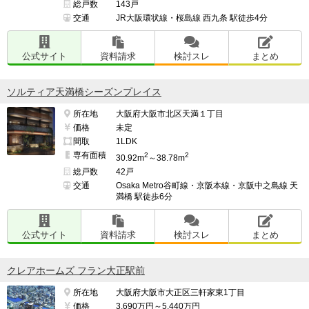
総戸数
143戸
交通
JR大阪環状線・桜島線 西九条 駅徒歩4分
公式サイト
資料請求
検討スレ
まとめ
ソルティア天満橋シーズンプレイス
所在地
大阪府大阪市北区天満１丁目
価格
未定
間取
1LDK
専有面積
2
2
30.92m
～38.78m
総戸数
42戸
交通
Osaka Metro谷町線・京阪本線・京阪中之島線 天
満橋 駅徒歩6分
公式サイト
資料請求
検討スレ
まとめ
クレアホームズ フラン大正駅前
所在地
大阪府大阪市大正区三軒家東1丁目
価格
3,690万円～5,440万円