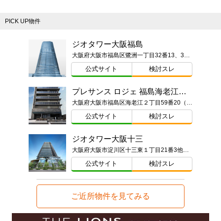
PICK UP物件
ジオタワー大阪福島
大阪府大阪市福島区鷺洲一丁目32番13、32番12、32番19、34番2、50番、51番1、53番1（地番）
公式サイト
検討スレ
プレサンス ロジェ 福島海老江シティパークス
大阪府大阪市福島区海老江２丁目59番20（地番）
公式サイト
検討スレ
ジオタワー大阪十三
大阪府大阪市淀川区十三東１丁目21番3他（地番）ほか
公式サイト
検討スレ
ご近所物件を見てみる