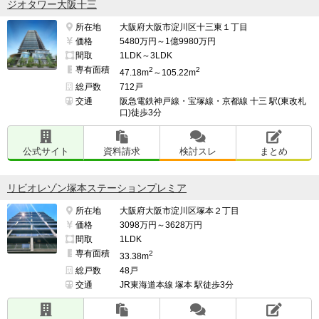
ジオタワー大阪十三
所在地
大阪府大阪市淀川区十三東１丁目
価格
5480万円～1億9980万円
間取
1LDK～3LDK
専有面積
2
2
47.18m
～105.22m
総戸数
712戸
交通
阪急電鉄神戸線・宝塚線・京都線 十三 駅(東改札
口)徒歩3分
公式サイト
資料請求
検討スレ
まとめ
リビオレゾン塚本ステーションプレミア
所在地
大阪府大阪市淀川区塚本２丁目
価格
3098万円～3628万円
間取
1LDK
専有面積
2
33.38m
総戸数
48戸
交通
JR東海道本線 塚本 駅徒歩3分