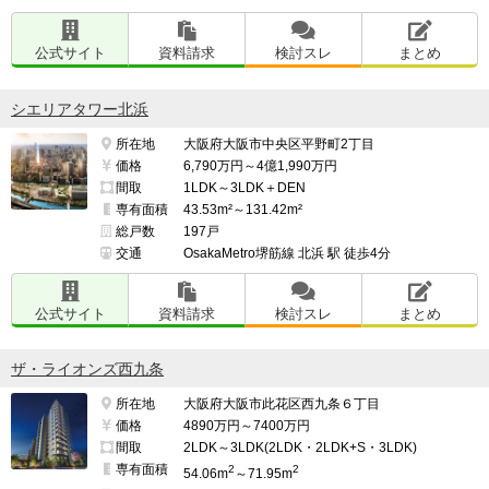
公式サイト
資料請求
検討スレ
まとめ
シエリアタワー北浜
所在地
大阪府大阪市中央区平野町2丁目
価格
6,790万円～4億1,990万円
間取
1LDK～3LDK＋DEN
専有面積
43.53m²～131.42m²
総戸数
197戸
交通
OsakaMetro堺筋線 北浜 駅 徒歩4分
公式サイト
資料請求
検討スレ
まとめ
ザ・ライオンズ西九条
所在地
大阪府大阪市此花区西九条６丁目
価格
4890万円～7400万円
間取
2LDK～3LDK(2LDK・2LDK+S・3LDK)
専有面積
2
2
54.06m
～71.95m