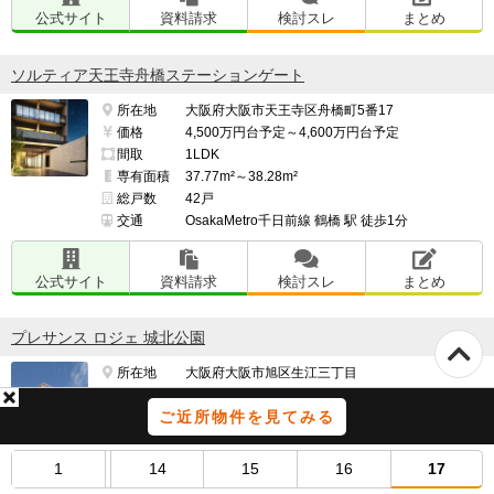
公式サイト
資料請求
検討スレ
まとめ
ソルティア天王寺舟橋ステーションゲート
所在地
大阪府大阪市天王寺区舟橋町5番17
価格
4,500万円台予定～4,600万円台予定
間取
1LDK
専有面積
37.77m²～38.28m²
総戸数
42戸
交通
OsakaMetro千日前線 鶴橋 駅 徒歩1分
公式サイト
資料請求
検討スレ
まとめ
プレサンス ロジェ 城北公園
所在地
大阪府大阪市旭区生江三丁目
価格
4,070万円～5,430万円
ご近所物件を見てみる
間取
2LDK・2LDK＋S・3LDK ※Sはサービスルーム
です。
専有面積
55.58m²～70.23m²
1
14
15
16
17
総戸数
212戸