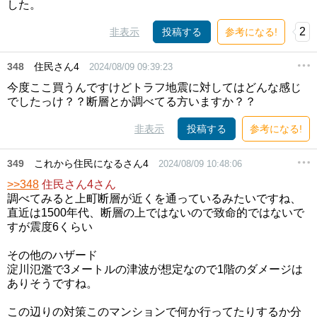
した。
2
非表示
投稿する
参考になる!
348
住民さん4
2024/08/09 09:39:23
今度ここ買うんですけどトラフ地震に対してはどんな感じ
でしたっけ？？断層とか調べてる方いますか？？
非表示
投稿する
参考になる!
349
これから住民になるさん4
2024/08/09 10:48:06
>>348
住民さん4さん
調べてみると上町断層が近くを通っているみたいですね、
直近は1500年代、断層の上ではないので致命的ではないで
すが震度6くらい
その他のハザード
淀川氾濫で3メートルの津波が想定なので1階のダメージは
ありそうですね。
この辺りの対策このマンションで何か行ってたりするか分