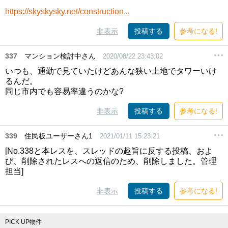
https://skyskysky.net/construction...
非表示
投稿する
参考になる!
337
マンション検討中さん
2020/08/22 23:43:02
いつも、通勤で見ていたけどあんな狭い土地でタワーいけ
るんだ。
同じ市内でも容易率違うのかな?
非表示
投稿する
参考になる!
339
住民板ユーザーさん1
2021/01/11 15:23:21
[No.338と本レスを、スレッドの趣旨に反する投稿、およ
び、削除されたレスへの返信のため、削除しました。管理
担当]
非表示
投稿する
参考になる!
PICK UP物件