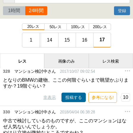
1時間
24時間
登録
20レス
50レス
100レス
200レス
17
1
14
15
16
レス
画像のみ
レス検索
328
マンション検討中さん
2017/10/07 09:02:54
となりのBMWの建物、ここの何階ぐらいまで眺望かぶりま
すか？19階ぐらい？
10
非表示
投稿する
参考になる!
330
マンション検討中さん
2018/04/04 06:38:28
中古で検討しているのものですが、ここのマンションはな
ぜ人気ないんでしょうか。
やはり立地が微妙なところですかね？