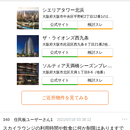
シエリアタワー北浜
大阪府大阪市中央区平野町2丁目12番1の1の一部（地番）
公式サイト
検討スレ
ザ・ライオンズ西九条
大阪府大阪市此花区西九条６丁目21番2他（地番）ほか
公式サイト
検討スレ
ソルティア天満橋シーズンプレイス
大阪府大阪市北区天満１丁目8-6（地番）
公式サイト
検討スレ
ご近所物件を見てみる
340
住民板ユーザーさん1
2021/07/18 03:38:12
スカイラウンジの利用時間や飲食に何か制限はありますで