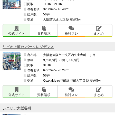
間取
1LDK・2LDK
専有面積
32.79m²～46.48m²
総戸数
56戸
交通
大阪環状線 大正 駅 徒歩3分
公式サイト
資料請求
検討スレ
まとめ
リビオ上町台 パークレジデンス
所在地
大阪府大阪市中央区内久宝寺町二丁目
価格
9,598万円～1億1,000万円
間取
3LDK
専有面積
67.02m²～70.24m²
総戸数
56戸
交通
OsakaMetro谷町線 谷町六丁目 駅 徒歩5分
公式サイト
資料請求
検討スレ
まとめ
シエリア大阪谷町