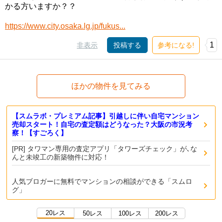
かる方いますか？？
https://www.city.osaka.lg.jp/fukus...
1
非表示
投稿する
参考になる!
ほかの物件を見てみる
【スムラボ・プレミアム記事】引越しに伴い自宅マンション
売却スタート！自宅の査定額はどうなった？大阪の市況考
察！【すごろく】
[PR] タワマン専用の査定アプリ「タワーズチェック」が､な
んと未竣工の新築物件に対応！
人気ブロガーに無料でマンションの相談ができる「スムロ
グ」
20レス
50レス
100レス
200レス