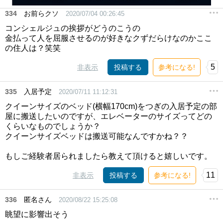
334
お前らクソ
2020/07/04 00:26:45
コンシェルジュの挨拶がどうのこうの
金払って人を屈服させるのが好きなクずだらけなのかここ
の住人は？笑笑
5
非表示
投稿する
参考になる!
335
入居予定
2020/07/11 11:12:31
クイーンサイズのベッド(横幅170cm)をつぎの入居予定の部
屋に搬送したいのですが、エレベーターのサイズってどの
くらいなものでしょうか？
クイーンサイズベッドは搬送可能なんですかね？？
もしご経験者居られましたら教えて頂けると嬉しいです。
11
非表示
投稿する
参考になる!
336
匿名さん
2020/08/22 15:25:08
眺望に影響出そう