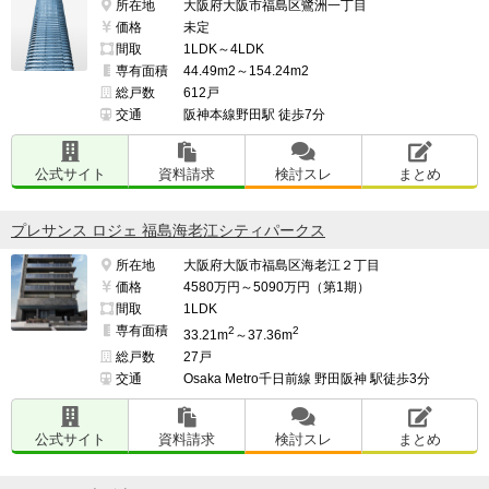
所在地
大阪府大阪市福島区鷺洲一丁目
価格
未定
間取
1LDK～4LDK
専有面積
44.49m2～154.24m2
総戸数
612戸
交通
阪神本線野田駅 徒歩7分
公式サイト
資料請求
検討スレ
まとめ
プレサンス ロジェ 福島海老江シティパークス
所在地
大阪府大阪市福島区海老江２丁目
価格
4580万円～5090万円（第1期）
間取
1LDK
専有面積
2
2
33.21m
～37.36m
総戸数
27戸
交通
Osaka Metro千日前線 野田阪神 駅徒歩3分
公式サイト
資料請求
検討スレ
まとめ