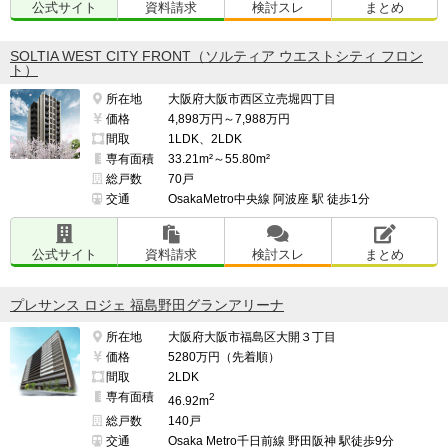
公式サイト
資料請求
検討スレ
まとめ
SOLTIA WEST CITY FRONT（ソルティア ウエストシティ フロン
ト）
所在地
大阪府大阪市西区立売堀四丁目
価格
4,898万円～7,988万円
間取
1LDK、2LDK
専有面積
33.21m²～55.80m²
総戸数
70戸
交通
OsakaMetro中央線 阿波座 駅 徒歩1分
公式サイト
資料請求
検討スレ
まとめ
プレサンス ロジェ 福島野田グランアリーナ
所在地
大阪府大阪市福島区大開３丁目
価格
5280万円（先着順）
間取
2LDK
専有面積
2
46.92m
総戸数
140戸
交通
Osaka Metro千日前線 野田阪神 駅徒歩9分