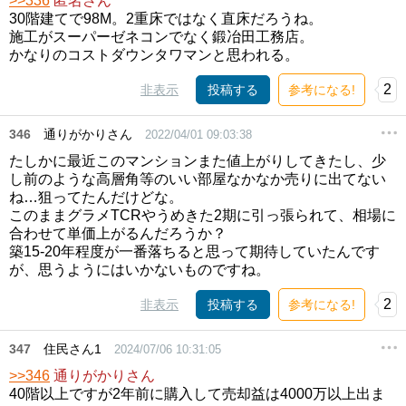
>>336
匿名さん
30階建てで98M。2重床ではなく直床だろうね。
施工がスーパーゼネコンでなく鍛冶田工務店。
かなりのコストダウンタワマンと思われる。
2
非表示
投稿する
参考になる!
346
通りがかりさん
2022/04/01 09:03:38
たしかに最近このマンションまた値上がりしてきたし、少
し前のような高層角等のいい部屋なかなか売りに出てない
ね…狙ってたんだけどな。
このままグラメTCRやうめきた2期に引っ張られて、相場に
合わせて単価上がるんだろうか？
築15-20年程度が一番落ちると思って期待していたんです
が、思うようにはいかないものですね。
2
非表示
投稿する
参考になる!
347
住民さん1
2024/07/06 10:31:05
>>346
通りがかりさん
40階以上ですが2年前に購入して売却益は4000万以上出ま