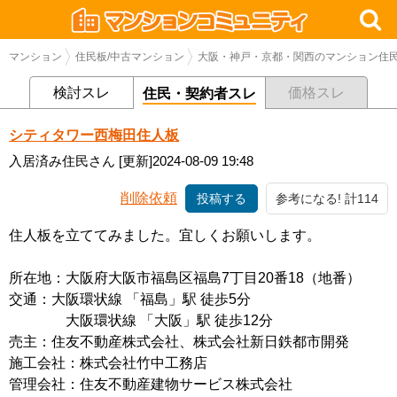
マンション
住民板/中古マンション
大阪・神戸・京都・関西のマンション住民
検討スレ
価格スレ
住民・契約者スレ
シティタワー西梅田住人板
入居済み住民さん
[更新]2024-08-09 19:48
削除依頼
投稿する
参考になる! 計114
住人板を立ててみました。宜しくお願いします。
所在地：大阪府大阪市福島区福島7丁目20番18（地番）
交通：大阪環状線 「福島」駅 徒歩5分
大阪環状線 「大阪」駅 徒歩12分
売主：住友不動産株式会社、株式会社新日鉄都市開発
施工会社：株式会社竹中工務店
管理会社：住友不動産建物サービス株式会社