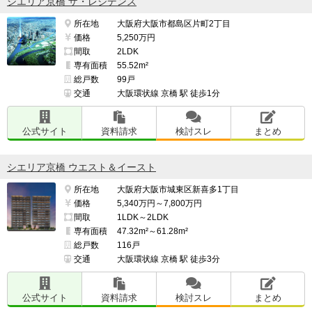
シエリア京橋 ザ・レジデンス
所在地
大阪府大阪市都島区片町2丁目
価格
5,250万円
間取
2LDK
専有面積
55.52m²
総戸数
99戸
交通
大阪環状線 京橋 駅 徒歩1分
公式サイト
資料請求
検討スレ
まとめ
シエリア京橋 ウエスト＆イースト
所在地
大阪府大阪市城東区新喜多1丁目
価格
5,340万円～7,800万円
間取
1LDK～2LDK
専有面積
47.32m²～61.28m²
総戸数
116戸
交通
大阪環状線 京橋 駅 徒歩3分
公式サイト
資料請求
検討スレ
まとめ