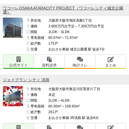
ワコーレOSAKA ATARACITY PROJECT（ワコーレシティ城北公園
通）
所在地
大阪府大阪市旭区高殿1丁目
価格
3,900万円台予定～7,300万円台予定
間取
2LDK・3LDK
専有面積
60.07m²～71.87m²
総戸数
175戸
交通
おおさか東線 城北公園通 駅 徒歩7分
公式サイト
資料請求
検討スレ
まとめ
ジェイグラン シティ 淡路
所在地
大阪府大阪市東淀川区菅原六丁目
価格
未定
間取
2LDK～4LDK
専有面積
60.30m²～108.93m²
総戸数
261戸
交通
おおさか東線 JR淡路 駅 徒歩6分