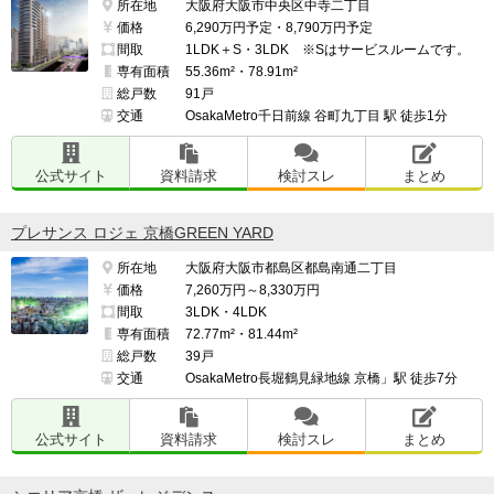
所在地
大阪府大阪市中央区中寺二丁目
価格
6,290万円予定・8,790万円予定
間取
1LDK＋S・3LDK ※Sはサービスルームです。
専有面積
55.36m²・78.91m²
総戸数
91戸
交通
OsakaMetro千日前線 谷町九丁目 駅 徒歩1分
公式サイト
資料請求
検討スレ
まとめ
プレサンス ロジェ 京橋GREEN YARD
所在地
大阪府大阪市都島区都島南通二丁目
価格
7,260万円～8,330万円
間取
3LDK・4LDK
専有面積
72.77m²・81.44m²
総戸数
39戸
交通
OsakaMetro長堀鶴見緑地線 京橋」駅 徒歩7分
公式サイト
資料請求
検討スレ
まとめ