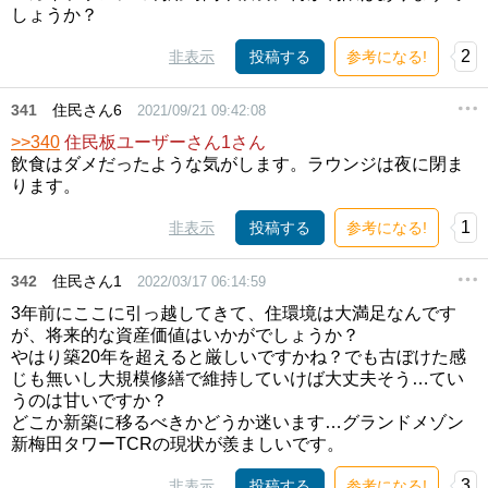
しょうか？
2
非表示
投稿する
参考になる!
341
住民さん6
2021/09/21 09:42:08
>>340
住民板ユーザーさん1さん
飲食はダメだったような気がします。ラウンジは夜に閉ま
ります。
1
非表示
投稿する
参考になる!
342
住民さん1
2022/03/17 06:14:59
3年前にここに引っ越してきて、住環境は大満足なんです
が、将来的な資産価値はいかがでしょうか？
やはり築20年を超えると厳しいですかね？でも古ぼけた感
じも無いし大規模修繕で維持していけば大丈夫そう…てい
うのは甘いですか？
どこか新築に移るべきかどうか迷います…グランドメゾン
新梅田タワーTCRの現状が羨ましいです。
3
非表示
投稿する
参考になる!