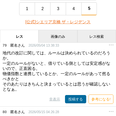
5
1
2
3
4
[公式]シエリア京橋 ザ・レジデンス
レス
画像のみ
レス検索
79
匿名さん
2026/05/04 13:38:33
地代の改訂に関しては、ルールは決められているのだろう
か。
一定のルールがないと、借りている側としては安定感がな
いので、正直困る。
物価指数と連携しているとか、一定のルールがあって然る
べきかと
そのあたりはきちんと決まっているとは思うが確認しない
となぁ。
非表示
投稿する
参考になる!
80
匿名さん
2026/05/15 04:26:28