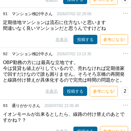
91
マンション検討中さん
2026/07/02 02:29:09
定期借地マンションは流石に仕方ないと思います
間違いなく良いマンションだと思うんですけどね
非表示
投稿する
参考になる!
92
マンション検討中さん
2026/07/02 13:13:35
OBP勤務の方には最高な立地です。
今は賃貸も値上がりしているので、売れなければ定期借家
で回すだけなので誰も困りません。そろそろ京橋の再開発
と線路付け替えが具体化するので完売は時間の問題かと。
2
非表示
投稿する
参考になる!
93
通りがかりさん
2026/07/02 22:05:40
イオンモールが出来るとしたら、線路の付け替えのあとで
すかね？？