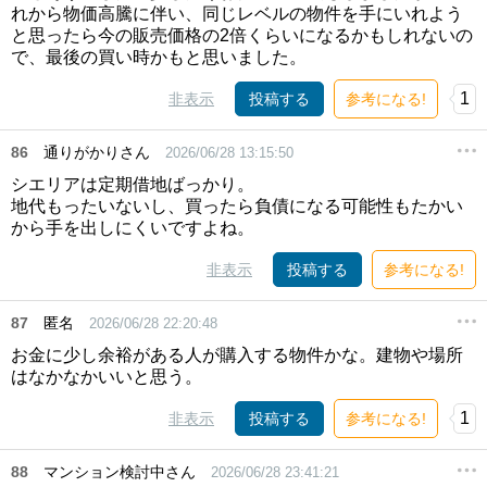
れから物価高騰に伴い、同じレベルの物件を手にいれよう
と思ったら今の販売価格の2倍くらいになるかもしれないの
で、最後の買い時かもと思いました。
1
非表示
投稿する
参考になる!
86
通りがかりさん
2026/06/28 13:15:50
シエリアは定期借地ばっかり。
地代もったいないし、買ったら負債になる可能性もたかい
から手を出しにくいですよね。
非表示
投稿する
参考になる!
87
匿名
2026/06/28 22:20:48
お金に少し余裕がある人が購入する物件かな。建物や場所
はなかなかいいと思う。
1
非表示
投稿する
参考になる!
88
マンション検討中さん
2026/06/28 23:41:21