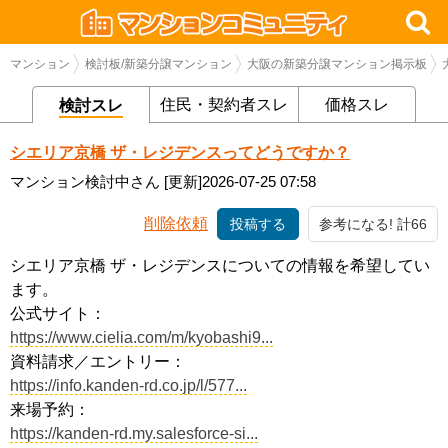
マンション
検討板/新築分譲マンション
大阪の新築分譲マンション掲示板
住民・契約者スレ
価格スレ
検討スレ
シエリア京橋 ザ・レジデンスってどうですか？
マンション検討中さん
[更新]2026-07-25 07:58
削除依頼
投稿する
参考になる! 計66
シエリア京橋 ザ・レジデンスについての情報を希望してい
ます。
公式サイト：
https://www.cielia.com/m/kyobashi9...
資料請求／エントリー：
https://info.kanden-rd.co.jp/l/577...
来場予約：
https://kanden-rd.my.salesforce-si...