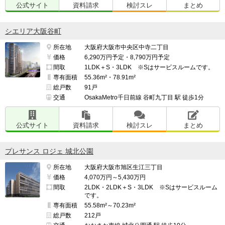
公式サイト
資料請求
検討スレ
まとめ
シエリア大阪谷町
所在地
大阪府大阪市中央区中寺二丁目
価格
6,290万円予定・8,790万円予定
間取
1LDK＋S・3LDK ※Sはサービスルームです。
専有面積
55.36m²・78.91m²
総戸数
91戸
交通
OsakaMetro千日前線 谷町九丁目 駅 徒歩1分
公式サイト
資料請求
検討スレ
まとめ
プレサンス ロジェ 城北公園
所在地
大阪府大阪市旭区生江三丁目
価格
4,070万円～5,430万円
間取
2LDK・2LDK＋S・3LDK ※Sはサービスルーム
です。
専有面積
55.58m²～70.23m²
総戸数
212戸