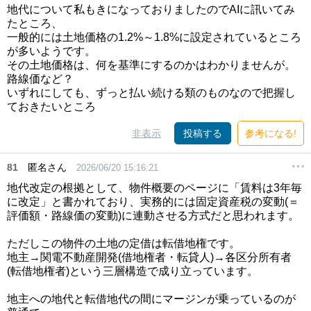
地代について私もきになっておりましたのでAIに訊いてみ
たところ、
一般的には土地価格の1.2%～1.8%に設定されているところ
が多いようです。
その土地価格は、何を基準にするのかはわかりませんが。
路線価など？
いずれにしても、ずっと払い続ける類のものなので把握し
ておきたいところ
非表示
投稿する
参考になる!
81
匿名さん
2026/06/20 15:16:21
地代改定の根拠として、物件概要のページに「賃料は3年毎
に改定」と書かれており、実務的には固定資産税の変動(＝
評価額・路線価の変動)に連動させる方式だと思われます。
ただしこの物件の土地の定借は転借地権です。
地主→関電不動産開発(借地権者・転貸人)→各区分所有者
(転借地権者)という三層構造で成り立っています。
地主への地代と転借地代の間にマージンが乗っているのが