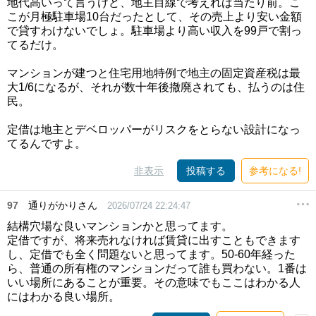
地代高いって言うけど、地主目線で考えれば当たり前。こ
こが月極駐車場10台だったとして、その売上より安い金額
で貸すわけないでしょ。駐車場より高い収入を99戸で割っ
てるだけ。
マンションが建つと住宅用地特例で地主の固定資産税は最
大1/6になるが、それが数十年後撤廃されても、払うのは住
民。
定借は地主とデベロッパーがリスクをとらない設計になっ
てるんですよ。
非表示
投稿する
参考になる!
97
通りがかりさん
2026/07/24 22:24:47
結構穴場な良いマンションかと思ってます。
定借ですが、将来売れなければ賃貸に出すこともできます
し、定借でも全く問題ないと思ってます。50-60年経った
ら、普通の所有権のマンションだって誰も買わない。1番は
いい場所にあることが重要。その意味でもここはわかる人
にはわかる良い場所。