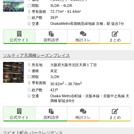
間取
3LDK・4LDK
専有面積
72.77m²・81.44m²
総戸数
39戸
交通
OsakaMetro長堀鶴見緑地線 京橋」駅 徒歩7分
公式サイト
資料請求
検討スレ
まとめ
ソルティア天満橋シーズンプレイス
所在地
大阪府大阪市北区天満１丁目
価格
未定
間取
1LDK
専有面積
2
2
30.92m
～38.78m
総戸数
42戸
交通
Osaka Metro谷町線・京阪本線・京阪中之島線 天
満橋 駅徒歩6分
公式サイト
資料請求
検討スレ
まとめ
リビオ上町台 パークレジデンス