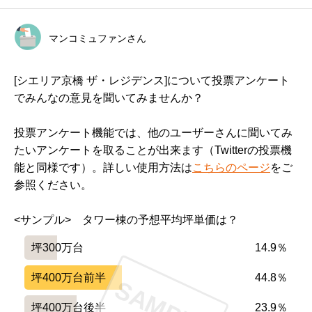
マンコミュファンさん
[シエリア京橋 ザ・レジデンス]について投票アンケート
でみんなの意見を聞いてみませんか？
投票アンケート機能では、他のユーザーさんに聞いてみ
たいアンケートを取ることが出来ます（Twitterの投票機
能と同様です）。詳しい使用方法は
こちらのページ
をご
参照ください。
<サンプル>　タワー棟の予想平均坪単価は？
坪300万台
14.9％
坪400万台前半
44.8％
SAMPLE
坪400万台後半
23.9％