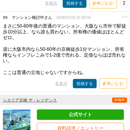
2
非表示
投稿する
参考になる!
98
マンション検討中さん
2026/07/24 22:58:04
まさに50-60年後の普通のマンション、大阪なら市外で駅徒
歩10分以上、なら誰も買わない。所有権の価値はほとんど
ゼロ。
逆に大阪市内なら50-60年の京橋徒歩1分マンション、所有
権ならインフレこみで1-2億で売れる。定借ならほぼ売れな
い。
ここは普通の立地じゃないですからね。
非表示
投稿する
参考になる!
シエリア京橋 ザ・レジデンス
本物件
公式サイト
資料請求／エントリー