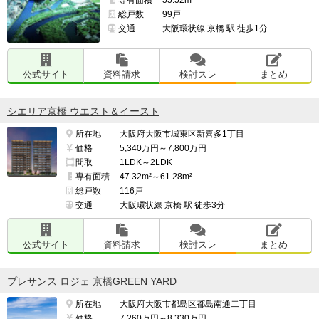
総戸数
99戸
交通
大阪環状線 京橋 駅 徒歩1分
公式サイト
資料請求
検討スレ
まとめ
シエリア京橋 ウエスト＆イースト
所在地
大阪府大阪市城東区新喜多1丁目
価格
5,340万円～7,800万円
間取
1LDK～2LDK
専有面積
47.32m²～61.28m²
総戸数
116戸
交通
大阪環状線 京橋 駅 徒歩3分
公式サイト
資料請求
検討スレ
まとめ
プレサンス ロジェ 京橋GREEN YARD
所在地
大阪府大阪市都島区都島南通二丁目
価格
7,260万円～8,330万円