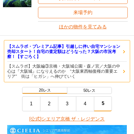
来場予約
ほかの物件を見てみる
【スムラボ・プレミアム記事】引越しに伴い自宅マンション
売却スタート！自宅の査定額はどうなった？大阪の市況考
察！【すごろく】
【スムラボ】大阪編③京橋・大阪城公園・森ノ宮／大阪の中
心は『大阪城』になりえるのか “大阪東西軸復権の重要エ
リア” 街は「ヒガシ」へ伸びていく
20レス
50レス
5
1
2
3
4
[公式]シエリア京橋 ザ・レジデンス