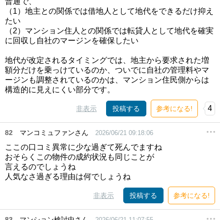
普通で、
（1）地主との関係では借地人として地代をできるだけ抑え
たい
（2）マンション住人との関係では転貸人として地代を確実
に回収し自社のマージンを確保したい
地代が改定されるタイミングでは、地主から要求された増
額分だけを乗っけているのか、ついでに自社の管理料やマ
ージンも調整されているのかは、マンション住民側からは
構造的に見えにくい部分です。
4
非表示
投稿する
参考になる!
82
マンコミュファンさん
2026/06/21 09:18:06
ここの口コミ異常に少な過ぎて死んでますね
おそらくこの物件の成約状況も同じことが
言えるのでしょうね
人気なさ過ぎる理由は何でしょうね
非表示
投稿する
参考になる!
83
マンション検討中さん
2026/06/21 11:07:55