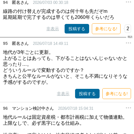
94
匿名さん
2026/07/03 00:30:18
線路の付け替えが完成するのは何十年も先だぞm
延期延期で完了するのは早くても2060年くらいだろ
2
非表示
投稿する
参考になる!
95
匿名さん
2026/07/18 14:49:11
地代が3年ごとに更新。
上がることはあっても、下がることはないんじゃないかと
思ったり…。
どういうルールで変動するのですか？
きちんと公平なルールがないと、そこも不満になりそうな
予感がするのですが。
非表示
投稿する
参考になる!
96
マンション検討中さん
2026/07/18 15:04:31
地代ルールは固定資産税・都市計画税に加えて物価連動。
上限なしで、必ず黒字になる仕組み。