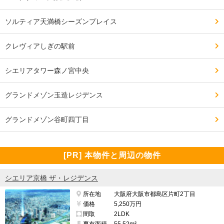
ソルティア天満橋シーズンプレイス
クレヴィアしぎの駅前
シエリアタワー森ノ宮中央
グランドメゾン玉造レジデンス
グランドメゾン谷町四丁目
[PR] 本物件と周辺の物件
シエリア京橋 ザ・レジデンス
所在地
大阪府大阪市都島区片町2丁目
価格
5,250万円
間取
2LDK
専有面積
55.52m²