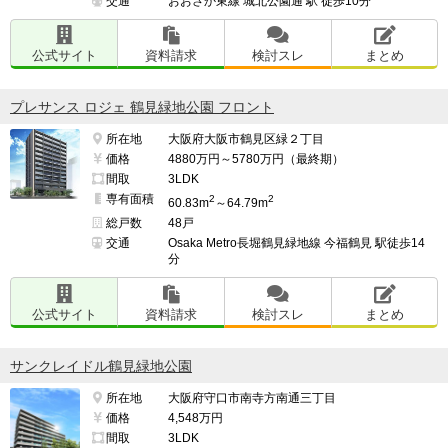
交通
おおさか東線 城北公園通 駅 徒歩10分
公式サイト
資料請求
検討スレ
まとめ
プレサンス ロジェ 鶴見緑地公園 フロント
所在地
大阪府大阪市鶴見区緑２丁目
価格
4880万円～5780万円（最終期）
間取
3LDK
専有面積
2
2
60.83m
～64.79m
総戸数
48戸
交通
Osaka Metro長堀鶴見緑地線 今福鶴見 駅徒歩14
分
公式サイト
資料請求
検討スレ
まとめ
サンクレイドル鶴見緑地公園
所在地
大阪府守口市南寺方南通三丁目
価格
4,548万円
間取
3LDK