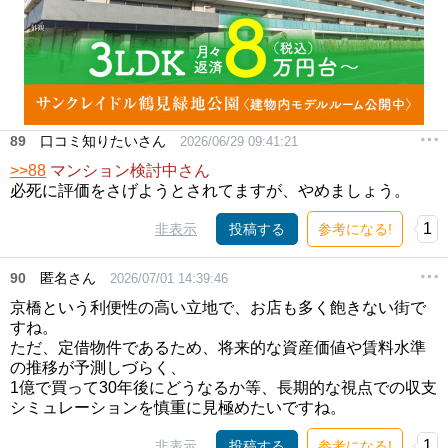
89
口コミ知りたいさん
2026/06/29 09:41:21
>>88
マンション検討中さん
必死に評価をさげようとされてますが、やめましょう。
1
非表示
投稿する
参考になる!
90
匿名さん
2026/07/01 14:39:46
京橋という利便性の高い立地で、お店も多く飽きない街で
すね。
ただ、定借物件であるため、将来的な資産価値や賃料水準
の推移が予測しづらく、
1億で買って30年後にどうなるか等、長期的な視点での収支
シミュレーションを慎重に見極めたいですね。
1
非表示
投稿する
参考になる!