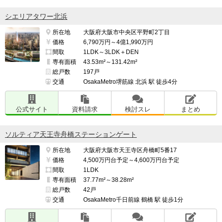
シエリアタワー北浜
所在地
大阪府大阪市中央区平野町2丁目
価格
6,790万円～4億1,990万円
間取
1LDK～3LDK＋DEN
専有面積
43.53m²～131.42m²
総戸数
197戸
交通
OsakaMetro堺筋線 北浜 駅 徒歩4分
公式サイト
資料請求
検討スレ
まとめ
ソルティア天王寺舟橋ステーションゲート
所在地
大阪府大阪市天王寺区舟橋町5番17
価格
4,500万円台予定～4,600万円台予定
間取
1LDK
専有面積
37.77m²～38.28m²
総戸数
42戸
交通
OsakaMetro千日前線 鶴橋 駅 徒歩1分