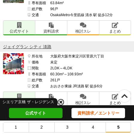
専有面積
63.84m²
総戸数
96戸
交通
OsakaMetro今里筋線 清水 駅 徒歩12分
公式サイト
資料請求
検討スレ
まとめ
ジェイグラン シティ 淡路
所在地
大阪府大阪市東淀川区菅原六丁目
価格
未定
間取
2LDK～4LDK
専有面積
60.30m²～108.93m²
総戸数
261戸
交通
おおさか東線 JR淡路 駅 徒歩6分
シエリア京橋 ザ・レジデンス
公式サイト
資料請求
検討スレ
まとめ
公式サイト
資料請求／エントリー
SOLTIA WEST CITY FRONT（ソルティア ウエストシティ フロン
ト）
1
2
3
4
5
所在地
大阪府大阪市西区立売堀四丁目