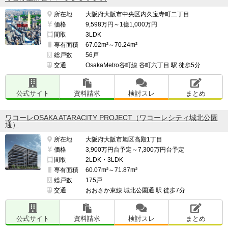
所在地
大阪府大阪市中央区内久宝寺町二丁目
価格
9,598万円～1億1,000万円
間取
3LDK
専有面積
67.02m²～70.24m²
総戸数
56戸
交通
OsakaMetro谷町線 谷町六丁目 駅 徒歩5分
公式サイト
資料請求
検討スレ
まとめ
ワコーレOSAKA ATARACITY PROJECT（ワコーレシティ城北公園
通）
所在地
大阪府大阪市旭区高殿1丁目
価格
3,900万円台予定～7,300万円台予定
間取
2LDK・3LDK
専有面積
60.07m²～71.87m²
総戸数
175戸
交通
おおさか東線 城北公園通 駅 徒歩7分
公式サイト
資料請求
検討スレ
まとめ