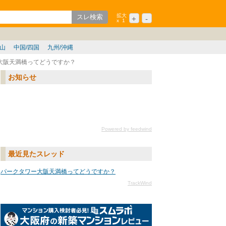
拡大
+
-
x
1
ション
シニア
歌山
中国/四国
九州/沖縄
大阪天満橋ってどうですか？
お知らせ
Powered by feedwind
最近見たスレッド
パークタワー大阪天満橋ってどうですか？
TrackWind
大阪府の新築マンションレ