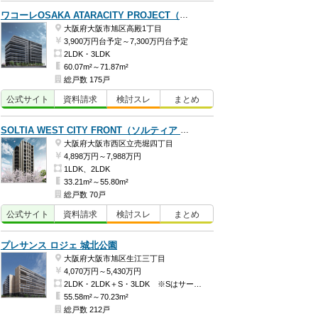
ワコーレOSAKA ATARACITY PROJECT（ワコーレシティ城北公園通）
大阪府大阪市旭区高殿1丁目
3,900万円台予定～7,300万円台予定
2LDK・3LDK
60.07m²～71.87m²
総戸数 175戸
公式
サイト
資料
請求
検討
スレ
まとめ
SOLTIA WEST CITY FRONT（ソルティア ウエストシティ フロント）
大阪府大阪市西区立売堀四丁目
4,898万円～7,988万円
1LDK、2LDK
33.21m²～55.80m²
総戸数 70戸
公式
サイト
資料
請求
検討
スレ
まとめ
プレサンス ロジェ 城北公園
大阪府大阪市旭区生江三丁目
4,070万円～5,430万円
2LDK・2LDK＋S・3LDK ※Sはサービスルーム（納戸）です。
55.58m²～70.23m²
総戸数 212戸