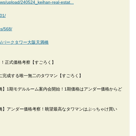
ews/upload/240524_keihan-real-estat...
01/
es/568/
kan.com/パークタワー大阪天満橋
ト！正式価格考察【すごろく】
に完成する唯一無二のタワマン【すごろく】
橋】1期モデルルーム案内会開始！1期価格はアンダー価格からど
橋】アンダー価格考察！眺望最高なタワマンはぶっちゃけ買い