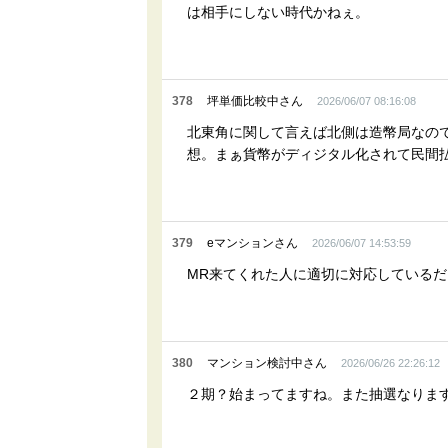
は相手にしない時代かねぇ。
378
坪単価比較中さん
2026/06/07 08:16:08
北東角に関して言えば北側は造幣局なの
想。まぁ貨幣がディジタル化されて民間
379
eマンションさん
2026/06/07 14:53:59
MR来てくれた人に適切に対応している
380
マンション検討中さん
2026/06/26 22:26:12
２期？始まってますね。また抽選なりま