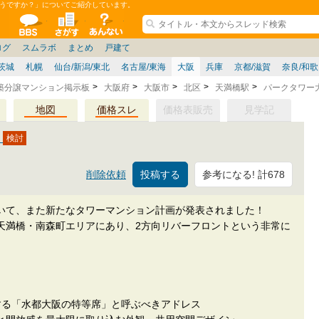
うですか？」についてご紹介しています。
ションコミュニティ
全掲示板
物件検索
サイトについて
ョン管理
記
ション質問
阪府
その他
家具
名古屋/東海
兵庫県
ニュース
ノウハウ
住宅質問
福岡県
大阪/兵庫/京都/関西
個人取引
東京都
管理会社/組合
政治
神奈川県
中国/四国/九州/沖縄
譲渡
防犯/防災/防音
埼玉県
ミクル
千葉県
使い方/練習
リフォーム
お知らせ
中古マン
ログ
スムラボ
まとめ
戸建て
茨城
札幌
仙台/新潟/東北
名古屋/東海
大阪
兵庫
京都/滋賀
奈良/和
築分譲マンション掲示板
大阪府
大阪市
北区
天満橋駅
パークタワー
地図
価格スレ
価格表販売
見学記
？
参考になる! 計678
削除依頼
いて、また新たなタワーマンション計画が発表されました！
天満橋・南森町エリアにあり、2方向リバーフロントという非常に
する「水都大阪の特等席」と呼ぶべきアドレス