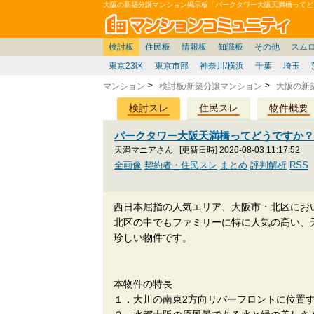
大阪の新築分譲マンション掲示板「パークタワー大阪天満橋ってど
マン
東京
価格表
住宅ローン
雑談
お便り返し
関東
東京都
注文住宅
神奈川
賃貸
中部
スムログ出張所
神奈川県
建売住宅
デベ/ゼネコン
座談会/対談
移住相談
近畿
埼玉/千葉/関東
千葉県
北海道
戸建質問
リゾート
暮らしやすさ評価
ブロガーの本音
マンション雑談
埼玉県
東北
札幌/東北/北陸/信越
住宅設備
広告
中国
愛知県
バトル
九州
マンシ
見学
マン
大
検討板
住民板
情報板
知識板
その他
スム
東京23区
東京市部
神奈川/横浜
千葉
埼玉
マンション
検討板/新築分譲マンション
大阪の新
検討スレ
住民スレ
物件概要
パークタワー大阪天満橋ってどうですか
天満マニアさん
[更新日時] 2026-08-03 11:17:52
全画像
契約者・住民スレ
まとめ
評判解析
RSS
西日本屈指の人気エリア、大阪市・北区にお
北区の中でもファミリーに特に人気の高い、
珍しい物件です。
本物件の特長
１．大川の南東2方向リバーフロントに位置