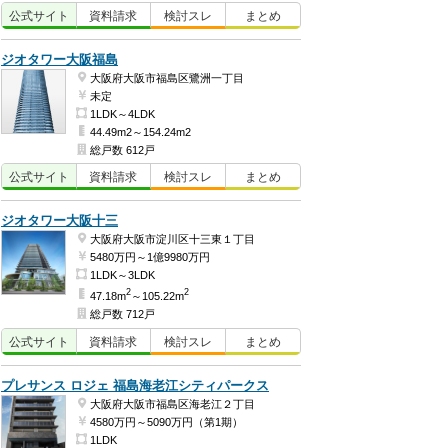
公式
サイト
資料
請求
検討
スレ
まとめ
ジオタワー大阪福島
大阪府大阪市福島区鷺洲一丁目
未定
1LDK～4LDK
44.49m2～154.24m2
総戸数 612戸
公式
サイト
資料
請求
検討
スレ
まとめ
ジオタワー大阪十三
大阪府大阪市淀川区十三東１丁目
5480万円～1億9980万円
1LDK～3LDK
2
2
47.18m
～105.22m
総戸数 712戸
公式
サイト
資料
請求
検討
スレ
まとめ
プレサンス ロジェ 福島海老江シティパークス
大阪府大阪市福島区海老江２丁目
4580万円～5090万円（第1期）
1LDK