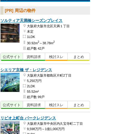
[PR] 周辺の物件
ソルティア天満橋シーズンプレイス
大阪府大阪市北区天満１丁目
未定
1LDK
2
2
30.92m
～38.78m
総戸数 42戸
公式
サイト
資料
請求
検討
スレ
まとめ
シエリア京橋 ザ・レジデンス
大阪府大阪市都島区片町2丁目
5,250万円
2LDK
55.52m²
総戸数 99戸
公式
サイト
資料
請求
検討
スレ
まとめ
リビオ上町台 パークレジデンス
大阪府大阪市中央区内久宝寺町二丁目
9,598万円～1億1,000万円