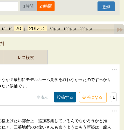
1時間
24時間
20
20レス
18
19
｜
50レス
100レス
200レス
判
レス検索
ょうか？最初にモデルルーム見学を取れなかったのですっかり
みたい候補です。
参考になる!
1
非表示
価格上げたい都合上、追加募集しているんでなかろうかと推
よねぇ。三菱地所のお偉いさんも言うようにもう新築は一般人