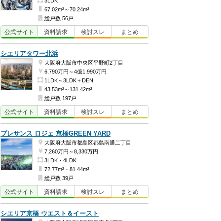
3LDK
67.02m²～70.24m²
総戸数 56戸
公式
サイト
資料
請求
検討
スレ
まとめ
シエリアタワー北浜
大阪府大阪市中央区平野町2丁目
6,790万円～4億1,990万円
1LDK～3LDK＋DEN
43.53m²～131.42m²
総戸数 197戸
公式
サイト
資料
請求
検討
スレ
まとめ
プレサンス ロジェ 京橋GREEN YARD
大阪府大阪市都島区都島南通二丁目
7,260万円～8,330万円
3LDK・4LDK
72.77m²・81.44m²
総戸数 39戸
公式
サイト
資料
請求
検討
スレ
まとめ
シエリア京橋 ウエスト＆イースト