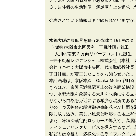
２．水都大阪の原風景である水と緑の美しさ
３．居住者の生活利便・満足度向上を追求し
公表されている情報はまだ限られていますが
水都大阪の原風景を纏う30階建て161戸の
「(仮称)大阪市北区天満一丁目計画」着工
― 大川の南東 2 方向リバーフロントに誕生 
三井不動産レジデンシャル株式会社（本社：
会社（本社：大阪市中央区、代表取締役社長：
丁目計画」が着工したことをお知らせいたし
本計画地は、京阪本線・Osaka Metro 
きるほか、京阪天満橋駅直上の複合商業施設
つ、水都大阪を象徴する大川を眼前にする立
りながら自然を身近にする希少な場所である
りの一つ天神祭の船渡御や奉納花火が川面を
限に取り込み、美しい風景と呼応する地上30
また、冷凍冷蔵宅配ロッカーの導入や、高層
ティシェアリングサービスを導入するなど、
私どもは今後も、多様化するライフスタイル