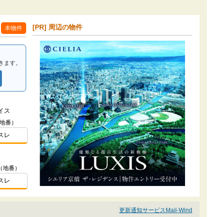
[PR] 周辺の物件
本物件
きます。
イス
（地番）
スレ
（地番）
スレ
更新通知サービスMail-Wind