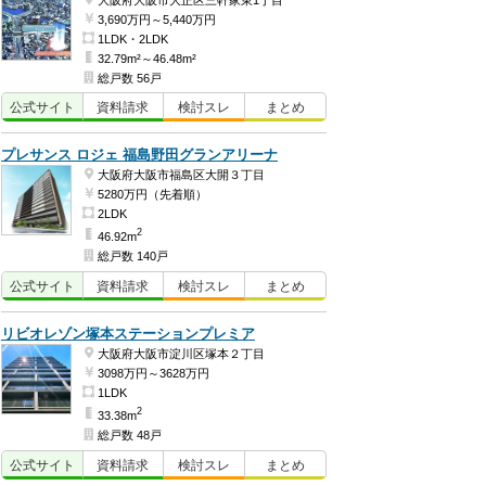
大阪府大阪市大正区三軒家東1丁目
3,690万円～5,440万円
1LDK・2LDK
32.79m²～46.48m²
総戸数 56戸
公式
サイト
資料
請求
検討
スレ
まとめ
プレサンス ロジェ 福島野田グランアリーナ
大阪府大阪市福島区大開３丁目
5280万円（先着順）
2LDK
2
46.92m
総戸数 140戸
公式
サイト
資料
請求
検討
スレ
まとめ
リビオレゾン塚本ステーションプレミア
大阪府大阪市淀川区塚本２丁目
3098万円～3628万円
1LDK
2
33.38m
総戸数 48戸
公式
サイト
資料
請求
検討
スレ
まとめ