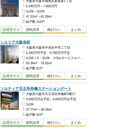
大阪府大阪市城東区新喜多1丁目
5,340万円～7,800万円
1LDK～2LDK
47.32m²～61.28m²
総戸数 116戸
公式
サイト
資料
請求
検討
スレ
まとめ
シエリア大阪谷町
大阪府大阪市中央区中寺二丁目
6,290万円予定・8,790万円予定
1LDK＋S・3LDK ※Sはサービスルーム（納戸）です。
55.36m²・78.91m²
総戸数 91戸
公式
サイト
資料
請求
検討
スレ
まとめ
ソルティア天王寺舟橋ステーションゲート
大阪府大阪市天王寺区舟橋町5番17
4,500万円台予定～4,600万円台予定
1LDK
37.77m²～38.28m²
総戸数 42戸
公式
サイト
資料
請求
検討
スレ
まとめ