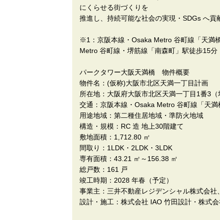
にくらせる街づくりを
推進し、持続可能な社会の実現・SDGs へ
※1：京阪本線・Osaka Metro 谷町線「
Metro 谷町線・堺筋線「南森町」駅徒歩15分
パークタワー大阪天満橋 物件概要
物件名：(仮称)大阪市北区天満一丁目計画
所在地：大阪府大阪市北区天満一丁目1番3（
交通：京阪本線・Osaka Metro 谷町線「天
用途地域：第二種住居地域・準防火地域
構造・規模：RC 造 地上30階建て
敷地面積：1,712.80 ㎡
間取り：1LDK・2LDK・3LDK
専有面積：43.21 ㎡～156.38 ㎡
総戸数：161 戸
竣工時期：2028 年春（予定）
事業主：三井不動産レジデンシャル株式会社
設計・施工：株式会社 IAO 竹田設計・株式