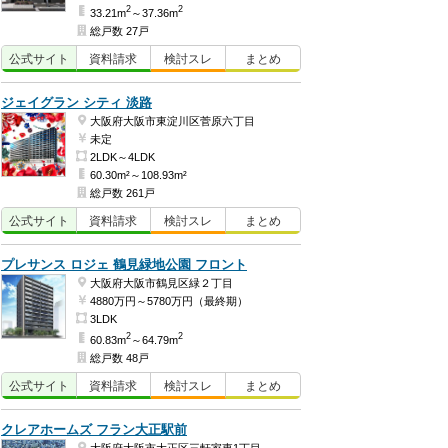
2
2
33.21m
～37.36m
総戸数 27戸
公式
サイト
資料
請求
検討
スレ
まとめ
ジェイグラン シティ 淡路
大阪府大阪市東淀川区菅原六丁目
未定
2LDK～4LDK
60.30m²～108.93m²
総戸数 261戸
公式
サイト
資料
請求
検討
スレ
まとめ
プレサンス ロジェ 鶴見緑地公園 フロント
大阪府大阪市鶴見区緑２丁目
4880万円～5780万円（最終期）
3LDK
2
2
60.83m
～64.79m
総戸数 48戸
公式
サイト
資料
請求
検討
スレ
まとめ
クレアホームズ フラン大正駅前