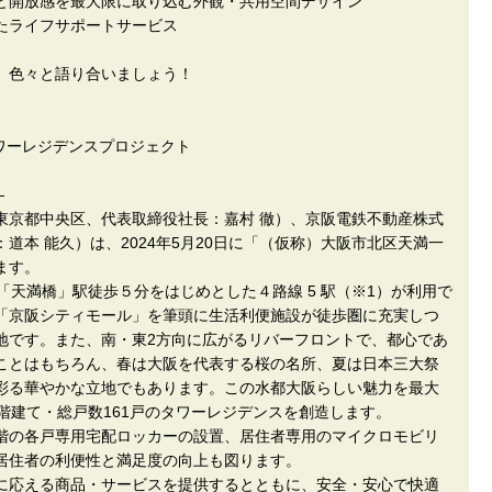
と開放感を最大限に取り込む外観・共用空間デザイン
たライフサポートサービス
、色々と語り合いましょう！
タワーレジデンスプロジェクト
―
東京都中央区、代表取締役社長：嘉村 徹）、京阪電鉄不動産株式
道本 能久）は、2024年5月20日に「（仮称）大阪市北区天満一
ます。
谷町線「天満橋」駅徒歩５分をはじめとした４路線 5 駅（※1）が利用で
「京阪シティモール」を筆頭に生活利便施設が徒歩圏に充実しつ
地です。また、南・東2方向に広がるリバーフロントで、都心であ
ことはもちろん、春は大阪を代表する桜の名所、夏は日本三大祭
彩る華やかな立地でもあります。この水都大阪らしい魅力を最大
階建て・総戸数161戸のタワーレジデンスを創造します。
階の各戸専用宅配ロッカーの設置、居住者専用のマイクロモビリ
居住者の利便性と満足度の向上も図ります。
に応える商品・サービスを提供するとともに、安全・安心で快適