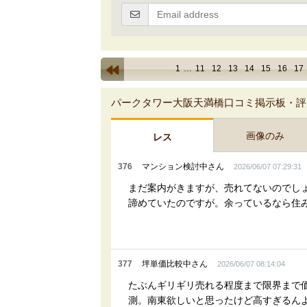
1
…
11
12
13
14
15
16
17
パークタワー大阪天満橋口コミ掲示板・評
画像のみ
レス
376
マンション検討中さん
2026/06/07 07:29:31
まだ案内がきますが、売れてないのでし
諦めていたのですが。余っているなら住
377
坪単価比較中さん
2026/06/07 08:14:04
たぶんギリギリ売れる程度まで限界まで
測。南東欲しいと思ったけど高すぎるん