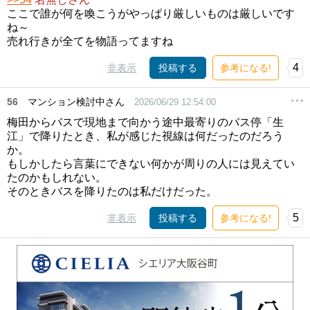
ここで誰が何を喚こうがやっぱり厳しいものは厳しいです
ね～
売れ行きが全てを物語ってますね
4
非表示
投稿する
参考になる!
56
マンション検討中さん
2026/06/29 12:54:00
梅田からバスで現地まで向かう途中最寄りのバス停「生
江」で降りたとき、私が感じた視線は何だったのだろう
か。
もしかしたら言葉にできない何かが周りの人には見えてい
たのかもしれない。
そのときバスを降りたのは私だけだった。
5
非表示
投稿する
参考になる!