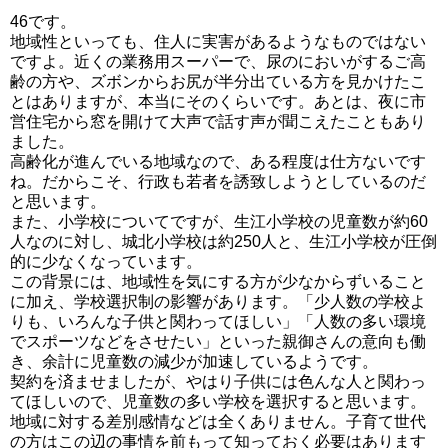
46です。
地域性といっても、住人に実害があるようなものではない
ですよ。近くの業務用スーパーで、尿のにおいがするご高
齢の方や、ズボンからお尻が半分出ている方を見かけたこ
とはありますが、本当にそのくらいです。あとは、夜に市
営住宅から窓を開けて大声で話す声が聞こえたこともあり
ました。
高齢化が進んでいる地域なので、ある程度は仕方ないです
ね。だからこそ、行政も若者を誘致しようとしているのだ
と思います。
また、小学校についてですが、生江小学校の児童数が約60
人なのに対し、城北小学校は約250人と、生江小学校が圧倒
的に少なくなっています。
この背景には、地域性を気にする方が少なからずいること
に加え、学校選択制の影響があります。「少人数の学校よ
りも、いろんな子供と関わってほしい」「人数の多い環境
でスポーツなどをさせたい」といった親御さんの意向も働
き、余計に児童数の減少が加速しているようです。
契約を済ませましたが、やはり子供には色んな人と関わっ
てほしいので、児童数の多い学校を選択すると思います。
地域に対する差別感情などは全くありません。子育て世代
の方はこの辺の事情を前もって知っておく必要はあります