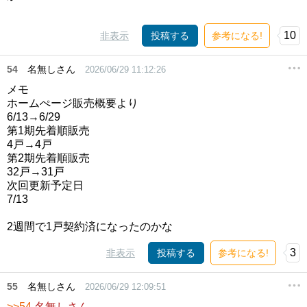
10
非表示
投稿する
参考になる!
54
名無しさん
2026/06/29 11:12:26
メモ
ホームぺージ販売概要より
6/13→6/29
第1期先着順販売
4戸→4戸
第2期先着順販売
32戸→31戸
次回更新予定日
7/13
2週間で1戸契約済になったのかな
3
非表示
投稿する
参考になる!
55
名無しさん
2026/06/29 12:09:51
>>54
名無しさん