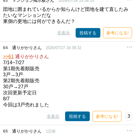
63
マンション掲示板さん
2026/07/16 15:34:15
団地に囲まれているからか知らんけど団地を建て直したみ
たいなマンションだな
東側の更地には何ができるんだ？
非表示
投稿する
参考になる!
64
通りがかりさん
2026/07/27 16:39:32
>>61
通りがかりさん
7/14~7/27
第1期先着順販売
3戸→3戸
第2期先着順販売
30戸→27戸
次回更新予定日
8/7
今回は3戸売れました
3
非表示
投稿する
参考になる!
65
通りがかりさん
1日前