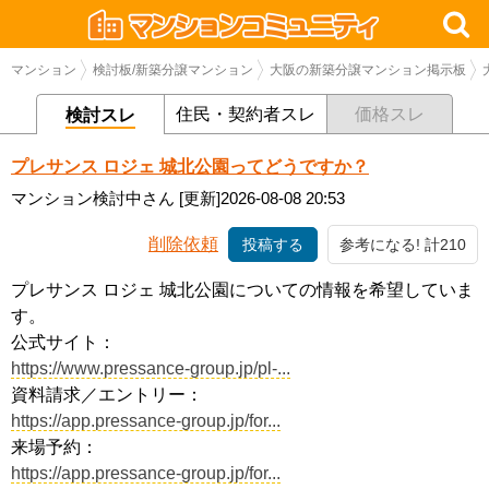
マンション
検討板/新築分譲マンション
大阪の新築分譲マンション掲示板
住民・契約者スレ
価格スレ
検討スレ
プレサンス ロジェ 城北公園ってどうですか？
マンション検討中さん
[更新]2026-08-08 20:53
削除依頼
投稿する
参考になる! 計210
プレサンス ロジェ 城北公園についての情報を希望していま
す。
公式サイト：
https://www.pressance-group.jp/pl-...
資料請求／エントリー：
https://app.pressance-group.jp/for...
来場予約：
https://app.pressance-group.jp/for...