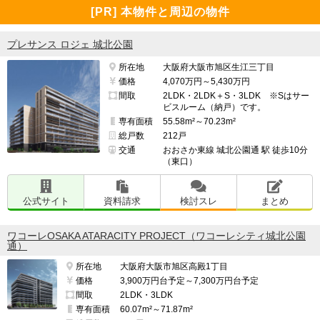
[PR] 本物件と周辺の物件
プレサンス ロジェ 城北公園
所在地
大阪府大阪市旭区生江三丁目
価格
4,070万円～5,430万円
間取
2LDK・2LDK＋S・3LDK ※Sはサー
ビスルーム（納戸）です。
専有面積
55.58m²～70.23m²
総戸数
212戸
交通
おおさか東線 城北公園通 駅 徒歩10分
（東口）
公式サイト
資料請求
検討スレ
まとめ
ワコーレOSAKA ATARACITY PROJECT（ワコーレシティ城北公園
通）
所在地
大阪府大阪市旭区高殿1丁目
価格
3,900万円台予定～7,300万円台予定
間取
2LDK・3LDK
専有面積
60.07m²～71.87m²