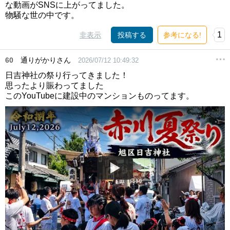
な動画がSNSに上がってました。
物騒な世の中です。
1
非表示
投稿する
参考になる!
60
通りがかりさん
2026/07/12 10:49:32
日吉神社の祭り行ってきました！
思ったより賑わってました
このYouTubeに建設中のマンションものってます。