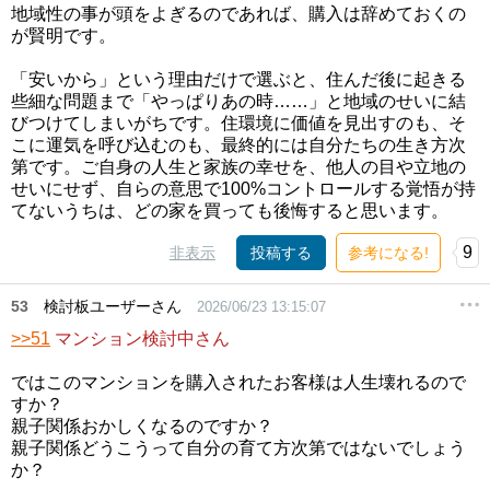
地域性の事が頭をよぎるのであれば、購入は辞めておくの
が賢明です。
「安いから」という理由だけで選ぶと、住んだ後に起きる
些細な問題まで「やっぱりあの時……」と地域のせいに結
びつけてしまいがちです。住環境に価値を見出すのも、そ
こに運気を呼び込むのも、最終的には自分たちの生き方次
第です。ご自身の人生と家族の幸せを、他人の目や立地の
せいにせず、自らの意思で100%コントロールする覚悟が持
てないうちは、どの家を買っても後悔すると思います。
9
非表示
投稿する
参考になる!
53
検討板ユーザーさん
2026/06/23 13:15:07
>>51
マンション検討中さん
ではこのマンションを購入されたお客様は人生壊れるので
すか？
親子関係おかしくなるのですか？
親子関係どうこうって自分の育て方次第ではないでしょう
か？