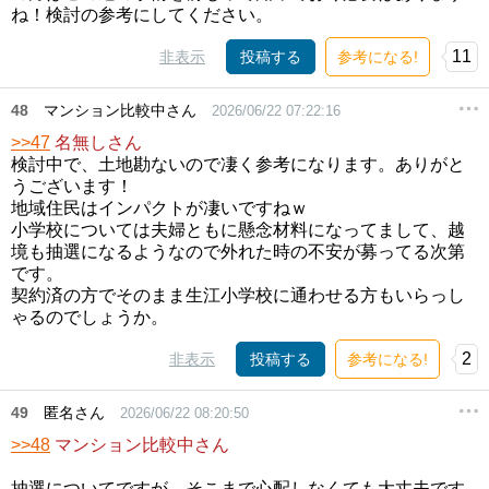
ね！検討の参考にしてください。
11
非表示
投稿する
参考になる!
48
マンション比較中さん
2026/06/22 07:22:16
>>47
名無しさん
検討中で、土地勘ないので凄く参考になります。ありがと
うございます！
地域住民はインパクトが凄いですねｗ
小学校については夫婦ともに懸念材料になってまして、越
境も抽選になるようなので外れた時の不安が募ってる次第
です。
契約済の方でそのまま生江小学校に通わせる方もいらっし
ゃるのでしょうか。
2
非表示
投稿する
参考になる!
49
匿名さん
2026/06/22 08:20:50
>>48
マンション比較中さん
抽選についてですが、そこまで心配しなくても大丈夫です