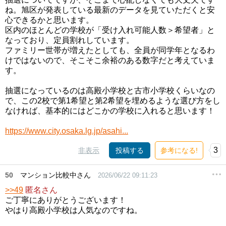
ね。旭区が発表している最新のデータを見ていただくと安
心できるかと思います。
区内のほとんどの学校が「受け入れ可能人数＞希望者」と
なっており、定員割れしています。
ファミリー世帯が増えたとしても、全員が同学年となるわ
けではないので、そこそこ余裕のある数字だと考えていま
す。
抽選になっているのは高殿小学校と古市小学校くらいなの
で、この2校で第1希望と第2希望を埋めるような選び方をし
なければ、基本的にはどこかの学校に入れると思います！
https://www.city.osaka.lg.jp/asahi...
3
非表示
投稿する
参考になる!
50
マンション比較中さん
2026/06/22 09:11:23
>>49
匿名さん
ご丁寧にありがとうございます！
やはり高殿小学校は人気なのですね。