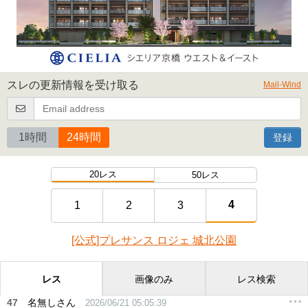
スレの更新情報を受け取る
Mail-Wind
1時間
24時間
登録
20レス
50レス
4
1
2
3
[公式]プレサンス ロジェ 城北公園
レス
画像のみ
レス検索
47
名無しさん
2026/06/21 05:05:39