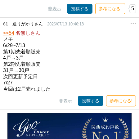
5
非表示
投稿する
参考になる!
61
通りがかりさん
2026/07/13 10:46:18
>>54
名無しさん
メモ
6/29~7/13
第1期先着順販売
4戸→3戸
第2期先着順販売
31戸→30戸
次回更新予定日
7/27
今回は2戸売れました
非表示
投稿する
参考になる!