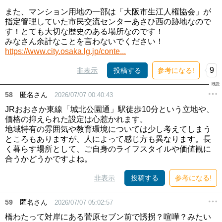
また、マンション用地の一部は「大阪市生江人権協会」が
指定管理していた市民交流センターあさひ西の跡地なので
す！とても大切な歴史のある場所なのです！
みなさん余計なことを言わないでください！
https://www.city.osaka.lg.jp/conte...
9
非表示
投稿する
参考になる!
58
匿名さん
2026/07/07 00:40:43
JRおおさか東線「城北公園通」駅徒歩10分という立地や、
価格の抑えられた設定は心惹かれます。
地域特有の雰囲気や教育環境については少し考えてしまう
ところもありますが、人によって感じ方も異なります。長
く暮らす場所として、ご自身のライフスタイルや価値観に
合うかどうかですよね。
非表示
投稿する
参考になる!
59
匿名さん
2026/07/07 05:02:57
橋わたって対岸にある菅原セブン前で誘拐？喧嘩？みたい