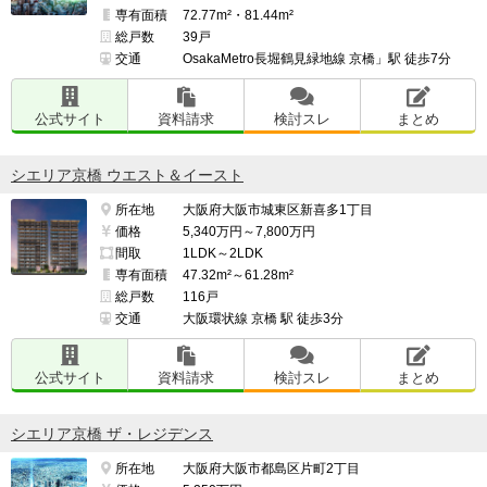
専有面積
72.77m²・81.44m²
総戸数
39戸
交通
OsakaMetro長堀鶴見緑地線 京橋」駅 徒歩7分
公式サイト
資料請求
検討スレ
まとめ
シエリア京橋 ウエスト＆イースト
所在地
大阪府大阪市城東区新喜多1丁目
価格
5,340万円～7,800万円
間取
1LDK～2LDK
専有面積
47.32m²～61.28m²
総戸数
116戸
交通
大阪環状線 京橋 駅 徒歩3分
公式サイト
資料請求
検討スレ
まとめ
シエリア京橋 ザ・レジデンス
所在地
大阪府大阪市都島区片町2丁目