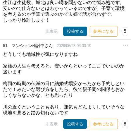
生江は生徒数、城北は良い噂を聞かないので悩み処です。
安いので仕方ないとはわかっているのですが、子育て環境
を考えるのか予算で選ぶのかで夫婦で話が合わずで。
しっかり検討します！
5
非表示
投稿する
参考になる!
51
マンション検討中さん
2026/06/23 03:33:19
どうしても地域性が気になりますね
家族の人生を考えると、安いからといってここでいいのか
迷います
梅雨の時期の仏滅の日に結婚式場安かったから予約しとい
たで！みたいな選び方をしたら、後で親子間の関係もおか
しくならないかな、とも思ったり
川の近くということもあり、運気もどんよりしていそうな
現地を見ると踏み切れないです
8
非表示
投稿する
参考になる!