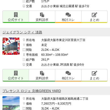
総戸数
175戸
交通
おおさか東線 城北公園通 駅 徒歩7分
公式サイト
資料請求
検討スレ
まとめ
ジェイグラン シティ 淡路
所在地
大阪府大阪市東淀川区菅原六丁目
価格
未定
間取
2LDK～4LDK
専有面積
60.30m²～108.93m²
総戸数
261戸
交通
おおさか東線 JR淡路 駅 徒歩6分
公式サイト
資料請求
検討スレ
まとめ
プレサンス ロジェ 京橋GREEN YARD
所在地
大阪府大阪市都島区都島南通二丁目
価格
7,260万円～8,330万円
間取
3LDK・4LDK