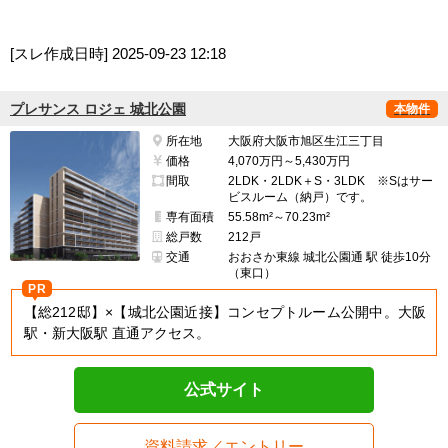
[スレ作成日時]
2025-09-23 12:18
プレサンス ロジェ 城北公園
本物件
所在地
大阪府大阪市旭区生江三丁目
価格
4,070万円～5,430万円
間取
2LDK・2LDK＋S・3LDK ※Sはサー
ビスルーム（納戸）です。
専有面積
55.58m²～70.23m²
総戸数
212戸
交通
おおさか東線 城北公園通 駅 徒歩10分
（東口）
PR
【総212邸】×【城北公園近接】コンセプトルーム公開中。大阪
駅・新大阪駅 直通アクセス。
公式サイト
資料請求／エントリー