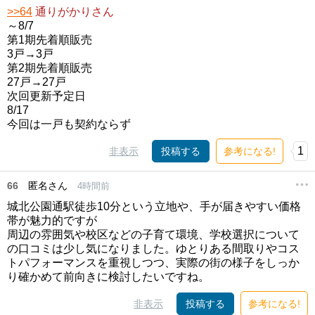
>>64
通りがかりさん
～8/7
第1期先着順販売
3戸→3戸
第2期先着順販売
27戸→27戸
次回更新予定日
8/17
今回は一戸も契約ならず
1
非表示
投稿する
参考になる!
66
匿名さん
4時間前
城北公園通駅徒歩10分という立地や、手が届きやすい価格
帯が魅力的ですが
周辺の雰囲気や校区などの子育て環境、学校選択について
の口コミは少し気になりました。ゆとりある間取りやコス
トパフォーマンスを重視しつつ、実際の街の様子をしっか
り確かめて前向きに検討したいですね。
非表示
投稿する
参考になる!