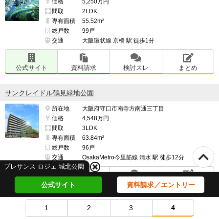
価格
5,250万円
間取
2LDK
専有面積
55.52m²
総戸数
99戸
交通
大阪環状線 京橋 駅 徒歩1分
公式サイト
資料請求
検討スレ
まとめ
サンクレイドル鶴見緑地公園
所在地
大阪府守口市南寺方南通三丁目
価格
4,548万円
間取
3LDK
専有面積
63.84m²
総戸数
96戸
交通
OsakaMetro今里筋線 清水 駅 徒歩12分
プレサンス ロジェ 城北公園
公式サイト
資料請求
検討スレ
まとめ
公式サイト
資料請求／エントリー
1
2
3
4
プレサンス ロジェ 鶴見緑地公園 フロント