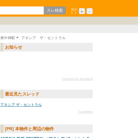
拡大
+
-
x
1
歌山
ション
中国/四国
シニア
九州/沖縄
東中神駅
アネシア ザ・セントラル
お知らせ
Powered by feedwind
最近見たスレッド
アネシア ザ・セントラル
TrackWind
[PR] 本物件と周辺の物件