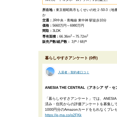
所在地：
東京都昭島市もくせいの杜２-50-3（地
か
交通：
JR中央・青梅線 東中神 駅徒歩10分
価格：
5660万円～6980万円
間取：
3LDK
2
2
専有面積：
66.36m
～75.72m
販売戸数/総戸数：
3戸 / 68戸
暮らしやすさアンケート (0件)
入居者・契約者口コミ
ANESIA THE CENTRAL（アネシア
「暮らしやすさアンケート」では、ANESIA 
済み・住民からの評価アンケートを募集し
1000円分のAmazonカードをもれなくプレ
https://e-ma.co/q2FKk