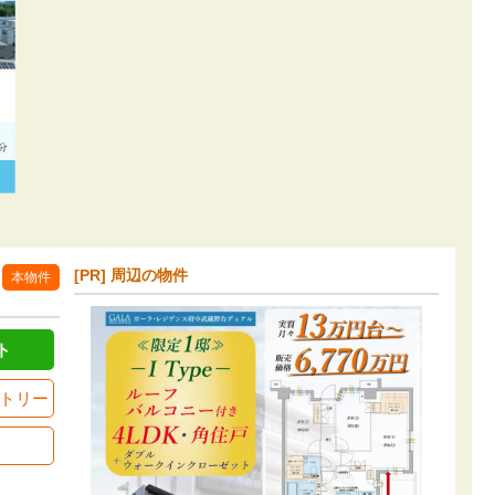
[PR] 周辺の物件
本物件
ト
トリー