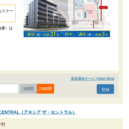
大なスケー
地番）ほ
更新通知サービスMail-Wind
1時間
24時間
HE CENTRAL（アネシア ザ・セントラル）
評判