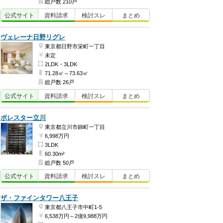
総戸数 210戸
公式
サイト
資料
請求
検討
スレ
まとめ
ヴェレーナ日野リグレ
東京都日野市栄町一丁目
未定
2LDK・3LDK
71.28㎡～73.63㎡
総戸数 26戸
公式
サイト
資料
請求
検討
スレ
まとめ
ポレスター立川
東京都立川市錦町一丁目
6,998万円
3LDK
60.30m²
総戸数 50戸
公式
サイト
資料
請求
検討
スレ
まとめ
ザ・ファインタワー八王子
東京都八王子市中町1-5
6,538万円～2億9,988万円