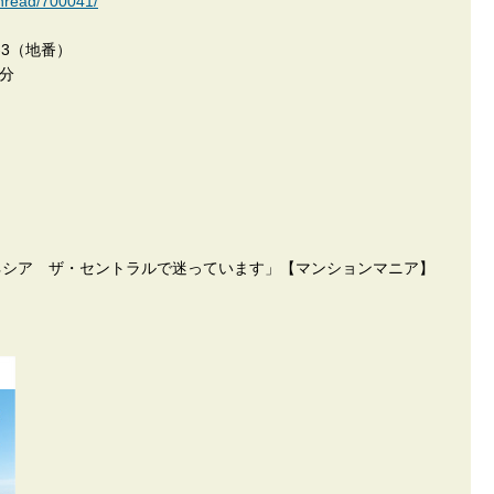
thread/700041/
3（地番）
分
アネシア ザ・セントラルで迷っています」【マンションマニア】