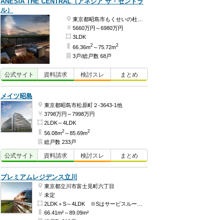
ANESIA THE CENTRAL（アネシア ザ・セントラ
ル）
東京都昭島市もくせいの杜２-50-3
5660万円～6980万円
3LDK
2
2
66.36m
～75.72m
3戸/総戸数 68戸
公式
サイト
資料
請求
検討
スレ
まとめ
メイツ昭島
東京都昭島市松原町２-3643-1他
3798万円～7998万円
2LDK～4LDK
2
2
56.08m
～85.69m
総戸数 233戸
公式
サイト
資料
請求
検討
スレ
まとめ
プレミアムレジデンス立川
東京都立川市富士見町六丁目
未定
2LDK＋S～4LDK ※Sはサービスルーム（納戸）です。
66.41m²～89.09m²