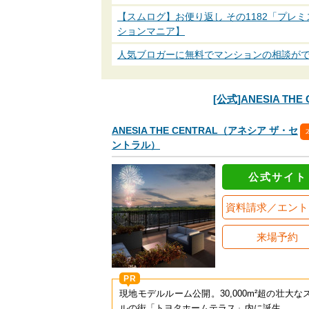
【スムログ】お便り返し その1182「プ
ションマニア】
人気ブロガーに無料でマンションの相談が
[公式]ANESIA T
ANESIA THE CENTRAL（アネシア ザ・セ
ントラル）
公式サイト
資料請求／エント
来場予約
PR
現地モデルルーム公開。30,000m²超の壮大な
ルの街「トヨタホームテラス」内に誕生。