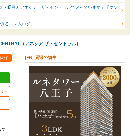
レミスト昭島とアネシア ザ・セントラルで迷っています」【マン
できる「スムログ」
HE CENTRAL（アネシア ザ・セントラル）
[PR] 周辺の物件
本物件
リー
スケー