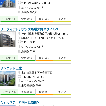
2LDK+S（納戸）～4LDK
2
2
62.67m
～72.39m
総戸数 206戸
公式
サイト
資料
請求
検討
スレ
まとめ
リーフィアレジデンス相模大野スタイルスイート
神奈川県相模原市南区相模大野２-3356-1
5168万円～7108万円（うちモデルルーム価格7108万円）
2LDK・3LDK
2
2
56.05m
～72.54m
総戸数 52戸
公式
サイト
資料
請求
検討
スレ
まとめ
サンウッド三鷹
東京都三鷹市下連雀三丁目
1LDK+DEN～3LDK
40.07m2～75.71m2
未定/総戸数 40戸
公式
サイト
資料
請求
検討
スレ
まとめ
ミオカステーロ向ヶ丘遊園V