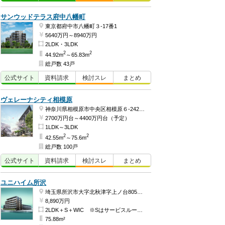
サンウッドテラス府中八幡町
東京都府中市八幡町３-17番1
5640万円～8940万円
2LDK・3LDK
2
2
44.92m
～65.83m
総戸数 43戸
公式
サイト
資料
請求
検討
スレ
まとめ
ヴェレーナシティ相模原
神奈川県相模原市中央区相模原６-242-52の一部
2700万円台～4400万円台（予定）
1LDK～3LDK
2
2
42.55m
～75.6m
総戸数 100戸
公式
サイト
資料
請求
検討
スレ
まとめ
ユニハイム所沢
埼玉県所沢市大字北秋津字上ノ台805番・806番ほか
8,890万円
2LDK＋S＋WIC ※Sはサービスルーム（納戸）です。
75.88m²