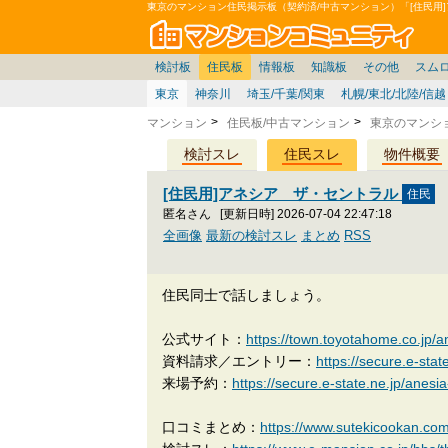
東京のマンション住民掲示板（契約済/中古マンション）「[住民用
マン
東京23区
価格表
住宅ローン
雑談
お便り返し
関東
東京都
注文住宅
賃貸
中部
スムログ出張所
神奈川県
建売住宅
東京市部
デベ/ゼネコン
座談会/対談
移住相談
近畿
千葉県
北海道
戸建質問
神奈川/横浜
リゾート
暮らしやすさ評価
ブロガーの本音
マンション雑談
埼玉県
東北
住宅設備
広告
千葉
中国
愛知県
バトル
埼玉
九州
マンシ
見学
マン
大
検討板
住民板
情報板
知識板
その他
スム
東京
神奈川
埼玉/千葉/関東
札幌/東北/北陸/信越
マンション
住民板/中古マンション
東京のマンシ
検討スレ
住民スレ
物件概要
[住民用]アネシア ザ・セントラル
匿名さん
[更新日時] 2026-07-04 22:47:18
全画像
最新の検討スレ
まとめ
RSS
住民同士で話しましょう。
公式サイト：
https://town.toyotahome.co.jp/a
資料請求／エントリー：
https://secure.e-stat
来場予約：
https://secure.e-state.ne.jp/anesi
口コミまとめ：
https://www.sutekicoo