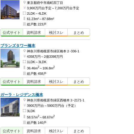
東京都府中市南町四丁目
3,900万円台予定～7,200万円台予定
2LDK～4LDK
61.23m²～87.68m²
総戸数 223戸
公式
サイト
資料
請求
検討
スレ
まとめ
ブランズタワー橋本
神奈川県相模原市緑区橋本２-336-1
4358万円～2億3398万円
1LDK～3LDK
2
2
36.46m
～106.8m
総戸数 458戸
公式
サイト
資料
請求
検討
スレ
まとめ
ガーラ・レジデンス橋本
神奈川県相模原市緑区西橋本３-2171-1
3900万円台～5900万円台（予定）
3LDK
2
2
58.57m
～68.67m
総戸数 140戸
公式
サイト
資料
請求
検討
スレ
まとめ