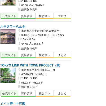
2LDK～4LDK
60.06m²～150.42m²
総戸数 346戸
公式
サイト
資料
請求
検討
スレ
ブログ
ルネタワー八王子
東京都八王子市寺町40-13他ほか
3200万円台～2億3000万円台（予定）
1DK～4LDK
2
2
30.68m
～126.9m
総戸数 499戸
公式
サイト
資料
請求
検討
スレ
まとめ
TOKYO LINK WITH TOWN PROJECT（東京リンクウィズタウンプロジェクト）
東京都小平市小川東町二丁目
4,228万円・5,048万円
2LDK・3LDK
53.92m²・68.22m²
総戸数 575戸
公式
サイト
資料
請求
検討
スレ
まとめ
メイツ府中中河原