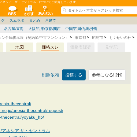
]アネシア ザ・セントラル」についてご紹介しています。
ションコミュニティ
全掲示板
物件検索
サイトについて
ョン管理
記
ション質問
阪府
茨城
その他
家具
兵庫県
札幌
ニュース
ノウハウ
住宅質問
仙台/新潟/東北
福岡県
個人取引
東京都
管理会社/組合
名古屋/東海
政治
神奈川県
譲渡
防犯/防災/防音
埼玉県
大阪
ミクル
兵庫
千葉県
使い方/練習
リフォーム
京都/滋賀
お知らせ
奈良/和
中古マン
ログ
スムラボ
まとめ
戸建て
名古屋/東海
大阪/兵庫/京都/関西
中国/四国/九州/沖縄
ョン住民掲示板（契約済/中古マンション）
東京都
昭島市
もくせいの杜
地図
価格スレ
価格表販売
見学記
参考になる! 計0
削除依頼
nesia-thecentral/
e.ne.jp/anesia-thecentral/request/
a-thecentral/yoyaku_hp/
kan.com/アネシア ザ・セントラル