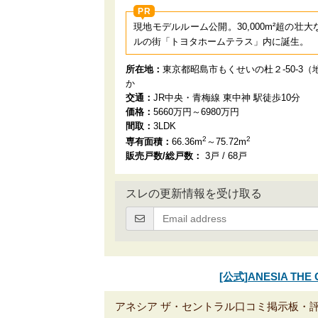
PR
現地モデルルーム公開。30,000m²超の壮
ルの街「トヨタホームテラス」内に誕生。
所在地：
東京都昭島市もくせいの杜２-50-3（
か
交通：
JR中央・青梅線 東中神 駅徒歩10分
価格：
5660万円～6980万円
間取：
3LDK
2
2
専有面積：
66.36m
～75.72m
販売戸数/総戸数：
3戸 / 68戸
スレの更新情報を受け取る
[公式]ANESIA T
アネシア ザ・セントラル口コミ掲示板・