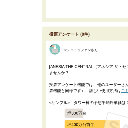
投票アンケート (0件)
マンコミュファンさん
[ANESIA THE CENTRAL（アネシ
ませんか？
投票アンケート機能では、他のユーザーさんに
票機能と同様です）。詳しい使用方法は
こ
<サンプル>　タワー棟の予想平均坪単価は
坪300万台
坪400万台前半