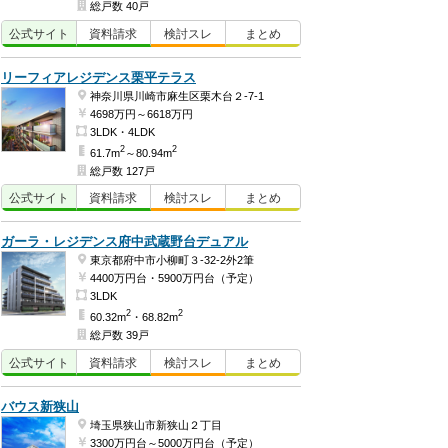
総戸数 40戸
公式
サイト
資料
請求
検討
スレ
まとめ
リーフィアレジデンス栗平テラス
神奈川県川崎市麻生区栗木台２-7-1
4698万円～6618万円
3LDK・4LDK
2
2
61.7m
～80.94m
総戸数 127戸
公式
サイト
資料
請求
検討
スレ
まとめ
ガーラ・レジデンス府中武蔵野台デュアル
東京都府中市小柳町３-32-2外2筆
4400万円台・5900万円台（予定）
3LDK
2
2
60.32m
・68.82m
総戸数 39戸
公式
サイト
資料
請求
検討
スレ
まとめ
バウス新狭山
埼玉県狭山市新狭山２丁目
3300万円台～5000万円台（予定）