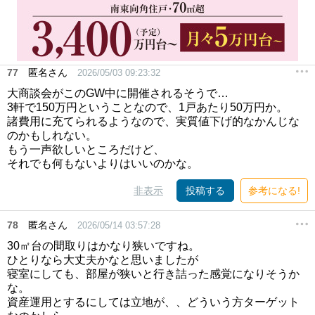
77
匿名さん
2026/05/03 09:23:32
大商談会がこのGW中に開催されるそうで…
3軒で150万円ということなので、1戸あたり50万円か。
諸費用に充てられるようなので、実質値下げ的なかんじな
のかもしれない。
もう一声欲しいところだけど、
それでも何もないよりはいいのかな。
非表示
投稿する
参考になる!
78
匿名さん
2026/05/14 03:57:28
30㎡台の間取りはかなり狭いですね。
ひとりなら大丈夫かなと思いましたが
寝室にしても、部屋が狭いと行き詰った感覚になりそうか
な。
資産運用とするにしては立地が、、どういう方ターゲット