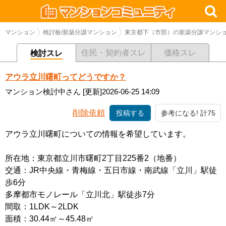
マンション
検討板/新築分譲マンション
東京都下（市部）の新築分譲マンシ
住民・契約者スレ
価格スレ
検討スレ
アウラ立川曙町ってどうですか？
マンション検討中さん
[更新]2026-06-25 14:09
削除依頼
投稿する
参考になる! 計75
アウラ立川曙町についての情報を希望しています。
所在地：東京都立川市曙町2丁目225番2（地番）
交通：JR中央線・青梅線・五日市線・南武線「立川」駅徒
歩6分
多摩都市モノレール「立川北」駅徒歩7分
間取：1LDK～2LDK
面積：30.44㎡～45.48㎡