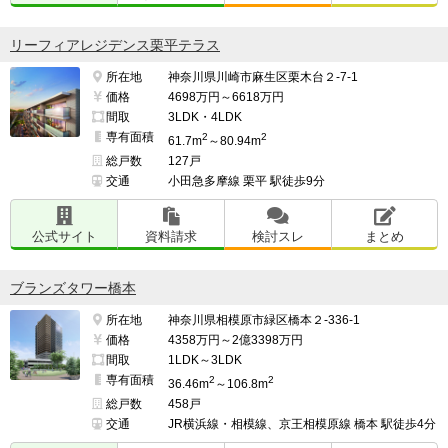
リーフィアレジデンス栗平テラス
所在地
神奈川県川崎市麻生区栗木台２-7-1
価格
4698万円～6618万円
間取
3LDK・4LDK
専有面積
2
2
61.7m
～80.94m
総戸数
127戸
交通
小田急多摩線 栗平 駅徒歩9分
公式サイト
資料請求
検討スレ
まとめ
ブランズタワー橋本
所在地
神奈川県相模原市緑区橋本２-336-1
価格
4358万円～2億3398万円
間取
1LDK～3LDK
専有面積
2
2
36.46m
～106.8m
総戸数
458戸
交通
JR横浜線・相模線、京王相模原線 橋本 駅徒歩4分