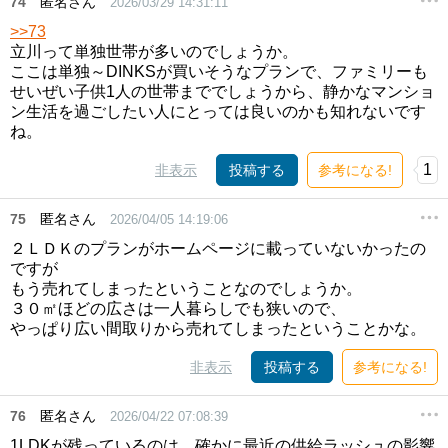
74
匿名さん
2026/03/29 14:31:11
>>73
立川って単独世帯が多いのでしょうか。
ここは単独～DINKSが買いそうなプランで、ファミリーも
せいぜい子供1人の世帯まででしょうから、静かなマンショ
ン生活を過ごしたい人にとっては良いのかも知れないです
ね。
1
非表示
投稿する
参考になる!
75
匿名さん
2026/04/05 14:19:06
２ＬＤＫのプランがホームページに載っていないかったの
ですが
もう売れてしまったということなのでしょうか。
３０㎡ほどの広さは一人暮らしでも狭いので、
やっぱり広い間取りから売れてしまったということかな。
非表示
投稿する
参考になる!
76
匿名さん
2026/04/22 07:08:39
1LDKが残っているのは、確かに最近の供給ラッシュの影響