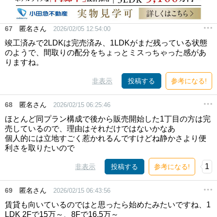
67
匿名さん
2026/02/05 12:54:00
竣工済みで2LDKは完売済み、1LDKがまだ残っている状態
のようで、間取りの配分をちょっとミスっちゃった感があ
りますね。
非表示
投稿する
参考になる!
68
匿名さん
2026/02/15 06:25:46
ほとんど同プラン構成で後から販売開始した1丁目の方は完
売しているので、理由はそれだけではないかなあ
個人的には立地すごく惹かれるんですけどね静かさより便
利さを取りたいので
1
非表示
投稿する
参考になる!
69
匿名さん
2026/02/15 06:43:56
賃貸も向いているのではと思ったら始めたみたいですね、1
LDK 2Fで15万～、8Fで16.5万～