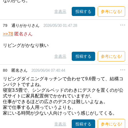
なのかしら。
非表示
投稿する
参考になる!
79
通りがかりさん
2026/05/30 01:47:28
>>78
匿名さん
リビングがかなり狭い
非表示
投稿する
参考になる!
80
匿名さん
2026/06/04 07:40:44
リビングダイニングキッチンで合わせて9.6畳って、結構コ
ンパクトですよね。
寝室3.5畳で、シングルベッドのわきにデスクを置くのが公
式サイトに家具配置例でかかれていますが、
仕事ができるほどの広さのデスクは難しいよなぁ。
家で仕事する人用っていうよりも、
家にいる時間が少ない人向けっていう感じがしてくる。
非表示
投稿する
参考になる!