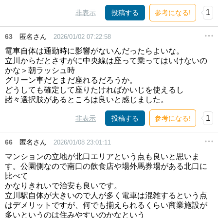
1
非表示
投稿する
参考になる!
63
匿名さん
2026/01/02 07:22:58
電車自体は通勤時に影響がないんだったらよいな。
立川からだとさすがに中央線は座って乗ってはいけないの
かな＞朝ラッシュ時
グリーン車だとまだ座れるだろうか。
どうしても確定して座りたければかいじを使えるし
諸々選択肢があるところは良いと感じました。
1
非表示
投稿する
参考になる!
66
匿名さん
2026/01/08 23:01:11
マンションの立地が北口エリアという点も良いと思いま
す。公園側なので南口の飲食店や場外馬券場がある北口に
比べて
かなりきれいで治安も良いです。
立川駅自体が大きいので人が多く電車は混雑するという点
はデメリットですが、何でも揃えられるくらい商業施設が
多いというのは住みやすいのかなという