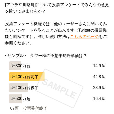
[アウラ立川曙町]について投票アンケートでみんなの意見
を聞いてみませんか？
投票アンケート機能では、他のユーザーさんに聞いてみ
たいアンケートを取ることが出来ます（Twitterの投票機
能と同様です）。詳しい使用方法は
こちらのページ
をご
参照ください。
<サンプル>　タワー棟の予想平均坪単価は？
坪300万台
14.9％
坪400万台前半
44.8％
SAMPLE
坪400万台後半
23.9％
坪500万超
16.4％
67票　
投票受付終了