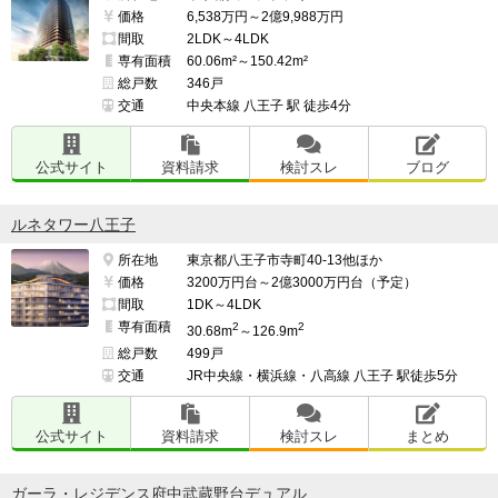
価格
6,538万円～2億9,988万円
間取
2LDK～4LDK
専有面積
60.06m²～150.42m²
総戸数
346戸
交通
中央本線 八王子 駅 徒歩4分
公式サイト
資料請求
検討スレ
ブログ
ルネタワー八王子
所在地
東京都八王子市寺町40-13他ほか
価格
3200万円台～2億3000万円台（予定）
間取
1DK～4LDK
専有面積
2
2
30.68m
～126.9m
総戸数
499戸
交通
JR中央線・横浜線・八高線 八王子 駅徒歩5分
公式サイト
資料請求
検討スレ
まとめ
ガーラ・レジデンス府中武蔵野台デュアル