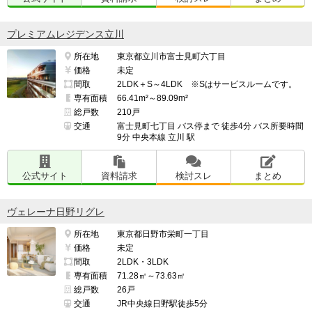
プレミアムレジデンス立川
所在地
東京都立川市富士見町六丁目
価格
未定
間取
2LDK＋S～4LDK ※Sはサービスルームです。
専有面積
66.41m²～89.09m²
総戸数
210戸
交通
富士見町七丁目 バス停まで 徒歩4分 バス所要時間
9分 中央本線 立川 駅
公式サイト
資料請求
検討スレ
まとめ
ヴェレーナ日野リグレ
所在地
東京都日野市栄町一丁目
価格
未定
間取
2LDK・3LDK
専有面積
71.28㎡～73.63㎡
総戸数
26戸
交通
JR中央線日野駅徒歩5分