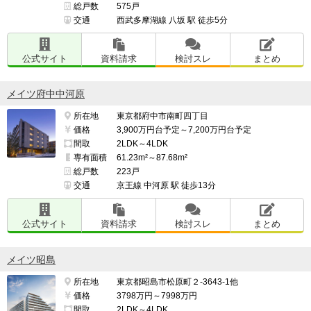
総戸数
575戸
交通
西武多摩湖線 八坂 駅 徒歩5分
公式サイト
資料請求
検討スレ
まとめ
メイツ府中中河原
所在地
東京都府中市南町四丁目
価格
3,900万円台予定～7,200万円台予定
間取
2LDK～4LDK
専有面積
61.23m²～87.68m²
総戸数
223戸
交通
京王線 中河原 駅 徒歩13分
公式サイト
資料請求
検討スレ
まとめ
メイツ昭島
所在地
東京都昭島市松原町２-3643-1他
価格
3798万円～7998万円
間取
2LDK～4LDK