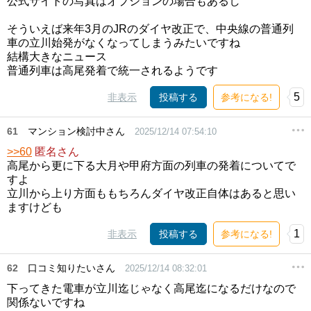
公式サイトの写真はオプションの場合もあるし
そういえば来年3月のJRのダイヤ改正で、中央線の普通列
車の立川始発がなくなってしまうみたいですね
結構大きなニュース
普通列車は高尾発着で統一されるようです
5
非表示
投稿する
参考になる!
61
マンション検討中さん
2025/12/14 07:54:10
>>60
匿名さん
高尾から更に下る大月や甲府方面の列車の発着についてで
すよ
立川から上り方面ももちろんダイヤ改正自体はあると思い
ますけども
1
非表示
投稿する
参考になる!
62
口コミ知りたいさん
2025/12/14 08:32:01
下ってきた電車が立川迄じゃなく高尾迄になるだけなので
関係ないですね