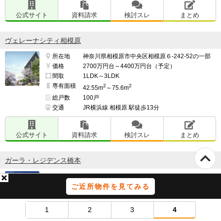
公式サイト
資料請求
検討スレ
まとめ
ヴェレーナシティ相模原
所在地
神奈川県相模原市中央区相模原６-242-52の一部
価格
2700万円台～4400万円台（予定）
間取
1LDK～3LDK
専有面積
2
2
42.55m
～75.6m
総戸数
100戸
交通
JR横浜線 相模原 駅徒歩13分
公式サイト
資料請求
検討スレ
まとめ
ガーラ・レジデンス橋本
所在地
神奈川県相模原市緑区西橋本３-2171-1
価格
3900万円台～5900万円台（予定）
ご近所物件を見てみる
間取
3LDK
専有面積
2
2
58.57m
～68.67m
1
2
3
4
総戸数
140戸