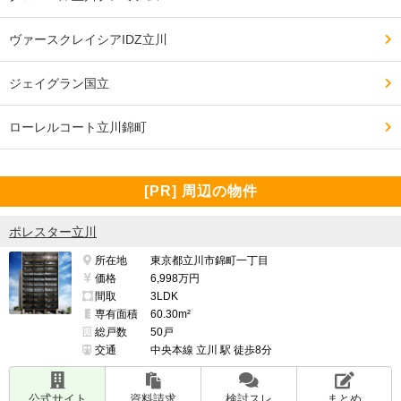
ヴァースクレイシアIDZ立川
ジェイグラン国立
ローレルコート立川錦町
[PR] 周辺の物件
ポレスター立川
所在地
東京都立川市錦町一丁目
価格
6,998万円
間取
3LDK
専有面積
60.30m²
総戸数
50戸
交通
中央本線 立川 駅 徒歩8分
公式サイト
資料請求
検討スレ
まとめ