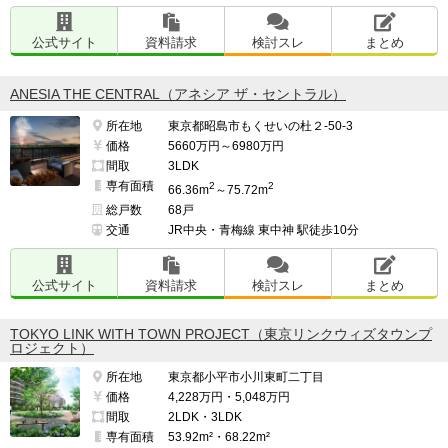
公式サイト
資料請求
検討スレ
まとめ
ANESIA THE CENTRAL（アネシア ザ・セントラル）
所在地
東京都昭島市もくせいの杜２-50-3
価格
5660万円～6980万円
間取
3LDK
専有面積
2
2
66.36m
～75.72m
総戸数
68戸
交通
JR中央・青梅線 東中神 駅徒歩10分
公式サイト
資料請求
検討スレ
まとめ
TOKYO LINK WITH TOWN PROJECT（東京リンクウィズタウンプ
ロジェクト）
所在地
東京都小平市小川東町二丁目
価格
4,228万円・5,048万円
間取
2LDK・3LDK
専有面積
53.92m²・68.22m²