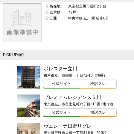
所在地
東京都立川市曙町2丁目
総戸数
72戸
交通
中央本線 立川 駅 徒歩6分
PICK UP物件
ポレスター立川
東京都立川市錦町一丁目72-18（地番）
公式サイト
検討スレ
プレミアムレジデンス立川
東京都立川市富士見町六丁目313番1他（地番）
公式サイト
検討スレ
ヴェレーナ日野リグレ
東京都日野市栄町一丁目31番8、31番9（地番）