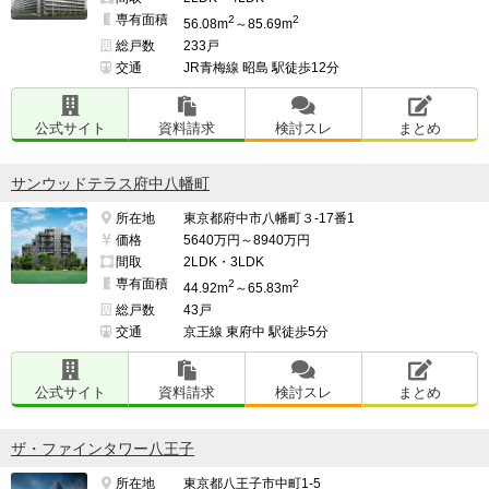
専有面積
2
2
56.08m
～85.69m
総戸数
233戸
交通
JR青梅線 昭島 駅徒歩12分
公式サイト
資料請求
検討スレ
まとめ
サンウッドテラス府中八幡町
所在地
東京都府中市八幡町３-17番1
価格
5640万円～8940万円
間取
2LDK・3LDK
専有面積
2
2
44.92m
～65.83m
総戸数
43戸
交通
京王線 東府中 駅徒歩5分
公式サイト
資料請求
検討スレ
まとめ
ザ・ファインタワー八王子
所在地
東京都八王子市中町1-5