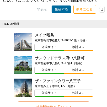
せるようにはなっているはずで、その可能性もあるかと
1
非表示
投稿する
参考になる!
PICK UP物件
メイツ昭島
東京都昭島市松原町２-3643-1他（地番）
公式サイト
検討スレ
サンウッドテラス府中八幡町
東京都府中市八幡町３-17番1（地番）
公式サイト
検討スレ
ザ・ファインタワー八王子
東京都八王子市中町1-5（地番）
公式サイト
検討スレ