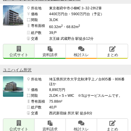
所在地
東京都府中市小柳町３-32-2外2筆
価格
4400万円台・5900万円台（予定）
間取
3LDK
専有面積
2
2
60.32m
・68.82m
総戸数
39戸
交通
京王線 武蔵野台 駅徒歩12分
公式サイト
資料請求
検討スレ
まとめ
ユニハイム所沢
所在地
埼玉県所沢市大字北秋津字上ノ台805番・806番
ほか
価格
8,890万円
間取
2LDK＋S＋WIC ※Sはサービスルームです。
専有面積
75.88m²
総戸数
40戸
交通
西武新宿線 所沢 駅 徒歩8分
公式サイト
資料請求
検討スレ
まとめ