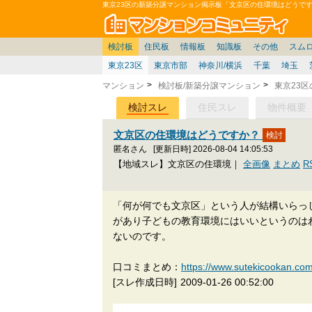
東京23区の新築分譲マンション掲示板「文京区の住環境はどうで
マン
東京
価格表
住宅ローン
雑談
お便り返し
関東
東京都
注文住宅
神奈川
賃貸
中部
スムログ出張所
神奈川県
建売住宅
デベ/ゼネコン
座談会/対談
移住相談
近畿
埼玉/千葉/関東
千葉県
北海道
戸建質問
リゾート
暮らしやすさ評価
ブロガーの本音
マンション雑談
埼玉県
東北
札幌/東北/北陸/信越
住宅設備
広告
中国
愛知県
バトル
九州
マンシ
見学
マン
大
検討板
住民板
情報板
知識板
その他
スム
東京23区
東京市部
神奈川/横浜
千葉
埼玉
マンション
検討板/新築分譲マンション
東京23
検討スレ
住民スレ
物件概要
文京区の住環境はどうですか？
匿名さん
[更新日時] 2026-08-04 14:05:53
【地域スレ】文京区の住環境｜
全画像
まとめ
R
「何が何でも文京区」という人が結構いらっ
があり子どもの教育環境にはいいというのは
ないのです。
口コミまとめ：
https://www.sutekicoo
[スレ作成日時]
2009-01-26 00:52:00