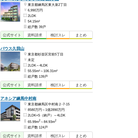
東京都練馬区東大泉2丁目
6,990万円
2LDK
54.15m²
総戸数 39戸
公式
サイト
資料
請求
検討
スレ
まとめ
バウス久我山
東京都杉並区宮前5丁目
未定
2LDK～4LDK
55.55m²～106.31m²
総戸数 139戸
公式
サイト
資料
請求
検討
スレ
まとめ
アネシア練馬中村南
東京都練馬区中村南２-7-15
8580万円～1億2890万円
2LDK+S（納戸）～4LDK
2
2
65.99m
～84.93m
総戸数 124戸
公式
サイト
資料
請求
検討
スレ
まとめ