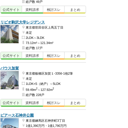
総戸数 49戸
公式
サイト
資料
請求
検討
スレ
まとめ
リビオ駒沢大学レジデンス
東京都世田谷区上馬五丁目
未定
2LDK～3LDK
73.12m²～121.34m²
総戸数 17戸
公式
サイト
資料
請求
検討
スレ
まとめ
バウス加賀
東京都板橋区加賀１-3356-1他2筆
未定
1LDK+S（納戸）～5LDK
2
2
59.49m
～127.92m
総戸数 228戸
公式
サイト
資料
請求
検討
スレ
まとめ
ピアース石神井公園
東京都練馬区石神井町3丁目
1億1,390万円・1億1,790万円