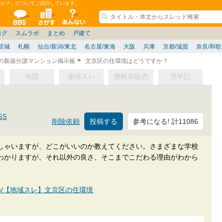
すか？」についてご紹介しています。
ションコミュニティ
全掲示板
物件検索
サイトについて
ョン管理
記
ション質問
阪府
その他
家具
名古屋/東海
兵庫県
ニュース
ノウハウ
住宅質問
福岡県
大阪/兵庫/京都/関西
個人取引
東京都
管理会社/組合
政治
神奈川県
中国/四国/九州/沖縄
譲渡
防犯/防災/防音
埼玉県
ミクル
千葉県
使い方/練習
リフォーム
お知らせ
中古マン
ログ
スムラボ
まとめ
戸建て
茨城
札幌
仙台/新潟/東北
名古屋/東海
大阪
兵庫
京都/滋賀
奈良/和
区の新築分譲マンション掲示板
文京区の住環境はどうですか？
地図
価格スレ
価格表販売
見学記
SS
参考になる! 計11086
削除依頼
しゃいますが、どこがいいのか教えてください。さまざまな学校
わかりますが、それ以外の良さ、そこまでこだわる理由がわから
kan.com/【地域スレ】文京区の住環境