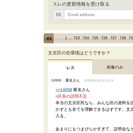
スレの更新情報を受け取る
1
…
723
724
725
726
727
728
72
文京区の住環境はどうですか？
画像のみ
レス
14900
匿名さん
2026/06/16 03:24:14
>>14898
匿名さん
>区長の説明不足
本当の文京区民なら、みんな区の資料を
かずとも全てを理解できるはずです。文
入る。
あまりにもつまびらかすぎて、説明会な