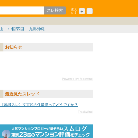
拡大
+
-
x
1
ション
シニア
歌山
中国/四国
九州/沖縄
お知らせ
Powered by feedwind
最近見たスレッド
【地域スレ】文京区の住環境ってどうですか？
TrackWind
txtURL[n]