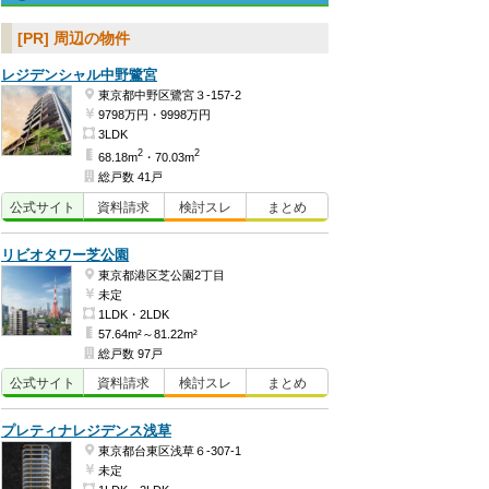
[PR] 周辺の物件
レジデンシャル中野鷺宮
東京都中野区鷺宮３-157-2
9798万円・9998万円
3LDK
2
2
68.18m
・70.03m
総戸数 41戸
公式
サイト
資料
請求
検討
スレ
まとめ
リビオタワー芝公園
東京都港区芝公園2丁目
未定
1LDK・2LDK
57.64m²～81.22m²
総戸数 97戸
公式
サイト
資料
請求
検討
スレ
まとめ
プレティナレジデンス浅草
東京都台東区浅草６-307-1
未定