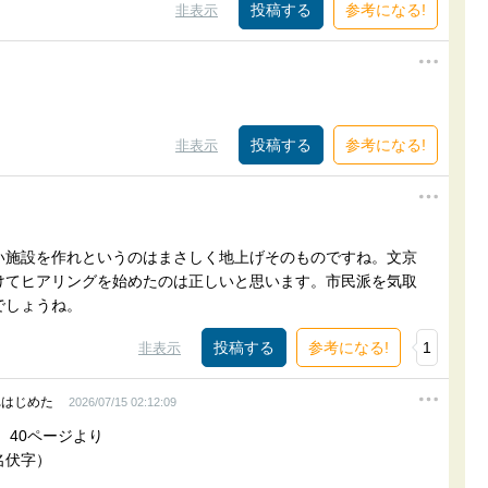
参考になる!
非表示
参考になる!
非表示
い施設を作れというのはまさしく地上げそのものですね。文京
けてヒアリングを始めたのは正しいと思います。市民派を気取
でしょうね。
参考になる!
1
非表示
れはじめた
2026/07/15 02:12:09
）40ページより
名伏字）