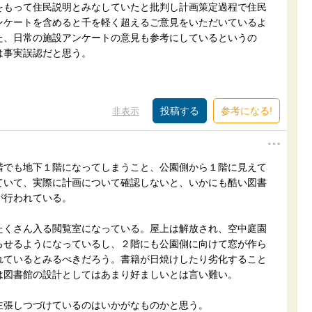
をもって住民説明とみなしていたと批判し計画策定過程で住民
ンケートを含めると千を軽く超えるご意見をいただいているよ
た、日常の施設アンケートの意見も参考にしているというの
は事実誤認だと思う。
参考になる!
非表示
階でも地下１階になってしまうこと、公園側から１階に見えて
ていて、実際に計画について確認しないと、いかにも酷い図書
が行われている。
たくさん入る閲覧室になっている。屋上は解放され、空中庭園
ろせるようになっているし、２階にも公園側に向けて窓が作ら
れているとみるべきだろう。書籍が日焼けしたり劣化すること
は図書館の設計としてはあまり好ましいとは言い難い。
主張しつづけているのはいかがなものかと思う。