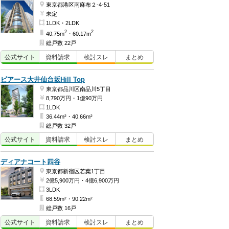
東京都港区南麻布２-4-51
未定
1LDK・2LDK
2
2
40.75m
・60.17m
総戸数 22戸
公式
サイト
資料
請求
検討
スレ
まとめ
ピアース大井仙台坂Hill Top
東京都品川区南品川5丁目
8,790万円・1億90万円
1LDK
36.44m²・40.66m²
総戸数 32戸
公式
サイト
資料
請求
検討
スレ
まとめ
ディアナコート四谷
東京都新宿区若葉1丁目
2億5,900万円・4億6,900万円
3LDK
68.59m²・90.22m²
総戸数 16戸
公式
サイト
資料
請求
検討
スレ
まとめ