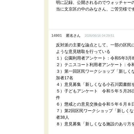
明に記録、公開されるのでウォッチャー
当に文京区の中のみなさん、ご苦労様で
14901
匿名さん
2026/06/16 04:29:51
反対派の主要な論点として、一部の区民
ような意見聴取を行っている
１）公園利用者アンケート：令和5年3月8
２）テニスコート利用者アンケート：令和5
３）第一回区民ワークショップ「新しく
加者17名
４）意見募集「新しくなる小石川図書館を
５）子どもアンケート 令和５年５月26日
件
６）懲戒との意見交換会令和５年６月８
７）第2回区民ワークショップ「新しく
者38人
８）意見募集「新しくなる施設のあり方を