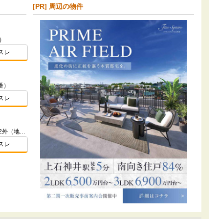
[PR] 周辺の物件
）
スレ
番）
スレ
東京都練馬区石神井町3丁目927番2外（地番）
スレ