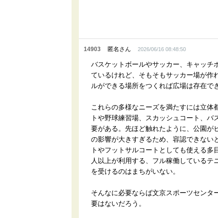
14903
匿名さん
2026/06/16 08:48:50
バスケットボールやサッカー、キャッチ
ているけれど、そもそもサッカー場が作
ルができる場所をつくれば広場は存在で
これらの多様なニーズを満たすには立体
トや野球練習場、スカッシュコート、バ
要がある。先ほど触れたように、公園が
の影響が大きすぎるため、容認できない
トやフットサルコートとしても使える多目
人以上が利用する、フル稼働しているテ
を受けるのはまちがいない。
そんなに必要ならば文京スポーツセンタ
要はないだろう。