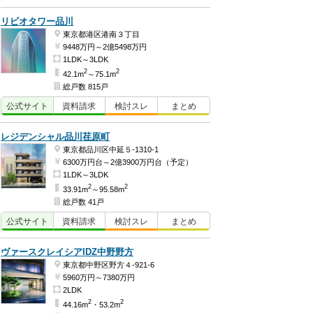
リビオタワー品川
東京都港区港南３丁目
9448万円～2億5498万円
1LDK～3LDK
2
2
42.1m
～75.1m
総戸数 815戸
公式
サイト
資料
請求
検討
スレ
まとめ
レジデンシャル品川荏原町
東京都品川区中延５-1310-1
6300万円台～2億3900万円台（予定）
1LDK～3LDK
2
2
33.91m
～95.58m
総戸数 41戸
公式
サイト
資料
請求
検討
スレ
まとめ
ヴァースクレイシアIDZ中野野方
東京都中野区野方４-921-6
5960万円～7380万円
2LDK
2
2
44.16m
・53.2m