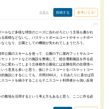
参考になる!
非表示
ボールなど多様な球技のニーズに合わせろという主張も書かれ
れる面積などないし、バスケットボールコートやキャッチボー
きなくなり、公園としての機能が失われてしまうだろう。
都市公園のスキームを使って、公園の下に屋内フットサルコー
スケットコートなどの施設を整備して、総合運動施設を作る必
ビルに変わってしまう立体都市公園化には近隣住民の住環境へ
という意見も多いと思う。仮にテニスコートをバスケットコー
的施設にするにしても、月間3360人、１日あたりに直せば百
ニスコートを縮小することもテニスコート利用者から強い反発
ーの敷地を活用するという考え方もあると思う。ここに作る必