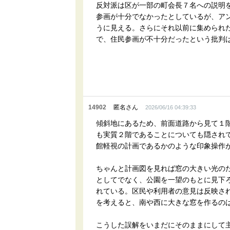
反対派は区が一部の町会長７名への説明
参画が十分でなかったとしているが、ア
うに見える。さらにそれ以前に集められ
で、住民参画が不十分だったという批判
14902
匿名さん
2026/06/16 04:39:33
傾斜地にあるため、前面道路から見て１
も実質２階であることについても隠され
館軽視の計画であるかのような印象操作
ちゃんと計画図を見れば窓の大きい光の
としてでなく、公園を一望のもとに見下
れている。区民や利用者の意見は反映さ
を考えると、南や西に大きな窓を作るの
こうした誤解をいまだにそのままにして