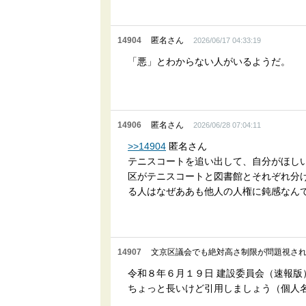
14904
匿名さん
2026/06/17 04:33:19
「悪」とわからない人がいるようだ。
14906
匿名さん
2026/06/28 07:04:11
>>14904
匿名さん
テニスコートを追い出して、自分がほし
区がテニスコートと図書館とそれぞれ分
る人はなぜああも他人の人権に鈍感なん
14907
文京区議会でも絶対高さ制限が問題視さ
令和８年６月１９日 建設委員会（速報版
ちょっと長いけど引用しましょう（個人