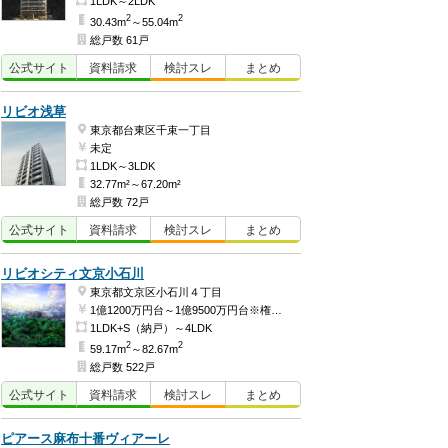
1LDK～2LDK
2
2
30.43m
～55.04m
総戸数 61戸
公式
サイト
資料
請求
検討
スレ
まとめ
リビオ浅草
東京都台東区千束一丁目
未定
1LDK～3LDK
32.77m²～67.20m²
総戸数 72戸
公式
サイト
資料
請求
検討
スレ
まとめ
リビオシティ文京小石川
東京都文京区小石川４丁目
1億1200万円台～1億9500万円台※権利金含む（予定）
1LDK+S（納戸）～4LDK
2
2
59.17m
～82.67m
総戸数 522戸
公式
サイト
資料
請求
検討
スレ
まとめ
ピアース麻布十番ヴィアーレ