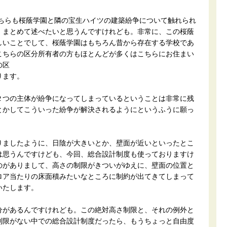
どちらも桜蔭学園と隣の宝生ハイツの建築紛争について触れられ
、まとめて述べたいと思うんですけれども。非常に、この桜蔭
しいことでして、桜蔭学園はもちろん昔から存在する学校であ
こちらの区分所有者の方もほとんどが多くはこちらにお住まい
の区
ります。
２つの主体が紛争になってしまっているということは非常に残
とかしてこういった紛争が解決されるようにというふうに願っ
りましたように、日陰が大きいとか、壁面が近いといったとこ
は思うんですけども、今回、総合設計制度も使っておりますけ
のがありまして、高さの制限がきついがゆえに、壁面の位置と
ロア当たりの床面積みたいなところに制約が出てきてしまって
いたします。
分があるんですけれども。この絶対高さ制限と、それの例外と
制限がない中での総合設計制度だったら、もうちょっと自由度