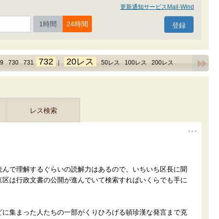
更新通知サービスMail-Wind
1時間
24時間
732
20レス
9
730
731
｜
50レス
100レス
200レス
レス検索
読んで理解するぐらいの読解力はあるので、いちいち区長に聞
京区は行政文書の公開が進んでいて検索すればいくらでも手に
どに集まった人たちの一部がくりひろげる頓珍漢な発言まで克