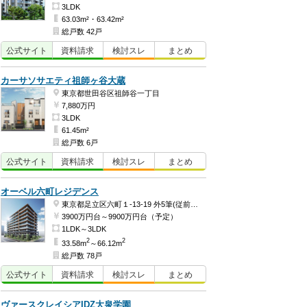
3LDK
63.03m²・63.42m²
総戸数 42戸
公式
サイト
資料
請求
検討
スレ
まとめ
カーサソサエティ祖師ヶ谷大蔵
東京都世田谷区祖師谷一丁目
7,880万円
3LDK
61.45m²
総戸数 6戸
公式
サイト
資料
請求
検討
スレ
まとめ
オーベル六町レジデンス
東京都足立区六町１-13-19 外5筆(従前地番)ほか
3900万円台～9900万円台（予定）
1LDK～3LDK
2
2
33.58m
～66.12m
総戸数 78戸
公式
サイト
資料
請求
検討
スレ
まとめ
ヴァースクレイシアIDZ大泉学園