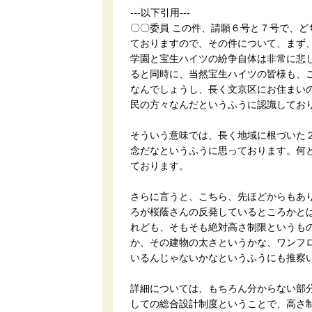
---以下引用---
〇〇委員 この件、請願６号と７号で、
ておりますので、その件について、まず
学園と宝生ハイツの紛争自体は非常に悲
ると同時に、当然宝生ハイツの皆様も、
なんでしょうし、長く文京区にお住まい
民の方々なんだというふうに認識してお
そういう意味では、長く地域に根づいた
念だなというふうに思っております。何
ております。
さらに言うと、こちら、先ほどからもあ
ろが桜蔭さんの反発しているところかと
れども、そもそも絶対高さ制限というも
か、その建物の太さというかな、ワンフ
いるんじゃないかなというふうにも推察
詳細については、もちろん分からない部
しての総合設計制度ということで、高さ