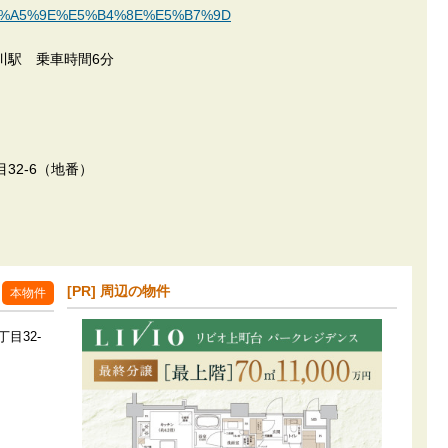
ch/%E7%A5%9E%E5%B4%8E%E5%B7%9D
川駅 乗車時間6分
32-6（地番）
[PR] 周辺の物件
本物件
目32-