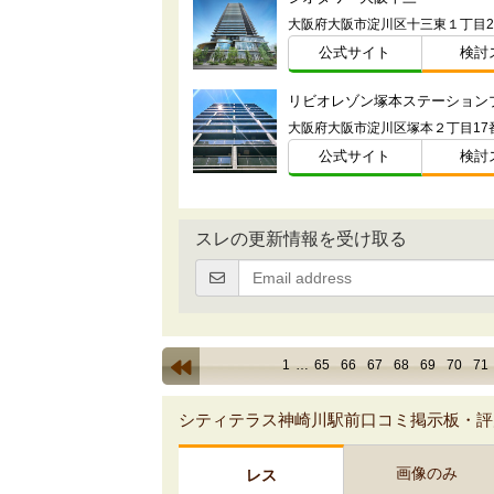
公式サイト
検討
リビオレゾン塚本ステーション
公式サイト
検討
スレの更新情報を受け取る
1
…
65
66
67
68
69
70
71
シティテラス神崎川駅前口コミ掲示板・評
画像のみ
レス