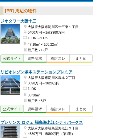
[PR] 周辺の物件
ジオタワー大阪十三
大阪府大阪市淀川区十三東１丁目
5480万円～1億9980万円
1LDK～3LDK
2
2
47.18m
～105.22m
総戸数 712戸
公式
サイト
資料
請求
検討
スレ
まとめ
リビオレゾン塚本ステーションプレミア
大阪府大阪市淀川区塚本２丁目
3098万円～3628万円
1LDK
2
33.38m
総戸数 48戸
公式
サイト
資料
請求
検討
スレ
まとめ
プレサンス ロジェ 福島海老江シティパークス
大阪府大阪市福島区海老江２丁目
4580万円～5090万円（第1期）