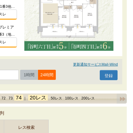
大阪府大阪市淀川区十三東１丁目21番3他（地番）ほか
スレ
プレミア
大阪府大阪市淀川区塚本２丁目17番3（地番）
スレ
更新通知サービスMail-Wind
1時間
24時間
74
20レス
72
73
｜
50レス
100レス
200レス
判
レス検索