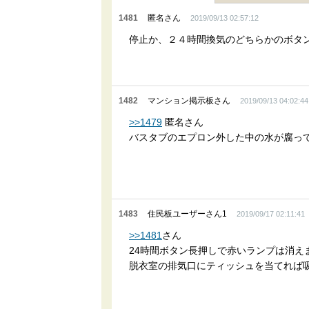
1481
匿名さん
2019/09/13 02:57:12
停止か、２４時間換気のどちらかのボタ
1482
マンション掲示板さん
2019/09/13 04:02:44
>>1479
匿名さん
バスタブのエプロン外した中の水が腐っ
1483
住民板ユーザーさん1
2019/09/17 02:11:41
>>1481
さん
24時間ボタン長押しで赤いランプは消え
脱衣室の排気口にティッシュを当てれば