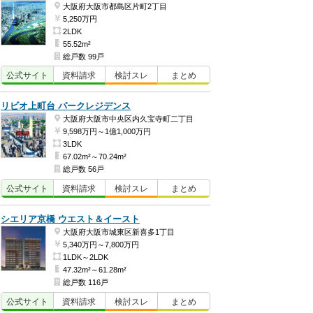
大阪府大阪市都島区片町2丁目
5,250万円
2LDK
55.52m²
総戸数 99戸
公式
サイト
資料
請求
検討
スレ
まとめ
リビオ上町台 パークレジデンス
大阪府大阪市中央区内久宝寺町二丁目
9,598万円～1億1,000万円
3LDK
67.02m²～70.24m²
総戸数 56戸
公式
サイト
資料
請求
検討
スレ
まとめ
シエリア京橋 ウエスト＆イースト
大阪府大阪市城東区新喜多1丁目
5,340万円～7,800万円
1LDK～2LDK
47.32m²～61.28m²
総戸数 116戸
公式
サイト
資料
請求
検討
スレ
まとめ