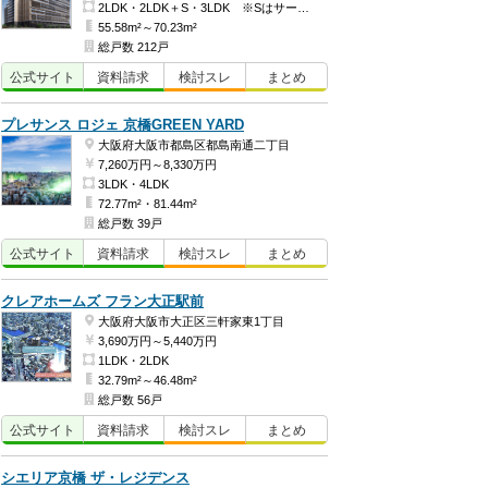
2LDK・2LDK＋S・3LDK ※Sはサービスルーム（納戸）です。
55.58m²～70.23m²
総戸数 212戸
公式
サイト
資料
請求
検討
スレ
まとめ
プレサンス ロジェ 京橋GREEN YARD
大阪府大阪市都島区都島南通二丁目
7,260万円～8,330万円
3LDK・4LDK
72.77m²・81.44m²
総戸数 39戸
公式
サイト
資料
請求
検討
スレ
まとめ
クレアホームズ フラン大正駅前
大阪府大阪市大正区三軒家東1丁目
3,690万円～5,440万円
1LDK・2LDK
32.79m²～46.48m²
総戸数 56戸
公式
サイト
資料
請求
検討
スレ
まとめ
シエリア京橋 ザ・レジデンス