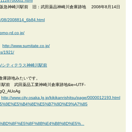
131128700002.html
阪急神崎川駅前 旧：武田薬品神崎川倉庫跡地 2008年8月14日
08/08/2008814_6b84.html
omo-rd.co.jp/
社
http://www.sumitate.co.jp/
es/1921/
kan.com/シティテラス神崎川駅前
倉庫跡地みたいです。
?q=阪急神崎川駅前 武田薬品工業神崎川倉庫跡地&ie=UTF-
AgQ_AUoAg
：
http://www.city.osaka.lg.jp/kikikanrishitsu/page/0000012193.html
i/%E7%A5%9E%E5%B4%8E%E5%B7%9D%E9%A7%85
ch/%E4%BD%8F%E5%8F%8B%E4%B8%8D%E5%...