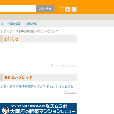
拡大
+
-
x
1
ション
シニア
歌山
中国/四国
九州/沖縄
シティテラス神崎川駅前ってどうですか？
お知らせ
Powered by feedwind
最近見たスレッド
シティテラス神崎川駅前ってどうですか？（入居済み・中古・賃貸）
TrackWind
大阪府の新築マンションレ