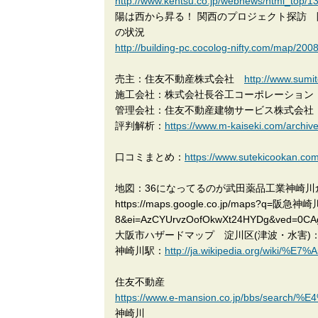
http://www.kentsu.co.jp/webnews/html_top/
陽は西から昇る！ 関西のプロジェクト探訪 
の状況
http://building-pc.cocolog-nifty.com/map/20
売主：住友不動産株式会社
http://www.sumit
施工会社：株式会社長谷工コーポレーション
管理会社：住友不動産建物サービス株式会
評判解析：
https://www.m-kaiseki.com/archiv
口コミまとめ：
https://www.sutekicoo
地図：36になってるのが武田薬品工業神崎川
https://maps.google.co.jp/maps
8&ei=AzCYUrvzOofOkwXt24HYDg&ved=0C
大阪市ハザードマップ 淀川区(津波・水害)
神崎川駅：
http://ja.wikipedia.org/wik
住友不動産
https://www.e-mansion.co.jp/bbs/sear
神崎川