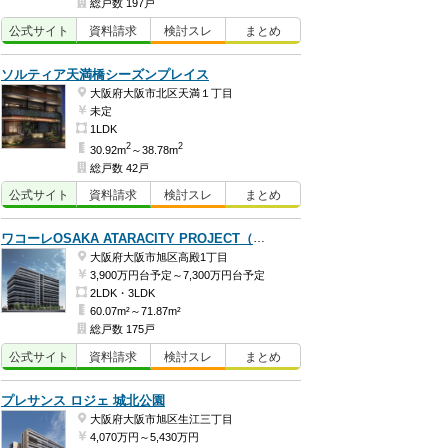
総戸数 197戸
公式
サイト
資料
請求
検討
スレ
まとめ
ソルティア天満橋シーズンプレイス
大阪府大阪市北区天満１丁目
未定
1LDK
2
2
30.92m
～38.78m
総戸数 42戸
公式
サイト
資料
請求
検討
スレ
まとめ
ワコーレOSAKA ATARACITY PROJECT（ワコーレシティ城北公園通）
大阪府大阪市旭区高殿1丁目
3,900万円台予定～7,300万円台予定
2LDK・3LDK
60.07m²～71.87m²
総戸数 175戸
公式
サイト
資料
請求
検討
スレ
まとめ
プレサンス ロジェ 城北公園
大阪府大阪市旭区生江三丁目
4,070万円～5,430万円