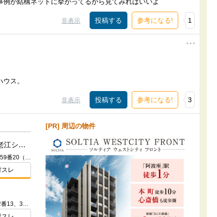
事例が結構ネットに挙がってるから見てみればいいよ
参考になる!
1
非表示
ハウス。
参考になる!
3
非表示
[PR] 周辺の物件
プレサンス ロジェ 福島海老江シティパークス
大阪府大阪市福島区海老江２丁目59番20（地番）
討スレ
大阪府大阪市福島区鷺洲一丁目32番13、32番12、32番19、34番2、50番、51番1、53番1（地番）
討スレ