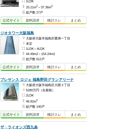
1LDK
2
2
33.21m
～37.36m
総戸数 27戸
公式
サイト
資料
請求
検討
スレ
まとめ
ジオタワー大阪福島
大阪府大阪市福島区鷺洲一丁目
未定
1LDK～4LDK
44.49m2～154.24m2
総戸数 612戸
公式
サイト
資料
請求
検討
スレ
まとめ
プレサンス ロジェ 福島野田グランアリーナ
大阪府大阪市福島区大開３丁目
5280万円（先着順）
2LDK
2
46.92m
総戸数 140戸
公式
サイト
資料
請求
検討
スレ
まとめ
ザ・ライオンズ西九条