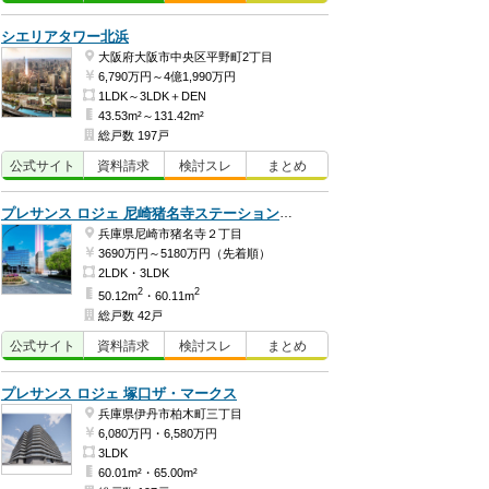
シエリアタワー北浜
大阪府大阪市中央区平野町2丁目
6,790万円～4億1,990万円
1LDK～3LDK＋DEN
43.53m²～131.42m²
総戸数 197戸
公式
サイト
資料
請求
検討
スレ
まとめ
プレサンス ロジェ 尼崎猪名寺ステーションステージ
兵庫県尼崎市猪名寺２丁目
3690万円～5180万円（先着順）
2LDK・3LDK
2
2
50.12m
・60.11m
総戸数 42戸
公式
サイト
資料
請求
検討
スレ
まとめ
プレサンス ロジェ 塚口ザ・マークス
兵庫県伊丹市柏木町三丁目
6,080万円・6,580万円
3LDK
60.01m²・65.00m²