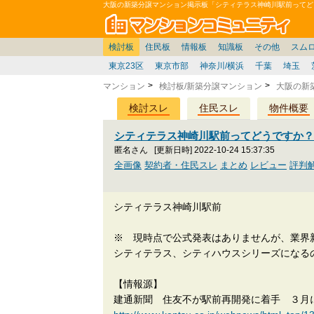
大阪の新築分譲マンション掲示板「シティテラス神崎川駅前ってど
マン
東京
価格表
住宅ローン
雑談
お便り返し
関東
東京都
注文住宅
神奈川
賃貸
中部
スムログ出張所
神奈川県
建売住宅
デベ/ゼネコン
座談会/対談
移住相談
近畿
埼玉/千葉/関東
千葉県
北海道
戸建質問
リゾート
暮らしやすさ評価
ブロガーの本音
マンション雑談
埼玉県
東北
札幌/東北/北陸/信越
住宅設備
広告
中国
愛知県
バトル
九州
マンシ
見学
マン
大
検討板
住民板
情報板
知識板
その他
スム
東京23区
東京市部
神奈川/横浜
千葉
埼玉
マンション
検討板/新築分譲マンション
大阪の新
検討スレ
住民スレ
物件概要
シティテラス神崎川駅前ってどうですか
匿名さん
[更新日時] 2022-10-24 15:37:35
全画像
契約者・住民スレ
まとめ
レビュー
評判
シティテラス神崎川駅前
※ 現時点で公式発表はありませんが、業界
シティテラス、シティハウスシリーズになる
【情報源】
建通新聞 住友不が駅前再開発に着手 ３月に分譲