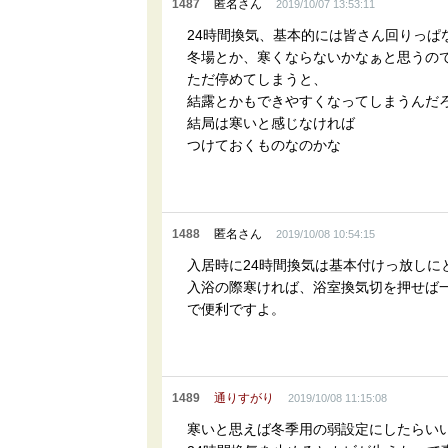
1487
匿名さん
2019/10/07 13:53:11
24時間換気、基本的には皆さん回りっぱ
冬場とか、寒くならないかなぁと思うの
ただ停めてしまうと、
結露とかもできやすくなってしまうんだ
結局は寒いと感じなければ
つけておくものなのかな
1488
匿名さん
2019/10/08 10:54:15
入居時に24時間換気は基本付けっ放しに
入浴の際寒ければ、浴室換気切を押せば
で便利ですよ。
1489
通りすがり
2019/10/08 11:15:08
寒いと思えば冬季用の弱設定にしたらい