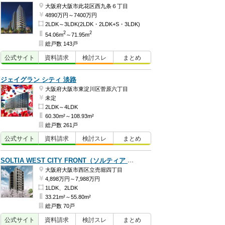
大阪府大阪市此花区西九条６丁目
4890万円～7400万円
2LDK～3LDK(2LDK・2LDK+S・3LDK)
2
2
54.06m
～71.95m
総戸数 143戸
公式
サイト
資料
請求
検討
スレ
まとめ
ジェイグラン シティ 淡路
大阪府大阪市東淀川区菅原六丁目
未定
2LDK～4LDK
60.30m²～108.93m²
総戸数 261戸
公式
サイト
資料
請求
検討
スレ
まとめ
SOLTIA WEST CITY FRONT（ソルティア ウエストシティ フロント）
大阪府大阪市西区立売堀四丁目
4,898万円～7,988万円
1LDK、2LDK
33.21m²～55.80m²
総戸数 70戸
公式
サイト
資料
請求
検討
スレ
まとめ