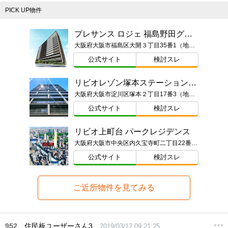
PICK UP物件
プレサンス ロジェ 福島野田グランアリーナ
大阪府大阪市福島区大開３丁目35番1（地番）
公式サイト
検討スレ
リビオレゾン塚本ステーションプレミア
大阪府大阪市淀川区塚本２丁目17番3（地番）
公式サイト
検討スレ
リビオ上町台 パークレジデンス
大阪府大阪市中央区内久宝寺町二丁目22番甲（地番）
公式サイト
検討スレ
ご近所物件を見てみる
952
住民板ユーザーさん3
2019/03/12 09:21:25