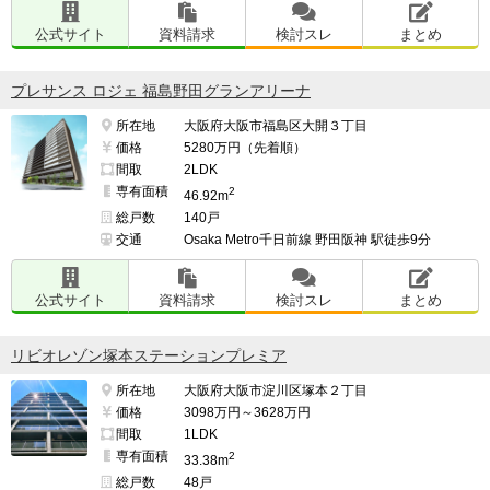
公式サイト
資料請求
検討スレ
まとめ
プレサンス ロジェ 福島野田グランアリーナ
所在地
大阪府大阪市福島区大開３丁目
価格
5280万円（先着順）
間取
2LDK
専有面積
2
46.92m
総戸数
140戸
交通
Osaka Metro千日前線 野田阪神 駅徒歩9分
公式サイト
資料請求
検討スレ
まとめ
リビオレゾン塚本ステーションプレミア
所在地
大阪府大阪市淀川区塚本２丁目
価格
3098万円～3628万円
間取
1LDK
専有面積
2
33.38m
総戸数
48戸