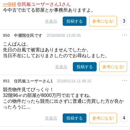
>>948
住民板ユーザーさん1さん
今中古で出てる部屋とか事務所ありますよ。
3
非表示
投稿する
参考になる!
950
中層階住民です
2018/09/08 13:06:05
こんばんは。
先日の台風で被害はありませんでしたか。
当日不在にしておりまさしたのでお尋ねしました。
非表示
投稿する
参考になる!
951
住民板ユーザーさん1
2019/01/14 11:48:10
競売物件見てびっくり！
32階96㎡の部屋が8000万円で出てますね。
この物件だったら競売に出さずに普通に売買した方が良か
ったろうに…
4
非表示
投稿する
参考になる!