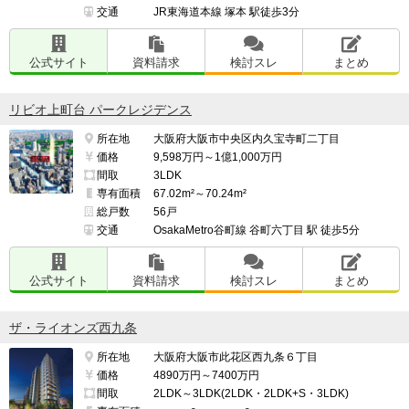
交通
JR東海道本線 塚本 駅徒歩3分
公式サイト
資料請求
検討スレ
まとめ
リビオ上町台 パークレジデンス
所在地
大阪府大阪市中央区内久宝寺町二丁目
価格
9,598万円～1億1,000万円
間取
3LDK
専有面積
67.02m²～70.24m²
総戸数
56戸
交通
OsakaMetro谷町線 谷町六丁目 駅 徒歩5分
公式サイト
資料請求
検討スレ
まとめ
ザ・ライオンズ西九条
所在地
大阪府大阪市此花区西九条６丁目
価格
4890万円～7400万円
間取
2LDK～3LDK(2LDK・2LDK+S・3LDK)