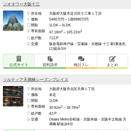
ジオタワー大阪十三
所在地
大阪府大阪市淀川区十三東１丁目
価格
5480万円～1億9980万円
間取
1LDK～3LDK
専有面積
2
2
47.18m
～105.22m
総戸数
712戸
交通
阪急電鉄神戸線・宝塚線・京都線 十三 駅(東改札
口)徒歩3分
公式サイト
資料請求
検討スレ
まとめ
ソルティア天満橋シーズンプレイス
所在地
大阪府大阪市北区天満１丁目
価格
未定
間取
1LDK
専有面積
2
2
30.92m
～38.78m
総戸数
42戸
交通
Osaka Metro谷町線・京阪本線・京阪中之島線 天
満橋 駅徒歩6分