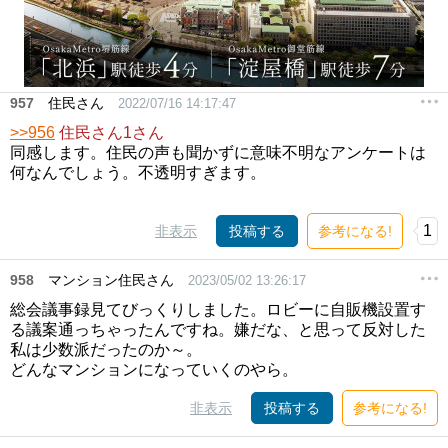
957
住民さん
2022/07/16 14:17:47
>>956
住民さん1さん
同感します。住民の声も聞かずに意味不明なアンケートは
何なんでしょう。不透明すぎます。
1
非表示
投稿する
参考になる!
958
マンション住民さん
2023/05/02 13:26:17
総会議事録見てびっくりしました。ロビーに自販機設置す
る議案通っちゃったんですね。嫌だな、と思って反対した
私は少数派だったのか～。
どんなマンションになっていくのやら。
非表示
投稿する
参考になる!