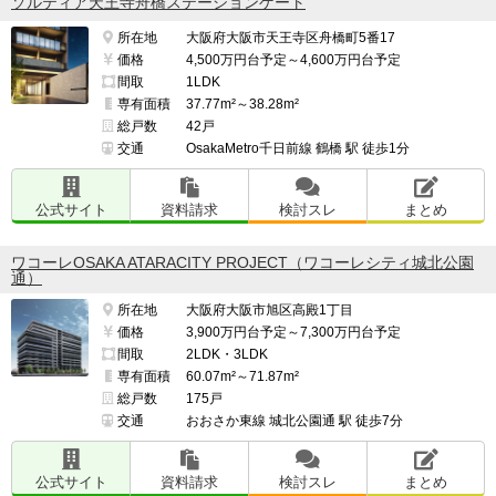
ソルティア天王寺舟橋ステーションゲート
所在地
大阪府大阪市天王寺区舟橋町5番17
価格
4,500万円台予定～4,600万円台予定
間取
1LDK
専有面積
37.77m²～38.28m²
総戸数
42戸
交通
OsakaMetro千日前線 鶴橋 駅 徒歩1分
公式サイト
資料請求
検討スレ
まとめ
ワコーレOSAKA ATARACITY PROJECT（ワコーレシティ城北公園
通）
所在地
大阪府大阪市旭区高殿1丁目
価格
3,900万円台予定～7,300万円台予定
間取
2LDK・3LDK
専有面積
60.07m²～71.87m²
総戸数
175戸
交通
おおさか東線 城北公園通 駅 徒歩7分
公式サイト
資料請求
検討スレ
まとめ