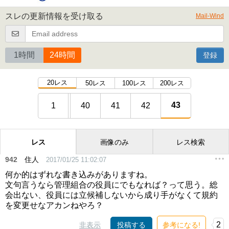
スレの更新情報を受け取る
Mail-Wind
1時間
24時間
登録
20レス
50レス
100レス
200レス
43
1
40
41
42
レス
画像のみ
レス検索
942
住人
2017/01/25 11:02:07
何か的はずれな書き込みがありますね。
文句言うなら管理組合の役員にでもなれば？って思う。総
会出ない、役員には立候補しないから成り手がなくて規約
を変更せなアカンねやろ？
2
非表示
投稿する
参考になる!