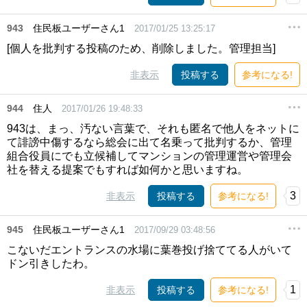
943
住民板ユーザーさん1
2017/01/25 13:25:17
[個人を批判する投稿のため、削除しました。管理担当]
非表示
投稿する
参考になる!
944
住人
2017/01/26 19:48:33
943は、まっ、汚ない言葉で、それも匿名で他人をネットに
て誹謗中傷するなら総会に出て名乗って批判するか、管理
組合役員にでも立候補してマンションの管理運営や管理会
社を替える提案でもすれば如何かと思いますね。
3
非表示
投稿する
参考になる!
945
住民板ユーザーさん1
2017/09/29 03:48:56
こないだエントランスの水場に葉巻投げ捨ててる人がいて
ドン引きしたわ。
1
非表示
投稿する
参考になる!