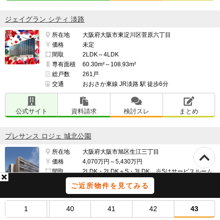
ジェイグラン シティ 淡路
所在地
大阪府大阪市東淀川区菅原六丁目
価格
未定
間取
2LDK～4LDK
専有面積
60.30m²～108.93m²
総戸数
261戸
交通
おおさか東線 JR淡路 駅 徒歩6分
公式サイト
資料請求
検討スレ
まとめ
プレサンス ロジェ 城北公園
所在地
大阪府大阪市旭区生江三丁目
価格
4,070万円～5,430万円
間取
2LDK・2LDK＋S・3LDK ※Sはサービスルーム
です。
ご近所物件を見てみる
専有面積
55.58m²～70.23m²
総戸数
212戸
1
40
41
42
43
交通
おおさか東線 城北公園通 駅 徒歩10分