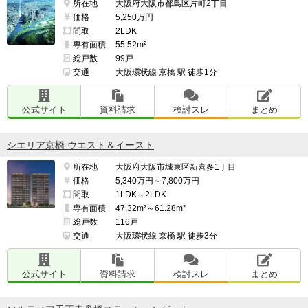
所在地
大阪府大阪市都島区片町2丁目
価格
5,250万円
間取
2LDK
専有面積
55.52m²
総戸数
99戸
交通
大阪環状線 京橋 駅 徒歩1分
公式サイト
資料請求
検討スレ
まとめ
シエリア京橋 ウエスト＆イースト
所在地
大阪府大阪市城東区新喜多1丁目
価格
5,340万円～7,800万円
間取
1LDK～2LDK
専有面積
47.32m²～61.28m²
総戸数
116戸
交通
大阪環状線 京橋 駅 徒歩3分
公式サイト
資料請求
検討スレ
まとめ