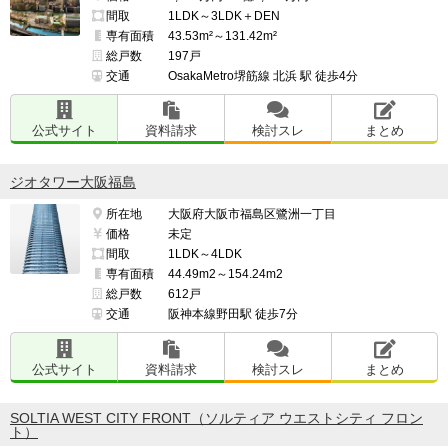
間取
1LDK～3LDK＋DEN
専有面積
43.53m²～131.42m²
総戸数
197戸
交通
OsakaMetro堺筋線 北浜 駅 徒歩4分
公式サイト
資料請求
検討スレ
まとめ
ジオタワー大阪福島
所在地
大阪府大阪市福島区鷺洲一丁目
価格
未定
間取
1LDK～4LDK
専有面積
44.49m2～154.24m2
総戸数
612戸
交通
阪神本線野田駅 徒歩7分
公式サイト
資料請求
検討スレ
まとめ
SOLTIA WEST CITY FRONT（ソルティア ウエストシティ フロン
ト）