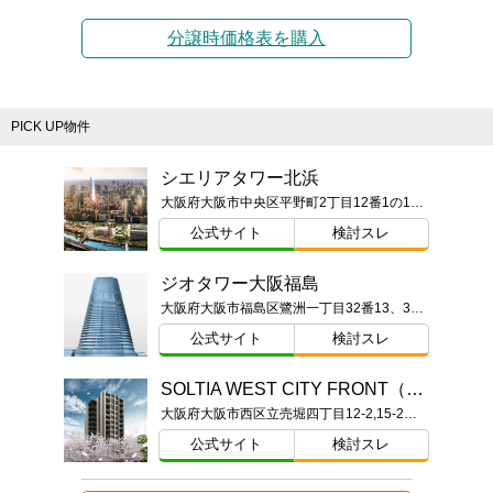
分譲時価格表を購入
PICK UP物件
シエリアタワー北浜
大阪府大阪市中央区平野町2丁目12番1の1の一部（地番）
公式サイト
検討スレ
ジオタワー大阪福島
大阪府大阪市福島区鷺洲一丁目32番13、32番12、32番19、34番2、50番、51番1、53番1（地番）
公式サイト
検討スレ
SOLTIA WEST CITY FRONT（ソルティア ウエストシティ フロント）
大阪府大阪市西区立売堀四丁目12-2,15-2（地番）
公式サイト
検討スレ