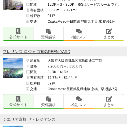
間取
1LDK＋S・3LDK ※Sはサービスルームです。
専有面積
55.36m²・78.91m²
総戸数
91戸
交通
OsakaMetro千日前線 谷町九丁目 駅 徒歩1分
公式サイト
資料請求
検討スレ
まとめ
プレサンス ロジェ 京橋GREEN YARD
所在地
大阪府大阪市都島区都島南通二丁目
価格
7,260万円～8,330万円
間取
3LDK・4LDK
専有面積
72.77m²・81.44m²
総戸数
39戸
交通
OsakaMetro長堀鶴見緑地線 京橋」駅 徒歩7分
公式サイト
資料請求
検討スレ
まとめ
シエリア京橋 ザ・レジデンス