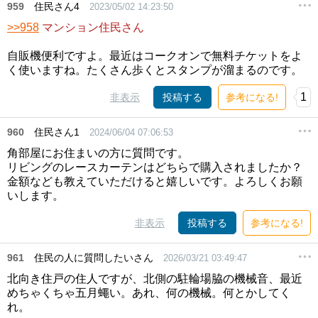
959
住民さん4
2023/05/02 14:23:50
>>958
マンション住民さん
自販機便利ですよ。最近はコークオンで無料チケットをよ
く使いますね。たくさん歩くとスタンプが溜まるのです。
1
非表示
投稿する
参考になる!
960
住民さん1
2024/06/04 07:06:53
角部屋にお住まいの方に質問です。
リビングのレースカーテンはどちらで購入されましたか？
金額なども教えていただけると嬉しいです。よろしくお願
いします。
非表示
投稿する
参考になる!
961
住民の人に質問したいさん
2026/03/21 03:49:47
北向き住戸の住人ですが、北側の駐輪場脇の機械音、最近
めちゃくちゃ五月蠅い。あれ、何の機械。何とかしてく
れ。