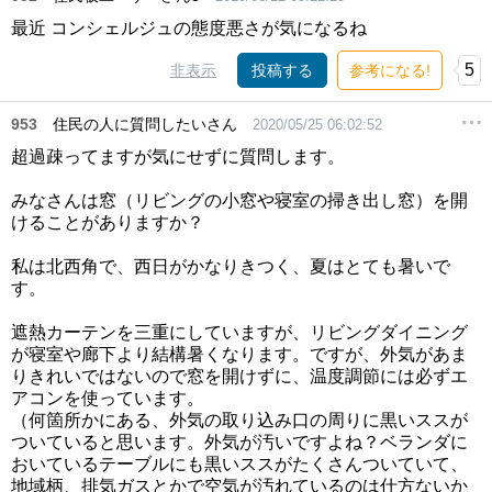
最近 コンシェルジュの態度悪さが気になるね
5
非表示
投稿する
参考になる!
953
住民の人に質問したいさん
2020/05/25 06:02:52
超過疎ってますが気にせずに質問します。
みなさんは窓（リビングの小窓や寝室の掃き出し窓）を開
けることがありますか？
私は北西角で、西日がかなりきつく、夏はとても暑いで
す。
遮熱カーテンを三重にしていますが、リビングダイニング
が寝室や廊下より結構暑くなります。ですが、外気があま
りきれいではないので窓を開けずに、温度調節には必ずエ
アコンを使っています。
（何箇所かにある、外気の取り込み口の周りに黒いススが
ついていると思います。外気が汚いですよね？ベランダに
おいているテーブルにも黒いススがたくさんついていて、
地域柄、排気ガスとかで空気が汚れているのは仕方ないか