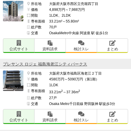
所在地
大阪府大阪市西区立売堀四丁目
価格
4,898万円～7,988万円
間取
1LDK、2LDK
専有面積
33.21m²～55.80m²
総戸数
70戸
交通
OsakaMetro中央線 阿波座 駅 徒歩1分
公式サイト
資料請求
検討スレ
まとめ
プレサンス ロジェ 福島海老江シティパークス
所在地
大阪府大阪市福島区海老江２丁目
価格
4580万円～5090万円（第1期）
間取
1LDK
専有面積
2
2
33.21m
～37.36m
総戸数
27戸
交通
Osaka Metro千日前線 野田阪神 駅徒歩3分
公式サイト
資料請求
検討スレ
まとめ