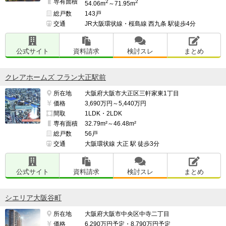
専有面積
2
2
54.06m
～71.95m
総戸数
143戸
交通
JR大阪環状線・桜島線 西九条 駅徒歩4分
公式サイト
資料請求
検討スレ
まとめ
クレアホームズ フラン大正駅前
所在地
大阪府大阪市大正区三軒家東1丁目
価格
3,690万円～5,440万円
間取
1LDK・2LDK
専有面積
32.79m²～46.48m²
総戸数
56戸
交通
大阪環状線 大正 駅 徒歩3分
公式サイト
資料請求
検討スレ
まとめ
シエリア大阪谷町
所在地
大阪府大阪市中央区中寺二丁目
価格
6,290万円予定・8,790万円予定