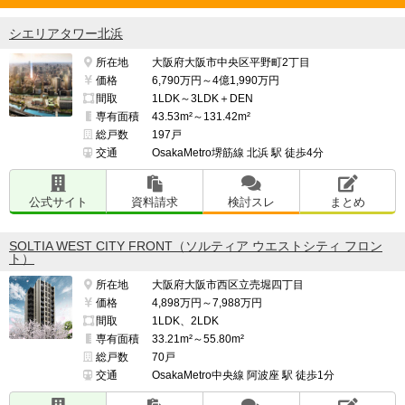
シエリアタワー北浜
所在地
大阪府大阪市中央区平野町2丁目
価格
6,790万円～4億1,990万円
間取
1LDK～3LDK＋DEN
専有面積
43.53m²～131.42m²
総戸数
197戸
交通
OsakaMetro堺筋線 北浜 駅 徒歩4分
公式サイト
資料請求
検討スレ
まとめ
SOLTIA WEST CITY FRONT（ソルティア ウエストシティ フロン
ト）
所在地
大阪府大阪市西区立売堀四丁目
価格
4,898万円～7,988万円
間取
1LDK、2LDK
専有面積
33.21m²～55.80m²
総戸数
70戸
交通
OsakaMetro中央線 阿波座 駅 徒歩1分