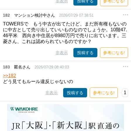
非表示
投稿する
参考になる!
182
マンション検討中さん
2026/07/29 07:38:51
TOWERSで もう中古が出てたけど、まだ所有権もないの
に中古として売り出していいものなのでしょうか。10階47.
46平米 西向き中住居が8980万円で売りに出ています。三
菱さん、これは認められているのですか？
非表示
投稿する
参考になる!
183
匿名さん
2026/07/29 08:40:03
>>182
どう見てもルール違反じゃないの
1
非表示
投稿する
参考になる!