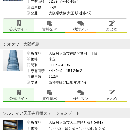
専有面積
32.79m²～46.48m²
総戸数
56戸
交通
大阪環状線 大正 駅 徒歩3分
公式サイト
資料請求
検討スレ
まとめ
ジオタワー大阪福島
所在地
大阪府大阪市福島区鷺洲一丁目
価格
未定
間取
1LDK～4LDK
専有面積
44.49m2～154.24m2
総戸数
612戸
交通
阪神本線野田駅 徒歩7分
公式サイト
資料請求
検討スレ
まとめ
ソルティア天王寺舟橋ステーションゲート
所在地
大阪府大阪市天王寺区舟橋町5番17
価格
4,500万円台予定～4,600万円台予定