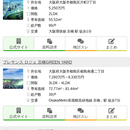
所在地
大阪府大阪市都島区片町2丁目
価格
5,250万円
間取
2LDK
専有面積
55.52m²
総戸数
99戸
交通
大阪環状線 京橋 駅 徒歩1分
公式サイト
資料請求
検討スレ
まとめ
プレサンス ロジェ 京橋GREEN YARD
所在地
大阪府大阪市都島区都島南通二丁目
価格
7,260万円～8,330万円
間取
3LDK・4LDK
専有面積
72.77m²・81.44m²
総戸数
39戸
交通
OsakaMetro長堀鶴見緑地線 京橋」駅 徒歩7分
公式サイト
資料請求
検討スレ
まとめ