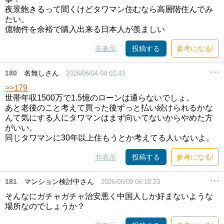
夜景飽きるって聞くけどタワマン住むなら高層階住んでみ
たい。
億物件を余裕で購入出来る日本人が羨ましい
非表示
投稿する
参考になる!
180
名無しさん
2026/06/04 04:02:43
>>179
世帯年収1500万で1.5憶のローンは通らないでしょ。
あと老後のこと考えて買った後ずっと払い続けられるかな
んて気にする人にタワマンはまず向いてないからやめた方
がいい。
同じタワマンに30年以上住もうとか考えてる人いないよ。
非表示
投稿する
参考になる!
181
マンション検討中さん
2026/06/09 06:16:23
そんなにガチャガチャ治安悪く中国人しか好まないような
場所なのでしょうか？