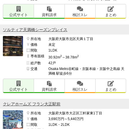
公式サイト
資料請求
検討スレ
まとめ
ソルティア天満橋シーズンプレイス
所在地
大阪府大阪市北区天満１丁目
価格
未定
間取
1LDK
専有面積
2
2
30.92m
～38.78m
総戸数
42戸
交通
Osaka Metro谷町線・京阪本線・京阪中之島線 天
満橋 駅徒歩6分
公式サイト
資料請求
検討スレ
まとめ
クレアホームズ フラン大正駅前
所在地
大阪府大阪市大正区三軒家東1丁目
価格
3,690万円～5,440万円
間取
1LDK・2LDK