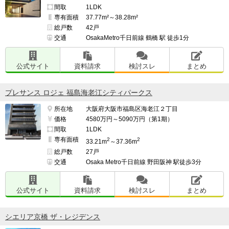
間取
1LDK
専有面積
37.77m²～38.28m²
総戸数
42戸
交通
OsakaMetro千日前線 鶴橋 駅 徒歩1分
公式サイト
資料請求
検討スレ
まとめ
プレサンス ロジェ 福島海老江シティパークス
所在地
大阪府大阪市福島区海老江２丁目
価格
4580万円～5090万円（第1期）
間取
1LDK
専有面積
2
2
33.21m
～37.36m
総戸数
27戸
交通
Osaka Metro千日前線 野田阪神 駅徒歩3分
公式サイト
資料請求
検討スレ
まとめ
シエリア京橋 ザ・レジデンス