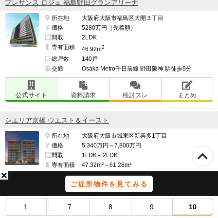
プレサンス ロジェ 福島野田グランアリーナ
所在地
大阪府大阪市福島区大開３丁目
価格
5280万円（先着順）
間取
2LDK
専有面積
2
46.92m
総戸数
140戸
交通
Osaka Metro千日前線 野田阪神 駅徒歩9分
公式サイト
資料請求
検討スレ
まとめ
シエリア京橋 ウエスト＆イースト
所在地
大阪府大阪市城東区新喜多1丁目
価格
5,340万円～7,800万円
間取
1LDK～2LDK
専有面積
47.32m²～61.28m²
総戸数
116戸
ご近所物件を見てみる
交通
大阪環状線 京橋 駅 徒歩3分
1
7
8
9
10
公式サイト
資料請求
検討スレ
まとめ