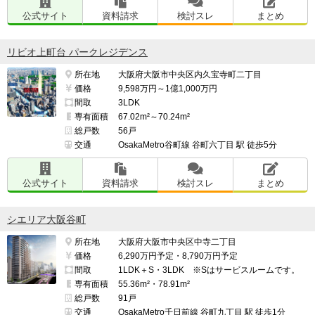
公式サイト
資料請求
検討スレ
まとめ
リビオ上町台 パークレジデンス
所在地
大阪府大阪市中央区内久宝寺町二丁目
価格
9,598万円～1億1,000万円
間取
3LDK
専有面積
67.02m²～70.24m²
総戸数
56戸
交通
OsakaMetro谷町線 谷町六丁目 駅 徒歩5分
公式サイト
資料請求
検討スレ
まとめ
シエリア大阪谷町
所在地
大阪府大阪市中央区中寺二丁目
価格
6,290万円予定・8,790万円予定
間取
1LDK＋S・3LDK ※Sはサービスルームです。
専有面積
55.36m²・78.91m²
総戸数
91戸
交通
OsakaMetro千日前線 谷町九丁目 駅 徒歩1分