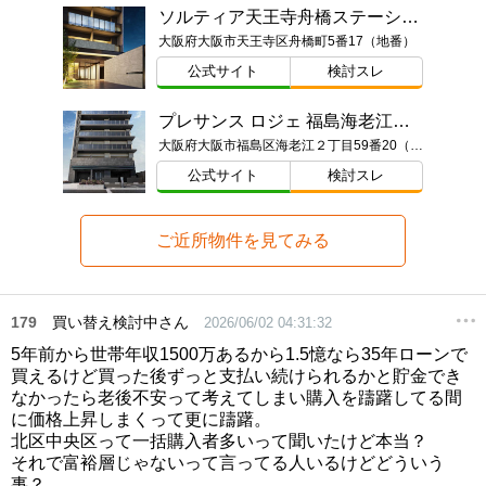
ソルティア天王寺舟橋ステーションゲート
大阪府大阪市天王寺区舟橋町5番17（地番）
公式サイト
検討スレ
プレサンス ロジェ 福島海老江シティパークス
大阪府大阪市福島区海老江２丁目59番20（地番）
公式サイト
検討スレ
ご近所物件を見てみる
179
買い替え検討中さん
2026/06/02 04:31:32
5年前から世帯年収1500万あるから1.5憶なら35年ローンで
買えるけど買った後ずっと支払い続けられるかと貯金でき
なかったら老後不安って考えてしまい購入を躊躇してる間
に価格上昇しまくって更に躊躇。
北区中央区って一括購入者多いって聞いたけど本当？
それで富裕層じゃないって言ってる人いるけどどういう
事？