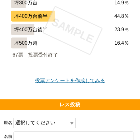
坪300万台
14.9％
パークタワー大阪堂島浜も大幅値上げしても10倍を超え
坪400万台前半
44.8％
SAMPLE
ている部屋もありますので、大阪市内のタワマン1期1次
の購入は是非前向きに検討いただきたいです。

坪400万台後半
23.9％
坪500万超
16.4％
https://www.sumu-lab.com/archives/...
67票　
投票受付終了
投票アンケートを作成してみる
レス投稿
匿名
名前