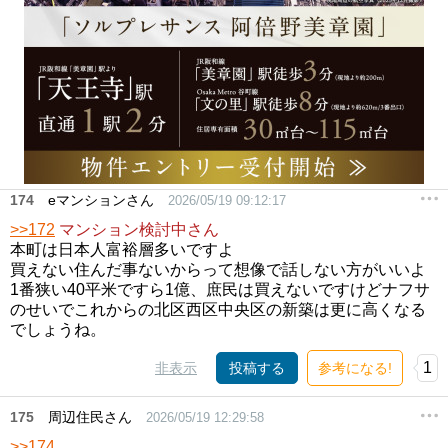
174
eマンションさん
2026/05/19 09:12:17
>>172
マンション検討中さん
本町は日本人富裕層多いですよ
買えない住んだ事ないからって想像で話しない方がいいよ
1番狭い40平米ですら1億、庶民は買えないですけどナフサ
のせいでこれからの北区西区中央区の新築は更に高くなる
でしょうね。
1
非表示
投稿する
参考になる!
175
周辺住民さん
2026/05/19 12:29:58
>>174