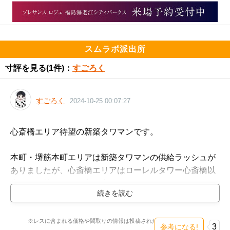
スムラボ派出所
寸評を見る
(1件)：
すごろく
すごろく
2024-10-25 00:07:27
心斎橋エリア待望の新築タワマンです。

本町・堺筋本町エリアは新築タワマンの供給ラッシュが
ありましたが、心斎橋エリアはローレルタワー心斎橋以
来なので待っていた方は多いのではないでしょうか？

建設場所見て思うのは『すごい良い場所にタワマン出来
るな、住んだら楽しそう！』という印象です。

※レスに含まれる価格や間取りの情報は投稿された時点のものです。
3
参考になる!