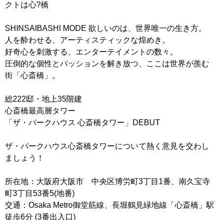
クトは心?橋
SHINSAIBASHI MODE 欲しいのは、世界唯一の生き方。
人を酔わせる、アーティスティックな煌めき。
好奇心を刺激する、エンターテイメントの数々。
圧倒的な個性とパッションを解き放つ、ここは世界が羨む
街「心斎橋」。
総222邸・地上35階建
心斎橋最高層タワー
「ザ・パークハウス 心斎橋タワー」DEBUT
ザ・パークハウス心斎橋タワーについて熱く意見を交わし
ましょう！
所在地：大阪府大阪市 中央区博労町3丁目1番、南久宝寺
町3丁目53番5(地番)
交通：Osaka Metro御堂筋線、長堀鶴見緑地線「心斎橋」駅
徒歩6分 (3番出入口)