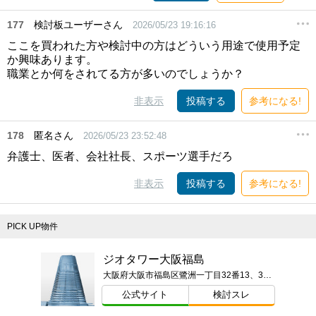
177
検討板ユーザーさん
2026/05/23 19:16:16
ここを買われた方や検討中の方はどういう用途で使用予定
か興味あります。
職業とか何をされてる方が多いのでしょうか？
非表示
投稿する
参考になる!
178
匿名さん
2026/05/23 23:52:48
弁護士、医者、会社社長、スポーツ選手だろ
非表示
投稿する
参考になる!
PICK UP物件
ジオタワー大阪福島
大阪府大阪市福島区鷺洲一丁目32番13、32番12、32番19、34番2、50番、51番1、53番1（地番）
公式サイト
検討スレ