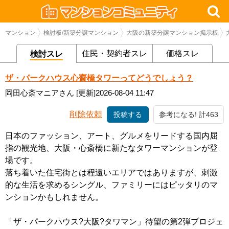
マンション
検討板/新築分譲マンション
大阪の新築分譲マンション掲示板
住民・契約者スレ
価格スレ
検討スレ
ザ・パークハウス心齋橋タワーってどうでしょう？
岡田心斎マニアさん
[更新]2026-08-04 11:47
削除依頼
投稿する
参考になる! 計463
日本のファッション、アート、グルメをリードする国内屈
指の観光地、大阪・心斎橋に新たなタワーマンションが登
場です。
落ち着いた住宅街とは程遠いエリアではありますが、刺激
的な生活を求めるシングル、ファミリーにはピッタリのマ
ンションかもしれません。
「ザ・パークハウス?大阪?タワマン」待望の第2弾プロジェ