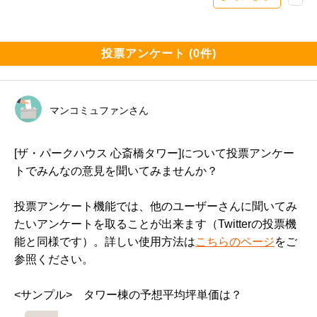
心斎橋筋商店街自体はガヤガヤしているのですが、一本
道に入ると意外と一通りも静かになり落ち着いた環境と
なります。

投票アンケート (0件)
マンションから商店街は徒歩1分かからないので暑い
日、雨の日は商店街通って通勤出来るのは良いですね。

マンコミュファンさん
ネックは価格でしょうか…

ザ・パークハウス大阪梅田タワーがどんどん値上げして
販売しても抽選になっていたので、本物件も結構強気で
[ザ・パークハウス 心斎橋タワー]について投票アンケー
す。

トでみんなの意見を聞いてみませんか？
特に3LDKは坪1,000万円～だったので驚きです。

（もはや東京価格）

投票アンケート機能では、他のユーザーさんに聞いてみ
たいアンケートを取ることが出来ます（Twitterの投票機
とは言え、低層階の部屋は周辺の中古タワマン・新築タ
能と同様です）。詳しい使用方法は
こちらのページ
をご
ワマンと比較しても安い部屋はありますので、投資購入
参照ください。
者も結構多いと思います。

まだ要望の入り具合などはわかりませんが、蓋を開けた
<サンプル>　タワー棟の予想平均坪単価は？
らこの価格帯でも抽選祭りになっているかも…
