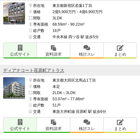
所在地
東京都新宿区若葉1丁目
価格
2億5,900万円・4億6,900万円
間取
3LDK
専有面積
68.59m²・90.22m²
総戸数
16戸
交通
中央本線 四ツ谷 駅 徒歩5分
公式サイト
資料請求
検討スレ
まとめ
ディアナコート荏原町アトラス
所在地
東京都大田区北馬込1丁目
価格
未定
間取
2LDK～3LDK
専有面積
53.07m²～77.86m²
総戸数
51戸
交通
東急大井町線 荏原町 駅 徒歩6分
公式サイト
資料請求
検討スレ
まとめ