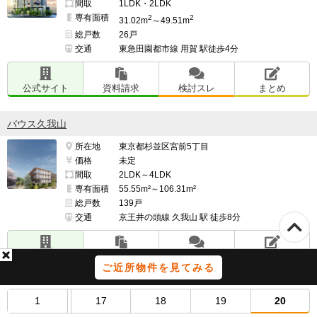
間取
1LDK・2LDK
専有面積
2
2
31.02m
～49.51m
総戸数
26戸
交通
東急田園都市線 用賀 駅徒歩4分
公式サイト
資料請求
検討スレ
まとめ
バウス久我山
所在地
東京都杉並区宮前5丁目
価格
未定
間取
2LDK～4LDK
専有面積
55.55m²～106.31m²
総戸数
139戸
交通
京王井の頭線 久我山 駅 徒歩8分
公式サイト
資料請求
検討スレ
まとめ
ご近所物件を見てみる
ピアース白金台パークフロント
1
17
18
19
20
所在地
東京都港区白金台３-48-8外