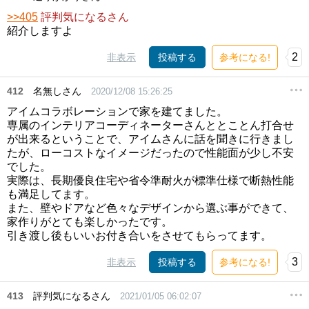
>>405
評判気になるさん
紹介しますよ
2
非表示
投稿する
参考になる!
412
名無しさん
2020/12/08 15:26:25
アイムコラボレーションで家を建てました。
専属のインテリアコーディネーターさんととことん打合せ
が出来るということで、アイムさんに話を聞きに行きまし
たが、ローコストなイメージだったので性能面が少し不安
でした。
実際は、長期優良住宅や省令準耐火が標準仕様で断熱性能
も満足してます。
また、壁やドアなど色々なデザインから選ぶ事ができて、
家作りがとても楽しかったです。
引き渡し後もいいお付き合いをさせてもらってます。
3
非表示
投稿する
参考になる!
413
評判気になるさん
2021/01/05 06:02:07