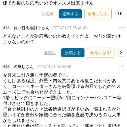
建てた後の対応悪いのでオススメ出来ません。
16
非表示
投稿する
参考になる!
414
買い替え検討中さん
2021/01/07 03:41:43
どんなところが対応悪いのか教えてくれよ、お前の家だけ
じゃないのか？
2
非表示
投稿する
参考になる!
415
名無しさん
2021/01/25 04:50:46
今月末に引き渡し予定の者です。
うちはある程度、外壁・内装共にある程度こだわりがあ
り、コーディネーターさんも納得頂ける内容でしたのでス
ムーズに打ち合わせができました。
1階リビングにコーナー照明や2階にインナーバルコニー等
付けさせて頂きました。
打合せ検討中の方々は各所選択肢が多い為、悩まれるかと
思いますが自分や家族に合った物を直感で決めるのも大事
かもしれません。
また床材の色は統一する方が良いです。部屋ごとに選択出