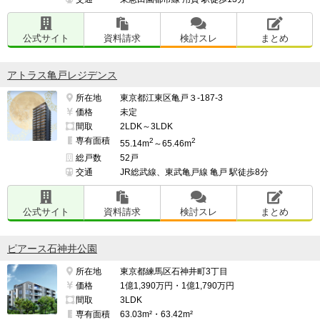
公式サイト
資料請求
検討スレ
まとめ
アトラス亀戸レジデンス
所在地
東京都江東区亀戸３-187-3
価格
未定
間取
2LDK～3LDK
専有面積
2
2
55.14m
～65.46m
総戸数
52戸
交通
JR総武線、東武亀戸線 亀戸 駅徒歩8分
公式サイト
資料請求
検討スレ
まとめ
ピアース石神井公園
所在地
東京都練馬区石神井町3丁目
価格
1億1,390万円・1億1,790万円
間取
3LDK
専有面積
63.03m²・63.42m²