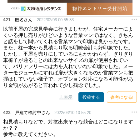
421
匿名さん
2022/02/06 00:55:33
以前平屋の完成見学会に行きましたが、住宅メーカーによ
くいる押し売りがひどいような営業マンではなく、きちん
と話をして聞いてくれる営業マンで印象は良かったです。
また、柱一本から見積もり取る明瞭会計も好印象でした。
しかし、平屋を売りにしているにもかかわらず、ぎりぎり
車椅子が通ることの出来ないサイズの扉が使用されてい
て、バリアフリーには力を入れていない印象でした。メー
ターモジュールにすれば扉が大きくなるのか営業マンも把
握はしていない様子で、オプション対応になる可能性があ
り金額があがると言われて少し残念でした。
非表示
投稿する
参考になる!
422
戸建て検討中さん
2022/03/10 10:55:20
相見積もりなどで、対抗出来そうな競合はどこになります
か？？
参考に教えてください。