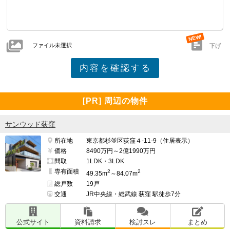
ファイル未選択
下げ
[PR] 周辺の物件
サンウッド荻窪
所在地
東京都杉並区荻窪４-11-9（住居表示）
価格
8490万円～2億1990万円
間取
1LDK・3LDK
専有面積
2
2
49.35m
～84.07m
総戸数
19戸
交通
JR中央線・総武線 荻窪 駅徒歩7分
公式サイト
資料請求
検討スレ
まとめ