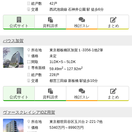
総戸数
42戸
交通
西武池袋線 石神井公園 駅 徒歩6分
公式サイト
資料請求
検討スレ
まとめ
バウス加賀
所在地
東京都板橋区加賀１-3356-1他2筆
価格
未定
間取
1LDK+S～5LDK
専有面積
2
2
59.49m
～127.92m
総戸数
228戸
交通
都営三田線 新板橋 駅徒歩10分
公式サイト
資料請求
検討スレ
まとめ
ヴァースクレイシアIDZ用賀
所在地
東京都世田谷区玉川台２-221-7他
価格
5340万円～8990万円