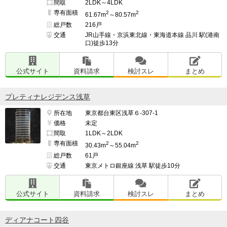
間取
2LDK～4LDK
専有面積
2
2
61.67m
～80.57m
総戸数
216戸
交通
JR山手線・京浜東北線・東海道本線 品川 駅(港南
口)徒歩13分
公式サイト
資料請求
検討スレ
まとめ
プレティナレジデンス浅草
所在地
東京都台東区浅草６-307-1
価格
未定
間取
1LDK～2LDK
専有面積
2
2
30.43m
～55.04m
総戸数
61戸
交通
東京メトロ銀座線 浅草 駅徒歩10分
公式サイト
資料請求
検討スレ
まとめ
ディアナコート四谷