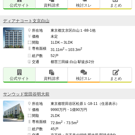
公式サイト
資料請求
検討スレ
まとめ
ディアナコート文京白山
所在地
東京都文京区白山１-88-1他
価格
未定
間取
1LDK～3LDK
専有面積
2
2
31.11m
～103.3m
総戸数
52戸
交通
都営三田線 白山 駅徒歩2分
公式サイト
資料請求
検討スレ
まとめ
サンウッド世田谷明大前
所在地
東京都世田谷区松原１-18-11（住居表示）
価格
9990万円・1億90万円
間取
2LDK
専有面積
2
2
72.8m
・73.5m
総戸数
45戸
交通
京王線・京王井の頭線 明大前 駅徒歩8分