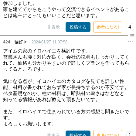
参加しました。
家を建ててからもこうやって交流できるイベントがあるこ
とは施主にとってもいいことだと思います。
4
非表示
投稿する
参考になる!
424
猫好き
2024/01/27 11:07:58
アイムの家のイロハイエを検討中です。
営業さんも凄く対応が良く、会社の説明もしっかりしてく
れて、価格も分かりやすいので詳しくプランを作ってもら
ってるところです。
気になる点が、イロハイエのカタログを見ても詳しい性
能、材料が書かれておらず家が長持ちするのか不安です。
ベタ基礎なのか、柱の材料は、断熱材の暑さはなどなど
知ってる情報があれば教えて頂きたいです。
また、イロハイエで住まわれている方の感想も聞きたいで
す。
よろしくお願いします。
1
非表示
投稿する
参考になる!