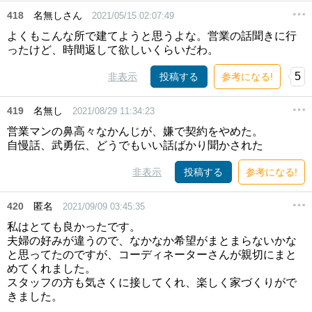
418
名無しさん
2021/05/15 02:07:49
よくもこんな所で建てようと思うよな。営業の話聞きに行
ったけど、時間返して欲しいくらいだわ。
5
非表示
投稿する
参考になる!
419
名無し
2021/08/29 11:34:23
営業マンの鼻高々なかんじが、嫌で契約をやめた。
自慢話、武勇伝、どうでもいい話ばかり聞かされた
非表示
投稿する
参考になる!
420
匿名
2021/09/09 03:45:35
私はとても良かったです。
夫婦の好みが違うので、なかなか希望がまとまらないかな
と思ってたのですが、コーディネーターさんが親切にまと
めてくれました。
スタッフの方も気さくに接してくれ、楽しく家づくりがで
きました。