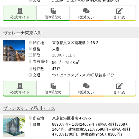
公式サイト
資料請求
検討スレ
まとめ
ヴェレーナ東京六町
所在地
東京都足立区南花畑２-18-2
価格
未定
間取
2LDK・3LDK
専有面積
2
2
56m
～75.68m
総戸数
47戸
交通
つくばエクスプレス 六町 駅徒歩12分
公式サイト
資料請求
検討スレ
まとめ
ブランズシティ品川テラス
所在地
東京都港区港南４-29-5
価格
8890万円～1億4240万円（前払い賃料3868万
2404円、建物価格5021万7596円～前払い賃料
4783万1700円、建物価格9456万8300円）