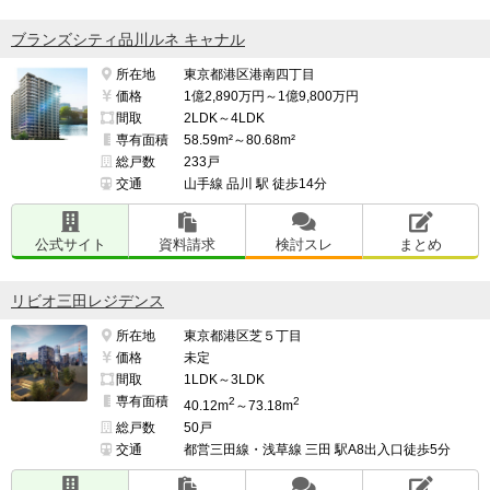
ブランズシティ品川ルネ キャナル
所在地
東京都港区港南四丁目
価格
1億2,890万円～1億9,800万円
間取
2LDK～4LDK
専有面積
58.59m²～80.68m²
総戸数
233戸
交通
山手線 品川 駅 徒歩14分
公式サイト
資料請求
検討スレ
まとめ
リビオ三田レジデンス
所在地
東京都港区芝５丁目
価格
未定
間取
1LDK～3LDK
専有面積
2
2
40.12m
～73.18m
総戸数
50戸
交通
都営三田線・浅草線 三田 駅A8出入口徒歩5分