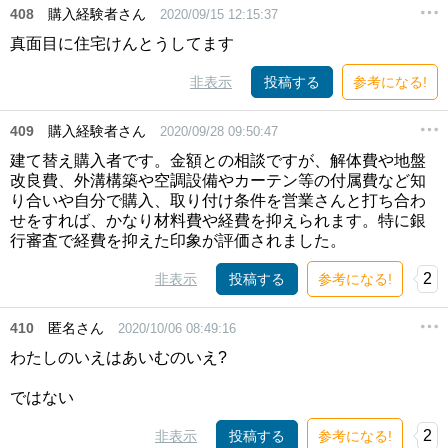
408
購入経験者さん
2020/09/15 12:15:37
真面目に住宅けんとうしてます
非表示
投稿する
参考になる!
409
購入経験者さん
2020/09/28 09:50:47
建て替え購入者です。金額との相談ですが、解体費や地盤
改良費、外溝構築や空調設備やカーテン等の付属費など知
り合いや自分で購入、取り付け条件を営業さんと打ち合わ
せをすれば、かなり材料費や経費を抑えられます。特に銀
行審査で経費を抑えた印象が評価されました。
2
非表示
投稿する
参考になる!
410
匿名さん
2020/10/06 08:49:16
わたしのいえはあいむのいえ?
ではない
2
非表示
投稿する
参考になる!