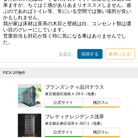
来ますが、ちぐはぐ感がありあまりオススメしません。遊
ぶのであればトイレ等、常にいる空間では無い場所が良い
かもしれません。
我が家は床材は茶系の木目と壁紙は白、コンセント類は濃
い目のグレーにしています。
営業担当も対応が良く特に気になる事はありませんでし
た。
非表示
投稿する
参考になる!
PICK UP物件
ブランズシティ品川テラス
東京都港区港南４-29-5（地番）
公式サイト
検討スレ
プレティナレジデンス浅草
東京都台東区浅草６-307-1（地番）
公式サイト
検討スレ