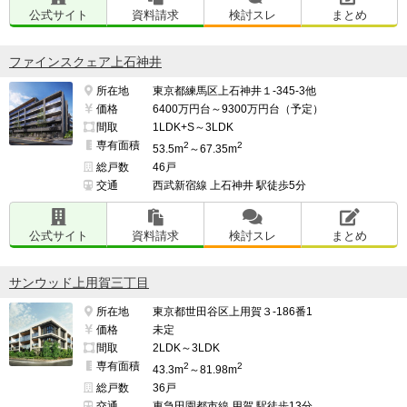
公式サイト
資料請求
検討スレ
まとめ
ファインスクェア上石神井
所在地
東京都練馬区上石神井１-345-3他
価格
6400万円台～9300万円台（予定）
間取
1LDK+S～3LDK
専有面積
2
2
53.5m
～67.35m
総戸数
46戸
交通
西武新宿線 上石神井 駅徒歩5分
公式サイト
資料請求
検討スレ
まとめ
サンウッド上用賀三丁目
所在地
東京都世田谷区上用賀３-186番1
価格
未定
間取
2LDK～3LDK
専有面積
2
2
43.3m
～81.98m
総戸数
36戸
交通
東急田園都市線 用賀 駅徒歩13分