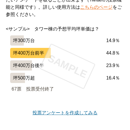
能と同様です）。詳しい使用方法は
こちらのページ
をご
参照ください。
<サンプル>　タワー棟の予想平均坪単価は？
坪300万台
14.9％
坪400万台前半
44.8％
SAMPLE
坪400万台後半
23.9％
坪500万超
16.4％
67票　
投票受付終了
投票アンケートを作成してみる