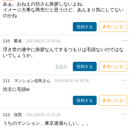
あぁ。おねえの坊さん挨拶しないよね。
イメージ大事な商売だと思うけど、あんまり気にしてない
のかね
投稿する
参考になる!
110
匿名
2011/06/25 14:39:43
浮き世の連中に挨拶なんてするつもりは毛頭ないのではな
いでしょうか。
非表示
投稿する
参考になる!
111
マンション住民さん
2011/06/26 06:38:34
坊主に毛頭w
投稿する
参考になる!
112
住民
2011/06/26 11:33:29
うちのマンション、東京道場らしい。。。