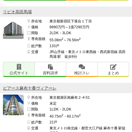
リビオ高田馬場
所在地
東京都新宿区下落合１丁目
価格
9890万円～1億7290万円
間取
2LDK・3LDK
専有面積
2
2
55.08m
～76.56m
総戸数
133戸
交通
JR山手線・東京メトロ東西線・西武新宿線 高田
馬場 駅 徒歩9分
公式サイト
資料請求
検討スレ
まとめ
ピアース麻布十番ヴィアーレ
所在地
東京都港区南麻布２-4-51
価格
未定
間取
1LDK・2LDK
専有面積
2
2
40.75m
・60.17m
総戸数
22戸
交通
東京メトロ南北線・都営大江戸線 麻布十番 駅徒