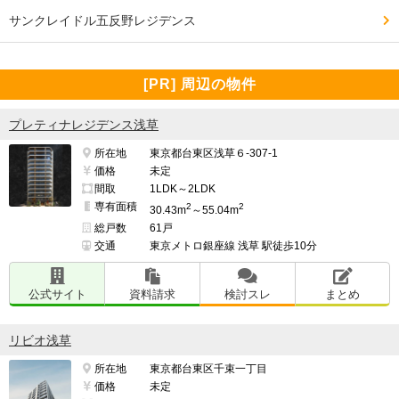
サンクレイドル五反野レジデンス
[PR] 周辺の物件
プレティナレジデンス浅草
所在地
東京都台東区浅草６-307-1
価格
未定
間取
1LDK～2LDK
専有面積
2
2
30.43m
～55.04m
総戸数
61戸
交通
東京メトロ銀座線 浅草 駅徒歩10分
公式サイト
資料請求
検討スレ
まとめ
リビオ浅草
所在地
東京都台東区千束一丁目
価格
未定