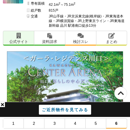
専有面積
2
2
42.1m
～75.1m
総戸数
815戸
交通
JR山手線・JR京浜東北線(根岸線)・JR東海道本
線・JR横須賀線・JR上野東京ライン・JR東海道
新幹線 品川 駅港南口徒歩13分
公式サイト
資料請求
検討スレ
まとめ
ご近所物件を見てみる
1
2
3
4
5
6