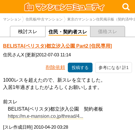
マンション
住民板/中古マンション
東京のマンション住民掲示板（契約済/中
検討スレ
価格スレ
住民・契約者スレ
BELISTA(ベリスタ)都立汐入公園 Part2 [住民専用]
住民さんX
[更新]2012-07-03 11:14
削除依頼
投稿する
参考になる! 計1
1000レスを超えたので、新スレを立てました。
入居1年過ぎましたがよろしくお願いします。
前スレ
BELISTA(ベリスタ)都立汐入公園 契約者板
https://m.e-mansion.co.jp/thread/4...
[スレ作成日時]
2010-04-20 03:28