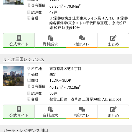
専有面積
2
2
63.36m
～70.84m
総戸数
47戸
交通
JR常磐線快速(上野東京ライン乗り入れ)、JR常磐
線各駅停車(東京メトロ千代田線直通)、京成松戸
線 松戸 駅徒歩10分
公式サイト
資料請求
検討スレ
まとめ
リビオ三田レジデンス
所在地
東京都港区芝５丁目
価格
未定
間取
1LDK～3LDK
専有面積
2
2
40.12m
～73.18m
総戸数
50戸
交通
都営三田線・浅草線 三田 駅A8出入口徒歩5分
公式サイト
資料請求
検討スレ
まとめ
ガーラ・レジデンス川口