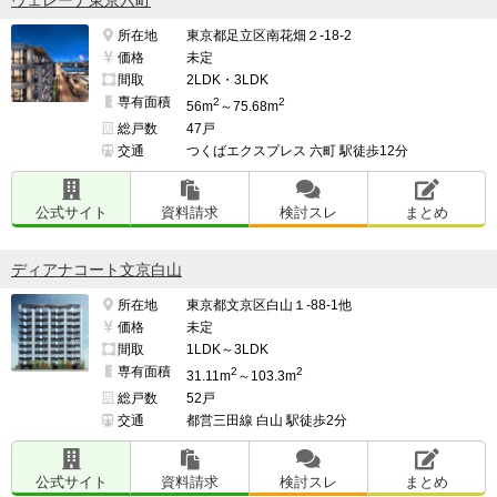
ヴェレーナ東京六町
所在地
東京都足立区南花畑２-18-2
価格
未定
間取
2LDK・3LDK
専有面積
2
2
56m
～75.68m
総戸数
47戸
交通
つくばエクスプレス 六町 駅徒歩12分
公式サイト
資料請求
検討スレ
まとめ
ディアナコート文京白山
所在地
東京都文京区白山１-88-1他
価格
未定
間取
1LDK～3LDK
専有面積
2
2
31.11m
～103.3m
総戸数
52戸
交通
都営三田線 白山 駅徒歩2分
公式サイト
資料請求
検討スレ
まとめ