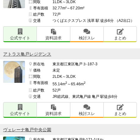
間取
1LDK～3LDK
専有面積
32.77m²～67.20m²
総戸数
72戸
交通
つくばエクスプレス 浅草 駅 徒歩6分 （A2出口）
公式サイト
資料請求
検討スレ
まとめ
アトラス亀戸レジデンス
所在地
東京都江東区亀戸３-187-3
価格
未定
間取
2LDK～3LDK
専有面積
2
2
55.14m
～65.46m
総戸数
52戸
交通
JR総武線、東武亀戸線 亀戸 駅徒歩8分
公式サイト
資料請求
検討スレ
まとめ
ヴェレーナ亀戸中央公園
所在地
東京都江東区亀戸8-171-1ほか