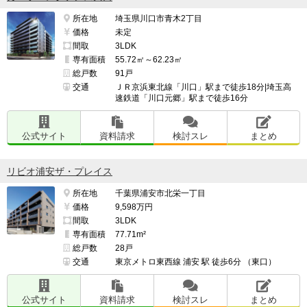
所在地
埼玉県川口市青木2丁目
価格
未定
間取
3LDK
専有面積
55.72㎡～62.23㎡
総戸数
91戸
交通
ＪＲ京浜東北線「川口」駅まで徒歩18分|埼玉高
速鉄道「川口元郷」駅まで徒歩16分
公式サイト
資料請求
検討スレ
まとめ
リビオ浦安ザ・プレイス
所在地
千葉県浦安市北栄一丁目
価格
9,598万円
間取
3LDK
専有面積
77.71m²
総戸数
28戸
交通
東京メトロ東西線 浦安 駅 徒歩6分 （東口）
公式サイト
資料請求
検討スレ
まとめ