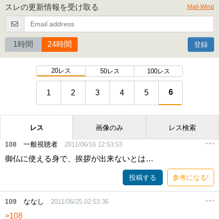
スレの更新情報を受け取る
Mail-Wind
1時間
24時間
登録
20レス
50レス
100レス
6
1
2
3
4
5
レス
画像のみ
レス検索
108
一般視聴者
2011/06/16 12:53:53
御仏に使える身で、挨拶が出来ないとは…
投稿する
参考になる!
109
ななし
2011/06/25 02:53:36
>108