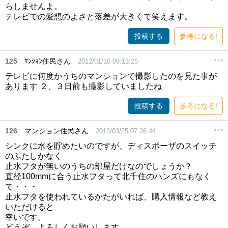
らしませんよ。
テレビでの愛想のよさと落差が大きくて笑えます。
投稿する
参考になる!
125
ﾏﾝｼｮﾝ住民さん
2012/01/10 09:13:25
テレビに何度かうちのマンションで撮影したのを見た事が
あります ２、３日前も撮影していましたね
投稿する
参考になる!
126
マンション住民さん
2012/03/25 07:26:44
シンクに水を貯めたいのですが、ディスポーザのスイッチ
のふたしかなく
止水フタが無いのうちの部屋だけなのでしょうか？
直径100mmに合う止水フタって北千住のハンズにもなく
て・・・
止水フタを使われているかたがいれば、購入情報など教え
いただけると
幸いです。
どうぞ、よろしくお願いします。