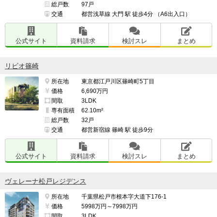
総戸数
97戸
交通
都営浅草線 大門 駅 徒歩4分 （A6出入口）
公式サイト
資料請求
検討スレ
まとめ
リビオ篠崎
所在地
東京都江戸川区篠崎町5丁目
価格
6,690万円
間取
3LDK
専有面積
62.10m²
総戸数
32戸
交通
都営新宿線 篠崎 駅 徒歩9分
公式サイト
資料請求
検討スレ
まとめ
ヴェレーナ松戸レジデンス
所在地
千葉県松戸市根本字大道下176-1
価格
5998万円～7998万円
間取
3LDK