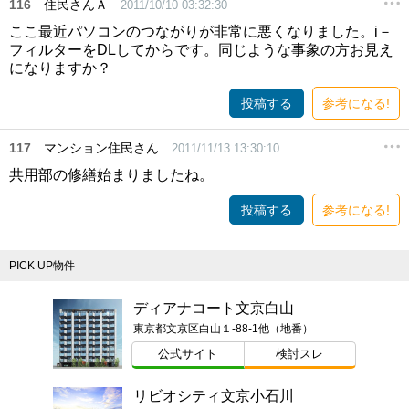
116
住民さんＡ
2011/10/10 03:32:30
ここ最近パソコンのつながりが非常に悪くなりました。i－
フィルターをDLしてからです。同じような事象の方お見え
になりますか？
投稿する
参考になる!
117
マンション住民さん
2011/11/13 13:30:10
共用部の修繕始まりましたね。
投稿する
参考になる!
PICK UP物件
ディアナコート文京白山
東京都文京区白山１-88-1他（地番）
公式サイト
検討スレ
リビオシティ文京小石川