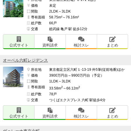
価格
未定
間取
2LDK～3LDK
専有面積
58.75m²～76.16m²
総戸数
66戸
交通
総武線 亀戸 駅 徒歩12分
公式サイト
資料請求
検討スレ
まとめ
オーベル六町レジデンス
所在地
東京都足立区六町１-13-19 外5筆(従前地番)ほか
価格
3900万円台～9900万円台（予定）
間取
1LDK～3LDK
専有面積
2
2
33.58m
～66.12m
総戸数
78戸
交通
つくばエクスプレス 六町 駅徒歩4分
公式サイト
資料請求
検討スレ
まとめ