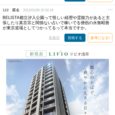
122
匿名
2012/01/08 20:50:18
BELISTA都立汐入公園って怪しい経歴や霊能力があると主
張したり真言宗と関係ない占いで稼いでる僧侶の水無昭善
が東京道場としてつかってるって本当ですか。
非表示
投稿する
参考になる!