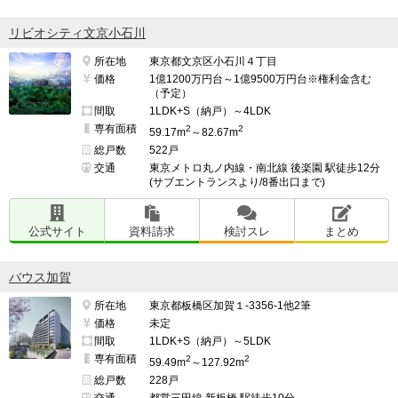
リビオシティ文京小石川
所在地
東京都文京区小石川４丁目
価格
1億1200万円台～1億9500万円台※権利金含む
（予定）
間取
1LDK+S（納戸）～4LDK
専有面積
2
2
59.17m
～82.67m
総戸数
522戸
交通
東京メトロ丸ノ内線・南北線 後楽園 駅徒歩12分
(サブエントランスより/8番出口まで)
公式サイト
資料請求
検討スレ
まとめ
バウス加賀
所在地
東京都板橋区加賀１-3356-1他2筆
価格
未定
間取
1LDK+S（納戸）～5LDK
専有面積
2
2
59.49m
～127.92m
総戸数
228戸
交通
都営三田線 新板橋 駅徒歩10分