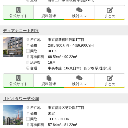
公式サイト
資料請求
検討スレ
まとめ
ディアナコート四谷
所在地
東京都新宿区若葉1丁目
価格
2億5,900万円・4億6,900万円
間取
3LDK
専有面積
68.59m²・90.22m²
総戸数
16戸
交通
中央本線（JR東日本） 四ツ谷 駅 徒歩5分
公式サイト
資料請求
検討スレ
まとめ
リビオタワー芝公園
所在地
東京都港区芝公園2丁目
価格
未定
間取
1LDK・2LDK
専有面積
57.64m²～81.22m²