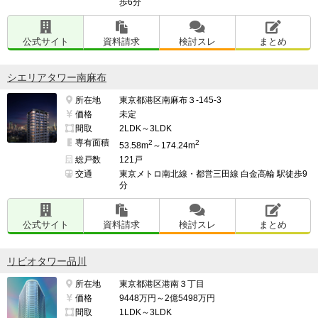
歩6分
公式サイト
資料請求
検討スレ
まとめ
シエリアタワー南麻布
所在地
東京都港区南麻布３-145-3
価格
未定
間取
2LDK～3LDK
専有面積
2
2
53.58m
～174.24m
総戸数
121戸
交通
東京メトロ南北線・都営三田線 白金高輪 駅徒歩9
分
公式サイト
資料請求
検討スレ
まとめ
リビオタワー品川
所在地
東京都港区港南３丁目
価格
9448万円～2億5498万円
間取
1LDK～3LDK