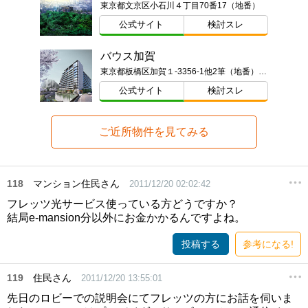
東京都文京区小石川４丁目70番17（地番）
公式サイト
検討スレ
バウス加賀
東京都板橋区加賀１-3356-1他2筆（地番）ほか
公式サイト
検討スレ
ご近所物件を見てみる
118
マンション住民さん
2011/12/20 02:02:42
フレッツ光サービス使っている方どうですか？
結局e-mansion分以外にお金かかるんですよね。
投稿する
参考になる!
119
住民さん
2011/12/20 13:55:01
先日のロビーでの説明会にてフレッツの方にお話を伺いま