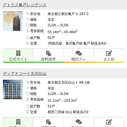
アトラス亀戸レジデンス
所在地
東京都江東区亀戸３-187-3
価格
未定
間取
2LDK～3LDK
専有面積
2
2
55.14m
～65.46m
総戸数
52戸
交通
JR総武線、東武亀戸線 亀戸 駅徒歩8分
公式サイト
資料請求
検討スレ
まとめ
ディアナコート文京白山
所在地
東京都文京区白山１-88-1他
価格
未定
間取
1LDK～3LDK
専有面積
2
2
31.11m
～103.3m
総戸数
52戸
交通
都営三田線 白山 駅徒歩2分