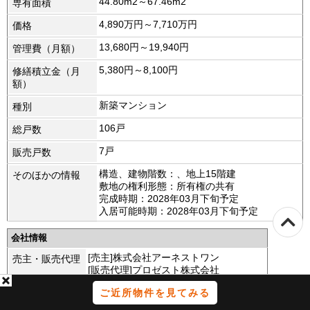
44.80m2～67.46m2
専有面積
4,890万円～7,710万円
価格
13,680円～19,940円
管理費（月額）
5,380円～8,100円
修繕積立金（月
額）
新築マンション
種別
106戸
総戸数
7戸
販売戸数
構造、建物階数：、地上15階建
そのほかの情報
敷地の権利形態：所有権の共有
完成時期：2028年03月下旬予定
入居可能時期：2028年03月下旬予定
会社情報
[売主]株式会社アーネストワン
売主・販売代理
[販売代理]プロゼスト株式会社
株式会社上滝東京支店
施工会社
ご近所物件を見てみる