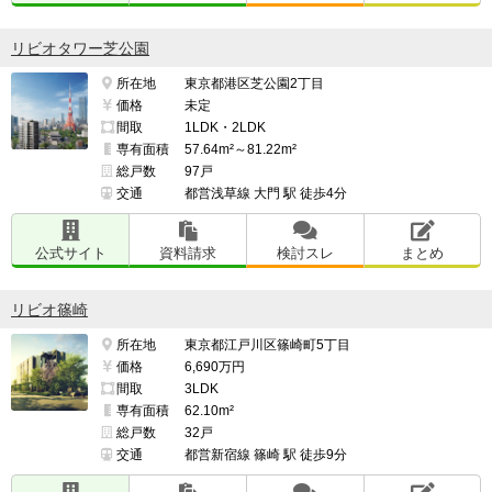
リビオタワー芝公園
所在地
東京都港区芝公園2丁目
価格
未定
間取
1LDK・2LDK
専有面積
57.64m²～81.22m²
総戸数
97戸
交通
都営浅草線 大門 駅 徒歩4分
公式サイト
資料請求
検討スレ
まとめ
リビオ篠崎
所在地
東京都江戸川区篠崎町5丁目
価格
6,690万円
間取
3LDK
専有面積
62.10m²
総戸数
32戸
交通
都営新宿線 篠崎 駅 徒歩9分