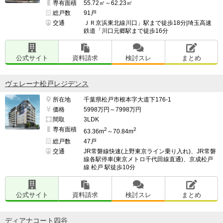
専有面積
55.72㎡～62.23㎡
総戸数
91戸
交通
ＪＲ京浜東北線川口」駅まで徒歩18分|埼玉高速
鉄道「川口元郷駅まで徒歩16分
公式サイト
資料請求
検討スレ
まとめ
ヴェレーナ松戸レジデンス
所在地
千葉県松戸市根本字大道下176-1
価格
5998万円～7998万円
間取
3LDK
専有面積
2
2
63.36m
～70.84m
総戸数
47戸
交通
JR常磐線快速(上野東京ライン乗り入れ)、JR常磐
線各駅停車(東京メトロ千代田線直通)、京成松戸
線 松戸 駅徒歩10分
公式サイト
資料請求
検討スレ
まとめ
ディアナコート四谷