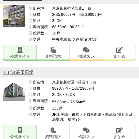
所在地
東京都新宿区若葉1丁目
価格
2億5,900万円・4億6,900万円
間取
3LDK
専有面積
68.59m²・90.22m²
総戸数
16戸
交通
中央本線 四ツ谷 駅 徒歩5分
公式サイト
資料請求
検討スレ
まとめ
リビオ高田馬場
所在地
東京都新宿区下落合１丁目
価格
9890万円～1億7290万円
間取
2LDK・3LDK
専有面積
2
2
55.08m
～76.56m
総戸数
133戸
交通
JR山手線・東京メトロ東西線・西武新宿線 高田
馬場 駅 徒歩9分
公式サイト
資料請求
検討スレ
まとめ