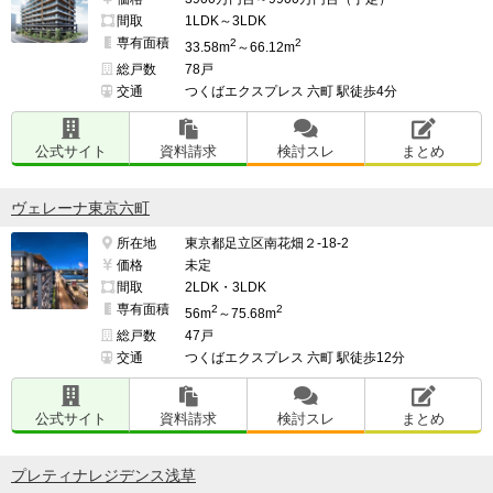
間取
1LDK～3LDK
専有面積
2
2
33.58m
～66.12m
総戸数
78戸
交通
つくばエクスプレス 六町 駅徒歩4分
公式サイト
資料請求
検討スレ
まとめ
ヴェレーナ東京六町
所在地
東京都足立区南花畑２-18-2
価格
未定
間取
2LDK・3LDK
専有面積
2
2
56m
～75.68m
総戸数
47戸
交通
つくばエクスプレス 六町 駅徒歩12分
公式サイト
資料請求
検討スレ
まとめ
プレティナレジデンス浅草