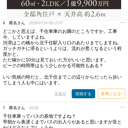
6
匿名さん
2026/07/24 09:13:07
どこかと思えば、千住車庫のお隣のところですか。工事
今、していますよね。
渋滞はこの橋から北千住駅入り口のあたりまでしますね。
ガッチガチに滞るというよりは、流れが悪くなるという程
度かと。
ただ確かに10分は見ておいた方がいいと思います。
ピークの時間帯はもう少しかかる可能性もある？
いい気候の時だと、北千住までこの辺りからだったら歩い
てしまう人も中にはいます。
非表示
投稿する
参考になる!
7
匿名さん
4日前
千住車庫ってバスの基地ですよね？
早朝から夜遅くまでバスの出入りがあると思いますが音と
かはどうなんでしょうか。