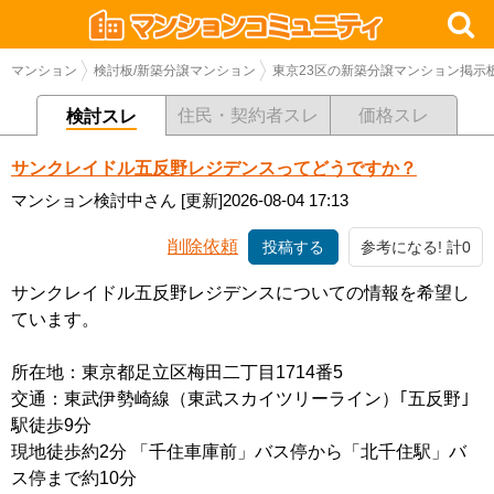
マンション
検討板/新築分譲マンション
東京23区の新築分譲マンション掲示
住民・契約者スレ
価格スレ
検討スレ
サンクレイドル五反野レジデンスってどうですか？
マンション検討中さん
[更新]2026-08-04 17:13
削除依頼
投稿する
参考になる! 計0
サンクレイドル五反野レジデンスについての情報を希望し
ています。
所在地：東京都足立区梅田二丁目1714番5
交通：東武伊勢崎線（東武スカイツリーライン）｢五反野｣
駅徒歩9分
現地徒歩約2分 「千住車庫前」バス停から「北千住駅」バ
ス停まで約10分