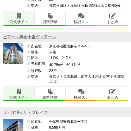
交通
都営三田線・浅草線 三田 駅A8出入口徒歩5分
公式サイト
資料請求
検討スレ
まとめ
ピアース麻布十番ヴィアーレ
所在地
東京都港区南麻布２-4-51
価格
未定
間取
1LDK・2LDK
専有面積
2
2
40.75m
・60.17m
総戸数
22戸
交通
東京メトロ南北線・都営大江戸線 麻布十番 駅徒
歩6分
公式サイト
資料請求
検討スレ
まとめ
リビオ浦安ザ・プレイス
所在地
千葉県浦安市北栄一丁目
価格
9,598万円