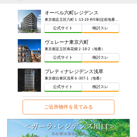
オーベル六町レジデンス
東京都足立区六町１-13-19 外5筆(従前地番)ほか
公式サイト
検討スレ
ヴェレーナ東京六町
東京都足立区南花畑２-18-2（地番）
公式サイト
検討スレ
プレティナレジデンス浅草
東京都台東区浅草６-307-1（地番）
公式サイト
検討スレ
ご近所物件を見てみる