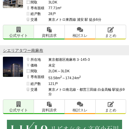
間取
3LDK
専有面積
77.71m²
総戸数
28戸
交通
東京メトロ東西線 浦安 駅 徒歩6分
公式サイト
資料請求
検討スレ
まとめ
シエリアタワー南麻布
所在地
東京都港区南麻布３-145-3
価格
未定
間取
2LDK～3LDK
専有面積
2
2
53.58m
～174.24m
総戸数
121戸
交通
東京メトロ南北線・都営三田線 白金高輪 駅徒歩9
分
公式サイト
資料請求
検討スレ
まとめ