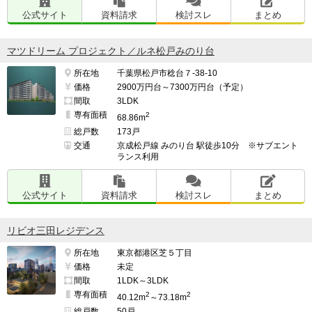
公式サイト
資料請求
検討スレ
まとめ
マツドリーム プロジェクト／ルネ松戸みのり台
所在地
千葉県松戸市稔台７-38-10
価格
2900万円台～7300万円台（予定）
間取
3LDK
専有面積
2
68.86m
総戸数
173戸
交通
京成松戸線 みのり台 駅徒歩10分 ※サブエント
ランス利用
公式サイト
資料請求
検討スレ
まとめ
リビオ三田レジデンス
所在地
東京都港区芝５丁目
価格
未定
間取
1LDK～3LDK
専有面積
2
2
40.12m
～73.18m
総戸数
50戸