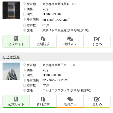
所在地
東京都台東区浅草６-307-1
価格
未定
間取
1LDK～2LDK
専有面積
2
2
30.43m
～55.04m
総戸数
61戸
交通
東京メトロ銀座線 浅草 駅徒歩10分
公式サイト
資料請求
検討スレ
まとめ
リビオ浅草
所在地
東京都台東区千束一丁目
価格
未定
間取
1LDK～3LDK
専有面積
32.77m²～67.20m²
総戸数
72戸
交通
つくばエクスプレス 浅草 駅 徒歩6分
公式サイト
資料請求
検討スレ
まとめ