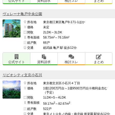
公式サイト
資料請求
検討スレ
まとめ
ヴェレーナ亀戸中央公園
所在地
東京都江東区亀戸8-171-1ほか
価格
未定
間取
2LDK～3LDK
専有面積
58.75m²～76.16m²
総戸数
66戸
交通
総武線 亀戸 駅 徒歩12分
公式サイト
資料請求
検討スレ
まとめ
リビオシティ文京小石川
所在地
東京都文京区小石川４丁目
価格
1億1200万円台～1億9500万円台※権利金含む
（予定）
間取
1LDK+S～4LDK
専有面積
2
2
59.17m
～82.67m
総戸数
522戸
交通
東京メトロ丸ノ内線・南北線 後楽園 駅徒歩12分