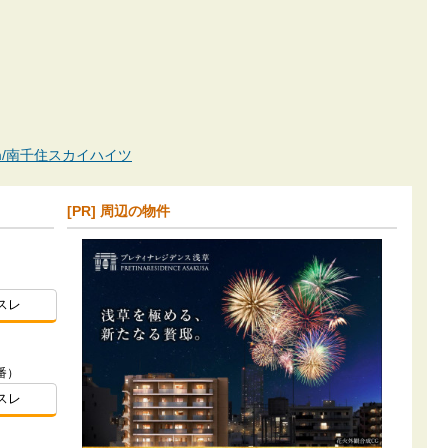
an.com/南千住スカイハイツ
[PR] 周辺の物件
）
スレ
番）
スレ