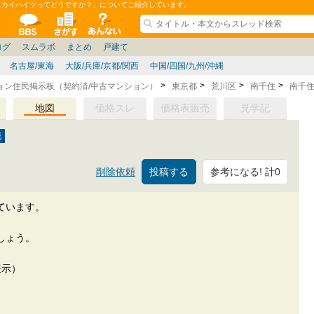
スカイハイツってどうですか？」についてご紹介しています。
ションコミュニティ
全掲示板
物件検索
サイトについて
ョン管理
記
ション質問
阪府
茨城
その他
家具
兵庫県
札幌
ニュース
ノウハウ
住宅質問
仙台/新潟/東北
福岡県
個人取引
東京都
管理会社/組合
名古屋/東海
政治
神奈川県
譲渡
防犯/防災/防音
埼玉県
大阪
ミクル
兵庫
千葉県
使い方/練習
リフォーム
京都/滋賀
お知らせ
奈良/和
中古マン
ログ
スムラボ
まとめ
戸建て
名古屋/東海
大阪/兵庫/京都/関西
中国/四国/九州/沖縄
ョン住民掲示板（契約済/中古マンション）
東京都
荒川区
南千住
南千
地図
価格スレ
価格表販売
見学記
参考になる! 計0
削除依頼
ています。
しょう。
表示）