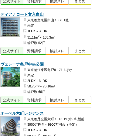
公式
サイト
資料
請求
検討
スレ
まとめ
ディアナコート文京白山
東京都文京区白山１-88-1他
未定
1LDK～3LDK
2
2
31.11m
～103.3m
総戸数 52戸
公式
サイト
資料
請求
検討
スレ
まとめ
ヴェレーナ亀戸中央公園
東京都江東区亀戸8-171-1ほか
未定
2LDK～3LDK
58.75m²～76.16m²
総戸数 66戸
公式
サイト
資料
請求
検討
スレ
まとめ
オーベル六町レジデンス
東京都足立区六町１-13-19 外5筆(従前地番)ほか
3900万円台～9900万円台（予定）
1LDK～3LDK
2
2