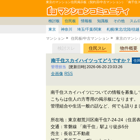
東京のマンション住民掲示板（契約済/中古マンション）「南千住
マン
東京23区
価格表
住宅ローン
雑談
お便り返し
関東
東京都
注文住宅
賃貸
中部
スムログ出張所
神奈川県
建売住宅
東京市部
デベ/ゼネコン
座談会/対談
移住相談
近畿
千葉県
北海道
戸建質問
神奈川/横浜
リゾート
暮らしやすさ評価
ブロガーの本音
マンション雑談
埼玉県
東北
住宅設備
広告
千葉
中国
愛知県
バトル
埼玉
九州
マンシ
見学
マン
大
検討板
住民板
情報板
知識板
その他
スム
東京
神奈川
埼玉/千葉/関東
札幌/東北/北陸/信越
マンション
住民板/中古マンション
東京のマンシ
検討スレ
住民スレ
物件概要
南千住スカイハイツってどうですか？
管理担当
[更新日時] 2026-06-20 23:03:26
全画像
RSS
南千住スカイハイツについての情報を募集し
こちらは住人の方専用の掲示板になります。
管理組合や生活一般の話など、何でも語りま
所在地：東京都荒川区南千住7-24-24（住居
交通：常磐線 「南千住」駅より徒歩5分
売主：長谷工不動産