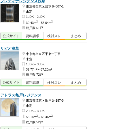
プレティナレジデンス浅草
東京都台東区浅草６-307-1
未定
1LDK～2LDK
2
2
30.43m
～55.04m
総戸数 61戸
公式
サイト
資料
請求
検討
スレ
まとめ
リビオ浅草
東京都台東区千束一丁目
未定
1LDK～3LDK
32.77m²～67.20m²
総戸数 72戸
公式
サイト
資料
請求
検討
スレ
まとめ
アトラス亀戸レジデンス
東京都江東区亀戸３-187-3
未定
2LDK～3LDK
2
2
55.14m
～65.46m
総戸数 52戸