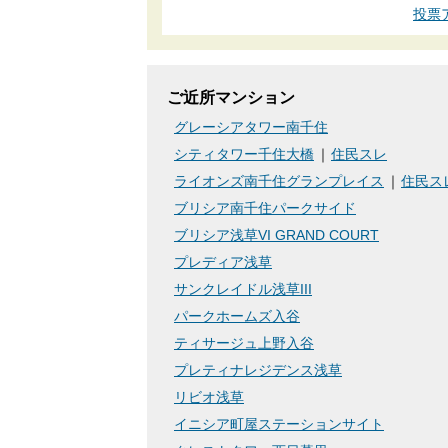
投票
ご近所マンション
グレーシアタワー南千住
シティタワー千住大橋
住民スレ
ライオンズ南千住グランプレイス
住民ス
ブリシア南千住パークサイド
ブリシア浅草VI GRAND COURT
プレディア浅草
サンクレイドル浅草III
パークホームズ入谷
ティサージュ上野入谷
プレティナレジデンス浅草
リビオ浅草
イニシア町屋ステーションサイト