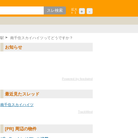
拡大
+
-
x
1
歌山
ション
中国/四国
シニア
九州/沖縄
住駅
南千住スカイハイツってどうですか？
お知らせ
Powered by feedwind
最近見たスレッド
南千住スカイハイツ
TrackWind
[PR] 周辺の物件