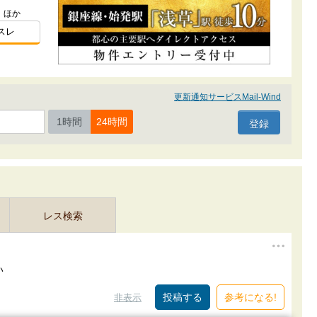
）ほか
スレ
更新通知サービスMail-Wind
1時間
24時間
レス検索
い
参考になる!
非表示