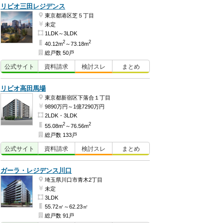
リビオ三田レジデンス
東京都港区芝５丁目
未定
1LDK～3LDK
2
2
40.12m
～73.18m
総戸数 50戸
公式
サイト
資料
請求
検討
スレ
まとめ
リビオ高田馬場
東京都新宿区下落合１丁目
9890万円～1億7290万円
2LDK・3LDK
2
2
55.08m
～76.56m
総戸数 133戸
公式
サイト
資料
請求
検討
スレ
まとめ
ガーラ・レジデンス川口
埼玉県川口市青木2丁目
未定
3LDK
55.72㎡～62.23㎡
総戸数 91戸