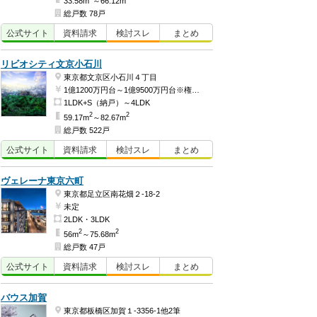
33.58m
～66.12m
総戸数 78戸
公式
サイト
資料
請求
検討
スレ
まとめ
リビオシティ文京小石川
東京都文京区小石川４丁目
1億1200万円台～1億9500万円台※権利金含む（予定）
1LDK+S（納戸）～4LDK
2
2
59.17m
～82.67m
総戸数 522戸
公式
サイト
資料
請求
検討
スレ
まとめ
ヴェレーナ東京六町
東京都足立区南花畑２-18-2
未定
2LDK・3LDK
2
2
56m
～75.68m
総戸数 47戸
公式
サイト
資料
請求
検討
スレ
まとめ
バウス加賀
東京都板橋区加賀１-3356-1他2筆