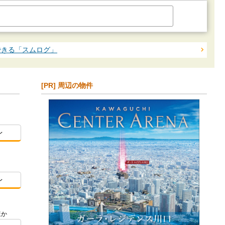
できる「スムログ」
[PR] 周辺の物件
レ
）
レ
ほか