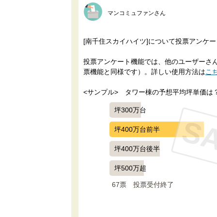
マンコミュファンさん
[南千住スカイハイツ]について投票アンケ
投票アンケート機能では、他のユーザーさんに
票機能と同様です）。詳しい使用方法は
こ
<サンプル>　タワー棟の予想平均坪単価は
坪300万台
S
坪400万台前半
坪400万台後半
坪500万超
67票　
投票受付終了