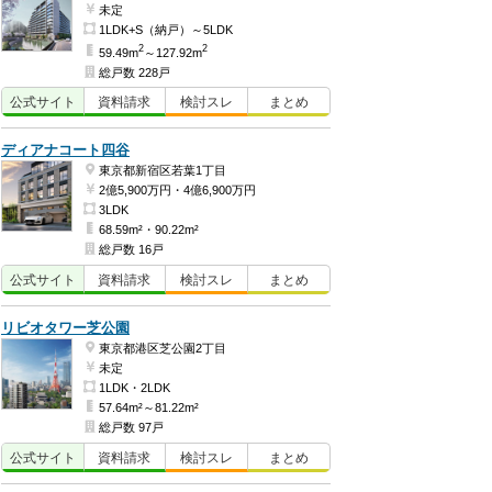
未定
1LDK+S（納戸）～5LDK
2
2
59.49m
～127.92m
総戸数 228戸
公式
サイト
資料
請求
検討
スレ
まとめ
ディアナコート四谷
東京都新宿区若葉1丁目
2億5,900万円・4億6,900万円
3LDK
68.59m²・90.22m²
総戸数 16戸
公式
サイト
資料
請求
検討
スレ
まとめ
リビオタワー芝公園
東京都港区芝公園2丁目
未定
1LDK・2LDK
57.64m²～81.22m²
総戸数 97戸
公式
サイト
資料
請求
検討
スレ
まとめ