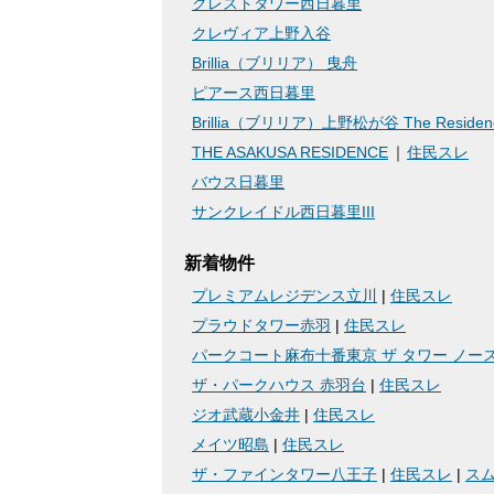
クレストタワー西日暮里
クレヴィア上野入谷
Brillia（ブリリア） 曳舟
ピアース西日暮里
Brillia（ブリリア）上野松が谷 The Residen
THE ASAKUSA RESIDENCE
住民スレ
バウス日暮里
サンクレイドル西日暮里III
新着物件
プレミアムレジデンス立川
|
住民スレ
プラウドタワー赤羽
|
住民スレ
パークコート麻布十番東京 ザ タワー ノース
ザ・パークハウス 赤羽台
|
住民スレ
ジオ武蔵小金井
|
住民スレ
メイツ昭島
|
住民スレ
ザ・ファインタワー八王子
|
住民スレ
|
ス