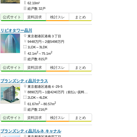
62.10m²
総戸数 32戸
公式
サイト
資料
請求
検討
スレ
まとめ
リビオタワー品川
東京都港区港南３丁目
9448万円～2億5498万円
1LDK～3LDK
2
2
42.1m
～75.1m
総戸数 815戸
公式
サイト
資料
請求
検討
スレ
まとめ
ブランズシティ品川テラス
東京都港区港南４-29-5
8890万円～1億4240万円（前払い賃料3868万2404円、建物価格5021万7596円～前払い賃料4783万1700円、建物価格9456万8300円）
2LDK～4LDK
2
2
61.67m
～80.57m
総戸数 216戸
公式
サイト
資料
請求
検討
スレ
まとめ
ブランズシティ品川ルネ キャナル
東京都港区港南四丁目