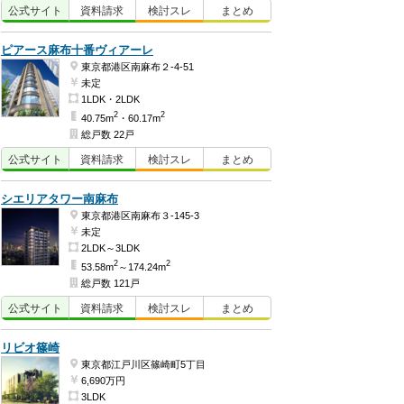
公式
サイト
資料
請求
検討
スレ
まとめ
ピアース麻布十番ヴィアーレ
東京都港区南麻布２-4-51
未定
1LDK・2LDK
2
2
40.75m
・60.17m
総戸数 22戸
公式
サイト
資料
請求
検討
スレ
まとめ
シエリアタワー南麻布
東京都港区南麻布３-145-3
未定
2LDK～3LDK
2
2
53.58m
～174.24m
総戸数 121戸
公式
サイト
資料
請求
検討
スレ
まとめ
リビオ篠崎
東京都江戸川区篠崎町5丁目
6,690万円
3LDK