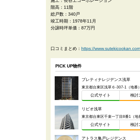
施工：長谷工コーポレーション
階高：11階
総戸数：340戸
竣工時期：1978年11月
分譲時坪単価：87万円
口コミまとめ：
https://www.sutekicook
PICK UP物件
プレティナレジデンス浅草
東京都台東区浅草６-307-1（地番
公式サイト
検討
リビオ浅草
東京都台東区千束一丁目8番1（地
公式サイト
検討
アトラス亀戸レジデンス