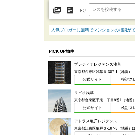
下げ
人気ブロガーに無料でマンションの相談が
PICK UP物件
プレティナレジデンス浅草
東京都台東区浅草６-307-1（地番）
公式サイト
検討ス
リビオ浅草
東京都台東区千束一丁目8番1（地番
公式サイト
検討ス
アトラス亀戸レジデンス
東京都江東区亀戸３-187-3（地番）