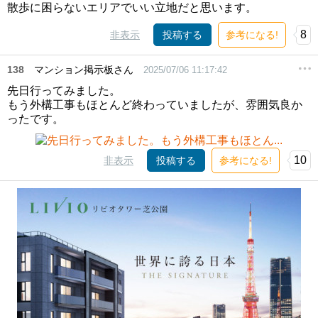
散歩に困らないエリアでいい立地だと思います。
8
非表示
投稿する
参考になる!
138
マンション掲示板さん
2025/07/06 11:17:42
先日行ってみました。
もう外構工事もほとんど終わっていましたが、雰囲気良か
ったです。
10
非表示
投稿する
参考になる!