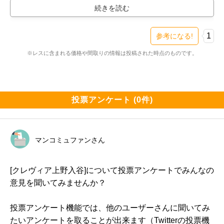
1、山手線「鶯谷」駅徒歩6分、日比谷線「入谷」駅徒歩
4分、「上野」駅徒歩12分の利便性が高い立地、東京都
心部での機動力の高さ

1
参考になる!
※レスに含まれる価格や間取りの情報は投稿された時点のものです。
2、「上野恩賜公園」（徒歩8分）、「上野」駅周辺に点
在している商業施設など、歴史や娯楽、話題性あるスポ
ットを満喫できるポジション

投票アンケート (0件)
3、全戸南西向き、前面の建物まで約34ｍの離隔を確保
した明るい住環境。

マンコミュファンさん
4、奥行きあるアプローチ、二層吹抜のエントランス、
エレベーターホールまでのガラス回廊から見える坪庭な
[クレヴィア上野入谷]について投票アンケートでみんなの
ど、生活満足度の向上につながるマンションデザイン

意見を聞いてみませんか？
投票アンケート機能では、他のユーザーさんに聞いてみ
◆主な間取り、予定価格

たいアンケートを取ることが出来ます（Twitterの投票機
（24年7月初旬の情報）
