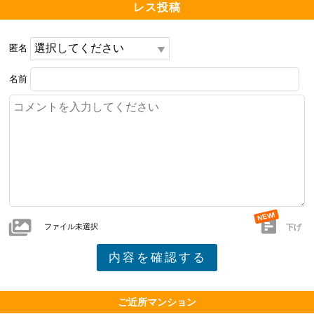
◆クレヴィア上野入谷　デメリット

レス投稿
住環境では車通りが比較的多い道路沿いの喧噪、マンシ
匿名
ョンの企画では共用部の寂しさが気になりました。外
観、共用部のデザイン性は素晴らしいのですが、エント
名前
ランスホールに家具を置くとか、機能的な空間が少しで
も欲しかったです。

◆まとめ

台東区は、24年の地価公示で商業地が23区1位の上昇率
（9.1％）、同じく23年では、住宅地が1位でした
ファイル未選択
（4.8％）。

下げ
（出典：国土交通省HP）

住民基本台帳による人口動態調査では、24年1月1日時点
で、市区別の人口増加率は台東区が全国トップでした。

ご近所マンション