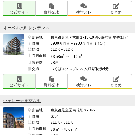
公式サイト
資料請求
検討スレ
まとめ
オーベル六町レジデンス
所在地
東京都足立区六町１-13-19 外5筆(従前地番)ほか
価格
3900万円台～9900万円台（予定）
間取
1LDK～3LDK
専有面積
2
2
33.58m
～66.12m
総戸数
78戸
交通
つくばエクスプレス 六町 駅徒歩4分
公式サイト
資料請求
検討スレ
まとめ
ヴェレーナ東京六町
所在地
東京都足立区南花畑２-18-2
価格
未定
間取
2LDK・3LDK
専有面積
2
2
56m
～75.68m