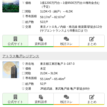
価格
1億1200万円台～1億9500万円台※権利金含む
（予定）
間取
1LDK+S（納戸）～4LDK
専有面積
2
2
59.17m
～82.67m
総戸数
522戸
交通
東京メトロ丸ノ内線・南北線 後楽園 駅徒歩12分
(サブエントランスより/8番出口まで)
公式サイト
資料請求
検討スレ
まとめ
アトラス亀戸レジデンス
所在地
東京都江東区亀戸３-187-3
価格
未定
間取
2LDK～3LDK
専有面積
2
2
55.14m
～65.46m
総戸数
52戸
交通
JR総武線、東武亀戸線 亀戸 駅徒歩8分
公式サイト
資料請求
検討スレ
まとめ