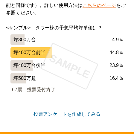
能と同様です）。詳しい使用方法は
こちらのページ
をご
参照ください。
Bタイプ　48.65㎡

4階、7,490万円（坪単価509万円)

<サンプル>　タワー棟の予想平均坪単価は？
5階、7,690万円（坪単価522万円)

10階、8,190万円（坪単価556万円)

坪300万台
14.9％
Dタイプ　53.19㎡

坪400万台前半
44.8％
SAMPLE
4階、7,990万円（坪単価496万円)

坪400万台後半
23.9％
10階、8,690万円（坪単価540万円)

坪500万超
16.4％
Eタイプ　71.37㎡

5階、10,290万円（坪単価477万円)

67票　
投票受付終了
6階、10,430万円（坪単価483万円)

平均坪単価は約510万円でした。

投票アンケートを作成してみる