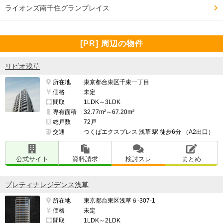
ライオンズ南千住グランプレイス
[PR] 周辺の物件
リビオ浅草
所在地
東京都台東区千束一丁目
価格
未定
間取
1LDK～3LDK
専有面積
32.77m²～67.20m²
総戸数
72戸
交通
つくばエクスプレス 浅草 駅 徒歩6分 （A2出口）
公式サイト
資料請求
検討スレ
まとめ
プレティナレジデンス浅草
所在地
東京都台東区浅草６-307-1
価格
未定
間取
1LDK～2LDK