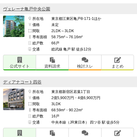
ヴェレーナ亀戸中央公園
所在地
東京都江東区亀戸8-171-1ほか
価格
未定
間取
2LDK～3LDK
専有面積
58.75m²～76.16m²
総戸数
66戸
交通
総武線 亀戸 駅 徒歩12分
公式サイト
資料請求
検討スレ
まとめ
ディアナコート四谷
所在地
東京都新宿区若葉1丁目
価格
2億5,900万円・4億6,900万円
間取
3LDK
専有面積
68.59m²・90.22m²
総戸数
16戸
交通
中央本線（JR東日本） 四ツ谷 駅 徒歩5分