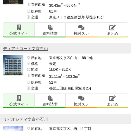
専有面積
2
2
30.43m
～55.04m
総戸数
61戸
交通
東京メトロ銀座線 浅草 駅徒歩10分
公式サイト
資料請求
検討スレ
まとめ
ディアナコート文京白山
所在地
東京都文京区白山１-88-1他
価格
未定
間取
1LDK～3LDK
専有面積
2
2
31.11m
～103.3m
総戸数
52戸
交通
都営三田線 白山 駅徒歩2分
公式サイト
資料請求
検討スレ
まとめ
リビオシティ文京小石川
所在地
東京都文京区小石川４丁目