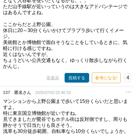
となく入谷駅を使いたくなるかも。。。
ただ山手線駅が近いっていうのは大きなアドバンテージで
はあるんですよね。
ここからだと上野公園、
休日に20～30分くらいかけてプラプラ歩いて行くイメー
ジ。
美術館とか博物館で面白そうなことをしているときに、気
軽に行ける感じですね。
近くはないんですが、
ちょうどいい公共交通もなく、ゆっくり散歩しながら行く
かんじ。
4
非表示
投稿する
参考になる!
137
匿名さん
2025/07/02 02:40:33
マンションから上野公園まで歩いて15分くらいだと思いま
すよ。
特に東京国立博物館が近いですね。
見てきましたが鶯谷でもホテル街は反対側ですし、周りも
静かそうで日当たりも良さそう。
浅草も30分徒歩範囲、自転車なら10分くらいでしょうか。