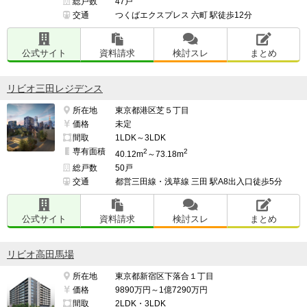
総戸数
47戸
交通
つくばエクスプレス 六町 駅徒歩12分
公式サイト
資料請求
検討スレ
まとめ
リビオ三田レジデンス
所在地
東京都港区芝５丁目
価格
未定
間取
1LDK～3LDK
専有面積
2
2
40.12m
～73.18m
総戸数
50戸
交通
都営三田線・浅草線 三田 駅A8出入口徒歩5分
公式サイト
資料請求
検討スレ
まとめ
リビオ高田馬場
所在地
東京都新宿区下落合１丁目
価格
9890万円～1億7290万円
間取
2LDK・3LDK