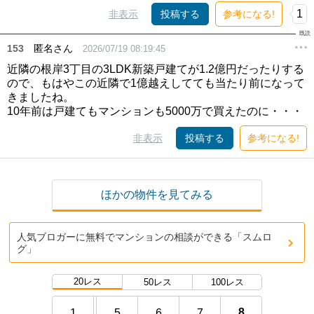
1
非表示
投稿する
参考になる!
153
匿名さん
2026/07/19 08:19:45
近隣の根岸3丁目の3LDK新築戸建てが1.2億円だったりする
ので、もはやこの近隣で1億越えしてても当たり前になって
きましたね。
10年前は戸建てもマンションも5000万で買えたのに・・・
非表示
投稿する
参考になる!
ほかの物件を見てみる
人気ブロガーに無料でマンションの相談ができる「スムロ
グ」
20レス
50レス
100レス
8
1
5
6
7