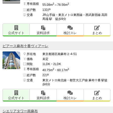
専有面積
2
2
55.08m
～76.56m
総戸数
133戸
交通
JR山手線・東京メトロ東西線・西武新宿線 高田
馬場 駅 徒歩9分
公式サイト
資料請求
検討スレ
まとめ
ピアース麻布十番ヴィアーレ
所在地
東京都港区南麻布２-4-51
価格
未定
間取
1LDK・2LDK
専有面積
2
2
40.75m
・60.17m
総戸数
22戸
交通
東京メトロ南北線・都営大江戸線 麻布十番 駅徒
歩6分
公式サイト
資料請求
検討スレ
まとめ
シエリアタワー南麻布