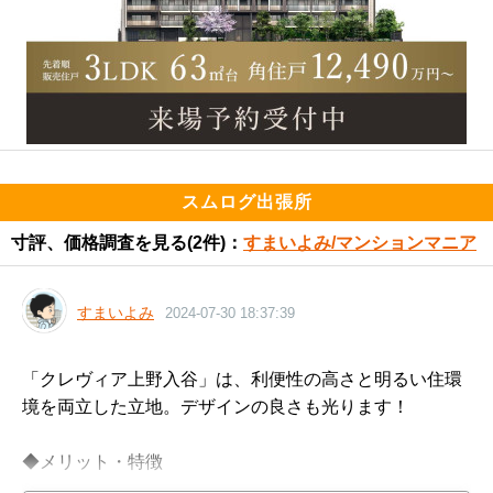
スムログ出張所
寸評、価格調査を見る
(2件)：
すまいよみ/マンションマニア
すまいよみ
2024-07-30 18:37:39
「クレヴィア上野入谷」は、利便性の高さと明るい住環
境を両立した立地。デザインの良さも光ります！

◆メリット・特徴
