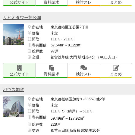
公式サイト
資料請求
検討スレ
まとめ
リビオタワー芝公園
所在地
東京都港区芝公園2丁目
価格
未定
間取
1LDK・2LDK
専有面積
57.64m²～81.22m²
総戸数
97戸
交通
都営浅草線 大門 駅 徒歩4分 （A6出入口）
公式サイト
資料請求
検討スレ
まとめ
バウス加賀
所在地
東京都板橋区加賀１-3356-1他2筆
価格
未定
間取
1LDK+S（納戸）～5LDK
専有面積
2
2
59.49m
～127.92m
総戸数
228戸
交通
都営三田線 新板橋 駅徒歩10分