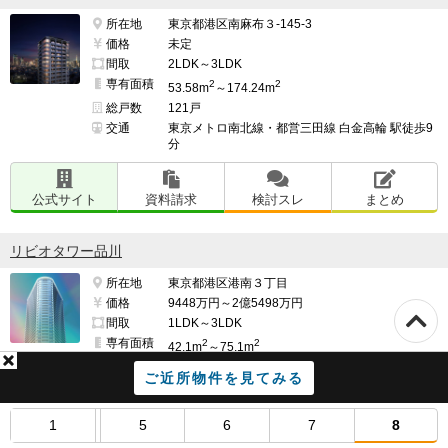
所在地
東京都港区南麻布３-145-3
価格
未定
間取
2LDK～3LDK
専有面積
2
2
53.58m
～174.24m
総戸数
121戸
交通
東京メトロ南北線・都営三田線 白金高輪 駅徒歩9
分
公式サイト
資料請求
検討スレ
まとめ
リビオタワー品川
所在地
東京都港区港南３丁目
価格
9448万円～2億5498万円
間取
1LDK～3LDK
専有面積
2
2
42.1m
～75.1m
総戸数
815戸
ご近所物件を見てみる
交通
JR山手線・JR京浜東北線(根岸線)・JR東海道本
線・JR横須賀線・JR上野東京ライン・JR東海道
新幹線 品川 駅港南口徒歩13分
1
5
6
7
8