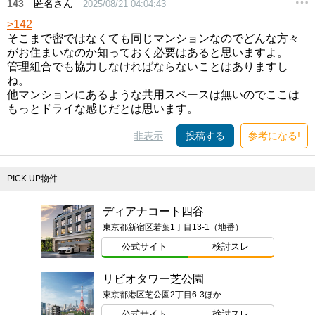
143
匿名さん
2025/08/21 04:04:43
>142
そこまで密ではなくても同じマンションなのでどんな方々
がお住まいなのか知っておく必要はあると思いますよ。
管理組合でも協力しなければならないことはありますし
ね。
他マンションにあるような共用スペースは無いのでここは
もっとドライな感じだとは思います。
非表示
投稿する
参考になる!
PICK UP物件
ディアナコート四谷
東京都新宿区若葉1丁目13-1（地番）
公式サイト
検討スレ
リビオタワー芝公園
東京都港区芝公園2丁目6-3ほか
公式サイト
検討スレ