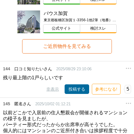
バウス加賀
東京都板橋区加賀１-3356-1他2筆（地番）ほか
公式サイト
検討スレ
ご近所物件を見てみる
144
口コミ知りたいさん
2025/08/29 23:10:06
残り最上階の1戸らしいです
5
非表示
投稿する
参考になる!
145
匿名さん
2025/10/02 01:12:21
以前どこかで入居前の住人懇親会が開催されるマンション
の様子を見ましたが、
パーティー形式だったからか出席率が高そうでした。
個人的にはマンションのご近所付き合いは挨拶程度で十分