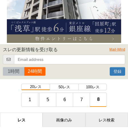
スレの更新情報を受け取る
Mail-Wind
1時間
24時間
登録
20レス
50レス
100レス
8
1
5
6
7
レス
画像のみ
レス検索