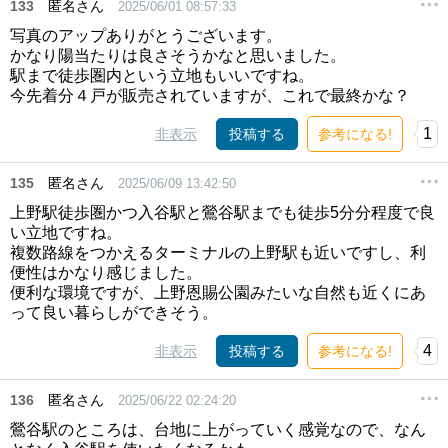
133
匿名さん
2025/06/01 08:57:33
写真のアップありがとうございます。
かなり陽当たりは良さそうかなと思いました。
駅まで徒歩圏内という立地もいいですね。
今先着分４戸が販売されていますが、これで最終かな？
1
非表示
投稿する
参考になる!
135
匿名さん
2025/06/09 13:42:50
上野駅徒歩圏かつ入谷駅と鶯谷駅までも徒歩5分分程度で良
い立地ですね。
複数路線をつかえるターミナルの上野駅も近いですし、利
便性はかなり感じました。
便利な環境ですが、上野恩賜公園みたいな自然も近くにあ
って良い暮らしができそう。
4
非表示
投稿する
参考になる!
136
匿名さん
2025/06/22 02:24:20
鶯谷駅のところは、台地に上がっていく感覚なので、なん