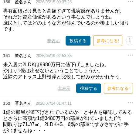
150
匿名さん
2026/05/15 00:37:28
専有面積だけ見ると高額すぎて現実感がありませんが、
それだけ資産価値があるという事なんでしょうね。
庶民としてはどのような方が住んでいるのか羨ましい限り
です。
1
非表示
投稿する
参考になる!
151
匿名さん
2026/05/19 02:53:35
未入居の2LDKは9980万円に値下げしましたね。
やはり1億は出せないということでしょうか。
近隣のアトラス上野根岸と比較して好みが分かれそう。
非表示
投稿する
参考になる!
152
匿名さん
2026/07/14 01:47:11
1億の部屋が値下げされているのか！と中古を確認してみる
とさらに高額な1億3480万円の部屋が出ていました(^^;
間取りは71.37㎡、2LDK+S、6階の部屋ですがさすがに手
が出ませんね・・・