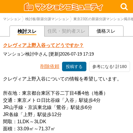
マンション
検討板/新築分譲マンション
東京23区の新築分譲マンション掲示
住民・契約者スレ
価格スレ
検討スレ
クレヴィア上野入谷ってどうですか？
マンション検討中さん
[更新]2026-07-19 17:19
削除依頼
投稿する
参考になる! 計180
クレヴィア上野入谷についての情報を希望しています。
所在地：東京都台東区下谷二丁目4番4他（地番）
交通：東京メトロ日比谷線「入谷」駅徒歩4分
JR山手線・京浜東北線「鶯谷」駅徒歩6分
JR各線「上野」駅徒歩12分
間取：1LDK～3LDK
面積：33.09㎡～71.37㎡