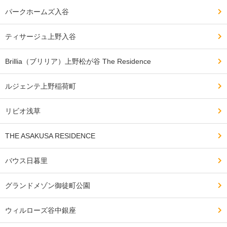
パークホームズ入谷
今後も、東京都心部に隣接した台東区エリアには人が集
まり、不動産相場は堅調に推移すると想定されます。都
ティサージュ上野入谷
心部の状況や周辺の相場を考えた時に、近隣で探してい
る方で予算が届く方なら、早めに検討したい新築です。
Brillia（ブリリア）上野松が谷 The Residence
ルジェンテ上野稲荷町
リビオ浅草
THE ASAKUSA RESIDENCE
バウス日暮里
グランドメゾン御徒町公園
ウィルローズ谷中銀座