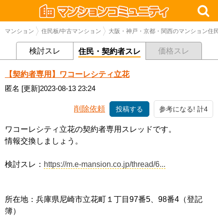
マンション
住民板/中古マンション
大阪・神戸・京都・関西のマンション住民
検討スレ
価格スレ
住民・契約者スレ
【契約者専用】ワコーレシティ立花
匿名
[更新]2023-08-13 23:24
削除依頼
投稿する
参考になる! 計4
ワコーレシティ立花の契約者専用スレッドです。
情報交換しましょう。
検討スレ：
https://m.e-mansion.co.jp/thread/6...
所在地：兵庫県尼崎市立花町１丁目97番5、98番4（登記
簿）