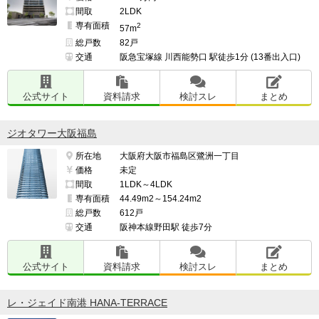
間取
2LDK
専有面積
2
57m
総戸数
82戸
交通
阪急宝塚線 川西能勢口 駅徒歩1分 (13番出入口)
公式サイト
資料請求
検討スレ
まとめ
ジオタワー大阪福島
所在地
大阪府大阪市福島区鷺洲一丁目
価格
未定
間取
1LDK～4LDK
専有面積
44.49m2～154.24m2
総戸数
612戸
交通
阪神本線野田駅 徒歩7分
公式サイト
資料請求
検討スレ
まとめ
レ・ジェイド南港 HANA-TERRACE