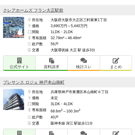
クレアホームズ フラン大正駅前
所在地
大阪府大阪市大正区三軒家東1丁目
価格
3,690万円～5,440万円
間取
1LDK・2LDK
専有面積
32.79m²～46.48m²
総戸数
56戸
交通
大阪環状線 大正 駅 徒歩3分
公式サイト
資料請求
検討スレ
まとめ
プレサンス ロジェ 神戸本山南町
所在地
兵庫県神戸市東灘区本山南町６丁目
価格
未定
間取
3LDK・4LDK
専有面積
2
2
68.6m
～100.3m
総戸数
40戸
交通
阪神本線 深江 駅徒歩11分