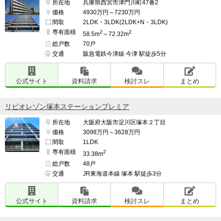
所在地
兵庫県西宮市津門川町47番2
価格
4930万円～7230万円
間取
2LDK・3LDK(2LDK+N・3LDK)
専有面積
2
2
58.5m
～72.32m
総戸数
70戸
交通
阪急電鉄今津線 今津 駅徒歩5分
公式サイト
資料請求
検討スレ
まとめ
リビオレゾン塚本ステーションプレミア
所在地
大阪府大阪市淀川区塚本２丁目
価格
3098万円～3628万円
間取
1LDK
専有面積
2
33.38m
総戸数
48戸
交通
JR東海道本線 塚本 駅徒歩3分
公式サイト
資料請求
検討スレ
まとめ