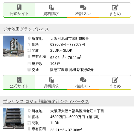
公式サイト
資料請求
検討スレ
まとめ
ジオ池田グランプレイス
所在地
大阪府池田市栄町896番
価格
6380万円～7880万円
間取
2LDK～3LDK
専有面積
2
2
62.02m
～76.11m
総戸数
108戸
交通
阪急宝塚線 池田 駅徒歩2分
公式サイト
資料請求
検討スレ
まとめ
プレサンス ロジェ 福島海老江シティパークス
所在地
大阪府大阪市福島区海老江２丁目
価格
4580万円～5090万円（第1期）
間取
1LDK
専有面積
2
2
33.21m
～37.36m