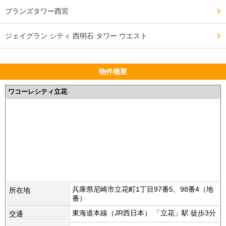
ブランズタワー西宮
ジェイグラン シティ 西明石 タワー ウエスト
物件概要
ワコーレシティ立花
兵庫県尼崎市立花町1丁目97番5、98番4（地
所在地
番）
東海道本線（JR西日本） 「立花」駅 徒歩3分
交通