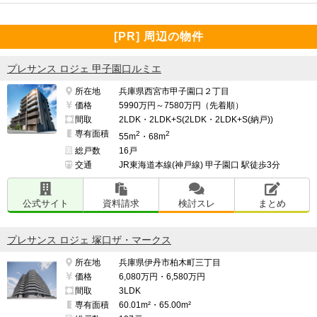
[PR] 周辺の物件
プレサンス ロジェ 甲子園口ルミエ
所在地
兵庫県西宮市甲子園口２丁目
価格
5990万円～7580万円（先着順）
間取
2LDK・2LDK+S(2LDK・2LDK+S(納戸))
専有面積
2
2
55m
・68m
総戸数
16戸
交通
JR東海道本線(神戸線) 甲子園口 駅徒歩3分
公式サイト
資料請求
検討スレ
まとめ
プレサンス ロジェ 塚口ザ・マークス
所在地
兵庫県伊丹市柏木町三丁目
価格
6,080万円・6,580万円
間取
3LDK
専有面積
60.01m²・65.00m²