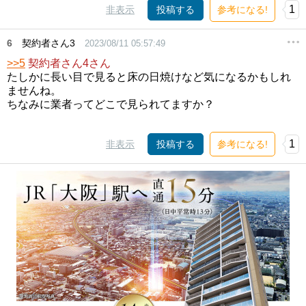
1
非表示
投稿する
参考になる!
6
契約者さん3
2023/08/11 05:57:49
>>5
契約者さん4さん
たしかに長い目で見ると床の日焼けなど気になるかもしれ
ませんね。
ちなみに業者ってどこで見られてますか？
1
非表示
投稿する
参考になる!