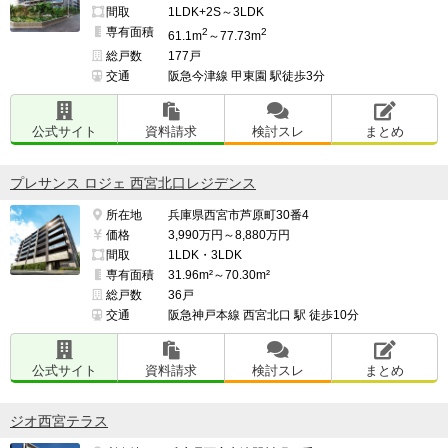
間取
1LDK+2S～3LDK
専有面積
2
2
61.1m
～77.73m
総戸数
177戸
交通
阪急今津線 甲東園 駅徒歩3分
公式サイト
資料請求
検討スレ
まとめ
プレサンス ロジェ 西宮北口レジデンス
所在地
兵庫県西宮市芦原町30番4
価格
3,990万円～8,880万円
間取
1LDK・3LDK
専有面積
31.96m²～70.30m²
総戸数
36戸
交通
阪急神戸本線 西宮北口 駅 徒歩10分
公式サイト
資料請求
検討スレ
まとめ
ジオ西宮テラス