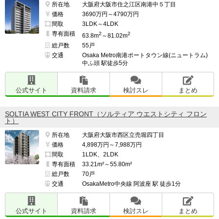
所在地
大阪府大阪市住之江区南港中５丁目
価格
3690万円～4790万円
間取
3LDK～4LDK
専有面積
2
2
63.8m
～81.02m
総戸数
55戸
交通
Osaka Metro南港ポートタウン線(ニュートラム)
中ふ頭 駅徒歩5分
公式サイト
資料請求
検討スレ
まとめ
SOLTIA WEST CITY FRONT（ソルティア ウエストシティ フロン
ト）
所在地
大阪府大阪市西区立売堀四丁目
価格
4,898万円～7,988万円
間取
1LDK、2LDK
専有面積
33.21m²～55.80m²
総戸数
70戸
交通
OsakaMetro中央線 阿波座 駅 徒歩1分
公式サイト
資料請求
検討スレ
まとめ