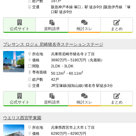
総戸数
197戸
交通
阪急神戸本線 塚口」駅 徒歩9分 |阪急伊丹線 「塚
口駅 徒歩9分
公式サイト
資料請求
検討スレ
まとめ
プレサンス ロジェ 尼崎猪名寺ステーションステージ
所在地
兵庫県尼崎市猪名寺２丁目
価格
3690万円～5180万円（先着順）
間取
2LDK・3LDK
専有面積
2
2
50.12m
・60.11m
総戸数
42戸
交通
JR宝塚線(福知山線) 猪名寺 駅徒歩3分
公式サイト
資料請求
検討スレ
まとめ
ウエリス西宮甲東園
所在地
兵庫県西宮市上大市１丁目
価格
6290万円～8290万円