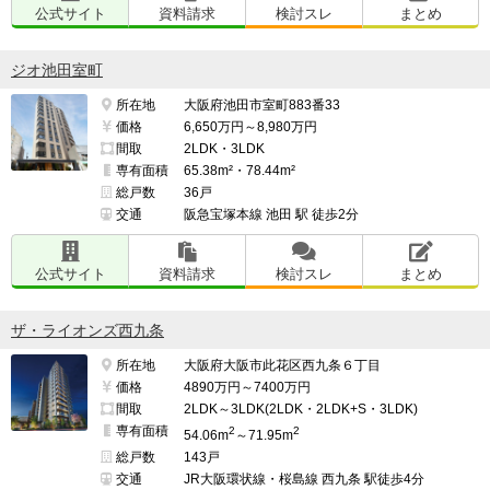
公式サイト
資料請求
検討スレ
まとめ
ジオ池田室町
所在地
大阪府池田市室町883番33
価格
6,650万円～8,980万円
間取
2LDK・3LDK
専有面積
65.38m²・78.44m²
総戸数
36戸
交通
阪急宝塚本線 池田 駅 徒歩2分
公式サイト
資料請求
検討スレ
まとめ
ザ・ライオンズ西九条
所在地
大阪府大阪市此花区西九条６丁目
価格
4890万円～7400万円
間取
2LDK～3LDK(2LDK・2LDK+S・3LDK)
専有面積
2
2
54.06m
～71.95m
総戸数
143戸
交通
JR大阪環状線・桜島線 西九条 駅徒歩4分