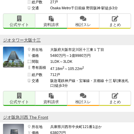
総戸数
27戸
交通
Osaka Metro千日前線 野田阪神 駅徒歩3分
公式サイト
資料請求
検討スレ
まとめ
ジオタワー大阪十三
所在地
大阪府大阪市淀川区十三東１丁目
価格
5480万円～1億9980万円
間取
1LDK～3LDK
専有面積
2
2
47.18m
～105.22m
総戸数
712戸
交通
阪急電鉄神戸線・宝塚線・京都線 十三 駅(東改札
口)徒歩3分
公式サイト
資料請求
検討スレ
まとめ
ジオ阪急川西 The Front
所在地
兵庫県川西市中央町121番1ほか
価格
6380万円