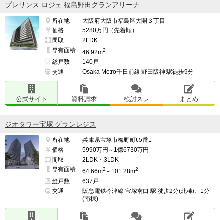
プレサンス ロジェ 福島野田グランアリーナ
所在地
大阪府大阪市福島区大開３丁目
価格
5280万円（先着順）
間取
2LDK
専有面積
2
46.92m
総戸数
140戸
交通
Osaka Metro千日前線 野田阪神 駅徒歩9分
公式サイト
資料請求
検討スレ
まとめ
ジオタワー宝塚 グランレジス
所在地
兵庫県宝塚市梅野町65番1
価格
5990万円～1億6730万円
間取
2LDK・3LDK
専有面積
2
2
64.66m
～101.28m
総戸数
637戸
交通
阪急電鉄今津線 宝塚南口 駅 徒歩2分(北棟)、1分
(南棟)