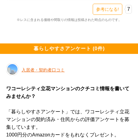
立花は渋い場所ではありますが駅前でなんでも揃う立地
7
参考になる!
ですし、大阪までもすぐなのでいい場所だと思います。

※レスに含まれる価格や間取りの情報は投稿された時点のものです。
このくらいの価格であれば、就職して数年の若い人がと
りあえず買っておくのにはもってこいではないかなと。

価格の安さは正義です。和田興産のマンションはいわゆ
るメジャーセブンと言われる財閥大手の物件に比べて維
暮らしやすさアンケート (0件)
持管理費用も安いですから毎月の負担感は少ないと思い
ます。

入居者・契約者口コミ
一方、ファミリーからするとどうでしょう。

そこまで安い値段ではなさそうですが５０００万円以下
ワコーレシティ立花マンションのクチコミ情報を書いて
で買えるのでいい気がしますね

みませんか？
JR尼崎のクラッシィハウスよりは少し安いくらいの金額
です。どちらが本命であるにせよ、見比べてみた方がい
「暮らしやすさアンケート」では、ワコーレシティ立花
いです。

マンションの契約済み・住民からの評価アンケートを募
７０平米の間取りの良さでは断然、ワコーレの勝ちです
集しています。
ね。廊下側アウトポールでワイドスパン。むしろ、これ
1000円分のAmazonカードをもれなくプレゼント。