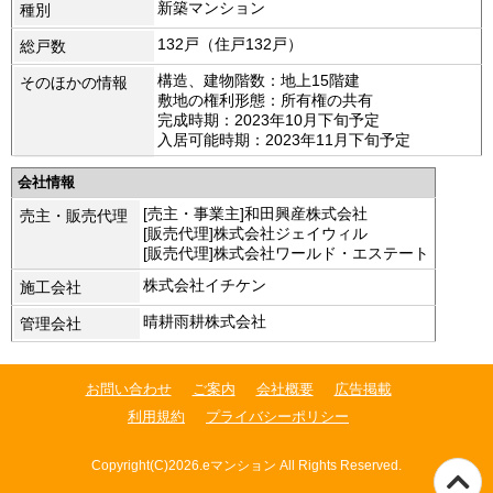
新築マンション
種別
132戸（住戸132戸）
総戸数
構造、建物階数：地上15階建
そのほかの情報
敷地の権利形態：所有権の共有
完成時期：2023年10月下旬予定
入居可能時期：2023年11月下旬予定
会社情報
[売主・事業主]和田興産株式会社
売主・販売代理
[販売代理]株式会社ジェイウィル
[販売代理]株式会社ワールド・エステート
株式会社イチケン
施工会社
晴耕雨耕株式会社
管理会社
お問い合わせ
ご案内
会社概要
広告掲載
利用規約
プライバシーポリシー
Copyright(C)2026.eマンション All Rights Reserved.