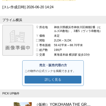
[スレ作成日時]
2026-06-20 14:24
プライム横浜
所在地
神奈川県横浜市神奈川区桐畑2番（ヒ
ルズ/A敷地）、3番5（ヴィラ/B敷地）
価格
未定
間取
2LDK～3LDK
専有面積
59.42平米～88.70平米
総戸数
199戸
交通
東海道本線 横浜駅 徒歩10分
売主・販売代理の方
この物件の公式リンクを掲載できます。
詳しく見る
PICK UP物件
（仮称）YOKOHAMA THE GRAN PROJECT