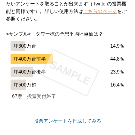
たいアンケートを取ることが出来ます（Twitterの投票機
能と同様です）。詳しい使用方法は
こちらのページ
をご
参照ください。
<サンプル>　タワー棟の予想平均坪単価は？
坪300万台
14.9％
坪400万台前半
44.8％
SAMPLE
坪400万台後半
23.9％
坪500万超
16.4％
67票　
投票受付終了
投票アンケートを作成してみる