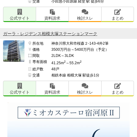
交通
小田急小田原線 経堂 駅 徒歩6分
公式サイト
資料請求
検討スレ
まとめ
ガーラ・レジデンス相模大塚ステーションマーク
所在地
神奈川県大和市桜森２-143-4外2筆
価格
3500万円台～5400万円台（予定）
間取
2LDK～3LDK
専有面積
2
2
41.25m
～55.2m
総戸数
48戸
交通
相鉄本線 相模大塚 駅徒歩1分
公式サイト
資料請求
検討スレ
まとめ