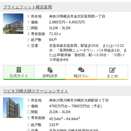
プライムフィット横浜富岡
所在地
神奈川県横浜市金沢区富岡西一丁目
価格
2,980万円～4,450万円
間取
2LDK・3LDK
専有面積
71.01㎡
総戸数
64戸
交通
京急本線京急富岡」駅徒歩15分、またはバス12
分・「富岡9期ニュータウン」バス停徒歩1分、ま
たはJR根岸線「新杉田」駅バス16分・「小田バ
ス停徒歩4分
公式サイト
資料請求
検討スレ
まとめ
リビオ川崎大師ステーションサイト
所在地
神奈川県川崎市川崎区大師駅前１丁目
価格
4700万円台～7900万円台（予定）
間取
2LDK～3LDK
専有面積
2
2
45.54m
～64.84m
総戸数
132戸
交通
京急大師線 川崎大師 駅徒歩3分