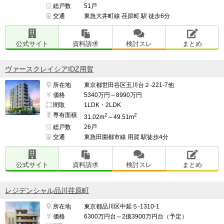
総戸数
51戸
交通
東急大井町線 荏原町 駅 徒歩6分
公式サイト
資料請求
検討スレ
まとめ
ヴァースクレイシアIDZ用賀
所在地
東京都世田谷区玉川台２-221-7他
価格
5340万円～8990万円
間取
1LDK・2LDK
専有面積
2
2
31.02m
～49.51m
総戸数
26戸
交通
東急田園都市線 用賀 駅徒歩4分
公式サイト
資料請求
検討スレ
まとめ
レジデンシャル品川荏原町
所在地
東京都品川区中延５-1310-1
価格
6300万円台～2億3900万円台（予定）