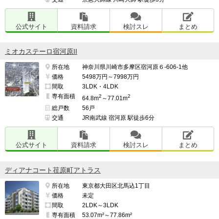
公式サイト
資料請求
検討スレ
まとめ
ミオカステーロ宿河原II
所在地
神奈川県川崎市多摩区宿河原６-606-1他
価格
5498万円～7998万円
間取
3LDK・4LDK
専有面積
2
2
64.8m
～77.01m
総戸数
56戸
交通
JR南武線 宿河原 駅徒歩6分
公式サイト
資料請求
検討スレ
まとめ
ディアナコート荏原町アトラス
所在地
東京都大田区北馬込1丁目
価格
未定
間取
2LDK～3LDK
専有面積
53.07m²～77.86m²