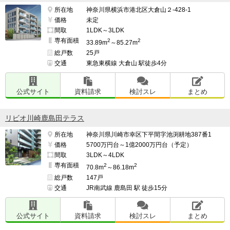
所在地
神奈川県横浜市港北区大倉山２-428-1
価格
未定
間取
1LDK～3LDK
専有面積
2
2
33.89m
～85.27m
総戸数
25戸
交通
東急東横線 大倉山 駅徒歩4分
公式サイト
資料請求
検討スレ
まとめ
リビオ川崎鹿島田テラス
所在地
神奈川県川崎市幸区下平間字池渕耕地387番1
価格
5700万円台～1億2000万円台（予定）
間取
3LDK～4LDK
専有面積
2
2
70.8m
～86.18m
総戸数
147戸
交通
JR南武線 鹿島田 駅 徒歩15分
公式サイト
資料請求
検討スレ
まとめ