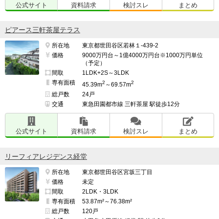
公式サイト
資料請求
検討スレ
まとめ
ピアース三軒茶屋テラス
所在地
東京都世田谷区若林１-439-2
価格
9000万円台～1億4000万円台※1000万円単位
（予定）
間取
1LDK+2S～3LDK
専有面積
2
2
45.39m
～69.57m
総戸数
24戸
交通
東急田園都市線 三軒茶屋 駅徒歩12分
公式サイト
資料請求
検討スレ
まとめ
リーフィアレジデンス経堂
所在地
東京都世田谷区宮坂三丁目
価格
未定
間取
2LDK・3LDK
専有面積
53.87m²～76.38m²
総戸数
120戸