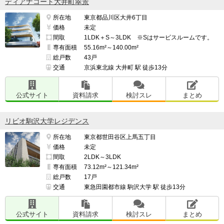
ディアナコート大井町翠景
所在地
東京都品川区大井6丁目
価格
未定
間取
1LDK＋S～3LDK ※Sはサービスルームです。
専有面積
55.16m²～140.00m²
総戸数
43戸
交通
京浜東北線 大井町 駅 徒歩13分
公式サイト
資料請求
検討スレ
まとめ
リビオ駒沢大学レジデンス
所在地
東京都世田谷区上馬五丁目
価格
未定
間取
2LDK～3LDK
専有面積
73.12m²～121.34m²
総戸数
17戸
交通
東急田園都市線 駒沢大学 駅 徒歩13分
公式サイト
資料請求
検討スレ
まとめ