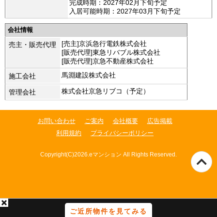
完成時期：2027年02月下旬予定
入居可能時期：2027年03月下旬予定
会社情報
[売主]京浜急行電鉄株式会社
売主・販売代理
[販売代理]東急リバブル株式会社
[販売代理]京急不動産株式会社
馬淵建設株式会社
施工会社
株式会社京急リブコ（予定）
管理会社
お問い合わせ
ご案内
会社概要
広告掲載
利用規約
プライバシーポリシー
Copyright(C)2026.eマンション All Rights Reserved.
ご近所物件を見てみる