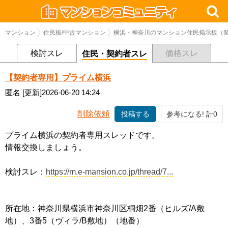
マンション
住民板/中古マンション
横浜・神奈川のマンション住民掲示板（契
検討スレ
価格スレ
住民・契約者スレ
【契約者専用】プライム横浜
匿名
[更新]2026-06-20 14:24
削除依頼
投稿する
参考になる! 計0
プライム横浜の契約者専用スレッドです。
情報交換しましょう。
検討スレ：
https://m.e-mansion.co.jp/thread/7...
所在地：神奈川県横浜市神奈川区桐畑2番（ヒルズ/A敷
地）、3番5（ヴィラ/B敷地）（地番）