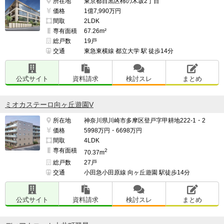
所在地
東京都目黒区柿の木坂2丁目
価格
1億7,990万円
間取
2LDK
専有面積
67.26m²
総戸数
19戸
交通
東急東横線 都立大学 駅 徒歩14分
公式サイト
資料請求
検討スレ
まとめ
ミオカステーロ向ヶ丘遊園V
所在地
神奈川県川崎市多摩区登戸字甲耕地222-1・2
価格
5998万円・6698万円
間取
4LDK
専有面積
2
70.37m
総戸数
27戸
交通
小田急小田原線 向ヶ丘遊園 駅徒歩14分
公式サイト
資料請求
検討スレ
まとめ