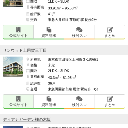
間取
1LDK～3LDK
専有面積
2
2
33.91m
～95.58m
総戸数
41戸
交通
東急大井町線 荏原町 駅 徒歩2分
公式サイト
資料請求
検討スレ
まとめ
サンウッド上用賀三丁目
所在地
東京都世田谷区上用賀３-186番1
価格
未定
間取
2LDK～3LDK
専有面積
2
2
43.3m
～81.98m
総戸数
36戸
交通
東急田園都市線 用賀 駅徒歩13分
公式サイト
資料請求
検討スレ
まとめ
ディアナガーデン柿の木坂