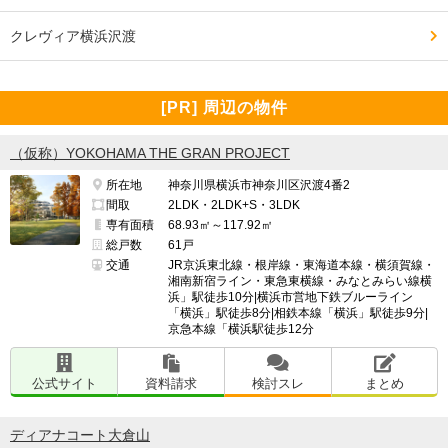
クレヴィア横浜沢渡
[PR] 周辺の物件
（仮称）YOKOHAMA THE GRAN PROJECT
所在地
神奈川県横浜市神奈川区沢渡4番2
間取
2LDK・2LDK+S・3LDK
専有面積
68.93㎡～117.92㎡
総戸数
61戸
交通
JR京浜東北線・根岸線・東海道本線・横須賀線・
湘南新宿ライン・東急東横線・みなとみらい線横
浜」駅徒歩10分|横浜市営地下鉄ブルーライン
「横浜」駅徒歩8分|相鉄本線「横浜」駅徒歩9分|
京急本線「横浜駅徒歩12分
公式サイト
資料請求
検討スレ
まとめ
ディアナコート大倉山