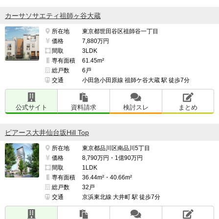
カーサソサエティ祖師ヶ谷大蔵
所在地
東京都世田谷区祖師谷一丁目
価格
7,880万円
間取
3LDK
専有面積
61.45m²
総戸数
6戸
交通
小田急小田原線 祖師ケ谷大蔵 駅 徒歩7分
公式サイト
資料請求
検討スレ
まとめ
ピアース大井仙台坂Hill Top
所在地
東京都品川区南品川5丁目
価格
8,790万円・1億90万円
間取
1LDK
専有面積
36.44m²・40.66m²
総戸数
32戸
交通
京浜東北線 大井町 駅 徒歩7分