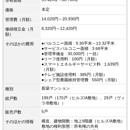
専有面積
未定
価格
14,020円～20,930円
管理費（月額）
8,320円～12,420円
修繕積立金（月
額）
●バルコニー面積 : 9.30平米～13.32平米
そのほかの費用
●サービスバルコニー面積 : 3.68平米
●管理準備金 : 30,000円（一括）
●リーフ使用料 : 100円（月額）
●スマートエネルギーサービス料 : 1,639円
（月額）
●テレビ施設使用料 : 385円（月額）
●シェア型農園維持管理費 : 550円（月額）
新築マンション
種別
199戸（170戸（ヒルズ/A敷地）、29戸（ヴィ
総戸数
ラ/B敷地））
5戸
販売戸数
構造、建物階数：地上9階建（ヒルズ/A敷地）
そのほかの情報
敷地の権利形態：所有権の共有