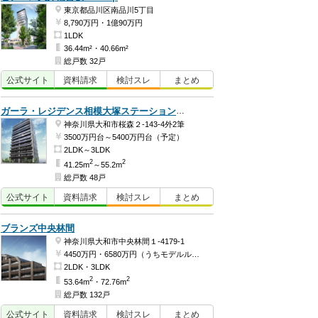
東京都品川区南品川5丁目
8,790万円・1億90万円
1LDK
36.44m²・40.66m²
総戸数 32戸
公式
サイト
資料
請求
検討
スレ
まとめ
ガーラ・レジデンス相模大塚ステーションマーク
神奈川県大和市桜森２-143-4外2筆
3500万円台～5400万円台（予定）
2LDK～3LDK
2
2
41.25m
～55.2m
総戸数 48戸
公式
サイト
資料
請求
検討
スレ
まとめ
ブランズ中央林間
神奈川県大和市中央林間１-4179-1
4450万円・6580万円（うちモデルルーム価格6580万円）
2LDK・3LDK
2
2
53.64m
・72.76m
総戸数 132戸
公式
サイト
資料
請求
検討
スレ
まとめ