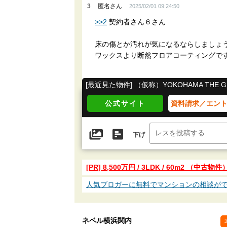
3
匿名さん
2025/02/01 09:24:50
>>2
契約者さん６さん
床の傷とか汚れが気になるならしましょ
ワックスより断然フロアコーティングで
[最近見た物件] （仮称）YOKOHAMA THE GR
公式サイト
資料請求／エン
下げ
[PR] 8,500万円 / 3LDK / 60m2 （中
人気ブロガーに無料でマンションの相談が
ネベル横浜関内