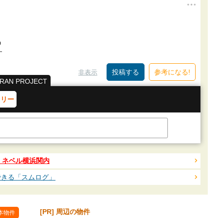
う
す
参考になる!
非表示
AN PROJECT
トリー
古物件）ネベル横浜関内
できる「スムログ」
[PR] 周辺の物件
本物件