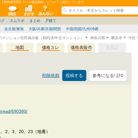
「【契約者専用】ネベル横浜関内」についてご紹介しています。
ションコミュニティ
全掲示板
物件検索
サイトについて
ョン管理
記
ション質問
阪府
茨城
その他
家具
兵庫県
札幌
ニュース
ノウハウ
住宅質問
仙台/新潟/東北
福岡県
個人取引
東京都
管理会社/組合
名古屋/東海
政治
神奈川県
譲渡
防犯/防災/防音
埼玉県
大阪
ミクル
兵庫
千葉県
使い方/練習
リフォーム
京都/滋賀
お知らせ
奈良/和
中古マン
ログ
スムラボ
まとめ
戸建て
名古屋/東海
大阪/兵庫/京都/関西
中国/四国/九州/沖縄
のマンション住民掲示板（契約済/中古マンション）
神奈川県
横浜市
中区
地図
価格スレ
価格表販売
見学記
参考になる! 計0
削除依頼
thread/690380/
、2、3、20、23（地番）