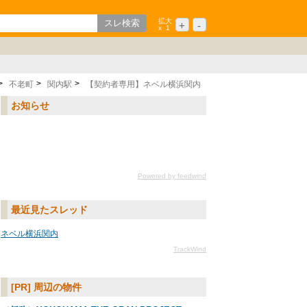
拡大
+
-
x
1
歌山
ション
中国/四国
シニア
九州/沖縄
不老町
関内駅
【契約者専用】ネベル横浜関内
お知らせ
Powered by feedwind
最近見たスレッド
ネベル横浜関内
TrackWind
[PR] 周辺の物件