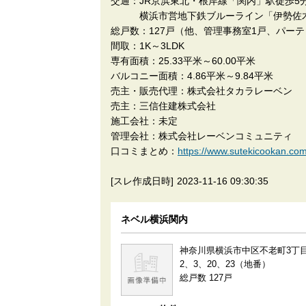
交通：JR京浜東北・根岸線「関内」駅徒歩5
横浜市営地下鉄ブルーライン「伊勢佐木
総戸数：127戸（他、管理事務室1戸、パー
間取：1K～3LDK
専有面積：25.33平米～60.00平米
バルコニー面積：4.86平米～9.84平米
売主・販売代理：株式会社タカラレーベン
売主：三信住建株式会社
施工会社：未定
管理会社：株式会社レーベンコミュニティ
口コミまとめ：
https://www.sutekicooka
[スレ作成日時]
2023-11-16 09:30:35
ネベル横浜関内
神奈川県横浜市中区不老町3丁目1
2、3、20、23（地番）
総戸数 127戸