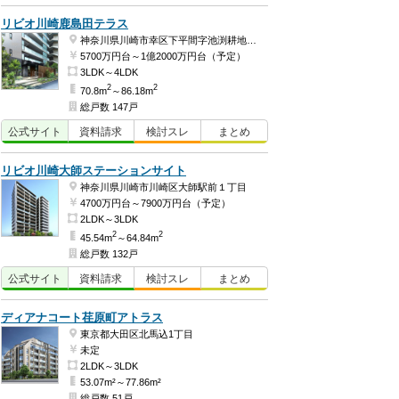
リビオ川崎鹿島田テラス
神奈川県川崎市幸区下平間字池渕耕地387番1
5700万円台～1億2000万円台（予定）
3LDK～4LDK
2
2
70.8m
～86.18m
総戸数 147戸
公式
サイト
資料
請求
検討
スレ
まとめ
リビオ川崎大師ステーションサイト
神奈川県川崎市川崎区大師駅前１丁目
4700万円台～7900万円台（予定）
2LDK～3LDK
2
2
45.54m
～64.84m
総戸数 132戸
公式
サイト
資料
請求
検討
スレ
まとめ
ディアナコート荏原町アトラス
東京都大田区北馬込1丁目
未定
2LDK～3LDK
53.07m²～77.86m²
総戸数 51戸