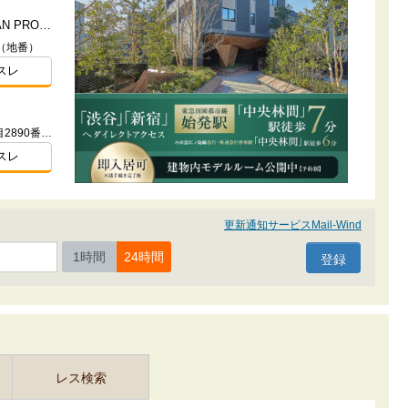
（仮称）YOKOHAMA THE GRAN PROJECT
（地番）
スレ
神奈川県横浜市金沢区富岡西一丁目2890番121（地番）、68-2（住居表示）
スレ
更新通知サービスMail-Wind
1時間
24時間
レス検索