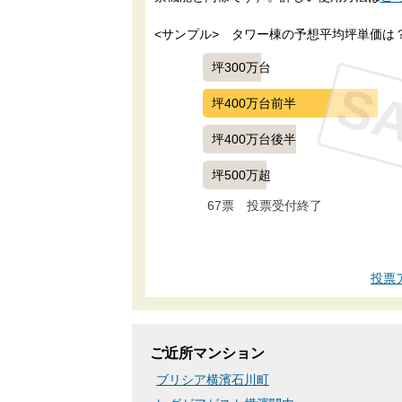
<サンプル>　タワー棟の予想平均坪単価は
坪300万台
S
坪400万台前半
坪400万台後半
坪500万超
67票　
投票受付終了
投票
ご近所マンション
ブリシア横濱石川町