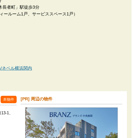
分
長者町」駅徒歩3分
ティールーム1戸、サービススペース1戸）
n.com/ネベル横浜関内
[PR] 周辺の物件
本物件
3-1、