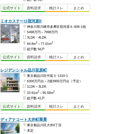
公式
サイト
資料
請求
検討
スレ
まとめ
ミオカステーロ宿河原II
神奈川県川崎市多摩区宿河原６-606-1他
5498万円～7998万円
3LDK・4LDK
2
2
64.8m
～77.01m
総戸数 56戸
公式
サイト
資料
請求
検討
スレ
まとめ
レジデンシャル品川荏原町
東京都品川区中延５-1310-1
6300万円台～2億3900万円台（予定）
1LDK～3LDK
2
2
33.91m
～95.58m
総戸数 41戸
公式
サイト
資料
請求
検討
スレ
まとめ
ディアナコート大井町翠景
東京都品川区大井6丁目
未定