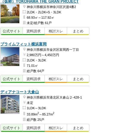
（仮称）YOKOHAMA THE GRAN PROJECT
神奈川県横浜市神奈川区沢渡4番2
2LDK・2LDK+S・3LDK
68.93㎡～117.92㎡
未定/総戸数 61戸
公式
サイト
資料
請求
検討
スレ
まとめ
プライムフィット横浜富岡
神奈川県横浜市金沢区富岡西一丁目
2,980万円～4,450万円
2LDK・3LDK
71.01㎡
総戸数 64戸
公式
サイト
資料
請求
検討
スレ
まとめ
ディアナコート大倉山
神奈川県横浜市港北区大倉山２-428-1
未定
1LDK～3LDK
2
2
33.89m
～85.27m
総戸数 25戸
公式
サイト
資料
請求
検討
スレ
まとめ