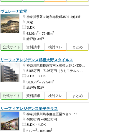
ヴェレーナ辻堂
神奈川県茅ヶ崎市赤松町3594-4他1筆
未定
3LDK
2
2
63.01m
～72.45m
総戸数 39戸
公式
サイト
資料
請求
検討
スレ
まとめ
リーフィアレジデンス相模大野スタイルスイート
神奈川県相模原市南区相模大野２-3356-1
5168万円～7108万円（うちモデルルーム価格7108万円）
2LDK・3LDK
2
2
56.05m
～72.54m
総戸数 52戸
公式
サイト
資料
請求
検討
スレ
まとめ
リーフィアレジデンス栗平テラス
神奈川県川崎市麻生区栗木台２-7-1
4698万円～6618万円
3LDK・4LDK
2
2
61.7m
～80.94m