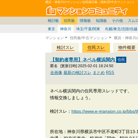
横浜・神奈川のマンション住民掲示板（契約済/中古マンション）
マン
東京23区
価格表
住宅ローン
雑談
お便り返し
関東
東京都
注文住宅
賃貸
中部
スムログ出張所
神奈川県
建売住宅
東京市部
デベ/ゼネコン
座談会/対談
移住相談
近畿
千葉県
北海道
戸建質問
神奈川/横浜
リゾート
暮らしやすさ評価
ブロガーの本音
マンション雑談
埼玉県
東北
住宅設備
広告
千葉
中国
愛知県
バトル
埼玉
九州
マンシ
見学
マン
大
検討板
住民板
情報板
知識板
その他
スム
東京
神奈川
埼玉/千葉/関東
札幌/東北/北陸/信越
マンション
住民板/中古マンション
横浜・神奈川
検討スレ
住民スレ
物件概要
【契約者専用】ネベル横浜関内
匿名
[更新日時] 2025-02-01 18:24:50
全画像
最新の検討スレ
まとめ
RSS
ネベル横浜関内の住民専用スレッドです。
情報交換しましょう。
検討スレ：
https://www.e-mansion.co.jp/bbs/
所在地：神奈川県横浜市中区不老町3丁目13-1