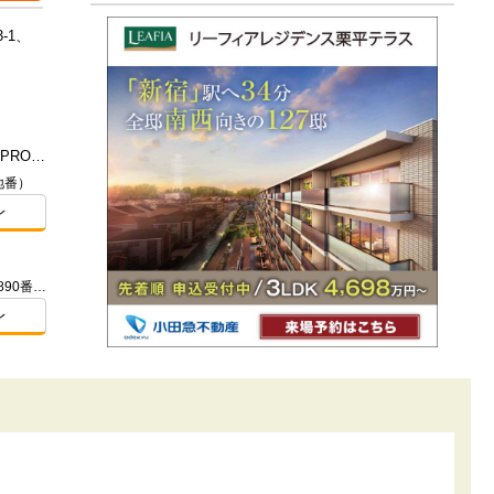
-1、
（仮称）YOKOHAMA THE GRAN PROJECT
地番）
レ
神奈川県横浜市金沢区富岡西一丁目2890番121（地番）、68-2（住居表示）
レ