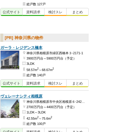
総戸数 127戸
公式
サイト
資料
請求
検討
スレ
まとめ
[PR] 神奈川県の物件
ガーラ・レジデンス橋本
神奈川県相模原市緑区西橋本３-2171-1
3900万円台～5900万円台（予定）
3LDK
2
2
58.57m
～68.67m
総戸数 140戸
公式
サイト
資料
請求
検討
スレ
まとめ
ヴェレーナシティ相模原
神奈川県相模原市中央区相模原６-242-52の一部
2700万円台～4400万円台（予定）
1LDK～3LDK
2
2
42.55m
～75.6m
総戸数 100戸
公式
サイト
資料
請求
検討
スレ
まとめ