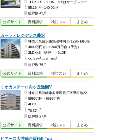
1LDK＋S～3LDK ※Sはサービスルーム（納戸）です。
55.16m²～140.00m²
総戸数 43戸
公式
サイト
資料
請求
検討
スレ
まとめ
ガーラ・レジデンス藤沢
神奈川県藤沢市鵠沼神明２-1228-1外3筆
4800万円台～6300万円台（予定）
2LDK+S（納戸）・3LDK
2
2
55.93m
～68.18m
総戸数 76戸
公式
サイト
資料
請求
検討
スレ
まとめ
ミオカステーロ向ヶ丘遊園V
神奈川県川崎市多摩区登戸字甲耕地222-1・2
5998万円・6698万円
4LDK
2
70.37m
総戸数 27戸
公式
サイト
資料
請求
検討
スレ
まとめ
ピアース大井仙台坂Hill Top