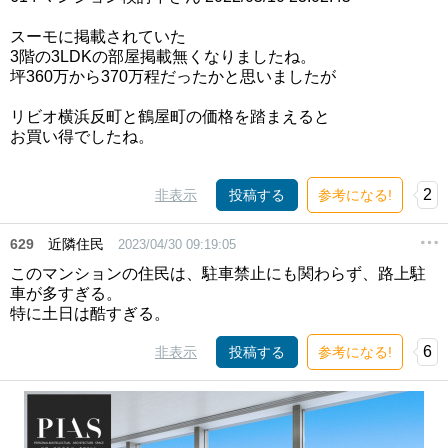
スーモに掲載されていた
3階の3LDKの部屋掲載無くなりましたね。
坪360万から370万程だったかと思いましたが
リビオ横浜反町と鶴屋町の価格を踏まえると
お買い得でしたね。
2
非表示
投稿する
参考になる!
629
近隣住民
2023/04/30 09:19:05
このマンションの住民は、駐車禁止にも関わらず、路上駐
車が多すぎる。
特に土日は酷すぎる。
6
非表示
投稿する
参考になる!