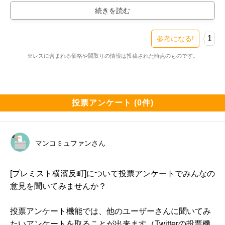
購入物件

ます！！

━━━━━━━━━━━━━━━━━━━

プレミスト横濱反町（新築・1LDK・非回答万円台）

平均坪単価は330万円～340万円ほどと割高感ありませ
検討スレ：
https://www.e-mansion.co.jp/bbs/th...
1
参考になる!
ん。
住民スレ：
https://www.e-mansion.co.jp/bbs/th...
※レスに含まれる価格や間取りの情報は投稿された時点のものです。
━━━━━━━━━━━━━━━━━━━

住まい環境について良い点、気になる点

━━━━━━━━━━━━━━━━━━━

投票アンケート (0件)
1LDKながらバスルームや収納はしっかり広さを確保し
ているのがポイント高い。

マンコミュファンさん
生活音に悩まされることもない。

[プレミスト横濱反町]について投票アンケートでみんなの
意見を聞いてみませんか？
特になし。

投票アンケート機能では、他のユーザーさんに聞いてみ
たいアンケートを取ることが出来ます（Twitterの投票機