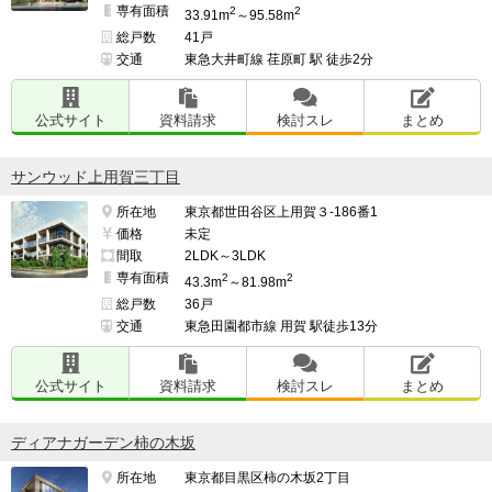
専有面積
2
2
33.91m
～95.58m
総戸数
41戸
交通
東急大井町線 荏原町 駅 徒歩2分
公式サイト
資料請求
検討スレ
まとめ
サンウッド上用賀三丁目
所在地
東京都世田谷区上用賀３-186番1
価格
未定
間取
2LDK～3LDK
専有面積
2
2
43.3m
～81.98m
総戸数
36戸
交通
東急田園都市線 用賀 駅徒歩13分
公式サイト
資料請求
検討スレ
まとめ
ディアナガーデン柿の木坂
所在地
東京都目黒区柿の木坂2丁目