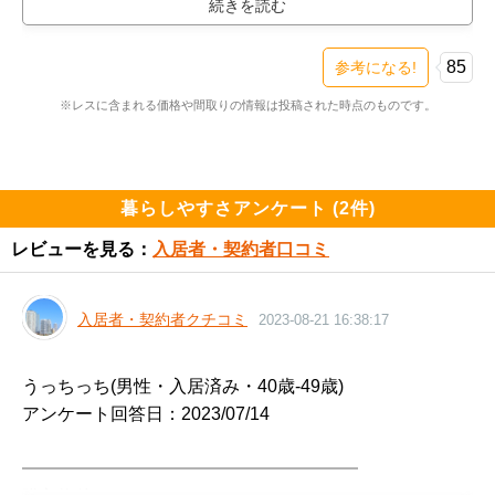
も得たい！！」という方には角住戸を除くと選択肢がな
いわけですがそこさえ気にならず、総合的に見て「いい
かも！」となっているなら迷わず買っておくべき出物で
85
参考になる!
す。

※レスに含まれる価格や間取りの情報は投稿された時点のものです。
反町駅から近いのに横浜新道から1ブロック中へ入って
おり北西側は東横フラワー緑道と商業地域とは思えぬ静
かな住環境です。

暮らしやすさアンケート (2件)
レビューを見る：
入居者・契約者口コミ
東神奈川駅も日常使いできますから東横線＆JR線を使い
分けることができます。

入居者・契約者クチコミ
2023-08-21 16:38:17
土地形状も奇麗で4面接道、敷地目一杯建物が立つもの
の接道＆東横フラワー緑道ということで窮屈な感じにも
うっちっち(男性・入居済み・40歳-49歳)

ならないでしょう。

アンケート回答日：2023/07/14

横浜駅に寄り添いつつも住環境を得たいシングル・ディ
━━━━━━━━━━━━━━━━━━━

ンクス・ファミリー・シニアすべての方におすすめでき