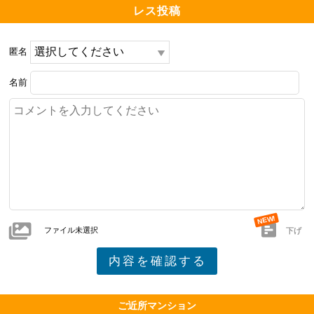
レス投稿
その割に、人通りは多くなく静か。

匿名
横浜駅までフラワー緑道で散歩気分で歩けるので、ユニ
クロや家電量販、無印その他もろもろ、アップルストア
名前
以外は何でもある。

路上禁煙ではないので、たまに緑道で喫煙している人が
いる。

━━━━━━━━━━━━━━━━━━━

ファイル未選択
交通・アクセスで良い点、気になる点

下げ
━━━━━━━━━━━━━━━━━━━

電車のアクセス（渋谷、新宿、品川、東京方面、新幹
線、羽田空港）抜群、横浜駅徒歩圏内、週末は臨港パー
ク、山下公園、中華街が至近。

ご近所マンション