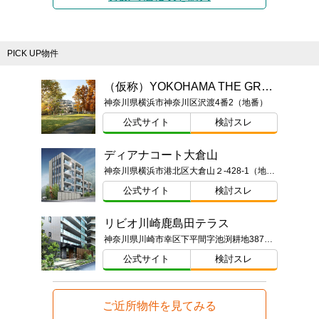
PICK UP物件
（仮称）YOKOHAMA THE GRAN PROJECT
神奈川県横浜市神奈川区沢渡4番2（地番）
公式サイト
検討スレ
ディアナコート大倉山
神奈川県横浜市港北区大倉山２-428-1（地番）
公式サイト
検討スレ
リビオ川崎鹿島田テラス
神奈川県川崎市幸区下平間字池渕耕地387番1（地番）
公式サイト
検討スレ
ご近所物件を見てみる