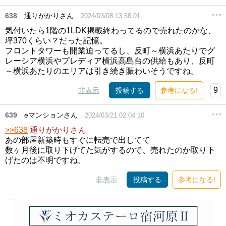
638
通りがかりさん
2024/03/08 13:58:01
気付いたら1階の1LDK掲載終わってるので売れたのかな、
坪370くらい？だった記憶。
フロントタワーも開業迫ってるし、反町～横浜あたりでグ
レーシア横浜やプレディア横浜高島台の供給もあり、反町
～横浜あたりのエリアは引き続き賑わいそうですね。
9
非表示
投稿する
参考になる!
639
eマンションさん
2024/03/21 02:04:10
>>638
通りがかりさん
あの部屋新築時もすぐに転売で出してて
数ヶ月後に取り下げてた気がするので、売れたのか取り下
げたのは不明ですね。
非表示
投稿する
参考になる!