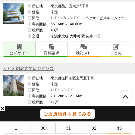
所在地
東京都品川区大井6丁目
価格
未定
間取
1LDK＋S～3LDK ※Sはサービスルームです。
専有面積
55.16m²～140.00m²
総戸数
43戸
交通
京浜東北線 大井町 駅 徒歩13分
公式サイト
資料請求
検討スレ
まとめ
リビオ駒沢大学レジデンス
所在地
東京都世田谷区上馬五丁目
価格
未定
間取
2LDK～3LDK
専有面積
73.12m²～121.34m²
総戸数
17戸
交通
東急田園都市線 駒沢大学 駅 徒歩13分
ご近所物件を見てみる
公式サイト
資料請求
検討スレ
まとめ
1
30
31
32
33