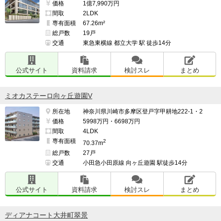
価格
1億7,990万円
間取
2LDK
専有面積
67.26m²
総戸数
19戸
交通
東急東横線 都立大学 駅 徒歩14分
公式サイト
資料請求
検討スレ
まとめ
ミオカステーロ向ヶ丘遊園V
所在地
神奈川県川崎市多摩区登戸字甲耕地222-1・2
価格
5998万円・6698万円
間取
4LDK
専有面積
2
70.37m
総戸数
27戸
交通
小田急小田原線 向ヶ丘遊園 駅徒歩14分
公式サイト
資料請求
検討スレ
まとめ
ディアナコート大井町翠景