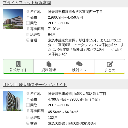
プライムフィット横浜富岡
ていないので問題なし）

所在地
神奈川県横浜市金沢区富岡西一丁目
価格
2,980万円～4,450万円
また、東神奈川方面に歩いていくと、街の雰囲気が変わ
間取
2LDK・3LDK
って少々乱雑になる。

専有面積
71.01㎡
総戸数
64戸
交通
京急本線京急富岡」駅徒歩15分、またはバス12
分・「富岡9期ニュータウン」バス停徒歩1分、ま
━━━━━━━━━━━━━━━━━━━

たはJR根岸線「新杉田」駅バス16分・「小田バ
並行して検討したマンション名

ス停徒歩4分
━━━━━━━━━━━━━━━━━━━

デュフレ石川町

公式サイト
資料請求
検討スレ
まとめ
検討スレ：
https://www.e-mansion.co.jp/bbs/th...
住民スレ：
https://www.e-mansion.co.jp/bbs/th...
リビオ川崎大師ステーションサイト
所在地
神奈川県川崎市川崎区大師駅前１丁目
プラウド反町公園

価格
4700万円台～7900万円台（予定）
検討スレ：
https://www.e-mansion.co.jp/bbs/th...
間取
2LDK～3LDK
専有面積
2
2
45.54m
～64.84m
総戸数
132戸
オープンレジデンシア横浜

交通
京急大師線 川崎大師 駅徒歩3分