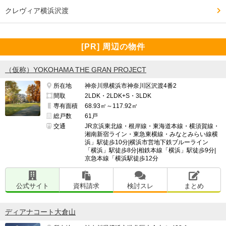
も大丈夫。

クレヴィア横浜沢渡
特になし。

[PR] 周辺の物件
（仮称）YOKOHAMA THE GRAN PROJECT
━━━━━━━━━━━━━━━━━━━

所在地
神奈川県横浜市神奈川区沢渡4番2
管理面で良い点、気になる点

間取
2LDK・2LDK+S・3LDK
━━━━━━━━━━━━━━━━━━━

専有面積
68.93㎡～117.92㎡
総戸数
61戸
管理人さんに恵まれたのか、日々の清掃がとても丁寧。

交通
JR京浜東北線・根岸線・東海道本線・横須賀線・
湘南新宿ライン・東急東横線・みなとみらい線横
浜」駅徒歩10分|横浜市営地下鉄ブルーライン
エレベーターや濾過槽のメンテ、ベランダのガラス柵の
「横浜」駅徒歩8分|相鉄本線「横浜」駅徒歩9分|
清掃はもちろん、植栽の手入れなど申し分なし。

京急本線「横浜駅徒歩12分
公式サイト
資料請求
検討スレ
まとめ
特になし。

ディアナコート大倉山