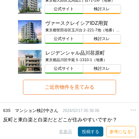
東京都大田区北馬込1丁目71-1外（地番）
公式サイト
検討スレ
ヴァースクレイシアIDZ用賀
東京都世田谷区玉川台２-221-7他（地番）ほか
公式サイト
検討スレ
レジデンシャル品川荏原町
東京都品川区中延５-1310-1（地番）
公式サイト
検討スレ
ご近所物件を見てみる
635
マンション検討中さん
2024/02/17 05:36:06
反町と東白楽と白楽だとどこが住みやすいですか？
非表示
投稿する
参考になる!