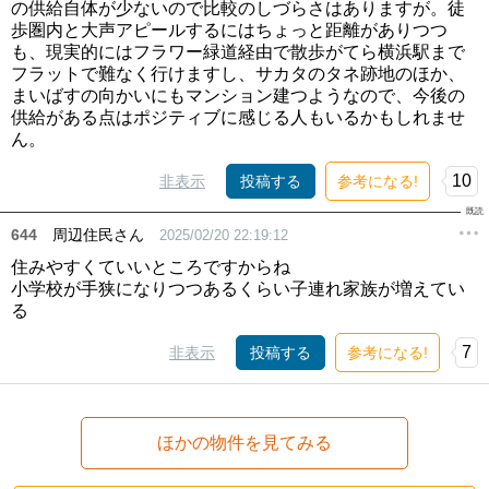
の供給自体が少ないので比較のしづらさはありますが。徒
歩圏内と大声アピールするにはちょっと距離がありつつ
も、現実的にはフラワー緑道経由で散歩がてら横浜駅まで
フラットで難なく行けますし、サカタのタネ跡地のほか、
まいばすの向かいにもマンション建つようなので、今後の
供給がある点はポジティブに感じる人もいるかもしれませ
ん。
10
非表示
投稿する
参考になる!
644
周辺住民さん
2025/02/20 22:19:12
住みやすくていいところですからね
小学校が手狭になりつつあるくらい子連れ家族が増えてい
る
7
非表示
投稿する
参考になる!
ほかの物件を見てみる