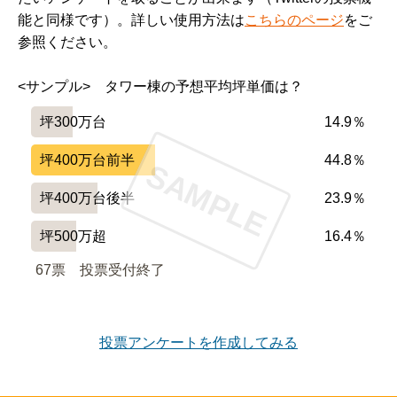
━━━━━━━━━━━━━━━━━━━

能と同様です）。詳しい使用方法は
こちらのページ
をご
設備や共用施設について良い点、気になる点

参照ください。
━━━━━━━━━━━━━━━━━━━

ディスポーザーはもちろん、手ぶらでエントランスを開
<サンプル>　タワー棟の予想平均坪単価は？
錠したり、ワンプッシュで自宅の扉の施錠ができるキー
が思いのほか便利。

坪300万台
14.9％
共用施設は不要と考えている層にとってはシンプルな共
坪400万台前半
44.8％
SAMPLE
用施設はメリット。

坪400万台後半
23.9％
坪500万超
16.4％
━━━━━━━━━━━━━━━━━━━

周辺環境について良い点、気になる点

67票　
投票受付終了
━━━━━━━━━━━━━━━━━━━

大きなスーパーが２軒（ビッグヨーサン、パルケ）、ラ
ーメン激戦区と言えるくらいのラーメン店、個人経営の
投票アンケートを作成してみる
飲食店がたくさんあり、テレワークのランチには大変便
利。
