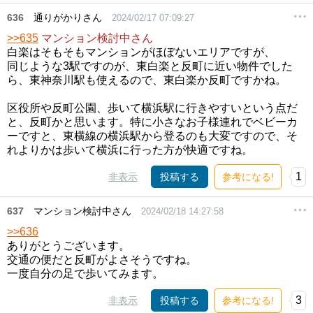
636
通りがかりさん
2024/02/17 07:09:27
>>635
マンション検討中さん
白楽はそもそもマンションがほぼないエリアですが、
同じような3駅ですのが、東白楽と反町に近い物件でした
ら、東神奈川駅も使えるので、東白楽か反町ですかね。
区役所や反町公園、歩いて横浜駅に行きやすいという点だ
と、反町かと思います。特に小さなお子様連れでベビーカ
ーですと、東横線の横浜駅から登るのも大変ですので、そ
れよりかは歩いて横浜に行った方が快適ですね。
1
非表示
投稿する
参考になる!
637
マンション検討中さん
2024/02/18 14:27:58
>>636
ありがとうございます。
交通の便だと反町がよさそうですね。
一度自分の足で歩いてみます。
3
非表示
投稿する
参考になる!