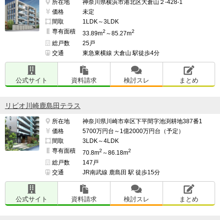
所在地
神奈川県横浜市港北区大倉山２-428-1
━━━━━━━━━━━━━━━━━━━

価格
未定
このマンションの最も良い点

間取
1LDK～3LDK
━━━━━━━━━━━━━━━━━━━

専有面積
2
2
33.89m
～85.27m
立地と地域の将来性。

総戸数
25戸
交通
東急東横線 大倉山 駅徒歩4分
横浜の中でも横浜駅周辺からみなとみらいエリアは重点
的に開発されてきたエリアで、まだ伸び代がある。

公式サイト
資料請求
検討スレ
まとめ
そのエリアに至近ながら喧騒に巻き込まれない程度の距
リビオ川崎鹿島田テラス
離感が保てるのが良い。

所在地
神奈川県川崎市幸区下平間字池渕耕地387番1
価格
5700万円台～1億2000万円台（予定）
間取
3LDK～4LDK
専有面積
2
2
━━━━━━━━━━━━━━━━━━━

70.8m
～86.18m
総戸数
147戸
このマンションの最も気になる点

交通
JR南武線 鹿島田 駅 徒歩15分
━━━━━━━━━━━━━━━━━━━

横浜新道から１ブロック離れているメリットはあるもの
公式サイト
資料請求
検討スレ
まとめ
の、南東側は道路を隔てて同じくらいの高さのマンショ
ンが建っているため眺望はない（個人的には眺望は求め