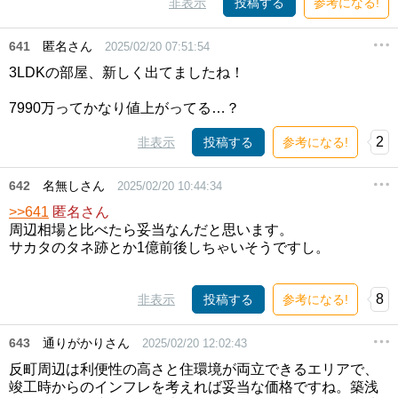
非表示
投稿する
参考になる!
641
匿名さん
2025/02/20 07:51:54
3LDKの部屋、新しく出てましたね！
7990万ってかなり値上がってる…？
2
非表示
投稿する
参考になる!
642
名無しさん
2025/02/20 10:44:34
>>641
匿名さん
周辺相場と比べたら妥当なんだと思います。
サカタのタネ跡とか1億前後しちゃいそうですし。
8
非表示
投稿する
参考になる!
643
通りがかりさん
2025/02/20 12:02:43
反町周辺は利便性の高さと住環境が両立できるエリアで、
竣工時からのインフレを考えれば妥当な価格ですね。築浅