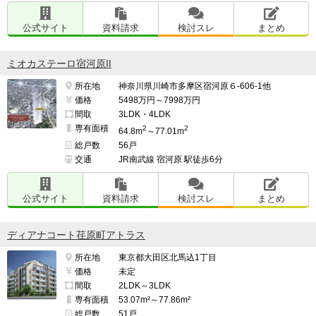
プレディア横浜三ツ沢

公式サイト
資料請求
検討スレ
まとめ
検討スレ：
https://www.e-mansion.co.jp/bbs/th...
パレステージ山手石川町

ミオカステーロ宿河原II
検討スレ：
https://www.e-mansion.co.jp/bbs/th...
所在地
神奈川県川崎市多摩区宿河原６-606-1他
価格
5498万円～7998万円
間取
3LDK・4LDK
━━━━━━━━━━━━━━━━━━━

専有面積
2
2
64.8m
～77.01m
上記の中からマンションを選んだ理由

総戸数
56戸
━━━━━━━━━━━━━━━━━━━

交通
JR南武線 宿河原 駅徒歩6分
立地と価格のバランス、規模

公式サイト
資料請求
検討スレ
まとめ
（※管理担当より）

ディアナコート荏原町アトラス
当コーナーでは、入居者・契約者の方からのクチコミを
募集しています。

所在地
東京都大田区北馬込1丁目
価格
未定
間取
2LDK～3LDK
https://e-ma.co/q2FKk
専有面積
53.07m²～77.86m²
総戸数
51戸