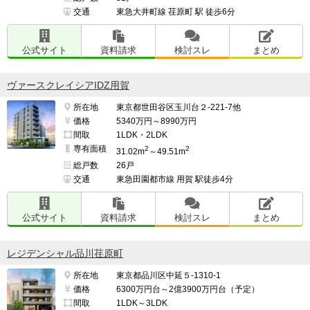
交通
東急大井町線 荏原町 駅 徒歩6分
公式サイト
資料請求
検討スレ
まとめ
ヴァースクレイシアIDZ用賀
所在地
東京都世田谷区玉川台２-221-7他
価格
5340万円～8990万円
間取
1LDK・2LDK
専有面積
2
2
31.02m
～49.51m
総戸数
26戸
交通
東急田園都市線 用賀 駅徒歩4分
公式サイト
資料請求
検討スレ
まとめ
レジデンシャル品川荏原町
所在地
東京都品川区中延５-1310-1
価格
6300万円台～2億3900万円台（予定）
間取
1LDK～3LDK