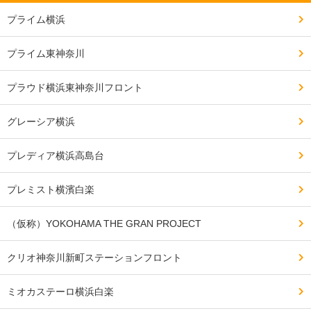
プライム横浜
車でも首都高や東名、八王子経由中央道などのアクセス
が良い。

プライム東神奈川
プラウド横浜東神奈川フロント
東急の新横浜方面乗り入れに伴い、東急線の本数が少し
減ったように思う。

グレーシア横浜
プレディア横浜高島台
━━━━━━━━━━━━━━━━━━━

治安・安全の面で良い点、気になる点

プレミスト横濱白楽
━━━━━━━━━━━━━━━━━━━

近隣に不特定多数が出入りするような飲食店や商業施設
（仮称）YOKOHAMA THE GRAN PROJECT
がないので、治安面は心配なさそう。

クリオ神奈川新町ステーションフロント
区役所や警察署も徒歩圏だし。

ミオカステーロ横浜白楽
反町からの道も横浜新道沿いを通れば女性や小さな子供