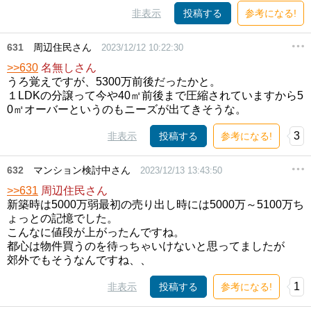
非表示
投稿する
参考になる!
631
周辺住民さん
2023/12/12 10:22:30
>>630
名無しさん
うろ覚えですが、5300万前後だったかと。
１LDKの分譲って今や40㎡前後まで圧縮されていますから5
0㎡オーバーというのもニーズが出てきそうな。
3
非表示
投稿する
参考になる!
632
マンション検討中さん
2023/12/13 13:43:50
>>631
周辺住民さん
新築時は5000万弱最初の売り出し時には5000万～5100万ち
ょっとの記憶でした。
こんなに値段が上がったんですね。
都心は物件買うのを待っちゃいけないと思ってましたが
郊外でもそうなんですね、、
1
非表示
投稿する
参考になる!