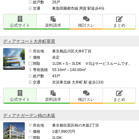
総戸数
26戸
交通
東急田園都市線 用賀 駅徒歩4分
公式サイト
資料請求
検討スレ
まとめ
ディアナコート大井町翠景
所在地
東京都品川区大井6丁目
価格
未定
間取
1LDK＋S～3LDK ※Sはサービスルームです。
専有面積
55.16m²～140.00m²
総戸数
43戸
交通
京浜東北線 大井町 駅 徒歩13分
公式サイト
資料請求
検討スレ
まとめ
ディアナガーデン柿の木坂
所在地
東京都目黒区柿の木坂2丁目
価格
1億7,990万円
間取
2LDK