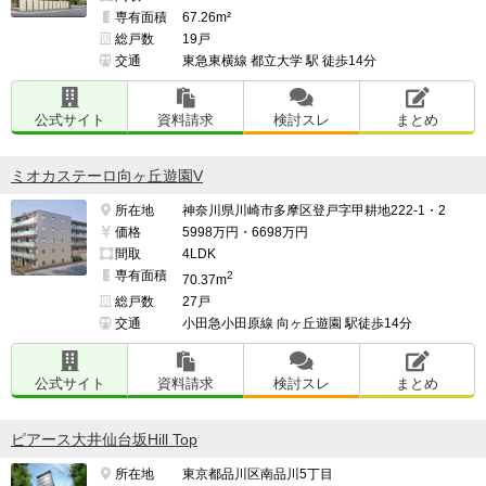
専有面積
67.26m²
総戸数
19戸
交通
東急東横線 都立大学 駅 徒歩14分
公式サイト
資料請求
検討スレ
まとめ
ミオカステーロ向ヶ丘遊園V
所在地
神奈川県川崎市多摩区登戸字甲耕地222-1・2
価格
5998万円・6698万円
間取
4LDK
専有面積
2
70.37m
総戸数
27戸
交通
小田急小田原線 向ヶ丘遊園 駅徒歩14分
公式サイト
資料請求
検討スレ
まとめ
ピアース大井仙台坂Hill Top
所在地
東京都品川区南品川5丁目