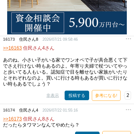
16173
住民さん8
2026/07/21 09:58:46
>>16163
住民さん4さん
あのね。小さい子がいる家でワンオペで子が具合悪くて下
でさえ行けない時もあるのよ。年寄り夫婦で杖ついてやっ
と歩いてる人もいる。認知症で目を離せない家族がいたり
とそれぞれなのよ。買いに行ける時もあるが買いに行けな
い時もあるでしょう？
2
非表示
投稿する
参考になる!
16174
住民さん4
2026/07/22 01:55:16
>>16173
住民さん8さん
だったらタワマンなんてやめたら？