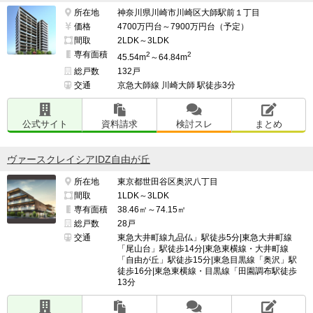
所在地
神奈川県川崎市川崎区大師駅前１丁目
https://e-ma.co/q2FKk
価格
4700万円台～7900万円台（予定）
間取
2LDK～3LDK
専有面積
2
2
45.54m
～64.84m
総戸数
132戸
交通
京急大師線 川崎大師 駅徒歩3分
公式サイト
資料請求
検討スレ
まとめ
ヴァースクレイシアIDZ自由が丘
所在地
東京都世田谷区奥沢八丁目
間取
1LDK～3LDK
専有面積
38.46㎡～74.15㎡
総戸数
28戸
交通
東急大井町線九品仏」駅徒歩5分|東急大井町線
「尾山台」駅徒歩14分|東急東横線・大井町線
「自由が丘」駅徒歩15分|東急目黒線「奥沢」駅
徒歩16分|東急東横線・目黒線「田園調布駅徒歩
13分