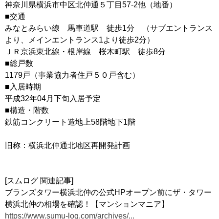
神奈川県横浜市中区北仲通５丁目57-2他（地番）
■交通
みなとみらい線 馬車道駅 徒歩1分 （サブエントランス
より、メインエントランス1より徒歩2分）
ＪＲ京浜東北線・根岸線 桜木町駅 徒歩8分
■総戸数
1179戸（事業協力者住戸５０戸含む）
■入居時期
平成32年04月下旬入居予定
■構造・階数
鉄筋コンクリート造地上58階地下1階
旧称：横浜北仲通北地区再開発計画
[スムログ 関連記事]
ブランズタワー横浜北仲の公式HPオープン前にザ・タワー
横浜北仲の相場を確認！【マンションマニア】
https://www.sumu-log.com/archives/...