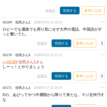
非表示
投稿する
参考になる!
16169
住民さん1
2026/07/15 12:10:15
ロビーでも通路でも周り気にせず大声の電話。中国語がず
っと響いてた。
1
非表示
投稿する
参考になる!
16170
住民さん5
2026/07/15 13:11:12
>>16169
住民さん1さん
しーっ！とやりましょう
1
非表示
投稿する
参考になる!
16171
住民さん1
2026/07/17 11:25:47
Xの、あぴってやつ中層階から降りて来たな。マジ北仲汚す
な