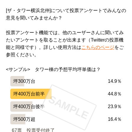
と思いますがどれくらいで売れるのかも楽しみですね
これだけ揃ったところは他になく、素晴らしいと思いま
～！！

[ザ・タワー横浜北仲]について投票アンケートでみんなの
す。

意見を聞いてみませんか？
過去記事

投票アンケート機能では、他のユーザーさんに聞いてみ
収納が思ったより少ない。

ザ・タワー横浜北仲　予定価格　モデルルーム訪問　そ
たいアンケートを取ることが出来ます（Twitterの投票機
の①　
https://manmani.net/?p=8450
能と同様です）。詳しい使用方法は
こちらのページ
をご
参照ください。
━━━━━━━━━━━━━━━━━━━

設備や共用施設について良い点、気になる点

<サンプル>　タワー棟の予想平均坪単価は？
━━━━━━━━━━━━━━━━━━━

共用施設はエントランスホールが広くて、高級ホテル以
坪300万台
14.9％
上の素晴らしさ、フィトネスルーム、スタディルーム、
ビューラウンジ、ゲストルーム、パーティリビング、パ
坪400万台前半
44.8％
SAMPLE
ーティダイニング、など大変豪華で満足がいくものばか
坪400万台後半
23.9％
りです。

坪500万超
16.4％
気になる点は殆どありません。

67票　
投票受付終了