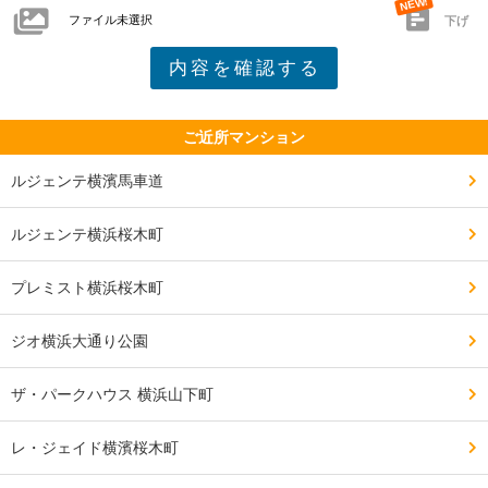
ファイル未選択
交通・アクセスで良い点、気になる点

下げ
━━━━━━━━━━━━━━━━━━━

マンション下が駅で、駅直結の為、雨が降っても濡れる
事もなく、夏の暑い日、冬の寒い日も快適です。

ご近所マンション
他にも7?8分歩くと他の路線の駅もあり、行き先により
ルジェンテ横濱馬車道
使い分けられます。

ルジェンテ横浜桜木町
何も気になる事はありません。

プレミスト横浜桜木町
ジオ横浜大通り公園
━━━━━━━━━━━━━━━━━━━

治安・安全の面で良い点、気になる点

ザ・パークハウス 横浜山下町
━━━━━━━━━━━━━━━━━━━

駅直結なので遅く帰っても治安や安全の面でも怖いと思
レ・ジェイド横濱桜木町
う事もないですが、土日は観光客が特に多いのでコロナ
禍の今は外出を控えています。
