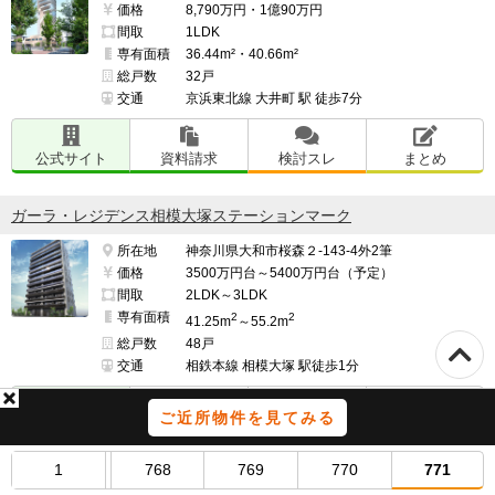
価格
8,790万円・1億90万円
間取
1LDK
専有面積
36.44m²・40.66m²
総戸数
32戸
交通
京浜東北線 大井町 駅 徒歩7分
公式サイト
資料請求
検討スレ
まとめ
ガーラ・レジデンス相模大塚ステーションマーク
所在地
神奈川県大和市桜森２-143-4外2筆
価格
3500万円台～5400万円台（予定）
間取
2LDK～3LDK
専有面積
2
2
41.25m
～55.2m
総戸数
48戸
交通
相鉄本線 相模大塚 駅徒歩1分
ご近所物件を見てみる
公式サイト
資料請求
検討スレ
まとめ
1
768
769
770
771
ガーラ・レジデンス藤沢