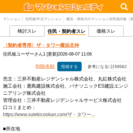
マンション
住民板/中古マンション
横浜・神奈川のマンション住民掲示板（契
検討スレ
価格スレ
住民・契約者スレ
〈契約者専用〉ザ・タワー横浜北仲
住民板ユーザーさん1
[更新]2026-08-07 11:06
削除依頼
投稿する
参考になる! 計58562
売主：三井不動産レジデンシャル株式会社、丸紅株式会社
施工会社：鹿島建設株式会社、パナソニックES建設エンジ
ニアリング株式会社
管理会社：三井不動産レジデンシャルサービス株式会社
口コミまとめ：
https://www.sutekicookan.com/ザ・タワー...
■所在地