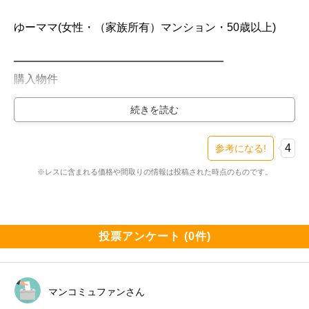
・2LDK　66.49㎡　14階　7880万円　坪単価391万円

・2LDK　66.49㎡　22階　8080万円　坪単価401万円

ゆーママ(女性・（家族所有）マンション・50歳以上)

・2LDK　73.22㎡　28階　9800万円　坪単価442万円

・2LDK　75.90㎡　37階　10900万円　坪単価474万円

━━━━━━━━━━━━━━━━━━━

・3LDK　80.09㎡　36階　11900万円　坪単価491万円

購入物件

・2LDK　83.13㎡　14階　11280万円　坪単価448万円

━━━━━━━━━━━━━━━━━━━

・3LDK　83.60㎡　11階　10880万円　坪単価430万円

ザ・タワー横浜北仲（新築・2LDK・6800万円台）

・2LDK　85.79㎡　42階　15980万円　坪単価615万円

検討スレ：
https://www.e-mansion.co.jp/bbs/th...
住民スレ：
https://www.e-mansion.co.jp/bbs/th...
4
参考になる!
私が見た限りでは11件が売り出されていました。

※レスに含まれる価格や間取りの情報は投稿された時点のものです。
━━━━━━━━━━━━━━━━━━━

あくまで売り出し価格ではありますが新築時より高くな
住まい環境について良い点、気になる点

っています。

━━━━━━━━━━━━━━━━━━━

立地条件、景観、設備、共有スペース、管理体制など全
投票アンケート (0件)
一例・・・54.45㎡　新築時5100万円台　売り出し価格
て素晴らしく、満足でき非常に快適です。

8230万円

周辺環境は特に一歩出れば素晴らしい景色に出会える
マンコミュファンさん
市場が動き出すのは引き渡しが始まる来春以降となるか
し、駅にも近く、スーパーも、カフェもすぐ側にあり、