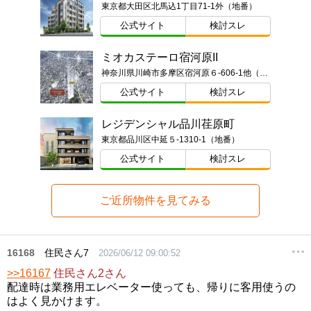
東京都大田区北馬込1丁目71-1外（地番）
公式サイト
検討スレ
ミオカステーロ宿河原II
神奈川県川崎市多摩区宿河原６-606-1他（地番）
公式サイト
検討スレ
レジデンシャル品川荏原町
東京都品川区中延５-1310-1（地番）
公式サイト
検討スレ
ご近所物件を見てみる
16168
住民さん7
2026/06/12 09:00:52
>>16167
住民さん2さん
配達時は業務用エレベーター使っても、帰りに客用使うの
はよく見かけます。