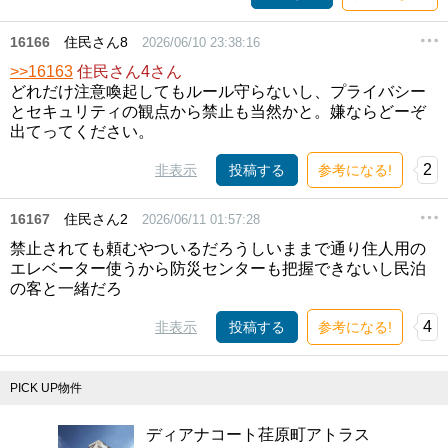
16166
住民さん8
2026/06/10 23:38:16
>>16163
住民さん4さん
どれだけ注意喚起してもルール守らないし、プライバシー
とセキュリティの観点から禁止も当然かと。嫌ならどーぞ
出てってください。
2
非表示
投稿する
参考になる!
16167
住民さん2
2026/06/11 01:57:28
禁止されても頼むやついるだろうしいままで通り住人用の
エレベーター使うから防災センターも把握できないし民泊
の客と一緒だろ
4
非表示
投稿する
参考になる!
PICK UP物件
ディアナコート荏原町アトラス