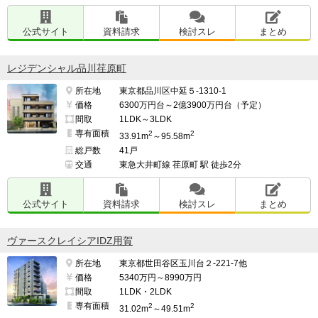
公式サイト
資料請求
検討スレ
まとめ
レジデンシャル品川荏原町
所在地
東京都品川区中延５-1310-1
価格
6300万円台～2億3900万円台（予定）
間取
1LDK～3LDK
専有面積
2
2
33.91m
～95.58m
総戸数
41戸
交通
東急大井町線 荏原町 駅 徒歩2分
公式サイト
資料請求
検討スレ
まとめ
ヴァースクレイシアIDZ用賀
所在地
東京都世田谷区玉川台２-221-7他
価格
5340万円～8990万円
間取
1LDK・2LDK
専有面積
2
2
31.02m
～49.51m