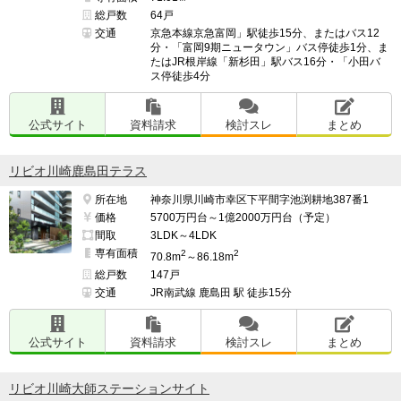
総戸数
64戸
交通
京急本線京急富岡」駅徒歩15分、またはバス12
━━━━━━━━━━━━━━━━━━━

分・「富岡9期ニュータウン」バス停徒歩1分、ま
たはJR根岸線「新杉田」駅バス16分・「小田バ
並行して検討したマンション名

ス停徒歩4分
━━━━━━━━━━━━━━━━━━━

ありません。

公式サイト
資料請求
検討スレ
まとめ
リビオ川崎鹿島田テラス
━━━━━━━━━━━━━━━━━━━

所在地
神奈川県川崎市幸区下平間字池渕耕地387番1
上記の中からマンションを選んだ理由

価格
5700万円台～1億2000万円台（予定）
━━━━━━━━━━━━━━━━━━━

間取
3LDK～4LDK
立地条件、外観、価格、共有スペース、間取り、特に駅
専有面積
2
2
70.8m
～86.18m
直結で全てが揃っていた。

総戸数
147戸
交通
JR南武線 鹿島田 駅 徒歩15分
（※管理担当より）

公式サイト
資料請求
検討スレ
まとめ
当コーナーでは、入居者・契約者の方からのクチコミを
募集しています。

リビオ川崎大師ステーションサイト