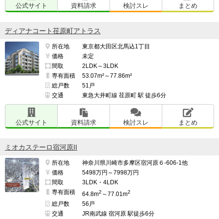
公式サイト
資料請求
検討スレ
まとめ
ディアナコート荏原町アトラス
所在地
東京都大田区北馬込1丁目
価格
未定
間取
2LDK～3LDK
専有面積
53.07m²～77.86m²
総戸数
51戸
交通
東急大井町線 荏原町 駅 徒歩6分
公式サイト
資料請求
検討スレ
まとめ
ミオカステーロ宿河原II
所在地
神奈川県川崎市多摩区宿河原６-606-1他
価格
5498万円～7998万円
間取
3LDK・4LDK
専有面積
2
2
64.8m
～77.01m
総戸数
56戸
交通
JR南武線 宿河原 駅徒歩6分