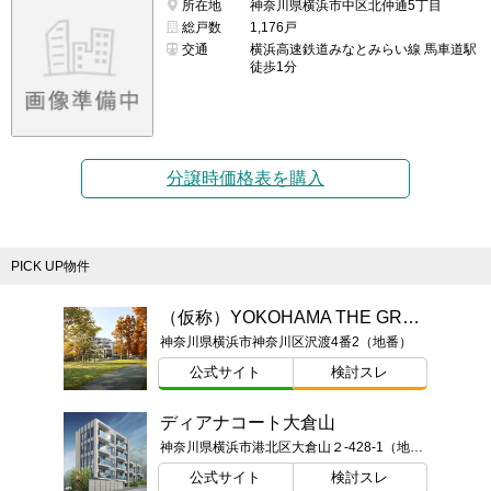
所在地
神奈川県横浜市中区北仲通5丁目
総戸数
1,176戸
交通
横浜高速鉄道みなとみらい線 馬車道駅
徒歩1分
分譲時価格表を購入
PICK UP物件
（仮称）YOKOHAMA THE GRAN PROJECT
神奈川県横浜市神奈川区沢渡4番2（地番）
公式サイト
検討スレ
ディアナコート大倉山
神奈川県横浜市港北区大倉山２-428-1（地番）
公式サイト
検討スレ