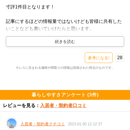
寸評1件目となります！

記事にするほどの情報量ではないけども皆様に共有した
いことなども書いていけたらと思います。

よろしくお願いいたします！！

さてさて。サクサクっと完売したザ・タワー横浜北仲で
28
参考になる!
すがだいぶ育ってきましたね～！

※レスに含まれる価格や間取りの情報は投稿された時点のものです。
すでにマンション転売ヤーが引き渡し前のお部屋を売り
に出している(先行契約可能なのかは売主次第)ためそち
らを共有いたします。

暮らしやすさアンケート (3件)
レビューを見る：
入居者・契約者口コミ
・1LDK　44.83㎡　15階　6780万円　坪単価500万円

・1LDK　54.45㎡　8階　8230万円　坪単価499万円

・2LDK　65.32㎡　13階　8250万円　坪単価417万円

入居者・契約者クチコミ
2023-01-30 12:12:37