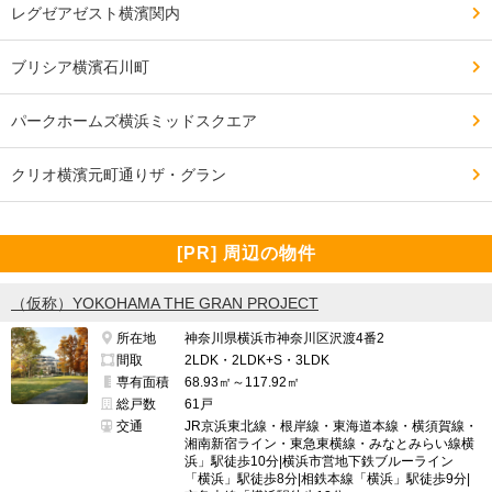
レグゼアゼスト横濱関内
ブリシア横濱石川町
駅からが近く幹線道路に面しているので治安、安全面で
怖い思いはした事がありません。

パークホームズ横浜ミッドスクエア
クリオ横濱元町通りザ・グラン
━━━━━━━━━━━━━━━━━━━

管理面で良い点、気になる点

━━━━━━━━━━━━━━━━━━━

[PR] 周辺の物件
マンションは管理を買うと言われていますが、ここは管
理体制も良く、何か問題が起こると直ぐに対応して改善
（仮称）YOKOHAMA THE GRAN PROJECT
してくれているようです。

所在地
神奈川県横浜市神奈川区沢渡4番2
間取
2LDK・2LDK+S・3LDK
管理体制も満足のいくものです。

専有面積
68.93㎡～117.92㎡
総戸数
61戸
交通
JR京浜東北線・根岸線・東海道本線・横須賀線・
湘南新宿ライン・東急東横線・みなとみらい線横
浜」駅徒歩10分|横浜市営地下鉄ブルーライン
ほんのたまにですが、火災警報がなってアナウンスがあ
「横浜」駅徒歩8分|相鉄本線「横浜」駅徒歩9分|
りますが、実際はいつも何もないのですが、本当に何か