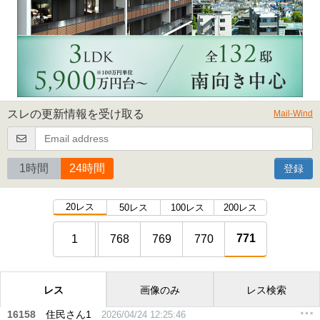
スレの更新情報を受け取る
Mail-Wind
1時間
24時間
登録
20レス
50レス
100レス
200レス
771
1
768
769
770
レス
画像のみ
レス検索
16158
住民さん1
2026/04/24 12:25:46