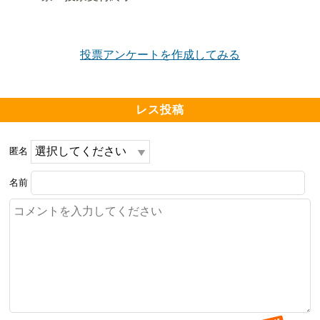
━━━━━━━━━━━━━━━━━━━

投票アンケートを作成してみる
周辺環境について良い点、気になる点

━━━━━━━━━━━━━━━━━━━

スーパー、コンビニ、飲食店はマンション下に数軒入っ
レス投稿
ているので、大変便利です。

匿名
直ぐ前に市役所が新たにできたので、そこにも薬局、コ
ンビニ、飲食店など色々なお店が入っているので、更に
名前
便利になりました。

観光地なので、いつも近辺は観光客が多いので、コロナ
禍の今は、あまり外に出たくないです。

━━━━━━━━━━━━━━━━━━━
