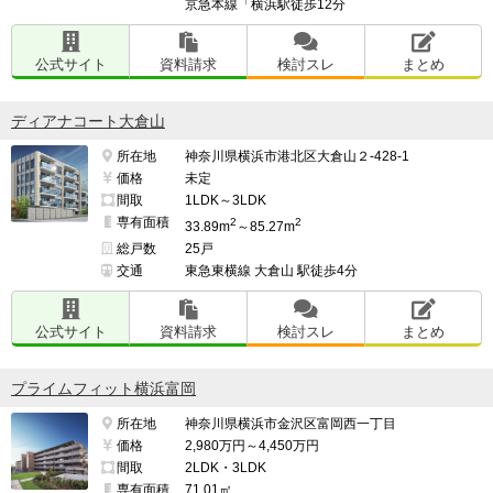
京急本線「横浜駅徒歩12分
あった時は心配です。

公式サイト
資料請求
検討スレ
まとめ
━━━━━━━━━━━━━━━━━━━

ディアナコート大倉山
このマンションの最も良い点

所在地
神奈川県横浜市港北区大倉山２-428-1
━━━━━━━━━━━━━━━━━━━

価格
未定
立地と外観が素晴らしい。

間取
1LDK～3LDK
専有面積
2
2
33.89m
～85.27m
部屋からの景色も最高で、毎日素晴らしい景色を見られ
総戸数
25戸
交通
東急東横線 大倉山 駅徒歩4分
て、至福の時を過ごしています。

公式サイト
資料請求
検討スレ
まとめ
━━━━━━━━━━━━━━━━━━━

このマンションの最も気になる点

プライムフィット横浜富岡
━━━━━━━━━━━━━━━━━━━

所在地
神奈川県横浜市金沢区富岡西一丁目
高層マンションなので今後修理の時はどのようになるの
価格
2,980万円～4,450万円
かが気になります。

間取
2LDK・3LDK
専有面積
71.01㎡