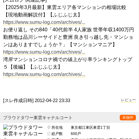
【2025年3月最新】東雲エリア各マンションの相場比較
【現地動画解説付】【ふじふじ太】
https://www.sumu-log.com/archives/...
お便り返し その840「40代前半 4人家族 世帯年収1400万円
勤務地は品川シーサイドと豊洲 良き引っ越し先・マンショ
ンはありますでしょうか？」【マンションマニア】
https://www.sumu-log.com/archives/...
湾岸マンションコロナ禍での値上がり率ランキングトップ
５【後編】【ふじふじ太】
https://www.sumu-log.com/archives/...
[スレ作成日時]
2012-04-22 23:33
レビュー
プラウドタワー東雲キャナルコート
本物件
所在地
東京都江東区東雲1丁目
総戸数
600戸