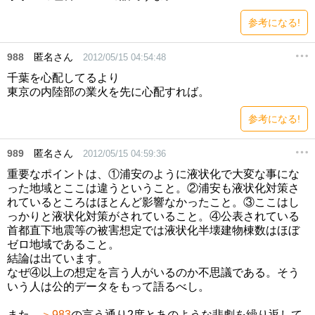
参考になる!
988
匿名さん
2012/05/15 04:54:48
千葉を心配してるより
東京の内陸部の業火を先に心配すれば。
参考になる!
989
匿名さん
2012/05/15 04:59:36
重要なポイントは、①浦安のように液状化で大変な事にな
った地域とここは違うということ。②浦安も液状化対策さ
れているところはほとんど影響なかったこと。③ここはし
っかりと液状化対策がされていること。④公表されている
首都直下地震等の被害想定では液状化半壊建物棟数はほぼ
ゼロ地域であること。
結論は出ています。
なぜ④以上の想定を言う人がいるのか不思議である。そう
いう人は公的データをもって語るべし。
また、
＞983
の言う通り2度とあのような悲劇を繰り返して