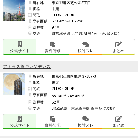
所在地
東京都港区芝公園2丁目
らいので利用したい時に利用することができず多少不便
価格
未定
さを感じたことがあること。

間取
1LDK・2LDK
専有面積
57.64m²～81.22m²
総戸数
97戸
交通
都営浅草線 大門 駅 徒歩4分 （A6出入口）
━━━━━━━━━━━━━━━━━━━

周辺環境について良い点、気になる点

公式サイト
資料請求
検討スレ
まとめ
━━━━━━━━━━━━━━━━━━━

イオンが歩いて５分の場所にあるので買い物に行くのも
アトラス亀戸レジデンス
苦痛に感じないし、無駄な買い溜めの必要がないため便
利である。

所在地
東京都江東区亀戸３-187-3
価格
未定
間取
2LDK～3LDK
専有面積
2
2
55.14m
～65.46m
近くにはイオンのフードコートしかないため、飲食店が
総戸数
52戸
少ないこと。

交通
JR総武線、東武亀戸線 亀戸 駅徒歩8分
またイオン以外のスーパーができてきているがなかなか
公式サイト
資料請求
検討スレ
まとめ
イオンに勝てないので淘汰されてしまうこと。
