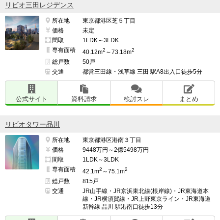
リビオ三田レジデンス
所在地
東京都港区芝５丁目
━━━━━━━━━━━━━━━━━━━

価格
未定
交通・アクセスで良い点、気になる点

間取
1LDK～3LDK
━━━━━━━━━━━━━━━━━━━

専有面積
2
2
40.12m
～73.18m
三つの駅を利用できるので行く方面に応じて駅を変える
総戸数
50戸
交通
都営三田線・浅草線 三田 駅A8出入口徒歩5分
ことができるので便利である。

また都バスも複数路線走っているので合わせて便利であ
公式サイト
資料請求
検討スレ
まとめ
る。

リビオタワー品川
所在地
東京都港区港南３丁目
三つの駅を共に徒歩10分以上なので疲れているときは、
価格
9448万円～2億5498万円
少し苦痛であること。

間取
1LDK～3LDK
専有面積
2
2
42.1m
～75.1m
総戸数
815戸
特に雨の日は駅まで歩くとかなり濡れてしまうので嫌な
交通
JR山手線・JR京浜東北線(根岸線)・JR東海道本
時がある。

線・JR横須賀線・JR上野東京ライン・JR東海道
新幹線 品川 駅港南口徒歩13分