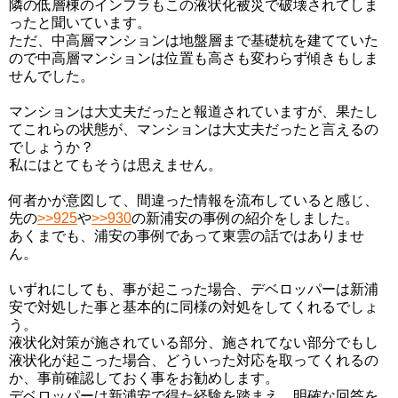
隣の低層棟のインフラもこの液状化被災で破壊されてしま
ったと聞いています。
ただ、中高層マンションは地盤層まで基礎杭を建てていた
ので中高層マンションは位置も高さも変わらず傾きもしま
せんでした。
マンションは大丈夫だったと報道されていますが、果たし
てこれらの状態が、マンションは大丈夫だったと言えるの
でしょうか？
私にはとてもそうは思えません。
何者かが意図して、間違った情報を流布していると感じ、
先の
>>925
や
>>930
の新浦安の事例の紹介をしました。
あくまでも、浦安の事例であって東雲の話ではありませ
ん。
いずれにしても、事が起こった場合、デベロッパーは新浦
安で対処した事と基本的に同様の対処をしてくれるでしょ
う。
液状化対策が施されている部分、施されてない部分でもし
液状化が起こった場合、どういった対応を取ってくれるの
か、事前確認しておく事をお勧めします。
デベロッパーは新浦安で得た経験を踏まえ、明確な回答を