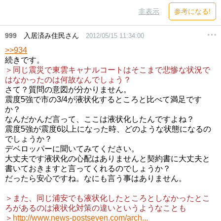
非表示
参考になる!
999
入居済み住民さん
2012/05/15 11:34:00
>>934
続きです。
＞同じ震災で東雲キャナルコートはそこまで悲惨な状況で
はなかったのは何故なんでしょう？
さて？質問の意図が分かりません。
震度5強で市の3/4が液状化するところと比べて満足です
か？
なんだかんだ言って、ここは液状化したんですよね？
震度5強が震度6以上になった時、どのような状態になるの
でしょうか？
デベロッパーに聞いてみてください。
大丈夫です液状化の心配はありませんと契約書に大丈夫と
書いておきますと言ってくれるのでしょうか？
だったら安心ですね。なにも言う事はありません。
＞また、同じ浦安でも液状化したところとしなかったとこ
ろがあるのは液状化対策の違いというようなことも
＞
http://www.news-postseven.com/arch...