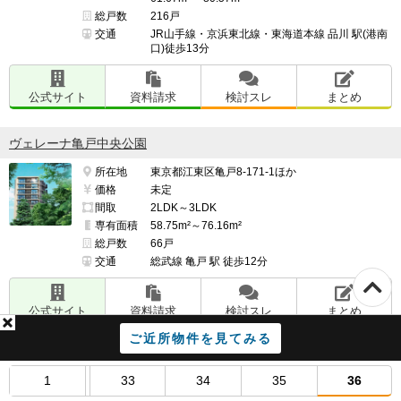
管理面で良い点、気になる点

総戸数
216戸
━━━━━━━━━━━━━━━━━━━

交通
JR山手線・京浜東北線・東海道本線 品川 駅(港南
管理会社の人が誠実丁寧でいつも明るく挨拶をしてく
口)徒歩13分
れ、迅速な対応をしてくれることはとてもありがたいと
思います。

公式サイト
資料請求
検討スレ
まとめ
ヴェレーナ亀戸中央公園
たまにですが、床が汚れていることがあり、いつになっ
所在地
東京都江東区亀戸8-171-1ほか
で掃除されていない時がありました。

価格
未定
間取
2LDK～3LDK
その際は管理会社に連絡して掃除してくださいとお願い
専有面積
58.75m²～76.16m²
総戸数
66戸
をしに行きました。

交通
総武線 亀戸 駅 徒歩12分
公式サイト
資料請求
検討スレ
まとめ
━━━━━━━━━━━━━━━━━━━

このマンションの最も良い点

ご近所物件を見てみる
プレティナレジデンス浅草
━━━━━━━━━━━━━━━━━━━

1
33
34
35
36
大規模世帯なので修繕積立の割合が高くなく、堅実に将
所在地
東京都台東区浅草６-307-1