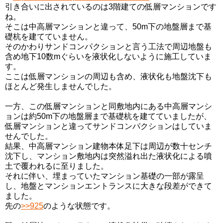
引き合いに出されているのは3階建ての低層マンションです
ね。
そこは中高層マンションと違って、50m下の地盤層まで基
礎杭を建てていません。
そのかわりサンドコンパクションと言う工法で周辺地盤も
含め地下10数mぐらいを液状化しないように施工していま
す。
ここは低層マンションの周辺も含め、液状化も地盤沈下も
ほとんど発生しませんでした。
一方、この低層マンションと同敷地内にある中高層マンシ
ョンは約50m下の地盤層まで基礎杭を建てていましたが、
低層マンションと違ってサンドコンパクションはしていま
せんでした。
結果、中高層マンション建物本体足下は周辺が数十センチ
沈下し、マンション敷地内は突然溢れ出た液状化による噴
土で覆われるに至りました。
それに伴い、埋まっていたマンション基礎の一部が露呈
し、地盤とマンションエントランスに大きな段差ができて
ました。
先の
>>925
のような状態です。