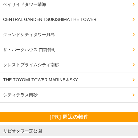
ベイサイドタワー晴海
朝夕のエレベーターの待ち時間が長いため、待たされる
CENTRAL GARDEN TSUKISHIMA THE TOWER
時間がありストレスになることがあることと耐震マンシ
ョンなので大地震が来た時に耐えられるか不安であるこ
グランドシティタワー月島
と。

ザ・パークハウス 門前仲町
━━━━━━━━━━━━━━━━━━━

クレストプライムシティ南砂
設備や共用施設について良い点、気になる点

━━━━━━━━━━━━━━━━━━━

THE TOYOMI TOWER MARINE＆SKY
パーティールーム、来客用宿泊所があることは利便性を
感じる。

シティテラス南砂
またトレーニングルームやレストランも付いているので
便利であること。

[PR] 周辺の物件
リビオタワー芝公園
パーティールームや来客ルームの予約がなかなか取りづ