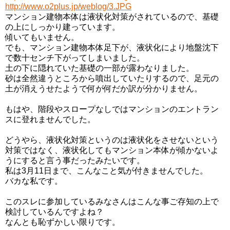
http://www.o2plus.jp/weblog/3.JPG
マンション建物本体は液状化対策がされているので、基礎
の上にしっかり建っています。
傾いてもいません。
でも、マンション建物本体足下が、液状化により地盤沈下
で数十センチ下がってしまいました。
土の下に隠れていた基礎の一部が露わなりました。
砂は全然違うところから噴出していたりするので、足元の
土が消えうせたようで何が何だか訳が分かりません。
もはや、階段やスロープなしではマンションのエントラン
スに登れませんでした。
どうやら、液状化対策というのは液状化をさせないという
対策ではなく、液状化してもマンション本体が傾かないよ
うにすると言う事だったみたいです。
私は3月11日まで、こんなこと気が付きませんでした。
バカな私です。
このスレに参加しているみなさんはこんな事ご存知の上で
検討しているんですよね？
なんとも恥ずかしい限りです。