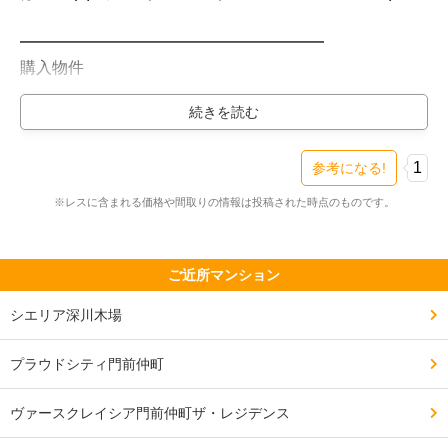
━━━━━━━━━━━━━━━━━━━

購入物件

━━━━━━━━━━━━━━━━━━━

プラウドタワー東雲キャナルコート（新築・3LDK・
5500万円台）

検討スレ：
https://www.e-mansion.co.jp/bbs/th...
1
参考になる!
住民スレ：
https://www.e-mansion.co.jp/bbs/th...
※レスに含まれる価格や間取りの情報は投稿された時点のものです。
━━━━━━━━━━━━━━━━━━━

住まい環境について良い点、気になる点

ご近所マンション
━━━━━━━━━━━━━━━━━━━

シエリア深川木場
この辺にしては3LDKでも広いので4人家族でも余裕を持
った生活ができること。

プラウドシティ門前仲町
また管理会社がテキパキ動いてくれていつも清潔感が保
ヴァースクレイシア門前仲町ザ・レジデンス
たれていること。
