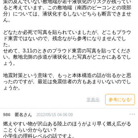
策の及んでいない敷地端が若干液状化のリスクが残ってい
ると考えています。この敷地端（南西のビーコンとの境部
分）については、液状化するしないどちらも断言できませ
ん。
どなたか必死で写真を貼られていましたが、どこもプラウ
ド東雲ではないので、残念ながら参考になりませんでし
た。
せめて、3.11のときのプラウド東雲の写真を貼ってくださ
い。敷地北側の歩道が液状化した写真がどこかにあるでし
ょう。
地震対策という意味で、もっと本体構造の話が出るかと思
ったのですが、最近は免震信者の方もあまりいないのでし
ょうか。
非表示
参考になる!
986
匿名さん
2012/05/15 04:06:09
燃えやすい物が沢山ある陸上のほうがより早く燃え広がる
ことくらい分からない？
小学生の理科レベルの話ですよ。