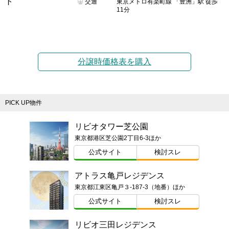
交通
東京メトロ有楽町線 「豊洲」駅 徒歩
11分
分譲時価格表を購入
PICK UP物件
リビオタワー芝公園
東京都港区芝公園2丁目6-3ほか
公式サイト
検討スレ
アトラス亀戸レジデンス
東京都江東区亀戸３-187-3（地番）ほか
公式サイト
検討スレ
リビオ三田レジデンス