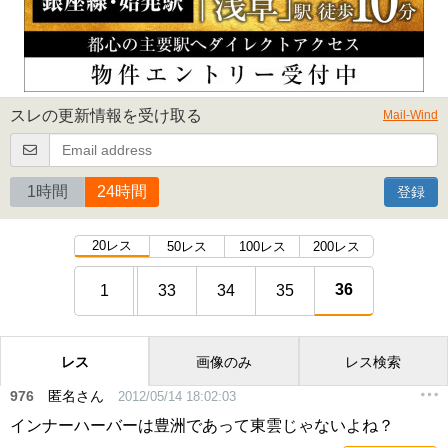
スレの更新情報を受け取る
Mail-Wind
1時間
24時間
登録
20レス
50レス
100レス
200レス
36
1
33
34
35
レス
画像のみ
レス検索
976
匿名さん
2012/05/14 18:02:03
インナーハーバーは豊洲であって東雲じゃないよね？