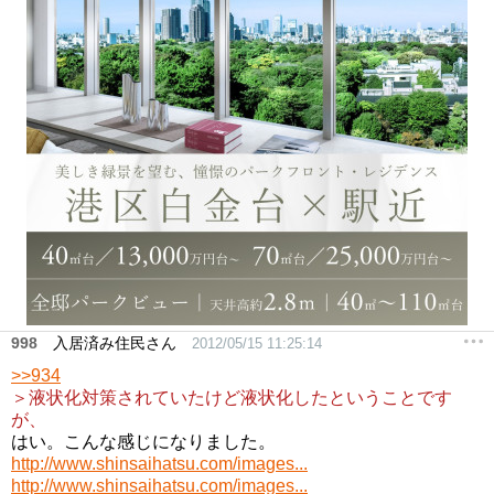
998
入居済み住民さん
2012/05/15 11:25:14
>>934
＞液状化対策されていたけど液状化したということです
が、
はい。こんな感じになりました。
http://www.shinsaihatsu.com/images...
http://www.shinsaihatsu.com/images...