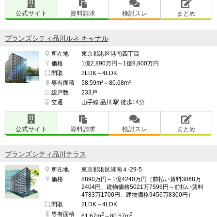
 バスも頻繁に通っているが210円を払って乗る距離でも
ないので滅多には利用しない。

公式サイト
資料請求
検討スレ
まとめ
ブランズシティ品川ルネ キャナル
━━━━━━━━━━━━━━━━━━━

所在地
東京都港区港南四丁目
治安・安全の面で良い点、気になる点

価格
1億2,890万円～1億9,800万円
━━━━━━━━━━━━━━━━━━━

間取
2LDK～4LDK
専有面積
58.59m²～80.68m²
夜も明るく道も歩道も広く暗がりの道もないので暴漢や
総戸数
233戸
痴漢などが犯罪を起こしにくい地区であると思う。

交通
山手線 品川 駅 徒歩14分
駅までの道はほぼ直線なので視界もいい。

公式サイト
資料請求
検討スレ
まとめ
ブランズシティ品川テラス
小学生や中学生が急激に増加しているために今後イタズ
ラとかが増加するかもしれないことを気にしています。

所在地
東京都港区港南４-29-5
価格
8890万円～1億4240万円（前払い賃料3868万
2404円、建物価格5021万7596円～前払い賃料
4783万1700円、建物価格9456万8300円）
間取
2LDK～4LDK
━━━━━━━━━━━━━━━━━━━

専有面積
2
2
61.67m
～80.57m