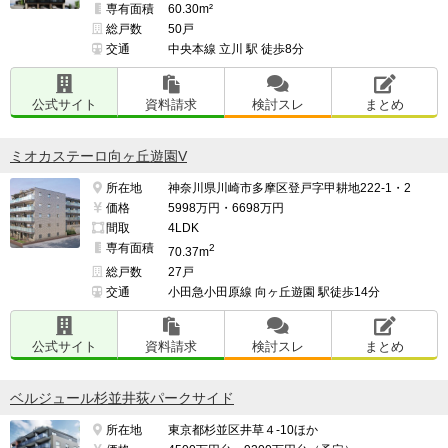
専有面積
60.30m²
総戸数
50戸
交通
中央本線 立川 駅 徒歩8分
公式サイト
資料請求
検討スレ
まとめ
ミオカステーロ向ヶ丘遊園V
所在地
神奈川県川崎市多摩区登戸字甲耕地222-1・2
価格
5998万円・6698万円
間取
4LDK
専有面積
2
70.37m
総戸数
27戸
交通
小田急小田原線 向ヶ丘遊園 駅徒歩14分
公式サイト
資料請求
検討スレ
まとめ
ベルジュール杉並井荻パークサイド
所在地
東京都杉並区井草４-10ほか