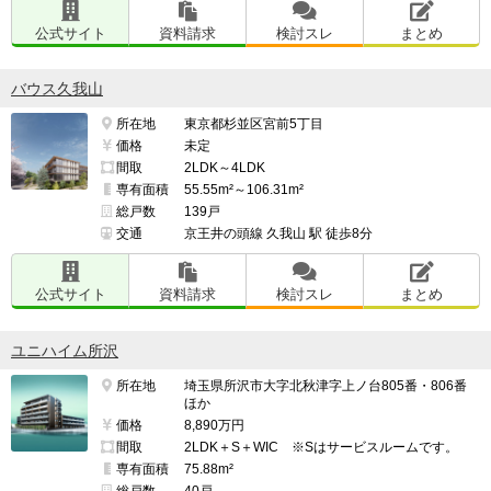
公式サイト
資料請求
検討スレ
まとめ
バウス久我山
所在地
東京都杉並区宮前5丁目
価格
未定
間取
2LDK～4LDK
専有面積
55.55m²～106.31m²
総戸数
139戸
交通
京王井の頭線 久我山 駅 徒歩8分
公式サイト
資料請求
検討スレ
まとめ
ユニハイム所沢
所在地
埼玉県所沢市大字北秋津字上ノ台805番・806番
ほか
価格
8,890万円
間取
2LDK＋S＋WIC ※Sはサービスルームです。
専有面積
75.88m²
総戸数
40戸