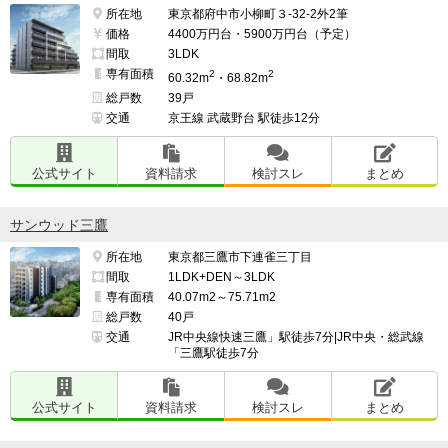
所在地
東京都府中市小柳町３-32-2外2筆
価格
4400万円台・5900万円台（予定）
間取
3LDK
専有面積
2
2
60.32m
・68.82m
総戸数
39戸
交通
京王線 武蔵野台 駅徒歩12分
公式サイト
資料請求
検討スレ
まとめ
サンウッド三鷹
所在地
東京都三鷹市下連雀三丁目
間取
1LDK+DEN～3LDK
専有面積
40.07m2～75.71m2
総戸数
40戸
交通
JR中央線快速三鷹」駅徒歩7分|JR中央・総武線
「三鷹駅徒歩7分
公式サイト
資料請求
検討スレ
まとめ