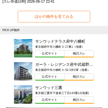
[スレ作成日時]
2026-06-17 22:41
ほかの物件を見てみる
PICK UP物件
サンウッドテラス府中八幡町
東京都府中市八幡町３-17番1（地番）
公式サイト
検討スレ
ガーラ・レジデンス府中武蔵野台デュアル
東京都府中市小柳町３-32-2外2筆（地番）
公式サイト
検討スレ
サンウッド三鷹
東京都三鷹市下連雀三丁目143番12(地番)
公式サイト
検討スレ