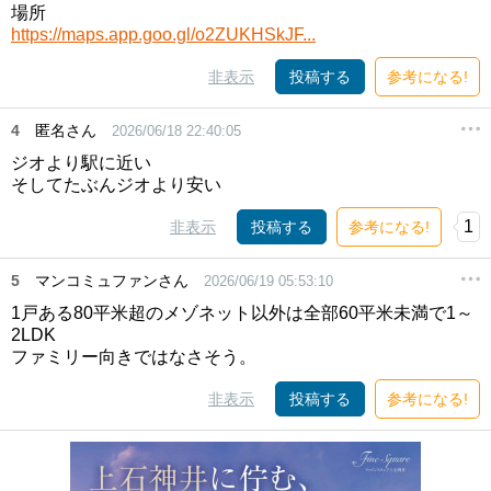
場所
https://maps.app.goo.gl/o2ZUKHSkJF...
非表示
投稿する
参考になる!
4
匿名さん
2026/06/18 22:40:05
ジオより駅に近い
そしてたぶんジオより安い
1
非表示
投稿する
参考になる!
5
マンコミュファンさん
2026/06/19 05:53:10
1戸ある80平米超のメゾネット以外は全部60平米未満で1～
2LDK
ファミリー向きではなさそう。
非表示
投稿する
参考になる!