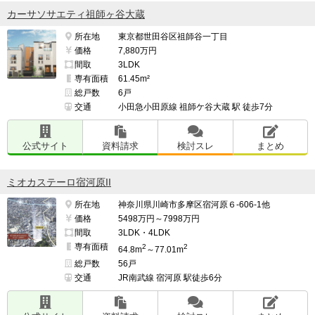
カーサソサエティ祖師ヶ谷大蔵
所在地
東京都世田谷区祖師谷一丁目
価格
7,880万円
間取
3LDK
専有面積
61.45m²
総戸数
6戸
交通
小田急小田原線 祖師ケ谷大蔵 駅 徒歩7分
公式サイト
資料請求
検討スレ
まとめ
ミオカステーロ宿河原II
所在地
神奈川県川崎市多摩区宿河原６-606-1他
価格
5498万円～7998万円
間取
3LDK・4LDK
専有面積
2
2
64.8m
～77.01m
総戸数
56戸
交通
JR南武線 宿河原 駅徒歩6分