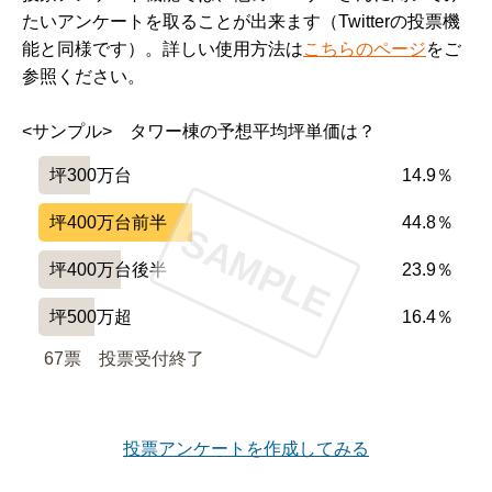
たいアンケートを取ることが出来ます（Twitterの投票機
能と同様です）。詳しい使用方法は
こちらのページ
をご
参照ください。
<サンプル>　タワー棟の予想平均坪単価は？
坪300万台
14.9％
坪400万台前半
44.8％
SAMPLE
坪400万台後半
23.9％
坪500万超
16.4％
67票　
投票受付終了
投票アンケートを作成してみる