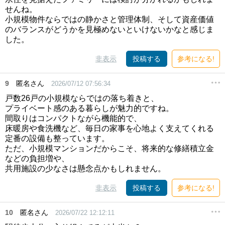
せんね。
小規模物件ならではの静かさと管理体制、そして資産価値
のバランスがどうかを見極めないといけないかなと感じま
した。
非表示
投稿する
参考になる!
9
匿名さん
2026/07/12 07:56:34
戸数26戸の小規模ならではの落ち着きと、
プライベート感のある暮らしが魅力的ですね。
間取りはコンパクトながら機能的で、
床暖房や食洗機など、毎日の家事を心地よく支えてくれる
定番の設備も整っています。
ただ、小規模マンションだからこそ、将来的な修繕積立金
などの負担増や、
共用施設の少なさは懸念点かもしれません。
非表示
投稿する
参考になる!
10
匿名さん
2026/07/22 12:12:11