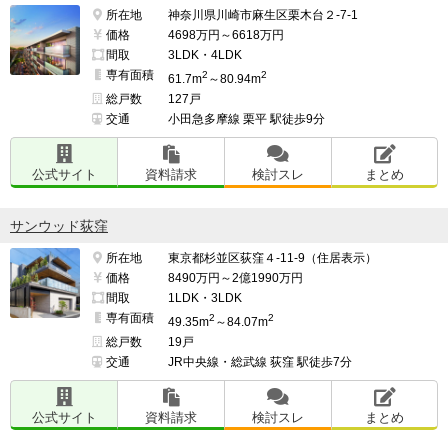
所在地
神奈川県川崎市麻生区栗木台２-7-1
価格
4698万円～6618万円
間取
3LDK・4LDK
専有面積
2
2
61.7m
～80.94m
総戸数
127戸
交通
小田急多摩線 栗平 駅徒歩9分
公式サイト
資料請求
検討スレ
まとめ
サンウッド荻窪
所在地
東京都杉並区荻窪４-11-9（住居表示）
価格
8490万円～2億1990万円
間取
1LDK・3LDK
専有面積
2
2
49.35m
～84.07m
総戸数
19戸
交通
JR中央線・総武線 荻窪 駅徒歩7分
公式サイト
資料請求
検討スレ
まとめ