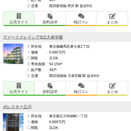
交通
西武新宿線 所沢 駅 徒歩8分
公式サイト
資料請求
検討スレ
まとめ
ヴァースクレイシアIDZ大泉学園
所在地
東京都練馬区東大泉2丁目
価格
6,990万円
間取
2LDK
専有面積
54.15m²
総戸数
39戸
交通
西武池袋線 大泉学園 駅 徒歩8分
公式サイト
資料請求
検討スレ
まとめ
ポレスター立川
所在地
東京都立川市錦町一丁目
価格
6,998万円
間取
3LDK