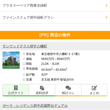
プラネスーペリア西東京緑町
ファインスクェア府中緑町グラン
[PR] 周辺の物件
サンウッドテラス府中八幡町
所在地
東京都府中市八幡町３-17番1
価格
5640万円～8940万円
間取
2LDK・3LDK
専有面積
2
2
44.92m
～65.83m
総戸数
43戸
交通
京王線 東府中 駅徒歩5分
公式サイト
資料請求
検討スレ
まとめ
ガーラ・レジデンス府中武蔵野台デュアル