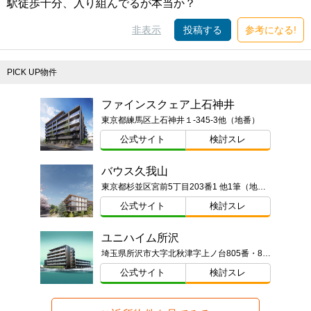
駅徒歩十分、入り組んでるが本当か？
非表示
投稿する
参考になる!
PICK UP物件
ファインスクェア上石神井
東京都練馬区上石神井１-345-3他（地番）
公式サイト
検討スレ
バウス久我山
東京都杉並区宮前5丁目203番1 他1筆（地番）
公式サイト
検討スレ
ユニハイム所沢
埼玉県所沢市大字北秋津字上ノ台805番・806番ほか
公式サイト
検討スレ