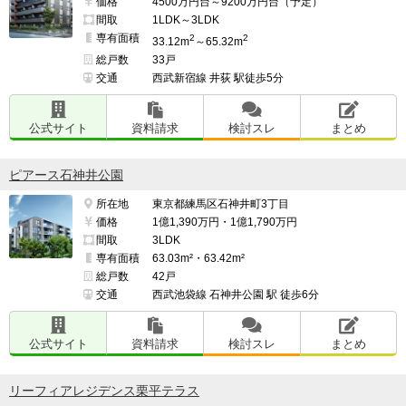
価格
4500万円台～9200万円台（予定）
間取
1LDK～3LDK
専有面積
2
2
33.12m
～65.32m
総戸数
33戸
交通
西武新宿線 井荻 駅徒歩5分
公式サイト
資料請求
検討スレ
まとめ
ピアース石神井公園
所在地
東京都練馬区石神井町3丁目
価格
1億1,390万円・1億1,790万円
間取
3LDK
専有面積
63.03m²・63.42m²
総戸数
42戸
交通
西武池袋線 石神井公園 駅 徒歩6分
公式サイト
資料請求
検討スレ
まとめ
リーフィアレジデンス栗平テラス