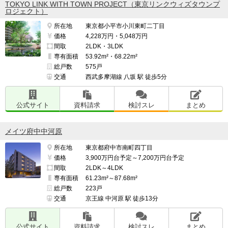
TOKYO LINK WITH TOWN PROJECT（東京リンクウィズタウンプ
ロジェクト）
所在地
東京都小平市小川東町二丁目
価格
4,228万円・5,048万円
間取
2LDK・3LDK
専有面積
53.92m²・68.22m²
総戸数
575戸
交通
西武多摩湖線 八坂 駅 徒歩5分
公式サイト
資料請求
検討スレ
まとめ
メイツ府中中河原
所在地
東京都府中市南町四丁目
価格
3,900万円台予定～7,200万円台予定
間取
2LDK～4LDK
専有面積
61.23m²～87.68m²
総戸数
223戸
交通
京王線 中河原 駅 徒歩13分
公式サイト
資料請求
検討スレ
まとめ