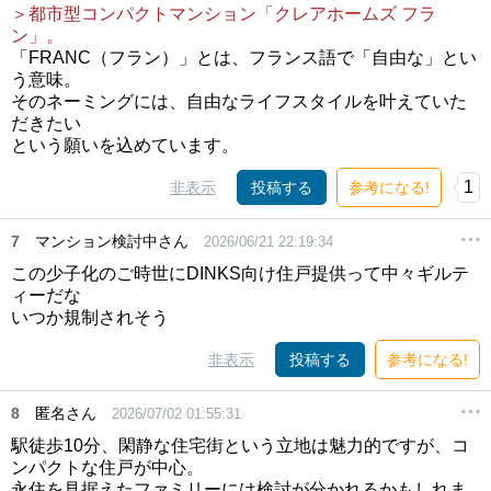
＞都市型コンパクトマンション「クレアホームズ フラ
ン」。
「FRANC（フラン）」とは、フランス語で「自由な」とい
う意味。
そのネーミングには、自由なライフスタイルを叶えていた
だきたい
という願いを込めています。
1
非表示
投稿する
参考になる!
7
マンション検討中さん
2026/06/21 22:19:34
この少子化のご時世にDINKS向け住戸提供って中々ギルテ
ィーだな
いつか規制されそう
非表示
投稿する
参考になる!
8
匿名さん
2026/07/02 01:55:31
駅徒歩10分、閑静な住宅街という立地は魅力的ですが、コ
ンパクトな住戸が中心。
永住を見据えたファミリーには検討が分かれるかもしれま