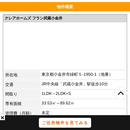
物件概要
クレアホームズ フラン武蔵小金井
東京都小金井市緑町５-1950-1（地番）
所在地
JR中央線「武蔵小金井」駅徒歩10分
交通
1LDK～2LDK+S
間取り
33.53㎡～89.62㎡
専有面積
未定
管理費（月額）
未定
修繕積立金（月
ご近所物件を見てみる
額）