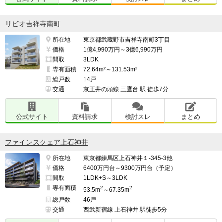
リビオ吉祥寺南町
所在地
東京都武蔵野市吉祥寺南町3丁目
価格
1億4,990万円～3億6,990万円
間取
3LDK
専有面積
72.64m²～131.53m²
総戸数
14戸
交通
京王井の頭線 三鷹台 駅 徒歩7分
公式サイト
資料請求
検討スレ
まとめ
ファインスクェア上石神井
所在地
東京都練馬区上石神井１-345-3他
価格
6400万円台～9300万円台（予定）
間取
1LDK+S～3LDK
専有面積
2
2
53.5m
～67.35m
総戸数
46戸
交通
西武新宿線 上石神井 駅徒歩5分