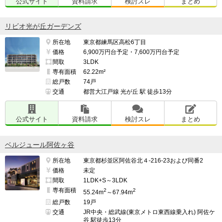
公式サイト
資料請求
検討スレ
まとめ
リビオ光が丘ガーデンズ
所在地
東京都練馬区高松6丁目
価格
6,900万円台予定・7,600万円台予定
間取
3LDK
専有面積
62.22m²
総戸数
74戸
交通
都営大江戸線 光が丘 駅 徒歩13分
公式サイト
資料請求
検討スレ
まとめ
ベルジュール阿佐ヶ谷
所在地
東京都杉並区阿佐谷北４-216-23および同番2
価格
未定
間取
1LDK+S～3LDK
専有面積
2
2
55.24m
～67.94m
総戸数
19戸
交通
JR中央・総武線(東京メトロ東西線乗入れ) 阿佐ケ
谷 駅徒歩13分