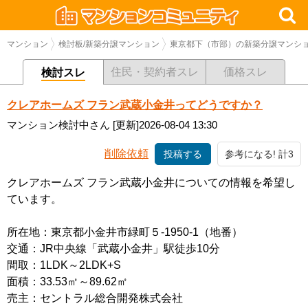
マンション
検討板/新築分譲マンション
東京都下（市部）の新築分譲マンシ
住民・契約者スレ
価格スレ
検討スレ
クレアホームズ フラン武蔵小金井ってどうですか？
マンション検討中さん
[更新]2026-08-04 13:30
削除依頼
投稿する
参考になる! 計3
クレアホームズ フラン武蔵小金井についての情報を希望し
ています。
所在地：東京都小金井市緑町５-1950-1（地番）
交通：JR中央線「武蔵小金井」駅徒歩10分
間取：1LDK～2LDK+S
面積：33.53㎡～89.62㎡
売主：セントラル総合開発株式会社