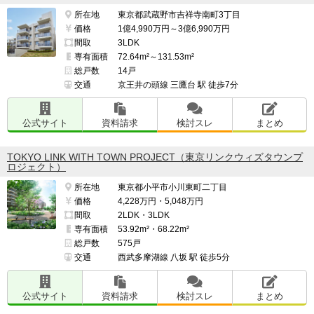
所在地
東京都武蔵野市吉祥寺南町3丁目
価格
1億4,990万円～3億6,990万円
間取
3LDK
専有面積
72.64m²～131.53m²
総戸数
14戸
交通
京王井の頭線 三鷹台 駅 徒歩7分
公式サイト
資料請求
検討スレ
まとめ
TOKYO LINK WITH TOWN PROJECT（東京リンクウィズタウンプ
ロジェクト）
所在地
東京都小平市小川東町二丁目
価格
4,228万円・5,048万円
間取
2LDK・3LDK
専有面積
53.92m²・68.22m²
総戸数
575戸
交通
西武多摩湖線 八坂 駅 徒歩5分
公式サイト
資料請求
検討スレ
まとめ