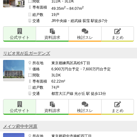
間取
1LDK・3LDK
専有面積
2
2
49.35m
～84.07m
総戸数
19戸
交通
JR中央線・総武線 荻窪 駅徒歩7分
公式サイト
資料請求
検討スレ
まとめ
リビオ光が丘ガーデンズ
所在地
東京都練馬区高松6丁目
価格
6,900万円台予定・7,600万円台予定
間取
3LDK
専有面積
62.22m²
総戸数
74戸
交通
都営大江戸線 光が丘 駅 徒歩13分
公式サイト
資料請求
検討スレ
まとめ
メイツ府中中河原
所在地
東京都府中市南町四丁目