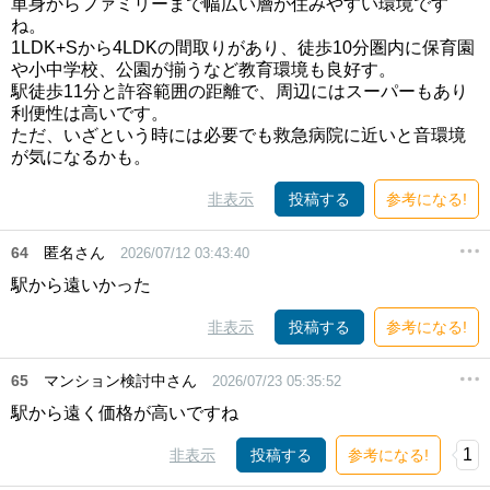
単身からファミリーまで幅広い層が住みやすい環境です
ね。
1LDK+Sから4LDKの間取りがあり、徒歩10分圏内に保育園
や小中学校、公園が揃うなど教育環境も良好す。
駅徒歩11分と許容範囲の距離で、周辺にはスーパーもあり
利便性は高いです。
ただ、いざという時には必要でも救急病院に近いと音環境
が気になるかも。
非表示
投稿する
参考になる!
64
匿名さん
2026/07/12 03:43:40
駅から遠いかった
非表示
投稿する
参考になる!
65
マンション検討中さん
2026/07/23 05:35:52
駅から遠く価格が高いですね
1
非表示
投稿する
参考になる!