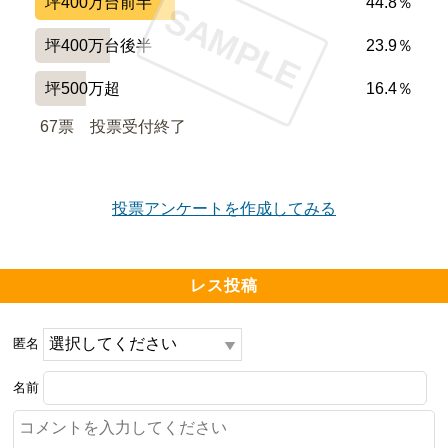
坪400万台前半
44.8％
SAMPLE
坪400万台後半
23.9％
坪500万超
16.4％
67票　
投票受付終了
投票アンケートを作成してみる
レス投稿
匿名
名前