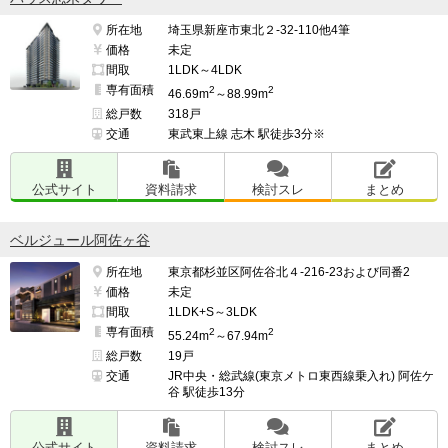
所在地
埼玉県新座市東北２-32-110他4筆
価格
未定
間取
1LDK～4LDK
専有面積
2
2
46.69m
～88.99m
総戸数
318戸
交通
東武東上線 志木 駅徒歩3分※
公式サイト
資料請求
検討スレ
まとめ
ベルジュール阿佐ヶ谷
所在地
東京都杉並区阿佐谷北４-216-23および同番2
価格
未定
間取
1LDK+S～3LDK
専有面積
2
2
55.24m
～67.94m
総戸数
19戸
交通
JR中央・総武線(東京メトロ東西線乗入れ) 阿佐ケ
谷 駅徒歩13分
公式サイト
資料請求
検討スレ
まとめ