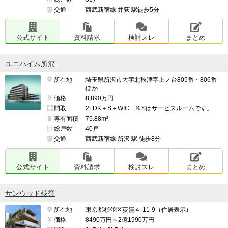
交通
西武新宿線 井荻 駅徒歩5分
公式サイト
資料請求
検討スレ
まとめ
ユニハイム所沢
所在地
埼玉県所沢市大字北秋津字上ノ台805番・806番
ほか
価格
8,890万円
間取
2LDK＋S＋WIC ※Sはサービスルームです。
専有面積
75.88m²
総戸数
40戸
交通
西武新宿線 所沢 駅 徒歩8分
公式サイト
資料請求
検討スレ
まとめ
サンウッド荻窪
所在地
東京都杉並区荻窪４-11-9（住居表示）
価格
8490万円～2億1990万円