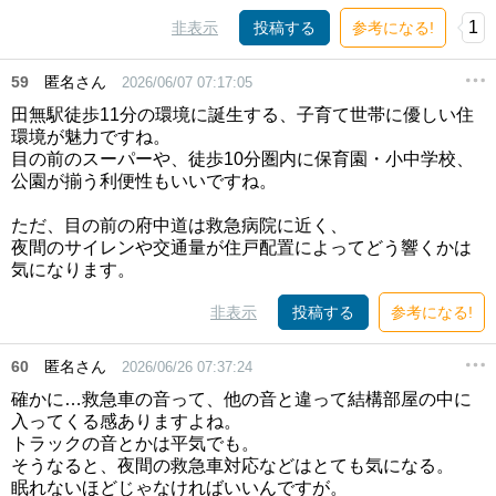
1
非表示
投稿する
参考になる!
59
匿名さん
2026/06/07 07:17:05
田無駅徒歩11分の環境に誕生する、子育て世帯に優しい住
環境が魅力ですね。
目の前のスーパーや、徒歩10分圏内に保育園・小中学校、
公園が揃う利便性もいいですね。
ただ、目の前の府中道は救急病院に近く、
夜間のサイレンや交通量が住戸配置によってどう響くかは
気になります。
非表示
投稿する
参考になる!
60
匿名さん
2026/06/26 07:37:24
確かに…救急車の音って、他の音と違って結構部屋の中に
入ってくる感ありますよね。
トラックの音とかは平気でも。
そうなると、夜間の救急車対応などはとても気になる。
眠れないほどじゃなければいいんですが。