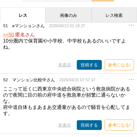
レス
画像のみ
レス検索
51
eマンションさん
2026/04/13 01:19:37
>>50
匿名さん
10分圏内で保育園や小学校、中学校もあるのいいですよ
ね。
非表示
投稿する
参考になる!
52
マンション比較中さん
2026/04/15 07:57:47
ここって近くに西東京中央総合病院という救急病院がある
ので夜間に目の前の府中道を救急車が頻繁に通らないか
な。
府中道自体もまあまあ交通量があるので騒音を心配してま
す。
非表示
投稿する
参考になる!