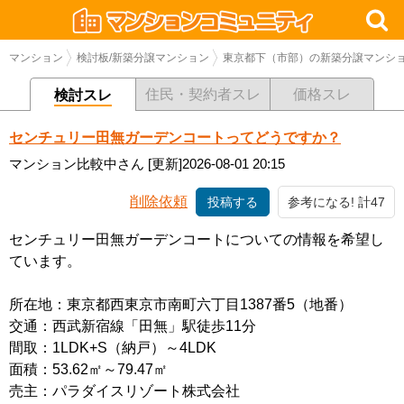
マンション
検討板/新築分譲マンション
東京都下（市部）の新築分譲マンシ
住民・契約者スレ
価格スレ
検討スレ
センチュリー田無ガーデンコートってどうですか？
マンション比較中さん
[更新]2026-08-01 20:15
削除依頼
投稿する
参考になる! 計47
センチュリー田無ガーデンコートについての情報を希望し
ています。
所在地：東京都西東京市南町六丁目1387番5（地番）
交通：西武新宿線「田無」駅徒歩11分
間取：1LDK+S（納戸）～4LDK
面積：53.62㎡～79.47㎡
売主：パラダイスリゾート株式会社