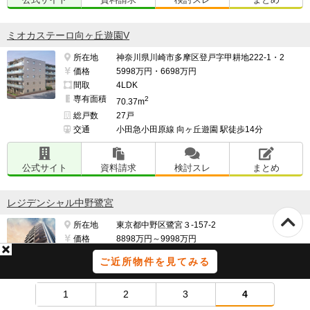
ミオカステーロ向ヶ丘遊園V
所在地
神奈川県川崎市多摩区登戸字甲耕地222-1・2
価格
5998万円・6698万円
間取
4LDK
専有面積
2
70.37m
総戸数
27戸
交通
小田急小田原線 向ヶ丘遊園 駅徒歩14分
公式サイト
資料請求
検討スレ
まとめ
レジデンシャル中野鷺宮
所在地
東京都中野区鷺宮３-157-2
価格
8898万円～9998万円
間取
3LDK
ご近所物件を見てみる
専有面積
2
2
63.58m
～70.03m
総戸数
41戸
1
2
3
4
交通
西武新宿線 鷺ノ宮 駅徒歩6分