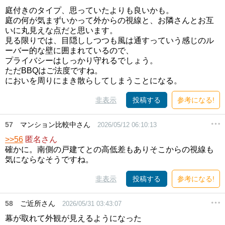
庭付きのタイプ、思っていたよりも良いかも。
庭の何が気まずいかって外からの視線と、お隣さんとお互
いに丸見えな点だと思います。
見る限りでは、目隠ししつつも風は通すっていう感じのル
ーバー的な壁に囲まれているので、
プライバシーはしっかり守れるでしょう。
ただBBQはご法度ですね。
においを周りにまき散らしてしまうことになる。
非表示
投稿する
参考になる!
57
マンション比較中さん
2026/05/12 06:10:13
>>56
匿名さん
確かに。南側の戸建てとの高低差もありそこからの視線も
気にならなそうですね。
非表示
投稿する
参考になる!
58
ご近所さん
2026/05/31 03:43:07
幕が取れて外観が見えるようになった