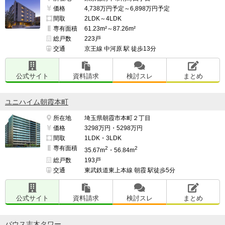
価格
4,738万円予定～6,898万円予定
間取
2LDK～4LDK
専有面積
61.23m²～87.26m²
総戸数
223戸
交通
京王線 中河原 駅 徒歩13分
公式サイト
資料請求
検討スレ
まとめ
ユニハイム朝霞本町
所在地
埼玉県朝霞市本町２丁目
価格
3298万円・5298万円
間取
1LDK・3LDK
専有面積
2
2
35.67m
・56.84m
総戸数
193戸
交通
東武鉄道東上本線 朝霞 駅徒歩5分
公式サイト
資料請求
検討スレ
まとめ
バウス志木タワー