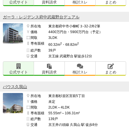
公式サイト
資料請求
検討スレ
まとめ
ガーラ・レジデンス府中武蔵野台デュアル
所在地
東京都府中市小柳町３-32-2外2筆
価格
4400万円台・5900万円台（予定）
間取
3LDK
専有面積
2
2
60.32m
・68.82m
総戸数
39戸
交通
京王線 武蔵野台 駅徒歩12分
公式サイト
資料請求
検討スレ
まとめ
バウス久我山
所在地
東京都杉並区宮前5丁目
価格
未定
間取
2LDK～4LDK
専有面積
55.55m²～106.31m²
総戸数
139戸
交通
京王井の頭線 久我山 駅 徒歩8分