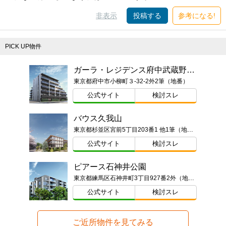
非表示
投稿する
参考になる!
PICK UP物件
ガーラ・レジデンス府中武蔵野台デュアル
東京都府中市小柳町３-32-2外2筆（地番）
公式サイト
検討スレ
バウス久我山
東京都杉並区宮前5丁目203番1 他1筆（地番）
公式サイト
検討スレ
ピアース石神井公園
東京都練馬区石神井町3丁目927番2外（地番）
公式サイト
検討スレ
ご近所物件を見てみる