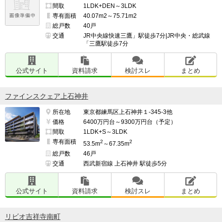
間取
1LDK+DEN～3LDK
専有面積
40.07m2～75.71m2
総戸数
40戸
交通
JR中央線快速三鷹」駅徒歩7分|JR中央・総武線
「三鷹駅徒歩7分
公式サイト
資料請求
検討スレ
まとめ
ファインスクェア上石神井
所在地
東京都練馬区上石神井１-345-3他
価格
6400万円台～9300万円台（予定）
間取
1LDK+S～3LDK
専有面積
2
2
53.5m
～67.35m
総戸数
46戸
交通
西武新宿線 上石神井 駅徒歩5分
公式サイト
資料請求
検討スレ
まとめ
リビオ吉祥寺南町