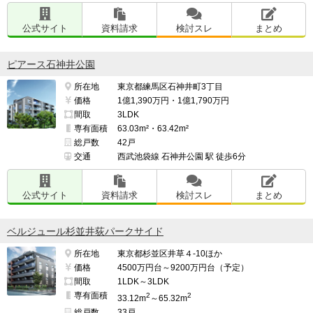
公式サイト
資料請求
検討スレ
まとめ
ピアース石神井公園
所在地
東京都練馬区石神井町3丁目
価格
1億1,390万円・1億1,790万円
間取
3LDK
専有面積
63.03m²・63.42m²
総戸数
42戸
交通
西武池袋線 石神井公園 駅 徒歩6分
公式サイト
資料請求
検討スレ
まとめ
ベルジュール杉並井荻パークサイド
所在地
東京都杉並区井草４-10ほか
価格
4500万円台～9200万円台（予定）
間取
1LDK～3LDK
専有面積
2
2
33.12m
～65.32m
総戸数
33戸