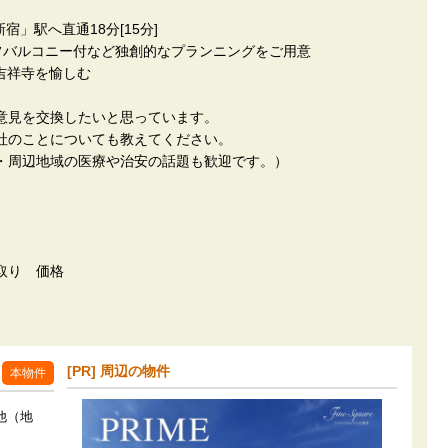
宿」駅へ直通18分[15分]
フバルコニー付など独創的なプランニングをご用意
吉祥寺を愉しむ
意見を交換したいと思っています。
社のことについても教えてください。
・周辺地域の医療や治安の話題も歓迎です。）
取り 価格
[PR] 周辺の物件
本物件
1他（地