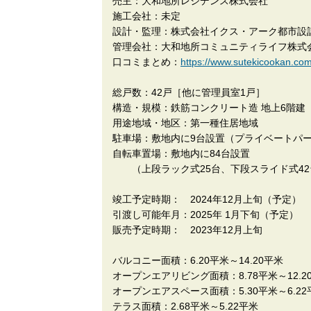
売主：大和地所レジデンス株式会社
施工会社：未定
設計・監理：株式会社イクス・アーク都市設
管理会社：大和地所コミュニティライフ株式
口コミまとめ：
https://www.sutekicook
総戸数：42戸［他に管理員室1戸］
構造・規模：鉄筋コンクリート造 地上6階建
用途地域・地区：第一種住居地域
駐車場：敷地内に9台設置（プライベートパー
自転車置場：敷地内に84台設置
（上段ラック式25台、下段スライド式42
竣工予定時期： 2024年12月上旬（予定）
引渡し可能年月：2025年 1月下旬（予定）
販売予定時期： 2023年12月上旬
バルコニー面積：6.20平米～14.20平米
オープンエアリビング面積：8.78平米～12.2
オープンエアスペース面積：5.30平米～6.22
テラス面積：2.68平米～5.22平米