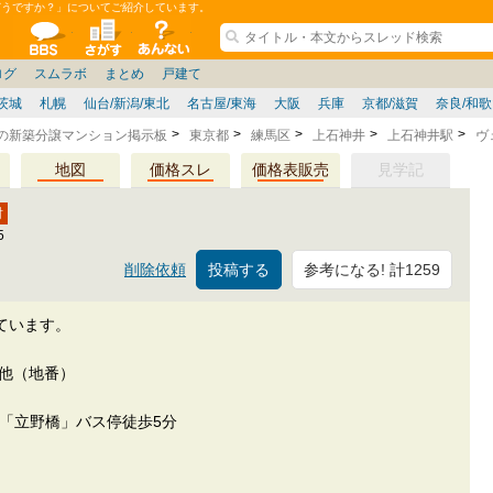
どうですか？」についてご紹介しています。
ションコミュニティ
全掲示板
物件検索
サイトについて
ョン管理
記
ション質問
阪府
その他
家具
名古屋/東海
兵庫県
ニュース
ノウハウ
住宅質問
福岡県
大阪/兵庫/京都/関西
個人取引
東京都
管理会社/組合
政治
神奈川県
中国/四国/九州/沖縄
譲渡
防犯/防災/防音
埼玉県
ミクル
千葉県
使い方/練習
リフォーム
お知らせ
中古マン
ログ
スムラボ
まとめ
戸建て
茨城
札幌
仙台/新潟/東北
名古屋/東海
大阪
兵庫
京都/滋賀
奈良/和
区の新築分譲マンション掲示板
東京都
練馬区
上石神井
上石神井駅
ヴ
地図
価格スレ
価格表販売
見学記
5
参考になる! 計1259
削除依頼
ています。
1他（地番）
「立野橋」バス停徒歩5分