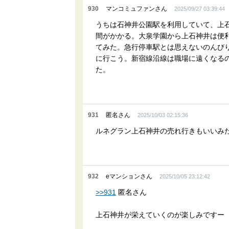
930
マンコミュファンさん
2025/09/27 03:39:44
うちは石神井公園駅を利用していて、上
間がかかる。大泉学園から上石神井は便
てみた。急行停車駅とは思えないのんび
に行こう。新宿線沿線は職場に遠くなる
た。
931
匿名さん
2025/10/03 02:15:36
ルネグラン上石神井の売れ行きもいいみ
932
eマンションさん
2025/10/05 23:12:42
>>931
匿名さん
上石神井が栄えていくのが楽しみですー