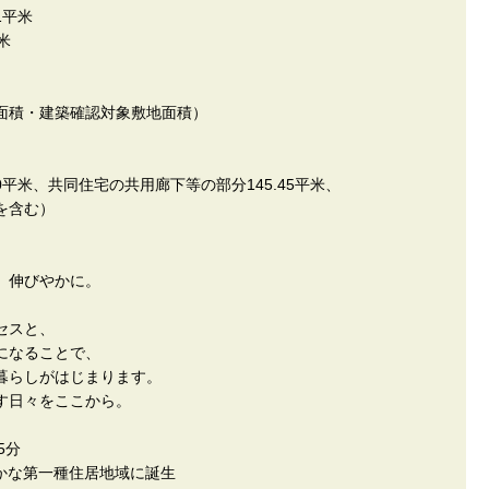
1平米
米
予定面積・建築確認対象敷地面積）
、共同住宅の共用廊下等の部分145.45平米、
を含む）
、伸びやかに。
セスと、
になることで、
暮らしがはじまります。
す日々をここから。
5分
やかな第一種住居地域に誕生