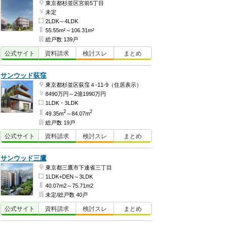
東京都杉並区宮前5丁目
未定
2LDK～4LDK
55.55m²～106.31m²
総戸数 139戸
公式
サイト
資料
請求
検討
スレ
まとめ
サンウッド荻窪
東京都杉並区荻窪４-11-9（住居表示）
8490万円～2億1990万円
1LDK・3LDK
2
2
49.35m
～84.07m
総戸数 19戸
公式
サイト
資料
請求
検討
スレ
まとめ
サンウッド三鷹
東京都三鷹市下連雀三丁目
1LDK+DEN～3LDK
40.07m2～75.71m2
未定/総戸数 40戸
公式
サイト
資料
請求
検討
スレ
まとめ