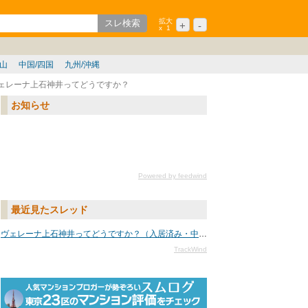
拡大
+
-
x
1
ション
シニア
歌山
中国/四国
九州/沖縄
ェレーナ上石神井ってどうですか？
お知らせ
Powered by feedwind
最近見たスレッド
ヴェレーナ上石神井ってどうですか？（入居済み・中古・賃貸）
TrackWind
txtURL[n]