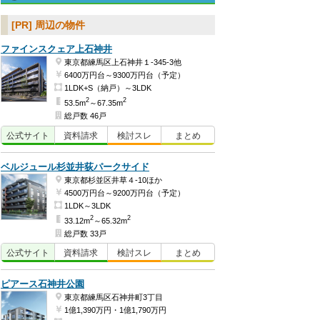
[PR] 周辺の物件
ファインスクェア上石神井
東京都練馬区上石神井１-345-3他
6400万円台～9300万円台（予定）
1LDK+S（納戸）～3LDK
2
2
53.5m
～67.35m
総戸数 46戸
公式
サイト
資料
請求
検討
スレ
まとめ
ベルジュール杉並井荻パークサイド
東京都杉並区井草４-10ほか
4500万円台～9200万円台（予定）
1LDK～3LDK
2
2
33.12m
～65.32m
総戸数 33戸
公式
サイト
資料
請求
検討
スレ
まとめ
ピアース石神井公園
東京都練馬区石神井町3丁目
1億1,390万円・1億1,790万円