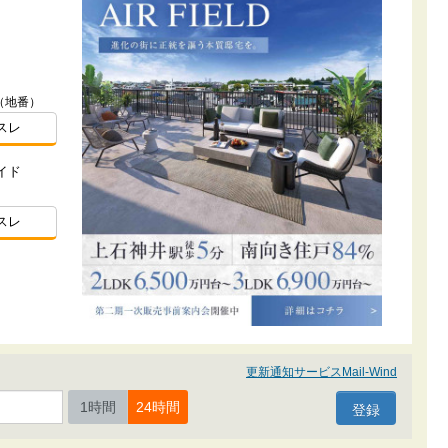
（地番）
スレ
イド
スレ
更新通知サービスMail-Wind
1時間
24時間