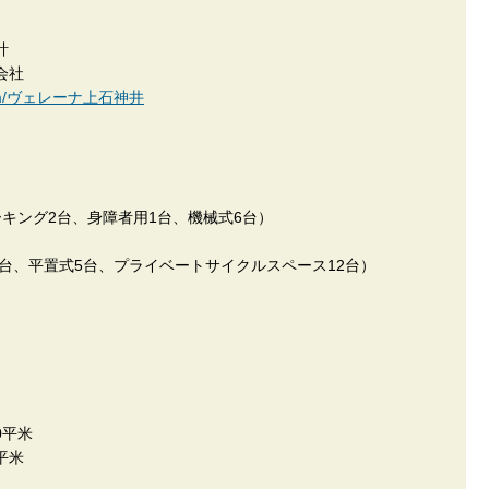
計
会社
an.com/ヴェレーナ上石神井
キング2台、身障者用1台、機械式6台）
台、平置式5台、プライベートサイクルスペース12台）
0平米
平米