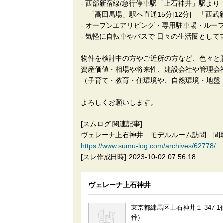
- 西部新宿線/急行停車駅「上石神井」駅より
「高田馬場」駅へ直通15分[12分] 「西武新
- オープンエアリビング・専用駐車場・ルー
- 気軽に自転車やバスで 日々の生活圏として
物件を検討中の方やご近所の方など、色々と
資産価値・相場や将来性、建設会社や管理会
（子育て・教育・住環境や、自然環境・地盤
よろしくお願いします。
[スムログ 関連記事]
ヴェレーナ上石神井 モデルルーム訪問 間
https://www.sumu-log.com/archives/62778/
[スレ作成日時]
2023-10-02 07:56:18
ヴェレーナ上石神井
東京都練馬区上石神井１-347-
番）