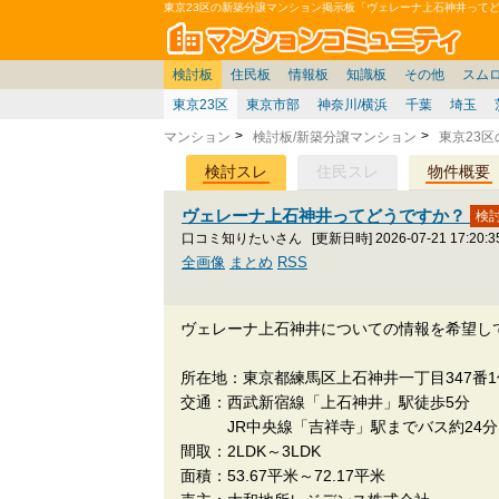
東京23区の新築分譲マンション掲示板「ヴェレーナ上石神井って
マン
東京
価格表
住宅ローン
雑談
お便り返し
関東
東京都
注文住宅
神奈川
賃貸
中部
スムログ出張所
神奈川県
建売住宅
デベ/ゼネコン
座談会/対談
移住相談
近畿
埼玉/千葉/関東
千葉県
北海道
戸建質問
リゾート
暮らしやすさ評価
ブロガーの本音
マンション雑談
埼玉県
東北
札幌/東北/北陸/信越
住宅設備
広告
中国
愛知県
バトル
九州
マンシ
見学
マン
大
検討板
住民板
情報板
知識板
その他
スム
東京23区
東京市部
神奈川/横浜
千葉
埼玉
マンション
検討板/新築分譲マンション
東京23
検討スレ
住民スレ
物件概要
ヴェレーナ上石神井ってどうですか？
口コミ知りたいさん
[更新日時] 2026-07-21 17:20:3
全画像
まとめ
RSS
ヴェレーナ上石神井についての情報を希望し
所在地：東京都練馬区上石神井一丁目347番
交通：西武新宿線「上石神井」駅徒歩5分
JR中央線「吉祥寺」駅までバス約24分
間取：2LDK～3LDK
面積：53.67平米～72.17平米