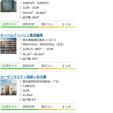
3298万円・5298万円
1LDK・3LDK
2
2
35.67m
・56.84m
総戸数 193戸
公式
サイト
資料
請求
検討
スレ
まとめ
オーベルアーバンツ東武練馬
東京都板橋区徳丸３-117-2
5900万円台～8900万円台（予定）
1LDK+S（納戸）～3LDK
2
2
42.3m
～66.26m
総戸数 33戸
公式
サイト
資料
請求
検討
スレ
まとめ
カーサソサエティ祖師ヶ谷大蔵
東京都世田谷区祖師谷一丁目
7,880万円
3LDK
61.45m²
総戸数 6戸
公式
サイト
資料
請求
検討
スレ
まとめ