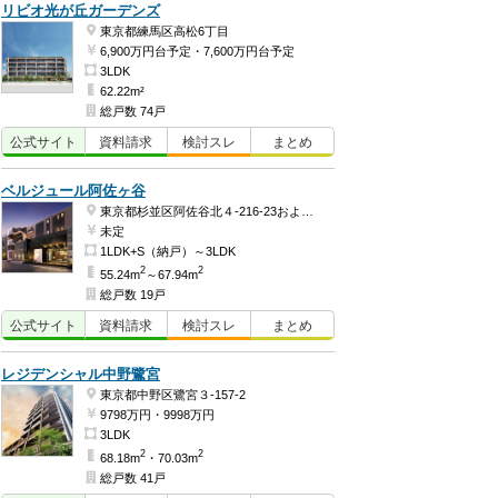
リビオ光が丘ガーデンズ
東京都練馬区高松6丁目
6,900万円台予定・7,600万円台予定
3LDK
62.22m²
総戸数 74戸
公式
サイト
資料
請求
検討
スレ
まとめ
ベルジュール阿佐ヶ谷
東京都杉並区阿佐谷北４-216-23および同番2
未定
1LDK+S（納戸）～3LDK
2
2
55.24m
～67.94m
総戸数 19戸
公式
サイト
資料
請求
検討
スレ
まとめ
レジデンシャル中野鷺宮
東京都中野区鷺宮３-157-2
9798万円・9998万円
3LDK
2
2
68.18m
・70.03m
総戸数 41戸