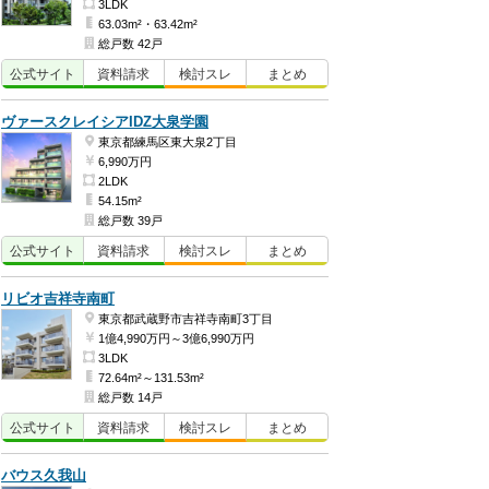
3LDK
63.03m²・63.42m²
総戸数 42戸
公式
サイト
資料
請求
検討
スレ
まとめ
ヴァースクレイシアIDZ大泉学園
東京都練馬区東大泉2丁目
6,990万円
2LDK
54.15m²
総戸数 39戸
公式
サイト
資料
請求
検討
スレ
まとめ
リビオ吉祥寺南町
東京都武蔵野市吉祥寺南町3丁目
1億4,990万円～3億6,990万円
3LDK
72.64m²～131.53m²
総戸数 14戸
公式
サイト
資料
請求
検討
スレ
まとめ
バウス久我山