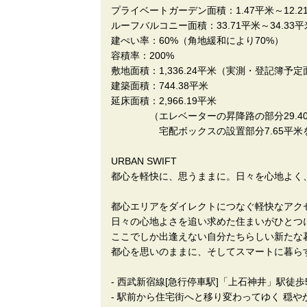
プライベートガーデン面積：1.47平米～12.2
ルーフバルコニー面積：33.71平米～34.33平
建ぺい率：60%（角地緩和により70%）
容積率：200%
敷地面積：1,336.24平米（実測・登記簿
建築面積：744.38平米
延床面積：2,966.19平米
（エレベーターの昇降路の部分29.40平米
宅配ボックスの設置部分7.65平米
URBAN SWIFT
都心を軽快に、思うままに。日々を心地よく
都心エリアをダイレクトにつなぐ軽快なアク
日々の心地よさを追い求めた住まいがひとつ
ここでしか出逢えない自分たちらしい新たな
都心を思いのままに、そしてスマートに暮ら
- 西武新宿線[急行停車駅]「上石神井」駅徒歩
- 駅前から住宅街へと移り変わってゆく 穏