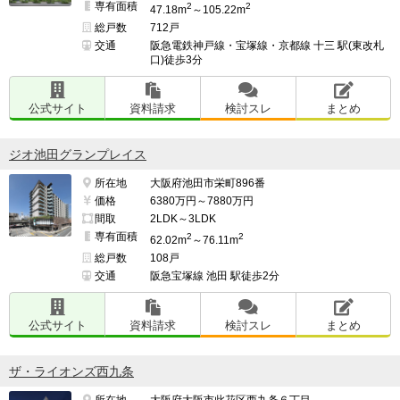
専有面積
2
2
47.18m
～105.22m
総戸数
712戸
交通
阪急電鉄神戸線・宝塚線・京都線 十三 駅(東改札
口)徒歩3分
公式サイト
資料請求
検討スレ
まとめ
ジオ池田グランプレイス
所在地
大阪府池田市栄町896番
価格
6380万円～7880万円
間取
2LDK～3LDK
専有面積
2
2
62.02m
～76.11m
総戸数
108戸
交通
阪急宝塚線 池田 駅徒歩2分
公式サイト
資料請求
検討スレ
まとめ
ザ・ライオンズ西九条
所在地
大阪府大阪市此花区西九条６丁目