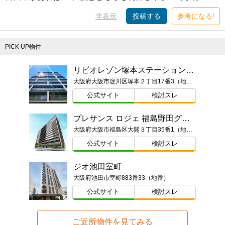
非表示
投稿する
参考になる!
PICK UP物件
リビオレゾン塚本ステーションプレミア
大阪府大阪市淀川区塚本２丁目17番3（地番）
公式サイト
検討スレ
プレサンス ロジェ 福島野田グランアリーナ
大阪府大阪市福島区大開３丁目35番1（地番）
公式サイト
検討スレ
ジオ池田室町
大阪府池田市室町883番33（地番）
公式サイト
検討スレ
ご近所物件を見てみる