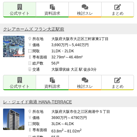
公式サイト
資料請求
検討スレ
まとめ
クレアホームズ フラン大正駅前
所在地
大阪府大阪市大正区三軒家東1丁目
価格
3,690万円～5,440万円
間取
1LDK・2LDK
専有面積
32.79m²～46.48m²
総戸数
56戸
交通
大阪環状線 大正 駅 徒歩3分
公式サイト
資料請求
検討スレ
まとめ
レ・ジェイド南港 HANA-TERRACE
所在地
大阪府大阪市住之江区南港中５丁目
価格
3690万円～4790万円
間取
3LDK～4LDK
専有面積
2
2
63.8m
～81.02m