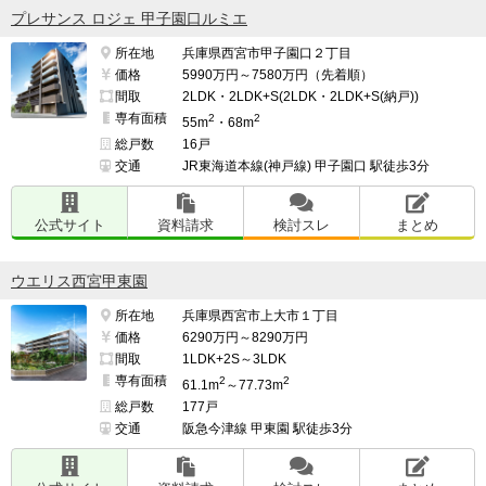
プレサンス ロジェ 甲子園口ルミエ
所在地
兵庫県西宮市甲子園口２丁目
価格
5990万円～7580万円（先着順）
間取
2LDK・2LDK+S(2LDK・2LDK+S(納戸))
専有面積
2
2
55m
・68m
総戸数
16戸
交通
JR東海道本線(神戸線) 甲子園口 駅徒歩3分
公式サイト
資料請求
検討スレ
まとめ
ウエリス西宮甲東園
所在地
兵庫県西宮市上大市１丁目
価格
6290万円～8290万円
間取
1LDK+2S～3LDK
専有面積
2
2
61.1m
～77.73m
総戸数
177戸
交通
阪急今津線 甲東園 駅徒歩3分