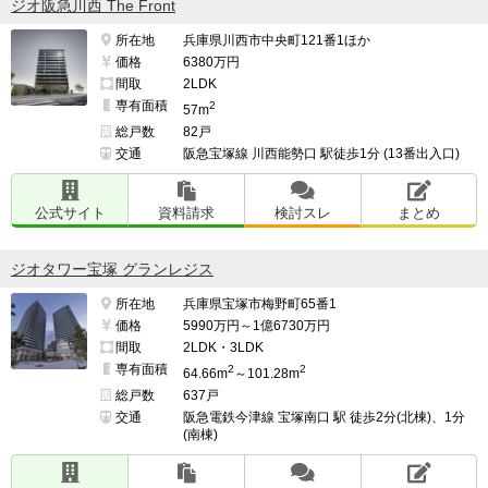
ジオ阪急川西 The Front
所在地
兵庫県川西市中央町121番1ほか
価格
6380万円
間取
2LDK
専有面積
2
57m
総戸数
82戸
交通
阪急宝塚線 川西能勢口 駅徒歩1分 (13番出入口)
公式サイト
資料請求
検討スレ
まとめ
ジオタワー宝塚 グランレジス
所在地
兵庫県宝塚市梅野町65番1
価格
5990万円～1億6730万円
間取
2LDK・3LDK
専有面積
2
2
64.66m
～101.28m
総戸数
637戸
交通
阪急電鉄今津線 宝塚南口 駅 徒歩2分(北棟)、1分
(南棟)