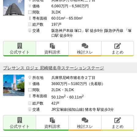
価格
6,080万円・6,580万円
間取
3LDK
専有面積
60.01m²・65.00m²
総戸数
197戸
交通
阪急神戸本線 塚口」駅 徒歩9分 |阪急伊丹線 「塚
口駅 徒歩9分
公式サイト
資料請求
検討スレ
まとめ
プレサンス ロジェ 尼崎猪名寺ステーションステージ
所在地
兵庫県尼崎市猪名寺２丁目
価格
3690万円～5180万円（先着順）
間取
2LDK・3LDK
専有面積
2
2
50.12m
・60.11m
総戸数
42戸
交通
JR宝塚線(福知山線) 猪名寺 駅徒歩3分
公式サイト
資料請求
検討スレ
まとめ