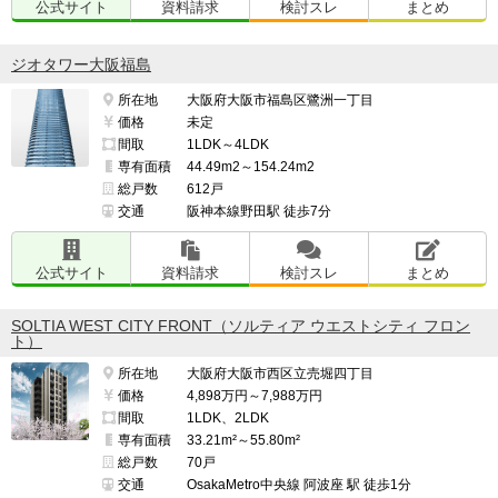
公式サイト
資料請求
検討スレ
まとめ
ジオタワー大阪福島
所在地
大阪府大阪市福島区鷺洲一丁目
価格
未定
間取
1LDK～4LDK
専有面積
44.49m2～154.24m2
総戸数
612戸
交通
阪神本線野田駅 徒歩7分
公式サイト
資料請求
検討スレ
まとめ
SOLTIA WEST CITY FRONT（ソルティア ウエストシティ フロン
ト）
所在地
大阪府大阪市西区立売堀四丁目
価格
4,898万円～7,988万円
間取
1LDK、2LDK
専有面積
33.21m²～55.80m²
総戸数
70戸
交通
OsakaMetro中央線 阿波座 駅 徒歩1分