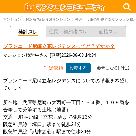
マンション
検討板/新築分譲マンション
神戸・兵庫の新築分譲マンション掲
住民・契約者スレ
価格スレ
検討スレ
ブランニード尼崎立花レジデンスってどうですか？
マンション検討中さん
[更新]2026-08-03 14:34
削除依頼
投稿する
参考になる! 計12
ブランニード尼崎立花レジデンスについての情報を希望し
ています。
所在地：兵庫県尼崎市大西町一丁目１９４番、１９９番を
合筆して分筆する土地（地番）
交通：JR神戸線「立花」駅まで徒歩13分
阪急神戸線「塚口」駅まで徒歩24分
阪急神戸線「武庫之荘」駅まで徒歩24分