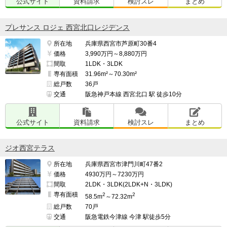
公式サイト
資料請求
検討スレ
まとめ
プレサンス ロジェ 西宮北口レジデンス
所在地
兵庫県西宮市芦原町30番4
価格
3,990万円～8,880万円
間取
1LDK・3LDK
専有面積
31.96m²～70.30m²
総戸数
36戸
交通
阪急神戸本線 西宮北口 駅 徒歩10分
公式サイト
資料請求
検討スレ
まとめ
ジオ西宮テラス
所在地
兵庫県西宮市津門川町47番2
価格
4930万円～7230万円
間取
2LDK・3LDK(2LDK+N・3LDK)
専有面積
2
2
58.5m
～72.32m
総戸数
70戸
交通
阪急電鉄今津線 今津 駅徒歩5分