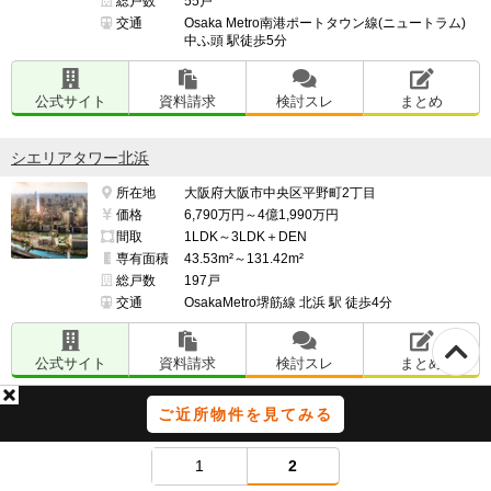
総戸数
55戸
交通
Osaka Metro南港ポートタウン線(ニュートラム)
中ふ頭 駅徒歩5分
公式サイト
資料請求
検討スレ
まとめ
シエリアタワー北浜
所在地
大阪府大阪市中央区平野町2丁目
価格
6,790万円～4億1,990万円
間取
1LDK～3LDK＋DEN
専有面積
43.53m²～131.42m²
総戸数
197戸
交通
OsakaMetro堺筋線 北浜 駅 徒歩4分
公式サイト
資料請求
検討スレ
まとめ
ご近所物件を見てみる
1
2