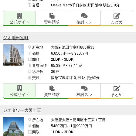
交通
Osaka Metro千日前線 野田阪神 駅徒歩9分
公式サイト
資料請求
検討スレ
まとめ
ジオ池田室町
所在地
大阪府池田市室町883番33
価格
6,650万円～8,980万円
間取
2LDK・3LDK
専有面積
65.38m²・78.44m²
総戸数
36戸
交通
阪急宝塚本線 池田 駅 徒歩2分
公式サイト
資料請求
検討スレ
まとめ
ジオタワー大阪十三
所在地
大阪府大阪市淀川区十三東１丁目
価格
5480万円～1億9980万円
間取
1LDK～3LDK