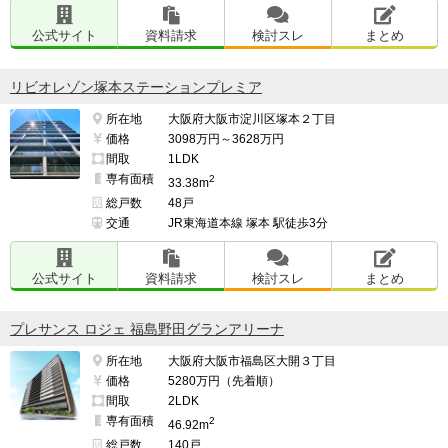
公式サイト
資料請求
検討スレ
まとめ
リビオレゾン塚本ステーションプレミア
所在地
大阪府大阪市淀川区塚本２丁目
価格
3098万円～3628万円
間取
1LDK
専有面積
2
33.38m
総戸数
48戸
交通
JR東海道本線 塚本 駅徒歩3分
公式サイト
資料請求
検討スレ
まとめ
プレサンス ロジェ 福島野田グランアリーナ
所在地
大阪府大阪市福島区大開３丁目
価格
5280万円（先着順）
間取
2LDK
専有面積
2
46.92m
総戸数
140戸