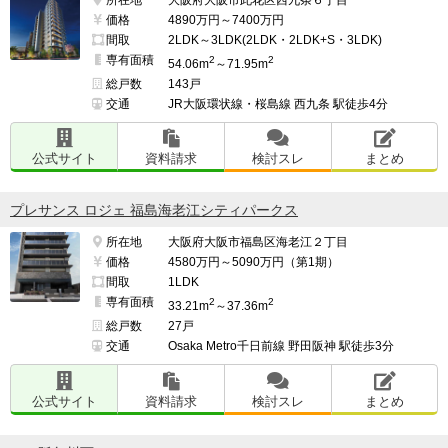
価格
4890万円～7400万円
間取
2LDK～3LDK(2LDK・2LDK+S・3LDK)
専有面積
2
2
54.06m
～71.95m
総戸数
143戸
交通
JR大阪環状線・桜島線 西九条 駅徒歩4分
公式サイト
資料請求
検討スレ
まとめ
プレサンス ロジェ 福島海老江シティパークス
所在地
大阪府大阪市福島区海老江２丁目
価格
4580万円～5090万円（第1期）
間取
1LDK
専有面積
2
2
33.21m
～37.36m
総戸数
27戸
交通
Osaka Metro千日前線 野田阪神 駅徒歩3分
公式サイト
資料請求
検討スレ
まとめ