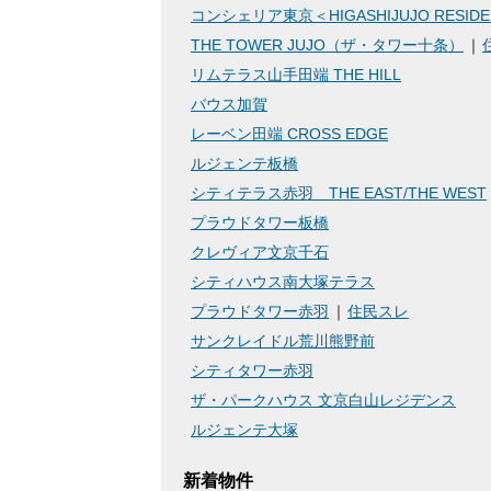
コンシェリア東京＜HIGASHIJUJO RESID
THE TOWER JUJO（ザ・タワー十条）
リムテラス山手田端 THE HILL
バウス加賀
レーベン田端 CROSS EDGE
ルジェンテ板橋
シティテラス赤羽 THE EAST/THE WEST
プラウドタワー板橋
クレヴィア文京千石
シティハウス南大塚テラス
プラウドタワー赤羽
住民スレ
サンクレイドル荒川熊野前
シティタワー赤羽
ザ・パークハウス 文京白山レジデンス
ルジェンテ大塚
新着物件