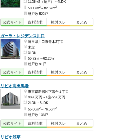
1LDK+S（納戸）～4LDK
2
2
59.17m
～82.67m
総戸数 522戸
公式
サイト
資料
請求
検討
スレ
まとめ
ガーラ・レジデンス川口
埼玉県川口市青木2丁目
未定
3LDK
55.72㎡～62.23㎡
総戸数 91戸
公式
サイト
資料
請求
検討
スレ
まとめ
リビオ高田馬場
東京都新宿区下落合１丁目
9890万円～1億7290万円
2LDK・3LDK
2
2
55.08m
～76.56m
総戸数 133戸
公式
サイト
資料
請求
検討
スレ
まとめ
リビオ浅草