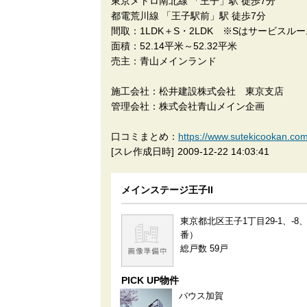
東京メトロ南北線 「王子」駅 徒歩7分
都電荒川線 「王子駅前」駅 徒歩7分
間取：1LDK＋S・2LDK ※Sはサービスル
面積：52.14平米～52.32平米
売主：青山メインランド
施工会社：松井建設株式会社 東京支店
管理会社：株式会社青山メイン企画
口コミまとめ：
https://www.sutekicook
[スレ作成日時]
2009-12-22 14:03:41
メインステージ王子II
東京都北区王子1丁目29-1、-8、
番）
総戸数 59戸
PICK UP物件
バウス加賀