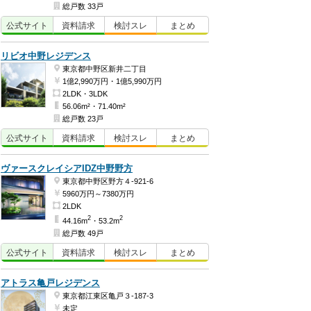
総戸数 33戸
公式
サイト
資料
請求
検討
スレ
まとめ
リビオ中野レジデンス
東京都中野区新井二丁目
1億2,990万円・1億5,990万円
2LDK・3LDK
56.06m²・71.40m²
総戸数 23戸
公式
サイト
資料
請求
検討
スレ
まとめ
ヴァースクレイシアIDZ中野野方
東京都中野区野方４-921-6
5960万円～7380万円
2LDK
2
2
44.16m
・53.2m
総戸数 49戸
公式
サイト
資料
請求
検討
スレ
まとめ
アトラス亀戸レジデンス
東京都江東区亀戸３-187-3
未定