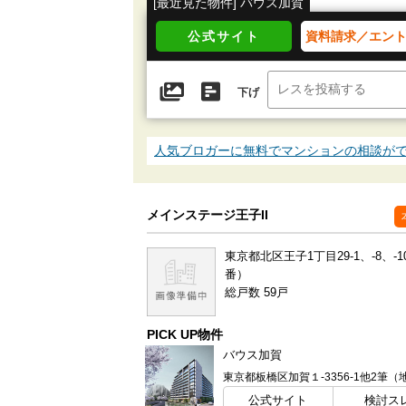
[最近見た物件] バウス加賀
公式サイト
資料請求／エン
下げ
人気ブロガーに無料でマンションの相談が
メインステージ王子II
東京都北区王子1丁目29-1、-8、-1
番）
総戸数 59戸
PICK UP物件
バウス加賀
公式サイト
検討ス