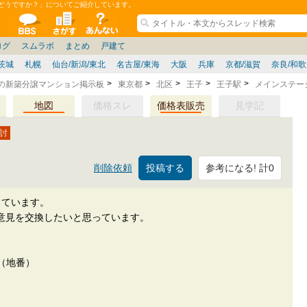
てどうですか？」についてご紹介しています。
ションコミュニティ
全掲示板
物件検索
サイトについて
ョン管理
記
ション質問
阪府
その他
家具
名古屋/東海
兵庫県
ニュース
ノウハウ
住宅質問
福岡県
大阪/兵庫/京都/関西
個人取引
東京都
管理会社/組合
政治
神奈川県
中国/四国/九州/沖縄
譲渡
防犯/防災/防音
埼玉県
ミクル
千葉県
使い方/練習
リフォーム
お知らせ
中古マン
ログ
スムラボ
まとめ
戸建て
茨城
札幌
仙台/新潟/東北
名古屋/東海
大阪
兵庫
京都/滋賀
奈良/和
区の新築分譲マンション掲示板
東京都
北区
王子
王子駅
メインステー
地図
価格スレ
価格表販売
見学記
参考になる! 計0
削除依頼
しています。
意見を交換したいと思っています。
0（地番）