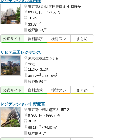
レジデンシャル高円寺
東京都杉並区高円寺南４-4-13ほか
6998万円・7598万円
1LDK
2
33.37m
総戸数 23戸
公式
サイト
資料
請求
検討
スレ
まとめ
リビオ三田レジデンス
東京都港区芝５丁目
未定
1LDK～3LDK
2
2
40.12m
～73.18m
総戸数 50戸
公式
サイト
資料
請求
検討
スレ
まとめ
レジデンシャル中野鷺宮
東京都中野区鷺宮３-157-2
9798万円・9998万円
3LDK
2
2
68.18m
・70.03m
総戸数 41戸