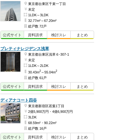
東京都台東区千束一丁目
未定
1LDK～3LDK
32.77m²～67.20m²
総戸数 72戸
公式
サイト
資料
請求
検討
スレ
まとめ
プレティナレジデンス浅草
東京都台東区浅草６-307-1
未定
1LDK～2LDK
2
2
30.43m
～55.04m
総戸数 61戸
公式
サイト
資料
請求
検討
スレ
まとめ
ディアナコート四谷
東京都新宿区若葉1丁目
2億5,900万円・4億6,900万円
3LDK
68.59m²・90.22m²
総戸数 16戸
公式
サイト
資料
請求
検討
スレ
まとめ