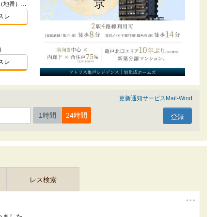
東京都板橋区加賀１-3356-1他2筆（地番）ほか
スレ
）
スレ
更新通知サービスMail-Wind
1時間
24時間
レス検索
いました。