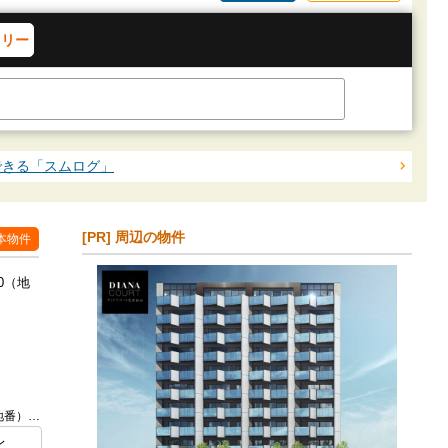
トリー
できる「スムログ」
[PR] 周辺の物件
本物件
0（地
東京都板橋区加賀１-3356-1他2筆（地番）ほか
レ