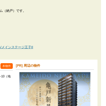
ーム（納戸）です。
an.com/メインステージ王子II
[PR] 周辺の物件
本物件
-10（地