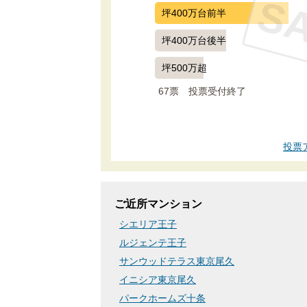
S
坪400万台前半
坪400万台後半
坪500万超
67票　
投票受付終了
投票
ご近所マンション
シエリア王子
ルジェンテ王子
サンウッドテラス東京尾久
イニシア東京尾久
パークホームズ十条