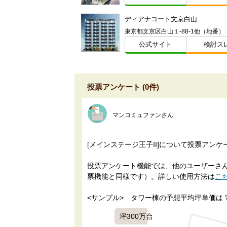
ディアナコート文京白山
東京都文京区白山１-88-1他（地番）
公式サイト
検討ス
投票アンケート (0件)
マンコミュファンさん
[メインステージ王子II]について投票アン
投票アンケート機能では、他のユーザーさんに
票機能と同様です）。詳しい使用方法は
こ
<サンプル>　タワー棟の予想平均坪単価は
坪300万台