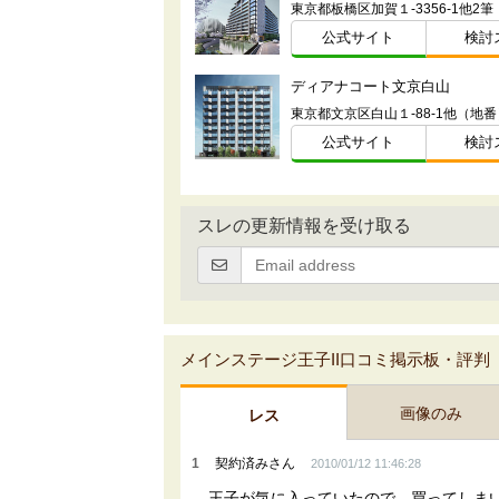
公式サイト
検討
ディアナコート文京白山
東京都文京区白山１-88-1他（地番
公式サイト
検討
スレの更新情報を受け取る
メインステージ王子II口コミ掲示板・評判
画像のみ
レス
1
契約済みさん
2010/01/12 11:46:28
王子が気に入っていたので、買ってしま