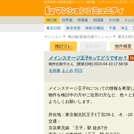
東京23区の新築分譲マンション掲示板「メインステージ王子IIっ
マン
東京
価格表
住宅ローン
雑談
お便り返し
関東
東京都
注文住宅
神奈川
賃貸
中部
スムログ出張所
神奈川県
建売住宅
デベ/ゼネコン
座談会/対談
移住相談
近畿
埼玉/千葉/関東
千葉県
北海道
戸建質問
リゾート
暮らしやすさ評価
ブロガーの本音
マンション雑談
埼玉県
東北
札幌/東北/北陸/信越
住宅設備
広告
中国
愛知県
バトル
九州
マンシ
見学
マン
大
検討板
住民板
情報板
知識板
その他
スム
東京23区
東京市部
神奈川/横浜
千葉
埼玉
マンション
検討板/新築分譲マンション
東京23
検討スレ
住民スレ
物件概要
メインステージ王子IIってどうですか？
物件比較中さん
[更新日時] 2015-04-10 17:58:50
全画像
まとめ
RSS
メインステージ王子IIについての情報を希望
物件を検討中の方やご近所の方など、色々と
よろしくお願いします。
所在地：東京都北区王子1丁目29-1、-8、-1
交通：
京浜東北線 「王子」駅 徒歩7分