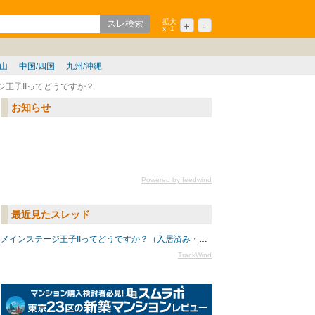
拡大
+
-
x
1
ション
シニア
歌山
中国/四国
九州/沖縄
ジ王子IIってどうですか？
お知らせ
Powered by feedwind
最近見たスレッド
メインステージ王子IIってどうですか？（入居済み・中古・賃貸）
TrackWind
txtURL[n]