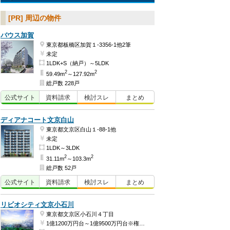
[PR] 周辺の物件
バウス加賀
東京都板橋区加賀１-3356-1他2筆
未定
1LDK+S（納戸）～5LDK
2
2
59.49m
～127.92m
総戸数 228戸
公式
サイト
資料
請求
検討
スレ
まとめ
ディアナコート文京白山
東京都文京区白山１-88-1他
未定
1LDK～3LDK
2
2
31.11m
～103.3m
総戸数 52戸
公式
サイト
資料
請求
検討
スレ
まとめ
リビオシティ文京小石川
東京都文京区小石川４丁目
1億1200万円台～1億9500万円台※権利金含む（予定）