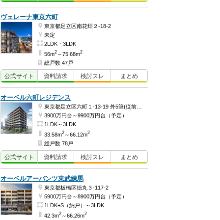
ヴェレーナ東京六町
東京都足立区南花畑２-18-2
未定
2LDK・3LDK
2
2
56m
～75.68m
総戸数 47戸
公式
サイト
資料
請求
検討
スレ
まとめ
オーベル六町レジデンス
東京都足立区六町１-13-19 外5筆(従前地番)ほか
3900万円台～9900万円台（予定）
1LDK～3LDK
2
2
33.58m
～66.12m
総戸数 78戸
公式
サイト
資料
請求
検討
スレ
まとめ
オーベルアーバンツ東武練馬
東京都板橋区徳丸３-117-2
5900万円台～8900万円台（予定）
1LDK+S（納戸）～3LDK
2
2
42.3m
～66.26m