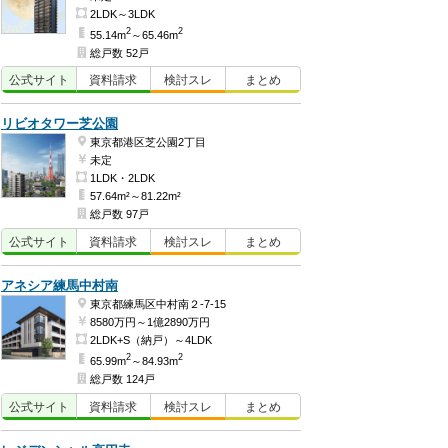
2LDK～3LDK
2
2
55.14m
～65.46m
総戸数 52戸
公式
サイト
資料
請求
検討
スレ
まとめ
リビオタワー芝公園
東京都港区芝公園2丁目
未定
1LDK・2LDK
57.64m²～81.22m²
総戸数 97戸
公式
サイト
資料
請求
検討
スレ
まとめ
アネシア練馬中村南
東京都練馬区中村南２-7-15
8580万円～1億2890万円
2LDK+S（納戸）～4LDK
2
2
65.99m
～84.93m
総戸数 124戸
公式
サイト
資料
請求
検討
スレ
まとめ