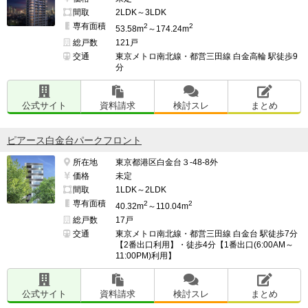
間取
2LDK～3LDK
専有面積
2
2
53.58m
～174.24m
総戸数
121戸
交通
東京メトロ南北線・都営三田線 白金高輪 駅徒歩9
分
公式サイト
資料請求
検討スレ
まとめ
ピアース白金台パークフロント
所在地
東京都港区白金台３-48-8外
価格
未定
間取
1LDK～2LDK
専有面積
2
2
40.32m
～110.04m
総戸数
17戸
交通
東京メトロ南北線・都営三田線 白金台 駅徒歩7分
【2番出口利用】・徒歩4分【1番出口(6:00AM～
11:00PM)利用】
公式サイト
資料請求
検討スレ
まとめ