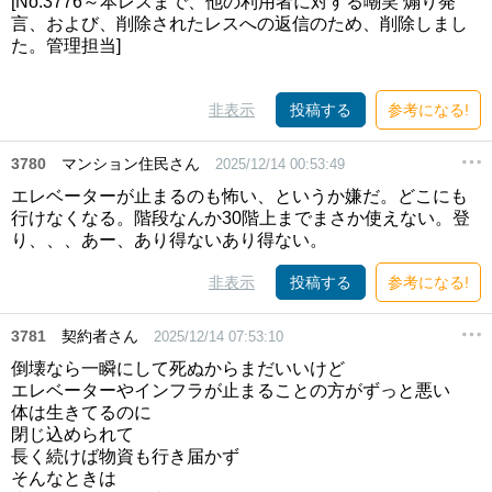
[No.3776～本レスまで、他の利用者に対する嘲笑 煽り発
言、および、削除されたレスへの返信のため、削除しまし
た。管理担当]
非表示
投稿する
参考になる!
3780
マンション住民さん
2025/12/14 00:53:49
エレベーターが止まるのも怖い、というか嫌だ。どこにも
行けなくなる。階段なんか30階上までまさか使えない。登
り、、、あー、あり得ないあり得ない。
非表示
投稿する
参考になる!
3781
契約者さん
2025/12/14 07:53:10
倒壊なら一瞬にして死ぬからまだいいけど
エレベーターやインフラが止まることの方がずっと悪い
体は生きてるのに
閉じ込められて
長く続けば物資も行き届かず
そんなときは