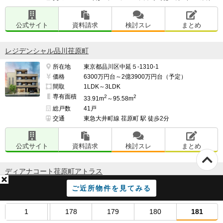
公式サイト
資料請求
検討スレ
まとめ
レジデンシャル品川荏原町
所在地
東京都品川区中延５-1310-1
価格
6300万円台～2億3900万円台（予定）
間取
1LDK～3LDK
専有面積
2
2
33.91m
～95.58m
総戸数
41戸
交通
東急大井町線 荏原町 駅 徒歩2分
公式サイト
資料請求
検討スレ
まとめ
ディアナコート荏原町アトラス
所在地
東京都大田区北馬込1丁目
ご近所物件を見てみる
価格
未定
間取
2LDK～3LDK
1
178
179
180
181
専有面積
53.07m²～77.86m²