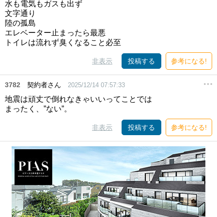
水も電気もガスも出ず
文字通り
陸の孤島
エレベーター止まったら最悪
トイレは流れず臭くなること必至
非表示
投稿する
参考になる!
3782
契約者さん
2025/12/14 07:57:33
地震は頑丈で倒れなきゃいいってことでは
まったく、”ない”。
非表示
投稿する
参考になる!