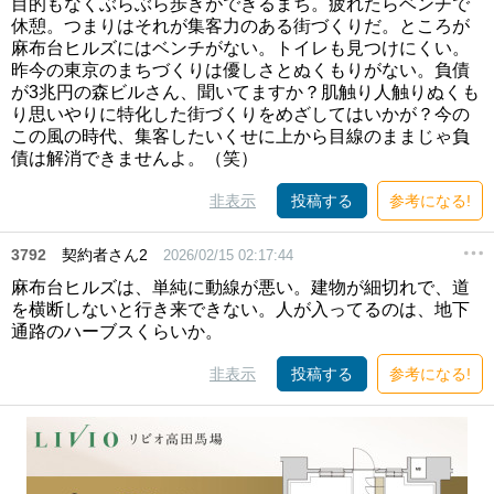
目的もなくぶらぶら歩きができるまち。疲れたらベンチで
休憩。つまりはそれが集客力のある街づくりだ。ところが
麻布台ヒルズにはベンチがない。トイレも見つけにくい。
昨今の東京のまちづくりは優しさとぬくもりがない。負債
が3兆円の森ビルさん、聞いてますか？肌触り人触りぬくも
り思いやりに特化した街づくりをめざしてはいかが？今の
この風の時代、集客したいくせに上から目線のままじゃ負
債は解消できませんよ。（笑）
非表示
投稿する
参考になる!
3792
契約者さん2
2026/02/15 02:17:44
麻布台ヒルズは、単純に動線が悪い。建物が細切れで、道
を横断しないと行き来できない。人が入ってるのは、地下
通路のハーブスくらいか。
非表示
投稿する
参考になる!