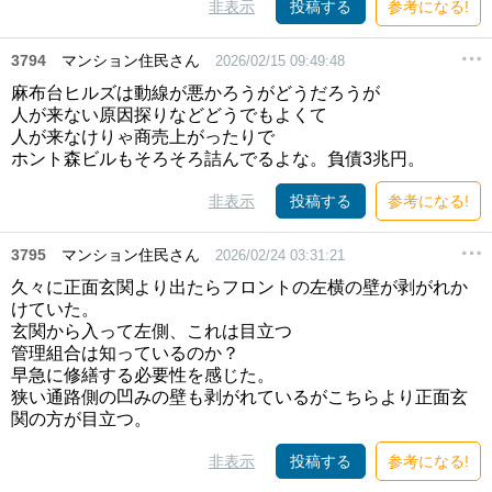
非表示
投稿する
参考になる!
3794
マンション住民さん
2026/02/15 09:49:48
麻布台ヒルズは動線が悪かろうがどうだろうが
人が来ない原因探りなどどうでもよくて
人が来なけりゃ商売上がったりで
ホント森ビルもそろそろ詰んでるよな。負債3兆円。
非表示
投稿する
参考になる!
3795
マンション住民さん
2026/02/24 03:31:21
久々に正面玄関より出たらフロントの左横の壁が剥がれか
けていた。
玄関から入って左側、これは目立つ
管理組合は知っているのか？
早急に修繕する必要性を感じた。
狭い通路側の凹みの壁も剥がれているがこちらより正面玄
関の方が目立つ。
非表示
投稿する
参考になる!