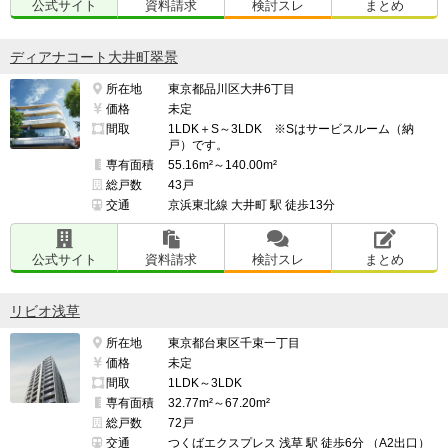
公式サイト
資料請求
検討スレ
まとめ
ディアナコート大井町翠景
所在地
東京都品川区大井6丁目
価格
未定
間取
1LDK＋S～3LDK ※Sはサービスルーム（納
戸）です。
専有面積
55.16m²～140.00m²
総戸数
43戸
交通
京浜東北線 大井町 駅 徒歩13分
公式サイト
資料請求
検討スレ
まとめ
リビオ浅草
所在地
東京都台東区千束一丁目
価格
未定
間取
1LDK～3LDK
専有面積
32.77m²～67.20m²
総戸数
72戸
交通
つくばエクスプレス 浅草 駅 徒歩6分 （A2出口）