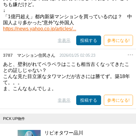
ちも嫌だけど。
↓
「1億円超え」都内新築マンションを買っているのは？ 中
国人より多かった“意外”な外国人
https://news.yahoo.co.jp/articles/...
非表示
投稿する
参考になる!
3787
マンション住民さん
2026/01/25 02:05:23
あと、壁剥がれてペラペラはここも相当古くなってきたこ
との証しじゃない？
こんな見た目立派なタワマンだが古さには勝てず。築18年
て。。。
ま、こんなもんでしょ。
非表示
投稿する
参考になる!
PICK UP物件
リビオタワー品川