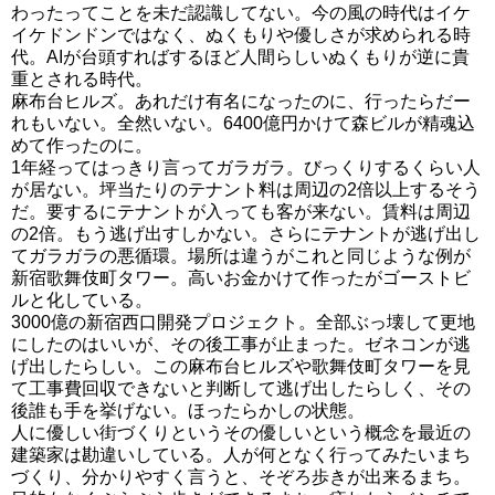
わったってことを未だ認識してない。今の風の時代はイケ
イケドンドンではなく、ぬくもりや優しさが求められる時
代。AIが台頭すればするほど人間らしいぬくもりが逆に貴
重とされる時代。
麻布台ヒルズ。あれだけ有名になったのに、行ったらだー
れもいない。全然いない。6400億円かけて森ビルが精魂込
めて作ったのに。
1年経ってはっきり言ってガラガラ。びっくりするくらい人
が居ない。坪当たりのテナント料は周辺の2倍以上するそう
だ。要するにテナントが入っても客が来ない。賃料は周辺
の2倍。もう逃げ出すしかない。さらにテナントが逃げ出し
てガラガラの悪循環。場所は違うがこれと同じような例が
新宿歌舞伎町タワー。高いお金かけて作ったがゴーストビ
ルと化している。
3000億の新宿西口開発プロジェクト。全部ぶっ壊して更地
にしたのはいいが、その後工事が止まった。ゼネコンが逃
げ出したらしい。この麻布台ヒルズや歌舞伎町タワーを見
て工事費回収できないと判断して逃げ出したらしく、その
後誰も手を挙げない。ほったらかしの状態。
人に優しい街づくりというその優しいという概念を最近の
建築家は勘違いしている。人が何となく行ってみたいまち
づくり、分かりやすく言うと、そぞろ歩きが出来るまち。