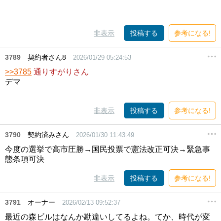
非表示
投稿する
参考になる!
3789
契約者さん8
2026/01/29 05:24:53
>>3785
通りすがりさん
デマ
非表示
投稿する
参考になる!
3790
契約済みさん
2026/01/30 11:43:49
今度の選挙で高市圧勝→国民投票で憲法改正可決→緊急事
態条項可決
非表示
投稿する
参考になる!
3791
オーナー
2026/02/13 09:52:37
最近の森ビルはなんか勘違いしてるよね。てか、時代が変