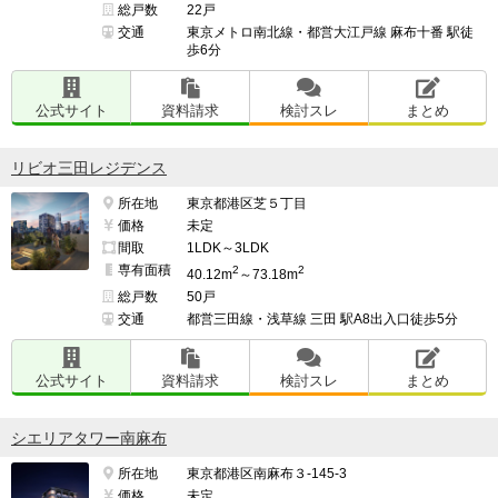
総戸数
22戸
交通
東京メトロ南北線・都営大江戸線 麻布十番 駅徒
歩6分
公式サイト
資料請求
検討スレ
まとめ
リビオ三田レジデンス
所在地
東京都港区芝５丁目
価格
未定
間取
1LDK～3LDK
専有面積
2
2
40.12m
～73.18m
総戸数
50戸
交通
都営三田線・浅草線 三田 駅A8出入口徒歩5分
公式サイト
資料請求
検討スレ
まとめ
シエリアタワー南麻布
所在地
東京都港区南麻布３-145-3
価格
未定