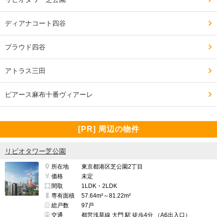
ディアナコート四谷
プラウド四谷
アトラス三田
ピアース麻布十番ヴィアーレ
[PR] 周辺の物件
リビオタワー芝公園
所在地
東京都港区芝公園2丁目
価格
未定
間取
1LDK・2LDK
専有面積
57.64m²～81.22m²
総戸数
97戸
交通
都営浅草線 大門 駅 徒歩4分 （A6出入口）