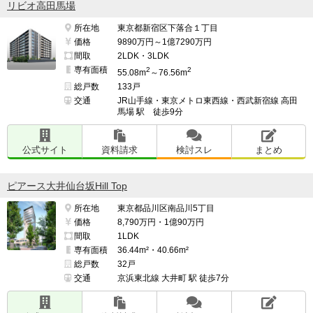
リビオ高田馬場
所在地
東京都新宿区下落合１丁目
価格
9890万円～1億7290万円
間取
2LDK・3LDK
専有面積
2
2
55.08m
～76.56m
総戸数
133戸
交通
JR山手線・東京メトロ東西線・西武新宿線 高田
馬場 駅 徒歩9分
公式サイト
資料請求
検討スレ
まとめ
ピアース大井仙台坂Hill Top
所在地
東京都品川区南品川5丁目
価格
8,790万円・1億90万円
間取
1LDK
専有面積
36.44m²・40.66m²
総戸数
32戸
交通
京浜東北線 大井町 駅 徒歩7分