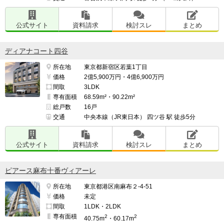
公式サイト
資料請求
検討スレ
まとめ
ディアナコート四谷
所在地
東京都新宿区若葉1丁目
価格
2億5,900万円・4億6,900万円
間取
3LDK
専有面積
68.59m²・90.22m²
総戸数
16戸
交通
中央本線（JR東日本） 四ツ谷 駅 徒歩5分
公式サイト
資料請求
検討スレ
まとめ
ピアース麻布十番ヴィアーレ
所在地
東京都港区南麻布２-4-51
価格
未定
間取
1LDK・2LDK
専有面積
2
2
40.75m
・60.17m