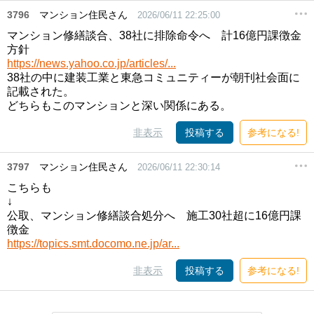
3796
マンション住民さん
2026/06/11 22:25:00
マンション修繕談合、38社に排除命令へ 計16億円課徴金
方針
https://news.yahoo.co.jp/articles/...
38社の中に建装工業と東急コミュニティーが朝刊社会面に
記載された。
どちらもこのマンションと深い関係にある。
非表示
投稿する
参考になる!
3797
マンション住民さん
2026/06/11 22:30:14
こちらも
↓
公取、マンション修繕談合処分へ 施工30社超に16億円課
徴金
https://topics.smt.docomo.ne.jp/ar...
非表示
投稿する
参考になる!