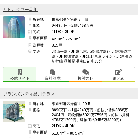
リビオタワー品川
所在地
東京都港区港南３丁目
価格
9448万円～2億5498万円
間取
1LDK～3LDK
専有面積
2
2
42.1m
～75.1m
総戸数
815戸
交通
JR山手線・JR京浜東北線(根岸線)・JR東海道本
線・JR横須賀線・JR上野東京ライン・JR東海道
新幹線 品川 駅港南口徒歩13分
公式サイト
資料請求
検討スレ
まとめ
ブランズシティ品川テラス
所在地
東京都港区港南４-29-5
価格
8890万円～1億4240万円（前払い賃料3868万
2404円、建物価格5021万7596円～前払い賃料
4783万1700円、建物価格9456万8300円）
間取
2LDK～4LDK
専有面積
2
2
61.67m
～80.57m