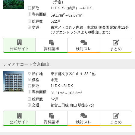
（予定）
間取
1LDK+S（納戸）～4LDK
専有面積
2
2
59.17m
～82.67m
総戸数
522戸
交通
東京メトロ丸ノ内線・南北線 後楽園 駅徒歩12分
(サブエントランスより/8番出口まで)
公式サイト
資料請求
検討スレ
まとめ
ディアナコート文京白山
所在地
東京都文京区白山１-88-1他
価格
未定
間取
1LDK～3LDK
専有面積
2
2
31.11m
～103.3m
総戸数
52戸
交通
都営三田線 白山 駅徒歩2分
公式サイト
資料請求
検討スレ
まとめ