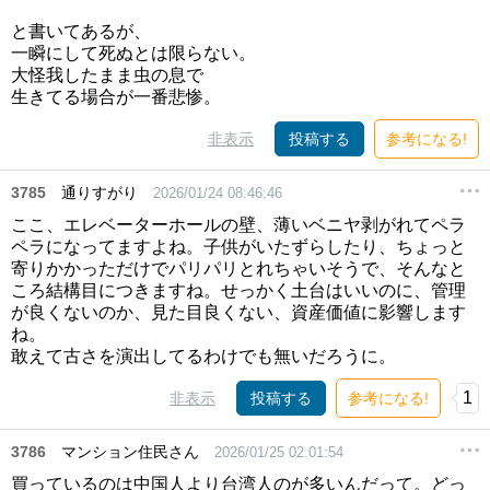
と書いてあるが、
一瞬にして死ぬとは限らない。
大怪我したまま虫の息で
生きてる場合が一番悲惨。
非表示
投稿する
参考になる!
3785
通りすがり
2026/01/24 08:46:46
ここ、エレベーターホールの壁、薄いベニヤ剥がれてペラ
ペラになってますよね。子供がいたずらしたり、ちょっと
寄りかかっただけでパリパリとれちゃいそうで、そんなと
ころ結構目につきますね。せっかく土台はいいのに、管理
が良くないのか、見た目良くない、資産価値に影響します
ね。
敢えて古さを演出してるわけでも無いだろうに。
1
非表示
投稿する
参考になる!
3786
マンション住民さん
2026/01/25 02:01:54
買っているのは中国人より台湾人のが多いんだって。どっ