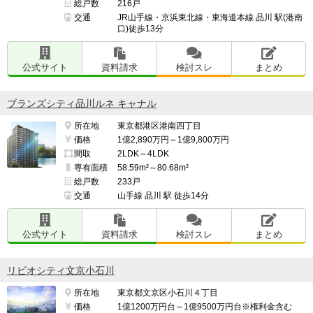
総戸数
216戸
交通
JR山手線・京浜東北線・東海道本線 品川 駅(港南
口)徒歩13分
公式サイト
資料請求
検討スレ
まとめ
ブランズシティ品川ルネ キャナル
所在地
東京都港区港南四丁目
価格
1億2,890万円～1億9,800万円
間取
2LDK～4LDK
専有面積
58.59m²～80.68m²
総戸数
233戸
交通
山手線 品川 駅 徒歩14分
公式サイト
資料請求
検討スレ
まとめ
リビオシティ文京小石川
所在地
東京都文京区小石川４丁目
価格
1億1200万円台～1億9500万円台※権利金含む