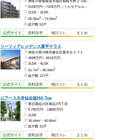
神奈川県相模原市南区相模大野２-3356-1
5168万円～7108万円（うちモデルルーム価格7108万円）
2LDK・3LDK
2
2
56.05m
～72.54m
総戸数 52戸
公式
サイト
資料
請求
検討
スレ
まとめ
リーフィアレジデンス栗平テラス
神奈川県川崎市麻生区栗木台２-7-1
4698万円～6618万円
3LDK・4LDK
2
2
61.7m
～80.94m
総戸数 127戸
公式
サイト
資料
請求
検討
スレ
まとめ
ピアース大井仙台坂Hill Top
東京都品川区南品川5丁目
8,790万円・1億90万円
1LDK
36.44m²・40.66m²
総戸数 32戸
公式
サイト
資料
請求
検討
スレ
まとめ