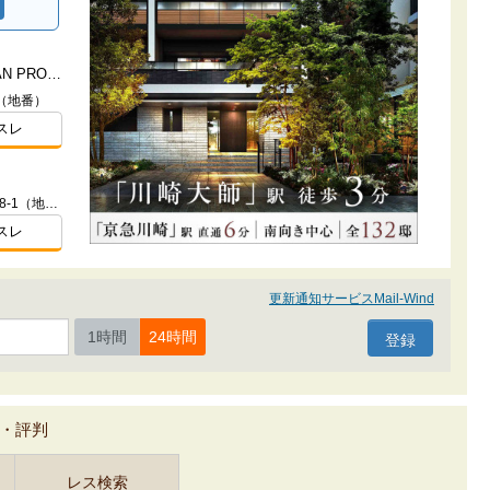
（仮称）YOKOHAMA THE GRAN PROJECT
（地番）
スレ
神奈川県横浜市港北区大倉山２-428-1（地番）
スレ
更新通知サービスMail-Wind
1時間
24時間
・評判
レス検索