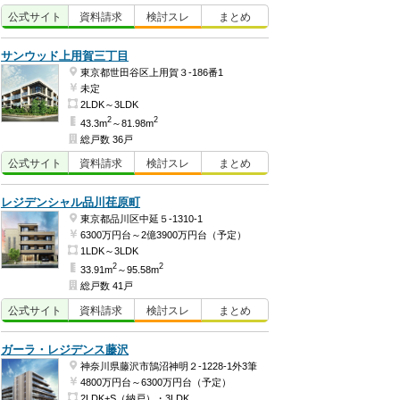
公式
サイト
資料
請求
検討
スレ
まとめ
サンウッド上用賀三丁目
東京都世田谷区上用賀３-186番1
未定
2LDK～3LDK
2
2
43.3m
～81.98m
総戸数 36戸
公式
サイト
資料
請求
検討
スレ
まとめ
レジデンシャル品川荏原町
東京都品川区中延５-1310-1
6300万円台～2億3900万円台（予定）
1LDK～3LDK
2
2
33.91m
～95.58m
総戸数 41戸
公式
サイト
資料
請求
検討
スレ
まとめ
ガーラ・レジデンス藤沢
神奈川県藤沢市鵠沼神明２-1228-1外3筆
4800万円台～6300万円台（予定）
2LDK+S（納戸）・3LDK