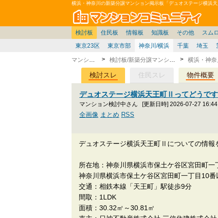
横浜・神奈川の新築分譲マンション掲示板「デュオステージ横浜天
マン
東京
価格表
住宅ローン
雑談
お便り返し
関東
東京都
注文住宅
神奈川
賃貸
中部
スムログ出張所
神奈川県
建売住宅
デベ/ゼネコン
座談会/対談
移住相談
近畿
埼玉/千葉/関東
千葉県
北海道
戸建質問
リゾート
暮らしやすさ評価
ブロガーの本音
マンション雑談
埼玉県
東北
札幌/東北/北陸/信越
住宅設備
広告
中国
愛知県
バトル
九州
マンシ
見学
マン
大
検討板
住民板
情報板
知識板
その他
スム
東京23区
東京市部
神奈川/横浜
千葉
埼玉
マンション
検討板/新築分譲マンション
検討スレ
住民スレ
物件概要
デュオステージ横浜天王町Ⅱってどうで
マンション検討中さん
[更新日時] 2026-07-27 16:44
全画像
まとめ
RSS
デュオステージ横浜天王町Ⅱについての情報
所在地：神奈川県横浜市保土ケ谷区宮田町一丁
神奈川県横浜市保土ケ谷区宮田町一丁目10番
交通：相鉄本線「天王町」駅徒歩9分
間取：1LDK
面積：30.32㎡～30.81㎡