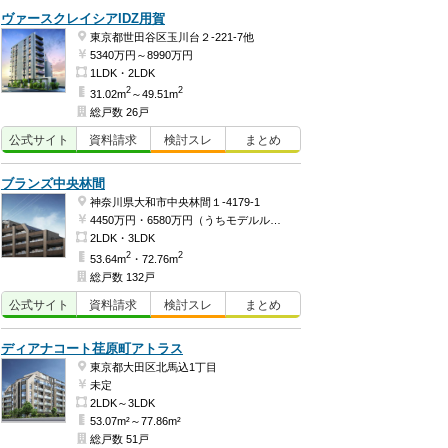
ヴァースクレイシアIDZ用賀
東京都世田谷区玉川台２-221-7他
5340万円～8990万円
1LDK・2LDK
2
2
31.02m
～49.51m
総戸数 26戸
公式
サイト
資料
請求
検討
スレ
まとめ
ブランズ中央林間
神奈川県大和市中央林間１-4179-1
4450万円・6580万円（うちモデルルーム価格6580万円）
2LDK・3LDK
2
2
53.64m
・72.76m
総戸数 132戸
公式
サイト
資料
請求
検討
スレ
まとめ
ディアナコート荏原町アトラス
東京都大田区北馬込1丁目
未定
2LDK～3LDK
53.07m²～77.86m²
総戸数 51戸