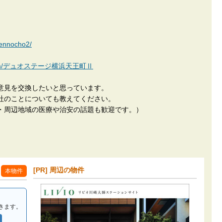
tennocho2/
kan.com/デュオステージ横浜天王町Ⅱ
意見を交換したいと思っています。
社のことについても教えてください。
・周辺地域の医療や治安の話題も歓迎です。）
[PR] 周辺の物件
本物件
きます。