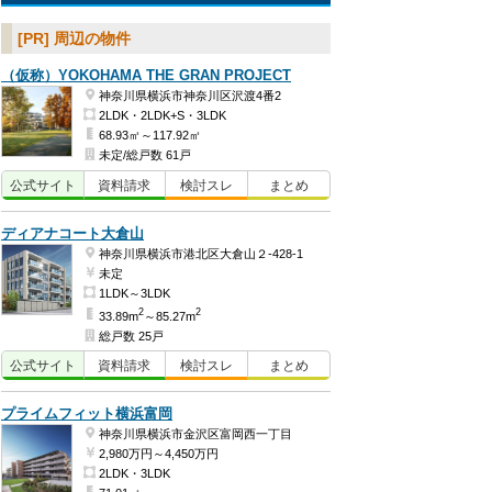
[PR] 周辺の物件
（仮称）YOKOHAMA THE GRAN PROJECT
神奈川県横浜市神奈川区沢渡4番2
2LDK・2LDK+S・3LDK
68.93㎡～117.92㎡
未定/総戸数 61戸
公式
サイト
資料
請求
検討
スレ
まとめ
ディアナコート大倉山
神奈川県横浜市港北区大倉山２-428-1
未定
1LDK～3LDK
2
2
33.89m
～85.27m
総戸数 25戸
公式
サイト
資料
請求
検討
スレ
まとめ
プライムフィット横浜富岡
神奈川県横浜市金沢区富岡西一丁目
2,980万円～4,450万円
2LDK・3LDK