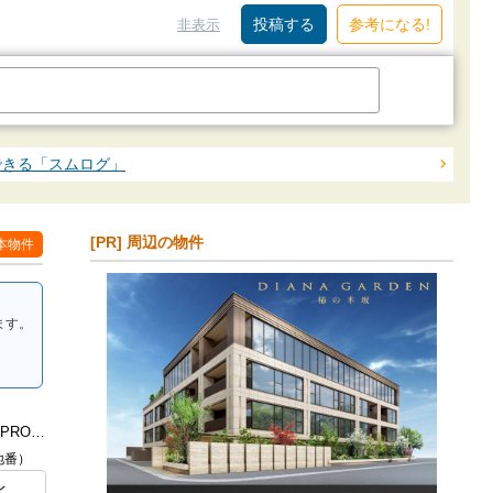
参考になる!
非表示
できる「スムログ」
[PR] 周辺の物件
本物件
ます。
（仮称）YOKOHAMA THE GRAN PROJECT
地番）
レ