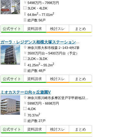
5498万円～7998万円
3LDK・4LDK
2
2
64.8m
～77.01m
総戸数 56戸
公式
サイト
資料
請求
検討
スレ
まとめ
ガーラ・レジデンス相模大塚ステーションマーク
神奈川県大和市桜森２-143-4外2筆
3500万円台～5400万円台（予定）
2LDK～3LDK
2
2
41.25m
～55.2m
総戸数 48戸
公式
サイト
資料
請求
検討
スレ
まとめ
ミオカステーロ向ヶ丘遊園V
神奈川県川崎市多摩区登戸字甲耕地222-1・2
5998万円・6698万円
4LDK
2
70.37m
総戸数 27戸
公式
サイト
資料
請求
検討
スレ
まとめ