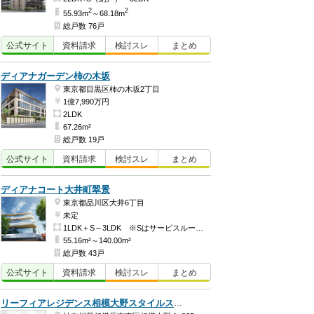
2
2
55.93m
～68.18m
総戸数 76戸
公式
サイト
資料
請求
検討
スレ
まとめ
ディアナガーデン柿の木坂
東京都目黒区柿の木坂2丁目
1億7,990万円
2LDK
67.26m²
総戸数 19戸
公式
サイト
資料
請求
検討
スレ
まとめ
ディアナコート大井町翠景
東京都品川区大井6丁目
未定
1LDK＋S～3LDK ※Sはサービスルーム（納戸）です。
55.16m²～140.00m²
総戸数 43戸
公式
サイト
資料
請求
検討
スレ
まとめ
リーフィアレジデンス相模大野スタイルスイート