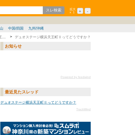
拡大
+
-
x
1
ション
シニア
歌山
中国/四国
九州/沖縄
天王町駅
デュオステージ横浜天王町Ⅱってどうですか？
お知らせ
Powered by feedwind
最近見たスレッド
デュオステージ横浜天王町Ⅱってどうですか？
TrackWind
txtURL[n]