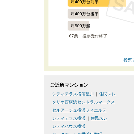
S
坪400万台前半
坪400万台後半
坪500万超
67票　
投票受付終了
投票
ご近所マンション
シティテラス横濱星川
住民スレ
クリオ西横浜セントラルマークス
セルアージュ横浜フィエルテ
シティテラス横浜
住民スレ
シティハウス横浜