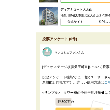
ディアナコート大倉山
公式サイト
検討ス
投票アンケート (0件)
マンコミュファンさん
[デュオステージ横浜天王町Ⅱ]について投
投票アンケート機能では、他のユーザーさんに
票機能と同様です）。詳しい使用方法は
こ
<サンプル>　タワー棟の予想平均坪単価は
坪300万台