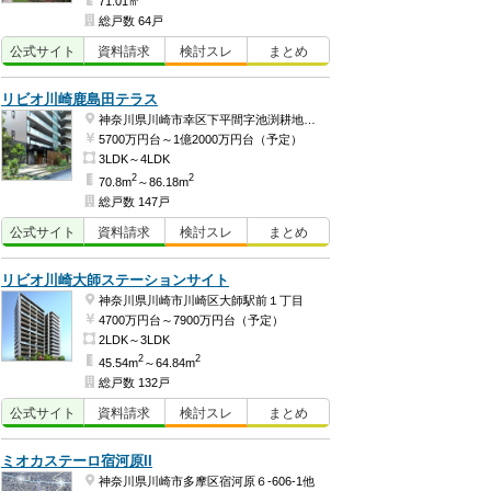
71.01㎡
総戸数 64戸
公式
サイト
資料
請求
検討
スレ
まとめ
リビオ川崎鹿島田テラス
神奈川県川崎市幸区下平間字池渕耕地387番1
5700万円台～1億2000万円台（予定）
3LDK～4LDK
2
2
70.8m
～86.18m
総戸数 147戸
公式
サイト
資料
請求
検討
スレ
まとめ
リビオ川崎大師ステーションサイト
神奈川県川崎市川崎区大師駅前１丁目
4700万円台～7900万円台（予定）
2LDK～3LDK
2
2
45.54m
～64.84m
総戸数 132戸
公式
サイト
資料
請求
検討
スレ
まとめ
ミオカステーロ宿河原II
神奈川県川崎市多摩区宿河原６-606-1他