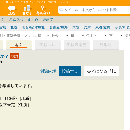
王町Ⅱってどうですか？」についてご紹介しています。
ションコミュニティ
全掲示板
物件検索
サイトについて
ョン管理
記
ション質問
阪府
その他
家具
名古屋/東海
兵庫県
ニュース
ノウハウ
住宅質問
福岡県
大阪/兵庫/京都/関西
個人取引
東京都
管理会社/組合
政治
神奈川県
中国/四国/九州/沖縄
譲渡
防犯/防災/防音
埼玉県
ミクル
千葉県
使い方/練習
リフォーム
お知らせ
中古マン
ログ
スムラボ
まとめ
戸建て
茨城
札幌
仙台/新潟/東北
名古屋/東海
大阪
兵庫
京都/滋賀
奈良/和
横浜・神奈川の新築分譲マンション掲示板
神奈川県
横浜市
保土ケ谷区
宮田町
地図
価格スレ
価格表販売
見学記
すか？
:19
参考になる! 計1
削除依頼
を希望しています。
目10番7［地番］
以下未定［住所］