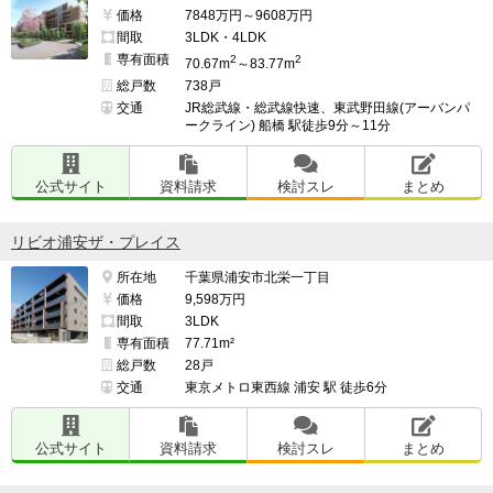
価格
7848万円～9608万円
間取
3LDK・4LDK
専有面積
2
2
70.67m
～83.77m
総戸数
738戸
交通
JR総武線・総武線快速、東武野田線(アーバンパ
ークライン) 船橋 駅徒歩9分～11分
公式サイト
資料請求
検討スレ
まとめ
リビオ浦安ザ・プレイス
所在地
千葉県浦安市北栄一丁目
価格
9,598万円
間取
3LDK
専有面積
77.71m²
総戸数
28戸
交通
東京メトロ東西線 浦安 駅 徒歩6分
公式サイト
資料請求
検討スレ
まとめ