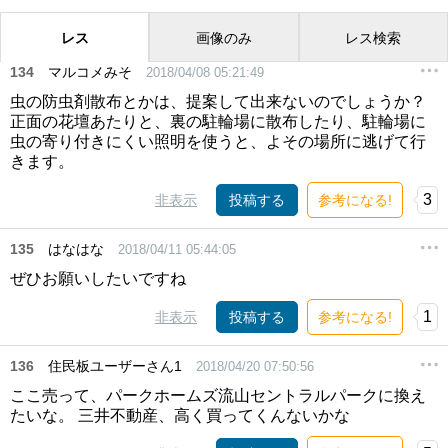
レス
画像のみ
レス検索
134
マルコメみそ
2018/04/08 05:21:49
虫の防虫剤散布とかは、提案して出来ないのでしょうか？
正面の花壇あたりと、裏の駐輪場に散布したり、駐輪場に
虫の寄り付きにくい照明を使うと、よその場所に逃げて行
きます。
3
非表示
投稿する
参考になる!
135
はなはな
2018/04/11 05:44:05
ぜひお願いしたいですね
1
非表示
投稿する
参考になる!
136
住民板ユーザーさん1
2018/04/20 07:50:56
ここ売って、パークホームズ流山セントラルパークに換え
たいな。 三井不動産、高く買ってくんないかな