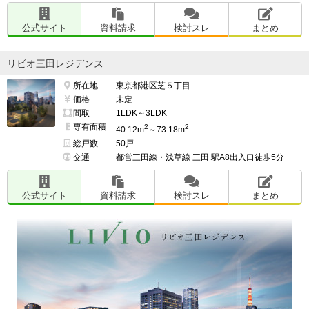
公式サイト
資料請求
検討スレ
まとめ
リビオ三田レジデンス
所在地
東京都港区芝５丁目
価格
未定
間取
1LDK～3LDK
専有面積
2
2
40.12m
～73.18m
総戸数
50戸
交通
都営三田線・浅草線 三田 駅A8出入口徒歩5分
公式サイト
資料請求
検討スレ
まとめ