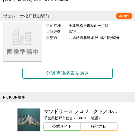
ヴェレーナ松戸秋山駅前
本物件
所在地
千葉県松戸市秋山一丁目
総戸数
67戸
交通
北総鉄道北総線 秋山駅 徒歩2分
分譲時価格表を購入
PICK UP物件
マツドリーム プロジェクト／ルネ松戸みのり台
千葉県松戸市稔台７-38-10（地番）
公式サイト
検討スレ