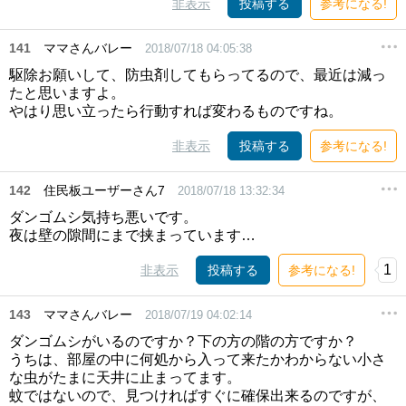
非表示
投稿する
参考になる!
141
ママさんバレー
2018/07/18 04:05:38
駆除お願いして、防虫剤してもらってるので、最近は減っ
たと思いますよ。
やはり思い立ったら行動すれば変わるものですね。
非表示
投稿する
参考になる!
142
住民板ユーザーさん7
2018/07/18 13:32:34
ダンゴムシ気持ち悪いです。
夜は壁の隙間にまで挟まっています…
1
非表示
投稿する
参考になる!
143
ママさんバレー
2018/07/19 04:02:14
ダンゴムシがいるのですか？下の方の階の方ですか？
うちは、部屋の中に何処から入って来たかわからない小さ
な虫がたまに天井に止まってます。
蚊ではないので、見つければすぐに確保出来るのですが、