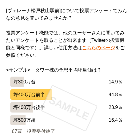
[ヴェレーナ松戸秋山駅前]について投票アンケートでみん
なの意見を聞いてみませんか？
投票アンケート機能では、他のユーザーさんに聞いてみ
たいアンケートを取ることが出来ます（Twitterの投票機
能と同様です）。詳しい使用方法は
こちらのページ
をご
参照ください。
<サンプル>　タワー棟の予想平均坪単価は？
坪300万台
14.9％
坪400万台前半
44.8％
SAMPLE
坪400万台後半
23.9％
坪500万超
16.4％
67票　
投票受付終了