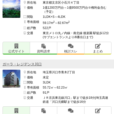
所在地
東京都文京区小石川４丁目
価格
1億1200万円台～1億9500万円台※権利金含む
（予定）
間取
1LDK+S～4LDK
専有面積
2
2
59.17m
～82.67m
総戸数
522戸
交通
東京メトロ丸ノ内線・南北線 後楽園 駅徒歩12分
(サブエントランスより/8番出口まで)
公式サイト
資料請求
検討スレ
まとめ
ガーラ・レジデンス川口
所在地
埼玉県川口市青木2丁目
価格
未定
間取
3LDK
専有面積
55.72㎡～62.23㎡
総戸数
91戸
交通
ＪＲ京浜東北線川口」駅まで徒歩18分|埼玉高速
鉄道「川口元郷駅まで徒歩16分