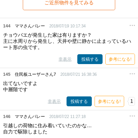
ご近所物件を見てみる
144
ママさんバレー
2018/07/19 10:17:34
チョウバエが発生した家は有りますか？
主に水周りから発生し、天井や壁に静かに止まっているハ
ート形の虫です。
非表示
投稿する
参考になる!
145
住民板ユーザーさん7
2018/07/21 16:38:36
出てないですよ
中層階です
1
非表示
投稿する
参考になる!
146
ママさんバレー
2018/07/22 11:27:18
引越しの荷物に住み着いていたのかな…
自力で駆除しました