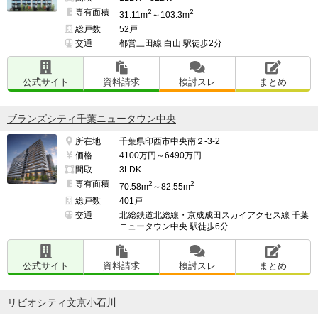
専有面積
2
2
31.11m
～103.3m
総戸数
52戸
交通
都営三田線 白山 駅徒歩2分
公式サイト
資料請求
検討スレ
まとめ
ブランズシティ千葉ニュータウン中央
所在地
千葉県印西市中央南２-3-2
価格
4100万円～6490万円
間取
3LDK
専有面積
2
2
70.58m
～82.55m
総戸数
401戸
交通
北総鉄道北総線・京成成田スカイアクセス線 千葉
ニュータウン中央 駅徒歩6分
公式サイト
資料請求
検討スレ
まとめ
リビオシティ文京小石川