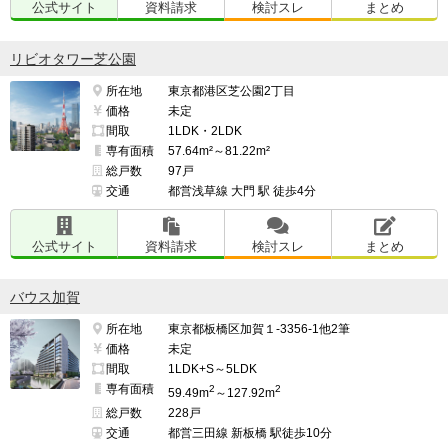
公式サイト
資料請求
検討スレ
まとめ
リビオタワー芝公園
所在地
東京都港区芝公園2丁目
価格
未定
間取
1LDK・2LDK
専有面積
57.64m²～81.22m²
総戸数
97戸
交通
都営浅草線 大門 駅 徒歩4分
公式サイト
資料請求
検討スレ
まとめ
バウス加賀
所在地
東京都板橋区加賀１-3356-1他2筆
価格
未定
間取
1LDK+S～5LDK
専有面積
2
2
59.49m
～127.92m
総戸数
228戸
交通
都営三田線 新板橋 駅徒歩10分