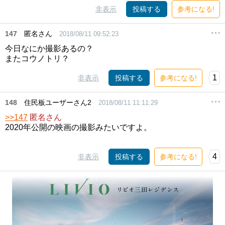
非表示
投稿する
参考になる!
147
匿名さん
2018/08/11 09:52:23
今日なにか撮影あるの？
またコウノトリ？
1
非表示
投稿する
参考になる!
148
住民板ユーザーさん2
2018/08/11 11:11:29
>>147
匿名さん
2020年公開の映画の撮影みたいですよ。
4
非表示
投稿する
参考になる!