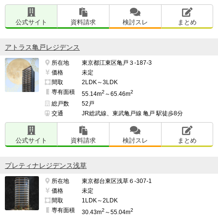
公式サイト
資料請求
検討スレ
まとめ
アトラス亀戸レジデンス
所在地
東京都江東区亀戸３-187-3
価格
未定
間取
2LDK～3LDK
専有面積
2
2
55.14m
～65.46m
総戸数
52戸
交通
JR総武線、東武亀戸線 亀戸 駅徒歩8分
公式サイト
資料請求
検討スレ
まとめ
プレティナレジデンス浅草
所在地
東京都台東区浅草６-307-1
価格
未定
間取
1LDK～2LDK
専有面積
2
2
30.43m
～55.04m