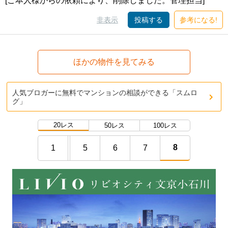
[ご本人様からの依頼により、削除しました。管理担当]
非表示
投稿する
参考になる!
ほかの物件を見てみる
人気ブロガーに無料でマンションの相談ができる「スムロ
グ」
20レス
50レス
100レス
8
1
5
6
7