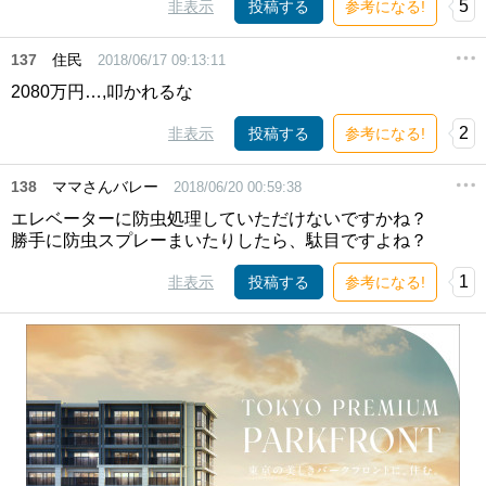
5
非表示
投稿する
参考になる!
137
住民
2018/06/17 09:13:11
2080万円…,叩かれるな
2
非表示
投稿する
参考になる!
138
ママさんバレー
2018/06/20 00:59:38
エレベーターに防虫処理していただけないですかね？
勝手に防虫スプレーまいたりしたら、駄目ですよね？
1
非表示
投稿する
参考になる!