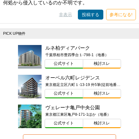
何処から侵入しているのか不明です。
非表示
投稿する
参考になる!
PICK UP物件
ルネ柏ディアパーク
千葉県柏市豊四季台１-798-1（地番）
公式サイト
検討スレ
オーベル六町レジデンス
東京都足立区六町１-13-19 外5筆(従前地番)ほか
公式サイト
検討スレ
ヴェレーナ亀戸中央公園
東京都江東区亀戸8-171-1ほか（地番）
公式サイト
検討スレ