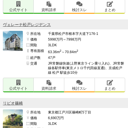
公式サイト
資料請求
検討スレ
まとめ
ヴェレーナ松戸レジデンス
所在地
千葉県松戸市根本字大道下176-1
価格
5998万円～7998万円
間取
3LDK
専有面積
2
2
63.36m
～70.84m
総戸数
47戸
交通
JR常磐線快速(上野東京ライン乗り入れ)、JR常磐
線各駅停車(東京メトロ千代田線直通)、京成松戸
線 松戸 駅徒歩10分
公式サイト
資料請求
検討スレ
まとめ
リビオ篠崎
所在地
東京都江戸川区篠崎町5丁目
価格
6,690万円
間取
3LDK