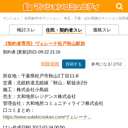
マンション
住民板/中古マンション
埼玉・千葉・ほか関東のマンション住民掲
検討スレ
価格スレ
住民・契約者スレ
《契約者専用》ヴェレーナ松戸秋山駅前
契約者
[更新]2021-09-22 21:16
削除依頼
投稿する
参考になる! 計52
所在地：千葉県松戸市秋山1丁目11-6
交通：北総鉄道北総線「秋山」駅徒歩2分
施工：株式会社小島組
売主：大和地所レジデンス株式会社
管理会社：大和地所コミュニティライフ株式会社
口コミまとめ：
https://www.sutekicookan.com/ヴェレーナ...
[スレ作成日時]
2017-07-24 00:50