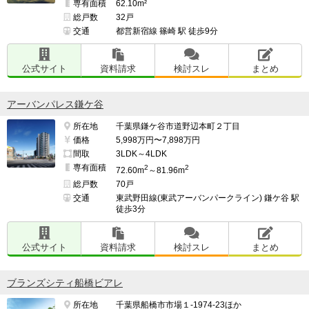
専有面積
62.10m²
総戸数
32戸
交通
都営新宿線 篠崎 駅 徒歩9分
公式サイト
資料請求
検討スレ
まとめ
アーバンパレス鎌ケ谷
所在地
千葉県鎌ケ谷市道野辺本町２丁目
価格
5,998万円〜7,898万円
間取
3LDK～4LDK
専有面積
2
2
72.60m
～81.96m
総戸数
70戸
交通
東武野田線(東武アーバンパークライン) 鎌ケ谷 駅
徒歩3分
公式サイト
資料請求
検討スレ
まとめ
ブランズシティ船橋ビアレ
所在地
千葉県船橋市市場１-1974-23ほか