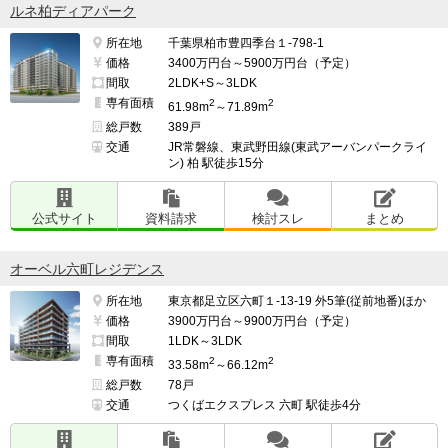
ルネ柏ディアパーク
所在地
千葉県柏市豊四季台１-798-1
価格
3400万円台～5900万円台（予定）
間取
2LDK+S～3LDK
専有面積
2
2
61.98m
～71.89m
総戸数
389戸
交通
JR常磐線、東武野田線(東武アーバンパークライ
ン) 柏 駅徒歩15分
公式サイト
資料請求
検討スレ
まとめ
オーベル六町レジデンス
所在地
東京都足立区六町１-13-19 外5筆(従前地番)ほか
価格
3900万円台～9900万円台（予定）
間取
1LDK～3LDK
専有面積
2
2
33.58m
～66.12m
総戸数
78戸
交通
つくばエクスプレス 六町 駅徒歩4分