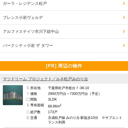
ガーラ・レジデンス松戸
プレシス小岩ヴェルデ
アルファステイツ市川下総中山
パークシティ小岩 ザ タワー
[PR] 周辺の物件
マツドリーム プロジェクト／ルネ松戸みのり台
所在地
千葉県松戸市稔台７-38-10
価格
2900万円台～7300万円台（予定）
間取
3LDK
専有面積
2
68.86m
総戸数
173戸
交通
京成松戸線 みのり台 駅徒歩10分 ※サブエント
ランス利用