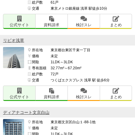
総戸数
61戸
交通
東京メトロ銀座線 浅草 駅徒歩10分
公式サイト
資料請求
検討スレ
まとめ
リビオ浅草
所在地
東京都台東区千束一丁目
価格
未定
間取
1LDK～3LDK
専有面積
32.77m²～67.20m²
総戸数
72戸
交通
つくばエクスプレス 浅草 駅 徒歩6分
公式サイト
資料請求
検討スレ
まとめ
ディアナコート文京白山
所在地
東京都文京区白山１-88-1他
価格
未定
間取
1LDK～3LDK