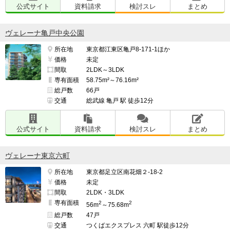
公式サイト
資料請求
検討スレ
まとめ
ヴェレーナ亀戸中央公園
所在地
東京都江東区亀戸8-171-1ほか
価格
未定
間取
2LDK～3LDK
専有面積
58.75m²～76.16m²
総戸数
66戸
交通
総武線 亀戸 駅 徒歩12分
公式サイト
資料請求
検討スレ
まとめ
ヴェレーナ東京六町
所在地
東京都足立区南花畑２-18-2
価格
未定
間取
2LDK・3LDK
専有面積
2
2
56m
～75.68m
総戸数
47戸
交通
つくばエクスプレス 六町 駅徒歩12分