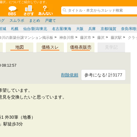
藤沢」についてご紹介しています。
ションコミュニティ
全掲示板
物件検索
サイトについて
ョン管理
記
ション質問
阪府
その他
家具
名古屋/東海
兵庫県
ニュース
ノウハウ
住宅質問
福岡県
大阪/兵庫/京都/関西
個人取引
東京都
管理会社/組合
政治
神奈川県
中国/四国/九州/沖縄
譲渡
防犯/防災/防音
埼玉県
ミクル
千葉県
使い方/練習
リフォーム
お知らせ
中古マン
ログ
スムラボ
まとめ
戸建て
茨城
札幌
仙台/新潟/東北
名古屋/東海
大阪
兵庫
京都/滋賀
奈良/和
奈川の新築分譲マンション掲示板
神奈川県
藤沢市
藤沢
藤沢駅
クラ
地図
価格スレ
価格表販売
見学記
 08:12:57
参考になる! 計3177
削除依頼
希望しています。
意見を交換したいと思っています。
1 外30筆（地番）
」駅徒歩3分