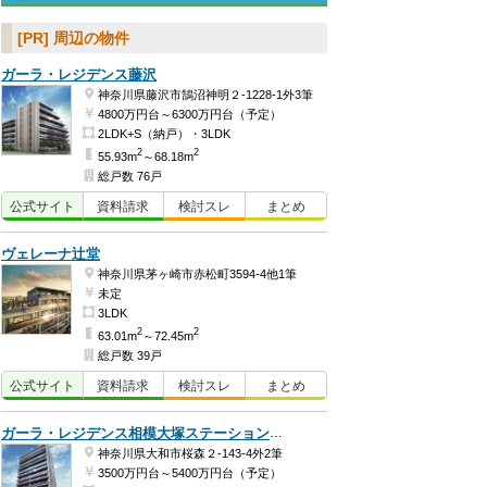
[PR] 周辺の物件
ガーラ・レジデンス藤沢
神奈川県藤沢市鵠沼神明２-1228-1外3筆
4800万円台～6300万円台（予定）
2LDK+S（納戸）・3LDK
2
2
55.93m
～68.18m
総戸数 76戸
公式
サイト
資料
請求
検討
スレ
まとめ
ヴェレーナ辻堂
神奈川県茅ヶ崎市赤松町3594-4他1筆
未定
3LDK
2
2
63.01m
～72.45m
総戸数 39戸
公式
サイト
資料
請求
検討
スレ
まとめ
ガーラ・レジデンス相模大塚ステーションマーク
神奈川県大和市桜森２-143-4外2筆
3500万円台～5400万円台（予定）