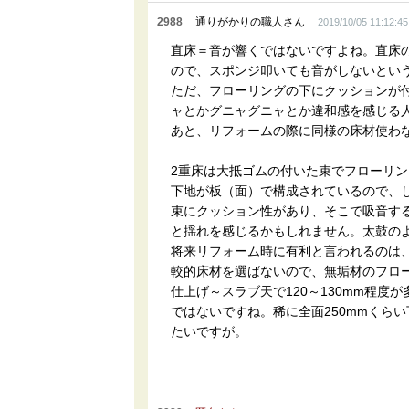
2988
通りがかりの職人さん
2019/10/05 11:12:45
直床＝音が響くではないですよね。直床
ので、スポンジ叩いても音がしないとい
ただ、フローリングの下にクッションが
ャとかグニャグニャとか違和感を感じる
あと、リフォームの際に同様の床材使わ
2重床は大抵ゴムの付いた束でフローリ
下地が板（面）で構成されているので、
束にクッション性があり、そこで吸音す
と揺れを感じるかもしれません。太鼓の
将来リフォーム時に有利と言われるのは
較的床材を選ばないので、無垢材のフロ
仕上げ～スラブ天で120～130mm程
ではないですね。稀に全面250mmくら
たいですが。