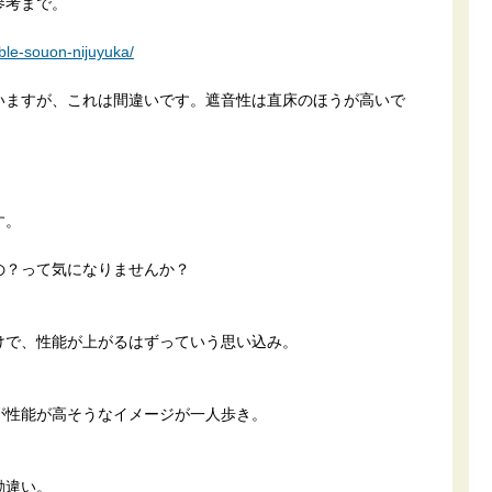
参考まで。
ble-souon-nijuyuka/
いますが、これは間違いです。遮音性は直床のほうが高いで
す。
の？って気になりませんか？
けで、性能が上がるはずっていう思い込み。
が性能が高そうなイメージが一人歩き。
勘違い。