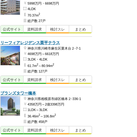
5998万円・6698万円
4LDK
2
70.37m
総戸数 27戸
公式
サイト
資料
請求
検討
スレ
まとめ
リーフィアレジデンス栗平テラス
神奈川県川崎市麻生区栗木台２-7-1
4698万円～6618万円
3LDK・4LDK
2
2
61.7m
～80.94m
総戸数 127戸
公式
サイト
資料
請求
検討
スレ
まとめ
ブランズタワー橋本
神奈川県相模原市緑区橋本２-336-1
4358万円～2億3398万円
1LDK～3LDK
2
2
36.46m
～106.8m
総戸数 458戸
公式
サイト
資料
請求
検討
スレ
まとめ