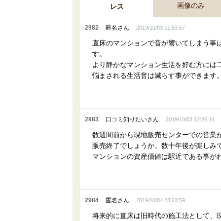
画像のみ
レス
2982
匿名さん
2019/10/03 11:53:57
直床のマンションで音が響いてしまう事
す。
より静かなマンション生活を好む方には
悩まされる生活音は減らす事ができます
2983
口コミ知りたいさん
2019/10/03 12:26:14
数週間前から現地販売センターでの営業
販売終了でしょうか。数十年後が楽しみ
マンションの資産価値は駅近である事が
2984
匿名さん
2019/10/04 23:23:59
将来的に直床は旧時代の施工法として、