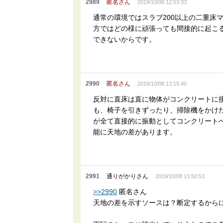
2989
匿名さん
2019/10/08 12:53:33
通常の環境ではスラブ200以上の二重床
方ではどの様に頑張っても間接的に起こる
できないからです。
2990
匿名さん
2019/10/08 13:15:40
反対に直床は直に物体がコンクリートに
も、椅子を引きずったり、掃除機をかけ
が全て直接的に振動としてコンクリートへ
能に天地の差があります。
2991
通りがかりさん
2019/10/08 13:50:53
>>2990
匿名さん
天地の差を示すソースは？断定するから