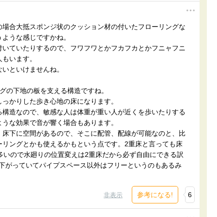
の場合大抵スポンジ状のクッション材の付いたフローリングな
うような感じですかね。
付いていたりするので、フワフワとかフカフカとかフニャフニ
人もいます。
ないといけませんね。
ングの下地の板を支える構造ですね。
しっかりした歩き心地の床になります。
る構造なので、敏感な人は体重が重い人が近くを歩いたりする
ような効果で音が響く場合もあります。
、床下に空間があるので、そこに配管、配線が可能なのと、比
ーリングとかも使えるかもという点です。2重床と言っても床
度が多いので水廻りの位置変えは2重床だから必ず自由にできる訳
い下がっていてパイプスペース以外はフリーというのもあるみ
参考になる!
6
非表示