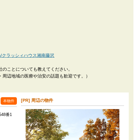
kan.com/クラッシィハウス湘南藤沢
社のことについても教えてください。
・周辺地域の医療や治安の話題も歓迎です。）
[PR] 周辺の物件
本物件
48番1