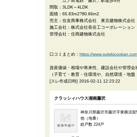
江ノ島電鉄「藤沢」駅徒歩5分
間取：3LDK～4LDK
面積：65.83m2?80.66m2
売主：住友商事株式会社 東京建物株式会社
施工会社：株式会社長谷工コーポレーション
管理会社：住商建物株式会社
口コミまとめ：
https://www.sutekicoo
資産価値・相場や将来性、建設会社や管理会
（子育て・教育・住環境や、自然環境・地盤
[スレ作成日時]
2016-02-11 12:23:22
クラッシィハウス湘南藤沢
神奈川県藤沢市藤沢字東横須賀5
他（地番）
総戸数 224戸