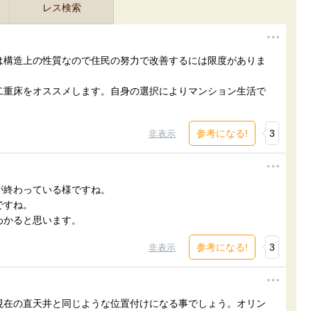
レス検索
は構造上の性質なので住民の努力で改善するには限度がありま
二重床をオススメします。自身の選択によりマンション生活で
。
参考になる!
3
非表示
が終わっている様ですね。
ですね。
わかると思います。
参考になる!
3
非表示
現在の直天井と同じような位置付けになる事でしょう。オリン