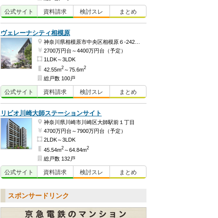
公式
サイト
資料
請求
検討
スレ
まとめ
ヴェレーナシティ相模原
神奈川県相模原市中央区相模原６-242-52の一部
2700万円台～4400万円台（予定）
1LDK～3LDK
2
2
42.55m
～75.6m
総戸数 100戸
公式
サイト
資料
請求
検討
スレ
まとめ
リビオ川崎大師ステーションサイト
神奈川県川崎市川崎区大師駅前１丁目
4700万円台～7900万円台（予定）
2LDK～3LDK
2
2
45.54m
～64.84m
総戸数 132戸
公式
サイト
資料
請求
検討
スレ
まとめ
スポンサードリンク