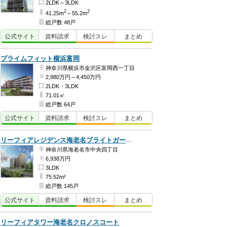
2LDK～3LDK
2
2
41.25m
～55.2m
総戸数 48戸
公式
サイト
資料
請求
検討
スレ
まとめ
プライムフィット横浜富岡
神奈川県横浜市金沢区富岡西一丁目
2,980万円～4,450万円
2LDK・3LDK
71.01㎡
総戸数 64戸
公式
サイト
資料
請求
検討
スレ
まとめ
リーフィアレジデンス海老名ブライトガーデン
神奈川県海老名市中央四丁目
6,938万円
3LDK
75.52m²
総戸数 145戸
公式
サイト
資料
請求
検討
スレ
まとめ
リーフィアタワー海老名クロノスコート