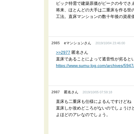
ピック特需で建築原価がピークの今でさ
将来、ほとんどの大手は二重床を作る世
工法。直床マンションの数十年後の資産
2985
eマンションさん
2019/10/04 23:46:00
>>2977
匿名さん
直床であることによって遮音性が劣ると
https://www.sumu-log.com/archives/59
2987
匿名さん
2019/10/05 07:59:18
直床も二重床も仕様によるんですけどね
直床しか攻めどころがないのでしょうけ
よほどのアレなのでしょう。