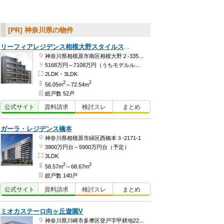
[PR] 神奈川県の物件
リーフィアレジデンス相模大野スタイルスイート
神奈川県相模原市南区相模大野２-3356-1
5168万円～7108万円（うちモデルルーム価格7108万円）
2LDK・3LDK
2
2
56.05m
～72.54m
総戸数 52戸
公式
サイト
資料
請求
検討
スレ
まとめ
ガーラ・レジデンス橋本
神奈川県相模原市緑区西橋本３-2171-1
3900万円台～5900万円台（予定）
3LDK
2
2
58.57m
～68.67m
総戸数 140戸
公式
サイト
資料
請求
検討
スレ
まとめ
ミオカステーロ向ヶ丘遊園V
神奈川県川崎市多摩区登戸字甲耕地222-1・2