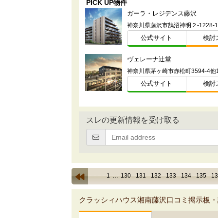
PICK UP物件
ガーラ・レジデンス藤沢
公式サイト
検討
ヴェレーナ辻堂
公式サイト
検討
スレの更新情報を受け取る
1
…
130
131
132
133
134
135
13
クラッシィハウス湘南藤沢口コミ掲示板・