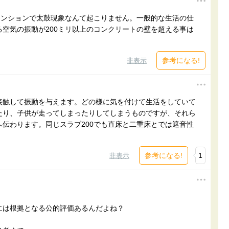
マンションで太鼓現象なんて起こりません。一般的な生活の仕
空気の振動が200ミリ以上のコンクリートの壁を超える事は
参考になる!
非表示
接触して振動を与えます。どの様に気を付けて生活をしていて
たり、子供が走ってしまったりしてしまうものですが、それら
伝わります。同じスラブ200でも直床と二重床とでは遮音性
参考になる!
1
非表示
には根拠となる公的評価あるんだよね？