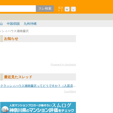
拡大
+
-
x
1
ション
シニア
歌山
中国/四国
九州/沖縄
ッシィハウス湘南藤沢
お知らせ
Powered by feedwind
最近見たスレッド
クラッシィハウス湘南藤沢ってどうですか？（入居済み・中古・賃貸）
TrackWind
txtURL[n]