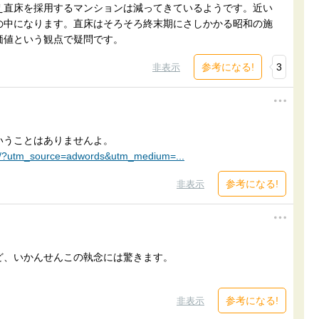
え直床を採用するマンションは減ってきているようです。近い
の中になります。直床はそろそろ終末期にさしかかる昭和の施
価値という観点で疑問です。
参考になる!
3
非表示
いうことはありませんよ。
47/?utm_source=adwords&utm_medium=...
参考になる!
非表示
ど、いかんせんこの執念には驚きます。
参考になる!
非表示