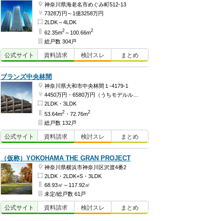
神奈川県海老名市めぐみ町512-13
7328万円～1億3258万円
2LDK～4LDK
2
2
62.35m
～100.66m
総戸数 304戸
公式
サイト
資料
請求
検討
スレ
まとめ
ブランズ中央林間
神奈川県大和市中央林間１-4179-1
4450万円・6580万円（うちモデルルーム価格6580万円）
2LDK・3LDK
2
2
53.64m
・72.76m
総戸数 132戸
公式
サイト
資料
請求
検討
スレ
まとめ
（仮称）YOKOHAMA THE GRAN PROJECT
神奈川県横浜市神奈川区沢渡4番2
2LDK・2LDK+S・3LDK
68.93㎡～117.92㎡
未定/総戸数 61戸
公式
サイト
資料
請求
検討
スレ
まとめ