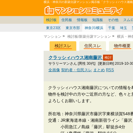
横浜・神奈川の新築分譲マンション掲示板「クラッシィハウス湘南
マン
東京
価格表
住宅ローン
雑談
お便り返し
関東
東京都
注文住宅
神奈川
賃貸
中部
スムログ出張所
神奈川県
建売住宅
デベ/ゼネコン
座談会/対談
移住相談
近畿
埼玉/千葉/関東
千葉県
北海道
戸建質問
リゾート
暮らしやすさ評価
ブロガーの本音
マンション雑談
埼玉県
東北
札幌/東北/北陸/信越
住宅設備
広告
中国
愛知県
バトル
九州
マンシ
見学
マン
大
検討板
住民板
情報板
知識板
その他
スム
東京23区
東京市部
神奈川/横浜
千葉
埼玉
マンション
検討板/新築分譲マンション
横浜・神
検討スレ
住民スレ
物件概要
クラッシィハウス湘南藤沢
サラリーマンさん [男性 30代]
[更新日時] 2019-10-30
全画像
契約者・住民スレ
まとめ
RSS
クラッシィハウス湘南藤沢についての情報を
物件を検討中の方やご近所の方など、色々と
よろしくお願いします。
所在地：神奈川県藤沢市藤沢字東横須賀548番
交通：JR東海道本線・湘南新宿ライン「藤沢
小田急江ノ島線「藤沢」駅徒歩4分