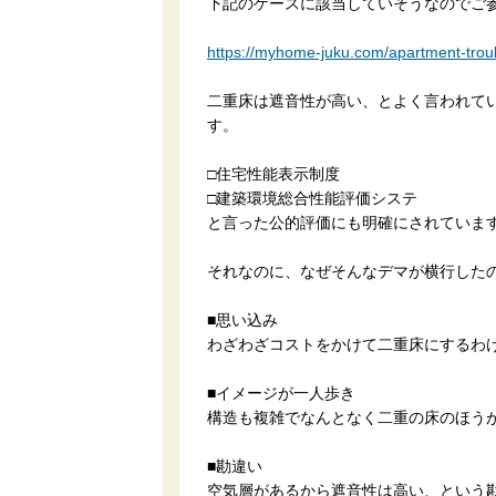
下記のケースに該当していそうなのでご
https://myhome-juku.com/apartment-trou
二重床は遮音性が高い、とよく言われて
す。
□住宅性能表示制度
□建築環境総合性能評価システ
と言った公的評価にも明確にされていま
それなのに、なぜそんなデマが横行した
■思い込み
わざわざコストをかけて二重床にするわ
■イメージが一人歩き
構造も複雑でなんとなく二重の床のほう
■勘違い
空気層があるから遮音性は高い、という