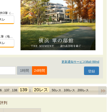
神奈川県藤沢市鵠沼神明２-1228-1外3筆（地番）
スレ
神奈川県茅ヶ崎市赤松町3594-4他1筆（地番）
スレ
更新通知サービスMail-Wind
1時間
24時間
139
20レス
6
137
138
｜
50レス
100レス
200レス
評判