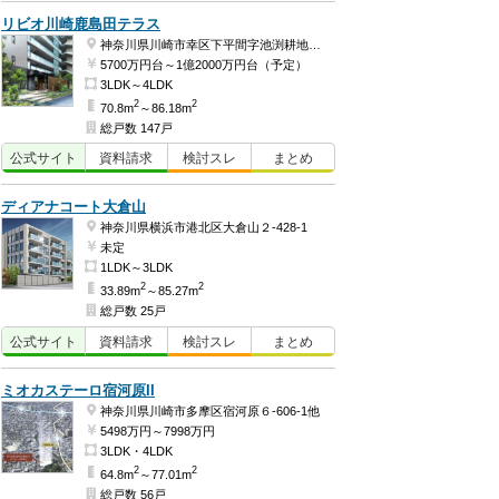
リビオ川崎鹿島田テラス
神奈川県川崎市幸区下平間字池渕耕地387番1
5700万円台～1億2000万円台（予定）
3LDK～4LDK
2
2
70.8m
～86.18m
総戸数 147戸
公式
サイト
資料
請求
検討
スレ
まとめ
ディアナコート大倉山
神奈川県横浜市港北区大倉山２-428-1
未定
1LDK～3LDK
2
2
33.89m
～85.27m
総戸数 25戸
公式
サイト
資料
請求
検討
スレ
まとめ
ミオカステーロ宿河原II
神奈川県川崎市多摩区宿河原６-606-1他
5498万円～7998万円
3LDK・4LDK
2
2
64.8m
～77.01m
総戸数 56戸