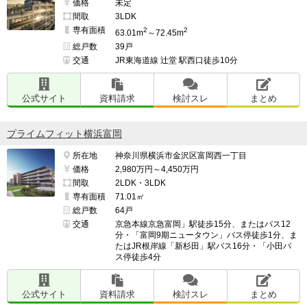
価格
未定
間取
3LDK
専有面積
2
2
63.01m
～72.45m
総戸数
39戸
交通
JR東海道線 辻堂 駅西口徒歩10分
公式サイト
資料請求
検討スレ
まとめ
プライムフィット横浜富岡
所在地
神奈川県横浜市金沢区富岡西一丁目
価格
2,980万円～4,450万円
間取
2LDK・3LDK
専有面積
71.01㎡
総戸数
64戸
交通
京急本線京急富岡」駅徒歩15分、またはバス12
分・「富岡9期ニュータウン」バス停徒歩1分、ま
たはJR根岸線「新杉田」駅バス16分・「小田バ
ス停徒歩4分
公式サイト
資料請求
検討スレ
まとめ