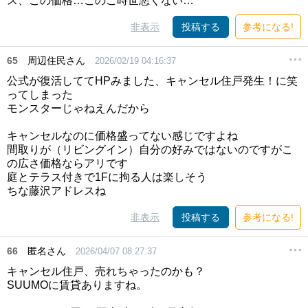
ス、この価格…このご時世悪くない…
非表示
投稿する
参考になる!
65
周辺住民さん
2026/02/19 04:16:37
公式が復活しててHPみました、キャンセル住戸発生！に笑
ってしまった
モンスターじゃねえんだから
キャンセルなのに価格盛ってない感じですよね
間取りが（リビングイン）自分の好みではないのですがこ
の広さ価格ならアリです
庭とテラス付きで1Fに拘る人は楽しそう
ちな藤沢アドレスね
非表示
投稿する
参考になる!
66
匿名さん
2026/04/07 08:27:37
キャンセル住戸、売れちゃったのかも？
SUUMOに賃貸ありますね。