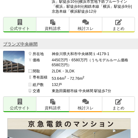
浜」駅徒歩10分|横浜市営地下鉄ブルーライン
「横浜」駅徒歩8分|相鉄本線「横浜」駅徒歩9分|
京急本線「横浜駅徒歩12分
公式サイト
資料請求
検討スレ
まとめ
ブランズ中央林間
所在地
神奈川県大和市中央林間１-4179-1
価格
4450万円・6580万円（うちモデルルーム価格
6580万円）
間取
2LDK・3LDK
専有面積
2
2
53.64m
・72.76m
総戸数
132戸
交通
東急田園都市線 中央林間 駅徒歩7分
公式サイト
資料請求
検討スレ
まとめ