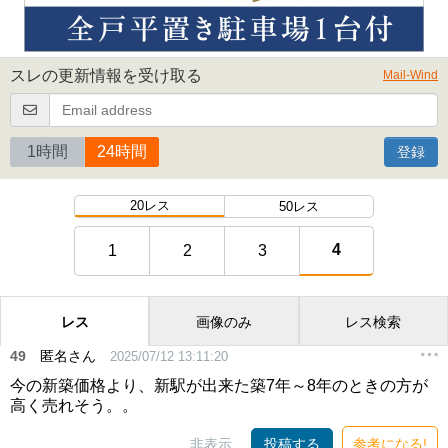
スレの更新情報を受け取る
Mail-Wind
1時間
24時間
登録
20レス
50レス
4
1
2
3
レス
画像のみ
レス検索
49
匿名さん
2025/07/12 13:11:20
今の新築価格より、新駅が出来た築7年～8年のときの方が
高く売れそう。。
非表示
投稿する
参考になる!