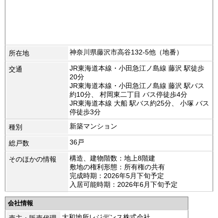
神奈川県藤沢市高谷132-5他（地番）
所在地
JR東海道本線・小田急江ノ島線 藤沢 駅徒歩
交通
20分
JR東海道本線・小田急江ノ島線 藤沢 駅バス
約10分、 村岡東二丁目 バス停徒歩4分
JR東海道本線 大船 駅バス約25分、 小塚 バス
停徒歩3分
新築マンション
種別
36戸
総戸数
構造、建物階数：地上8階建
そのほかの情報
敷地の権利形態：所有権の共有
完成時期：2026年5月下旬予定
入居可能時期：2026年6月下旬予定
会社情報
大和地所レジデンス株式会社
売主・販売代理