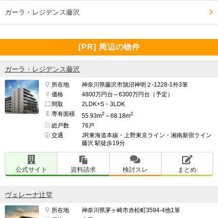
ガーラ・レジデンス藤沢
[PR] 周辺の物件
ガーラ・レジデンス藤沢
所在地
神奈川県藤沢市鵠沼神明２-1228-1外3筆
価格
4800万円台～6300万円台（予定）
間取
2LDK+S・3LDK
専有面積
2
2
55.93m
～68.18m
総戸数
76戸
交通
JR東海道本線・上野東京ライン・湘南新宿ライン
藤沢 駅徒歩19分
公式サイト
資料請求
検討スレ
まとめ
ヴェレーナ辻堂
所在地
神奈川県茅ヶ崎市赤松町3594-4他1筆