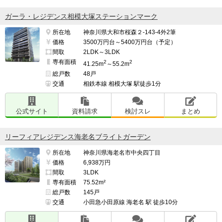
ガーラ・レジデンス相模大塚ステーションマーク
所在地
神奈川県大和市桜森２-143-4外2筆
価格
3500万円台～5400万円台（予定）
間取
2LDK～3LDK
専有面積
2
2
41.25m
～55.2m
総戸数
48戸
交通
相鉄本線 相模大塚 駅徒歩1分
公式サイト
資料請求
検討スレ
まとめ
リーフィアレジデンス海老名ブライトガーデン
所在地
神奈川県海老名市中央四丁目
価格
6,938万円
間取
3LDK
専有面積
75.52m²
総戸数
145戸
交通
小田急小田原線 海老名 駅 徒歩10分