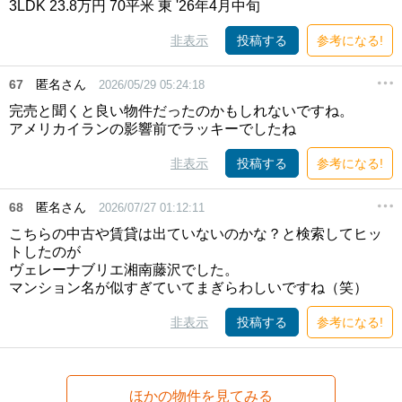
3LDK 23.8万円 70平米 東 '26年4月中旬
非表示
投稿する
参考になる!
67
匿名さん
2026/05/29 05:24:18
完売と聞くと良い物件だったのかもしれないですね。
アメリカイランの影響前でラッキーでしたね
非表示
投稿する
参考になる!
68
匿名さん
2026/07/27 01:12:11
こちらの中古や賃貸は出ていないのかな？と検索してヒッ
トしたのが
ヴェレーナブリエ湘南藤沢でした。
マンション名が似すぎていてまぎらわしいですね（笑）
非表示
投稿する
参考になる!
ほかの物件を見てみる