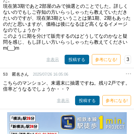
た。
現在第3期であと2部屋のみで抽選とのことでした。詳しく
ないのでもしご存知の方いらっしゃったら教えていただき
たいのですが、現在第3期ということは第1期、2期もあった
のだと思いますが、価格は後になるほど高くなるイメージ
なのでしょうか？
このように期を分けて販売するのはどうしてなのかなと疑
問を感じ、もし詳しい方いらっしゃったら教えてください
m(__)m
3
非表示
投稿する
参考になる!
53
匿名さん
2025/07/26 16:05:06
こちらのマンション、来週末に抽選ですね。残り2戸です。
倍率どうなるでしょうか・・？
非表示
投稿する
参考になる!