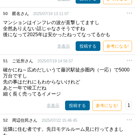
50
匿名さん
2025/07/19 13:11:07
マンションはインフレの波が直撃してますし
全然ありえない話じゃなさそうですね
後になって2025年は安かったねってなってるかも
非表示
投稿する
参考になる!
51
ご近所さん
2025/07/19 14:56:57
確かにね～広めだしいうて藤沢駅徒歩圏内（一応）で5000
万台ですし
先の事はだれにもわからないけれど
あと一年で竣工だね
細く長く売ってるイメージ
1
非表示
投稿する
参考になる!
52
周辺住民さん
2025/07/22 15:46:45
近隣に住む者です。先日モデルルーム見に行ってきまし