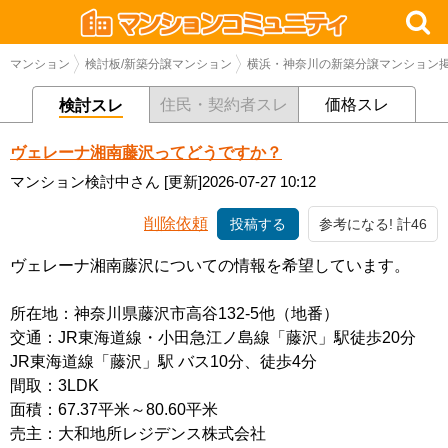
マンション
検討板/新築分譲マンション
横浜・神奈川の新築分譲マンション
住民・契約者スレ
価格スレ
検討スレ
ヴェレーナ湘南藤沢ってどうですか？
マンション検討中さん
[更新]2026-07-27 10:12
削除依頼
投稿する
参考になる! 計46
ヴェレーナ湘南藤沢についての情報を希望しています。
所在地：神奈川県藤沢市高谷132-5他（地番）
交通：JR東海道線・小田急江ノ島線「藤沢」駅徒歩20分
JR東海道線「藤沢」駅 バス10分、徒歩4分
間取：3LDK
面積：67.37平米～80.60平米
売主：大和地所レジデンス株式会社