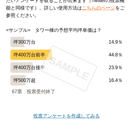
たいアンケートを取ることが出来ます（Twitterの投票機
能と同様です）。詳しい使用方法は
こちらのページ
をご
参照ください。
<サンプル>　タワー棟の予想平均坪単価は？
坪300万台
14.9％
坪400万台前半
44.8％
SAMPLE
坪400万台後半
23.9％
坪500万超
16.4％
67票　
投票受付終了
投票アンケートを作成してみる