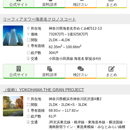
公式サイト
資料請求
検討スレ
まとめ
リーフィアタワー海老名クロノスコート
所在地
神奈川県海老名市めぐみ町512-13
価格
7328万円～1億3258万円
間取
2LDK～4LDK
専有面積
2
2
62.35m
～100.66m
総戸数
304戸
交通
小田急小田原線 海老名 駅徒歩4分
公式サイト
資料請求
検討スレ
まとめ
（仮称）YOKOHAMA THE GRAN PROJECT
所在地
神奈川県横浜市神奈川区沢渡4番2
間取
2LDK・2LDK+S・3LDK
専有面積
68.93㎡～117.92㎡
総戸数
61戸
交通
JR京浜東北線・根岸線・東海道本線・横須賀線・
湘南新宿ライン・東急東横線・みなとみらい線横