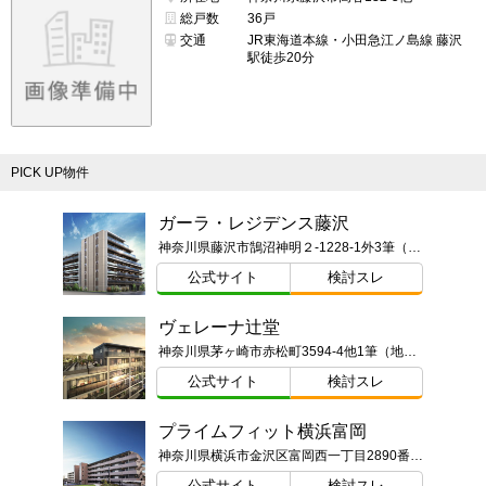
総戸数
36戸
交通
JR東海道本線・小田急江ノ島線 藤沢
駅徒歩20分
PICK UP物件
ガーラ・レジデンス藤沢
神奈川県藤沢市鵠沼神明２-1228-1外3筆（地番）
公式サイト
検討スレ
ヴェレーナ辻堂
神奈川県茅ヶ崎市赤松町3594-4他1筆（地番）
公式サイト
検討スレ
プライムフィット横浜富岡
神奈川県横浜市金沢区富岡西一丁目2890番121（地番）、68-2（住居表示）
公式サイト
検討スレ