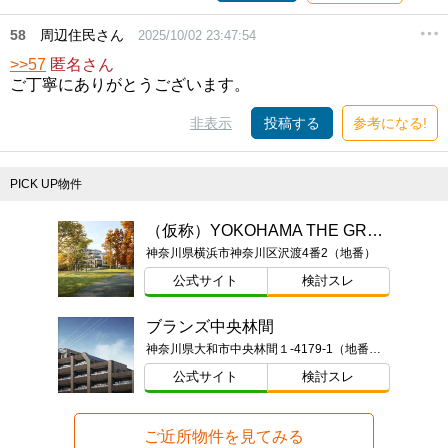
58
周辺住民さん
2025/10/02 23:47:54
>>57
匿名さん
ご丁寧にありがとうございます。
非表示
投稿する
参考になる!
PICK UP物件
（仮称）YOKOHAMA THE GRAN PROJECT
神奈川県横浜市神奈川区沢渡4番2（地番）
公式サイト
検討スレ
ブランズ中央林間
神奈川県大和市中央林間１-4179-1（地番）ほか
公式サイト
検討スレ
ご近所物件を見てみる