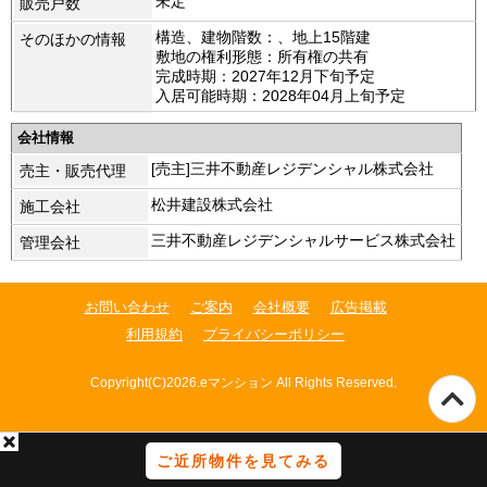
未定
販売戸数
構造、建物階数：、地上15階建
そのほかの情報
敷地の権利形態：所有権の共有
完成時期：2027年12月下旬予定
入居可能時期：2028年04月上旬予定
会社情報
[売主]三井不動産レジデンシャル株式会社
売主・販売代理
松井建設株式会社
施工会社
三井不動産レジデンシャルサービス株式会社
管理会社
お問い合わせ
ご案内
会社概要
広告掲載
利用規約
プライバシーポリシー
Copyright(C)2026.eマンション All Rights Reserved.
ご近所物件を見てみる