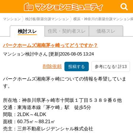
マンション
検討板/新築分譲マンション
横浜・神奈川の新築分譲マンション
住民・契約者スレ
価格スレ
検討スレ
パークホームズ湘南茅ヶ崎ってどうですか？
マンション検討中さん
[更新]2026-08-05 13:24
削除依頼
投稿する
参考になる! 計13
パークホームズ湘南茅ヶ崎についての情報を希望していま
す。
所在地：神奈川県茅ヶ崎市十間坂１丁目５３８９番６他
交通：東海道本線「茅ケ崎」駅 徒歩5分
間取：2LDK～4LDK
面積：60.75㎡～88.21㎡
売主：三井不動産レジデンシャル株式会社