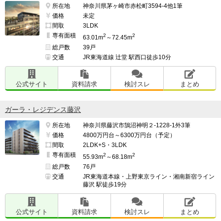
所在地
神奈川県茅ヶ崎市赤松町3594-4他1筆
価格
未定
間取
3LDK
専有面積
2
2
63.01m
～72.45m
総戸数
39戸
交通
JR東海道線 辻堂 駅西口徒歩10分
公式サイト
資料請求
検討スレ
まとめ
ガーラ・レジデンス藤沢
所在地
神奈川県藤沢市鵠沼神明２-1228-1外3筆
価格
4800万円台～6300万円台（予定）
間取
2LDK+S・3LDK
専有面積
2
2
55.93m
～68.18m
総戸数
76戸
交通
JR東海道本線・上野東京ライン・湘南新宿ライン
藤沢 駅徒歩19分
公式サイト
資料請求
検討スレ
まとめ