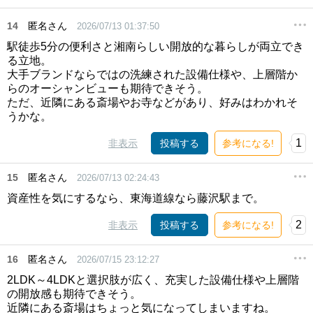
14
匿名さん
2026/07/13 01:37:50
駅徒歩5分の便利さと湘南らしい開放的な暮らしが両立でき
る立地。
大手ブランドならではの洗練された設備仕様や、上層階か
らのオーシャンビューも期待できそう。
ただ、近隣にある斎場やお寺などがあり、好みはわかれそ
うかな。
1
非表示
投稿する
参考になる!
15
匿名さん
2026/07/13 02:24:43
資産性を気にするなら、東海道線なら藤沢駅まで。
2
非表示
投稿する
参考になる!
16
匿名さん
2026/07/15 23:12:27
2LDK～4LDKと選択肢が広く、充実した設備仕様や上層階
の開放感も期待できそう。
近隣にある斎場はちょっと気になってしまいますね。