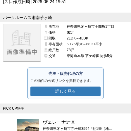
[スレ作成日時]
2026-06-24 19:51
パークホームズ湘南茅ヶ崎
所在地
神奈川県茅ヶ崎市十間坂1丁目
価格
未定
間取
2LDK～4LDK
専有面積
60.75平米～88.21平米
総戸数
78戸
交通
東海道本線 茅ケ崎駅 徒歩5分
売主・販売代理の方
この物件の公式リンクを掲載できます。
詳しく見る
PICK UP物件
ヴェレーナ辻堂
神奈川県茅ヶ崎市赤松町3594-4他1筆（地番）