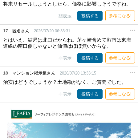
将来リセールしようとしたら、価格に影響しそうですね。
非表示
投稿する
参考になる!
17
匿名さん
2026/07/20 06:33:31
とはいえ、結局は北口だからね。茅ヶ崎含めて湘南は東海
道線の南口側じゃないと価値はほぼ無いからな。
非表示
投稿する
参考になる!
18
マンション掲示板さん
2026/07/20 13:33:15
治安はどうでしょうか？土地勘がなく、ご質問でした。
非表示
投稿する
参考になる!