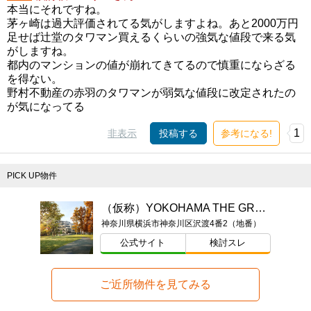
本当にそれですね。
茅ヶ崎は過大評価されてる気がしますよね。あと2000万円
足せば辻堂のタワマン買えるくらいの強気な値段で来る気
がしますね。
都内のマンションの値が崩れてきてるので慎重にならざる
を得ない。
野村不動産の赤羽のタワマンが弱気な値段に改定されたの
が気になってる
1
非表示
投稿する
参考になる!
PICK UP物件
（仮称）YOKOHAMA THE GRAN PROJECT
神奈川県横浜市神奈川区沢渡4番2（地番）
公式サイト
検討スレ
ご近所物件を見てみる