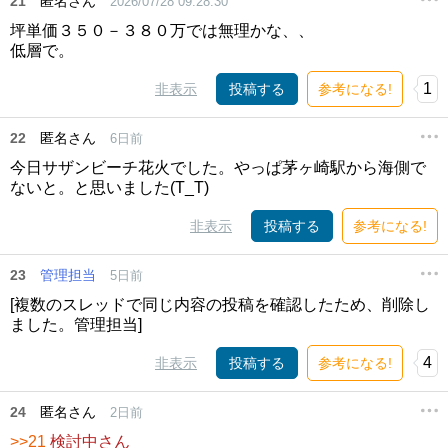
21
匿名さん
2026/07/28 09:28:30
坪単価３５０－３８０万では無理かな、、
低層で。
1
非表示
投稿する
参考になる!
22
匿名さん
6日前
今日サザンビーチ花火でした。やっぱ茅ヶ崎駅から海側で
ないと。と思いました(T_T)
非表示
投稿する
参考になる!
23
管理担当
5日前
[複数のスレッドで同じ内容の投稿を確認したため、削除し
ました。管理担当]
4
非表示
投稿する
参考になる!
24
匿名さん
2日前
>>21
検討中さん