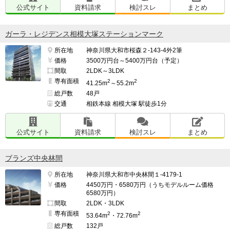
公式サイト
資料請求
検討スレ
まとめ
ガーラ・レジデンス相模大塚ステーションマーク
所在地
神奈川県大和市桜森２-143-4外2筆
価格
3500万円台～5400万円台（予定）
間取
2LDK～3LDK
専有面積
2
2
41.25m
～55.2m
総戸数
48戸
交通
相鉄本線 相模大塚 駅徒歩1分
公式サイト
資料請求
検討スレ
まとめ
ブランズ中央林間
所在地
神奈川県大和市中央林間１-4179-1
価格
4450万円・6580万円（うちモデルルーム価格
6580万円）
間取
2LDK・3LDK
専有面積
2
2
53.64m
・72.76m
総戸数
132戸