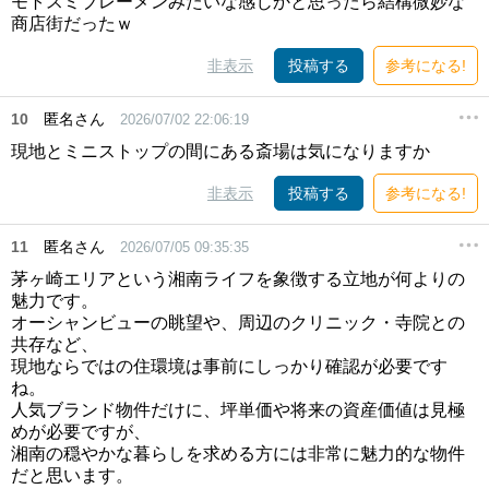
モトスミブレーメンみたいな感じかと思ったら結構微妙な
商店街だったｗ
非表示
投稿する
参考になる!
10
匿名さん
2026/07/02 22:06:19
現地とミニストップの間にある斎場は気になりますか
非表示
投稿する
参考になる!
11
匿名さん
2026/07/05 09:35:35
茅ヶ崎エリアという湘南ライフを象徴する立地が何よりの
魅力です。
オーシャンビューの眺望や、周辺のクリニック・寺院との
共存など、
現地ならではの住環境は事前にしっかり確認が必要です
ね。
人気ブランド物件だけに、坪単価や将来の資産価値は見極
めが必要ですが、
湘南の穏やかな暮らしを求める方には非常に魅力的な物件
だと思います。