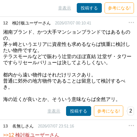
非表示
投稿する
参考になる!
12
検討板ユーザーさん
2026/07/07 00:10:41
湘南ブランド、かつ大手マンションブランドではあるもの
の、
茅ヶ崎というエリアに資産性も求めるならば慎重に検討し
たい物件ですな。
テラスモールなどで賑わう辻堂のほぼ直結 辻堂ザ・タワー
ですらリセールバリューは決してよろしくない。
都内から遠い物件はそれだけリスクあり。
普通に郊外の地方物件であることは留意して検討するべ
き。
海の近くが良いとか、そういう意味ならば全然アリ。
2
非表示
投稿する
参考になる!
13
名無しさん
2026/07/07 23:51:16
>>12
検討板ユーザーさん