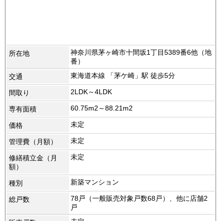
神奈川県茅ヶ崎市十間坂1丁目5389番6他（地
所在地
番）
東海道本線 「茅ケ崎」駅 徒歩5分
交通
2LDK～4LDK
間取り
60.75m2～88.21m2
専有面積
未定
価格
未定
管理費（月額）
未定
修繕積立金（月
額）
新築マンション
種別
78戸（一般販売対象戸数68戸）、他に店舗2
総戸数
戸