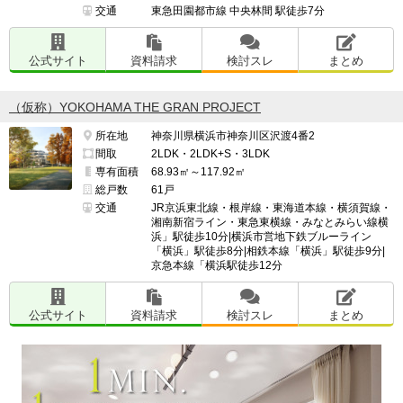
交通
東急田園都市線 中央林間 駅徒歩7分
公式サイト
資料請求
検討スレ
まとめ
（仮称）YOKOHAMA THE GRAN PROJECT
所在地
神奈川県横浜市神奈川区沢渡4番2
間取
2LDK・2LDK+S・3LDK
専有面積
68.93㎡～117.92㎡
総戸数
61戸
交通
JR京浜東北線・根岸線・東海道本線・横須賀線・
湘南新宿ライン・東急東横線・みなとみらい線横
浜」駅徒歩10分|横浜市営地下鉄ブルーライン
「横浜」駅徒歩8分|相鉄本線「横浜」駅徒歩9分|
京急本線「横浜駅徒歩12分
公式サイト
資料請求
検討スレ
まとめ