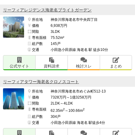
リーフィアレジデンス海老名ブライトガーデン
所在地
神奈川県海老名市中央四丁目
価格
6,938万円
間取
3LDK
専有面積
75.52m²
総戸数
145戸
交通
小田急小田原線 海老名 駅 徒歩10分
公式サイト
資料請求
検討スレ
まとめ
リーフィアタワー海老名クロノスコート
所在地
神奈川県海老名市めぐみ町512-13
価格
7328万円～1億3258万円
間取
2LDK～4LDK
専有面積
2
2
62.35m
～100.66m
総戸数
304戸
交通
小田急小田原線 海老名 駅徒歩4分