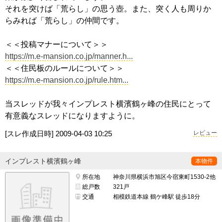
それを突けば「荒らし」の思う壺。また、突く人も周りか
らみれば「荒らし」の仲間です。
＜＜投稿マナーについて＞＞
https://m.e-mansion.co.jp/manner.h...
＜＜住民板のルールについて＞＞
https://m.e-mansion.co.jp/rule.htm...
当スレッドが我々インプレスト横濱鶴ヶ峰の住民にとって
有意義なスレッドになりますように。
[スレ作成日時]
2009-04-03 10:25
レビュー
インプレスト横濱鶴ヶ峰
本物件
所在地
神奈川県横浜市旭区今宿東町1530-2他
総戸数
321戸
交通
相模鉄道本線 鶴ケ峰駅 徒歩18分