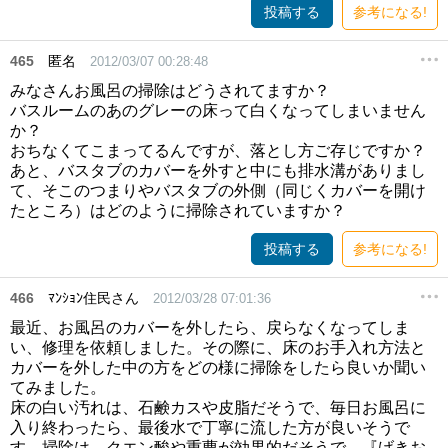
投稿する
参考になる!
465
匿名
2012/03/07 00:28:48
みなさんお風呂の掃除はどうされてますか？
バスルームのあのグレーの床って白くなってしまいません
か？
おちなくてこまってるんですが、落とし方ご存じですか？
あと、バスタブのカバーを外すと中にも排水溝がありまし
て、そこのつまりやバスタブの外側（同じくカバーを開け
たところ）はどのように掃除されていますか？
投稿する
参考になる!
466
ﾏﾝｼｮﾝ住民さん
2012/03/28 07:01:36
最近、お風呂のカバーを外したら、戻らなくなってしま
い、修理を依頼しました。その際に、床のお手入れ方法と
カバーを外した中の方をどの様に掃除をしたら良いか聞い
てみました。
床の白い汚れは、石鹸カスや皮脂だそうで、毎日お風呂に
入り終わったら、最後水で丁寧に流した方が良いそうで
す。掃除は、クエン酸や重曹が効果的だそうで、『げきお