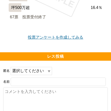
坪500万超
16.4％
ベランダで喫煙してはいけない、ペットを歩かせてはい
けない、自転車を乗り入れしてはいけないなどルールが
67票　
投票受付終了
あるが、守らない人がいる。

投票アンケートを作成してみる
━━━━━━━━━━━━━━━━━━━

周辺環境について良い点、気になる点

━━━━━━━━━━━━━━━━━━━

レス投稿
スーパーのオリンピックや業務スーパー、ケンタッキー
フライドチキンやサンドラッグ、セブンイレブンなど、
匿名
すぐ近くにある。

名前
幼稚園や小学校、中学校も近く、登下校も安心できる。

夜間の道路が暗い。
