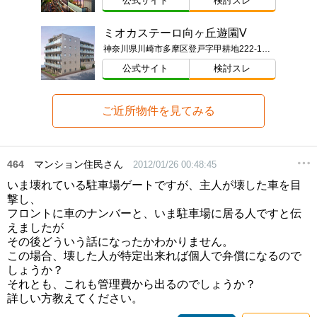
公式サイト
検討スレ
ミオカステーロ向ヶ丘遊園V
神奈川県川崎市多摩区登戸字甲耕地222-1・2（地番）
公式サイト
検討スレ
ご近所物件を見てみる
464
マンション住民さん
2012/01/26 00:48:45
いま壊れている駐車場ゲートですが、主人が壊した車を目
撃し、
フロントに車のナンバーと、いま駐車場に居る人ですと伝
えましたが
その後どういう話になったかわかりません。
この場合、壊した人が特定出来れば個人で弁償になるので
しょうか？
それとも、これも管理費から出るのでしょうか？
詳しい方教えてください。