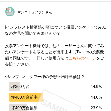
オール電化で火災の危険が少ないです。

マンコミュファンさん
横浜駅から急行で8分ぐらいの距離ですが、長閑な街並
みで、夏には近所でカブトムシが捕れたりします。

[インプレスト横濱鶴ヶ峰]について投票アンケートでみん
なの意見を聞いてみませんか？
もう一部屋ほしかったです。

投票アンケート機能では、他のユーザーさんに聞いてみ
たいアンケートを取ることが出来ます（Twitterの投票機
能と同様です）。詳しい使用方法は
こちらのページ
をご
━━━━━━━━━━━━━━━━━━━

参照ください。
設備や共用施設について良い点、気になる点

━━━━━━━━━━━━━━━━━━━

<サンプル>　タワー棟の予想平均坪単価は？
コミュニティルームが充実していて、住民の多くが恩恵
をこうむっている。

坪300万台
14.9％
ヨガ教室やフラダンス教室など、妻が楽しんで参加して
坪400万台前半
44.8％
SAMPLE
いる。

坪400万台後半
23.9％