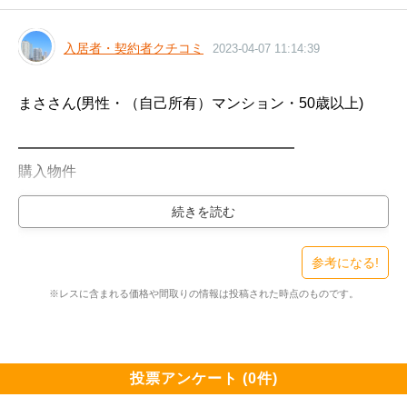
入居者・契約者クチコミ
2023-04-07 11:14:39
まささん(男性・（自己所有）マンション・50歳以上)

━━━━━━━━━━━━━━━━━━━

購入物件

━━━━━━━━━━━━━━━━━━━

インプレスト横浜鶴ヶ峰（新築・3LDK・3800万円台）

検討スレ：
https://www.e-mansion.co.jp/bbs/th...
住民スレ：
https://www.e-mansion.co.jp/bbs/th...
参考になる!
※レスに含まれる価格や間取りの情報は投稿された時点のものです。
━━━━━━━━━━━━━━━━━━━

住まい環境について良い点、気になる点

━━━━━━━━━━━━━━━━━━━

南向きで1階庭付き。

投票アンケート (0件)