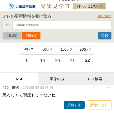
スレの更新情報を受け取る
Mail-Wind
1時間
24時間
登録
20レス
50レス
100レス
200レス
22
1
19
20
21
レス
画像のみ
レス検索
450
匿名
2011/05/15 00:53:24
恐ろしくて喫煙もできないね
投稿する
参考になる!