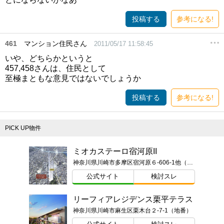
投稿する
参考になる!
461
マンション住民さん
2011/05/17 11:58:45
いや、どちらかというと
457,458さんは、住民として
至極まともな意見ではないでしょうか
投稿する
参考になる!
PICK UP物件
ミオカステーロ宿河原II
神奈川県川崎市多摩区宿河原６-606-1他（地番）
公式サイト
検討スレ
リーフィアレジデンス栗平テラス
神奈川県川崎市麻生区栗木台２-7-1（地番）