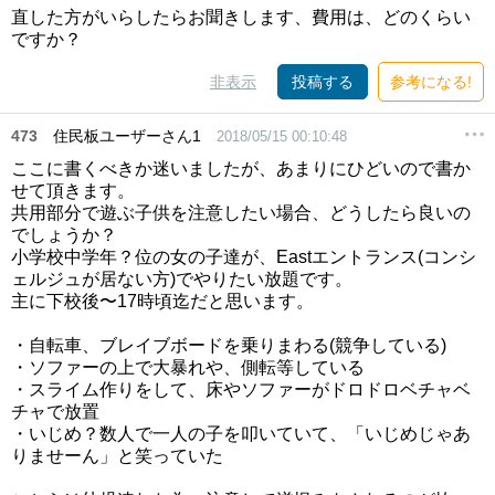
直した方がいらしたらお聞きします、費用は、どのくらい
ですか？
非表示
投稿する
参考になる!
473
住民板ユーザーさん1
2018/05/15 00:10:48
ここに書くべきか迷いましたが、あまりにひどいので書か
せて頂きます。
共用部分で遊ぶ子供を注意したい場合、どうしたら良いの
でしょうか？
小学校中学年？位の女の子達が、Eastエントランス(コンシ
ェルジュが居ない方)でやりたい放題です。
主に下校後〜17時頃迄だと思います。
・自転車、ブレイブボードを乗りまわる(競争している)
・ソファーの上で大暴れや、側転等している
・スライム作りをして、床やソファーがドロドロベチャベ
チャで放置
・いじめ？数人で一人の子を叩いていて、「いじめじゃあ
りませーん」と笑っていた