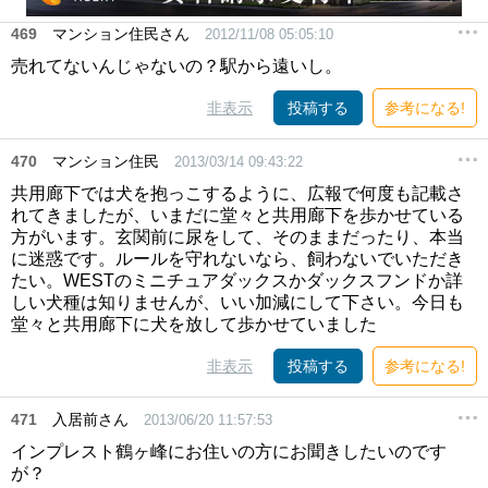
469
マンション住民さん
2012/11/08 05:05:10
売れてないんじゃないの？駅から遠いし。
非表示
投稿する
参考になる!
470
マンション住民
2013/03/14 09:43:22
共用廊下では犬を抱っこするように、広報で何度も記載さ
れてきましたが、いまだに堂々と共用廊下を歩かせている
方がいます。玄関前に尿をして、そのままだったり、本当
に迷惑です。ルールを守れないなら、飼わないでいただき
たい。WESTのミニチュアダックスかダックスフンドか詳
しい犬種は知りませんが、いい加減にして下さい。今日も
堂々と共用廊下に犬を放して歩かせていました
非表示
投稿する
参考になる!
471
入居前さん
2013/06/20 11:57:53
インプレスト鶴ヶ峰にお住いの方にお聞きしたいのです
が？