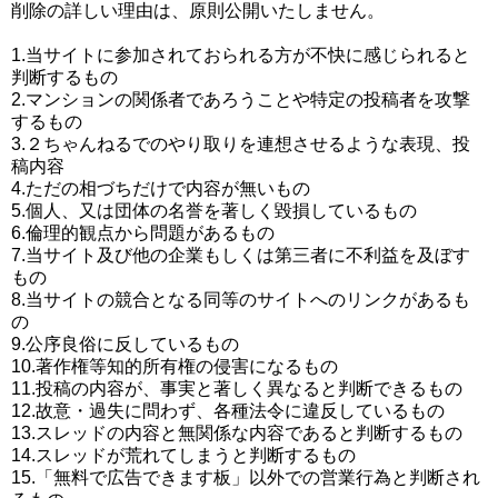
削除の詳しい理由は、原則公開いたしません。
1.当サイトに参加されておられる方が不快に感じられると
判断するもの
2.マンションの関係者であろうことや特定の投稿者を攻撃
するもの
3.２ちゃんねるでのやり取りを連想させるような表現、投
稿内容
4.ただの相づちだけで内容が無いもの
5.個人、又は団体の名誉を著しく毀損しているもの
6.倫理的観点から問題があるもの
7.当サイト及び他の企業もしくは第三者に不利益を及ぼす
もの
8.当サイトの競合となる同等のサイトへのリンクがあるも
の
9.公序良俗に反しているもの
10.著作権等知的所有権の侵害になるもの
11.投稿の内容が、事実と著しく異なると判断できるもの
12.故意・過失に問わず、各種法令に違反しているもの
13.スレッドの内容と無関係な内容であると判断するもの
14.スレッドが荒れてしまうと判断するもの
15.「無料で広告できます板」以外での営業行為と判断され