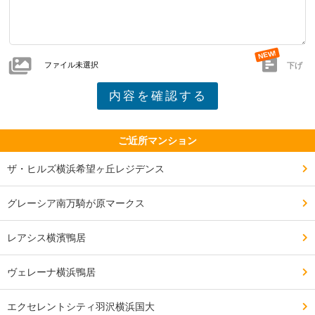
娘がバスで帰宅する際など、心配で迎えに行きたい。

ファイル未選択
━━━━━━━━━━━━━━━━━━━

下げ
交通・アクセスで良い点、気になる点

━━━━━━━━━━━━━━━━━━━

保土ヶ谷バイパスも近く、東名高速も首都高速もすぐに
使える。

ご近所マンション
ザ・ヒルズ横浜希望ヶ丘レジデンス
バスの本数も多く、不便はない。

グレーシア南万騎が原マークス
羽田空港行きの空港バスも近くの駅から出ていてとても
便利。

レアシス横濱鴨居
羽田空港まで40分ほど。

ヴェレーナ横浜鴨居
来年の3月には東急電鉄が相鉄に乗り入れしてきて新横
エクセレントシティ羽沢横浜国大
浜までのアクセスがすごくよくなる。
